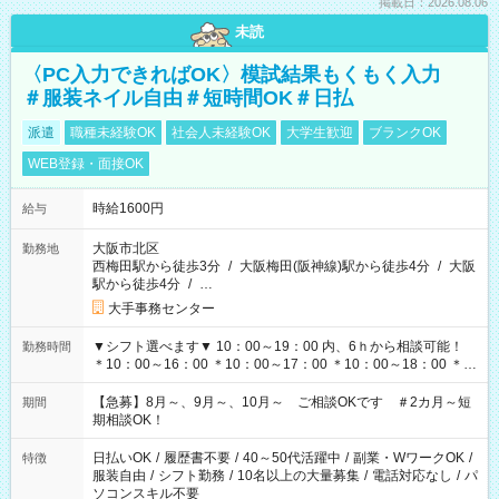
掲載日：2026.08.06
未読
〈PC入力できればOK〉模試結果もくもく入力
＃服装ネイル自由＃短時間OK＃日払
派遣
職種未経験OK
社会人未経験OK
大学生歓迎
ブランクOK
WEB登録・面接OK
時給1600円
給与
大阪市北区
勤務地
西梅田駅から徒歩3分
/
大阪梅田(阪神線)駅から徒歩4分
/
大阪
駅から徒歩4分
/
…
大手事務センター
▼シフト選べます▼ 10：00～19：00 内、6ｈから相談可能！
勤務時間
＊10：00～16：00 ＊10：00～17：00 ＊10：00～18：00 ＊
11：00～19：00 ＊12：00～19：00 ＊13：00～19：00
【急募】8月～、9月～、10月～ ご相談OKです ＃2カ月～短
期間
期相談OK！
日払いOK
/
履歴書不要
/
40～50代活躍中
/
副業・WワークOK
/
特徴
服装自由
/
シフト勤務
/
10名以上の大量募集
/
電話対応なし
/
パ
ソコンスキル不要