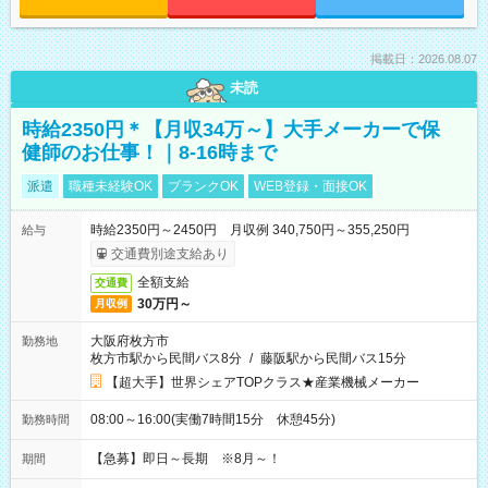
掲載日：2026.08.07
未読
時給2350円＊【月収34万～】大手メーカーで保
健師のお仕事！｜8-16時まで
派遣
職種未経験OK
ブランクOK
WEB登録・面接OK
時給2350円～2450円 月収例 340,750円～355,250円
給与
交通費別途支給あり
全額支給
交通費
30万円～
月収例
大阪府枚方市
勤務地
枚方市駅から民間バス8分
/
藤阪駅から民間バス15分
【超大手】世界シェアTOPクラス★産業機械メーカー
08:00～16:00(実働7時間15分 休憩45分)
勤務時間
【急募】即日～長期 ※8月～！
期間