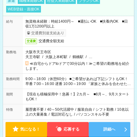
派遣
職種未経験OK
社会人未経験OK
ブランクOK
WEB登録・面接OK
無資格未経験：時給1400円～ ■週払いOK ■扶養内OK ■日
給与
収1万1200円以上
交通費別途支給あり
交通費全額支給
交通費
大阪市天王寺区
勤務地
天王寺駅
/
大阪上本町駅
/
鶴橋駅
/
…
≪自宅からドアtoドアで30分以内！≫ご希望の勤務地を紹介
します。
9:00～18:00（休憩60分） ■ご希望があれば下記シフトもOK！
勤務時間
早番 7:00～16:00 遅番 10:00～19:00 「家族と休みを合わせた
い」 「余裕を持って夕飯の準備がしたい」 「できれば残業はし
たくない」 など、ご希望を教えてくださいね。 ※Wワーク希望
【現在も積極採用中！急募！】2カ月～ ■8月～、9月スタート
期間
の方へ 今ご覧のお仕事で希望する勤務時間と、もう1つのお仕事
もOK！
の勤務時間。 合計で週40時間を超える場合は応募できません。
履歴書不要
/
40～50代活躍中
/
服装自由
/
シフト勤務
/
10名以
特徴
上の大量募集
/
電話対応なし
/
パソコンスキル不要
気になる！
応募する
詳細へ