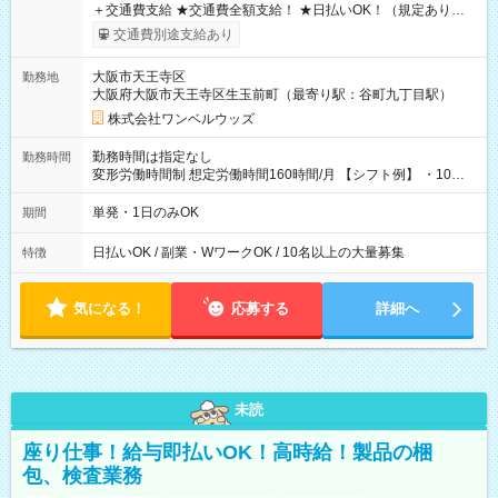
＋交通費支給 ★交通費全額支給！ ★日払いOK！（規定あり） ┗
働いたその日に現金GET♪ お仕事後はコンビニATMから 日払
交通費別途支給あり
い分を引き落とせます！ 【試用期間】試用期間なし
大阪市天王寺区
勤務地
大阪府大阪市天王寺区生玉前町（最寄り駅：谷町九丁目駅）
株式会社ワンベルウッズ
勤務時間は指定なし
勤務時間
変形労働時間制 想定労働時間160時間/月 【シフト例】 ・10：
00～20：00
単発・1日のみOK
期間
日払いOK / 副業・WワークOK / 10名以上の大量募集
特徴
気になる！
応募する
詳細へ
未読
座り仕事！給与即払いOK！高時給！製品の梱
包、検査業務