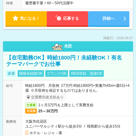
履歴書不要
/
40～50代活躍中
特徴
気になる！
応募する
詳細へ
掲載日：2026.08.07
未読
【在宅勤務OK】時給1800円！未経験OK！有名
テーマパークでお仕事
派遣
職種未経験OK
ブランクOK
WEB登録・面接OK
時給1800円 月収例 27万円 時給1800円×実働7h45m×週5日×4
給与
週 ※月収例を保証するものではありません。
交通費別途支給あり
1ヶ月3万円を上限として実費支給
交通費
25～30万円
月収例
大阪市此花区
勤務地
ユニバーサルシティ駅から徒歩3分
/
桜島駅から徒歩15分
ホテル・レジャ－業