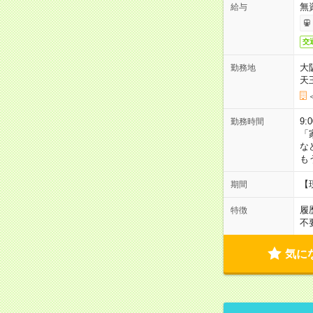
無
給与
交
大
勤務地
天
9:
勤務時間
「
な
も
【
期間
履
特徴
不
気に