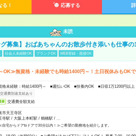
なる！
応募する
詳
未読
グ募集】おばあちゃんのお散歩付き添いも仕事の
K
社会人未経験OK
ブランクOK
WEB登録・面接OK
～OK≫無資格・未経験でも時給1400円～！土日祝休みもOK
資格未経験：時給1400円～ ■週払いOK ■扶養内OK ■日収1万1200円以上
交通費別途支給あり
交通費全額支給
通費
阪市天王寺区
王寺駅
/
大阪上本町駅
/
鶴橋駅
/
…
≪自宅からドアtoドアで30分以内！≫ご希望の勤務地を紹介します。