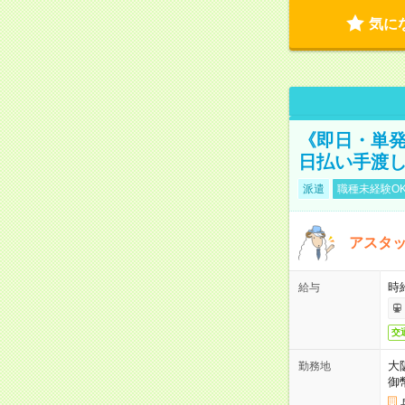
気に
《即日・単発
日払い手渡
派遣
職種未経験O
アスタッ
時給
給与
交
大
勤務地
御