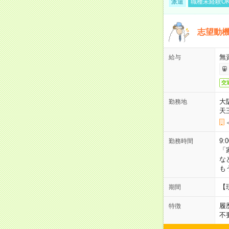
派遣
職種未経験O
志望動機
無
給与
交
大
勤務地
天
9:
勤務時間
「
な
も
【
期間
履
特徴
不