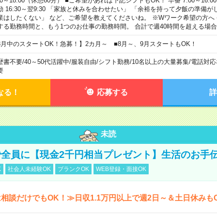
00～18:00（休憩60分） ■ご希望があれば下記シフトもOK！ 早番 7:00～16:00 遅
勤 16:30～翌9:30 「家族と休みを合わせたい」 「余裕を持って夕飯の準備
業はしたくない」 など、ご希望を教えてくださいね。 ※Wワーク希望の方へ
する勤務時間と、もう1つのお仕事の勤務時間。 合計で週40時間を超える場
8月中のスタートOK！急募！】2カ月～ ■8月～、9月スタートもOK！
歴書不要
/
40～50代活躍中
/
服装自由
/
シフト勤務
/
10名以上の大量募集
/
電話対応
要
なる！
応募する
詳
未読
全員に【現金2千円相当プレゼント】生活のお手
K
社会人未経験OK
ブランクOK
WEB登録・面接OK
相談だけでもOK！≫日収1.1万円以上で週2日～＆土日休みも