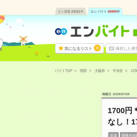
エン派遣
23221
件
エン バイト
28905
件
0
気になるリスト
保存した希
バイトTOP
関西
大阪府
中央区
17
掲載日 :
2026
/
07
/
26
1700
なし！1
派遣
職種未経