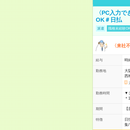
〈PC入力で
OK＃日払
派遣
職種未経験O
〈来社
時給
給与
大
勤務地
西
▼
勤務時間
＊1
【
期間
日
特徴
集
/