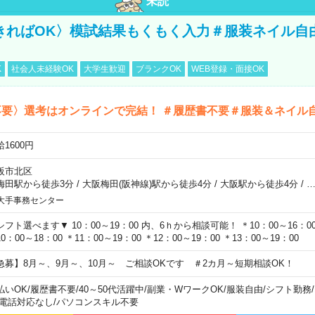
未読
きればOK〉模試結果もくもく入力＃服装ネイル自
K
社会人未経験OK
大学生歓迎
ブランクOK
WEB登録・面接OK
不要〉選考はオンラインで完結！ ＃履歴書不要＃服装＆ネイル
1600円
阪市北区
梅田駅から徒歩3分
/
大阪梅田(阪神線)駅から徒歩4分
/
大阪駅から徒歩4分
/
大手事務センター
シフト選べます▼ 10：00～19：00 内、6ｈから相談可能！ ＊10：00～16：00 
0：00～18：00 ＊11：00～19：00 ＊12：00～19：00 ＊13：00～19：00
急募】8月～、9月～、10月～ ご相談OKです ＃2カ月～短期相談OK！
払いOK
/
履歴書不要
/
40～50代活躍中
/
副業・WワークOK
/
服装自由
/
シフト勤務
/
電話対応なし
/
パソコンスキル不要