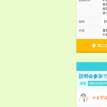
9:
勤務時間
夜
残
望
【
期間
履
特徴
不
気に
説明会参加で
派遣
職種未経験O
≪まずは