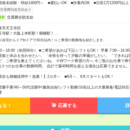
資格未経験：時給1400円～ ■週払いOK ■扶養内OK ■日収1万1200円以上
交通費別途支給あり
交通費全額支給
通費
阪市天王寺区
王寺駅
/
大阪上本町駅
/
鶴橋駅
/
…
≪自宅からドアtoドアで30分以内！≫ご希望の勤務地を紹介します。
00～18:00（休憩60分） ■ご希望があれば下記シフトもOK！ 早番 7:00～16:00 遅
家族と休みを合わせたい」 「余裕を持って夕飯の準備がしたい」 「できれば
ど、ご希望を教えてくださいね。 ※Wワーク希望の方へ 今ご覧のお仕事で希
う1つのお仕事の勤務時間。 合計で週40時間を超える場合は応募できません。
現在も積極採用中！急募！】2カ月～ ■8月～、9月スタートもOK！
歴書不要
/
40～50代活躍中
/
服装自由
/
シフト勤務
/
10名以上の大量募集
/
電話対応
要
なる！
応募する
詳