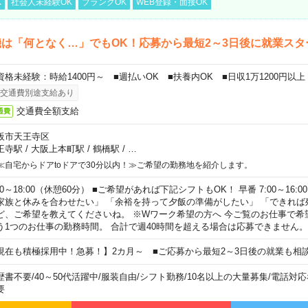
K
社会人未経験OK
ブランクOK
WEB登録・面接OK
は「何となく…」でもOK！応募から最短2～3日後に就業スタ
資格未経験：時給1400円～ ■週払いOK ■扶養内OK ■日収1万1200円以上
交通費別途支給あり
交通費全額支給
通費
阪市天王寺区
王寺駅
/
大阪上本町駅
/
鶴橋駅
/
…
≪自宅からドアtoドアで30分以内！≫ご希望の勤務地を紹介します。
00～18:00（休憩60分） ■ご希望があれば下記シフトもOK！ 早番 7:00～16:00 遅
家族と休みを合わせたい」 「余裕を持って夕飯の準備がしたい」 「できれば
ど、ご希望を教えてくださいね。 ※Wワーク希望の方へ 今ご覧のお仕事で希
う1つのお仕事の勤務時間。 合計で週40時間を超える場合は応募できません。
現在も積極採用中！急募！】2カ月～ ■ご応募から最短2～3日後の就業も相
歴書不要
/
40～50代活躍中
/
服装自由
/
シフト勤務
/
10名以上の大量募集
/
電話対応
要