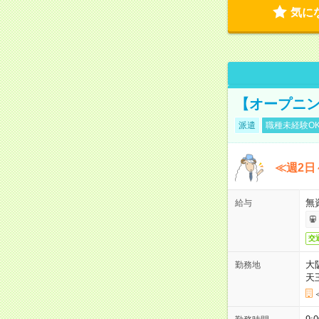
気に
【オープニン
派遣
職種未経験O
≪週2日
無
給与
交
大
勤務地
天