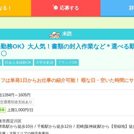
なる！
応募する
詳
未読
勤務OK》大人気！書類の封入作業など＊選べる
し〇
K
社会人未経験OK
大学生歓迎
ブランクOK
フは単発1日からお仕事の紹介可能！ 暇な日・空いた時間に
1284円～1605円
交通費別途支給あり
上限1,000円/日
通費
阪市西淀川区
幣島駅から徒歩10分
/
千船駅から徒歩12分
/
尼崎(阪神線)駅から【登録地】徒
兵庫・大阪エリアの物流倉庫内