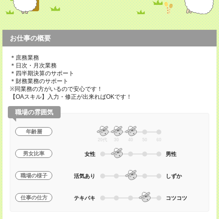
お仕事の概要
＊庶務業務
＊日次・月次業務
＊四半期決算のサポート
＊財務業務のサポート
※同業務の方がいるので安心です！
【OAスキル】入力・修正が出来ればOKです！
職場の雰囲気
年齢層
20代
30
40
50
60
男女比率
女性
男性
職場の様子
活気あり
しずか
仕事の仕方
テキパキ
コツコツ