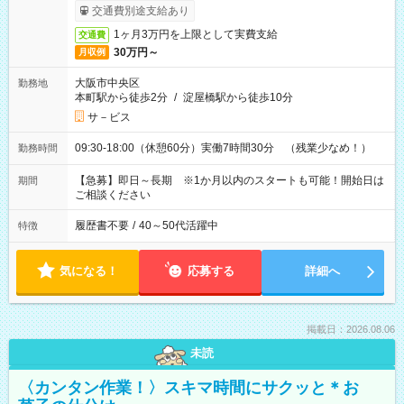
りサービス利用可（利用条件有）
交通費別途支給あり
1ヶ月3万円を上限として実費支給
交通費
30万円～
月収例
大阪市中央区
勤務地
本町駅から徒歩2分
/
淀屋橋駅から徒歩10分
サ－ビス
09:30-18:00（休憩60分）実働7時間30分 （残業少なめ！）
勤務時間
【急募】即日～長期 ※1か月以内のスタートも可能！開始日は
期間
ご相談ください
履歴書不要
/
40～50代活躍中
特徴
気になる！
応募する
詳細へ
掲載日：2026.08.06
未読
〈カンタン作業！〉スキマ時間にサクッと＊お