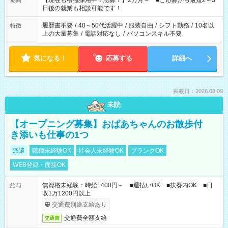
【現在も積極採用中！急募！】2カ月～ ■ご応募から最短2～3
期間
の方へ 今ご覧のお仕事で希望する勤務時間と、もう1つのお仕事
日後の就業も相談可能です！
の勤務時間。 合計で週40時間を超える場合は応募できません。
履歴書不要
/
40～50代活躍中
/
服装自由
/
シフト勤務
/
10名以
特徴
上の大量募集
/
電話対応なし
/
パソコンスキル不要
気になる！
応募する
詳細へ
掲載日：2026.08.09
未読
【オープニング募集】おばあちゃんのお散歩付
き添いも仕事の1つ
派遣
職種未経験OK
社会人未経験OK
ブランクOK
WEB登録・面接OK
無資格未経験：時給1400円～ ■週払いOK ■扶養内OK ■日
給与
収1万1200円以上
交通費別途支給あり
交通費全額支給
交通費