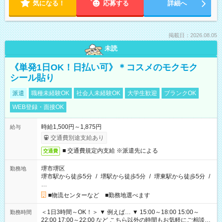
気になる！
応募する
詳細へ
掲載日：2026.08.05
未読
《単発1日OK！日払い可》＊コスメのモクモク
シール貼り
派遣
職種未経験OK
社会人未経験OK
大学生歓迎
ブランクOK
WEB登録・面接OK
時給1,500円～1,875円
給与
交通費別途支給あり
■ 交通費規定内支給 ※派遣先による
交通費
堺市堺区
勤務地
堺市駅から徒歩5分
/
堺駅から徒歩5分
/
堺東駅から徒歩5分
/
…
■物流センターなど ■勤務地選べます
＜1日3時間～OK！＞ ▼ 例えば… ▼ 15:00～18:00 15:00～
勤務時間
22:00 17:00～22:00 など こちら以外の時間もお気軽にご相談く