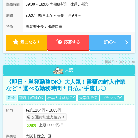
09:00～18:00(実働8時間 休憩1時間)
勤務時間
2026年09月上旬～長期 ※9月～！
期間
履歴書不要
/
服装自由
特徴
気になる！
応募する
詳細へ
掲載日：2026.07.30
未読
《即日・単発勤務OK》大人気！書類の封入作業
など＊選べる勤務時間＊日払い手渡し〇
派遣
職種未経験OK
社会人未経験OK
大学生歓迎
ブランクOK
時給1284円～1605円
給与
交通費別途支給あり
上限1,000円/日
交通費
大阪市西淀川区
勤務地