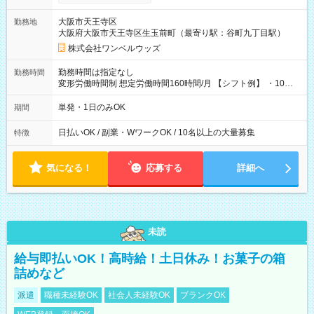
い分を引き落とせます！ 【試用期間】試用期間なし
大阪市天王寺区
勤務地
大阪府大阪市天王寺区生玉前町（最寄り駅：谷町九丁目駅）
株式会社ワンベルウッズ
勤務時間は指定なし
勤務時間
変形労働時間制 想定労働時間160時間/月 【シフト例】 ・10：
00～20：00
単発・1日のみOK
期間
日払いOK / 副業・WワークOK / 10名以上の大量募集
特徴
気になる！
応募する
詳細へ
未読
給与即払いOK！高時給！土日休み！お菓子の箱
詰めなど
派遣
職種未経験OK
社会人未経験OK
ブランクOK