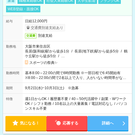
派遣
職種未経験OK
社会人未経験OK
大学生歓迎
ブランクOK
WEB登録・面接OK
日給12,000円
給与
交通費別途支給あり
別途支給
交通費
大阪市東住吉区
勤務地
長居(阪和線)駅から徒歩1分
/
長居(地下鉄)駅から徒歩5分
/
鶴
ケ丘駅から徒歩5分
/
…
スポーツの祭典✨
基本8:00～22:00の間で8時間勤務 ※一部日程で6:45開始有
勤務時間
※8:00～22:00の間で2名以上で入り、人がいない時間帯がない
ように相方と時間を分け合うイメージです
9月2日(水)~10月3日(土) ※急募
期間
週1日からOK
/
履歴書不要
/
40～50代活躍中
/
副業・Wワーク
特徴
OK
/
シフト勤務
/
10名以上の大量募集
/
電話対応なし
/
パソコ
ンスキル不要
気になる！
応募する
詳細へ