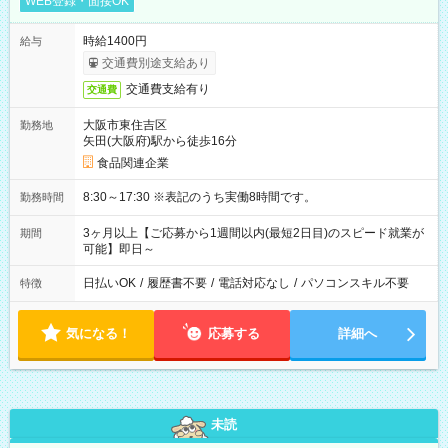
WEB登録・面接OK
時給1400円
給与
交通費別途支給あり
交通費支給有り
交通費
大阪市東住吉区
勤務地
矢田(大阪府)駅から徒歩16分
食品関連企業
8:30～17:30 ※表記のうち実働8時間です。
勤務時間
3ヶ月以上【ご応募から1週間以内(最短2日目)のスピード就業が
期間
可能】即日～
日払いOK
/
履歴書不要
/
電話対応なし
/
パソコンスキル不要
特徴
気になる！
応募する
詳細へ
未読