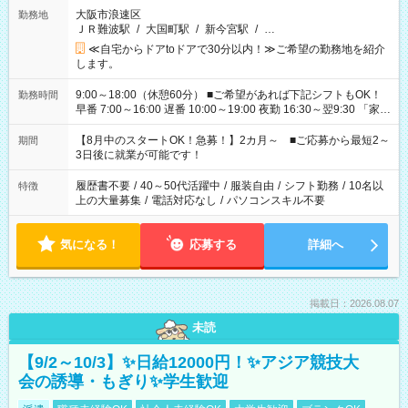
大阪市浪速区
勤務地
ＪＲ難波駅
/
大国町駅
/
新今宮駅
/
…
≪自宅からドアtoドアで30分以内！≫ご希望の勤務地を紹介
します。
9:00～18:00（休憩60分） ■ご希望があれば下記シフトもOK！
勤務時間
早番 7:00～16:00 遅番 10:00～19:00 夜勤 16:30～翌9:30 「家族
と休みを合わせたい」 「余裕を持って夕飯の準備がしたい」
「できれば残業はしたくない」 など、ご希望を教えてください
【8月中のスタートOK！急募！】2カ月～ ■ご応募から最短2～
期間
ね。 ※Wワーク希望の方へ 今ご覧のお仕事で希望する勤務時間
3日後に就業が可能です！
と、もう1つのお仕事の勤務時間。 合計で週40時間を超える場
合は応募できません。
履歴書不要
/
40～50代活躍中
/
服装自由
/
シフト勤務
/
10名以
特徴
上の大量募集
/
電話対応なし
/
パソコンスキル不要
気になる！
応募する
詳細へ
掲載日：2026.08.07
未読
【9/2～10/3】✨日給12000円！✨アジア競技大
会の誘導・もぎり✨学生歓迎