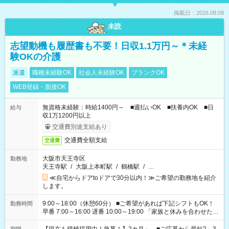
掲載日：2026.08.09
未読
志望動機も履歴書も不要！日収1.1万円～＊未経
験OKの介護
派遣
職種未経験OK
社会人未経験OK
ブランクOK
WEB登録・面接OK
無資格未経験：時給1400円～ ■週払いOK ■扶養内OK ■日
給与
収1万1200円以上
交通費別途支給あり
交通費全額支給
交通費
大阪市天王寺区
勤務地
天王寺駅
/
大阪上本町駅
/
鶴橋駅
/
…
≪自宅からドアtoドアで30分以内！≫ご希望の勤務地を紹介
します。
9:00～18:00（休憩60分） ■ご希望があれば下記シフトもOK！
勤務時間
早番 7:00～16:00 遅番 10:00～19:00 「家族と休みを合わせた
い」 「余裕を持って夕飯の準備がしたい」 「できれば残業はし
たくない」 など、ご希望を教えてくださいね。 ※Wワーク希望