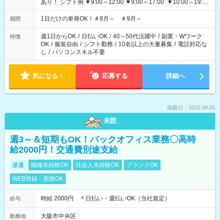
あり！ シフト例 ▼9:00～12:00 ▼9:00～17:00 ▼10:00～19:00
▼18:00～21:00
1日だけの単発OK！＃8月～ ＃9月～
期間
週1日からOK
/
日払いOK
/
40～50代活躍中
/
副業・Wワーク
特徴
OK
/
服装自由
/
シフト勤務
/
10名以上の大量募集
/
電話対応な
し
/
パソコンスキル不要
気になる！
応募する
詳細へ
掲載日：2026.08.05
未読
週3～＆短期もOK！バックオフィス業務〇高時
給2000円！交通費別途支給
派遣
職種未経験OK
社会人未経験OK
ブランクOK
WEB登録・面接OK
時給 2000円 ＊日払い・週払いOK（当社規定）
給与
大阪市中央区
勤務地