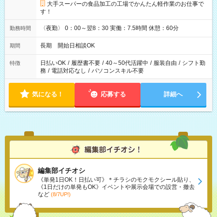
大手スーパーの食品加工の工場でかんたん軽作業のお仕事で
す！
〈夜勤〉 0：00～翌8：30 実働：7.5時間 休憩：60分
勤務時間
長期 開始日相談OK
期間
日払いOK
/
履歴書不要
/
40～50代活躍中
/
服装自由
/
シフト勤
特徴
務
/
電話対応なし
/
パソコンスキル不要
気になる！
応募する
詳細へ
編集部イチオシ
《単発1日OK！日払い可》＊チラシのモクモクシール貼り、
《1日だけの単発もOK》イベントや展示会場での設営・撤去
など
(8/7UP!)