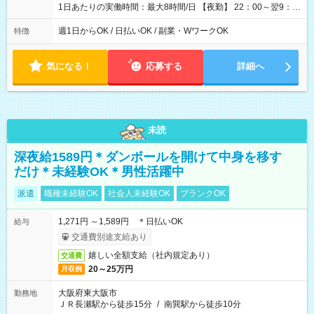
1日あたりの実働時間：最大8時間/日 【夜勤】 22：00～翌9：
00 ※週1日～OK ／ 夜勤専従 ＊＊ 勤務時間例 ＊＊ ■22時か
ら翌7時 ■23時から翌8時 ■24時から翌9時 など ※上記の時間
週1日からOK / 日払いOK / 副業・WワークOK
特徴
内で8時間勤務（休憩1時間）ご利用者様により、時間は異なり
ます。 ※曜日固定（毎週同じ曜日での勤務となります）
気になる！
応募する
詳細へ
未読
深夜給1589円＊ダンボールを開けて中身を移す
だけ＊未経験OK＊男性活躍中
派遣
職種未経験OK
社会人未経験OK
ブランクOK
1,271円 ～1,589円 ＊日払いOK
給与
交通費別途支給あり
嬉しい全額支給（社内規定あり）
交通費
20～25万円
月収例
大阪府東大阪市
勤務地
ＪＲ長瀬駅から徒歩15分
/
南巽駅から徒歩10分