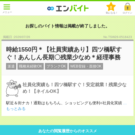
0
メニュー
気になる！
ログイン
お探しのバイト情報は掲載が終了しました。
掲載日 :2026
/
07
/
26
No.TSW26-0518423
時給1550円＊【社員実績あり】四ツ橋駅す
ぐ！あんしん長期〇残業少なめ＊経理事務
派遣
職種未経験OK
ブランクOK
WEB登録・面接OK
社員化実績も！四ツ橋駅すぐ！安定就業！残業少な
め！【ネイルOK】
駅近＆街ナカ！通勤はもちろん、ショッピングも便利○社員化実績
...
もっとみる
あなたの閲覧履歴からのオススメ