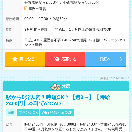
長堀橋駅から徒歩3分
/
心斎橋駅から徒歩10分
事務の運営
09:00 ～ 17:30 ＊休憩60分
勤務時間
9月初旬～長期 ＊開始日・1ヶ月以上の短期も相談OK
期間
日払いOK
/
履歴書不要
/
40～50代活躍中
/
副業・WワークOK
/
特徴
シフト勤務
気になる！
応募する
詳細へ
掲載日：2026.07.22
未読
駅から5分以内＊時短OK＊【週3～】【時給
2400円】本町でのCAD
派遣
ブランクOK
WEB登録・面接OK
時給2400円 月収例 36万0000円 時給2400円×実働7h30m×週5
給与
日×4週 ※月収例を保証するものではありません。※給与即受取