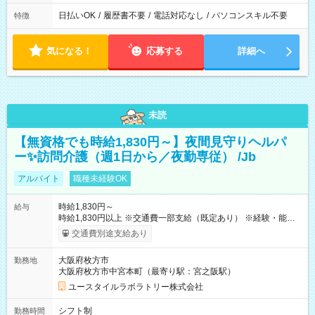
日払いOK
/
履歴書不要
/
電話対応なし
/
パソコンスキル不要
特徴
気になる！
応募する
詳細へ
未読
【無資格でも時給1,830円～】夜間見守りヘルパ
ー✨訪問介護（週1日から／夜勤専従） /Jb
アルバイト
職種未経験OK
時給1,830円～
給与
時給1,830円以上 ※交通費一部支給（既定あり） ※経験・能力を
考慮して決定します 【収入例】 週1回勤務の場合：1,830円×8時
交通費別途支給あり
間×4回=5万8,560円 週3回勤務の場合：1,830円×8時間×12回
=17万5,680円 【試用期間】試用期間あり 試用期間の長さ：2ヶ
大阪府枚方市
勤務地
月 ※ 雇用形態と給与に、本採用時と異なる部分があります。 雇
大阪府枚方市中宮本町（最寄り駅：宮之阪駅）
用形態：本採用時と同じです。 給与：時給 1,610円以上
ユースタイルラボラトリー株式会社
シフト制
勤務時間