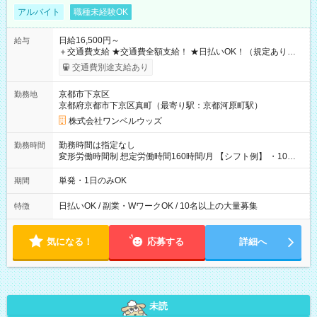
アルバイト
職種未経験OK
日給16,500円～
給与
＋交通費支給 ★交通費全額支給！ ★日払いOK！（規定あり） ┗
働いたその日に現金GET♪ お仕事後はコンビニATMから 日払
交通費別途支給あり
い分を引き落とせます！ 【試用期間】試用期間なし
京都市下京区
勤務地
京都府京都市下京区真町（最寄り駅：京都河原町駅）
株式会社ワンベルウッズ
勤務時間は指定なし
勤務時間
変形労働時間制 想定労働時間160時間/月 【シフト例】 ・10：
00～20：00
単発・1日のみOK
期間
日払いOK / 副業・WワークOK / 10名以上の大量募集
特徴
気になる！
応募する
詳細へ
未読