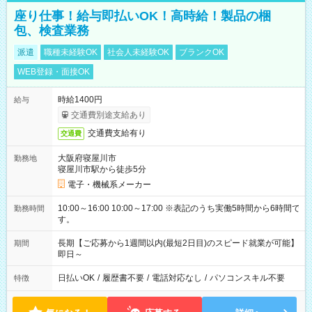
座り仕事！給与即払いOK！高時給！製品の梱
包、検査業務
派遣
職種未経験OK
社会人未経験OK
ブランクOK
WEB登録・面接OK
時給1400円
給与
交通費別途支給あり
交通費支給有り
交通費
大阪府寝屋川市
勤務地
寝屋川市駅から徒歩5分
電子・機械系メーカー
10:00～16:00 10:00～17:00 ※表記のうち実働5時間から6時間で
勤務時間
す。
長期【ご応募から1週間以内(最短2日目)のスピード就業が可能】
期間
即日～
日払いOK
/
履歴書不要
/
電話対応なし
/
パソコンスキル不要
特徴