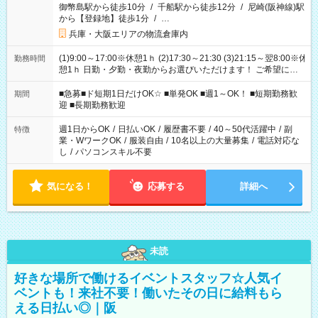
御幣島駅から徒歩10分
/
千船駅から徒歩12分
/
尼崎(阪神線)駅
から【登録地】徒歩1分
/
…
兵庫・大阪エリアの物流倉庫内
(1)9:00～17:00※休憩1ｈ (2)17:30～21:30 (3)21:15～翌8:00※休
勤務時間
憩1ｈ 日勤・夕勤・夜勤からお選びいただけます！ ご希望に合
わせて働けるお仕事です(*^^*) 【その他選べる勤務時間】 8-17
時/9-17時/9-18時/10-18時/11-21時/18-22時/20-翌4時/21-翌5
■急募■ド短期1日だけOK☆ ■単発OK ■週1～OK！ ■短期勤務歓
期間
時/22-翌6時/0-翌8時 ご自身のご都合で選んで頂ける完全自由シ
迎 ■長期勤務歓迎
フト！
週1日からOK
/
日払いOK
/
履歴書不要
/
40～50代活躍中
/
副
特徴
業・WワークOK
/
服装自由
/
10名以上の大量募集
/
電話対応な
し
/
パソコンスキル不要
気になる！
応募する
詳細へ
未読
好きな場所で働けるイベントスタッフ☆人気イ
ベントも！来社不要！働いたその日に給料もら
える日払い◎｜阪