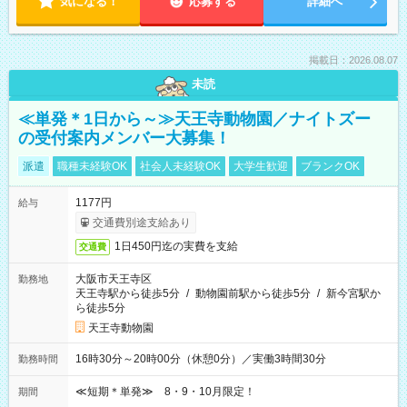
気になる！
応募する
詳細へ
掲載日：2026.08.07
未読
≪単発＊1日から～≫天王寺動物園／ナイトズー
の受付案内メンバー大募集！
派遣
職種未経験OK
社会人未経験OK
大学生歓迎
ブランクOK
1177円
給与
交通費別途支給あり
1日450円迄の実費を支給
交通費
大阪市天王寺区
勤務地
天王寺駅から徒歩5分
/
動物園前駅から徒歩5分
/
新今宮駅か
ら徒歩5分
天王寺動物園
16時30分～20時00分（休憩0分）／実働3時間30分
勤務時間
≪短期＊単発≫ 8・9・10月限定！
期間