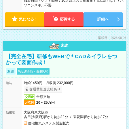
服装自由
/
シフト勤務
/
10名以上の大量募集
/
電話対応なし
/
パ
ソコンスキル不要
気になる！
応募する
詳細へ
掲載日：2026.08.06
未読
【完全在宅】研修もWEBで＊CAD＆イラレをつ
かって図面作成！
派遣
WEB登録・面接OK
時給1450円 月収例 232,000円
給与
交通費別途支給あり
全額支給
交通費
20～25万円
月収例
大阪府東大阪市
勤務地
吉田(大阪府)駅から徒歩11分
/
東花園駅から徒歩17分
住宅換気システム製造販売