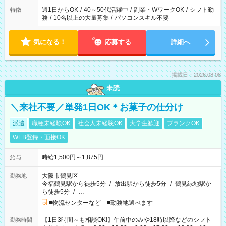
週1日からOK
/
40～50代活躍中
/
副業・WワークOK
/
シフト勤
特徴
務
/
10名以上の大量募集
/
パソコンスキル不要
気になる！
応募する
詳細へ
掲載日：2026.08.08
未読
＼来社不要／単発1日OK＊お菓子の仕分け
派遣
職種未経験OK
社会人未経験OK
大学生歓迎
ブランクOK
WEB登録・面接OK
時給1,500円～1,875円
給与
大阪市鶴見区
勤務地
今福鶴見駅から徒歩5分
/
放出駅から徒歩5分
/
鶴見緑地駅か
ら徒歩5分
/
…
■物流センターなど ■勤務地選べます
【1日3時間～も相談OK!】午前中のみや18時以降などのシフト
勤務時間