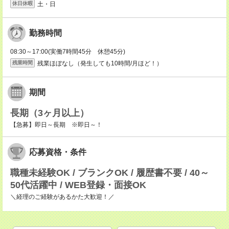
土・日
休日休暇
勤務時間
08:30～17:00(実働7時間45分 休憩45分)
残業ほぼなし（発生しても10時間/月ほど！）
残業時間
期間
長期（3ヶ月以上）
【急募】即日～長期 ※即日～！
応募資格・条件
職種未経験OK / ブランクOK / 履歴書不要 / 40～
50代活躍中 / WEB登録・面接OK
＼経理のご経験があるかた大歓迎！／