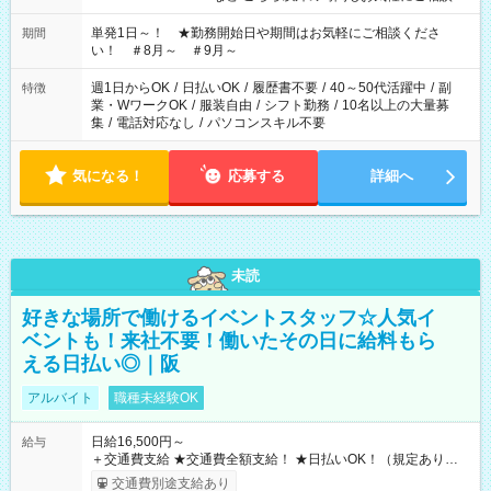
ださい！
単発1日～！ ★勤務開始日や期間はお気軽にご相談くださ
期間
い！ ＃8月～ ＃9月～
週1日からOK
/
日払いOK
/
履歴書不要
/
40～50代活躍中
/
副
特徴
業・WワークOK
/
服装自由
/
シフト勤務
/
10名以上の大量募
集
/
電話対応なし
/
パソコンスキル不要
気になる！
応募する
詳細へ
未読
好きな場所で働けるイベントスタッフ☆人気イ
ベントも！来社不要！働いたその日に給料もら
える日払い◎｜阪
アルバイト
職種未経験OK
日給16,500円～
給与
＋交通費支給 ★交通費全額支給！ ★日払いOK！（規定あり） ┗
働いたその日に現金GET♪ お仕事後はコンビニATMから 日払
交通費別途支給あり