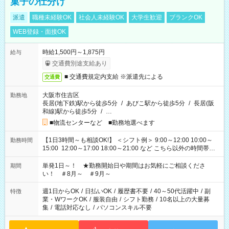
菓子の仕分け
派遣
職種未経験OK
社会人未経験OK
大学生歓迎
ブランクOK
WEB登録・面接OK
時給1,500円～1,875円
給与
交通費別途支給あり
■ 交通費規定内支給 ※派遣先による
交通費
大阪市住吉区
勤務地
長居(地下鉄)駅から徒歩5分
/
あびこ駅から徒歩5分
/
長居(阪
和線)駅から徒歩5分
/
…
■物流センターなど ■勤務地選べます
【1日3時間～も相談OK!】 ＜シフト例＞ 9:00～12:00 10:00～
勤務時間
15:00 12:00～17:00 18:00～21:00 など こちら以外の時間帯も
お気軽にご相談ください！
単発1日～！ ★勤務開始日や期間はお気軽にご相談くださ
期間
い！ ＃8月～ ＃9月～
週1日からOK
/
日払いOK
/
履歴書不要
/
40～50代活躍中
/
副
特徴
業・WワークOK
/
服装自由
/
シフト勤務
/
10名以上の大量募
集
/
電話対応なし
/
パソコンスキル不要