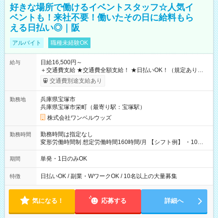
好きな場所で働けるイベントスタッフ☆人気イ
ベントも！来社不要！働いたその日に給料もら
える日払い◎｜阪
アルバイト
職種未経験OK
日給16,500円～
給与
＋交通費支給 ★交通費全額支給！ ★日払いOK！（規定あり） ┗
働いたその日に現金GET♪ お仕事後はコンビニATMから 日払
交通費別途支給あり
い分を引き落とせます！ 【試用期間】試用期間なし
兵庫県宝塚市
勤務地
兵庫県宝塚市栄町（最寄り駅：宝塚駅）
株式会社ワンベルウッズ
勤務時間は指定なし
勤務時間
変形労働時間制 想定労働時間160時間/月 【シフト例】 ・10：
00～20：00
単発・1日のみOK
期間
日払いOK / 副業・WワークOK / 10名以上の大量募集
特徴
気になる！
応募する
詳細へ