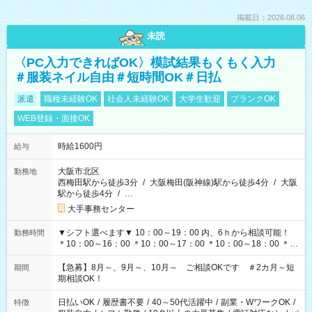
掲載日：2026.08.06
未読
〈PC入力できればOK〉模試結果もくもく入力
＃服装ネイル自由＃短時間OK＃日払
派遣
職種未経験OK
社会人未経験OK
大学生歓迎
ブランクOK
WEB登録・面接OK
時給1600円
給与
大阪市北区
勤務地
西梅田駅から徒歩3分
/
大阪梅田(阪神線)駅から徒歩4分
/
大阪
駅から徒歩4分
/
…
大手事務センター
▼シフト選べます▼ 10：00～19：00 内、6ｈから相談可能！
勤務時間
＊10：00～16：00 ＊10：00～17：00 ＊10：00～18：00 ＊
11：00～19：00 ＊12：00～19：00 ＊13：00～19：00
【急募】8月～、9月～、10月～ ご相談OKです ＃2カ月～短
期間
期相談OK！
日払いOK
/
履歴書不要
/
40～50代活躍中
/
副業・WワークOK
/
特徴