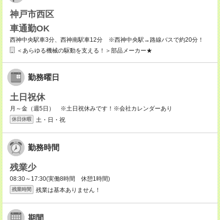
神戸市西区
車通勤OK
西神中央駅車3分、西神南駅車12分 ※西神中央駅→路線バスで約20分！
＜あらゆる機械の駆動を支える！＞部品メーカー★
勤務曜日
土日祝休
月～金（週5日） ※土日祝休みです！※会社カレンダーあり
土・日・祝
休日休暇
勤務時間
残業少
08:30～17:30(実働8時間 休憩1時間)
残業は基本ありません！
残業時間
期間