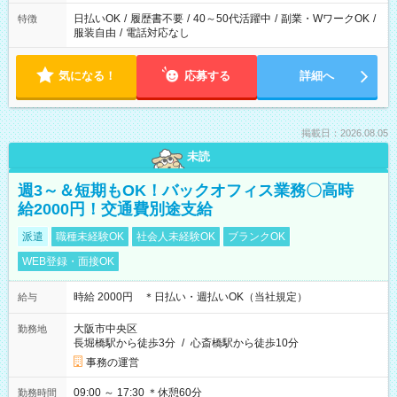
日払いOK
/
履歴書不要
/
40～50代活躍中
/
副業・WワークOK
/
特徴
服装自由
/
電話対応なし
気になる！
応募する
詳細へ
掲載日：2026.08.05
未読
週3～＆短期もOK！バックオフィス業務〇高時
給2000円！交通費別途支給
派遣
職種未経験OK
社会人未経験OK
ブランクOK
WEB登録・面接OK
時給 2000円 ＊日払い・週払いOK（当社規定）
給与
大阪市中央区
勤務地
長堀橋駅から徒歩3分
/
心斎橋駅から徒歩10分
事務の運営
09:00 ～ 17:30 ＊休憩60分
勤務時間