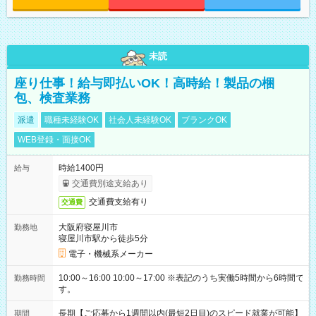
未読
座り仕事！給与即払いOK！高時給！製品の梱
包、検査業務
派遣
職種未経験OK
社会人未経験OK
ブランクOK
WEB登録・面接OK
時給1400円
給与
交通費別途支給あり
交通費支給有り
交通費
大阪府寝屋川市
勤務地
寝屋川市駅から徒歩5分
電子・機械系メーカー
10:00～16:00 10:00～17:00 ※表記のうち実働5時間から6時間で
勤務時間
す。
長期【ご応募から1週間以内(最短2日目)のスピード就業が可能】
期間