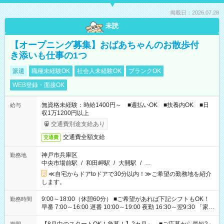
掲載日：2026.07.28
未読
【オープニング募集】おばあちゃんのお散歩付
き添いも仕事の1つ
派遣
職種未経験OK
社会人未経験OK
ブランクOK
WEB登録・面接OK
無資格未経験：時給1400円～ ■週払いOK ■扶養内OK ■日
給与
収1万1200円以上
交通費別途支給あり
交通費全額支給
交通費
神戸市兵庫区
勤務地
中央市場前駅
/
和田岬駅
/
大開駅
/
…
≪自宅からドアtoドアで30分以内！≫ご希望の勤務地を紹介
します。
9:00～18:00（休憩60分） ■ご希望があれば下記シフトもOK！
勤務時間
早番 7:00～16:00 遅番 10:00～19:00 夜勤 16:30～翌9:30 「家族
と休みを合わせたい」 「余裕を持って夕飯の準備がしたい」
「できれば残業はしたくない」 など、ご希望を教えてください