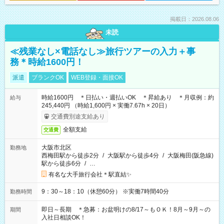
掲載日：2026.08.06
未読
≪残業なし×電話なし≫旅行ツアーの入力＋事
務＊時給1600円！
派遣
ブランクOK
WEB登録・面接OK
時給1600円 ＊日払い・週払いOK ＊昇給あり ＊月収例：約
給与
245,440円 （時給1,600円 × 実働7.67h × 20日）
交通費別途支給あり
全額支給
交通費
大阪市北区
勤務地
西梅田駅から徒歩2分
/
大阪駅から徒歩4分
/
大阪梅田(阪急線)
駅から徒歩6分
/
…
有名な大手旅行会社＊駅直結✨
9：30～18：10（休憩60分） ※実働7時間40分
勤務時間
即日～長期 ＊急募：お盆明けの8/17～もＯＫ！8月～9月～の
期間
入社日相談OK！