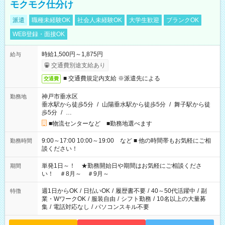
モクモク仕分け
派遣
職種未経験OK
社会人未経験OK
大学生歓迎
ブランクOK
WEB登録・面接OK
時給1,500円～1,875円
給与
交通費別途支給あり
■ 交通費規定内支給 ※派遣先による
交通費
神戸市垂水区
勤務地
垂水駅から徒歩5分
/
山陽垂水駅から徒歩5分
/
舞子駅から徒
歩5分
/
…
■物流センターなど ■勤務地選べます
9:00～17:00 10:00～19:00 など ■ 他の時間帯もお気軽にご相
勤務時間
談ください！
単発1日～！ ★勤務開始日や期間はお気軽にご相談くださ
期間
い！ ＃8月～ ＃9月～
週1日からOK
/
日払いOK
/
履歴書不要
/
40～50代活躍中
/
副
特徴
業・WワークOK
/
服装自由
/
シフト勤務
/
10名以上の大量募
集
/
電話対応なし
/
パソコンスキル不要