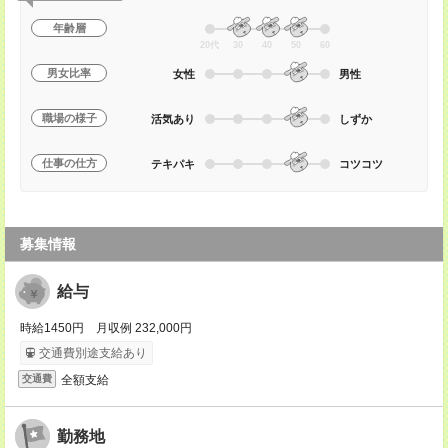
年齢層
20代
30
40
50
60
男女比率
女性
男性
職場の様子
活気あり
しずか
仕事の仕方
テキパキ
コツコツ
募集情報
給与
時給1450円 月収例 232,000円
交通費別途支給あり
全額支給
交通費
勤務地