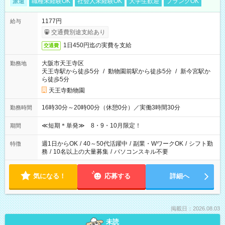
派遣
職種未経験OK
社会人未経験OK
大学生歓迎
ブランクOK
1177円
給与
交通費別途支給あり
1日450円迄の実費を支給
交通費
大阪市天王寺区
勤務地
天王寺駅から徒歩5分
/
動物園前駅から徒歩5分
/
新今宮駅か
ら徒歩5分
天王寺動物園
16時30分～20時00分（休憩0分）／実働3時間30分
勤務時間
≪短期＊単発≫ 8・9・10月限定！
期間
週1日からOK
/
40～50代活躍中
/
副業・WワークOK
/
シフト勤
特徴
務
/
10名以上の大量募集
/
パソコンスキル不要
気になる！
応募する
詳細へ
掲載日：2026.08.03
未読