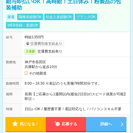
給与即払いOK！高時給！土日休み！粉製品の包
装補助
派遣
職種未経験OK
社会人未経験OK
ブランクOK
WEB登録・面接OK
時給1350円
給与
交通費別途支給あり
交通費支給有り
交通費
神戸市長田区
勤務地
兵庫駅から徒歩10分
その他製造
8:00～16:30 ※表記のうち実働7時間30分です。
勤務時間
長期【ご応募から1週間以内(最短2日目)のスピード就業が可能】
期間
即日～
日払いOK
/
履歴書不要
/
電話対応なし
/
パソコンスキル不要
特徴
気になる！
応募する
詳細へ