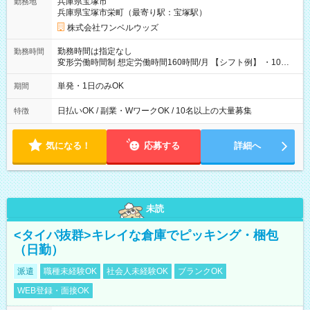
兵庫県宝塚市
勤務地
兵庫県宝塚市栄町（最寄り駅：宝塚駅）
株式会社ワンベルウッズ
勤務時間は指定なし
勤務時間
変形労働時間制 想定労働時間160時間/月 【シフト例】 ・10：
00～20：00
単発・1日のみOK
期間
日払いOK / 副業・WワークOK / 10名以上の大量募集
特徴
気になる！
応募する
詳細へ
未読
<タイパ抜群>キレイな倉庫でピッキング・梱包
（日勤）
派遣
職種未経験OK
社会人未経験OK
ブランクOK
WEB登録・面接OK