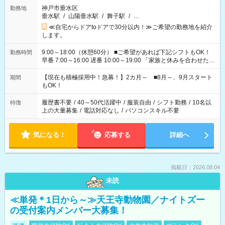
神戸市垂水区
勤務地
垂水駅
/
山陽垂水駅
/
舞子駅
/
…
≪自宅からドアtoドアで30分以内！≫ご希望の勤務地を紹介
します。
9:00～18:00（休憩60分） ■ご希望があれば下記シフトもOK！
勤務時間
早番 7:00～16:00 遅番 10:00～19:00 「家族と休みを合わせた
い」 「余裕を持って夕飯の準備がしたい」 「できれば残業はし
たくない」 など、ご希望を教えてくださいね。 ※Wワーク希望
【現在も積極採用中！急募！】2カ月～ ■8月～、9月スタート
期間
の方へ 今ご覧のお仕事で希望する勤務時間と、もう1つのお仕事
もOK！
の勤務時間。 合計で週40時間を超える場合は応募できません。
履歴書不要
/
40～50代活躍中
/
服装自由
/
シフト勤務
/
10名以
特徴
上の大量募集
/
電話対応なし
/
パソコンスキル不要
気になる！
応募する
詳細へ
掲載日：2026.08.04
未読
≪単発＊1日から～≫天王寺動物園／ナイトズー
の受付案内メンバー大募集！