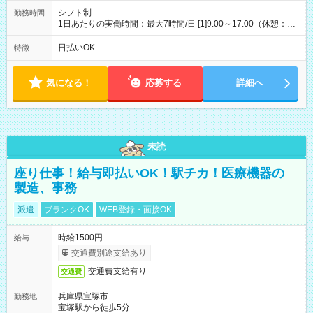
シフト制
勤務時間
1日あたりの実働時間：最大7時間/日 [1]9:00～17:00（休憩：1
時間） [2]11:00～19:00（休憩：1時間） [3]10:00～18:00（休
憩：1時間） 週4日～週5日シフト相談OK ※土日どちらか休み、
日払いOK
特徴
週4日固定など希望伺います 平日/9時～17時・11時～19時、土
日祝/10～18時（実働7hシフト制）
気になる！
応募する
詳細へ
未読
座り仕事！給与即払いOK！駅チカ！医療機器の
製造、事務
派遣
ブランクOK
WEB登録・面接OK
時給1500円
給与
交通費別途支給あり
交通費支給有り
交通費
兵庫県宝塚市
勤務地
宝塚駅から徒歩5分