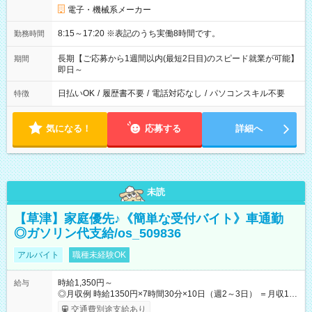
電子・機械系メーカー
8:15～17:20 ※表記のうち実働8時間です。
勤務時間
長期【ご応募から1週間以内(最短2日目)のスピード就業が可能】
期間
即日～
日払いOK
/
履歴書不要
/
電話対応なし
/
パソコンスキル不要
特徴
気になる！
応募する
詳細へ
未読
【草津】家庭優先♪《簡単な受付バイト》車通勤
◎ガソリン代支給/os_509836
アルバイト
職種未経験OK
時給1,350円～
給与
◎月収例 時給1350円×7時間30分×10日（週2～3日） ＝月収10
万円以上可＋交通費 ※勤務日数は一例です 【試用期間】試用期
交通費別途支給あり