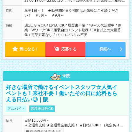
22:00 17:00～22:00 など こちら以外の時間もお気軽にご相談く
ださい！
単発1日～！ ★勤務開始日や期間はお気軽にご相談くださ
期間
い！ ＃8月～ ＃9月～
週1日からOK
/
日払いOK
/
履歴書不要
/
40～50代活躍中
/
副
特徴
業・WワークOK
/
服装自由
/
シフト勤務
/
10名以上の大量募
集
/
電話対応なし
/
パソコンスキル不要
気になる！
応募する
詳細へ
未読
好きな場所で働けるイベントスタッフ☆人気イ
ベントも！来社不要！働いたその日に給料もら
える日払い◎｜阪
アルバイト
職種未経験OK
日給16,500円～
給与
＋交通費支給 ★交通費全額支給！ ★日払いOK！（規定あり） ┗
働いたその日に現金GET♪ お仕事後はコンビニATMから 日払
交通費別途支給あり