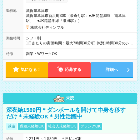
間あり 試用期間の長さ：3ヶ月 雇用形態、給与は本採用時と同
じです。
滋賀県草津市
勤務地
滋賀県草津市新浜町300（最寄り駅：●JR琵琶湖線「南草津
駅」 ●JR琵琶湖線「瀬田駅」）
株式会社ディンプル
シフト制
勤務時間
1日あたりの実働時間：最大7時間30分/日 休憩1時間30分のシフ
ト制 ＜シフト例＞ 9：20～18：20 10：20～19：20 11：20～
20：20 12：30～21：30 ＜残業ほぼなし♪＞ 残業はあっても月1
副業・WワークOK
特徴
時間以内。 定時退社がキホンなので、 プライベートや家庭とも
両立しやすい☆
気になる！
応募する
詳細へ
未読
深夜給1589円＊ダンボールを開けて中身を移す
だけ＊未経験OK＊男性活躍中
派遣
職種未経験OK
社会人未経験OK
ブランクOK
1,271円 ～1,589円 ＊日払いOK
給与