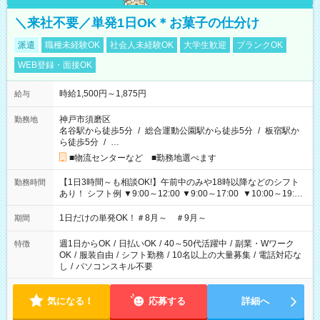
＼来社不要／単発1日OK＊お菓子の仕分け
派遣
職種未経験OK
社会人未経験OK
大学生歓迎
ブランクOK
WEB登録・面接OK
時給1,500円～1,875円
給与
神戸市須磨区
勤務地
名谷駅から徒歩5分
/
総合運動公園駅から徒歩5分
/
板宿駅か
ら徒歩5分
/
…
■物流センターなど ■勤務地選べます
【1日3時間～も相談OK!】午前中のみや18時以降などのシフト
勤務時間
あり！ シフト例 ▼9:00～12:00 ▼9:00～17:00 ▼10:00～19:00
▼18:00～21:00
1日だけの単発OK！＃8月～ ＃9月～
期間
週1日からOK
/
日払いOK
/
40～50代活躍中
/
副業・Wワーク
特徴
OK
/
服装自由
/
シフト勤務
/
10名以上の大量募集
/
電話対応な
し
/
パソコンスキル不要
気になる！
応募する
詳細へ