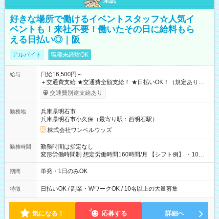
未読
好きな場所で働けるイベントスタッフ☆人気イ
ベントも！来社不要！働いたその日に給料もら
える日払い◎｜阪
アルバイト
職種未経験OK
日給16,500円～
給与
＋交通費支給 ★交通費全額支給！ ★日払いOK！（規定あり） ┗
働いたその日に現金GET♪ お仕事後はコンビニATMから 日払
交通費別途支給あり
い分を引き落とせます！ 【試用期間】試用期間なし
兵庫県明石市
勤務地
兵庫県明石市小久保（最寄り駅：西明石駅）
株式会社ワンベルウッズ
勤務時間は指定なし
勤務時間
変形労働時間制 想定労働時間160時間/月 【シフト例】 ・10：
00～20：00
単発・1日のみOK
期間
日払いOK / 副業・WワークOK / 10名以上の大量募集
特徴
気になる！
応募する
詳細へ