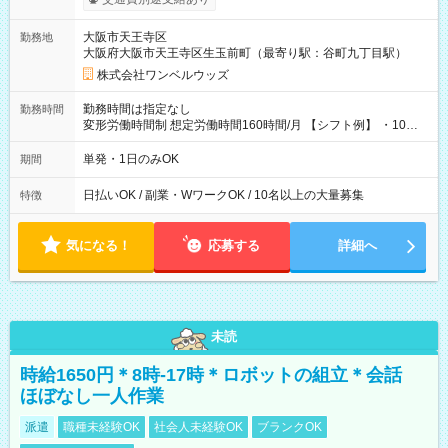
い分を引き落とせます！ 【試用期間】試用期間なし
大阪市天王寺区
勤務地
大阪府大阪市天王寺区生玉前町（最寄り駅：谷町九丁目駅）
株式会社ワンベルウッズ
勤務時間は指定なし
勤務時間
変形労働時間制 想定労働時間160時間/月 【シフト例】 ・10：
00～20：00
単発・1日のみOK
期間
日払いOK / 副業・WワークOK / 10名以上の大量募集
特徴
気になる！
応募する
詳細へ
未読
時給1650円＊8時-17時＊ロボットの組立＊会話
ほぼなし一人作業
派遣
職種未経験OK
社会人未経験OK
ブランクOK