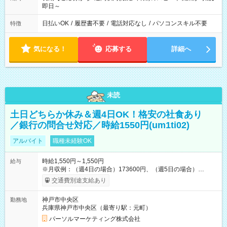
即日～
日払いOK
/
履歴書不要
/
電話対応なし
/
パソコンスキル不要
特徴
気になる！
応募する
詳細へ
未読
土日どちらか休み＆週4日OK！格安の社食あり
／銀行の問合せ対応／時給1550円(um1ti02)
アルバイト
職種未経験OK
時給1,550円～1,550円
給与
※月収例：（週4日の場合）173600円、（週5日の場合）
217000円 【試用期間】試用期間なし
交通費別途支給あり
神戸市中央区
勤務地
兵庫県神戸市中央区（最寄り駅：元町）
パーソルマーケティング株式会社