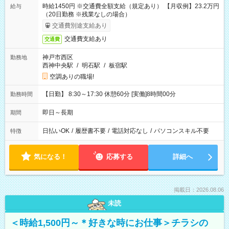
時給1450円 ※交通費全額支給（規定あり） 【月収例】23.2万円
給与
（20日勤務 ※残業なしの場合）
交通費別途支給あり
交通費支給あり
交通費
神戸市西区
勤務地
西神中央駅
/
明石駅
/
板宿駅
空調ありの職場!
【日勤】 8:30～17:30 休憩60分 [実働]8時間00分
勤務時間
即日～長期
期間
日払いOK
/
履歴書不要
/
電話対応なし
/
パソコンスキル不要
特徴
気になる！
応募する
詳細へ
掲載日：2026.08.06
未読
＜時給1,500円～＊好きな時にお仕事＞チラシの