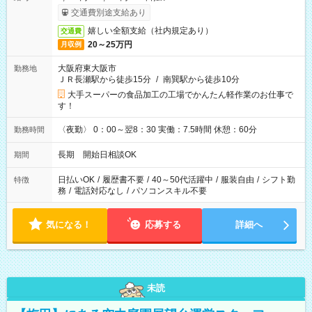
交通費別途支給あり
嬉しい全額支給（社内規定あり）
交通費
20～25万円
月収例
大阪府東大阪市
勤務地
ＪＲ長瀬駅から徒歩15分
/
南巽駅から徒歩10分
大手スーパーの食品加工の工場でかんたん軽作業のお仕事で
す！
〈夜勤〉 0：00～翌8：30 実働：7.5時間 休憩：60分
勤務時間
長期 開始日相談OK
期間
日払いOK
/
履歴書不要
/
40～50代活躍中
/
服装自由
/
シフト勤
特徴
務
/
電話対応なし
/
パソコンスキル不要
気になる！
応募する
詳細へ
未読