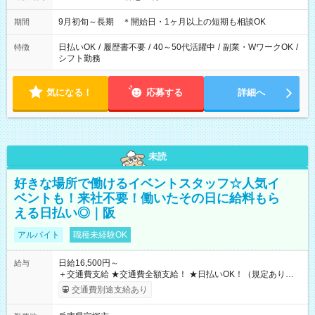
9月初旬～長期 ＊開始日・1ヶ月以上の短期も相談OK
期間
日払いOK
/
履歴書不要
/
40～50代活躍中
/
副業・WワークOK
/
特徴
シフト勤務
気になる！
応募する
詳細へ
未読
好きな場所で働けるイベントスタッフ☆人気イ
ベントも！来社不要！働いたその日に給料もら
える日払い◎｜阪
アルバイト
職種未経験OK
日給16,500円～
給与
＋交通費支給 ★交通費全額支給！ ★日払いOK！（規定あり） ┗
働いたその日に現金GET♪ お仕事後はコンビニATMから 日払
交通費別途支給あり
い分を引き落とせます！ 【試用期間】試用期間なし