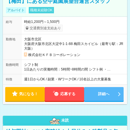
【梅田】にある空中庭園展望台運営スタッフ
アルバイト
職種未経験OK
時給1,200円～1,500円
給与
交通費別途支給あり
大阪市北区
勤務地
大阪府大阪市北区大淀中1-1-88 梅田スカイビル（最寄り駅：JR
大阪）
株式会社ＫＦＢコーポレーション
シフト制
勤務時間
1日あたりの実働時間：5時間~8時間の間 シフト例 ・
9:30~18:00 実働7.5時間 ・9:30~14:30 実働5時間 ・
16:00~21:30 実働5.5時間
週1日からOK / 副業・WワークOK / 10名以上の大量募集
特徴
気になる！
応募する
詳細へ
未読