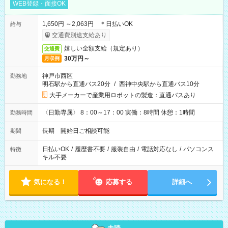
WEB登録・面接OK
1,650円 ～2,063円 ＊日払いOK
給与
交通費別途支給あり
嬉しい全額支給（規定あり）
交通費
30万円～
月収例
神戸市西区
勤務地
明石駅から直通バス20分
/
西神中央駅から直通バス10分
大手メーカーで産業用ロボットの製造：直通バスあり
〈日勤専属〉 8：00～17：00 実働：8時間 休憩：1時間
勤務時間
長期 開始日ご相談可能
期間
日払いOK
/
履歴書不要
/
服装自由
/
電話対応なし
/
パソコンス
特徴
キル不要
気になる！
応募する
詳細へ