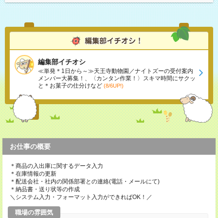
編集部イチオシ
≪単発＊1日から～≫天王寺動物園／ナイトズーの受付案内
メンバー大募集！、〈カンタン作業！〉スキマ時間にサクッ
と＊お菓子の仕分けなど
(8/6UP!)
お仕事の概要
＊商品の入出庫に関するデータ入力
＊在庫情報の更新
＊配送会社・社内の関係部署との連絡(電話・メールにて)
＊納品書・送り状等の作成
＼システム入力・フォーマット入力ができればOK！／
職場の雰囲気