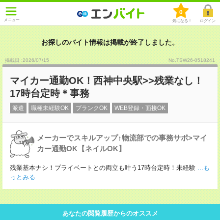
0
メニュー
気になる！
ログイン
お探しのバイト情報は掲載が終了しました。
掲載日 :2026
/
07
/
15
No.TSW26-0518241
マイカー通勤OK！西神中央駅>>残業なし！
17時台定時＊事務
派遣
職種未経験OK
ブランクOK
WEB登録・面接OK
メーカーでスキルアップ↑物流部での事務サポ>マイ
カー通勤OK【ネイルOK】
残業基本ナシ！プライベートとの両立も叶う17時台定時！未経験
...も
っとみる
あなたの閲覧履歴からのオススメ