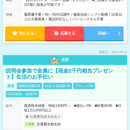
【8月中のスタートOK！急募！】2カ月～ ■ご応募から最短2～
期間
ね。 ※Wワーク希望の方へ 今ご覧のお仕事で希望する勤務時間
3日後に就業が可能です！
と、もう1つのお仕事の勤務時間。 合計で週40時間を超える場
合は応募できません。
履歴書不要
/
40～50代活躍中
/
服装自由
/
シフト勤務
/
10名以
特徴
上の大量募集
/
電話対応なし
/
パソコンスキル不要
気になる！
応募する
詳細へ
掲載日：2026.08.01
未読
説明会参加で全員に【現金2千円相当プレゼン
ト】生活のお手伝い
派遣
職種未経験OK
社会人未経験OK
ブランクOK
WEB登録・面接OK
無資格未経験：時給1400円～ ■週払いOK ■扶養内OK ■日
給与
収1万1200円以上
交通費別途支給あり
交通費全額支給
交通費