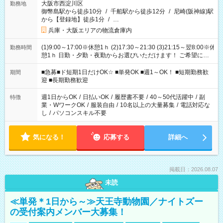
大阪市西淀川区
勤務地
御幣島駅から徒歩10分
/
千船駅から徒歩12分
/
尼崎(阪神線)駅
から【登録地】徒歩1分
/
…
兵庫・大阪エリアの物流倉庫内
(1)9:00～17:00※休憩1ｈ (2)17:30～21:30 (3)21:15～翌8:00※休
勤務時間
憩1ｈ 日勤・夕勤・夜勤からお選びいただけます！ ご希望に合
わせて働けるお仕事です(*^^*) 【その他選べる勤務時間】 8-17
時/9-17時/9-18時/10-18時/11-21時/18-22時/20-翌4時/21-翌5
■急募■ド短期1日だけOK☆ ■単発OK ■週1～OK！ ■短期勤務歓
期間
時/22-翌6時/0-翌8時 ご自身のご都合で選んで頂ける完全自由シ
迎 ■長期勤務歓迎
フト！
週1日からOK
/
日払いOK
/
履歴書不要
/
40～50代活躍中
/
副
特徴
業・WワークOK
/
服装自由
/
10名以上の大量募集
/
電話対応な
し
/
パソコンスキル不要
気になる！
応募する
詳細へ
掲載日：2026.08.07
未読
≪単発＊1日から～≫天王寺動物園／ナイトズー
の受付案内メンバー大募集！