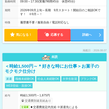
09:00～17:30(実働7時間45分 休憩45分)
勤務時間
2026年09月上旬～長期 9月スタート！開始日のご相談OKで
期間
す！ ※9月～！
履歴書不要
/
服装自由
/
電話対応なし
特徴
気になる！
応募する
詳細へ
掲載日：2026.08.07
未読
＜時給1,500円～＊好きな時にお仕事＞お菓子の
モクモク仕分け
派遣
職種未経験OK
社会人未経験OK
大学生歓迎
ブランクOK
WEB登録・面接OK
時給1,500円～1,875円
給与
交通費別途支給あり
■ 交通費規定内支給 ※派遣先による
交通費