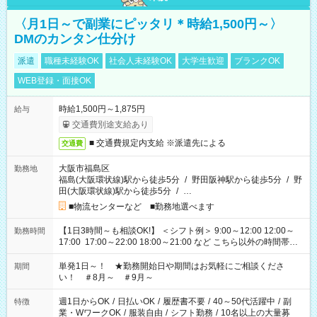
〈月1日～で副業にピッタリ＊時給1,500円～〉
DMのカンタン仕分け
派遣
職種未経験OK
社会人未経験OK
大学生歓迎
ブランクOK
WEB登録・面接OK
時給1,500円～1,875円
給与
交通費別途支給あり
■ 交通費規定内支給 ※派遣先による
交通費
大阪市福島区
勤務地
福島(大阪環状線)駅から徒歩5分
/
野田阪神駅から徒歩5分
/
野
田(大阪環状線)駅から徒歩5分
/
…
■物流センターなど ■勤務地選べます
【1日3時間～も相談OK!】 ＜シフト例＞ 9:00～12:00 12:00～
勤務時間
17:00 17:00～22:00 18:00～21:00 など こちら以外の時間帯も
お気軽にご相談ください！
単発1日～！ ★勤務開始日や期間はお気軽にご相談くださ
期間
い！ ＃8月～ ＃9月～
週1日からOK
/
日払いOK
/
履歴書不要
/
40～50代活躍中
/
副
特徴
業・WワークOK
/
服装自由
/
シフト勤務
/
10名以上の大量募