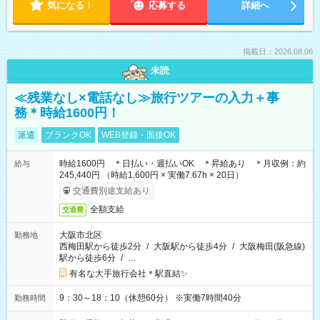
気になる！
応募する
詳細へ
掲載日：2026.08.06
未読
≪残業なし×電話なし≫旅行ツアーの入力＋事
務＊時給1600円！
派遣
ブランクOK
WEB登録・面接OK
時給1600円 ＊日払い・週払いOK ＊昇給あり ＊月収例：約
給与
245,440円 （時給1,600円 × 実働7.67h × 20日）
交通費別途支給あり
全額支給
交通費
大阪市北区
勤務地
西梅田駅から徒歩2分
/
大阪駅から徒歩4分
/
大阪梅田(阪急線)
駅から徒歩6分
/
…
有名な大手旅行会社＊駅直結✨
9：30～18：10（休憩60分） ※実働7時間40分
勤務時間