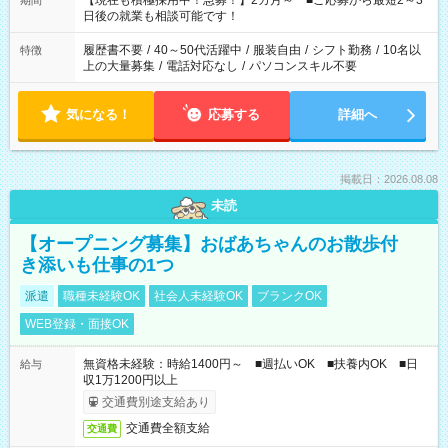
【現在も積極採用中！急募！】2カ月～ ■ご応募から最短2～3
期間
の方へ 今ご覧のお仕事で希望する勤務時間と、もう1つのお仕事
日後の就業も相談可能です！
の勤務時間。 合計で週40時間を超える場合は応募できません。
履歴書不要
/
40～50代活躍中
/
服装自由
/
シフト勤務
/
10名以
特徴
上の大量募集
/
電話対応なし
/
パソコンスキル不要
気になる！
応募する
詳細へ
掲載日：2026.08.08
未読
【オープニング募集】おばあちゃんのお散歩付
き添いも仕事の1つ
派遣
職種未経験OK
社会人未経験OK
ブランクOK
WEB登録・面接OK
無資格未経験：時給1400円～ ■週払いOK ■扶養内OK ■日
給与
収1万1200円以上
交通費別途支給あり
交通費全額支給
交通費