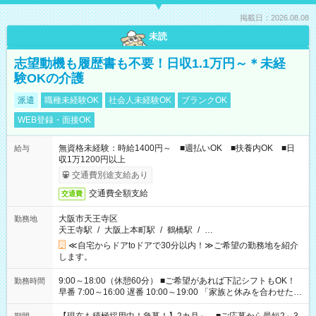
掲載日：2026.08.08
未読
志望動機も履歴書も不要！日収1.1万円～＊未経
験OKの介護
派遣
職種未経験OK
社会人未経験OK
ブランクOK
WEB登録・面接OK
無資格未経験：時給1400円～ ■週払いOK ■扶養内OK ■日
給与
収1万1200円以上
交通費別途支給あり
交通費全額支給
交通費
大阪市天王寺区
勤務地
天王寺駅
/
大阪上本町駅
/
鶴橋駅
/
…
≪自宅からドアtoドアで30分以内！≫ご希望の勤務地を紹介
します。
9:00～18:00（休憩60分） ■ご希望があれば下記シフトもOK！
勤務時間
早番 7:00～16:00 遅番 10:00～19:00 「家族と休みを合わせた
い」 「余裕を持って夕飯の準備がしたい」 「できれば残業はし
たくない」 など、ご希望を教えてくださいね。 ※Wワーク希望