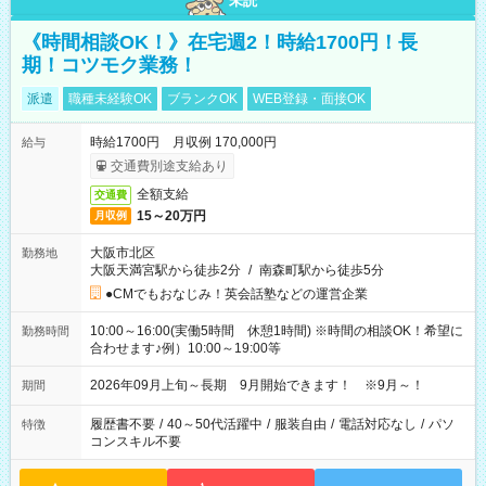
未読
《時間相談OK！》在宅週2！時給1700円！長
期！コツモク業務！
派遣
職種未経験OK
ブランクOK
WEB登録・面接OK
時給1700円 月収例 170,000円
給与
交通費別途支給あり
全額支給
交通費
15～20万円
月収例
大阪市北区
勤務地
大阪天満宮駅から徒歩2分
/
南森町駅から徒歩5分
●CMでもおなじみ！英会話塾などの運営企業
10:00～16:00(実働5時間 休憩1時間) ※時間の相談OK！希望に
勤務時間
合わせます♪例）10:00～19:00等
2026年09月上旬～長期 9月開始できます！ ※9月～！
期間
履歴書不要
/
40～50代活躍中
/
服装自由
/
電話対応なし
/
パソ
特徴
コンスキル不要