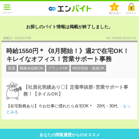
0
メニュー
気になる！
ログイン
お探しのバイト情報は掲載が終了しました。
掲載日 :2026
/
07
/
08
No.TSW26-0515178
時給1550円＊《8月開始！》週2で在宅OK！
キレイなオフィス！営業サポート事務
派遣
職種未経験OK
ブランクOK
WEB登録・面接OK
【社員化実績あり〇】定着率抜群↑営業サポート事
務！【ネイルOK】
【在宅勤務あり】※お仕事に慣れたら在宅OK＊ 20代・30代
...もっ
とみる
あなたの閲覧履歴からのオススメ