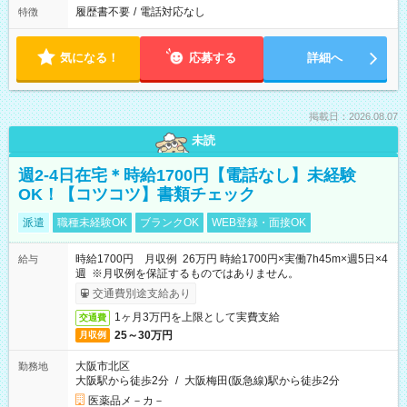
履歴書不要
/
電話対応なし
特徴
気になる！
応募する
詳細へ
掲載日：2026.08.07
未読
週2-4日在宅＊時給1700円【電話なし】未経験
OK！【コツコツ】書類チェック
派遣
職種未経験OK
ブランクOK
WEB登録・面接OK
時給1700円 月収例 26万円 時給1700円×実働7h45m×週5日×4
給与
週 ※月収例を保証するものではありません。
交通費別途支給あり
1ヶ月3万円を上限として実費支給
交通費
25～30万円
月収例
大阪市北区
勤務地
大阪駅から徒歩2分
/
大阪梅田(阪急線)駅から徒歩2分
医薬品メ－カ－