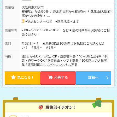
大阪府東大阪市
勤務地
布施駅から徒歩5分
/
鴻池新田駅から徒歩5分
/
瓢箪山(大阪府)
駅から徒歩5分
/
…
■物流センターなど ■勤務地選べます
9:00～17:00 10:00～19:00 など ■ 他の時間帯もお気軽にご相
勤務時間
談ください！
単発1日～！ ★勤務開始日や期間はお気軽にご相談くださ
期間
い！ ＃8月～ ＃9月～
週1日からOK
/
日払いOK
/
履歴書不要
/
40～50代活躍中
/
副
特徴
業・WワークOK
/
服装自由
/
シフト勤務
/
10名以上の大量募
集
/
電話対応なし
/
パソコンスキル不要
気になる！
応募する
詳細へ