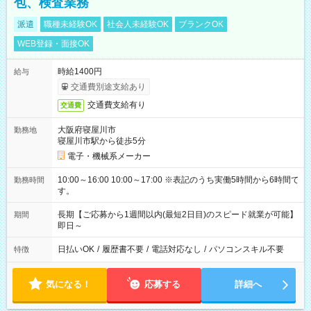
包、検査業務
派遣
職種未経験OK
社会人未経験OK
ブランクOK
WEB登録・面接OK
時給1400円
給与
交通費別途支給あり
交通費支給有り
交通費
大阪府寝屋川市
勤務地
寝屋川市駅から徒歩5分
電子・機械系メーカー
10:00～16:00 10:00～17:00 ※表記のうち実働5時間から6時間で
勤務時間
す。
長期【ご応募から1週間以内(最短2日目)のスピード就業が可能】
期間
即日～
日払いOK
/
履歴書不要
/
電話対応なし
/
パソコンスキル不要
特徴
気になる！
応募する
詳細へ