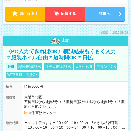
気になる！
応募する
詳細へ
掲載日：2026.08.06
未読
〈PC入力できればOK〉模試結果もくもく入力
＃服装ネイル自由＃短時間OK＃日払
派遣
職種未経験OK
社会人未経験OK
大学生歓迎
ブランクOK
WEB登録・面接OK
時給1600円
給与
大阪市北区
勤務地
西梅田駅から徒歩3分
/
大阪梅田(阪神線)駅から徒歩4分
/
大阪
駅から徒歩4分
/
…
大手事務センター
▼シフト選べます▼ 10：00～19：00 内、6ｈから相談可能！
勤務時間
＊10：00～16：00 ＊10：00～17：00 ＊10：00～18：00 ＊