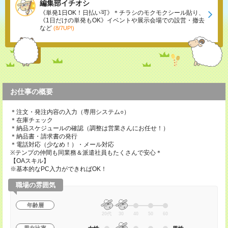
編集部イチオシ
《単発1日OK！日払い可》＊チラシのモクモクシール貼り、
《1日だけの単発もOK》イベントや展示会場での設営・撤去
など
(8/7UP!)
お仕事の概要
＊注文・発注内容の入力（専用システム○）
＊在庫チェック
＊納品スケジュールの確認（調整は営業さんにお任せ！）
＊納品書・請求書の発行
＊電話対応（少なめ！）・メール対応
※テンプの仲間も同業務＆派遣社員もたくさんで安心＊
【OAスキル】
※基本的なPC入力ができればOK！
職場の雰囲気
年齢層
20代
30
40
50
60