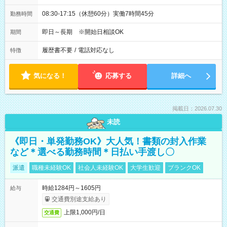
08:30-17:15（休憩60分）実働7時間45分
勤務時間
即日～長期 ※開始日相談OK
期間
履歴書不要
/
電話対応なし
特徴
気になる！
応募する
詳細へ
掲載日：2026.07.30
未読
《即日・単発勤務OK》大人気！書類の封入作業
など＊選べる勤務時間＊日払い手渡し〇
派遣
職種未経験OK
社会人未経験OK
大学生歓迎
ブランクOK
時給1284円～1605円
給与
交通費別途支給あり
上限1,000円/日
交通費