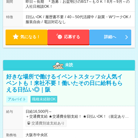
即日～長期 ＊急募：お盆明けの8/17～もＯＫ！8月～9月～の
期間
入社日相談OK！
日払いOK
/
履歴書不要
/
40～50代活躍中
/
副業・WワークOK
/
特徴
服装自由
/
電話対応なし
気になる！
応募する
詳細へ
未読
好きな場所で働けるイベントスタッフ☆人気イ
ベントも！来社不要！働いたその日に給料もら
える日払い◎｜阪
アルバイト
職種未経験OK
日給16,500円～
給与
＋交通費支給 ★交通費全額支給！ ★日払いOK！（規定あり） ┗
働いたその日に現金GET♪ お仕事後はコンビニATMから 日払
交通費別途支給あり
い分を引き落とせます！ 【試用期間】試用期間なし
大阪市中央区
勤務地