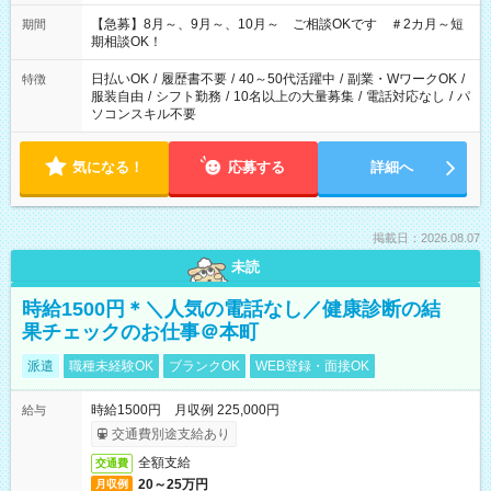
11：00～19：00 ＊12：00～19：00 ＊13：00～19：00
【急募】8月～、9月～、10月～ ご相談OKです ＃2カ月～短
期間
期相談OK！
日払いOK
/
履歴書不要
/
40～50代活躍中
/
副業・WワークOK
/
特徴
服装自由
/
シフト勤務
/
10名以上の大量募集
/
電話対応なし
/
パ
ソコンスキル不要
気になる！
応募する
詳細へ
掲載日：2026.08.07
未読
時給1500円＊＼人気の電話なし／健康診断の結
果チェックのお仕事＠本町
派遣
職種未経験OK
ブランクOK
WEB登録・面接OK
時給1500円 月収例 225,000円
給与
交通費別途支給あり
全額支給
交通費
20～25万円
月収例