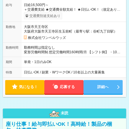
日給16,500円～
給与
＋交通費支給 ★交通費全額支給！ ★日払いOK！（規定あり） ┗
働いたその日に現金GET♪ お仕事後はコンビニATMから 日払
交通費別途支給あり
い分を引き落とせます！ 【試用期間】試用期間なし
大阪市天王寺区
勤務地
大阪府大阪市天王寺区生玉前町（最寄り駅：谷町九丁目駅）
株式会社ワンベルウッズ
勤務時間は指定なし
勤務時間
変形労働時間制 想定労働時間160時間/月 【シフト例】 ・10：
00～20：00
単発・1日のみOK
期間
日払いOK / 副業・WワークOK / 10名以上の大量募集
特徴
気になる！
応募する
詳細へ
未読
座り仕事！給与即払いOK！高時給！製品の梱