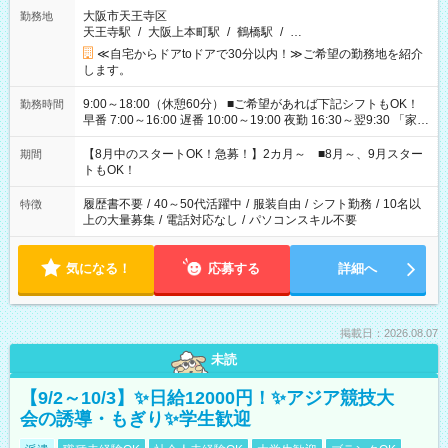
大阪市天王寺区
勤務地
天王寺駅
/
大阪上本町駅
/
鶴橋駅
/
…
≪自宅からドアtoドアで30分以内！≫ご希望の勤務地を紹介
します。
9:00～18:00（休憩60分） ■ご希望があれば下記シフトもOK！
勤務時間
早番 7:00～16:00 遅番 10:00～19:00 夜勤 16:30～翌9:30 「家族
と休みを合わせたい」 「余裕を持って夕飯の準備がしたい」
「できれば残業はしたくない」 など、ご希望を教えてください
【8月中のスタートOK！急募！】2カ月～ ■8月～、9月スター
期間
ね。 ※Wワーク希望の方へ 今ご覧のお仕事で希望する勤務時間
トもOK！
と、もう1つのお仕事の勤務時間。 合計で週40時間を超える場
合は応募できません。
履歴書不要
/
40～50代活躍中
/
服装自由
/
シフト勤務
/
10名以
特徴
上の大量募集
/
電話対応なし
/
パソコンスキル不要
気になる！
応募する
詳細へ
掲載日：2026.08.07
未読
【9/2～10/3】✨日給12000円！✨アジア競技大
会の誘導・もぎり✨学生歓迎