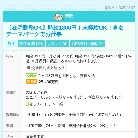
掲載日：2026.08.07
未読
【在宅勤務OK】時給1800円！未経験OK！有名
テーマパークでお仕事
派遣
職種未経験OK
ブランクOK
WEB登録・面接OK
時給1800円 月収例 27万円 時給1800円×実働7h45m×週5日×4
給与
週 ※月収例を保証するものではありません。
交通費別途支給あり
1ヶ月3万円を上限として実費支給
交通費
25～30万円
月収例
大阪市此花区
勤務地
ユニバーサルシティ駅から徒歩3分
/
桜島駅から徒歩15分
ホテル・レジャ－業
09:00-17:45（休憩60分）実働7時間45分（残業少なめ！）
勤務時間
2026年08月24日～長期 ※開始日相談OK ※8月～！
期間
履歴書不要
特徴