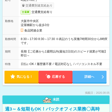
時給1700円
給与
交通費別途支給あり
交通費支給有り
交通費
大阪市中央区
勤務地
淀屋橋駅から徒歩3分
食品関連企業
8:30～17:00 8:30～17:30 ※表記のうち実働7時間30分から8時間
勤務時間
です。
長期【ご応募から1週間以内(最短2日目)のスピード就業が可能】
期間
即日～
日払いOK
/
履歴書不要
/
電話対応なし
/
パソコンスキル不要
特徴
気になる！
応募する
詳細へ
掲載日：2026.08.05
未読
週3～＆短期もOK！バックオフィス業務〇高時