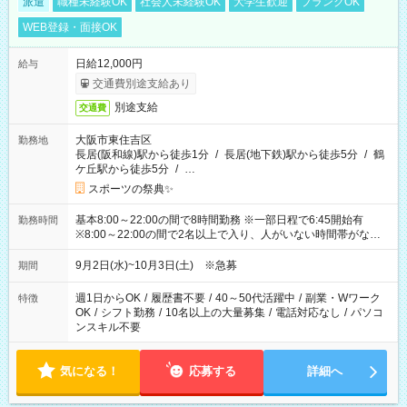
派遣
職種未経験OK
社会人未経験OK
大学生歓迎
ブランクOK
WEB登録・面接OK
日給12,000円
給与
交通費別途支給あり
別途支給
交通費
大阪市東住吉区
勤務地
長居(阪和線)駅から徒歩1分
/
長居(地下鉄)駅から徒歩5分
/
鶴
ケ丘駅から徒歩5分
/
…
スポーツの祭典✨
基本8:00～22:00の間で8時間勤務 ※一部日程で6:45開始有
勤務時間
※8:00～22:00の間で2名以上で入り、人がいない時間帯がない
ように相方と時間を分け合うイメージです
9月2日(水)~10月3日(土) ※急募
期間
週1日からOK
/
履歴書不要
/
40～50代活躍中
/
副業・Wワーク
特徴
OK
/
シフト勤務
/
10名以上の大量募集
/
電話対応なし
/
パソコ
ンスキル不要
気になる！
応募する
詳細へ