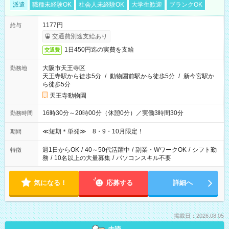
派遣
職種未経験OK
社会人未経験OK
大学生歓迎
ブランクOK
1177円
給与
交通費別途支給あり
1日450円迄の実費を支給
交通費
大阪市天王寺区
勤務地
天王寺駅から徒歩5分
/
動物園前駅から徒歩5分
/
新今宮駅か
ら徒歩5分
天王寺動物園
16時30分～20時00分（休憩0分）／実働3時間30分
勤務時間
≪短期＊単発≫ 8・9・10月限定！
期間
週1日からOK
/
40～50代活躍中
/
副業・WワークOK
/
シフト勤
特徴
務
/
10名以上の大量募集
/
パソコンスキル不要
気になる！
応募する
詳細へ
掲載日：2026.08.05