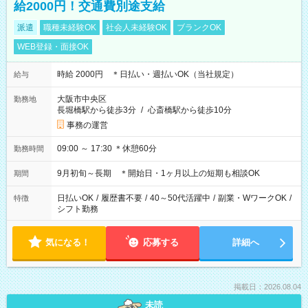
給2000円！交通費別途支給
派遣
職種未経験OK
社会人未経験OK
ブランクOK
WEB登録・面接OK
時給 2000円 ＊日払い・週払いOK（当社規定）
給与
大阪市中央区
勤務地
長堀橋駅から徒歩3分
/
心斎橋駅から徒歩10分
事務の運営
09:00 ～ 17:30 ＊休憩60分
勤務時間
9月初旬～長期 ＊開始日・1ヶ月以上の短期も相談OK
期間
日払いOK
/
履歴書不要
/
40～50代活躍中
/
副業・WワークOK
/
特徴
シフト勤務
気になる！
応募する
詳細へ
掲載日：2026.08.04
未読