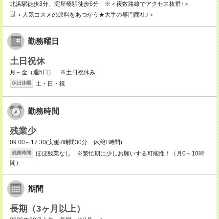
北浜駅徒歩3分、淀屋橋駅徒歩6分 ※＜複数路線でアクセス抜群↑＞
＜人気コスメの原料をあつかう★大手の専門商社♪＞
勤務曜日
土日祝休
月～金（週5日） ※土日祝休み
土・日・祝
休日休暇
勤務時間
残業少
09:00～17:30(実働7時間30分 休憩1時間)
ほぼ残業なし ※繁忙期に少しお願いする可能性！（月0～10時
残業時間
間）
期間
長期（3ヶ月以上）