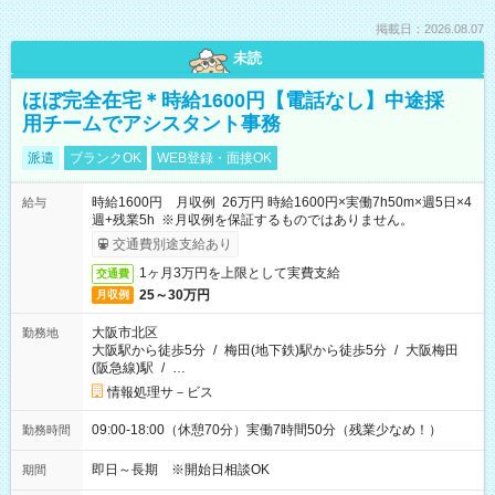
掲載日：2026.08.07
未読
ほぼ完全在宅＊時給1600円【電話なし】中途採
用チームでアシスタント事務
派遣
ブランクOK
WEB登録・面接OK
時給1600円 月収例 26万円 時給1600円×実働7h50m×週5日×4
給与
週+残業5h ※月収例を保証するものではありません。
交通費別途支給あり
1ヶ月3万円を上限として実費支給
交通費
25～30万円
月収例
大阪市北区
勤務地
大阪駅から徒歩5分
/
梅田(地下鉄)駅から徒歩5分
/
大阪梅田
(阪急線)駅
/
…
情報処理サ－ビス
09:00-18:00（休憩70分）実働7時間50分（残業少なめ！）
勤務時間
即日～長期 ※開始日相談OK
期間