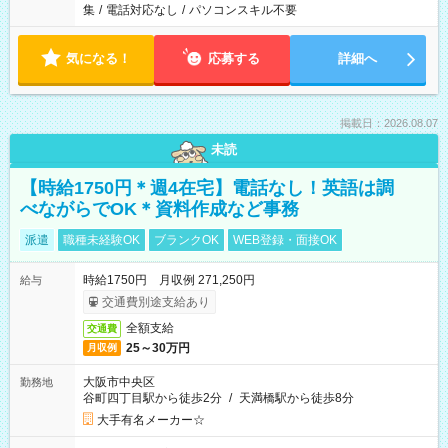
集
/
電話対応なし
/
パソコンスキル不要
気になる！
応募する
詳細へ
掲載日：2026.08.07
未読
【時給1750円＊週4在宅】電話なし！英語は調
べながらでOK＊資料作成など事務
派遣
職種未経験OK
ブランクOK
WEB登録・面接OK
時給1750円 月収例 271,250円
給与
交通費別途支給あり
全額支給
交通費
25～30万円
月収例
大阪市中央区
勤務地
谷町四丁目駅から徒歩2分
/
天満橋駅から徒歩8分
大手有名メーカー☆