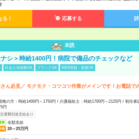
要
なる！
応募する
詳
未読
ナシ＞時給1400円！病院で備品のチェックなど
K
社会人未経験OK
ブランクOK
WEB登録・面接OK
さん必見／ モクモク・コツコツ作業がメインです！お電話で
資格の方：時給1400円～1750円 / 介護福祉士：時給1700円～2125円 / 初任
75円
交通費別途支給あり
全額支給
通費
20～25万円
収例