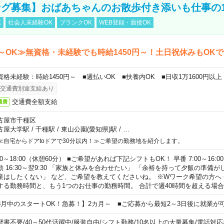
グ募集】おばあちゃんのお散歩付き添いも仕事の
K
社会人未経験OK
ブランクOK
WEB登録・面接OK
～OK≫無資格・未経験でも時給1450円～！土日祝休みもOK
資格未経験：時給1450円～ ■週払いOK ■扶養内OK ■日収1万1600円以上
交通費別途支給あり
交通費全額支給
通費
古屋市千種区
古屋大学駅
/
千種駅
/
東山公園(愛知県)駅
/
…
≪自宅からドアtoドアで30分以内！≫ご希望の勤務地を紹介します。
00～18:00（休憩60分） ■ご希望があれば下記シフトもOK！ 早番 7:00～16:00 遅
勤 16:30～翌9:30 「家族と休みを合わせたい」 「余裕を持って夕飯の準備
業はしたくない」 など、ご希望を教えてくださいね。 ※Wワーク希望の方へ
する勤務時間と、もう1つのお仕事の勤務時間。 合計で週40時間を超える場
8月中のスタートOK！急募！】2カ月～ ■ご応募から最短2～3日後に就業が
歴書不要
/
40～50代活躍中
/
服装自由
/
シフト勤務
/
10名以上の大量募集
/
電話対応