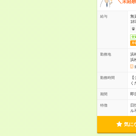
＼未経験
無
給与
18
交
月
浜
勤務地
浜
【シ
勤務時間
く
即
期間
日
特徴
ル
気に