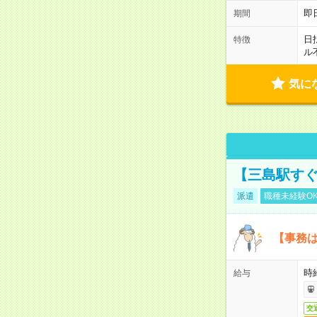
即
期間
日
特徴
ル
気に
【三島駅すぐ
派遣
職種未経験O
【事務
時
給与
交