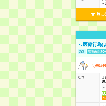
不
気に
＜医療行為は
派遣
職種未経験O
＼未経験
無
給与
18
交
月