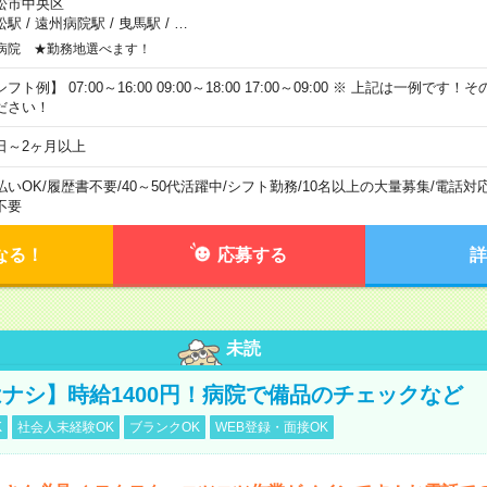
松市中央区
松駅
/
遠州病院駅
/
曳馬駅
/
…
病院 ★勤務地選べます！
フト例】 07:00～16:00 09:00～18:00 17:00～09:00 ※ 上記は一例で
ださい！
日～2ヶ月以上
払いOK
/
履歴書不要
/
40～50代活躍中
/
シフト勤務
/
10名以上の大量募集
/
電話対
不要
なる！
応募する
詳
未読
ナシ】時給1400円！病院で備品のチェックなど
K
社会人未経験OK
ブランクOK
WEB登録・面接OK