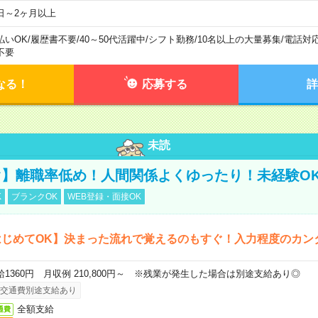
日～2ヶ月以上
払いOK
/
履歴書不要
/
40～50代活躍中
/
シフト勤務
/
10名以上の大量募集
/
電話対
不要
なる！
応募する
詳
未読
】離職率低め！人間関係よくゆったり！未経験O
K
ブランクOK
WEB登録・面接OK
はじめてOK】決まった流れで覚えるのもすぐ！入力程度のカン
給1360円 月収例 210,800円～ ※残業が発生した場合は別途支給あり◎
交通費別途支給あり
全額支給
通費