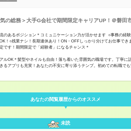
気の総務＞大手G会社で期間限定キャリアUP！＠磐田
流のあるポジション＊コミュニケーション力が活かせます ○事務の経
OK！○残業ナシ！長期連休あり！ON・OFFしっかり分けてお仕事できま
定です！期間限定で「経験者」になるチャンス＊
アルOK＊髪型やネイルも自由！落ち着いた雰囲気の職場です。丁寧に
きるアプリも充実！あなたの不安に寄り添うテンプ。初めての転職でも
あなたの閲覧履歴からのオススメ
未読