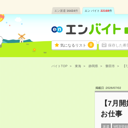
エン派遣
16424
件
エン バイト
22168
件
0
気になるリスト
保存した希
バイトTOP
東海
静岡県
磐田市
【7
掲載日 :
2026
/
07
/
02
【7月
お仕事
派遣
WEB登