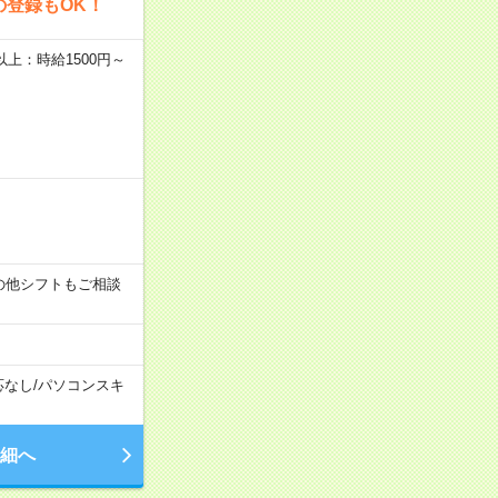
の登録もOK！
者以上：時給1500円～
す！その他シフトもご相談
応なし
/
パソコンスキ
細へ