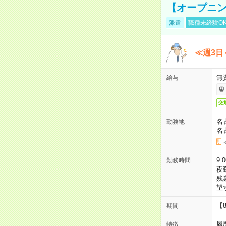
【オープニン
派遣
職種未経験O
≪週3日
無
給与
交
名
勤務地
名
9:
勤務時間
夜
残
望
【
期間
履
特徴