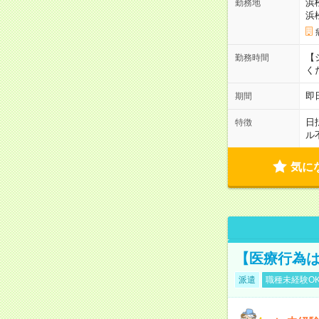
浜
勤務地
浜
【シ
勤務時間
く
即
期間
日
特徴
ル
気に
【医療行為は
派遣
職種未経験O