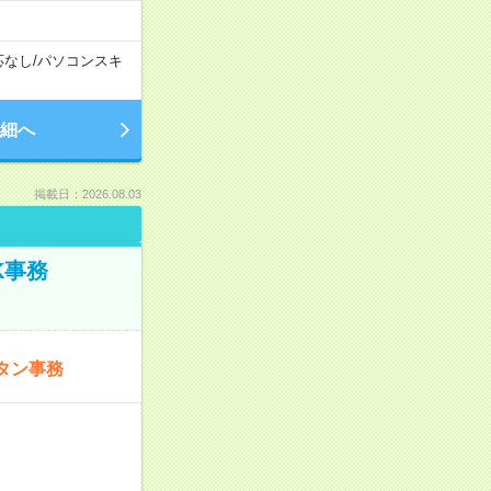
応なし
/
パソコンスキ
細へ
掲載日：2026.08.03
K事務
タン事務