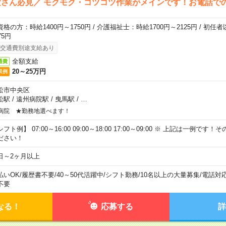
さん必見／ モクモク・コツコツ作業がメインです！お電話で
資格の方：時給1400円～1750円 / 介護福祉士：時給1700円～2125円 / 初任
75円
交通費別途支給あり
全額支給
通費
20～25万円
収例
松市中央区
松駅
/
遠州病院駅
/
曳馬駅
/
…
病院 ★勤務地選べます！
フト例】 07:00～16:00 09:00～18:00 17:00～09:00 ※ 上記は一例で
ださい！
日～2ヶ月以上
払いOK
/
履歴書不要
/
40～50代活躍中
/
シフト勤務
/
10名以上の大量募集
/
電話対
不要
なる！
応募する
詳