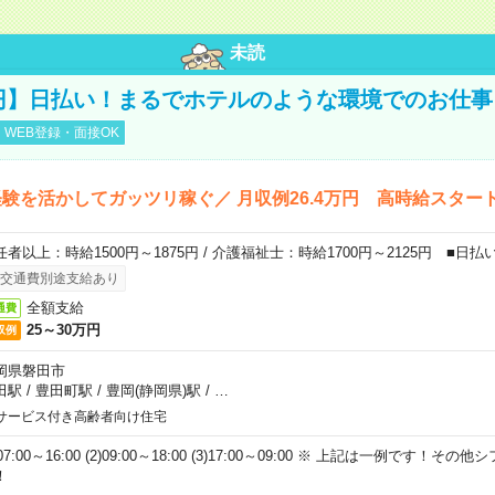
未読
0円】日払い！まるでホテルのような環境でのお仕事
WEB登録・面接OK
験を活かしてガッツリ稼ぐ／ 月収例26.4万円 高時給スター
任者以上：時給1500円～1875円 / 介護福祉士：時給1700円～2125円 ■日払
交通費別途支給あり
全額支給
通費
25～30万円
収例
岡県磐田市
田駅
/
豊田町駅
/
豊岡(静岡県)駅
/
…
サービス付き高齢者向け住宅
)07:00～16:00 (2)09:00～18:00 (3)17:00～09:00 ※ 上記は一例です！
！