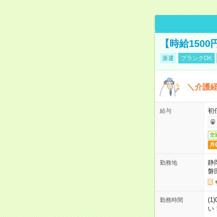
【時給150
派遣
ブランクOK
＼介護経
初
給与
交
月
静
勤務地
磐
(1
勤務時間
い