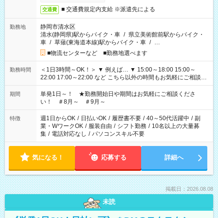
■ 交通費規定内支給 ※派遣先による
交通費
静岡市清水区
勤務地
清水(静岡県)駅からバイク・車
/
県立美術館前駅からバイク・
車
/
草薙(東海道本線)駅からバイク・車
/
…
■物流センターなど ■勤務地選べます
＜1日3時間～OK！＞ ▼ 例えば… ▼ 15:00～18:00 15:00～
勤務時間
22:00 17:00～22:00 など こちら以外の時間もお気軽にご相談く
ださい！
単発1日～！ ★勤務開始日や期間はお気軽にご相談くださ
期間
い！ ＃8月～ ＃9月～
週1日からOK
/
日払いOK
/
履歴書不要
/
40～50代活躍中
/
副
特徴
業・WワークOK
/
服装自由
/
シフト勤務
/
10名以上の大量募
集
/
電話対応なし
/
パソコンスキル不要
気になる！
応募する
詳細へ
掲載日：2026.08.08
未読