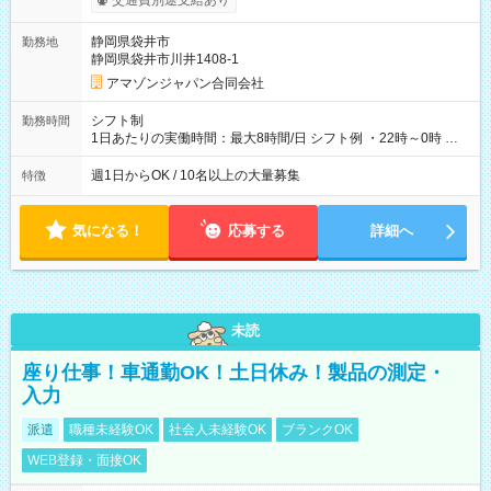
交通費別途支給あり
制度あり ※前払い額の上限あり、手数料無料（Amazon負担）
そのほか所定の条件が適用されます 【試用期間】試用期間なし
静岡県袋井市
勤務地
静岡県袋井市川井1408-1
アマゾンジャパン合同会社
シフト制
勤務時間
1日あたりの実働時間：最大8時間/日 シフト例 ・22時～0時 入
社後、就業可能シフトをご確認の上、申請してください。
週1日からOK / 10名以上の大量募集
特徴
気になる！
応募する
詳細へ
未読
座り仕事！車通勤OK！土日休み！製品の測定・
入力
派遣
職種未経験OK
社会人未経験OK
ブランクOK
WEB登録・面接OK