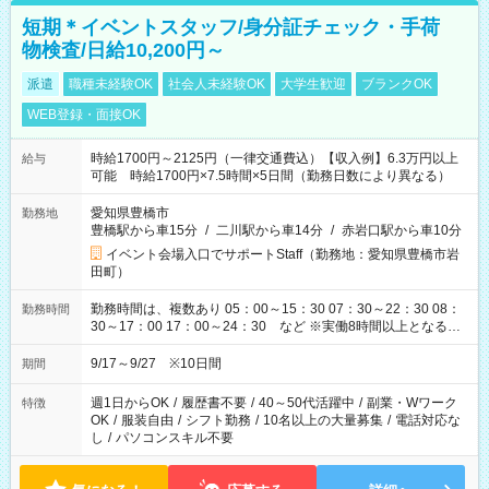
短期＊イベントスタッフ/身分証チェック・手荷
物検査/日給10,200円～
派遣
職種未経験OK
社会人未経験OK
大学生歓迎
ブランクOK
WEB登録・面接OK
時給1700円～2125円（一律交通費込）【収入例】6.3万円以上
給与
可能 時給1700円×7.5時間×5日間（勤務日数により異なる）
愛知県豊橋市
勤務地
豊橋駅から車15分
/
二川駅から車14分
/
赤岩口駅から車10分
イベント会場入口でサポートStaff（勤務地：愛知県豊橋市岩
田町）
勤務時間は、複数あり 05：00～15：30 07：30～22：30 08：
勤務時間
30～17：00 17：00～24：30 など ※実働8時間以上となる勤
務もあります。 【休憩】60分+他休憩あり 交替で取得します。
安全面に配慮しこまめな休憩があります。
9/17～9/27 ※10日間
期間
週1日からOK
/
履歴書不要
/
40～50代活躍中
/
副業・Wワーク
特徴
OK
/
服装自由
/
シフト勤務
/
10名以上の大量募集
/
電話対応な
し
/
パソコンスキル不要