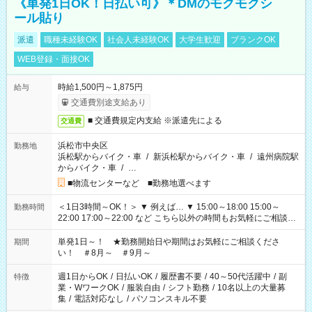
《単発1日OK！日払い可》＊DMのモクモクシ
ール貼り
派遣
職種未経験OK
社会人未経験OK
大学生歓迎
ブランクOK
WEB登録・面接OK
時給1,500円～1,875円
給与
交通費別途支給あり
■ 交通費規定内支給 ※派遣先による
交通費
浜松市中央区
勤務地
浜松駅からバイク・車
/
新浜松駅からバイク・車
/
遠州病院駅
からバイク・車
/
…
■物流センターなど ■勤務地選べます
＜1日3時間～OK！＞ ▼ 例えば… ▼ 15:00～18:00 15:00～
勤務時間
22:00 17:00～22:00 など こちら以外の時間もお気軽にご相談く
ださい！
単発1日～！ ★勤務開始日や期間はお気軽にご相談くださ
期間
い！ ＃8月～ ＃9月～
週1日からOK
/
日払いOK
/
履歴書不要
/
40～50代活躍中
/
副
特徴
業・WワークOK
/
服装自由
/
シフト勤務
/
10名以上の大量募
集
/
電話対応なし
/
パソコンスキル不要