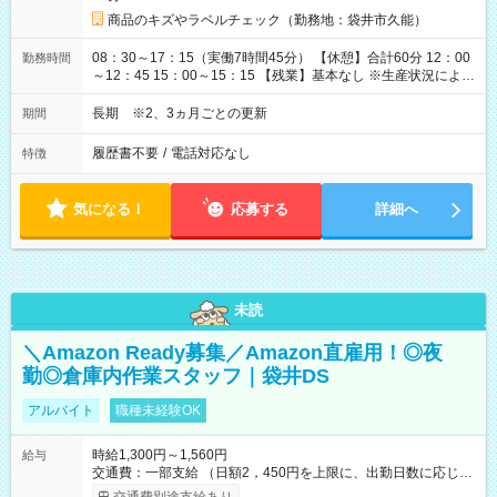
商品のキズやラベルチェック（勤務地：袋井市久能）
08：30～17：15（実働7時間45分） 【休憩】合計60分 12：00
勤務時間
～12：45 15：00～15：15 【残業】基本なし ※生産状況によ
り、1日1時間程度発生する可能性あり
長期 ※2、3ヵ月ごとの更新
期間
履歴書不要
/
電話対応なし
特徴
気になる！
応募する
詳細へ
未読
＼Amazon Ready募集／Amazon直雇用！◎夜
勤◎倉庫内作業スタッフ｜袋井DS
アルバイト
職種未経験OK
時給1,300円～1,560円
給与
交通費：一部支給 （日額2，450円を上限に、出勤日数に応じて
実費支給） ※22:00～翌5:00までは時給25%UP！ ■給与前払い