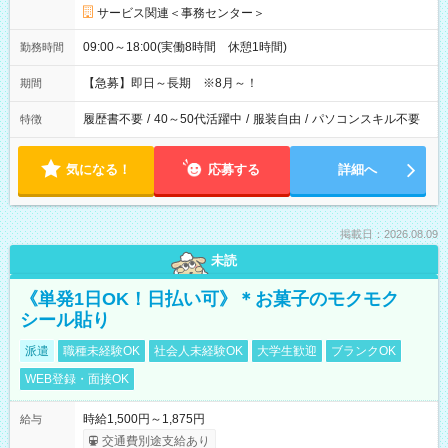
サービス関連＜事務センター＞
09:00～18:00(実働8時間 休憩1時間)
勤務時間
【急募】即日～長期 ※8月～！
期間
履歴書不要
/
40～50代活躍中
/
服装自由
/
パソコンスキル不要
特徴
気になる！
応募する
詳細へ
掲載日：2026.08.09
未読
《単発1日OK！日払い可》＊お菓子のモクモク
シール貼り
派遣
職種未経験OK
社会人未経験OK
大学生歓迎
ブランクOK
WEB登録・面接OK
時給1,500円～1,875円
給与
交通費別途支給あり