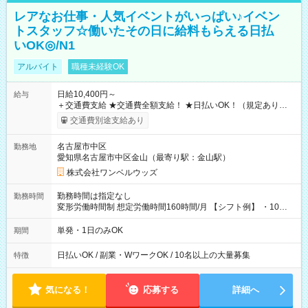
レアなお仕事・人気イベントがいっぱい♪イベン
トスタッフ☆働いたその日に給料もらえる日払
いOK◎/N1
アルバイト
職種未経験OK
日給10,400円～
給与
＋交通費支給 ★交通費全額支給！ ★日払いOK！（規定あり） ┗
働いたその日に現金GET♪ お仕事後はコンビニATMから 日払
交通費別途支給あり
い分を引き落とせます！ 【試用期間】試用期間なし
名古屋市中区
勤務地
愛知県名古屋市中区金山（最寄り駅：金山駅）
株式会社ワンベルウッズ
勤務時間は指定なし
勤務時間
変形労働時間制 想定労働時間160時間/月 【シフト例】 ・10：
00～20：00
単発・1日のみOK
期間
日払いOK / 副業・WワークOK / 10名以上の大量募集
特徴
気になる！
応募する
詳細へ