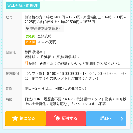
WEB登録・面接OK
無資格の方：時給1400円～1750円 / 介護福祉士：時給1700円～
給与
2125円 / 初任者以上：時給1500円～1875円
交通費別途支給あり
全額支給
交通費
20～25万円
月収例
静岡県沼津市
勤務地
沼津駅
/
片浜駅
/
原(静岡県)駅
/
…
病院 ★自宅近くの施設がいいなど勤務地ご相談ください
【シフト例】 07:00～16:00 09:00～18:00 17:00～09:00 ※ 上記
勤務時間
は一例です！その他シフトもご相談ください！
即日～2ヶ月以上 ■開始日の相談OK！
期間
日払いOK
/
履歴書不要
/
40～50代活躍中
/
シフト勤務
/
10名以
特徴
上の大量募集
/
電話対応なし
/
パソコンスキル不要
気になる！
応募する
詳細へ