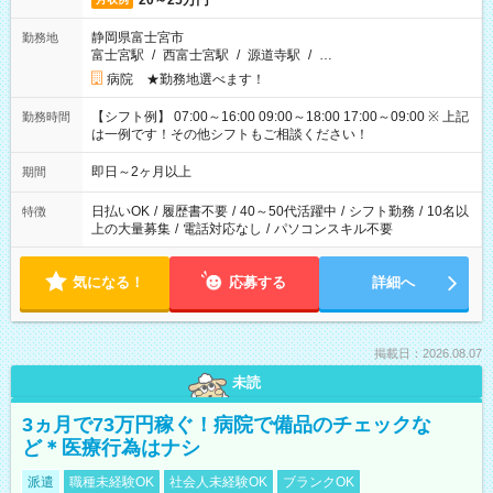
20～25万円
静岡県富士宮市
勤務地
富士宮駅
/
西富士宮駅
/
源道寺駅
/
…
病院 ★勤務地選べます！
【シフト例】 07:00～16:00 09:00～18:00 17:00～09:00 ※ 上記
勤務時間
は一例です！その他シフトもご相談ください！
即日～2ヶ月以上
期間
日払いOK
/
履歴書不要
/
40～50代活躍中
/
シフト勤務
/
10名以
特徴
上の大量募集
/
電話対応なし
/
パソコンスキル不要
気になる！
応募する
詳細へ
掲載日：2026.08.07
未読
3ヵ月で73万円稼ぐ！病院で備品のチェックな
ど＊医療行為はナシ
派遣
職種未経験OK
社会人未経験OK
ブランクOK