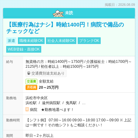
掲載日：2026.08.09
未読
【医療行為はナシ】時給1400円！病院で備品の
チェックなど
派遣
職種未経験OK
社会人未経験OK
ブランクOK
WEB登録・面接OK
無資格の方：時給1400円～1750円 / 介護福祉士：時給1700円～
給与
2125円 / 初任者以上：時給1500円～1875円
交通費別途支給あり
全額支給
交通費
20～25万円
月収例
浜松市中央区
勤務地
浜松駅
/
遠州病院駅
/
曳馬駅
/
…
病院 ★勤務地選べます！
【シフト例】 07:00～16:00 09:00～18:00 17:00～09:00 ※ 上記
勤務時間
は一例です！その他シフトもご相談ください！
即日～2ヶ月以上
期間