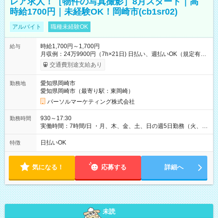
レア求人！［物件の写真撮影］8月スタート｜高
時給1700円｜未経験OK！岡崎市(cb1sr02)
アルバイト
職種未経験OK
時給1,700円～1,700円
給与
月収例：24万9900円（7h×21日) 日払い、週払いOK（規定有
り） 【試用期間】試用期間なし
交通費別途支給あり
愛知県岡崎市
勤務地
愛知県岡崎市（最寄り駅：東岡崎）
パーソルマーケティング株式会社
930～17:30
勤務時間
実働時間：7時間/日 ・月、木、金、土、日の週5日勤務（火、水
は固定休です／夏季、年末年始等、長期休暇有り！） ・ワンシ
フト！ 残業ほぼナシ（0～5h/月）
日払いOK
特徴
気になる！
応募する
詳細へ
未読