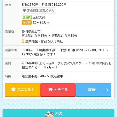
時給1370円 月収例 219,200円
給与
交通費別途支給あり
全額支給
交通費
20～25万円
月収例
静岡県富士市
勤務地
富士駅から車13分
/
吉原駅から車15分
産業機械・部品を扱う商社
09:00～18:00(実働8時間 休憩1時間) ※9:00～17:00、9:00～
勤務時間
17:30の時短もOKです！
2026年09月上旬～長期 少し先の9月スタート！8月中の開始も
期間
相談できます ※9月～！
履歴書不要
/
40～50代活躍中
特徴
気になる！
応募する
詳細へ
未読