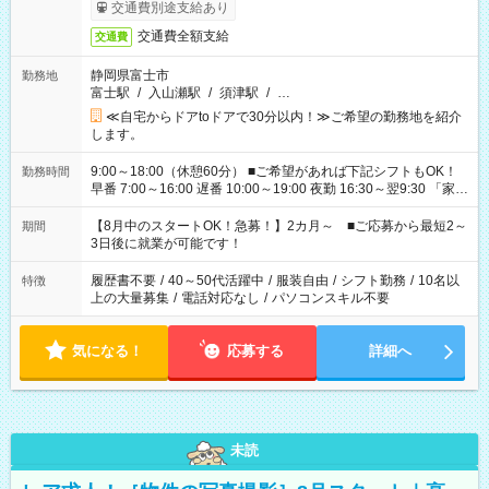
交通費別途支給あり
交通費全額支給
交通費
静岡県富士市
勤務地
富士駅
/
入山瀬駅
/
須津駅
/
…
≪自宅からドアtoドアで30分以内！≫ご希望の勤務地を紹介
します。
9:00～18:00（休憩60分） ■ご希望があれば下記シフトもOK！
勤務時間
早番 7:00～16:00 遅番 10:00～19:00 夜勤 16:30～翌9:30 「家族
と休みを合わせたい」 「余裕を持って夕飯の準備がしたい」
「できれば残業はしたくない」 など、ご希望を教えてください
【8月中のスタートOK！急募！】2カ月～ ■ご応募から最短2～
期間
ね。 ※Wワーク希望の方へ 今ご覧のお仕事で希望する勤務時間
3日後に就業が可能です！
と、もう1つのお仕事の勤務時間。 合計で週40時間を超える場
合は応募できません。
履歴書不要
/
40～50代活躍中
/
服装自由
/
シフト勤務
/
10名以
特徴
上の大量募集
/
電話対応なし
/
パソコンスキル不要
気になる！
応募する
詳細へ
未読