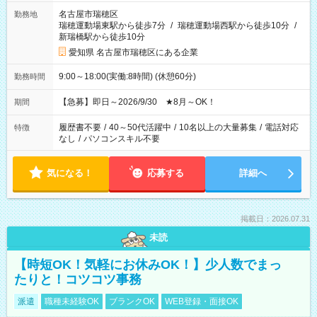
名古屋市瑞穂区
勤務地
瑞穂運動場東駅から徒歩7分
/
瑞穂運動場西駅から徒歩10分
/
新瑞橋駅から徒歩10分
愛知県 名古屋市瑞穂区にある企業
9:00～18:00(実働:8時間) (休憩60分)
勤務時間
【急募】即日～2026/9/30 ★8月～OK！
期間
履歴書不要
/
40～50代活躍中
/
10名以上の大量募集
/
電話対応
特徴
なし
/
パソコンスキル不要
気になる！
応募する
詳細へ
掲載日：2026.07.31
未読
【時短OK！気軽にお休みOK！】少人数でまっ
たりと！コツコツ事務
派遣
職種未経験OK
ブランクOK
WEB登録・面接OK