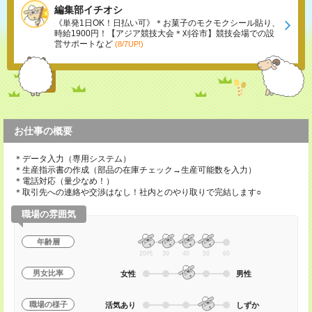
編集部イチオシ
《単発1日OK！日払い可》＊お菓子のモクモクシール貼り、
時給1900円！【アジア競技大会＊刈谷市】競技会場での設
営サポートなど
(8/7UP!)
お仕事の概要
＊データ入力（専用システム）
＊生産指示書の作成（部品の在庫チェック→生産可能数を入力）
＊電話対応（量少なめ！）
＊取引先への連絡や交渉はなし！社内とのやり取りで完結します○
職場の雰囲気
年齢層
20代
30
40
50
60
男女比率
女性
男性
職場の様子
活気あり
しずか