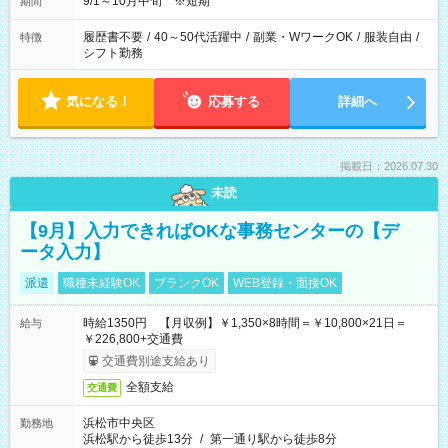
9/1～10月中旬 ※短期
期間
履歴書不要
/
40～50代活躍中
/
副業・WワークOK
/
服装自由
/
特徴
シフト勤務
気になる！
応募する
詳細へ
掲載日：2026.07.30
未読
【9月】入力できればOKな事務センターの【デ
ータ入力】
派遣
職種未経験OK
ブランクOK
WEB登録・面接OK
時給1350円 【月収例】￥1,350×8時間＝￥10,800×21日＝
給与
￥226,800+交通費
交通費別途支給あり
全額支給
交通費
浜松市中央区
勤務地
浜松駅から徒歩13分
/
第一通り駅から徒歩8分