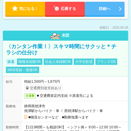
気になる！
応募する
詳細へ
掲載日：2026.08.08
未読
〈カンタン作業！〉スキマ時間にサクッと＊チ
ラシの仕分け
派遣
職種未経験OK
社会人未経験OK
大学生歓迎
ブランクOK
WEB登録・面接OK
時給1,500円～1,875円
給与
交通費別途支給あり
■ 交通費規定内支給 ※派遣先による
交通費
静岡県焼津市
勤務地
焼津駅からバイク・車
/
西焼津駅からバイク・車
■物流センターなど ■勤務地選べます
【1日3時間～も相談OK!】 ＜シフト例＞ 9:00～12:00 10:00～
勤務時間