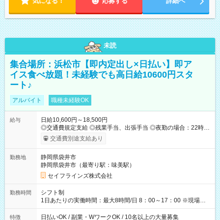
気になる！
応募する
詳細へ
未読
集合場所：浜松市【即内定出し×日払い】即ア
イス食べ放題！未経験でも高日給10600円スタ
ート♪
アルバイト
職種未経験OK
日給10,600円～18,500円
給与
◎交通費規定支給 ◎残業手当、出張手当 ◎夜勤の場合：22時～
翌5時は割増給与 ◎日払い・週払い可(希望者／条件有) ◎社食あ
交通費別途支給あり
り ＜月収例＞ 入社3か月：月収28万 入社1年：月収39万 ◎自分
のぺースで勤務可能 週2～OK！あなたの働き方と相談します♪
静岡県袋井市
勤務地
ダブルワークも可能です☺ ◎髪色、ピアス、タトゥーOK おしゃ
静岡県袋井市（最寄り駅：味美駅）
れも自由に楽しめます！ 【試用期間】試用期間あり 試用期間の
長さ：3ヶ月 雇用形態、給与は本採用時と同じです。
セイフラインズ株式会社
シフト制
勤務時間
1日あたりの実働時間：最大8時間/日 8：00～17：00 ※現場によ
っては多少時間は前後します ▶残業ほとんどなし！ ▶時間より
早く終わることの方が多いと思います。現場によっては午前中
日払いOK / 副業・WワークOK / 10名以上の大量募集
特徴