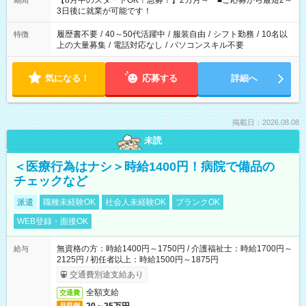
【8月中のスタートOK！急募！】2カ月～ ■ご応募から最短2～
期間
ね。 ※Wワーク希望の方へ 今ご覧のお仕事で希望する勤務時間
3日後に就業が可能です！
と、もう1つのお仕事の勤務時間。 合計で週40時間を超える場
合は応募できません。
履歴書不要
/
40～50代活躍中
/
服装自由
/
シフト勤務
/
10名以
特徴
上の大量募集
/
電話対応なし
/
パソコンスキル不要
気になる！
応募する
詳細へ
掲載日：2026.08.08
未読
＜医療行為はナシ＞時給1400円！病院で備品の
チェックなど
派遣
職種未経験OK
社会人未経験OK
ブランクOK
WEB登録・面接OK
無資格の方：時給1400円～1750円 / 介護福祉士：時給1700円～
給与
2125円 / 初任者以上：時給1500円～1875円
交通費別途支給あり
全額支給
交通費
月収例