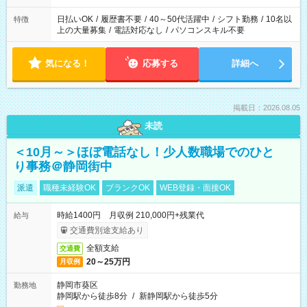
日払いOK
/
履歴書不要
/
40～50代活躍中
/
シフト勤務
/
10名以
特徴
上の大量募集
/
電話対応なし
/
パソコンスキル不要
気になる！
応募する
詳細へ
掲載日：2026.08.05
未読
＜10月～＞ほぼ電話なし！少人数職場でのひと
り事務＠静岡街中
派遣
職種未経験OK
ブランクOK
WEB登録・面接OK
時給1400円 月収例 210,000円+残業代
給与
交通費別途支給あり
全額支給
交通費
20～25万円
月収例
静岡市葵区
勤務地
静岡駅から徒歩8分
/
新静岡駅から徒歩5分