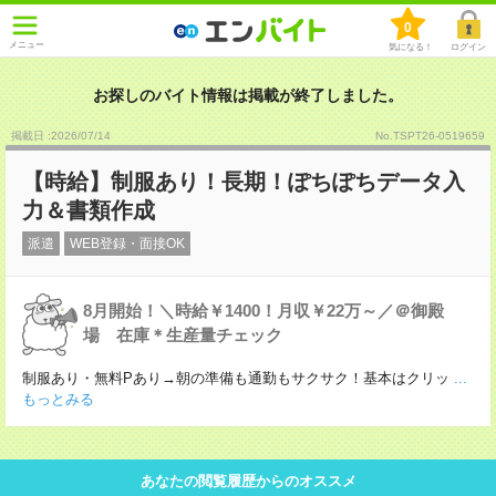
0
メニュー
気になる！
ログイン
お探しのバイト情報は掲載が終了しました。
掲載日 :2026
/
07
/
14
No.TSPT26-0519659
【時給】制服あり！長期！ぽちぽちデータ入
力＆書類作成
派遣
WEB登録・面接OK
8月開始！＼時給￥1400！月収￥22万～／＠御殿
場 在庫＊生産量チェック
制服あり・無料Pあり→朝の準備も通勤もサクサク！基本はクリッ
...
もっとみる
あなたの閲覧履歴からのオススメ