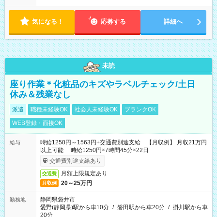
で終わってしまう場合も。その場合も日給は同額支給！ ▶ご希
望の方は夜勤（21:00～6:00）のお仕事も可能。
気になる！
応募する
詳細へ
未読
座り作業＊化粧品のキズやラベルチェック/土日
休み＆残業なし
派遣
職種未経験OK
社会人未経験OK
ブランクOK
WEB登録・面接OK
時給1250円～1563円+交通費別途支給 【月収例】 月収21万円
給与
以上可能 時給1250円×7時間45分×22日
交通費別途支給あり
月額上限規定あり
交通費
20～25万円
月収例
静岡県袋井市
勤務地
愛野(静岡県)駅から車10分
/
磐田駅から車20分
/
掛川駅から車
20分