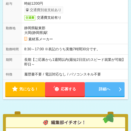
時給1200円
給与
交通費別途支給あり
交通費支給有り
交通費
静岡県駿東郡
勤務地
大岡(静岡県)駅
素材系メーカー
8:30～17:00 ※表記のうち実働7時間30分です。
勤務時間
長期【ご応募から1週間以内(最短2日目)のスピード就業が可能】
期間
即日～
履歴書不要
/
電話対応なし
/
パソコンスキル不要
特徴
気になる！
応募する
詳細へ