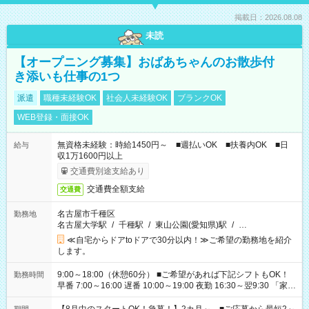
掲載日：2026.08.08
未読
【オープニング募集】おばあちゃんのお散歩付
き添いも仕事の1つ
派遣
職種未経験OK
社会人未経験OK
ブランクOK
WEB登録・面接OK
無資格未経験：時給1450円～ ■週払いOK ■扶養内OK ■日
給与
収1万1600円以上
交通費別途支給あり
交通費全額支給
交通費
名古屋市千種区
勤務地
名古屋大学駅
/
千種駅
/
東山公園(愛知県)駅
/
…
≪自宅からドアtoドアで30分以内！≫ご希望の勤務地を紹介
します。
9:00～18:00（休憩60分） ■ご希望があれば下記シフトもOK！
勤務時間
早番 7:00～16:00 遅番 10:00～19:00 夜勤 16:30～翌9:30 「家族
と休みを合わせたい」 「余裕を持って夕飯の準備がしたい」
「できれば残業はしたくない」 など、ご希望を教えてください