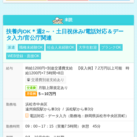
未読
扶養内OK＊週2～・土日祝休み/電話対応＆デー
タ入力/官公庁関連
派遣
職種未経験OK
社会人未経験OK
大学生歓迎
ブランクOK
WEB登録・面接OK
時給1200円+別途交通費支給 【収入例】7.2万円以上可能 時
給与
給1200円×7.5時間×8日
交通費別途支給あり
月額上限規定あり
交通費
5～10万円
月収例
浜松市中央区
勤務地
遠州病院駅から車3分
/
浜松駅から車3分
電話対応・データ入力（勤務地：静岡県浜松市中央区田町）
09：00～17：15（実働7.5時間） 休憩 45分
勤務時間