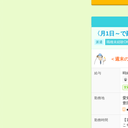
〈月1日～で
派遣
職種未経験O
＜週末
時給
給与
交
愛
勤務地
豊
【1
勤務時間
こ