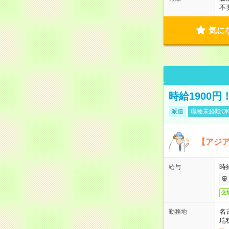
不
気に
時給1900
派遣
職種未経験O
【アジ
時給
給与
交
名
勤務地
瑞