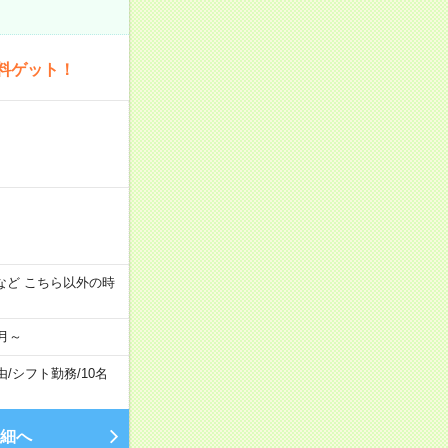
料ゲット！
:00 など こちら以外の時
月～
由
/
シフト勤務
/
10名
細へ