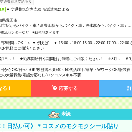
交通費別途支給あり
■ 交通費規定内支給 ※派遣先による
通費
知県豊田市
田市駅からバイク・車
/
新豊田駅からバイク・車
/
浄水駅からバイク・車
/
…
■物流センターなど ■勤務地選べます
日3時間～OK！＞ ▼ 例えば… ▼ 15:00～18:00 15:00～22:00 17:00～22
もお気軽にご相談ください！
発1日～！ ★勤務開始日や期間はお気軽にご相談ください！ ＃8月～ ＃9
1日からOK
/
日払いOK
/
履歴書不要
/
40～50代活躍中
/
副業・WワークOK
/
服装自
上の大量募集
/
電話対応なし
/
パソコンスキル不要
なる！
応募する
詳
未読
K！日払い可》＊コスメのモクモクシール貼り