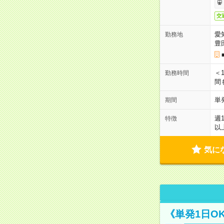
交
愛
勤務地
豊
＜1
勤務時間
間
単
期間
週
特徴
以
気に
《単発1日O