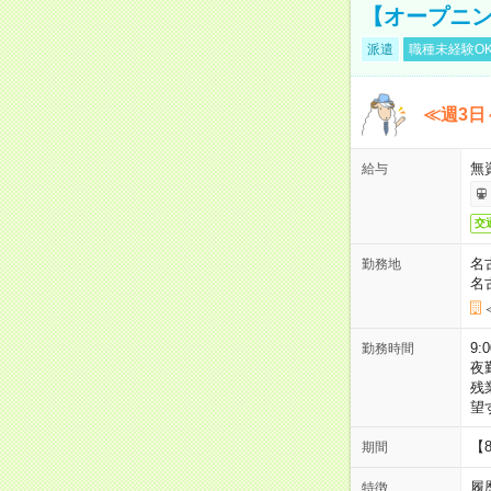
【オープニン
派遣
職種未経験O
≪週3日
無
給与
交
名
勤務地
名
9:
勤務時間
夜
残
望
【
期間
履
特徴