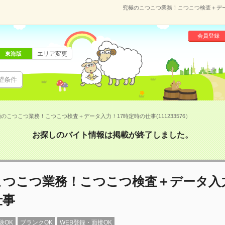
究極のこつこつ業務！こつこつ検査＋データ
会員登録
エリア変更
東海版
望条件
のこつこつ業務！こつこつ検査＋データ入力！17時定時の仕事(111233576）
お探しのバイト情報は掲載が終了しました。
こつこつ業務！こつこつ検査＋データ入力
仕事
験OK
ブランクOK
WEB登録・面接OK