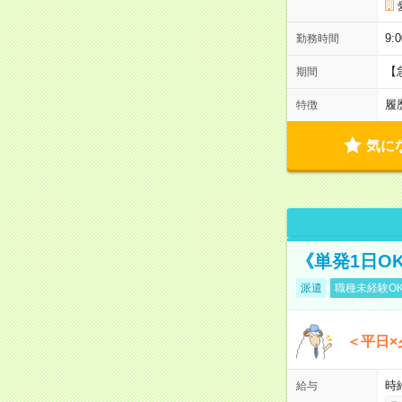
9:
勤務時間
【
期間
履
特徴
気に
《単発1日O
派遣
職種未経験O
＜平日×
時給
給与