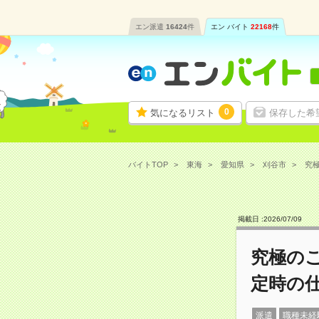
エン派遣
16424
件
エン バイト
22168
件
0
気になるリスト
保存した希
バイトTOP
東海
愛知県
刈谷市
究極
掲載日 :
2026
/
07
/
09
究極の
定時の
派遣
職種未経