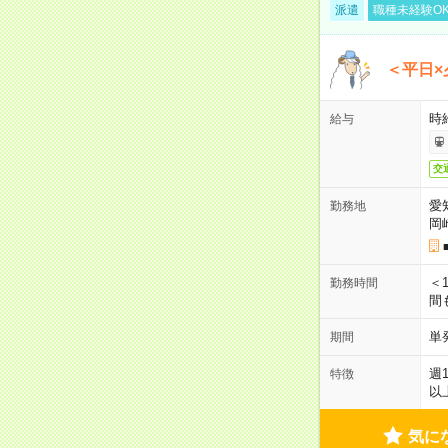
派遣
職種未経験O
＜平日×
時給
給与
交
愛
勤務地
岡
＜1
勤務時間
間
単
期間
週
特徴
以
気に