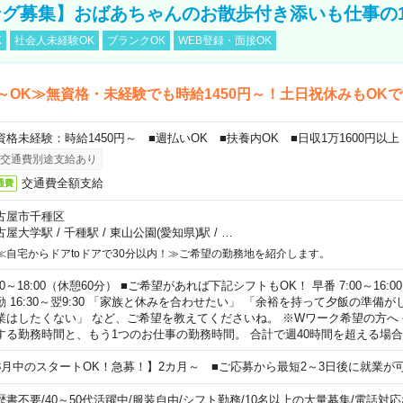
グ募集】おばあちゃんのお散歩付き添いも仕事の
K
社会人未経験OK
ブランクOK
WEB登録・面接OK
～OK≫無資格・未経験でも時給1450円～！土日祝休みもOK
資格未経験：時給1450円～ ■週払いOK ■扶養内OK ■日収1万1600円以上
交通費別途支給あり
交通費全額支給
通費
古屋市千種区
古屋大学駅
/
千種駅
/
東山公園(愛知県)駅
/
…
≪自宅からドアtoドアで30分以内！≫ご希望の勤務地を紹介します。
00～18:00（休憩60分） ■ご希望があれば下記シフトもOK！ 早番 7:00～16:00 遅
勤 16:30～翌9:30 「家族と休みを合わせたい」 「余裕を持って夕飯の準備
業はしたくない」 など、ご希望を教えてくださいね。 ※Wワーク希望の方へ
する勤務時間と、もう1つのお仕事の勤務時間。 合計で週40時間を超える場
8月中のスタートOK！急募！】2カ月～ ■ご応募から最短2～3日後に就業が
歴書不要
/
40～50代活躍中
/
服装自由
/
シフト勤務
/
10名以上の大量募集
/
電話対応