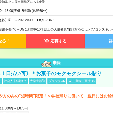
愛知県 名古屋市瑞穂区にある企業
00～18:00(実働:8時間) (休憩60分)
急募】即日～2026/9/30 ★8月～OK！
歴書不要
/
40～50代活躍中
/
10名以上の大量募集
/
電話対応なし
/
パソコンスキル
なる！
応募する
詳
未読
K！日払い可》＊お菓子のモクモクシール貼り
K
社会人未経験OK
大学生歓迎
ブランクOK
WEB登録・面接OK
夕方のみの“短時間”限定！＞学校帰りに働いて…翌日にはお給
1,500円～1,875円