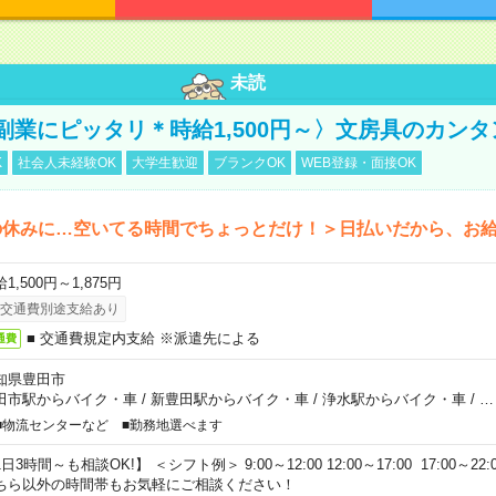
未読
副業にピッタリ＊時給1,500円～〉文房具のカン
K
社会人未経験OK
大学生歓迎
ブランクOK
WEB登録・面接OK
の休みに…空いてる時間でちょっとだけ！＞日払いだから、お
1,500円～1,875円
交通費別途支給あり
■ 交通費規定内支給 ※派遣先による
通費
知県豊田市
田市駅からバイク・車
/
新豊田駅からバイク・車
/
浄水駅からバイク・車
/
…
■物流センターなど ■勤務地選べます
日3時間～も相談OK!】 ＜シフト例＞ 9:00～12:00 12:00～17:00 17:00～22:00
ちら以外の時間帯もお気軽にご相談ください！