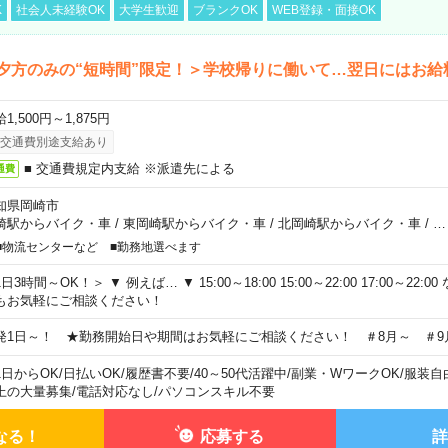
K
社会人未経験OK
大学生歓迎
ブランクOK
WEB登録・面接OK
夕方のみの“短時間”限定！＞学校帰りに働いて…翌日にはお給
1,500円～1,875円
交通費別途支給あり
■ 交通費規定内支給 ※派遣先による
通費
知県岡崎市
崎駅からバイク・車
/
東岡崎駅からバイク・車
/
北岡崎駅からバイク・車
/
…
■物流センターなど ■勤務地選べます
日3時間～OK！＞ ▼ 例えば… ▼ 15:00～18:00 15:00～22:00 17:00～22
もお気軽にご相談ください！
発1日～！ ★勤務開始日や期間はお気軽にご相談ください！ ＃8月～ ＃9
1日からOK
/
日払いOK
/
履歴書不要
/
40～50代活躍中
/
副業・WワークOK
/
服装自
上の大量募集
/
電話対応なし
/
パソコンスキル不要
なる！
応募する
詳