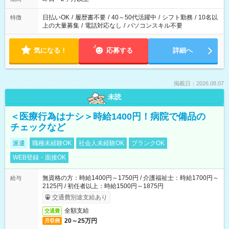
日払いOK
/
履歴書不要
/
40～50代活躍中
/
シフト勤務
/
10名以
特徴
上の大量募集
/
電話対応なし
/
パソコンスキル不要
気になる！
応募する
詳細へ
掲載日：2026.08.07
未読
＜医療行為はナシ＞時給1400円！病院で備品の
チェックなど
派遣
職種未経験OK
社会人未経験OK
ブランクOK
WEB登録・面接OK
無資格の方：時給1400円～1750円 / 介護福祉士：時給1700円～
給与
2125円 / 初任者以上：時給1500円～1875円
交通費別途支給あり
全額支給
交通費
20～25万円
月収例