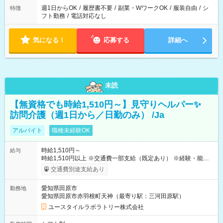
週1日からOK
/
履歴書不要
/
副業・WワークOK
/
服装自由
/
シ
特徴
フト勤務
/
電話対応なし
気になる！
応募する
詳細へ
未読
【無資格でも時給1,510円～】見守りヘルパー✨
訪問介護（週1日から／日勤のみ） /Ja
アルバイト
職種未経験OK
時給1,510円～
給与
時給1,510円以上 ※交通費一部支給（既定あり） ※経験・能力を
考慮して決定します 【収入例】 週1回勤務の場合：1,510円×8時
交通費別途支給あり
間×4回=4万8,320円 週3回勤務の場合：1,510円×8時間×12回
=14万4,960円 週5回勤務の場合：1,510円×8時間×20回=24万
愛知県田原市
勤務地
1,600円 【試用期間】試用期間あり 試用期間の長さ：2ヶ月
愛知県田原市赤羽根町天神（最寄り駅：三河田原駅）
※ 雇用形態と給与に、本採用時と異なる部分があります。 雇用
形態：本採用時と同じです。 給与：時給 1,140円以上
ユースタイルラボラトリー株式会社