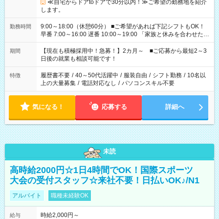
≪自宅からドアtoドアで30分以内！≫ご希望の勤務地を紹介
します。
9:00～18:00（休憩60分） ■ご希望があれば下記シフトもOK！
勤務時間
早番 7:00～16:00 遅番 10:00～19:00 「家族と休みを合わせた
い」 「余裕を持って夕飯の準備がしたい」 「できれば残業はし
たくない」 など、ご希望を教えてくださいね。 ※Wワーク希望
【現在も積極採用中！急募！】2カ月～ ■ご応募から最短2～3
期間
の方へ 今ご覧のお仕事で希望する勤務時間と、もう1つのお仕事
日後の就業も相談可能です！
の勤務時間。 合計で週40時間を超える場合は応募できません。
履歴書不要
/
40～50代活躍中
/
服装自由
/
シフト勤務
/
10名以
特徴
上の大量募集
/
電話対応なし
/
パソコンスキル不要
気になる！
応募する
詳細へ
未読
高時給2000円☆1日4時間でOK！国際スポーツ
大会の受付スタッフ☆来社不要！日払いOK♪/N1
アルバイト
職種未経験OK
時給2,000円～
給与