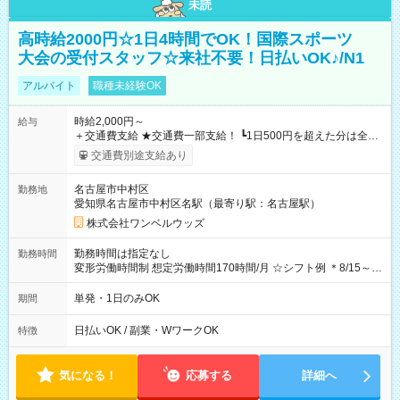
未読
高時給2000円☆1日4時間でOK！国際スポーツ
大会の受付スタッフ☆来社不要！日払いOK♪/N1
アルバイト
職種未経験OK
時給2,000円～
給与
＋交通費支給 ★交通費一部支給！ ┗1日500円を超えた分は全額
支給！ ※往復500円以内の方は自己負担となります ★日払い
交通費別途支給あり
OK！（規定あり） ┗働いたその日に現金GET♪ お仕事後はコン
ビニATMから 日払い分を引き落とせます！ 【試用期間】試用
名古屋市中村区
勤務地
期間なし
愛知県名古屋市中村区名駅（最寄り駅：名古屋駅）
株式会社ワンベルウッズ
勤務時間は指定なし
勤務時間
変形労働時間制 想定労働時間170時間/月 ☆シフト例 ＊8/15～
10/26 全日共通 08：00～12：00 17：00～21：00 ＊8/31
～9/19のみ下記シフトもあります！ 12：00～16：00 ＊9/6～
単発・1日のみOK
期間
10/6、10/11～26のみ下記シフトもあります！ 07：00～11：
00
日払いOK / 副業・WワークOK
特徴
気になる！
応募する
詳細へ