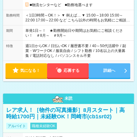
■物流センターなど ■勤務地選べます
＜1日3時間～OK！＞ ▼ 例えば… ▼ 15:00～18:00 15:00～
勤務時間
22:00 17:00～22:00 など こちら以外の時間もお気軽にご相談く
ださい！
単発1日～！ ★勤務開始日や期間はお気軽にご相談くださ
期間
い！ ＃8月～ ＃9月～
週1日からOK
/
日払いOK
/
履歴書不要
/
40～50代活躍中
/
副
特徴
業・WワークOK
/
服装自由
/
シフト勤務
/
10名以上の大量募
集
/
電話対応なし
/
パソコンスキル不要
気になる！
応募する
詳細へ
未読
レア求人！［物件の写真撮影］8月スタート｜高
時給1700円｜未経験OK！岡崎市(cb1sr02)
アルバイト
職種未経験OK