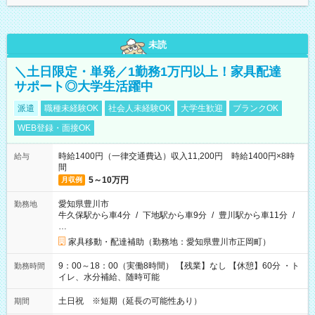
未読
＼土日限定・単発／1勤務1万円以上！家具配達
サポート◎大学生活躍中
派遣
職種未経験OK
社会人未経験OK
大学生歓迎
ブランクOK
WEB登録・面接OK
時給1400円（一律交通費込）収入11,200円 時給1400円×8時
給与
間
5～10万円
月収例
愛知県豊川市
勤務地
牛久保駅から車4分
/
下地駅から車9分
/
豊川駅から車11分
/
…
家具移動・配達補助（勤務地：愛知県豊川市正岡町）
9：00～18：00（実働8時間） 【残業】なし 【休憩】60分 ・ト
勤務時間
イレ、水分補給、随時可能
土日祝 ※短期（延長の可能性あり）
期間