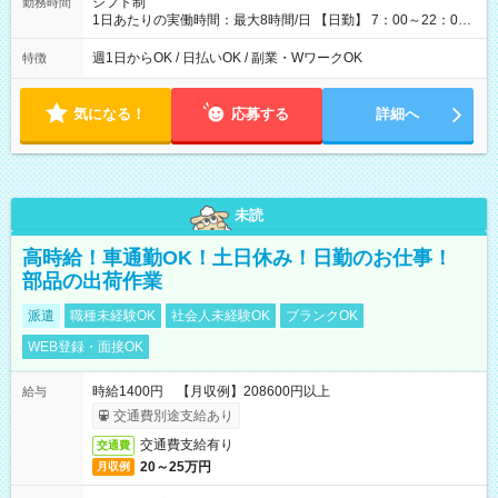
シフト制
勤務時間
1日あたりの実働時間：最大8時間/日 【日勤】 7：00～22：00
の間で8時間勤務（休憩時間は法定通り） ※週1日～OK ／ 夜勤
なし ＊＊ 勤務時間例 ＊＊ ■8時から17時 ■9時から18時 ■10
週1日からOK / 日払いOK / 副業・WワークOK
特徴
時から19時 ■12時から21時 など ※訪問先により変動 ※曜日固
定（毎週同じ曜日勤務）
気になる！
応募する
詳細へ
未読
高時給！車通勤OK！土日休み！日勤のお仕事！
部品の出荷作業
派遣
職種未経験OK
社会人未経験OK
ブランクOK
WEB登録・面接OK
時給1400円 【月収例】208600円以上
給与
交通費別途支給あり
交通費支給有り
交通費
20～25万円
月収例