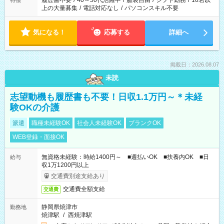
履歴書不要
/
40～50代活躍中
/
服装自由
/
シフト勤務
/
10名以
特徴
上の大量募集
/
電話対応なし
/
パソコンスキル不要
気になる！
応募する
詳細へ
掲載日：2026.08.07
未読
志望動機も履歴書も不要！日収1.1万円～＊未経
験OKの介護
派遣
職種未経験OK
社会人未経験OK
ブランクOK
WEB登録・面接OK
無資格未経験：時給1400円～ ■週払いOK ■扶養内OK ■日
給与
収1万1200円以上
交通費別途支給あり
交通費全額支給
交通費
静岡県焼津市
勤務地
焼津駅
/
西焼津駅