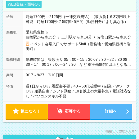
WEB登録・面接OK
時給1700円～2125円（一律交通費込）【収入例】6.3万円以上
給与
可能 時給1700円×7.5時間×5日間（勤務日数により異なる）
愛知県豊橋市
勤務地
豊橋駅から車15分
/
二川駅から車14分
/
赤岩口駅から車10分
イベント会場入口でサポートStaff（勤務地：愛知県豊橋市岩
田町）
勤務時間は、複数あり 05：00～15：30 07：30～22：30 08：
勤務時間
30～17：00 17：00～24：30 など ※実働8時間以上となる勤
務もあります。 【休憩】60分+他休憩あり 交替で取得します。
安全面に配慮しこまめな休憩があります。
9/17～9/27 ※10日間
期間
週1日からOK
/
履歴書不要
/
40～50代活躍中
/
副業・Wワーク
特徴
OK
/
服装自由
/
シフト勤務
/
10名以上の大量募集
/
電話対応な
し
/
パソコンスキル不要
気になる！
応募する
詳細へ
掲載日：2026.08.07