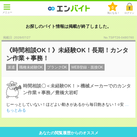
0
メニュー
気になる！
ログイン
お探しのバイト情報は掲載が終了しました。
掲載日 :2026
/
07
/
27
No.TSPT26-0480760
《時間相談OK！》未経験OK！長期！カンタ
ン作業＋事務！
派遣
職種未経験OK
ブランクOK
WEB登録・面接OK
時間相談〇＜未経験OK！＞機械メーカーでのカンタ
ン作業＋事務／豊橋大岩町
じーっとしていない！ほどよい動きがあるから毎日飽きない！○安
...
もっとみる
あなたの閲覧履歴からのオススメ