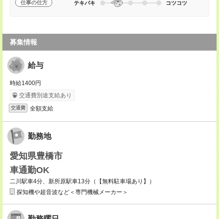
仕事の仕方
テキパキ
コツコツ
募集情報
給与
時給1400円
交通費別途支給あり
全額支給
交通費
勤務地
愛知県豊橋市
車通勤OK
二川駅車4分、新所原駅車13分（【無料駐車場あり】）
探知機や超音波など＜専門機械メーカー＞
勤務曜日