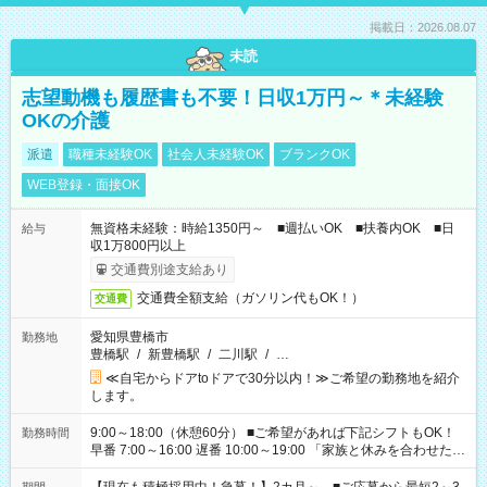
掲載日：2026.08.07
未読
志望動機も履歴書も不要！日収1万円～＊未経験
OKの介護
派遣
職種未経験OK
社会人未経験OK
ブランクOK
WEB登録・面接OK
無資格未経験：時給1350円～ ■週払いOK ■扶養内OK ■日
給与
収1万800円以上
交通費別途支給あり
交通費全額支給（ガソリン代もOK！）
交通費
愛知県豊橋市
勤務地
豊橋駅
/
新豊橋駅
/
二川駅
/
…
≪自宅からドアtoドアで30分以内！≫ご希望の勤務地を紹介
します。
9:00～18:00（休憩60分） ■ご希望があれば下記シフトもOK！
勤務時間
早番 7:00～16:00 遅番 10:00～19:00 「家族と休みを合わせた
い」 「余裕を持って夕飯の準備がしたい」 「できれば残業はし
たくない」 など、ご希望を教えてくださいね。 ※Wワーク希望