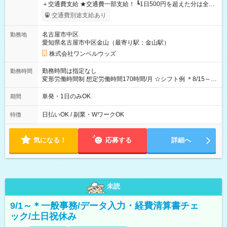
＋交通費支給 ★交通費一部支給！ ┗1日500円を超えた分は全額
支給！ ※往復500円以内の方は自己負担となります ★日払い
交通費別途支給あり
OK！（規定あり） ┗働いたその日に現金GET♪ お仕事後はコン
ビニATMから 日払い分を引き落とせます！ 【試用期間】試用
名古屋市中区
勤務地
期間なし
愛知県名古屋市中区金山（最寄り駅：金山駅）
株式会社ワンベルウッズ
勤務時間は指定なし
勤務時間
変形労働時間制 想定労働時間170時間/月 ☆シフト例 ＊8/15～
10/26 全日共通 08：00～12：00 17：00～21：00 ＊8/31
～9/19のみ下記シフトもあります！ 12：00～16：00 ＊9/6～
単発・1日のみOK
期間
10/6、10/11～26のみ下記シフトもあります！ 07：00～11：
00
日払いOK / 副業・WワークOK
特徴
気になる！
応募する
詳細へ
未読
9/1～＊一般事務/データ入力・経費清算書チェ
ック/土日祝休み