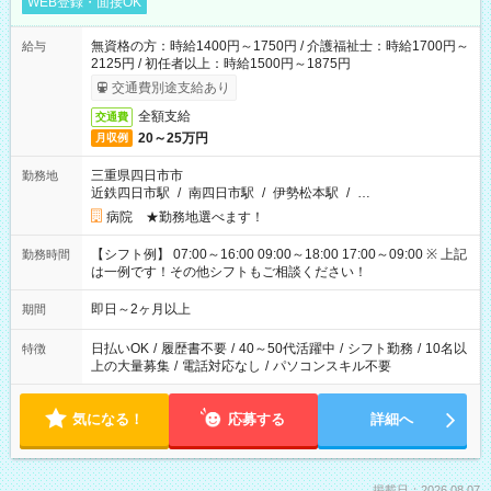
WEB登録・面接OK
無資格の方：時給1400円～1750円 / 介護福祉士：時給1700円～
給与
2125円 / 初任者以上：時給1500円～1875円
交通費別途支給あり
全額支給
交通費
20～25万円
月収例
三重県四日市市
勤務地
近鉄四日市駅
/
南四日市駅
/
伊勢松本駅
/
…
病院 ★勤務地選べます！
【シフト例】 07:00～16:00 09:00～18:00 17:00～09:00 ※ 上記
勤務時間
は一例です！その他シフトもご相談ください！
即日～2ヶ月以上
期間
日払いOK
/
履歴書不要
/
40～50代活躍中
/
シフト勤務
/
10名以
特徴
上の大量募集
/
電話対応なし
/
パソコンスキル不要
気になる！
応募する
詳細へ
掲載日：2026.08.07