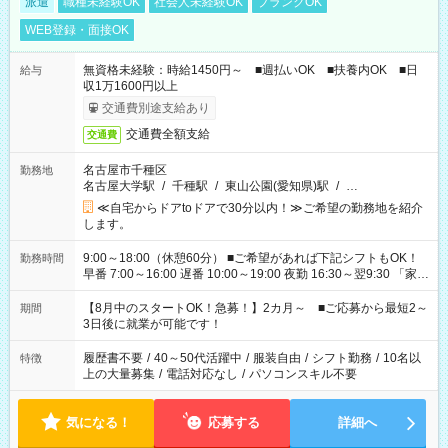
派遣
職種未経験OK
社会人未経験OK
ブランクOK
WEB登録・面接OK
無資格未経験：時給1450円～ ■週払いOK ■扶養内OK ■日
給与
収1万1600円以上
交通費別途支給あり
交通費全額支給
交通費
名古屋市千種区
勤務地
名古屋大学駅
/
千種駅
/
東山公園(愛知県)駅
/
…
≪自宅からドアtoドアで30分以内！≫ご希望の勤務地を紹介
します。
9:00～18:00（休憩60分） ■ご希望があれば下記シフトもOK！
勤務時間
早番 7:00～16:00 遅番 10:00～19:00 夜勤 16:30～翌9:30 「家族
と休みを合わせたい」 「余裕を持って夕飯の準備がしたい」
「できれば残業はしたくない」 など、ご希望を教えてください
【8月中のスタートOK！急募！】2カ月～ ■ご応募から最短2～
期間
ね。 ※Wワーク希望の方へ 今ご覧のお仕事で希望する勤務時間
3日後に就業が可能です！
と、もう1つのお仕事の勤務時間。 合計で週40時間を超える場
合は応募できません。
履歴書不要
/
40～50代活躍中
/
服装自由
/
シフト勤務
/
10名以
特徴
上の大量募集
/
電話対応なし
/
パソコンスキル不要
気になる！
応募する
詳細へ