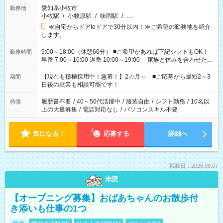
愛知県小牧市
勤務地
小牧駅
/
小牧原駅
/
味岡駅
/
…
≪自宅からドアtoドアで30分以内！≫ご希望の勤務地を紹介
します。
9:00～18:00（休憩60分） ■ご希望があれば下記シフトもOK！
勤務時間
早番 7:00～16:00 遅番 10:00～19:00 「家族と休みを合わせた
い」 「余裕を持って夕飯の準備がしたい」 「できれば残業はし
たくない」 など、ご希望を教えてくださいね。 ※Wワーク希望
【現在も積極採用中！急募！】2カ月～ ■ご応募から最短2～3
期間
の方へ 今ご覧のお仕事で希望する勤務時間と、もう1つのお仕事
日後の就業も相談可能です！
の勤務時間。 合計で週40時間を超える場合は応募できません。
履歴書不要
/
40～50代活躍中
/
服装自由
/
シフト勤務
/
10名以
特徴
上の大量募集
/
電話対応なし
/
パソコンスキル不要
気になる！
応募する
詳細へ
掲載日：2026.08.07
未読
【オープニング募集】おばあちゃんのお散歩付
き添いも仕事の1つ