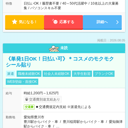
日払いOK
/
履歴書不要
/
40～50代活躍中
/
10名以上の大量募
特徴
集
/
パソコンスキル不要
気になる！
応募する
詳細へ
掲載日：2026.08.05
未読
《単発1日OK！日払い可》＊コスメのモクモク
シール貼り
派遣
職種未経験OK
社会人未経験OK
大学生歓迎
ブランクOK
WEB登録・面接OK
時給1,200円～1,625円
給与
交通費別途支給あり
■ 交通費規定内支給 ※派遣先による
交通費
愛知県豊川市
勤務地
豊川駅からバイク・車
/
豊川稲荷駅からバイク・車
/
愛知御津
駅からバイク・車
/
…