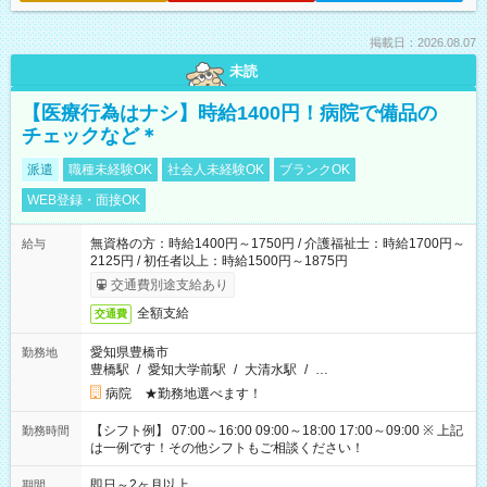
掲載日：2026.08.07
未読
【医療行為はナシ】時給1400円！病院で備品の
チェックなど＊
派遣
職種未経験OK
社会人未経験OK
ブランクOK
WEB登録・面接OK
無資格の方：時給1400円～1750円 / 介護福祉士：時給1700円～
給与
2125円 / 初任者以上：時給1500円～1875円
交通費別途支給あり
全額支給
交通費
愛知県豊橋市
勤務地
豊橋駅
/
愛知大学前駅
/
大清水駅
/
…
病院 ★勤務地選べます！
【シフト例】 07:00～16:00 09:00～18:00 17:00～09:00 ※ 上記
勤務時間
は一例です！その他シフトもご相談ください！
即日～2ヶ月以上
期間