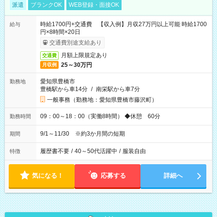
派遣
ブランクOK
WEB登録・面接OK
時給1700円+交通費 【収入例】月収27万円以上可能 時給1700
給与
円×8時間×20日
交通費別途支給あり
月額上限規定あり
交通費
25～30万円
月収例
愛知県豊橋市
勤務地
豊橋駅から車14分
/
南栄駅から車7分
一般事務（勤務地：愛知県豊橋市藤沢町）
09：00～18：00（実働8時間） ◆休憩 60分
勤務時間
9/1～11/30 ※約3か月間の短期
期間
履歴書不要
/
40～50代活躍中
/
服装自由
特徴
気になる！
応募する
詳細へ