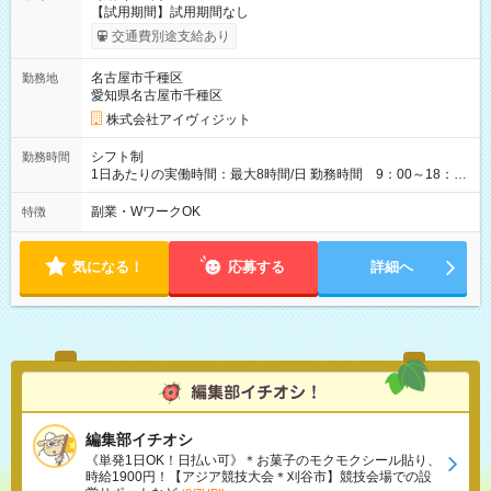
【試用期間】試用期間なし
交通費別途支給あり
名古屋市千種区
勤務地
愛知県名古屋市千種区
株式会社アイヴィジット
シフト制
勤務時間
1日あたりの実働時間：最大8時間/日 勤務時間 9：00～18：
00(実働8h、休憩1h) 土日祝含む週3日～OK、シフト制 ※もちろ
ん週5日勤務もOK♪ 勤務期間：2026年8月12日～9月9日※リスト
副業・WワークOK
特徴
全件完了で業務終了
気になる！
応募する
詳細へ
編集部イチオシ
《単発1日OK！日払い可》＊お菓子のモクモクシール貼り、
時給1900円！【アジア競技大会＊刈谷市】競技会場での設