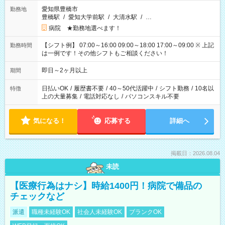
愛知県豊橋市
勤務地
豊橋駅
/
愛知大学前駅
/
大清水駅
/
…
病院 ★勤務地選べます！
【シフト例】 07:00～16:00 09:00～18:00 17:00～09:00 ※ 上記
勤務時間
は一例です！その他シフトもご相談ください！
即日～2ヶ月以上
期間
日払いOK
/
履歴書不要
/
40～50代活躍中
/
シフト勤務
/
10名以
特徴
上の大量募集
/
電話対応なし
/
パソコンスキル不要
気になる！
応募する
詳細へ
掲載日：2026.08.04
未読
【医療行為はナシ】時給1400円！病院で備品の
チェックなど
派遣
職種未経験OK
社会人未経験OK
ブランクOK