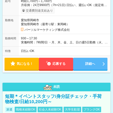
時給1,700円～1,700円
給与
月収例：24万9900円（7h×21日) 日払い、週払いOK（規定有
り） 【試用期間】試用期間なし
交通費別途支給あり
愛知県岡崎市
勤務地
愛知県岡崎市（最寄り駅：東岡崎）
パーソルマーケティング株式会社
930～17:30
勤務時間
実働時間：7時間/日 ・月、木、金、土、日の週5日勤務（火、水
は固定休です／夏季、年末年始等、長期休暇有り！） ・ワンシ
フト！ 残業ほぼナシ（0～5h/月）
日払いOK
特徴
気になる！
応募する
詳細へ
未読
短期＊イベントスタッフ/身分証チェック・手荷
物検査/日給10,200円～
派遣
職種未経験OK
社会人未経験OK
大学生歓迎
ブランクOK