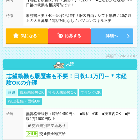
【現在も積極採用中！急募！】2カ月～ ■ご応募から最短2～3
期間
の方へ 今ご覧のお仕事で希望する勤務時間と、もう1つのお仕事
日後の就業も相談可能です！
の勤務時間。 合計で週40時間を超える場合は応募できません。
履歴書不要
/
40～50代活躍中
/
服装自由
/
シフト勤務
/
10名以
特徴
上の大量募集
/
電話対応なし
/
パソコンスキル不要
気になる！
応募する
詳細へ
掲載日：2026.08.07
未読
志望動機も履歴書も不要！日収1.1万円～＊未経
験OKの介護
派遣
職種未経験OK
社会人未経験OK
ブランクOK
WEB登録・面接OK
無資格未経験：時給1450円～ ■週払いOK ■扶養内OK ■日
給与
収1万1600円以上
交通費別途支給あり
交通費全額支給
交通費