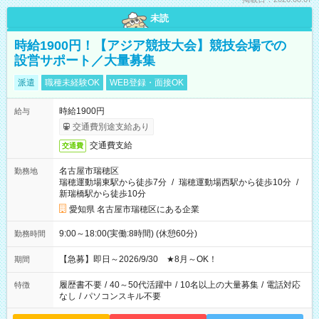
未読
時給1900円！【アジア競技大会】競技会場での
設営サポート／大量募集
派遣
職種未経験OK
WEB登録・面接OK
時給1900円
給与
交通費別途支給あり
交通費支給
交通費
名古屋市瑞穂区
勤務地
瑞穂運動場東駅から徒歩7分
/
瑞穂運動場西駅から徒歩10分
/
新瑞橋駅から徒歩10分
愛知県 名古屋市瑞穂区にある企業
9:00～18:00(実働:8時間) (休憩60分)
勤務時間
【急募】即日～2026/9/30 ★8月～OK！
期間
履歴書不要
/
40～50代活躍中
/
10名以上の大量募集
/
電話対応
特徴
なし
/
パソコンスキル不要