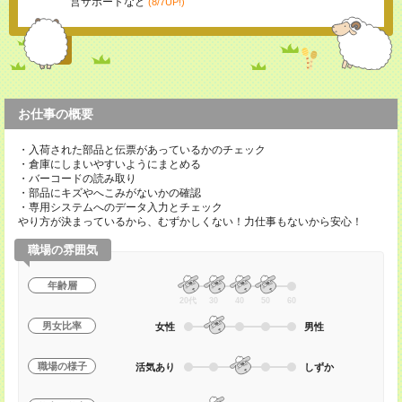
営サポートなど
(8/7UP!)
お仕事の概要
・入荷された部品と伝票があっているかのチェック
・倉庫にしまいやすいようにまとめる
・バーコードの読み取り
・部品にキズやへこみがないかの確認
・専用システムへのデータ入力とチェック
やり方が決まっているから、むずかしくない！力仕事もないから安心！
職場の雰囲気
年齢層
20代
30
40
50
60
男女比率
女性
男性
職場の様子
活気あり
しずか