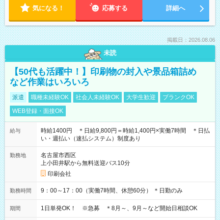
気になる！
応募する
詳細へ
掲載日：2026.08.06
未読
【50代も活躍中！】印刷物の封入や景品箱詰め
など作業はいろいろ
派遣
職種未経験OK
社会人未経験OK
大学生歓迎
ブランクOK
WEB登録・面接OK
時給1400円 ＊日給9,800円＝時給1,400円×実働7時間 ＊日払
給与
い・週払い（速払システム）制度あり
名古屋市西区
勤務地
上小田井駅から無料送迎バス10分
印刷会社
9：00～17：00（実働7時間、休憩60分） ＊日勤のみ
勤務時間
1日単発OK！ ※急募 ＊8月～、9月～など開始日相談OK
期間