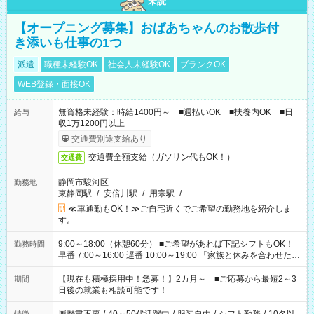
未読
【オープニング募集】おばあちゃんのお散歩付
き添いも仕事の1つ
派遣
職種未経験OK
社会人未経験OK
ブランクOK
WEB登録・面接OK
無資格未経験：時給1400円～ ■週払いOK ■扶養内OK ■日
給与
収1万1200円以上
交通費別途支給あり
交通費全額支給（ガソリン代もOK！）
交通費
静岡市駿河区
勤務地
東静岡駅
/
安倍川駅
/
用宗駅
/
…
≪車通勤もOK！≫ご自宅近くでご希望の勤務地を紹介しま
す。
9:00～18:00（休憩60分） ■ご希望があれば下記シフトもOK！
勤務時間
早番 7:00～16:00 遅番 10:00～19:00 「家族と休みを合わせた
い」 「余裕を持って夕飯の準備がしたい」 「できれば残業はし
たくない」 など、ご希望を教えてくださいね。 ※Wワーク希望
【現在も積極採用中！急募！】2カ月～ ■ご応募から最短2～3
期間
の方へ 今ご覧のお仕事で希望する勤務時間と、もう1つのお仕事
日後の就業も相談可能です！
の勤務時間。 合計で週40時間を超える場合は応募できません。