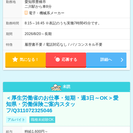
愛知県豊橋市
勤務地
二川駅から車8分
電子・機械系メーカー
8:15～16:45 ※表記のうち実働7時間45分です。
勤務時間
2026/8/20～長期
期間
履歴書不要
/
電話対応なし
/
パソコンスキル不要
特徴
気になる！
応募する
詳細へ
未読
＜厚生労働省のお仕事・短期・週3日～OK＞愛
知県・労働保険ご案内スタッ
フ/Q311072325046
アルバイト
職種未経験OK
時給1,600円～
給与