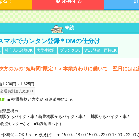
なる！
応募する
詳
未読
スマホでカンタン登録＊DMの仕分け
K
社会人未経験OK
大学生歓迎
ブランクOK
WEB登録・面接OK
夕方のみの“短時間”限定！＞本業終わりに働いて…翌日にはお
1,200円～1,625円
交通費別途支給あり
■ 交通費規定内支給 ※派遣先による
通費
知県豊橋市
橋駅からバイク・車
/
新豊橋駅からバイク・車
/
二川駅からバイク・車
/
…
■物流センターなど ■勤務地選べます
日3時間～OK！＞ ▼ 例えば… ▼ 15:00～18:00 15:00～22:00 17:00～22