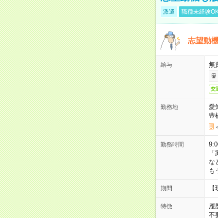
派遣
職種未経験O
志望動機
無
給与
交
愛
勤務地
豊
9:
勤務時間
「
な
も
【
期間
履
特徴
不