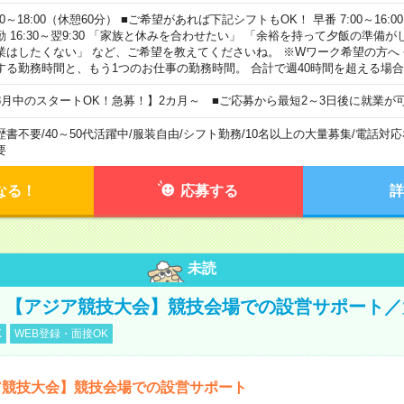
00～18:00（休憩60分） ■ご希望があれば下記シフトもOK！ 早番 7:00～16:00 遅
勤 16:30～翌9:30 「家族と休みを合わせたい」 「余裕を持って夕飯の準備
業はしたくない」 など、ご希望を教えてくださいね。 ※Wワーク希望の方へ
する勤務時間と、もう1つのお仕事の勤務時間。 合計で週40時間を超える場
8月中のスタートOK！急募！】2カ月～ ■ご応募から最短2～3日後に就業が
歴書不要
/
40～50代活躍中
/
服装自由
/
シフト勤務
/
10名以上の大量募集
/
電話対応
要
なる！
応募する
詳
未読
円！【アジア競技大会】競技会場での設営サポート
K
WEB登録・面接OK
ア競技大会】競技会場での設営サポート