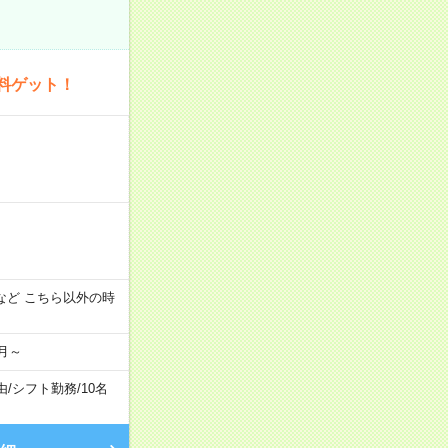
料ゲット！
:00 など こちら以外の時
月～
由
/
シフト勤務
/
10名