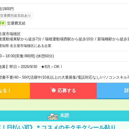
1900円
交通費別途支給あり
交通費支給
通費
古屋市瑞穂区
穂運動場東駅から徒歩7分
/
瑞穂運動場西駅から徒歩10分
/
新瑞橋駅から徒歩1
愛知県 名古屋市瑞穂区にある企業
00～18:00(実働:8時間) (休憩60分)
急募】即日～2026/9/30 ★8月～OK！
歴書不要
/
40～50代活躍中
/
10名以上の大量募集
/
電話対応なし
/
パソコンスキル
なる！
応募する
詳
未読
K！日払い可》＊コスメのモクモクシール貼り