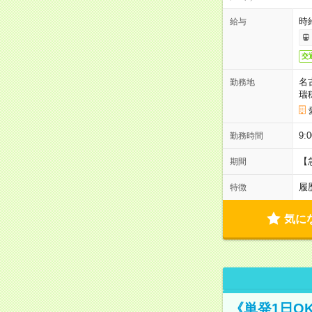
時給
給与
交
名
勤務地
瑞
9:
勤務時間
【
期間
履
特徴
気に
《単発1日O