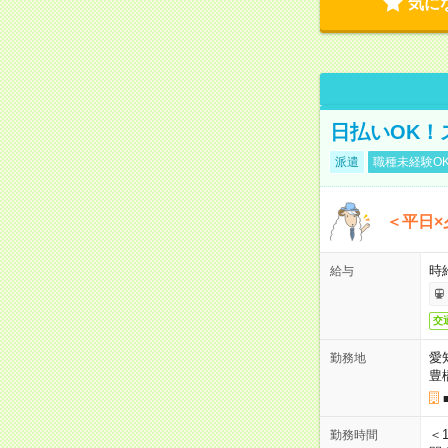
気に
日払いOK！
派遣
職種未経験O
＜平日×
時給
給与
交
愛
勤務地
豊
＜1
勤務時間