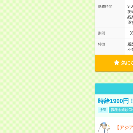
9:
勤務時間
夜
残
望
【
期間
履
特徴
不
気に
時給1900
派遣
職種未経験O
【アジ