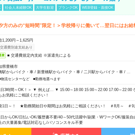
K
社会人未経験OK
大学生歓迎
ブランクOK
WEB登録・面接OK
夕方のみの“短時間”限定！＞学校帰りに働いて…翌日にはお給
1,200円～1,625円
交通費別途支給あり
■ 交通費規定内支給 ※派遣先による
通費
知県豊橋市
橋駅からバイク・車
/
新豊橋駅からバイク・車
/
二川駅からバイク・車
/
…
■物流センターなど ■勤務地選べます
日3時間～OK！＞ ▼ 例えば… ▼ 15:00～18:00 15:00～22:00 17:00～22
もお気軽にご相談ください！
発1日～！ ★勤務開始日や期間はお気軽にご相談ください！ ＃8月～ ＃9
1日からOK
/
日払いOK
/
履歴書不要
/
40～50代活躍中
/
副業・WワークOK
/
服装自
上の大量募集
/
電話対応なし
/
パソコンスキル不要