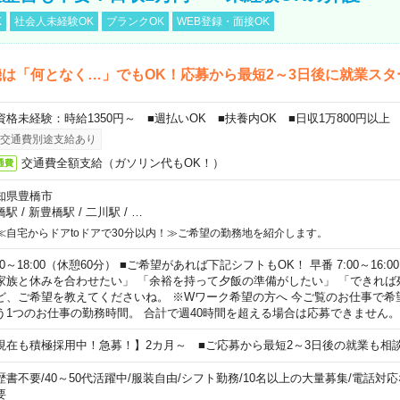
K
社会人未経験OK
ブランクOK
WEB登録・面接OK
は「何となく…」でもOK！応募から最短2～3日後に就業スタ
資格未経験：時給1350円～ ■週払いOK ■扶養内OK ■日収1万800円以上
交通費別途支給あり
交通費全額支給（ガソリン代もOK！）
通費
知県豊橋市
橋駅
/
新豊橋駅
/
二川駅
/
…
≪自宅からドアtoドアで30分以内！≫ご希望の勤務地を紹介します。
00～18:00（休憩60分） ■ご希望があれば下記シフトもOK！ 早番 7:00～16:00 遅
家族と休みを合わせたい」 「余裕を持って夕飯の準備がしたい」 「できれば
ど、ご希望を教えてくださいね。 ※Wワーク希望の方へ 今ご覧のお仕事で希
う1つのお仕事の勤務時間。 合計で週40時間を超える場合は応募できません。
現在も積極採用中！急募！】2カ月～ ■ご応募から最短2～3日後の就業も相
歴書不要
/
40～50代活躍中
/
服装自由
/
シフト勤務
/
10名以上の大量募集
/
電話対応
要