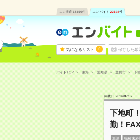
エン派遣
15490
件
エン バイト
22168
件
0
気になるリスト
保存した希
バイトTOP
東海
愛知県
豊橋市
下地
掲載日 :
2026
/
07
/
09
下地町
勤！FA
派遣
職種未経