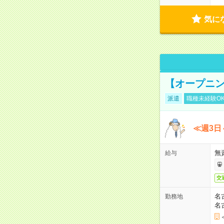
気に
【オープニン
派遣
職種未経験O
≪週3日
無
給与
交
名
勤務地
名