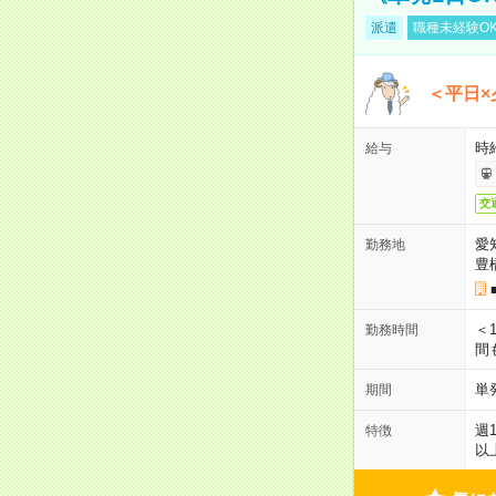
派遣
職種未経験O
＜平日×
時給
給与
交
愛
勤務地
豊
＜1
勤務時間
間
単
期間
週
特徴
以