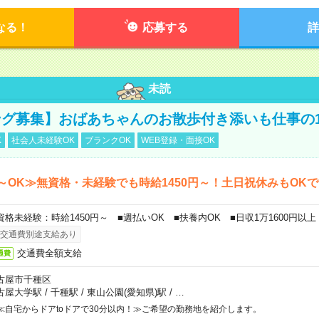
なる！
応募する
詳
未読
グ募集】おばあちゃんのお散歩付き添いも仕事の
K
社会人未経験OK
ブランクOK
WEB登録・面接OK
～OK≫無資格・未経験でも時給1450円～！土日祝休みもOK
資格未経験：時給1450円～ ■週払いOK ■扶養内OK ■日収1万1600円以上
交通費別途支給あり
交通費全額支給
通費
古屋市千種区
古屋大学駅
/
千種駅
/
東山公園(愛知県)駅
/
…
≪自宅からドアtoドアで30分以内！≫ご希望の勤務地を紹介します。