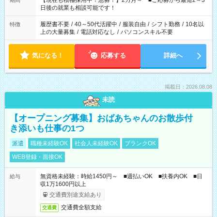
【現在も積極採用中！急募！】2カ月～ ■ご応募から最短2～3
期間
の方へ 今ご覧のお仕事で希望する勤務時間と、もう1つのお仕事
日後の就業も相談可能です！
の勤務時間。 合計で週40時間を超える場合は応募できません。
履歴書不要
/
40～50代活躍中
/
服装自由
/
シフト勤務
/
10名以
特徴
上の大量募集
/
電話対応なし
/
パソコンスキル不要
気になる！
応募する
詳細へ
掲載日：2026.08.08
未読
【オープニング募集】おばあちゃんのお散歩付
き添いも仕事の1つ
派遣
職種未経験OK
社会人未経験OK
ブランクOK
WEB登録・面接OK
無資格未経験：時給1450円～ ■週払いOK ■扶養内OK ■日
給与
収1万1600円以上
交通費別途支給あり
交通費全額支給
交通費