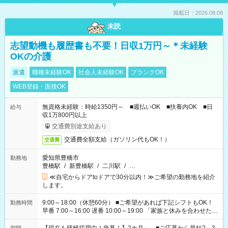
掲載日：2026.08.08
未読
志望動機も履歴書も不要！日収1万円～＊未経験
OKの介護
派遣
職種未経験OK
社会人未経験OK
ブランクOK
WEB登録・面接OK
無資格未経験：時給1350円～ ■週払いOK ■扶養内OK ■日
給与
収1万800円以上
交通費別途支給あり
交通費全額支給（ガソリン代もOK！）
交通費
愛知県豊橋市
勤務地
豊橋駅
/
新豊橋駅
/
二川駅
/
…
≪自宅からドアtoドアで30分以内！≫ご希望の勤務地を紹介
します。
9:00～18:00（休憩60分） ■ご希望があれば下記シフトもOK！
勤務時間
早番 7:00～16:00 遅番 10:00～19:00 「家族と休みを合わせた
い」 「余裕を持って夕飯の準備がしたい」 「できれば残業はし
たくない」 など、ご希望を教えてくださいね。 ※Wワーク希望