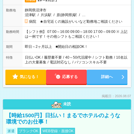
20～25万円
静岡県沼津市
勤務地
沼津駅
/
片浜駅
/
原(静岡県)駅
/
…
病院 ★自宅近くの施設がいいなど勤務地ご相談ください
【シフト例】 07:00～16:00 09:00～18:00 17:00～09:00 ※ 上記
勤務時間
は一例です！その他シフトもご相談ください！
即日～2ヶ月以上 ■開始日の相談OK！
期間
日払いOK
/
履歴書不要
/
40～50代活躍中
/
シフト勤務
/
10名以
特徴
上の大量募集
/
電話対応なし
/
パソコンスキル不要
気になる！
応募する
詳細へ
掲載日：2026.08.07
未読
【時給1500円】日払い！まるでホテルのような
環境でのお仕事！
派遣
ブランクOK
WEB登録・面接OK