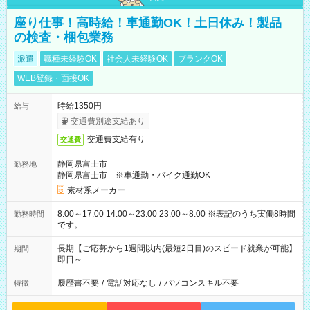
座り仕事！高時給！車通勤OK！土日休み！製品
の検査・梱包業務
派遣
職種未経験OK
社会人未経験OK
ブランクOK
WEB登録・面接OK
時給1350円
給与
交通費別途支給あり
交通費支給有り
交通費
静岡県富士市
勤務地
静岡県富士市 ※車通勤・バイク通勤OK
素材系メーカー
8:00～17:00 14:00～23:00 23:00～8:00 ※表記のうち実働8時間
勤務時間
です。
長期【ご応募から1週間以内(最短2日目)のスピード就業が可能】
期間
即日～
履歴書不要
/
電話対応なし
/
パソコンスキル不要
特徴