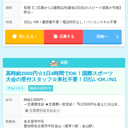
長期【ご応募から1週間以内(最短2日目)のスピード就業が可能】
期間
即日～
日払いOK
/
履歴書不要
/
電話対応なし
/
パソコンスキル不要
特徴
気になる！
応募する
詳細へ
未読
高時給2000円☆1日4時間でOK！国際スポーツ
大会の受付スタッフ☆来社不要！日払いOK♪/N1
アルバイト
職種未経験OK
時給2,000円～
給与
＋交通費支給 ★交通費一部支給！ ┗1日500円を超えた分は全額
支給！ ※往復500円以内の方は自己負担となります ★日払い
交通費別途支給あり
OK！（規定あり） ┗働いたその日に現金GET♪ お仕事後はコン
ビニATMから 日払い分を引き落とせます！ 【試用期間】試用
名古屋市中区
勤務地
期間なし
愛知県名古屋市中区金山（最寄り駅：金山駅）