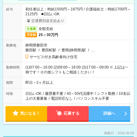
初任者以上：時給1500円～1875円 / 介護福祉士：時給1700円～
給与
2125円 ■日払いOK
交通費別途支給あり
全額支給
交通費
25～30万円
月収例
静岡県磐田市
勤務地
磐田駅
/
豊田町駅
/
豊岡(静岡県)駅
/
…
サービス付き高齢者向け住宅
(1)07:00～16:00 (2)09:00～18:00 (3)17:00～09:00 ※ 上記は一
勤務時間
例です！その他シフトもご相談ください！
即日～2ヶ月以上
期間
日払いOK
/
履歴書不要
/
40～50代活躍中
/
シフト勤務
/
10名以
特徴
上の大量募集
/
電話対応なし
/
パソコンスキル不要
気になる！
応募する
詳細へ
掲載日：2026.08.09