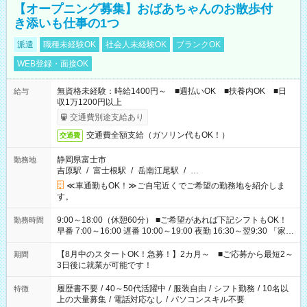
【オープニング募集】おばあちゃんのお散歩付
き添いも仕事の1つ
派遣
職種未経験OK
社会人未経験OK
ブランクOK
WEB登録・面接OK
無資格未経験：時給1400円～ ■週払いOK ■扶養内OK ■日
給与
収1万1200円以上
交通費別途支給あり
交通費全額支給（ガソリン代もOK！）
交通費
静岡県富士市
勤務地
吉原駅
/
富士根駅
/
岳南江尾駅
/
…
≪車通勤もOK！≫ご自宅近くでご希望の勤務地を紹介しま
す。
9:00～18:00（休憩60分） ■ご希望があれば下記シフトもOK！
勤務時間
早番 7:00～16:00 遅番 10:00～19:00 夜勤 16:30～翌9:30 「家族
と休みを合わせたい」 「余裕を持って夕飯の準備がしたい」
「できれば残業はしたくない」 など、ご希望を教えてください
【8月中のスタートOK！急募！】2カ月～ ■ご応募から最短2～
期間
ね。 ※Wワーク希望の方へ 今ご覧のお仕事で希望する勤務時間
3日後に就業が可能です！
と、もう1つのお仕事の勤務時間。 合計で週40時間を超える場
合は応募できません。
履歴書不要
/
40～50代活躍中
/
服装自由
/
シフト勤務
/
10名以
特徴
上の大量募集
/
電話対応なし
/
パソコンスキル不要