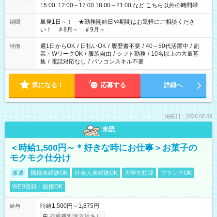
15:00 12:00～17:00 18:00～21:00 など こちら以外の時間帯も
お気軽にご相談ください！
単発1日～！ ★勤務開始日や期間はお気軽にご相談くださ
期間
い！ ＃8月～ ＃9月～
週1日からOK
/
日払いOK
/
履歴書不要
/
40～50代活躍中
/
副
特徴
業・WワークOK
/
服装自由
/
シフト勤務
/
10名以上の大量募
集
/
電話対応なし
/
パソコンスキル不要
気になる！
応募する
詳細へ
掲載日：2026.08.09
未読
＜時給1,500円～＊好きな時にお仕事＞お菓子の
モクモク仕分け
派遣
職種未経験OK
社会人未経験OK
大学生歓迎
ブランクOK
WEB登録・面接OK
時給1,500円～1,875円
給与
交通費別途支給あり