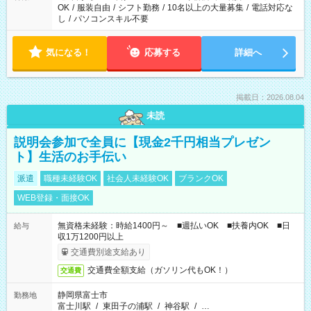
OK
/
服装自由
/
シフト勤務
/
10名以上の大量募集
/
電話対応な
し
/
パソコンスキル不要
気になる！
応募する
詳細へ
掲載日：2026.08.04
未読
説明会参加で全員に【現金2千円相当プレゼン
ト】生活のお手伝い
派遣
職種未経験OK
社会人未経験OK
ブランクOK
WEB登録・面接OK
無資格未経験：時給1400円～ ■週払いOK ■扶養内OK ■日
給与
収1万1200円以上
交通費別途支給あり
交通費全額支給（ガソリン代もOK！）
交通費
静岡県富士市
勤務地
富士川駅
/
東田子の浦駅
/
神谷駅
/
…