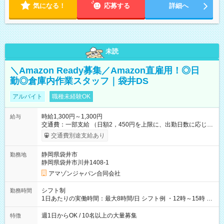
気になる！
応募する
詳細へ
未読
＼Amazon Ready募集／Amazon直雇用！◎日
勤◎倉庫内作業スタッフ｜袋井DS
アルバイト
職種未経験OK
時給1,300円～1,300円
給与
交通費：一部支給 （日額2，450円を上限に、出勤日数に応じて
実費支給） ※22:00～翌5:00までは時給25%UP！ ■給与前払い
交通費別途支給あり
制度あり ※前払い額の上限あり、手数料無料（Amazon負担）
そのほか所定の条件が適用されます 【試用期間】試用期間なし
静岡県袋井市
勤務地
静岡県袋井市川井1408-1
アマゾンジャパン合同会社
シフト制
勤務時間
1日あたりの実働時間：最大8時間/日 シフト例 ・12時～15時 入
社後、就業可能シフトをご確認の上、申請してください。
週1日からOK / 10名以上の大量募集
特徴