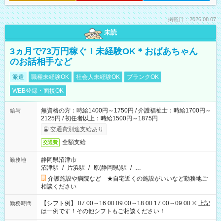
掲載日：2026.08.07
未読
3ヵ月で73万円稼ぐ！未経験OK＊おばあちゃん
のお話相手など
派遣
職種未経験OK
社会人未経験OK
ブランクOK
WEB登録・面接OK
無資格の方：時給1400円～1750円 / 介護福祉士：時給1700円～
給与
2125円 / 初任者以上：時給1500円～1875円
交通費別途支給あり
全額支給
交通費
静岡県沼津市
勤務地
沼津駅
/
片浜駅
/
原(静岡県)駅
/
…
介護施設や病院など ★自宅近くの施設がいいなど勤務地ご
相談ください
【シフト例】 07:00～16:00 09:00～18:00 17:00～09:00 ※ 上記
勤務時間
は一例です！その他シフトもご相談ください！