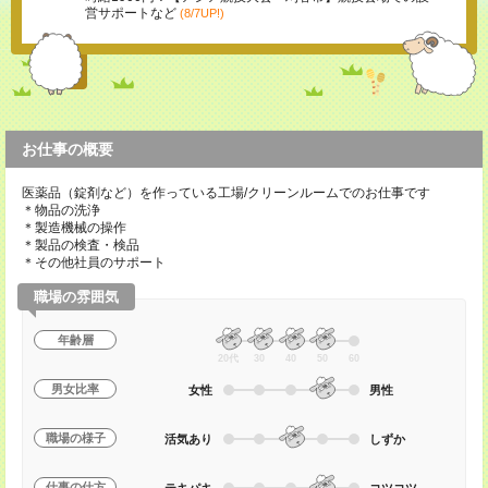
営サポートなど
(8/7UP!)
お仕事の概要
医薬品（錠剤など）を作っている工場/クリーンルームでのお仕事です
＊物品の洗浄
＊製造機械の操作
＊製品の検査・検品
＊その他社員のサポート
職場の雰囲気
年齢層
20代
30
40
50
60
男女比率
女性
男性
職場の様子
活気あり
しずか
仕事の仕方
テキパキ
コツコツ