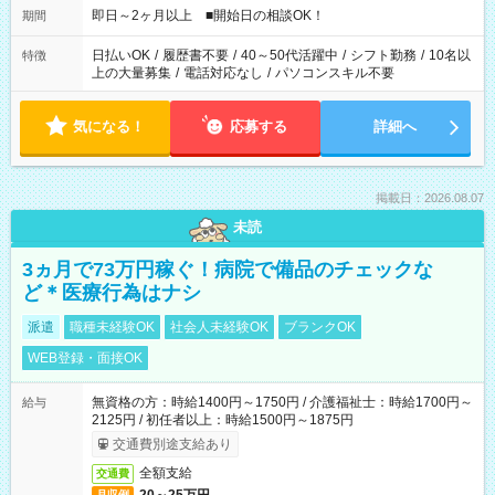
即日～2ヶ月以上 ■開始日の相談OK！
期間
日払いOK
/
履歴書不要
/
40～50代活躍中
/
シフト勤務
/
10名以
特徴
上の大量募集
/
電話対応なし
/
パソコンスキル不要
気になる！
応募する
詳細へ
掲載日：2026.08.07
未読
3ヵ月で73万円稼ぐ！病院で備品のチェックな
ど＊医療行為はナシ
派遣
職種未経験OK
社会人未経験OK
ブランクOK
WEB登録・面接OK
無資格の方：時給1400円～1750円 / 介護福祉士：時給1700円～
給与
2125円 / 初任者以上：時給1500円～1875円
交通費別途支給あり
全額支給
交通費
月収例