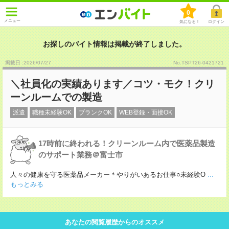
0
メニュー
気になる！
ログイン
お探しのバイト情報は掲載が終了しました。
掲載日 :2026
/
07
/
27
No.TSPT26-0421721
＼社員化の実績あります／コツ・モク！クリ
ーンルームでの製造
派遣
職種未経験OK
ブランクOK
WEB登録・面接OK
17時前に終われる！クリーンルーム内で医薬品製造
のサポート業務＠富士市
人々の健康を守る医薬品メーカー＊やりがいあるお仕事○未経験O
...
もっとみる
あなたの閲覧履歴からのオススメ