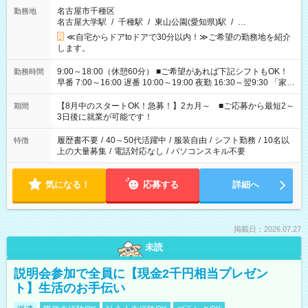
名古屋市千種区
勤務地
名古屋大学駅
/
千種駅
/
東山公園(愛知県)駅
/
…
≪自宅からドアtoドアで30分以内！≫ご希望の勤務地を紹介
します。
9:00～18:00（休憩60分） ■ご希望があれば下記シフトもOK！
勤務時間
早番 7:00～16:00 遅番 10:00～19:00 夜勤 16:30～翌9:30 「家族
と休みを合わせたい」 「余裕を持って夕飯の準備がしたい」
「できれば残業はしたくない」 など、ご希望を教えてください
【8月中のスタートOK！急募！】2カ月～ ■ご応募から最短2～
期間
ね。 ※Wワーク希望の方へ 今ご覧のお仕事で希望する勤務時間
3日後に就業が可能です！
と、もう1つのお仕事の勤務時間。 合計で週40時間を超える場
合は応募できません。
履歴書不要
/
40～50代活躍中
/
服装自由
/
シフト勤務
/
10名以
特徴
上の大量募集
/
電話対応なし
/
パソコンスキル不要
気になる！
応募する
詳細へ
掲載日：2026.07.27
未読
説明会参加で全員に【現金2千円相当プレゼン
ト】生活のお手伝い