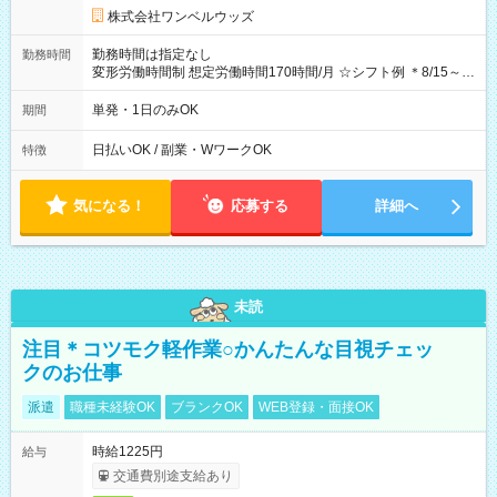
株式会社ワンベルウッズ
勤務時間は指定なし
勤務時間
変形労働時間制 想定労働時間170時間/月 ☆シフト例 ＊8/15～
10/26 全日共通 08：00～12：00 17：00～21：00 ＊8/31
～9/19のみ下記シフトもあります！ 12：00～16：00 ＊9/6～
単発・1日のみOK
期間
10/6、10/11～26のみ下記シフトもあります！ 07：00～11：
00
日払いOK / 副業・WワークOK
特徴
気になる！
応募する
詳細へ
未読
注目＊コツモク軽作業○かんたんな目視チェッ
クのお仕事
派遣
職種未経験OK
ブランクOK
WEB登録・面接OK
時給1225円
給与
交通費別途支給あり