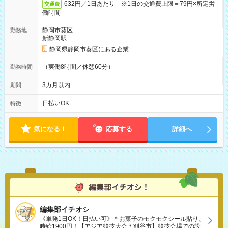
632円／1日あたり ※1日の交通費上限＝79円×所定労
交通費
働時間
静岡市葵区
勤務地
新静岡駅
静岡県静岡市葵区にある企業
（実働8時間／休憩60分）
勤務時間
3カ月以内
期間
日払いOK
特徴
気になる！
応募する
詳細へ
編集部イチオシ
《単発1日OK！日払い可》＊お菓子のモクモクシール貼り、
時給1900円！【アジア競技大会＊刈谷市】競技会場での設