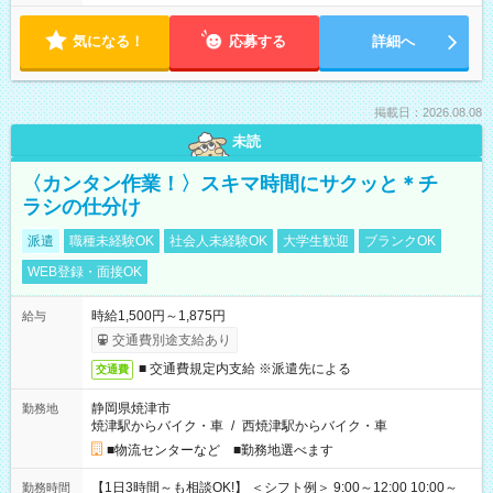
気になる！
応募する
詳細へ
掲載日：2026.08.08
未読
〈カンタン作業！〉スキマ時間にサクッと＊チ
ラシの仕分け
派遣
職種未経験OK
社会人未経験OK
大学生歓迎
ブランクOK
WEB登録・面接OK
時給1,500円～1,875円
給与
交通費別途支給あり
■ 交通費規定内支給 ※派遣先による
交通費
静岡県焼津市
勤務地
焼津駅からバイク・車
/
西焼津駅からバイク・車
■物流センターなど ■勤務地選べます
【1日3時間～も相談OK!】 ＜シフト例＞ 9:00～12:00 10:00～
勤務時間