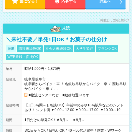
気になる！
応募する
詳細へ
掲載日：2026.08.07
未読
＼来社不要／単発1日OK＊お菓子の仕分け
派遣
職種未経験OK
社会人未経験OK
大学生歓迎
ブランクOK
WEB登録・面接OK
時給1,500円～1,875円
給与
岐阜県岐阜市
勤務地
岐阜駅からバイク・車
/
名鉄岐阜駅からバイク・車
/
西岐阜駅
からバイク・車
/
…
■物流センターなど ■勤務地選べます
【1日3時間～も相談OK!】午前中のみや18時以降などのシフト
勤務時間
あり！ シフト例 ▼9:00～12:00 ▼9:00～17:00 ▼10:00～19:00
▼18:00～21:00
1日だけの単発OK！＃8月～ ＃9月～
期間
週1日からOK
/
日払いOK
/
40～50代活躍中
/
副業・Wワーク
特徴