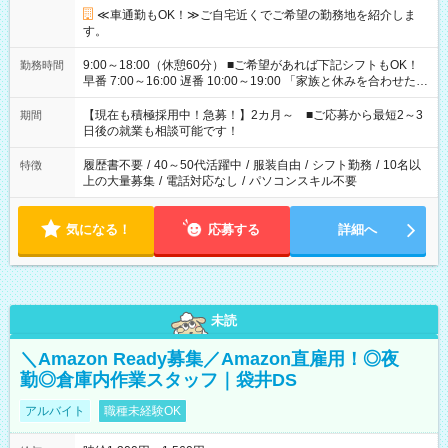
≪車通勤もOK！≫ご自宅近くでご希望の勤務地を紹介しま
す。
9:00～18:00（休憩60分） ■ご希望があれば下記シフトもOK！
勤務時間
早番 7:00～16:00 遅番 10:00～19:00 「家族と休みを合わせた
い」 「余裕を持って夕飯の準備がしたい」 「できれば残業はし
たくない」 など、ご希望を教えてくださいね。 ※Wワーク希望
【現在も積極採用中！急募！】2カ月～ ■ご応募から最短2～3
期間
の方へ 今ご覧のお仕事で希望する勤務時間と、もう1つのお仕事
日後の就業も相談可能です！
の勤務時間。 合計で週40時間を超える場合は応募できません。
履歴書不要
/
40～50代活躍中
/
服装自由
/
シフト勤務
/
10名以
特徴
上の大量募集
/
電話対応なし
/
パソコンスキル不要
気になる！
応募する
詳細へ
未読
＼Amazon Ready募集／Amazon直雇用！◎夜
勤◎倉庫内作業スタッフ｜袋井DS
アルバイト
職種未経験OK