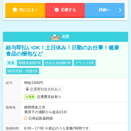
気になる！
応募する
詳細へ
未読
給与即払いOK！土日休み！日勤のお仕事！健康
食品の梱包など
派遣
職種未経験OK
社会人未経験OK
ブランクOK
WEB登録・面接OK
時給1300円
給与
交通費別途支給あり
交通費支給有り
交通費
静岡県富士市
勤務地
東田子の浦駅から徒歩21分
日用品医薬関係
8:30～17:00 ※表記のうち実働7時間です。
勤務時間