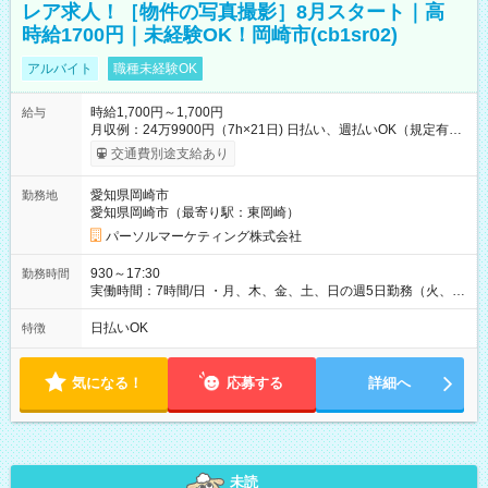
レア求人！［物件の写真撮影］8月スタート｜高
時給1700円｜未経験OK！岡崎市(cb1sr02)
アルバイト
職種未経験OK
時給1,700円～1,700円
給与
月収例：24万9900円（7h×21日) 日払い、週払いOK（規定有
り） 【試用期間】試用期間なし
交通費別途支給あり
愛知県岡崎市
勤務地
愛知県岡崎市（最寄り駅：東岡崎）
パーソルマーケティング株式会社
930～17:30
勤務時間
実働時間：7時間/日 ・月、木、金、土、日の週5日勤務（火、水
は固定休です／夏季、年末年始等、長期休暇有り！） ・ワンシ
フト！ 残業ほぼナシ（0～5h/月）
日払いOK
特徴
気になる！
応募する
詳細へ
未読