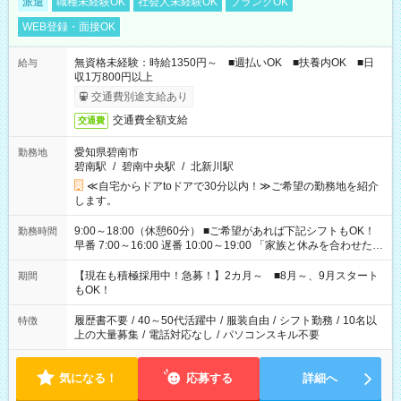
派遣
職種未経験OK
社会人未経験OK
ブランクOK
WEB登録・面接OK
無資格未経験：時給1350円～ ■週払いOK ■扶養内OK ■日
給与
収1万800円以上
交通費別途支給あり
交通費全額支給
交通費
愛知県碧南市
勤務地
碧南駅
/
碧南中央駅
/
北新川駅
≪自宅からドアtoドアで30分以内！≫ご希望の勤務地を紹介
します。
9:00～18:00（休憩60分） ■ご希望があれば下記シフトもOK！
勤務時間
早番 7:00～16:00 遅番 10:00～19:00 「家族と休みを合わせた
い」 「余裕を持って夕飯の準備がしたい」 「できれば残業はし
たくない」 など、ご希望を教えてくださいね。 ※Wワーク希望
【現在も積極採用中！急募！】2カ月～ ■8月～、9月スタート
期間
の方へ 今ご覧のお仕事で希望する勤務時間と、もう1つのお仕事
もOK！
の勤務時間。 合計で週40時間を超える場合は応募できません。
履歴書不要
/
40～50代活躍中
/
服装自由
/
シフト勤務
/
10名以
特徴
上の大量募集
/
電話対応なし
/
パソコンスキル不要
気になる！
応募する
詳細へ