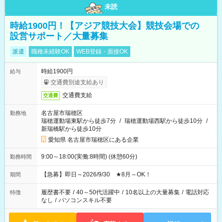
未読
時給1900円！【アジア競技大会】競技会場での
設営サポート／大量募集
派遣
職種未経験OK
WEB登録・面接OK
時給1900円
給与
交通費別途支給あり
交通費支給
交通費
名古屋市瑞穂区
勤務地
瑞穂運動場東駅から徒歩7分
/
瑞穂運動場西駅から徒歩10分
/
新瑞橋駅から徒歩10分
愛知県 名古屋市瑞穂区にある企業
9:00～18:00(実働:8時間) (休憩60分)
勤務時間
【急募】即日～2026/9/30 ★8月～OK！
期間
履歴書不要
/
40～50代活躍中
/
10名以上の大量募集
/
電話対応
特徴
なし
/
パソコンスキル不要