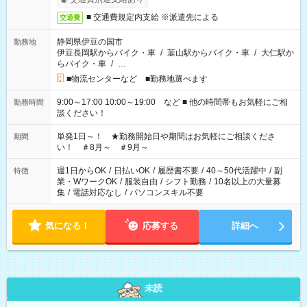
■ 交通費規定内支給 ※派遣先による
交通費
静岡県伊豆の国市
勤務地
伊豆長岡駅からバイク・車
/
韮山駅からバイク・車
/
大仁駅か
らバイク・車
/
…
■物流センターなど ■勤務地選べます
9:00～17:00 10:00～19:00 など ■ 他の時間帯もお気軽にご相
勤務時間
談ください！
単発1日～！ ★勤務開始日や期間はお気軽にご相談くださ
期間
い！ ＃8月～ ＃9月～
週1日からOK
/
日払いOK
/
履歴書不要
/
40～50代活躍中
/
副
特徴
業・WワークOK
/
服装自由
/
シフト勤務
/
10名以上の大量募
集
/
電話対応なし
/
パソコンスキル不要
気になる！
応募する
詳細へ
未読