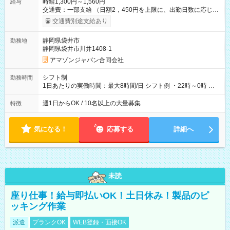
時給1,300円～1,560円
給与
交通費：一部支給 （日額2，450円を上限に、出勤日数に応じて
実費支給） ※22:00～翌5:00までは時給25%UP！ ■給与前払い
交通費別途支給あり
制度あり ※前払い額の上限あり、手数料無料（Amazon負担）
そのほか所定の条件が適用されます 【試用期間】試用期間なし
静岡県袋井市
勤務地
静岡県袋井市川井1408-1
アマゾンジャパン合同会社
シフト制
勤務時間
1日あたりの実働時間：最大8時間/日 シフト例 ・22時～0時 入
社後、就業可能シフトをご確認の上、申請してください。
週1日からOK / 10名以上の大量募集
特徴
気になる！
応募する
詳細へ
未読
座り仕事！給与即払いOK！土日休み！製品のピ
ッキング作業
派遣
ブランクOK
WEB登録・面接OK