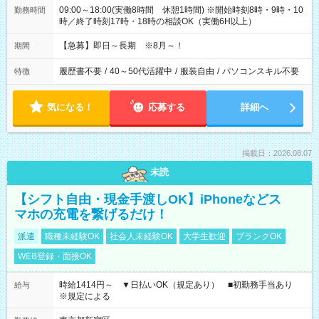
09:00～18:00(実働8時間 休憩1時間) ※開始時刻8時・9時・10
勤務時間
時／終了時刻17時・18時の相談OK（実働6H以上）
【急募】即日～長期 ※8月～！
期間
履歴書不要
/
40～50代活躍中
/
服装自由
/
パソコンスキル不要
特徴
気になる！
応募する
詳細へ
掲載日：2026.08.07
未読
【シフト自由・現金手渡しOK】iPhoneなどス
マホの充電を繋げるだけ！
派遣
職種未経験OK
社会人未経験OK
大学生歓迎
ブランクOK
WEB登録・面接OK
時給1414円～ ▼日払いOK（規定あり） ■初勤務手当あり
給与
※規定による