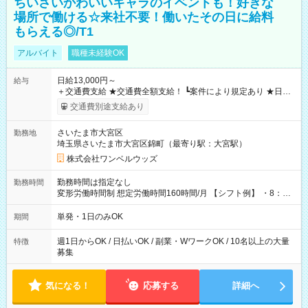
ちいさいかわいいキャラのイベントも！好きな
場所で働ける☆来社不要！働いたその日に給料
もらえる◎/T1
アルバイト
職種未経験OK
日給13,000円～
給与
＋交通費支給 ★交通費全額支給！ ┗案件により規定あり ★日払
いOK！（規定あり） ┗働いたその日に現金GET♪ お仕事後はコ
交通費別途支給あり
ンビニATMから 日払い分を引き落とせます！ 【試用期間】試
用期間なし
さいたま市大宮区
勤務地
埼玉県さいたま市大宮区錦町（最寄り駅：大宮駅）
株式会社ワンベルウッズ
勤務時間は指定なし
勤務時間
変形労働時間制 想定労働時間160時間/月 【シフト例】 ・8：00
～21：00
単発・1日のみOK
期間
週1日からOK / 日払いOK / 副業・WワークOK / 10名以上の大量
特徴
募集
気になる！
応募する
詳細へ