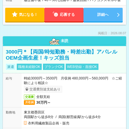
履歴書不要
/
40～50代活躍中
/
服装自由
/
パソコンスキル不要
特徴
気になる！
応募する
詳細へ
掲載日：2026.08.07
未読
3000円＊【両国/時短勤務・時差出勤】アパレル
OEM企画生産！キッズ担当
派遣
職種未経験OK
ブランクOK
WEB登録・面接OK
時給3000円～3500円 月収例 480,000円～560,000円 ☆ご経
給与
験により相談☆
交通費別途支給あり
全額支給
交通費
30万円～
月収例
東京都墨田区
勤務地
両国駅から徒歩8分
/
両国(都営線)駅から徒歩4分
衣料用繊維製品企画・販売