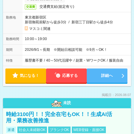
交通費支給(規定有り)
交通費
東京都新宿区
勤務地
新宿御苑前駅から徒歩3分
/
新宿三丁目駅から徒歩4分
マスコミ関連
10:00～19:00
勤務時間
2026/9/1～長期 ※開始日相談可能 ※9月～OK！
期間
履歴書不要
/
40～50代活躍中
/
副業・WワークOK
/
服装自由
特徴
気になる！
応募する
詳細へ
掲載日：2026.08.07
未読
時給3100円！！完全在宅もOK！！生成AI活
用・業務改善推進
派遣
社会人未経験OK
ブランクOK
WEB登録・面接OK