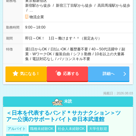
東京都新宿区
勤務地
新宿駅から徒歩
/
新宿三丁目駅から徒歩
/
高田馬場駅から徒歩
/
…
物流企業
9:00～18:00
勤務時間
即日～OK！ 1日～働けます＾＾（規定あり）
期間
週1日からOK
/
日払いOK
/
履歴書不要
/
40～50代活躍中
/
副
特徴
業・WワークOK
/
服装自由
/
シフト勤務
/
10名以上の大量募
集
/
電話対応なし
/
パソコンスキル不要
気になる！
応募する
詳細へ
掲載日：2026.08.03
未読
＜日本を代表するバンド＊サカナクション＞ツ
アー公演のサポートバイト＠日本武道館
アルバイト
職種未経験OK
社会人未経験OK
大学生歓迎