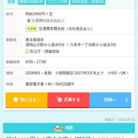
派遣
職種未経験OK
ブランクOK
WEB登録・面接OK
時給2600円＋交
給与
交通費別途支給あり
交通費実費支給（当社規定あり）
交通費
東京都港区
勤務地
溜池山王駅から徒歩5分
/
六本木一丁目駅から徒歩3分
官公庁・関連団体
9:00～17:00
勤務時間
2026/9/1～長期 ※期間限定:2027年3月末まで ※9月～OK！
期間
履歴書不要
/
40～50代活躍中
特徴
気になる！
応募する
詳細へ
掲載日：2026.08.10
未読