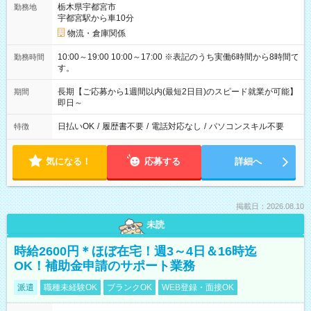
栃木県宇都宮市
勤務地
宇都宮駅から車10分
物流・倉庫関係
10:00～19:00 10:00～17:00 ※表記のうち実働6時間から8時間で
勤務時間
す。
長期【ご応募から1週間以内(最短2日目)のスピード就業が可能】
期間
即日～
日払いOK
/
履歴書不要
/
電話対応なし
/
パソコンスキル不要
特徴
気になる！
応募する
詳細へ
掲載日：2026.08.10
未読
時給2600円＊ほぼ在宅！週3～4日＆16時迄
OK！補助金申請のサポート業務
派遣
職種未経験OK
ブランクOK
WEB登録・面接OK