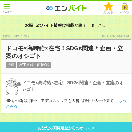
0
メニュー
気になる！
ログイン
お探しのバイト情報は掲載が終了しました。
掲載日 :2026
/
07
/
27
No.ADCA01465190
ドコモ×高時給×在宅！SDGs関連＊企画・立
案のオシゴト
派遣
WEB登録・面接OK
ドコモ×高時給×在宅！SDGs関連＊企画・立案のオ
シゴト
40代～50代活躍中！アデコスタッフも大勢活躍中の大手企業で
...もっ
とみる
あなたの閲覧履歴からのオススメ