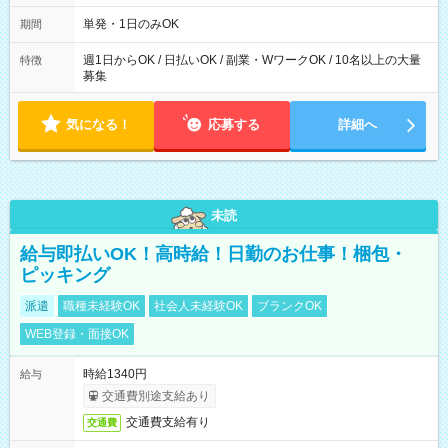
～21：00
単発・1日のみOK
期間
週1日からOK / 日払いOK / 副業・WワークOK / 10名以上の大量
特徴
募集
気になる！
応募する
詳細へ
未読
給与即払いOK！高時給！日勤のお仕事！梱包・
ピッキング
派遣
職種未経験OK
社会人未経験OK
ブランクOK
WEB登録・面接OK
時給1340円
給与
交通費別途支給あり
交通費支給有り
交通費