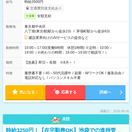
時給2600円
給与
交通費別途支給あり
全額支給
交通費
東京都中央区
勤務地
八丁堀(東京都)駅から徒歩2分
/
茅場町駅から徒歩6分
建設業界向けのAIサービスの提供など
10:00～17:00(実働6時間 休憩1時間) ※定時：10:00～
勤務時間
19:00（※終わりの時間：16:00～19:00で相談可！）
【急募】即日～長期 ※8月～！
期間
履歴書不要
/
40～50代活躍中
/
副業・WワークOK
/
服装自由
/
特徴
電話対応なし
/
パソコンスキル不要
気になる！
応募する
詳細へ
掲載日：2026.08.06
未読
時給3250円！【在宅勤務OK】池袋での進捗管