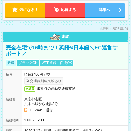
気になる！
応募する
詳細へ
掲載日：2026.08.09
未読
完全在宅で16時まで！英語&日本語＼EC運営サ
ポート／
派遣
ブランクOK
WEB登録・面接OK
時給2450円＋交
給与
交通費別途支給あり
出社時の通勤交通費支給
交通費
東京都港区
勤務地
六本木駅から徒歩3分
IT・Web・通信
9:00～16:00
勤務時間
2026/8/17～長期 ※長期更新予定 ※8月～OK！
期間