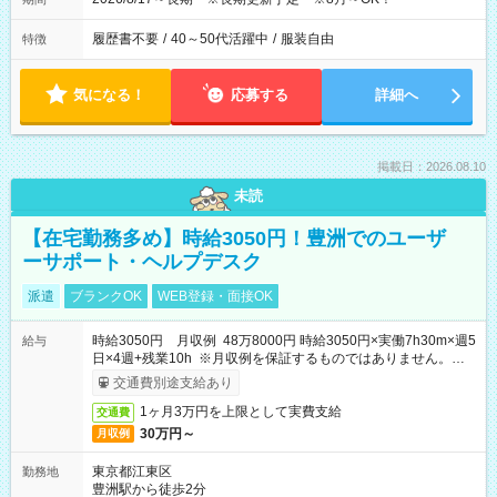
履歴書不要
/
40～50代活躍中
/
服装自由
特徴
気になる！
応募する
詳細へ
掲載日：2026.08.10
未読
【在宅勤務多め】時給3050円！豊洲でのユーザ
ーサポート・ヘルプデスク
派遣
ブランクOK
WEB登録・面接OK
時給3050円 月収例 48万8000円 時給3050円×実働7h30m×週5
給与
日×4週+残業10h ※月収例を保証するものではありません。※給
与即受取りサービス利用可（利用条件有）
交通費別途支給あり
1ヶ月3万円を上限として実費支給
交通費
30万円～
月収例
東京都江東区
勤務地
豊洲駅から徒歩2分