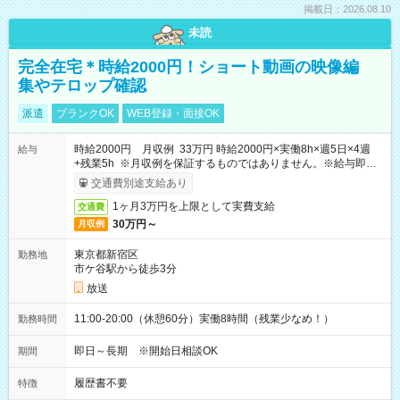
掲載日：2026.08.10
未読
完全在宅＊時給2000円！ショート動画の映像編
集やテロップ確認
派遣
ブランクOK
WEB登録・面接OK
時給2000円 月収例 33万円 時給2000円×実働8h×週5日×4週
給与
+残業5h ※月収例を保証するものではありません。※給与即受
取りサービス利用可（利用条件有）
交通費別途支給あり
1ヶ月3万円を上限として実費支給
交通費
30万円～
月収例
東京都新宿区
勤務地
市ケ谷駅から徒歩3分
放送
11:00-20:00（休憩60分）実働8時間（残業少なめ！）
勤務時間
即日～長期 ※開始日相談OK
期間
履歴書不要
特徴