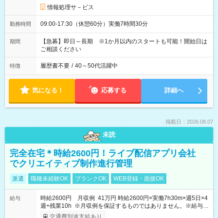
情報処理サ－ビス
09:00-17:30（休憩60分）実働7時間30分
勤務時間
【急募】即日～長期 ※1か月以内のスタートも可能！開始日は
期間
ご相談ください
履歴書不要
/
40～50代活躍中
特徴
気になる！
応募する
詳細へ
掲載日：2026.08.07
未読
完全在宅＊時給2600円！ライブ配信アプリ会社
でクリエイティブ制作進行管理
派遣
職種未経験OK
ブランクOK
WEB登録・面接OK
時給2600円 月収例 41万円 時給2600円×実働7h30m×週5日×4
給与
週+残業10h ※月収例を保証するものではありません。※給与即
受取りサービス利用可（利用条件有）
交通費別途支給あり