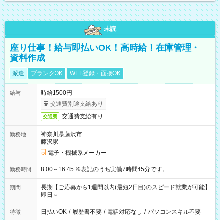
未読
座り仕事！給与即払いOK！高時給！在庫管理・
資料作成
派遣
ブランクOK
WEB登録・面接OK
時給1500円
給与
交通費別途支給あり
交通費支給有り
交通費
神奈川県藤沢市
勤務地
藤沢駅
電子・機械系メーカー
8:00～16:45 ※表記のうち実働7時間45分です。
勤務時間
長期【ご応募から1週間以内(最短2日目)のスピード就業が可能】
期間
即日～
日払いOK
/
履歴書不要
/
電話対応なし
/
パソコンスキル不要
特徴