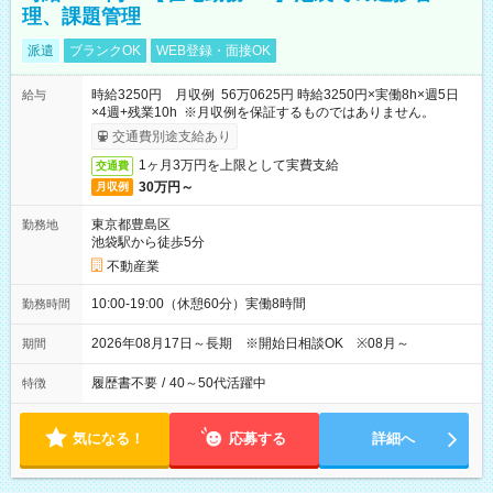
理、課題管理
派遣
ブランクOK
WEB登録・面接OK
時給3250円 月収例 56万0625円 時給3250円×実働8h×週5日
給与
×4週+残業10h ※月収例を保証するものではありません。
交通費別途支給あり
1ヶ月3万円を上限として実費支給
交通費
30万円～
月収例
東京都豊島区
勤務地
池袋駅から徒歩5分
不動産業
10:00-19:00（休憩60分）実働8時間
勤務時間
2026年08月17日～長期 ※開始日相談OK ※08月～
期間
履歴書不要
/
40～50代活躍中
特徴
気になる！
応募する
詳細へ