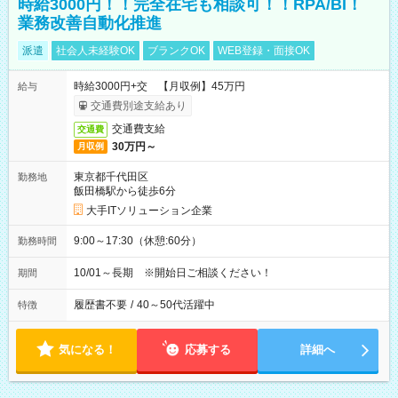
時給3000円！！完全在宅も相談可！！RPA/BI！
業務改善自動化推進
派遣
社会人未経験OK
ブランクOK
WEB登録・面接OK
時給3000円+交 【月収例】45万円
給与
交通費別途支給あり
交通費支給
交通費
30万円～
月収例
東京都千代田区
勤務地
飯田橋駅から徒歩6分
大手ITソリューション企業
9:00～17:30（休憩:60分）
勤務時間
10/01～長期 ※開始日ご相談ください！
期間
履歴書不要
/
40～50代活躍中
特徴
気になる！
応募する
詳細へ