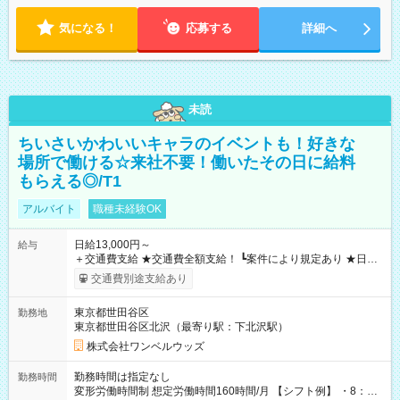
気になる！
応募する
詳細へ
未読
ちいさいかわいいキャラのイベントも！好きな
場所で働ける☆来社不要！働いたその日に給料
もらえる◎/T1
アルバイト
職種未経験OK
日給13,000円～
給与
＋交通費支給 ★交通費全額支給！ ┗案件により規定あり ★日払
いOK！（規定あり） ┗働いたその日に現金GET♪ お仕事後はコ
交通費別途支給あり
ンビニATMから 日払い分を引き落とせます！ 【試用期間】試
用期間なし
東京都世田谷区
勤務地
東京都世田谷区北沢（最寄り駅：下北沢駅）
株式会社ワンベルウッズ
勤務時間は指定なし
勤務時間
変形労働時間制 想定労働時間160時間/月 【シフト例】 ・8：00