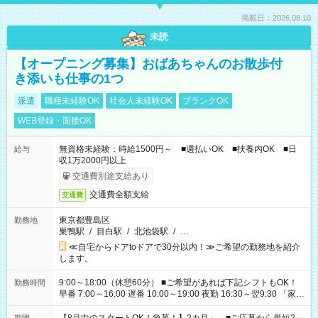
掲載日：2026.08.10
未読
【オープニング募集】おばあちゃんのお散歩付
き添いも仕事の1つ
派遣
職種未経験OK
社会人未経験OK
ブランクOK
WEB登録・面接OK
無資格未経験：時給1500円～ ■週払いOK ■扶養内OK ■日
給与
収1万2000円以上
交通費別途支給あり
交通費全額支給
交通費
東京都豊島区
勤務地
巣鴨駅
/
目白駅
/
北池袋駅
/
…
≪自宅からドアtoドアで30分以内！≫ご希望の勤務地を紹介
します。
9:00～18:00（休憩60分） ■ご希望があれば下記シフトもOK！
勤務時間
早番 7:00～16:00 遅番 10:00～19:00 夜勤 16:30～翌9:30 「家族
と休みを合わせたい」 「余裕を持って夕飯の準備がしたい」
「できれば残業はしたくない」 など、ご希望を教えてください