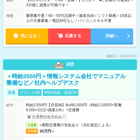
【8月中のスタートOK！急募！】2カ月～ ■ご応募から最短2～
期間
ね。 ※Wワーク希望の方へ 今ご覧のお仕事で希望する勤務時間
3日後に就業が可能です！
と、もう1つのお仕事の勤務時間。 合計で週40時間を超える場
合は応募できません。
履歴書不要
/
40～50代活躍中
/
服装自由
/
シフト勤務
/
10名以
特徴
上の大量募集
/
電話対応なし
/
パソコンスキル不要
気になる！
応募する
詳細へ
掲載日：2026.08.07
未読
＜時給2550円＞情報システム会社でマニュアル
整備など／社内ヘルプデスク
派遣
ブランクOK
WEB登録・面接OK
時給2,550円【月収例】約460,000円（時給2,550円×実働
給与
8.00h×21日+残業10h）+交通費
交通費別途支給あり
○通勤交通費の支給あり（当社規定による）
交通費
30万円～
月収例