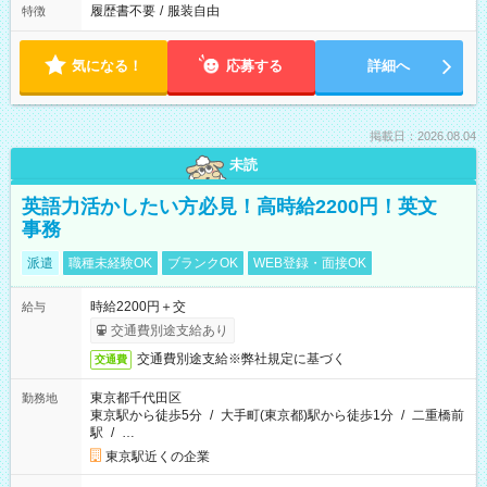
履歴書不要
/
服装自由
特徴
気になる！
応募する
詳細へ
掲載日：2026.08.04
未読
英語力活かしたい方必見！高時給2200円！英文
事務
派遣
職種未経験OK
ブランクOK
WEB登録・面接OK
時給2200円＋交
給与
交通費別途支給あり
交通費別途支給※弊社規定に基づく
交通費
東京都千代田区
勤務地
東京駅から徒歩5分
/
大手町(東京都)駅から徒歩1分
/
二重橋前
駅
/
…
東京駅近くの企業