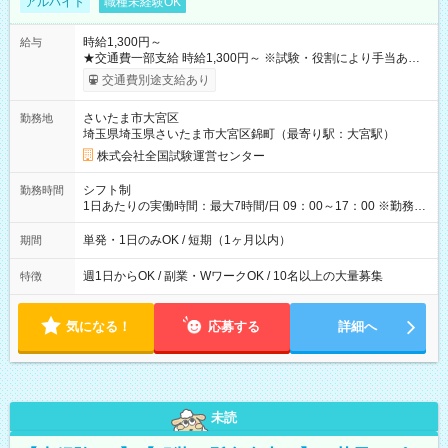
アルバイト
職種未経験OK
時給1,300円～
給与
★交通費一部支給 時給1,300円～ ※試験・役割により手当あり
※勤務回数により昇給あり 【即給（前払い）オプションあ
交通費別途支給あり
り！】 希望される場合、勤務から1週間ほどで給与の一部を受け
取れます。 ※手数料418円がかかります。 【過去試験日の収入
さいたま市大宮区
勤務地
例】 ・河合塾模擬試験 8:30～17:30（休憩1時間） 時給1,300円
埼玉県埼玉県さいたま市大宮区錦町（最寄り駅：大宮駅）
×8時間＝日収10,400円＋交通費 ※当日の役割により時給＋100
円の場合あり ・国家試験 7:00～13:30（休憩なし） 時給1,300
株式会社全国試験運営センター
円（役割手当＋100円）×6時間＝日収8,400円＋交通費 【試用期
間】試用期間なし
シフト制
勤務時間
1日あたりの実働時間：最大7時間/日 09：00～17：00 ※勤務時
間は 試験により異なります。
単発・1日のみOK / 短期（1ヶ月以内）
期間
週1日からOK / 副業・WワークOK / 10名以上の大量募集
特徴
気になる！
応募する
詳細へ
未読