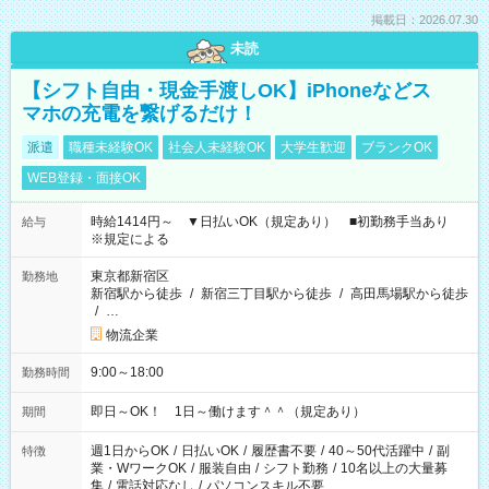
掲載日：2026.07.30
未読
【シフト自由・現金手渡しOK】iPhoneなどス
マホの充電を繋げるだけ！
派遣
職種未経験OK
社会人未経験OK
大学生歓迎
ブランクOK
WEB登録・面接OK
時給1414円～ ▼日払いOK（規定あり） ■初勤務手当あり
給与
※規定による
東京都新宿区
勤務地
新宿駅から徒歩
/
新宿三丁目駅から徒歩
/
高田馬場駅から徒歩
/
…
物流企業
9:00～18:00
勤務時間
即日～OK！ 1日～働けます＾＾（規定あり）
期間
週1日からOK
/
日払いOK
/
履歴書不要
/
40～50代活躍中
/
副
特徴
業・WワークOK
/
服装自由
/
シフト勤務
/
10名以上の大量募
集
/
電話対応なし
/
パソコンスキル不要