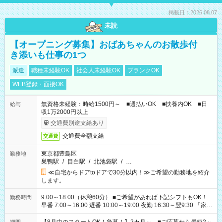
掲載日：2026.08.07
未読
【オープニング募集】おばあちゃんのお散歩付
き添いも仕事の1つ
派遣
職種未経験OK
社会人未経験OK
ブランクOK
WEB登録・面接OK
無資格未経験：時給1500円～ ■週払いOK ■扶養内OK ■日
給与
収1万2000円以上
交通費別途支給あり
交通費全額支給
交通費
東京都豊島区
勤務地
巣鴨駅
/
目白駅
/
北池袋駅
/
…
≪自宅からドアtoドアで30分以内！≫ご希望の勤務地を紹介
します。
9:00～18:00（休憩60分） ■ご希望があれば下記シフトもOK！
勤務時間
早番 7:00～16:00 遅番 10:00～19:00 夜勤 16:30～翌9:30 「家族
と休みを合わせたい」 「余裕を持って夕飯の準備がしたい」
「できれば残業はしたくない」 など、ご希望を教えてください