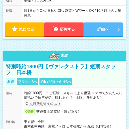
単発・1日のみOK
期間
週1日からOK / 日払いOK / 副業・WワークOK / 10名以上の大量
特徴
募集
気になる！
応募する
詳細へ
未読
特別時給1800円【ヴァレクストラ】短期スタッ
フ 日本橋
派遣
ブランクOK
WEB登録・面接OK
時給1800円 ※ご経験・スキルにより優遇 スマホでかんたんに
給与
前払いで給与が受け取れます（※上限、条件あり）
交通費別途支給あり
交通費全額支給（規定あり）
交通費
東京都中央区
勤務地
東京都中央区 東京メトロ 日本橋駅から直結（徒歩1分）