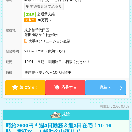
時給3000円+交 【月収例】45万円
給与
交通費別途支給あり
交通費支給
交通費
30万円～
月収例
東京都千代田区
勤務地
飯田橋駅から徒歩6分
大手ITソリューション企業
9:00～17:30（休憩:60分）
勤務時間
10/01～長期 ※開始日ご相談ください！
期間
履歴書不要
/
40～50代活躍中
特徴
気になる！
応募する
詳細へ
掲載日：2026.08.05
未読
時給2600円＊週4日勤務＆週3日在宅！10-16
時！電話なし！補助金申請サポ