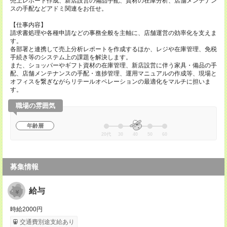
売上レポート作成、新店設営の備品手配、資材の在庫分析、店舗メンテナン
スの手配などアドミ関連をお任せ。
【仕事内容】
請求書処理や各種申請などの事務全般を主軸に、店舗運営の効率化を支えま
す。
各部署と連携して売上分析レポートを作成するほか、レジや在庫管理、免税
手続き等のシステム上の課題を解決します。
また、ショッパーやギフト資材の在庫管理、新店設営に伴う家具・備品の手
配、店舗メンテナンスの手配・進捗管理、運用マニュアルの作成等、現場と
オフィスを繋ぎながらリテールオペレーションの最適化をマルチに担いま
す。
職場の雰囲気
年齢層
20代
30
40
50
60
募集情報
給与
時給2000円
交通費別途支給あり