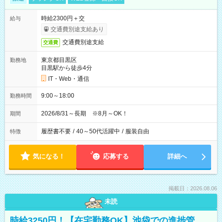
時給2300円＋交
給与
交通費別途支給あり
交通費別途支給
交通費
東京都目黒区
勤務地
目黒駅から徒歩4分
IT・Web・通信
9:00～18:00
勤務時間
2026/8/31～長期 ※8月～OK！
期間
履歴書不要
/
40～50代活躍中
/
服装自由
特徴
気になる！
応募する
詳細へ
掲載日：2026.08.06
未読
時給3250円！【在宅勤務OK】池袋での進捗管