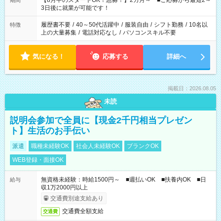
【8月中のスタートOK！急募！】2カ月～ ■ご応募から最短2～
期間
ね。 ※Wワーク希望の方へ 今ご覧のお仕事で希望する勤務時間
3日後に就業が可能です！
と、もう1つのお仕事の勤務時間。 合計で週40時間を超える場
合は応募できません。
履歴書不要
/
40～50代活躍中
/
服装自由
/
シフト勤務
/
10名以
特徴
上の大量募集
/
電話対応なし
/
パソコンスキル不要
気になる！
応募する
詳細へ
掲載日：2026.08.05
未読
説明会参加で全員に【現金2千円相当プレゼン
ト】生活のお手伝い
派遣
職種未経験OK
社会人未経験OK
ブランクOK
WEB登録・面接OK
無資格未経験：時給1500円～ ■週払いOK ■扶養内OK ■日
給与
収1万2000円以上
交通費別途支給あり
交通費全額支給
交通費