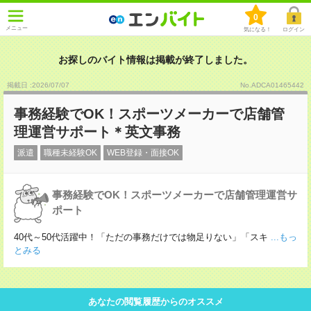
0
メニュー
気になる！
ログイン
お探しのバイト情報は掲載が終了しました。
掲載日 :2026
/
07
/
07
No.ADCA01465442
事務経験でOK！スポーツメーカーで店舗管
理運営サポート＊英文事務
派遣
職種未経験OK
WEB登録・面接OK
事務経験でOK！スポーツメーカーで店舗管理運営サ
ポート
40代～50代活躍中！「ただの事務だけでは物足りない」「スキ
...もっ
とみる
あなたの閲覧履歴からのオススメ