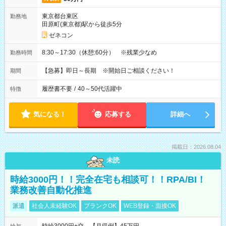
東京都台東区
勤務地
田原町(東京都)駅から徒歩5分
ゼネコン
8:30～17:30（休憩:60分） ※残業少なめ
勤務時間
【急募】即日～長期 ※開始日ご相談ください！
期間
履歴書不要
/
40～50代活躍中
特徴
気になる！
応募する
詳細へ
掲載日：2026.08.04
未読
時給3000円！！完全在宅も相談可！！RPA/BI！
業務改善自動化推進
派遣
社会人未経験OK
ブランクOK
WEB登録・面接OK