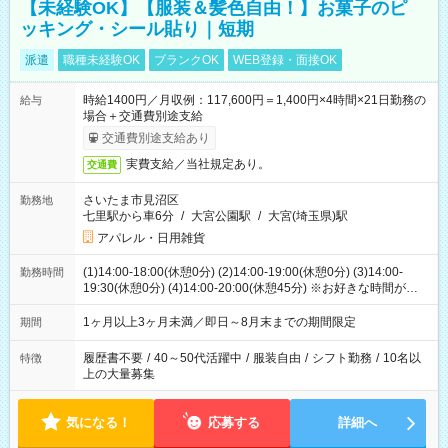
【未経験OK】【服装＆髪色自由！】お菓子のピ
ッキング・シール貼り｜短期
派遣
職種未経験OK
ブランクOK
WEB登録・面接OK
時給1400円／月収例：117,600円＝1,400円×4時間×21日勤務の
給与
場合＋交通費別途支給
交通費別途支給あり
実費支給／当社規定あり。
交通費
さいたま市見沼区
勤務地
七里駅から車6分
/
大宮公園駅
/
大宮(埼玉県)駅
アパレル・日用雑貨
(1)14:00-18:00(休憩0分) (2)14:00-19:00(休憩0分) (3)14:00-
勤務時間
19:30(休憩0分) (4)14:00-20:00(休憩45分) ※お好きな時間が選べ
ます
1ヶ月以上3ヶ月未満／即日～8月末までの期間限定
期間
履歴書不要
/
40～50代活躍中
/
服装自由
/
シフト勤務
/
10名以
特徴
上の大量募集
気になる！
応募する
詳細へ