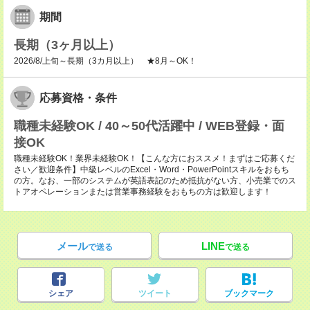
期間
長期（3ヶ月以上）
2026/8/上旬～長期（3カ月以上） ★8月～OK！
応募資格・条件
職種未経験OK / 40～50代活躍中 / WEB登録・面
接OK
職種未経験OK！業界未経験OK！【こんな方におススメ！まずはご応募くだ
さい／歓迎条件】中級レベルのExcel・Word・PowerPointスキルをおもち
の方。なお、一部のシステムが英語表記のため抵抗がない方、小売業でのス
トアオペレーションまたは営業事務経験をおもちの方は歓迎します！
メール
LINE
で送る
で送る
シェア
ツイート
ブックマーク