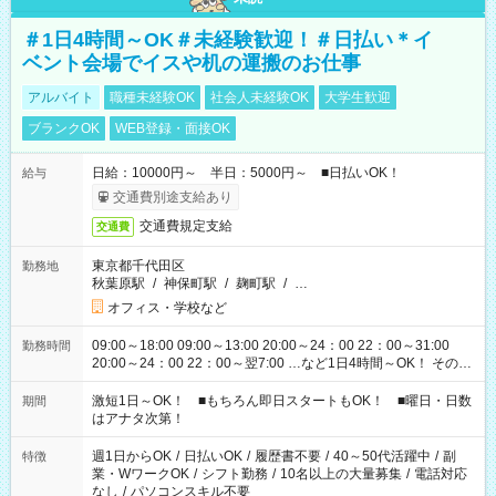
＃1日4時間～OK＃未経験歓迎！＃日払い＊イ
ベント会場でイスや机の運搬のお仕事
アルバイト
職種未経験OK
社会人未経験OK
大学生歓迎
ブランクOK
WEB登録・面接OK
日給：10000円～ 半日：5000円～ ■日払いOK！
給与
交通費別途支給あり
交通費規定支給
交通費
東京都千代田区
勤務地
秋葉原駅
/
神保町駅
/
麹町駅
/
…
オフィス・学校など
09:00～18:00 09:00～13:00 20:00～24：00 22：00～31:00
勤務時間
20:00～24：00 22：00～翌7:00 …など1日4時間～OK！ その他
シフトもございます！ お気軽にご相談ください！
激短1日～OK！ ■もちろん即日スタートもOK！ ■曜日・日数
期間
はアナタ次第！
週1日からOK
/
日払いOK
/
履歴書不要
/
40～50代活躍中
/
副
特徴
業・WワークOK
/
シフト勤務
/
10名以上の大量募集
/
電話対応
なし
/
パソコンスキル不要