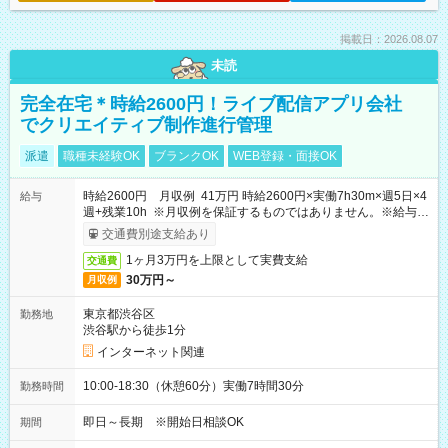
掲載日：2026.08.07
未読
完全在宅＊時給2600円！ライブ配信アプリ会社
でクリエイティブ制作進行管理
派遣
職種未経験OK
ブランクOK
WEB登録・面接OK
時給2600円 月収例 41万円 時給2600円×実働7h30m×週5日×4
給与
週+残業10h ※月収例を保証するものではありません。※給与即
受取りサービス利用可（利用条件有）
交通費別途支給あり
1ヶ月3万円を上限として実費支給
交通費
30万円～
月収例
東京都渋谷区
勤務地
渋谷駅から徒歩1分
インターネット関連
10:00-18:30（休憩60分）実働7時間30分
勤務時間
即日～長期 ※開始日相談OK
期間