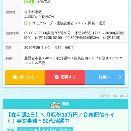
全額支給
交通費
東京都港区
勤務地
品川駅から徒歩7分
ドコモグループ→通信設備とシステム開発・運用
09:00～17:30(実働7時間30分 休憩1時間) 17:00～26:00(実働8
勤務時間
時間 休憩1時間) 02:00～09:30(実働6時間30分 休憩1時間) ※
日勤は就業時間1/夜勤は就業時間2.3を連続で行って頂きます
2026年09月上旬～長期 ※9月～！
期間
履歴書不要
/
40～50代活躍中
/
服装自由
/
シフト勤務
/
パソコ
特徴
ンスキル不要
気になる！
応募する
詳細へ
掲載日：2026.08.03
未読
【在宅週2日】＼月収例38万円／音楽配信サイ
ト！英文事務＊50代活躍中
派遣
ブランクOK
WEB登録・面接OK