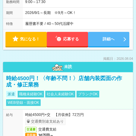
9:00～17:30
勤務時間
2026/9/1～長期 ※9月～OK！
期間
履歴書不要
/
40～50代活躍中
特徴
気になる！
応募する
詳細へ
掲載日：2026.08.04
未読
時給4500円！〈年齢不問！〉店舗内装図面の作
成・修正業務
派遣
職種未経験OK
社会人未経験OK
ブランクOK
WEB登録・面接OK
時給4500円+交 【月収例】72万円
給与
交通費別途支給あり
交通費支給
交通費
30万円～
月収例