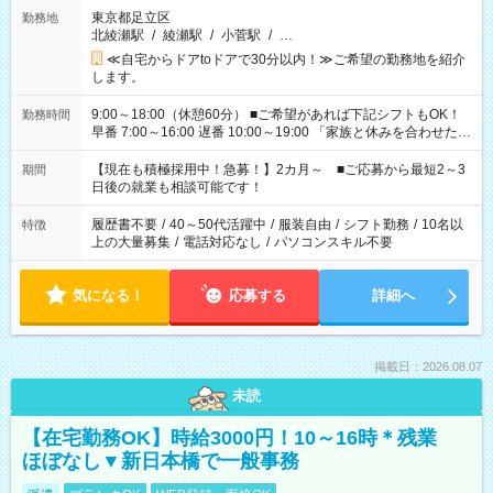
東京都足立区
勤務地
北綾瀬駅
/
綾瀬駅
/
小菅駅
/
…
≪自宅からドアtoドアで30分以内！≫ご希望の勤務地を紹介
します。
9:00～18:00（休憩60分） ■ご希望があれば下記シフトもOK！
勤務時間
早番 7:00～16:00 遅番 10:00～19:00 「家族と休みを合わせた
い」 「余裕を持って夕飯の準備がしたい」 「できれば残業はし
たくない」 など、ご希望を教えてくださいね。 ※Wワーク希望
【現在も積極採用中！急募！】2カ月～ ■ご応募から最短2～3
期間
の方へ 今ご覧のお仕事で希望する勤務時間と、もう1つのお仕事
日後の就業も相談可能です！
の勤務時間。 合計で週40時間を超える場合は応募できません。
履歴書不要
/
40～50代活躍中
/
服装自由
/
シフト勤務
/
10名以
特徴
上の大量募集
/
電話対応なし
/
パソコンスキル不要
気になる！
応募する
詳細へ
掲載日：2026.08.07
未読
【在宅勤務OK】時給3000円！10～16時＊残業
ほぼなし▼新日本橋で一般事務