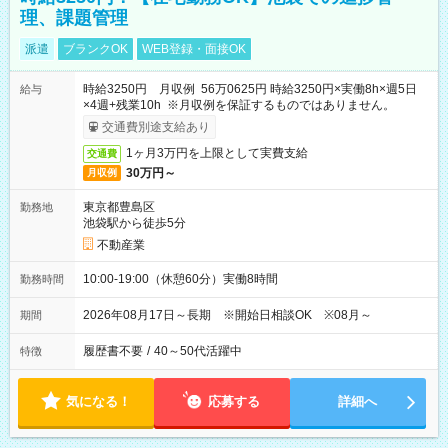
理、課題管理
派遣
ブランクOK
WEB登録・面接OK
時給3250円 月収例 56万0625円 時給3250円×実働8h×週5日
給与
×4週+残業10h ※月収例を保証するものではありません。
交通費別途支給あり
1ヶ月3万円を上限として実費支給
交通費
30万円～
月収例
東京都豊島区
勤務地
池袋駅から徒歩5分
不動産業
10:00-19:00（休憩60分）実働8時間
勤務時間
2026年08月17日～長期 ※開始日相談OK ※08月～
期間
履歴書不要
/
40～50代活躍中
特徴
気になる！
応募する
詳細へ