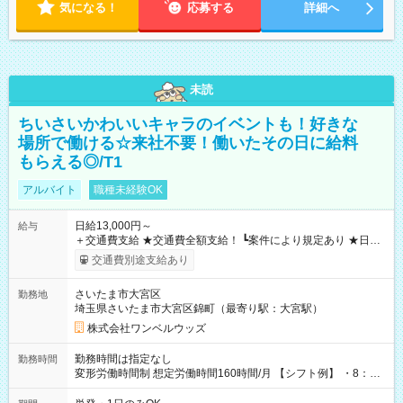
気になる！
応募する
詳細へ
未読
ちいさいかわいいキャラのイベントも！好きな
場所で働ける☆来社不要！働いたその日に給料
もらえる◎/T1
アルバイト
職種未経験OK
日給13,000円～
給与
＋交通費支給 ★交通費全額支給！ ┗案件により規定あり ★日払
いOK！（規定あり） ┗働いたその日に現金GET♪ お仕事後はコ
交通費別途支給あり
ンビニATMから 日払い分を引き落とせます！ 【試用期間】試
用期間なし
さいたま市大宮区
勤務地
埼玉県さいたま市大宮区錦町（最寄り駅：大宮駅）
株式会社ワンベルウッズ
勤務時間は指定なし
勤務時間
変形労働時間制 想定労働時間160時間/月 【シフト例】 ・8：00
～21：00