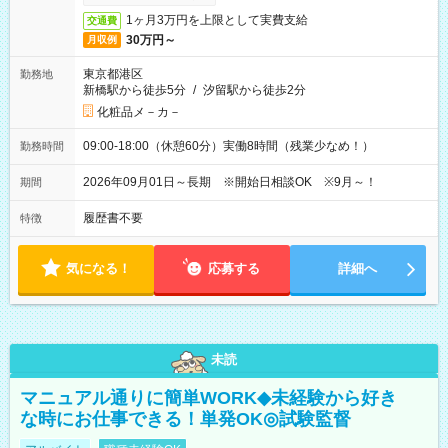
1ヶ月3万円を上限として実費支給
交通費
30万円～
月収例
東京都港区
勤務地
新橋駅から徒歩5分
/
汐留駅から徒歩2分
化粧品メ－カ－
09:00-18:00（休憩60分）実働8時間（残業少なめ！）
勤務時間
2026年09月01日～長期 ※開始日相談OK ※9月～！
期間
履歴書不要
特徴
気になる！
応募する
詳細へ
未読
マニュアル通りに簡単WORK◆未経験から好き
な時にお仕事できる！単発OK◎試験監督