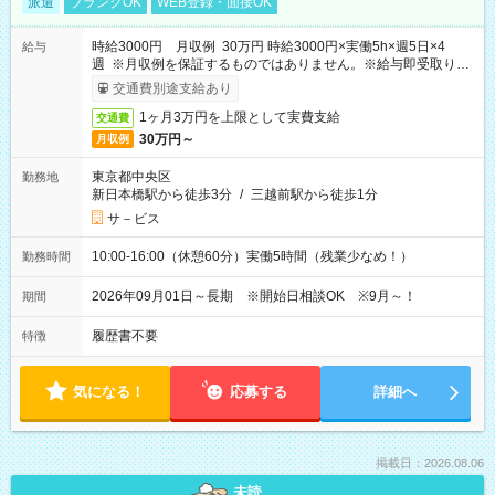
派遣
ブランクOK
WEB登録・面接OK
時給3000円 月収例 30万円 時給3000円×実働5h×週5日×4
給与
週 ※月収例を保証するものではありません。※給与即受取りサ
ービス利用可（利用条件有）
交通費別途支給あり
1ヶ月3万円を上限として実費支給
交通費
30万円～
月収例
東京都中央区
勤務地
新日本橋駅から徒歩3分
/
三越前駅から徒歩1分
サ－ビス
10:00-16:00（休憩60分）実働5時間（残業少なめ！）
勤務時間
2026年09月01日～長期 ※開始日相談OK ※9月～！
期間
履歴書不要
特徴
気になる！
応募する
詳細へ
掲載日：2026.08.06
未読