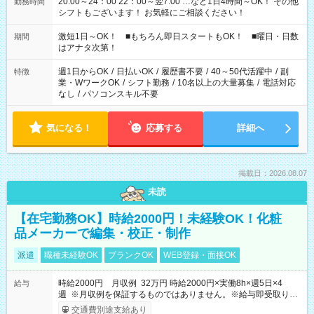
20:00～24：00 22：00～翌7:00 …など1日4時間～OK！ その他
勤務時間
シフトもございます！ お気軽にご相談ください！
激短1日～OK！ ■もちろん即日スタートもOK！ ■曜日・日数
期間
はアナタ次第！
週1日からOK
/
日払いOK
/
履歴書不要
/
40～50代活躍中
/
副
特徴
業・WワークOK
/
シフト勤務
/
10名以上の大量募集
/
電話対応
なし
/
パソコンスキル不要
気になる！
応募する
詳細へ
掲載日：2026.08.07
未読
【在宅勤務OK】時給2000円！未経験OK！化粧
品メーカーで編集・校正・制作
派遣
職種未経験OK
ブランクOK
WEB登録・面接OK
時給2000円 月収例 32万円 時給2000円×実働8h×週5日×4
給与
週 ※月収例を保証するものではありません。※給与即受取りサ
ービス利用可（利用条件有）
交通費別途支給あり