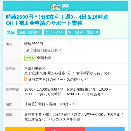
未読
時給2600円＊ほぼ在宅！週3～4日＆16時迄
OK！補助金申請のサポート業務
派遣
職種未経験OK
ブランクOK
WEB登録・面接OK
時給2600円
給与
交通費別途支給あり
全額支給
交通費
東京都中央区
勤務地
八丁堀(東京都)駅から徒歩2分
/
茅場町駅から徒歩6分
建設業界向けのAIサービスの提供など
10:00～17:00(実働6時間 休憩1時間) ※定時：10:00～
勤務時間
19:00（※終わりの時間：16:00～19:00で相談可！）
【急募】即日～長期 ※8月～！
期間
履歴書不要
/
40～50代活躍中
/
副業・WワークOK
/
服装自由
/
特徴
電話対応なし
/
パソコンスキル不要