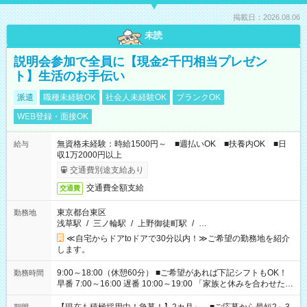
掲載日：2026.08.06
未読
説明会参加で全員に【現金2千円相当プレゼン
ト】生活のお手伝い
派遣
職種未経験OK
社会人未経験OK
ブランクOK
WEB登録・面接OK
無資格未経験：時給1500円～ ■週払いOK ■扶養内OK ■日
給与
収1万2000円以上
交通費別途支給あり
交通費全額支給
交通費
東京都台東区
勤務地
浅草駅
/
三ノ輪駅
/
上野御徒町駅
/
…
≪自宅からドアtoドアで30分以内！≫ご希望の勤務地を紹介
します。
9:00～18:00（休憩60分） ■ご希望があれば下記シフトもOK！
勤務時間
早番 7:00～16:00 遅番 10:00～19:00 「家族と休みを合わせた
い」 「余裕を持って夕飯の準備がしたい」 「できれば残業はし
たくない」 など、ご希望を教えてくださいね。 ※Wワーク希望