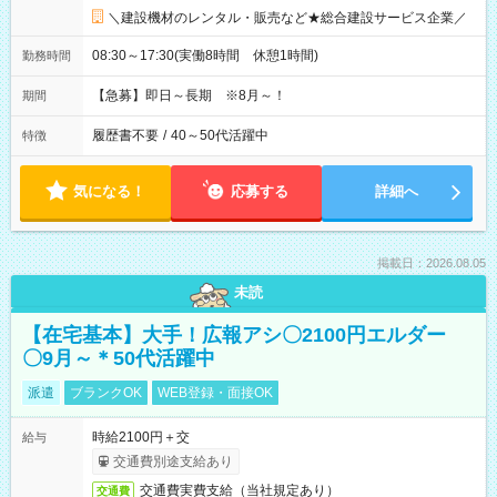
＼建設機材のレンタル・販売など★総合建設サービス企業／
08:30～17:30(実働8時間 休憩1時間)
勤務時間
【急募】即日～長期 ※8月～！
期間
履歴書不要
/
40～50代活躍中
特徴
気になる！
応募する
詳細へ
掲載日：2026.08.05
未読
【在宅基本】大手！広報アシ〇2100円エルダー
〇9月～＊50代活躍中
派遣
ブランクOK
WEB登録・面接OK
時給2100円＋交
給与
交通費別途支給あり
交通費実費支給（当社規定あり）
交通費