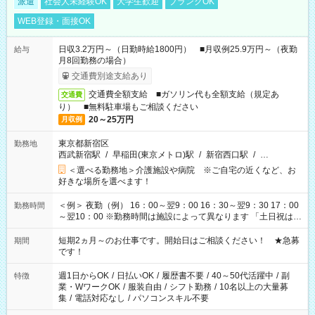
派遣
社会人未経験OK
大学生歓迎
ブランクOK
WEB登録・面接OK
日収3.2万円～（日勤時給1800円） ■月収例25.9万円～（夜勤
給与
月8回勤務の場合）
交通費別途支給あり
交通費全額支給 ■ガソリン代も全額支給（規定あ
交通費
り） ■無料駐車場もご相談ください
20～25万円
月収例
東京都新宿区
勤務地
西武新宿駅
/
早稲田(東京メトロ)駅
/
新宿西口駅
/
…
＜選べる勤務地＞介護施設や病院 ※ご自宅の近くなど、お
好きな場所を選べます！
＜例＞ 夜勤（例） 16：00～翌9：00 16：30～翌9：30 17：00
勤務時間
～翌10：00 ※勤務時間は施設によって異なります 「土日祝は休
みたい」 「しっかり稼ぎたい」 「もう少し遅い時間から始めた
い」など ご希望にあったお仕事をご案内いたします。 ※未経験
短期2ヵ月～のお仕事です。開始日はご相談ください！ ★急募
期間
の方の場合は1～2ヶ月間は日中での仕事を経験いただき、 お
です！
仕事に慣れてからの夜勤になります。 ★家庭の都合でお休みが
必要な場合も遠慮なくご相談ください。
週1日からOK
/
日払いOK
/
履歴書不要
/
40～50代活躍中
/
副
特徴
業・WワークOK
/
服装自由
/
シフト勤務
/
10名以上の大量募
集
/
電話対応なし
/
パソコンスキル不要