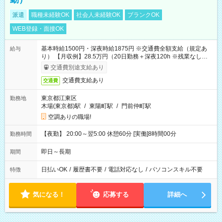
派遣
職種未経験OK
社会人未経験OK
ブランクOK
WEB登録・面接OK
基本時給1500円・深夜時給1875円 ※交通費全額支給（規定あ
給与
り） 【月収例】28.5万円（20日勤務＋深夜120h ※残業なしの場
合）
交通費別途支給あり
交通費支給あり
交通費
東京都江東区
勤務地
木場(東京都)駅
/
東陽町駅
/
門前仲町駅
空調ありの職場!
【夜勤】 20:00～翌5:00 休憩60分 [実働]8時間00分
勤務時間
即日～長期
期間
日払いOK
/
履歴書不要
/
電話対応なし
/
パソコンスキル不要
特徴
気になる！
応募する
詳細へ