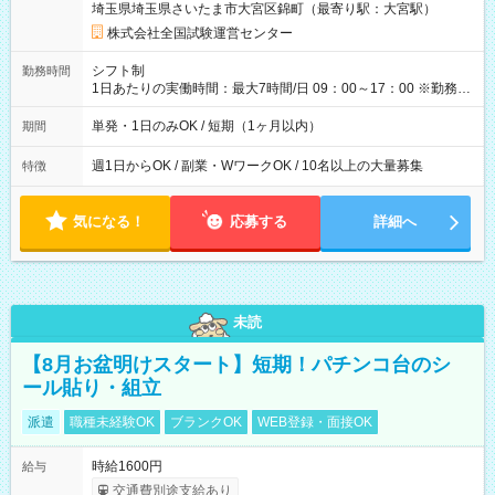
埼玉県埼玉県さいたま市大宮区錦町（最寄り駅：大宮駅）
×8時間＝日収10,400円＋交通費 ※当日の役割により時給＋100
円の場合あり ・国家試験 7:00～13:30（休憩なし） 時給1,300
株式会社全国試験運営センター
円（役割手当＋100円）×6時間＝日収8,400円＋交通費 【試用期
間】試用期間なし
シフト制
勤務時間
1日あたりの実働時間：最大7時間/日 09：00～17：00 ※勤務時
間は 試験により異なります。
単発・1日のみOK / 短期（1ヶ月以内）
期間
週1日からOK / 副業・WワークOK / 10名以上の大量募集
特徴
気になる！
応募する
詳細へ
未読
【8月お盆明けスタート】短期！パチンコ台のシ
ール貼り・組立
派遣
職種未経験OK
ブランクOK
WEB登録・面接OK
時給1600円
給与
交通費別途支給あり