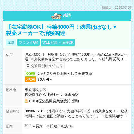
掲載日：2026.07.30
未読
【在宅勤務OK】時給4000円！残業ほぼなし▼
製薬メーカーで治験関連
派遣
ブランクOK
WEB登録・面接OK
時給4000円 月収例 58万円 時給4000円×実働7h15m×週5日×4
給与
週 ※月収例を保証するものではありません。※給与即受取りサ
ービス利用可（利用条件有）
交通費別途支給あり
1ヶ月3万円を上限として実費支給
交通費
30万円～
月収例
東京都文京区
勤務地
後楽園駅から徒歩1分
/
飯田橋駅
CRO(医薬品開発業務受託機関)
09:00-17:15（休憩60分）実働7時間15分（残業少なめ！） 勤務
勤務時間
時間を下記の範囲で調整することも可能です。 ・勤務開始時
間 09:00～10:00 ・勤務終了時間 16:00～17:15 ・実働
05:00～07:15
即日～長期 ※開始日相談OK
期間