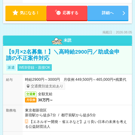
気になる！
応募する
詳細へ
掲載日：2026.08.05
未読
【9月×2名募集！】＼高時給2900円／助成金申
請の不正案件対応
派遣
WEB登録・面接OK
時給2900円～3000円 月収例 449,500円～465,000円+残業代
給与
交通費別途支給あり
全額支給
交通費
30万円～
月収例
東京都新宿区
勤務地
新宿駅から徒歩7分
/
都庁前駅から徒歩5分
【エネルギー開発・省エネなど】より良い日本の未来を考え
る公益財団法人