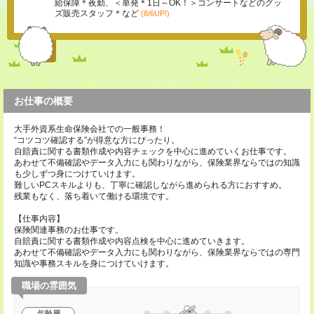
給保障＊夜勤、＜単発＊1日～OK！＞コンサートなどのグッ
ズ販売スタッフ＊など
(8/6UP!)
お仕事の概要
大手外資系生命保険会社での一般事務！
“コツコツ確認する”が得意な方にぴったり。
自賠責に関する書類作成や内容チェックを中心に進めていくお仕事です。
あわせて不備確認やデータ入力にも関わりながら、保険業界ならではの知識
も少しずつ身につけていけます。
難しいPCスキルよりも、丁寧に確認しながら進められる方におすすめ。
残業もなく、落ち着いて働ける環境です。
【仕事内容】
保険関連事務のお仕事です。
自賠責に関する書類作成や内容点検を中心に進めていきます。
あわせて不備確認やデータ入力にも関わりながら、保険業界ならではの専門
知識や事務スキルを身につけていけます。
職場の雰囲気
年齢層