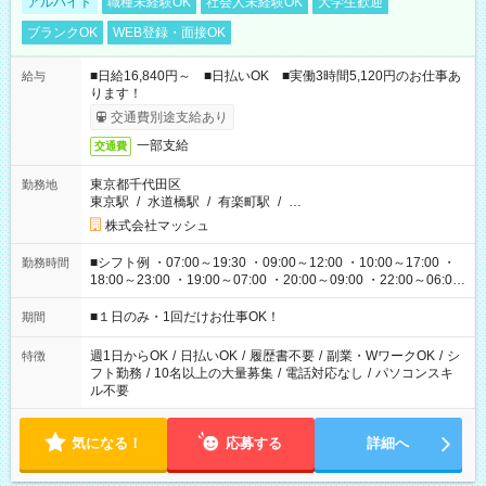
アルバイト
職種未経験OK
社会人未経験OK
大学生歓迎
ブランクOK
WEB登録・面接OK
■日給16,840円～ ■日払いOK ■実働3時間5,120円のお仕事あ
給与
ります！
交通費別途支給あり
一部支給
交通費
東京都千代田区
勤務地
東京駅
/
水道橋駅
/
有楽町駅
/
…
株式会社マッシュ
■シフト例 ・07:00～19:30 ・09:00～12:00 ・10:00～17:00 ・
勤務時間
18:00～23:00 ・19:00～07:00 ・20:00～09:00 ・22:00～06:00
etc ★最短で3時間で5,120円のお仕事から 15時間で2万円近く稼
げるお仕事も！ ご希望のお時間に合わせてご紹介！ ※シフトは
■１日のみ・1回だけお仕事OK！
期間
現場によって異なります。 ※勿論、休憩時間はあるのでご安心
ください！
週1日からOK
/
日払いOK
/
履歴書不要
/
副業・WワークOK
/
シ
特徴
フト勤務
/
10名以上の大量募集
/
電話対応なし
/
パソコンスキ
ル不要
気になる！
応募する
詳細へ