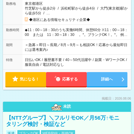
東京都港区
勤務地
竹芝駅から徒歩2分
/
浜松町駅から徒歩4分
/
大門(東京都)駅か
ら徒歩5分
/
…
◆港区にある情報セキュリティ企業◆
◆11：00～18：30のうち実働6時間、休憩60分 ※11：00～18：
勤務時間
00 または 11：30～18：30 。*。ブランクOK！。*。 例え
ば前職が、 在宅/財団法人/事務/コールセンター/受付/販売/カフェ
スタッフ スイーツ販売/ホテルフロント/化粧品販売/など 様々な
＜急募＞即日～長期／8月～9月～も相談OK！応募から最短即日
期間
業界から入社して活躍されています♪
には選考案内♪
日払いOK
/
履歴書不要
/
40～50代活躍中
/
副業・WワークOK
/
特徴
服装自由
/
電話対応なし
気になる！
応募する
詳細へ
掲載日：2026.08.06
未読
【NTTグループ】＼フルリモOK／月56万↑モニ
タリング検討・検証など
派遣
ブランクOK
WEB登録・面接OK