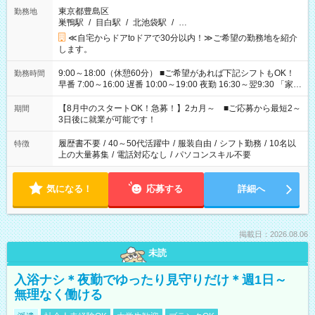
東京都豊島区
勤務地
巣鴨駅
/
目白駅
/
北池袋駅
/
…
≪自宅からドアtoドアで30分以内！≫ご希望の勤務地を紹介
します。
9:00～18:00（休憩60分） ■ご希望があれば下記シフトもOK！
勤務時間
早番 7:00～16:00 遅番 10:00～19:00 夜勤 16:30～翌9:30 「家族
と休みを合わせたい」 「余裕を持って夕飯の準備がしたい」
「できれば残業はしたくない」 など、ご希望を教えてください
【8月中のスタートOK！急募！】2カ月～ ■ご応募から最短2～
期間
ね。 ※Wワーク希望の方へ 今ご覧のお仕事で希望する勤務時間
3日後に就業が可能です！
と、もう1つのお仕事の勤務時間。 合計で週40時間を超える場
合は応募できません。
履歴書不要
/
40～50代活躍中
/
服装自由
/
シフト勤務
/
10名以
特徴
上の大量募集
/
電話対応なし
/
パソコンスキル不要
気になる！
応募する
詳細へ
掲載日：2026.08.06
未読
入浴ナシ＊夜勤でゆったり見守りだけ＊週1日～
無理なく働ける