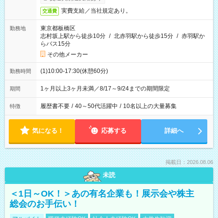
実費支給／当社規定あり。
交通費
東京都板橋区
勤務地
志村坂上駅から徒歩10分
/
北赤羽駅から徒歩15分
/
赤羽駅か
らバス15分
その他メーカー
(1)10:00-17:30(休憩60分)
勤務時間
1ヶ月以上3ヶ月未満／8/17～9/24までの期間限定
期間
履歴書不要
/
40～50代活躍中
/
10名以上の大量募集
特徴
気になる！
応募する
詳細へ
掲載日：2026.08.06
未読
＜1日～OK！＞あの有名企業も！展示会や株主
総会のお手伝い！