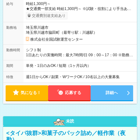
時給1,300円～
給与
★交通費一部支給 時給1,300円～ ※試験・役割により手当あり
※勤務回数により昇給あり 【即給（前払い）オプションあ
交通費別途支給あり
り！】 希望される場合、勤務から1週間ほどで給与の一部を受け
取れます。 ※手数料418円がかかります。 【過去試験日の収入
埼玉県川越市
勤務地
例】 ・河合塾模擬試験 8:30～17:30（休憩1時間） 時給1,300円
埼玉県川越市脇田町（最寄り駅：川越駅）
×8時間＝日収10,400円＋交通費 ※当日の役割により時給＋100
円の場合あり ・国家試験 7:00～13:30（休憩なし） 時給1,300
株式会社全国試験運営センター
円（役割手当＋100円）×6時間＝日収8,400円＋交通費 【試用期
間】試用期間なし
シフト制
勤務時間
1日あたりの実働時間：最大7時間/日 09：00～17：00 ※勤務時
間は 試験により異なります。
単発・1日のみOK / 短期（1ヶ月以内）
期間
週1日からOK / 副業・WワークOK / 10名以上の大量募集
特徴
気になる！
応募する
詳細へ
未読
<タイパ抜群>和菓子のパック詰め／軽作業（夜
勤）