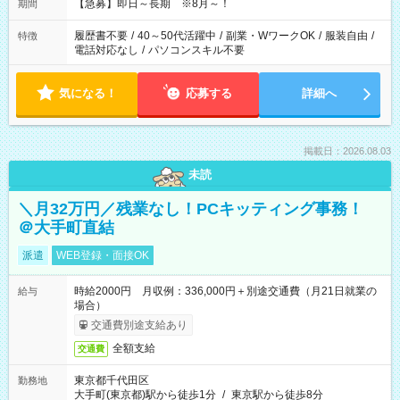
【急募】即日～長期 ※8月～！
期間
履歴書不要
/
40～50代活躍中
/
副業・WワークOK
/
服装自由
/
特徴
電話対応なし
/
パソコンスキル不要
気になる！
応募する
詳細へ
掲載日：2026.08.03
未読
＼月32万円／残業なし！PCキッティング事務！
＠大手町直結
派遣
WEB登録・面接OK
時給2000円 月収例：336,000円＋別途交通費（月21日就業の
給与
場合）
交通費別途支給あり
全額支給
交通費
東京都千代田区
勤務地
大手町(東京都)駅から徒歩1分
/
東京駅から徒歩8分