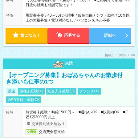
【現在も積極採用中！急募！】2カ月～ ■ご応募から最短2～3
期間
の方へ 今ご覧のお仕事で希望する勤務時間と、もう1つのお仕事
日後の就業も相談可能です！
の勤務時間。 合計で週40時間を超える場合は応募できません。
履歴書不要
/
40～50代活躍中
/
服装自由
/
シフト勤務
/
10名以
特徴
上の大量募集
/
電話対応なし
/
パソコンスキル不要
気になる！
応募する
詳細へ
掲載日：2026.08.06
未読
【オープニング募集】おばあちゃんのお散歩付
き添いも仕事の1つ
派遣
職種未経験OK
社会人未経験OK
ブランクOK
WEB登録・面接OK
無資格未経験：時給1500円～ ■週払いOK ■扶養内OK ■日
給与
収1万2000円以上
交通費別途支給あり
交通費全額支給
交通費