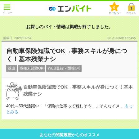
0
メニュー
気になる！
ログイン
お探しのバイト情報は掲載が終了しました。
掲載日 :2026
/
07
/
24
No.ADCA01465455
自動車保険知識でOK→事務スキルが身につ
く！基本残業ナシ
派遣
職種未経験OK
WEB登録・面接OK
自動車保険知識でOK→事務スキルが身につく！基本
残業ナシ
40代～50代活躍中！「保険の仕事って難しそう…」そんなイメ
...もっ
とみる
あなたの閲覧履歴からのオススメ