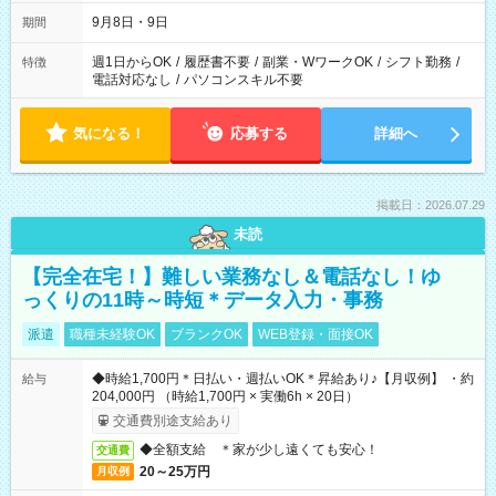
時間は変更となる可能性があります
9月8日・9日
期間
週1日からOK
/
履歴書不要
/
副業・WワークOK
/
シフト勤務
/
特徴
電話対応なし
/
パソコンスキル不要
気になる！
応募する
詳細へ
掲載日：2026.07.29
未読
【完全在宅！】難しい業務なし＆電話なし！ゆ
っくりの11時～時短＊データ入力・事務
派遣
職種未経験OK
ブランクOK
WEB登録・面接OK
◆時給1,700円＊日払い・週払いOK＊昇給あり♪【月収例】 ・約
給与
204,000円 （時給1,700円 × 実働6h × 20日）
交通費別途支給あり
◆全額支給 ＊家が少し遠くても安心！
交通費
20～25万円
月収例