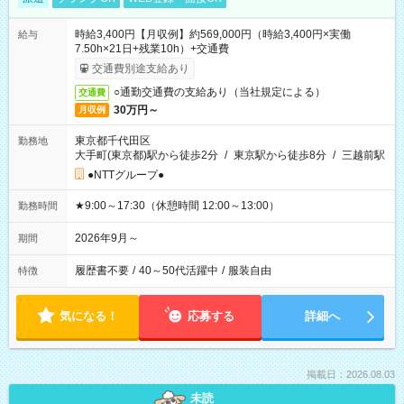
時給3,400円【月収例】約569,000円（時給3,400円×実働
給与
7.50h×21日+残業10h）+交通費
交通費別途支給あり
○通勤交通費の支給あり（当社規定による）
交通費
30万円～
月収例
東京都千代田区
勤務地
大手町(東京都)駅から徒歩2分
/
東京駅から徒歩8分
/
三越前駅
●NTTグループ●
★9:00～17:30（休憩時間 12:00～13:00）
勤務時間
2026年9月～
期間
履歴書不要
/
40～50代活躍中
/
服装自由
特徴
気になる！
応募する
詳細へ
掲載日：2026.08.03
未読