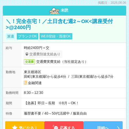
掲載日：2026.08.06
未読
＼！完全在宅！／土日含む週2～OK<講座受付
>@2400円
派遣
ブランクOK
WEB登録・面接OK
時給2400円＋交
給与
交通費別途支給あり
交通費実費支給（当社規定あり）
交通費
東京都港区
勤務地
田町(東京都)駅から徒歩4分
/
三田(東京都)駅から徒歩7分
金融関連
8:30～12:30
勤務時間
【急募】即日～長期 ※8月～OK！
期間
履歴書不要
/
40～50代活躍中
/
服装自由
特徴
気になる！
応募する
詳細へ