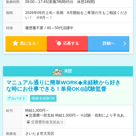
09:00～17:45(実働7時間45分 休憩1時間)
勤務時間
2026年09月上旬～長期 8月開始をご希望の方もご相談くださ
期間
い！ ※9月～！
履歴書不要
/
40～50代活躍中
特徴
気になる！
応募する
詳細へ
未読
マニュアル通りに簡単WORK◆未経験から好き
な時にお仕事できる！単発OK◎試験監督
アルバイト
職種未経験OK
時給1,300円～
給与
★交通費一部支給 時給1,300円～ ※試験・役割により手当あり
※勤務回数により昇給あり 【即給（前払い）オプションあ
交通費別途支給あり
り！】 希望される場合、勤務から1週間ほどで給与の一部を受け
取れます。 ※手数料418円がかかります。 【過去試験日の収入
さいたま市大宮区
勤務地
例】 ・河合塾模擬試験 8:30～17:30（休憩1時間） 時給1,300円