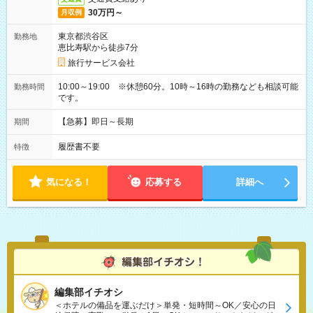
30万円～
月収例
東京都渋谷区
勤務地
恵比寿駅から徒歩7分
旅行サービス会社
10:00～19:00 ※休憩60分。10時～16時の勤務なども相談可能
勤務時間
です。
【急募】即日～長期
期間
履歴書不要
特徴
気になる！
応募する
詳細へ
編集部イチオシ
＜ホテルの備品を運ぶだけ＞単発・短時間～OK／安心の日