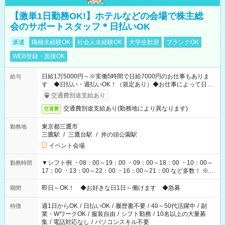
【激単1日勤務OK!】ホテルなどの会場で株主総
会のサポートスタッフ＊日払いOK
派遣
職種未経験OK
社会人未経験OK
大学生歓迎
ブランクOK
WEB登録・面接OK
日給1万5000円～※実働5時間で日給7000円のお仕事もありま
給与
す ◆日払い・週払いOK！（規定あり）◆お仕事によって日給
も異なります
交通費別途支給あり
交通費別途支給あり(勤務地により異なります)
交通費
東京都三鷹市
勤務地
三鷹駅
/
三鷹台駅
/
井の頭公園駅
イベント会場
▼シフト例 ・08：00～19：00 ・09：00～18：00 ・10：00～
勤務時間
17：00 ・13：00～22：00 ・16：00～21：00 など多数！ ※お
仕事により勤務時間が異なります
即日～OK！ ◆お好きな日1日～働けます ◆急募
期間
週1日からOK
/
日払いOK
/
履歴書不要
/
40～50代活躍中
/
副
特徴
業・WワークOK
/
服装自由
/
シフト勤務
/
10名以上の大量募
集
/
電話対応なし
/
パソコンスキル不要