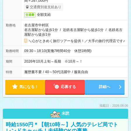
間＝267,000円
交通費別途支給あり
全額支給
交通費
名古屋市中村区
勤務地
名古屋駅から徒歩1分
/
近鉄名古屋駅から徒歩1分
/
名鉄名古
屋駅から徒歩1分
＼心がときめく旅行ツアーを提供！／大手の旅行代理店です♪
09:30～18:10(実働7時間40分 休憩1時間)
勤務時間
2026年10月上旬～長期 ※10月～！
期間
履歴書不要
/
40～50代活躍中
/
服装自由
特徴
気になる！
応募する
詳細へ
掲載日：2026.08.06
未読
時給1550円＊【朝10時～】人気のテレビ局でト
レンドキャッチ！未経験OKの事務