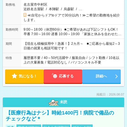
名古屋市中村区
勤務地
近鉄名古屋駅
/
本陣駅
/
烏森駅
/
…
≪自宅からドアtoドアで30分以内！≫ご希望の勤務地を紹介
します。
9:00～18:00（休憩60分） ■ご希望があれば下記シフトもOK！
勤務時間
早番 7:00～16:00 遅番 10:00～19:00 「家族と休みを合わせた
い」 「余裕を持って夕飯の準備がしたい」 「できれば残業はし
たくない」 など、ご希望を教えてくださいね。 ※Wワーク希望
【現在も積極採用中！急募！】2カ月～ ■ご応募から最短2～3
期間
の方へ 今ご覧のお仕事で希望する勤務時間と、もう1つのお仕事
日後の就業も相談可能です！
の勤務時間。 合計で週40時間を超える場合は応募できません。
履歴書不要
/
40～50代活躍中
/
服装自由
/
シフト勤務
/
10名以
特徴
上の大量募集
/
電話対応なし
/
パソコンスキル不要
気になる！
応募する
詳細へ
掲載日：2026.08.07
未読
【医療行為はナシ】時給1400円！病院で備品の
チェックなど＊