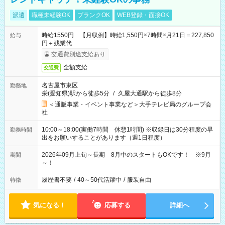
派遣
職種未経験OK
ブランクOK
WEB登録・面接OK
時給1550円 【月収例】時給1,550円×7時間×月21日＝227,850
給与
円＋残業代
交通費別途支給あり
全額支給
交通費
名古屋市東区
勤務地
栄(愛知県)駅から徒歩5分
/
久屋大通駅から徒歩8分
＜通販事業・イベント事業など＞大手テレビ局のグループ会
社
10:00～18:00(実働7時間 休憩1時間) ※収録日は30分程度の早
勤務時間
出をお願いすることがあります（週1日程度）
2026年09月上旬～長期 8月中のスタートもOKです！ ※9月
期間
～！
履歴書不要
/
40～50代活躍中
/
服装自由
特徴
気になる！
応募する
詳細へ