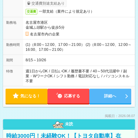
交通費別途支給あり
一部支給（案件により規定あり）
交通費
名古屋市港区
勤務地
金城ふ頭駅から徒歩5分
名古屋市内の企業
(1)（8:00～12:00、17:00～21:00） (2)（8:00～12:00、12:00～
勤務時間
16:00、17:00～21:00）
8/15～10/26
期間
週1日からOK
/
日払いOK
/
履歴書不要
/
40～50代活躍中
/
副
特徴
業・WワークOK
/
シフト勤務
/
電話対応なし
/
パソコンスキル
不要
気になる！
応募する
詳細へ
掲載日：2026.08.07
未読
時給3000円！未経験OK！【トヨタ自動車】在