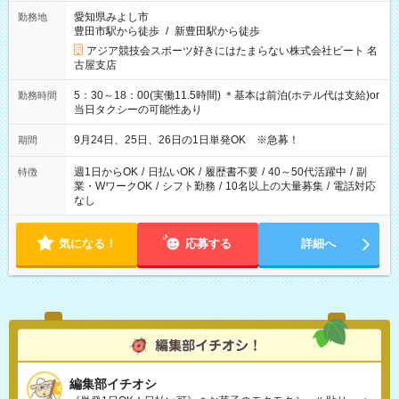
愛知県みよし市
勤務地
豊田市駅から徒歩
/
新豊田駅から徒歩
アジア競技会スポーツ好きにはたまらない株式会社ビート 名
古屋支店
5：30～18：00(実働11.5時間) ＊基本は前泊(ホテル代は支給)or
勤務時間
当日タクシーの可能性あり
9月24日、25日、26日の1日単発OK ※急募！
期間
週1日からOK
/
日払いOK
/
履歴書不要
/
40～50代活躍中
/
副
特徴
業・WワークOK
/
シフト勤務
/
10名以上の大量募集
/
電話対応
なし
気になる！
応募する
詳細へ
編集部イチオシ