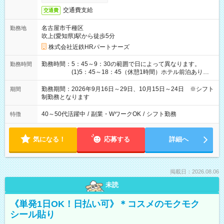
交通費支給
交通費
名古屋市千種区
勤務地
吹上(愛知県)駅から徒歩5分
株式会社近鉄HRパートナーズ
勤務時間：5：45～9：30の範囲で日によって異なります。
勤務時間
(1)5：45～18：45（休憩1時間）ホテル前泊あり！
(2)6：00～19：00（休憩1時間）ホテル前泊あり！
(3)6：45～19：45（休憩1時間） (4)7：
勤務期間：2026年9月16日～29日、10月15日～24日 ※シフト
期間
30～20：30（休憩1時間） (5)8：30～18：00（休憩
制勤務となります
1時間） (6)9：30～21：30（休憩1時間）
40～50代活躍中
/
副業・WワークOK
/
シフト勤務
特徴
気になる！
応募する
詳細へ
掲載日：2026.08.06
未読
《単発1日OK！日払い可》＊コスメのモクモク
シール貼り