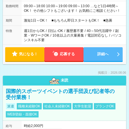
09:00～18:00 10:00～19:00 09:00～13:00 …など1日4時間～
勤務時間
OK！ その他シフトもございます！ お気軽にご相談ください！
激短1日～OK！ ■もちろん即日スタートもOK！ ■急募
期間
週1日からOK
/
日払いOK
/
履歴書不要
/
40～50代活躍中
/
副
特徴
業・WワークOK
/
10名以上の大量募集
/
電話対応なし
/
パソコ
ンスキル不要
気になる！
応募する
詳細へ
掲載日：2026.08.06
未読
国際的スポーツイベントの選手団及び記者等の
受付業務！
派遣
職種未経験OK
社会人未経験OK
大学生歓迎
ブランクOK
WEB登録・面接OK
時給2,000円
給与