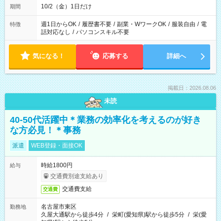
10/2（金）1日だけ
期間
週1日からOK
/
履歴書不要
/
副業・WワークOK
/
服装自由
/
電
特徴
話対応なし
/
パソコンスキル不要
気になる！
応募する
詳細へ
掲載日：2026.08.06
未読
40-50代活躍中＊業務の効率化を考えるのが好き
な方必見！＊事務
派遣
WEB登録・面接OK
時給1800円
給与
交通費別途支給あり
交通費支給
交通費
名古屋市東区
勤務地
久屋大通駅から徒歩4分
/
栄町(愛知県)駅から徒歩5分
/
栄(愛