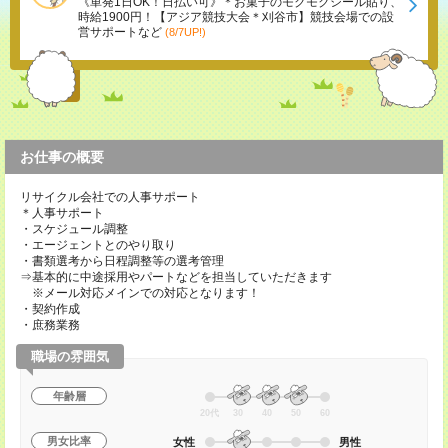
《単発1日OK！日払い可》＊お菓子のモクモクシール貼り、
時給1900円！【アジア競技大会＊刈谷市】競技会場での設
営サポートなど
(8/7UP!)
お仕事の概要
リサイクル会社での人事サポート
＊人事サポート
・スケジュール調整
・エージェントとのやり取り
・書類選考から日程調整等の選考管理
⇒基本的に中途採用やパートなどを担当していただきます
※メール対応メインでの対応となります！
・契約作成
・庶務業務
職場の雰囲気
年齢層
20代
30
40
50
60
男女比率
女性
男性