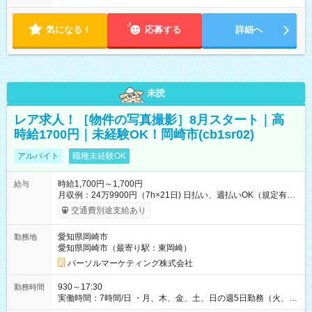
気になる！
応募する
詳細へ
未読
レア求人！［物件の写真撮影］8月スタート｜高
時給1700円｜未経験OK！岡崎市(cb1sr02)
アルバイト
職種未経験OK
時給1,700円～1,700円
給与
月収例：24万9900円（7h×21日) 日払い、週払いOK（規定有
り） 【試用期間】試用期間なし
交通費別途支給あり
愛知県岡崎市
勤務地
愛知県岡崎市（最寄り駅：東岡崎）
パーソルマーケティング株式会社
930～17:30
勤務時間
実働時間：7時間/日 ・月、木、金、土、日の週5日勤務（火、水
は固定休です／夏季、年末年始等、長期休暇有り！） ・ワンシ