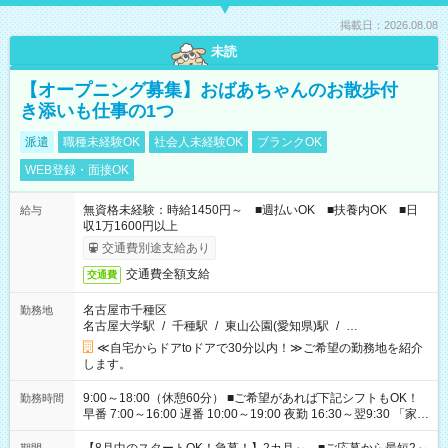
掲載日：2026.08.08
未読
【オープニング募集】おばあちゃんのお散歩付
き添いも仕事の1つ
派遣
職種未経験OK
社会人未経験OK
ブランクOK
WEB登録・面接OK
無資格未経験：時給1450円～ ■週払いOK ■扶養内OK ■日
給与
収1万1600円以上
交通費別途支給あり
交通費全額支給
交通費
名古屋市千種区
勤務地
名古屋大学駅
/
千種駅
/
東山公園(愛知県)駅
/
…
≪自宅からドアtoドアで30分以内！≫ご希望の勤務地を紹介
します。
9:00～18:00（休憩60分） ■ご希望があれば下記シフトもOK！
勤務時間
早番 7:00～16:00 遅番 10:00～19:00 夜勤 16:30～翌9:30 「家族
と休みを合わせたい」 「余裕を持って夕飯の準備がしたい」
「できれば残業はしたくない」 など、ご希望を教えてください