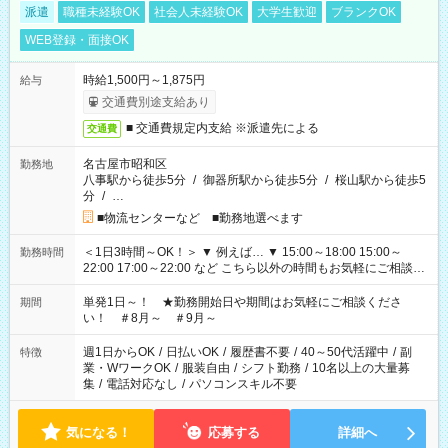
派遣
職種未経験OK
社会人未経験OK
大学生歓迎
ブランクOK
WEB登録・面接OK
時給1,500円～1,875円
給与
交通費別途支給あり
■ 交通費規定内支給 ※派遣先による
交通費
名古屋市昭和区
勤務地
八事駅から徒歩5分
/
御器所駅から徒歩5分
/
桜山駅から徒歩5
分
/
…
■物流センターなど ■勤務地選べます
＜1日3時間～OK！＞ ▼ 例えば… ▼ 15:00～18:00 15:00～
勤務時間
22:00 17:00～22:00 など こちら以外の時間もお気軽にご相談く
ださい！
単発1日～！ ★勤務開始日や期間はお気軽にご相談くださ
期間
い！ ＃8月～ ＃9月～
週1日からOK
/
日払いOK
/
履歴書不要
/
40～50代活躍中
/
副
特徴
業・WワークOK
/
服装自由
/
シフト勤務
/
10名以上の大量募
集
/
電話対応なし
/
パソコンスキル不要
気になる！
応募する
詳細へ