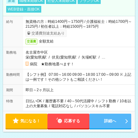
派遣
職種未経験OK
社会人未経験OK
ブランクOK
WEB登録・面接OK
無資格の方：時給1400円～1750円 / 介護福祉士：時給1700円～
給与
2125円 / 初任者以上：時給1500円～1875円
交通費別途支給あり
全額支給
交通費
名古屋市中区
勤務地
栄(愛知県)駅
/
伏見(愛知県)駅
/
矢場町駅
/
…
病院 ★勤務地選べます！
【シフト例】 07:00～16:00 09:00～18:00 17:00～09:00 ※ 上記
勤務時間
は一例です！その他シフトもご相談ください！
即日～2ヶ月以上
期間
日払いOK
/
履歴書不要
/
40～50代活躍中
/
シフト勤務
/
10名以
特徴
上の大量募集
/
電話対応なし
/
パソコンスキル不要
気になる！
応募する
詳細へ