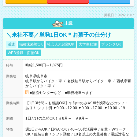
掲載日：2026.08.07
未読
＼来社不要／単発1日OK＊お菓子の仕分け
派遣
職種未経験OK
社会人未経験OK
大学生歓迎
ブランクOK
WEB登録・面接OK
時給1,500円～1,875円
給与
岐阜県岐阜市
勤務地
岐阜駅からバイク・車
/
名鉄岐阜駅からバイク・車
/
西岐阜駅
からバイク・車
/
…
■物流センターなど ■勤務地選べます
【1日3時間～も相談OK!】午前中のみや18時以降などのシフト
勤務時間
あり！ シフト例 ▼9:00～12:00 ▼9:00～17:00 ▼10:00～19:00
▼18:00～21:00
1日だけの単発OK！＃8月～ ＃9月～
期間
週1日からOK
/
日払いOK
/
40～50代活躍中
/
副業・Wワーク
特徴
OK
/
服装自由
/
シフト勤務
/
10名以上の大量募集
/
電話対応な