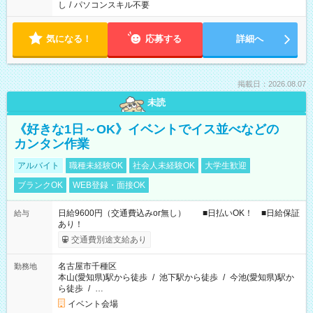
し
/
パソコンスキル不要
気になる！
応募する
詳細へ
掲載日：2026.08.07
未読
《好きな1日～OK》イベントでイス並べなどの
カンタン作業
アルバイト
職種未経験OK
社会人未経験OK
大学生歓迎
ブランクOK
WEB登録・面接OK
日給9600円（交通費込みor無し） ■日払いOK！ ■日給保証
給与
あり！
交通費別途支給あり
名古屋市千種区
勤務地
本山(愛知県)駅から徒歩
/
池下駅から徒歩
/
今池(愛知県)駅か
ら徒歩
/
…
イベント会場