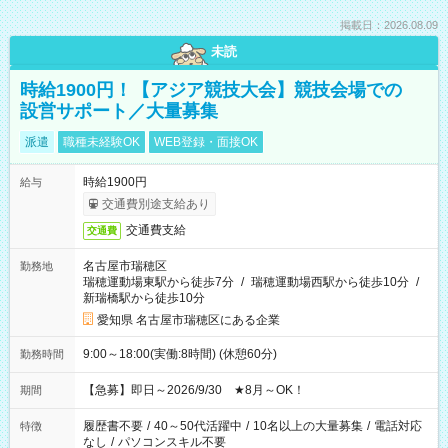
掲載日：2026.08.09
未読
時給1900円！【アジア競技大会】競技会場での
設営サポート／大量募集
派遣
職種未経験OK
WEB登録・面接OK
時給1900円
給与
交通費別途支給あり
交通費支給
交通費
名古屋市瑞穂区
勤務地
瑞穂運動場東駅から徒歩7分
/
瑞穂運動場西駅から徒歩10分
/
新瑞橋駅から徒歩10分
愛知県 名古屋市瑞穂区にある企業
9:00～18:00(実働:8時間) (休憩60分)
勤務時間
【急募】即日～2026/9/30 ★8月～OK！
期間
履歴書不要
/
40～50代活躍中
/
10名以上の大量募集
/
電話対応
特徴
なし
/
パソコンスキル不要