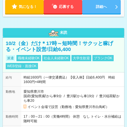
気になる！
応募する
詳細へ
未読
10/2（金）だけ＊17時～短時間！サクッと稼げ
る・イベント設営/日給6,400
派遣
職種未経験OK
社会人未経験OK
大学生歓迎
ブランクOK
WEB登録・面接OK
時給1600円（一律交通費込）【収入例】日給6,400円 時給
給与
1600円×4時間
愛知県豊川市
勤務地
国府(愛知県)駅から車9分
/
豊川駅から車19分
/
豊川稲荷駅か
ら車20
イベント会場で設営（勤務地：愛知県豊川市白鳥町）
17：00～21：00（実働4時間） 休憩 なし トイレ・水分補給は
勤務時間
随時可能