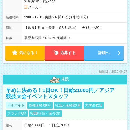
知県)駅から徒歩5分
メーカー
9:00～17:15(実働:7時間15分) (休憩60分)
勤務時間
【急募】即日～長期（3カ月以上） ★8月～OK！
期間
履歴書不要
/
40～50代活躍中
特徴
気になる！
応募する
詳細へ
掲載日：2026.08.07
未読
早めに決める！1日OK！日給21000円／アジア
競技大会イベントスタッフ
アルバイト
職種未経験OK
社会人未経験OK
大学生歓迎
ブランクOK
WEB登録・面接OK
日給21000円 ＊日払いOK！
給与