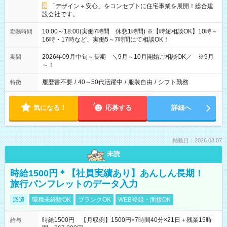
「デザイン＋安心」をコンセプトに住宅事業を展開！総合建
設会社です。
10:00～18:00(実働7時間 休憩1時間) ※【時短相談OK】10時～
勤務時間
16時・17時など、実働5～7時間にて相談OK！
2026年09月中旬～長期 ＼9月～10月開始ご相談OK／ ※9月
期間
～！
履歴書不要
/
40～50代活躍中
/
服装自由
/
シフト勤務
特徴
気になる！
応募する
詳細へ
掲載日：2026.08.07
未読
時給1500円＊【社員実績あり】あんしん長期！
旅行パンフレットのデータ入力
派遣
職種未経験OK
ブランクOK
WEB登録・面接OK
時給1500円 【月収例】1500円×7時間40分×21日＋残業15時
給与