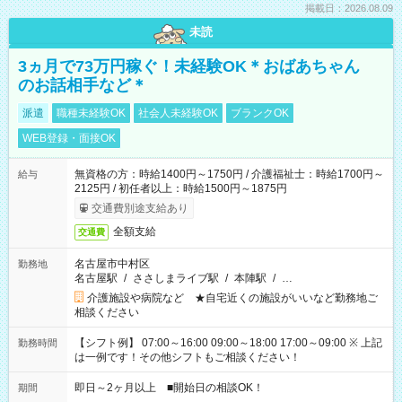
掲載日：2026.08.09
未読
3ヵ月で73万円稼ぐ！未経験OK＊おばあちゃん
のお話相手など＊
派遣
職種未経験OK
社会人未経験OK
ブランクOK
WEB登録・面接OK
無資格の方：時給1400円～1750円 / 介護福祉士：時給1700円～
給与
2125円 / 初任者以上：時給1500円～1875円
交通費別途支給あり
全額支給
交通費
名古屋市中村区
勤務地
名古屋駅
/
ささしまライブ駅
/
本陣駅
/
…
介護施設や病院など ★自宅近くの施設がいいなど勤務地ご
相談ください
【シフト例】 07:00～16:00 09:00～18:00 17:00～09:00 ※ 上記
勤務時間
は一例です！その他シフトもご相談ください！
即日～2ヶ月以上 ■開始日の相談OK！
期間