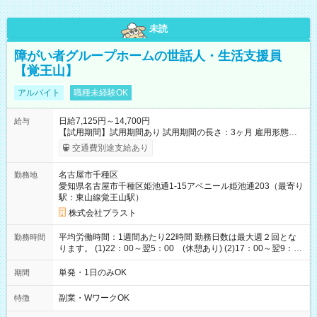
未読
障がい者グループホームの世話人・生活支援員
【覚王山】
アルバイト
職種未経験OK
日給7,125円～14,700円
給与
【試用期間】試用期間あり 試用期間の長さ：3ヶ月 雇用形態、
給与は本採用時と同じです。
交通費別途支給あり
名古屋市千種区
勤務地
愛知県名古屋市千種区姫池通1-15アベニール姫池通203（最寄り
駅：東山線覚王山駅）
株式会社プラスト
平均労働時間：1週間あたり22時間 勤務日数は最大週２回とな
勤務時間
ります。 (1)22：00～翌5：00 (休憩あり) (2)17：00～翌9：
00 (休憩あり) ３６協定提出済 平均労働時間：1週間あたり22
時間 勤務日数は最大週２回となります。 (1)22：00～翌5：00
単発・1日のみOK
期間
(休憩あり) (2)17：00～翌9：00 (休憩あり) ３６協定提出済
副業・WワークOK
特徴