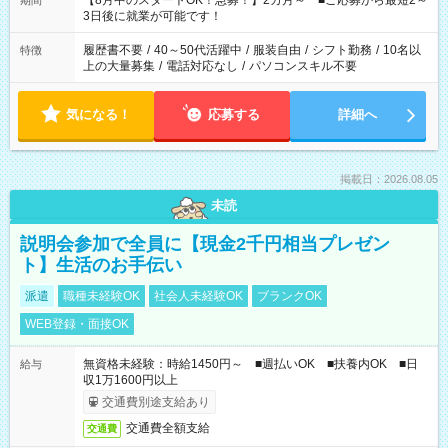
【8月中のスタートOK！急募！】2カ月～ ■ご応募から最短2～
期間
ね。 ※Wワーク希望の方へ 今ご覧のお仕事で希望する勤務時間
3日後に就業が可能です！
と、もう1つのお仕事の勤務時間。 合計で週40時間を超える場
合は応募できません。
履歴書不要
/
40～50代活躍中
/
服装自由
/
シフト勤務
/
10名以
特徴
上の大量募集
/
電話対応なし
/
パソコンスキル不要
気になる！
応募する
詳細へ
掲載日：2026.08.05
未読
説明会参加で全員に【現金2千円相当プレゼン
ト】生活のお手伝い
派遣
職種未経験OK
社会人未経験OK
ブランクOK
WEB登録・面接OK
無資格未経験：時給1450円～ ■週払いOK ■扶養内OK ■日
給与
収1万1600円以上
交通費別途支給あり
交通費全額支給
交通費