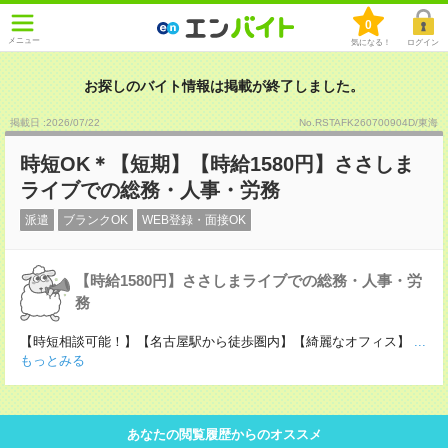
0
メニュー
気になる！
ログイン
お探しのバイト情報は掲載が終了しました。
掲載日 :2026
/
07
/
22
No.RSTAFK260700904D/東海
時短OK＊【短期】【時給1580円】ささしま
ライブでの総務・人事・労務
派遣
ブランクOK
WEB登録・面接OK
【時給1580円】ささしまライブでの総務・人事・労
務
【時短相談可能！】【名古屋駅から徒歩圏内】【綺麗なオフィス】
...
もっとみる
あなたの閲覧履歴からのオススメ