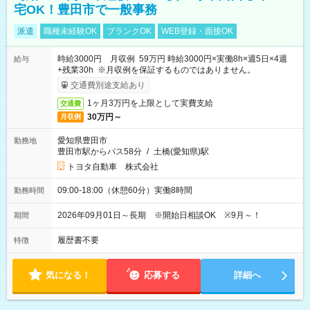
宅OK！豊田市で一般事務
派遣
職種未経験OK
ブランクOK
WEB登録・面接OK
時給3000円 月収例 59万円 時給3000円×実働8h×週5日×4週
給与
+残業30h ※月収例を保証するものではありません。
交通費別途支給あり
1ヶ月3万円を上限として実費支給
交通費
30万円～
月収例
愛知県豊田市
勤務地
豊田市駅からバス58分
/
土橋(愛知県)駅
トヨタ自動車 株式会社
09:00-18:00（休憩60分）実働8時間
勤務時間
2026年09月01日～長期 ※開始日相談OK ※9月～！
期間
履歴書不要
特徴
気になる！
応募する
詳細へ