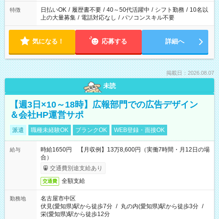
日払いOK
/
履歴書不要
/
40～50代活躍中
/
シフト勤務
/
10名以
特徴
上の大量募集
/
電話対応なし
/
パソコンスキル不要
気になる！
応募する
詳細へ
掲載日：2026.08.07
未読
【週3日×10～18時】広報部門での広告デザイン
＆会社HP運営サポ
派遣
職種未経験OK
ブランクOK
WEB登録・面接OK
時給1650円 【月収例】13万8,600円（実働7時間・月12日の場
給与
合）
交通費別途支給あり
全額支給
交通費
名古屋市中区
勤務地
伏見(愛知県)駅から徒歩7分
/
丸の内(愛知県)駅から徒歩3分
/
栄(愛知県)駅から徒歩12分