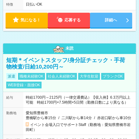
フト！ 残業ほぼナシ（0～5h/月）
日払いOK
特徴
気になる！
応募する
詳細へ
未読
短期＊イベントスタッフ/身分証チェック・手荷
物検査/日給10,200円～
派遣
職種未経験OK
社会人未経験OK
大学生歓迎
ブランクOK
WEB登録・面接OK
時給1700円～2125円（一律交通費込）【収入例】6.3万円以上
給与
可能 時給1700円×7.5時間×5日間（勤務日数により異なる）
愛知県豊橋市
勤務地
豊橋駅から車15分
/
二川駅から車14分
/
赤岩口駅から車10分
イベント会場入口でサポートStaff（勤務地：愛知県豊橋市岩
田町）