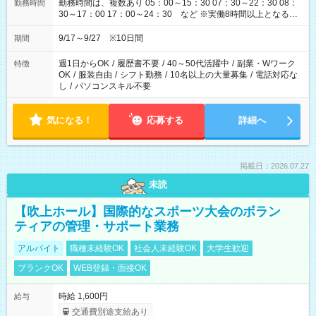
勤務時間は、複数あり 05：00～15：30 07：30～22：30 08：
勤務時間
30～17：00 17：00～24：30 など ※実働8時間以上となる勤
務もあります。 【休憩】60分+他休憩あり 交替で取得します。
安全面に配慮しこまめな休憩があります。
9/17～9/27 ※10日間
期間
週1日からOK
/
履歴書不要
/
40～50代活躍中
/
副業・Wワーク
特徴
OK
/
服装自由
/
シフト勤務
/
10名以上の大量募集
/
電話対応な
し
/
パソコンスキル不要
気になる！
応募する
詳細へ
掲載日：2026.07.27
未読
【吹上ホール】国際的なスポーツ大会のボラン
ティアの管理・サポート業務
アルバイト
職種未経験OK
社会人未経験OK
大学生歓迎
ブランクOK
WEB登録・面接OK
時給 1,600円
給与
交通費別途支給あり