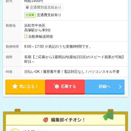
時給1400円
給与
交通費別途支給あり
交通費支給有り
交通費
浜松市中央区
勤務地
高塚駅から車9分
自動車輸送関係
8:00～17:00 ※表記のうち実働8時間です。
勤務時間
長期【ご応募から1週間以内(最短2日目)のスピード就業が可能】
期間
即日～
日払いOK
/
履歴書不要
/
電話対応なし
/
パソコンスキル不要
特徴
気になる！
応募する
詳細へ