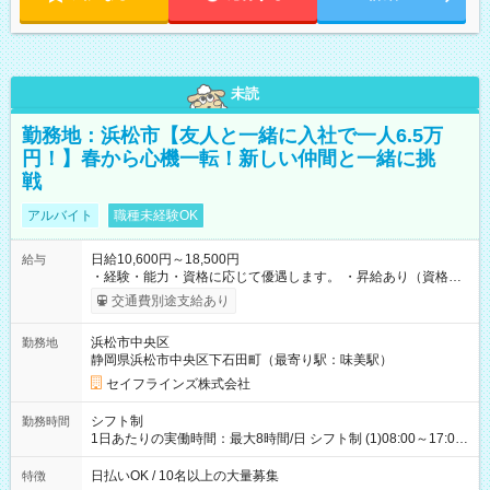
未読
勤務地：浜松市【友人と一緒に入社で一人6.5万
円！】春から心機一転！新しい仲間と一緒に挑
戦
アルバイト
職種未経験OK
日給10,600円～18,500円
給与
・経験・能力・資格に応じて優遇します。 ・昇給あり（資格取
得・勤務成績により随時） ・交通費全額支給（規定あり） ・日
交通費別途支給あり
払い・週払い制度あり（規定あり） ・早く勤務が終わっても日
給全額保証 ・各種手当あり（深夜手当、資格手当） ・資格取得
浜松市中央区
勤務地
支援あり（費用会社全額負担） ・紹介手当制度あり（最大
静岡県浜松市中央区下石田町（最寄り駅：味美駅）
130,000円） 【試用期間】試用期間あり 試用期間の長さ：3ヶ月
雇用形態、給与は本採用時と同じです。
セイフラインズ株式会社
シフト制
勤務時間
1日あたりの実働時間：最大8時間/日 シフト制 (1)08:00～17:00
(2)21:00～06:00
日払いOK / 10名以上の大量募集
特徴