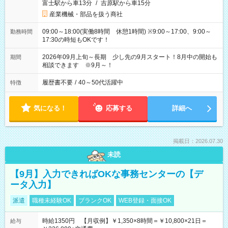
富士駅から車13分
/
吉原駅から車15分
産業機械・部品を扱う商社
09:00～18:00(実働8時間 休憩1時間) ※9:00～17:00、9:00～
勤務時間
17:30の時短もOKです！
2026年09月上旬～長期 少し先の9月スタート！8月中の開始も
期間
相談できます ※9月～！
履歴書不要
/
40～50代活躍中
特徴
気になる！
応募する
詳細へ
掲載日：2026.07.30
未読
【9月】入力できればOKな事務センターの【デ
ータ入力】
派遣
職種未経験OK
ブランクOK
WEB登録・面接OK
時給1350円 【月収例】￥1,350×8時間＝￥10,800×21日＝
給与