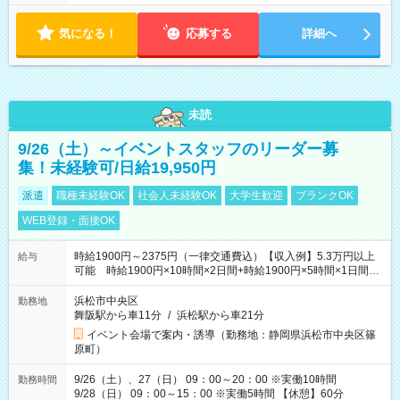
気になる！
応募する
詳細へ
未読
9/26（土）～イベントスタッフのリーダー募
集！未経験可/日給19,950円
派遣
職種未経験OK
社会人未経験OK
大学生歓迎
ブランクOK
WEB登録・面接OK
時給1900円～2375円（一律交通費込）【収入例】5.3万円以上
給与
可能 時給1900円×10時間×2日間+時給1900円×5時間×1日間
（実働8時間を越えた時給：2375円）
浜松市中央区
勤務地
舞阪駅から車11分
/
浜松駅から車21分
イベント会場で案内・誘導（勤務地：静岡県浜松市中央区篠
原町）
9/26（土）、27（日） 09：00～20：00 ※実働10時間
勤務時間
9/28（日） 09：00～15：00 ※実働5時間 【休憩】60分