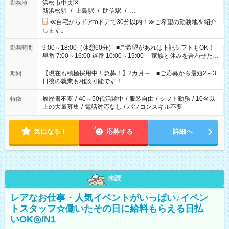
浜松市中央区
勤務地
新浜松駅
/
上島駅
/
助信駅
/
…
≪自宅からドアtoドアで30分以内！≫ご希望の勤務地を紹介
します。
9:00～18:00（休憩60分） ■ご希望があれば下記シフトもOK！
勤務時間
早番 7:00～16:00 遅番 10:00～19:00 「家族と休みを合わせた
い」 「余裕を持って夕飯の準備がしたい」 「できれば残業はし
たくない」 など、ご希望を教えてくださいね。 ※Wワーク希望
【現在も積極採用中！急募！】2カ月～ ■ご応募から最短2～3
期間
の方へ 今ご覧のお仕事で希望する勤務時間と、もう1つのお仕事
日後の就業も相談可能です！
の勤務時間。 合計で週40時間を超える場合は応募できません。
履歴書不要
/
40～50代活躍中
/
服装自由
/
シフト勤務
/
10名以
特徴
上の大量募集
/
電話対応なし
/
パソコンスキル不要
気になる！
応募する
詳細へ
未読
レアなお仕事・人気イベントがいっぱい♪イベン
トスタッフ☆働いたその日に給料もらえる日払
いOK◎/N1