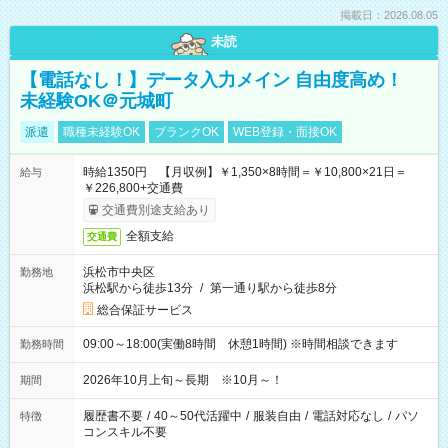
掲載日：2026.08.05
未読
【電話なし！】データ入力メイン 自由度高め！
未経験OK＠元城町
派遣
職種未経験OK
ブランクOK
WEB登録・面接OK
時給1350円 【月収例】￥1,350×8時間＝￥10,800×21日＝
給与
￥226,800+交通費
交通費別途支給あり
全額支給
交通費
浜松市中央区
勤務地
浜松駅から徒歩13分
/
第一通り駅から徒歩8分
総合保証サービス
09:00～18:00(実働8時間 休憩1時間) ※時間相談できます
勤務時間
2026年10月上旬～長期 ※10月～！
期間
履歴書不要
/
40～50代活躍中
/
服装自由
/
電話対応なし
/
パソ
特徴
コンスキル不要