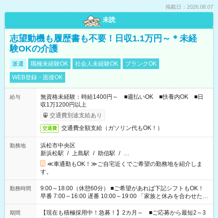
掲載日：2026.08.07
未読
志望動機も履歴書も不要！日収1.1万円～＊未経
験OKの介護
派遣
職種未経験OK
社会人未経験OK
ブランクOK
WEB登録・面接OK
無資格未経験：時給1400円～ ■週払いOK ■扶養内OK ■日
給与
収1万1200円以上
交通費別途支給あり
交通費全額支給（ガソリン代もOK！）
交通費
浜松市中央区
勤務地
新浜松駅
/
上島駅
/
助信駅
/
…
≪車通勤もOK！≫ご自宅近くでご希望の勤務地を紹介しま
す。
9:00～18:00（休憩60分） ■ご希望があれば下記シフトもOK！
勤務時間
早番 7:00～16:00 遅番 10:00～19:00 「家族と休みを合わせた
い」 「余裕を持って夕飯の準備がしたい」 「できれば残業はし
たくない」 など、ご希望を教えてくださいね。 ※Wワーク希望
【現在も積極採用中！急募！】2カ月～ ■ご応募から最短2～3
期間