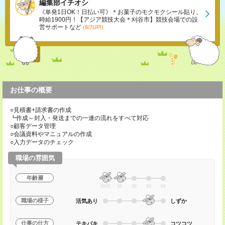
編集部イチオシ
《単発1日OK！日払い可》＊お菓子のモクモクシール貼り、
時給1900円！【アジア競技大会＊刈谷市】競技会場での設
営サポートなど
(8/7UP!)
お仕事の概要
○見積書+請求書の作成
┗作成～封入・発送までの一連の流れをすべて対応
○顧客データ管理
○会議資料やマニュアルの作成
○入力データのチェック
職場の雰囲気
年齢層
20代
30
40
50
60
職場の様子
活気あり
しずか
仕事の仕方
テキパキ
コツコツ