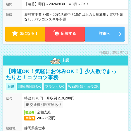
【急募】即日～2026/9/30 ★8月～OK！
期間
履歴書不要
/
40～50代活躍中
/
10名以上の大量募集
/
電話対応
特徴
なし
/
パソコンスキル不要
気になる！
応募する
詳細へ
掲載日：2026.07.31
未読
【時短OK！気軽にお休みOK！】少人数でまっ
たりと！コツコツ事務
派遣
職種未経験OK
ブランクOK
WEB登録・面接OK
時給1370円 月収例 219,200円
給与
交通費別途支給あり
全額支給
交通費
20～25万円
月収例
静岡県富士市
勤務地