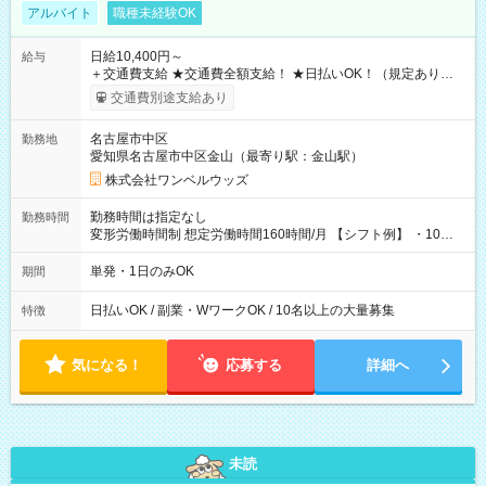
アルバイト
職種未経験OK
日給10,400円～
給与
＋交通費支給 ★交通費全額支給！ ★日払いOK！（規定あり） ┗
働いたその日に現金GET♪ お仕事後はコンビニATMから 日払
交通費別途支給あり
い分を引き落とせます！ 【試用期間】試用期間なし
名古屋市中区
勤務地
愛知県名古屋市中区金山（最寄り駅：金山駅）
株式会社ワンベルウッズ
勤務時間は指定なし
勤務時間
変形労働時間制 想定労働時間160時間/月 【シフト例】 ・10：
00～20：00
単発・1日のみOK
期間
日払いOK / 副業・WワークOK / 10名以上の大量募集
特徴
気になる！
応募する
詳細へ
未読