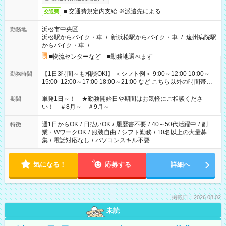
■ 交通費規定内支給 ※派遣先による
交通費
浜松市中央区
勤務地
浜松駅からバイク・車
/
新浜松駅からバイク・車
/
遠州病院駅
からバイク・車
/
…
■物流センターなど ■勤務地選べます
【1日3時間～も相談OK!】 ＜シフト例＞ 9:00～12:00 10:00～
勤務時間
15:00 12:00～17:00 18:00～21:00 など こちら以外の時間帯も
お気軽にご相談ください！
単発1日～！ ★勤務開始日や期間はお気軽にご相談くださ
期間
い！ ＃8月～ ＃9月～
週1日からOK
/
日払いOK
/
履歴書不要
/
40～50代活躍中
/
副
特徴
業・WワークOK
/
服装自由
/
シフト勤務
/
10名以上の大量募
集
/
電話対応なし
/
パソコンスキル不要
気になる！
応募する
詳細へ
掲載日：2026.08.02
未読