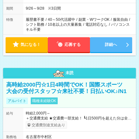
9/26～9/28 ※3日間
期間
履歴書不要
/
40～50代活躍中
/
副業・WワークOK
/
服装自由
/
特徴
シフト勤務
/
10名以上の大量募集
/
電話対応なし
/
パソコンス
キル不要
気になる！
応募する
詳細へ
未読
高時給2000円☆1日4時間でOK！国際スポーツ
大会の受付スタッフ☆来社不要！日払いOK♪/N1
アルバイト
職種未経験OK
時給2,000円～
給与
＋交通費支給 ★交通費一部支給！ ┗1日500円を超えた分は全額
支給！ ※往復500円以内の方は自己負担となります ★日払い
交通費別途支給あり
OK！（規定あり） ┗働いたその日に現金GET♪ お仕事後はコン
ビニATMから 日払い分を引き落とせます！ 【試用期間】試用
名古屋市中村区
勤務地
期間なし