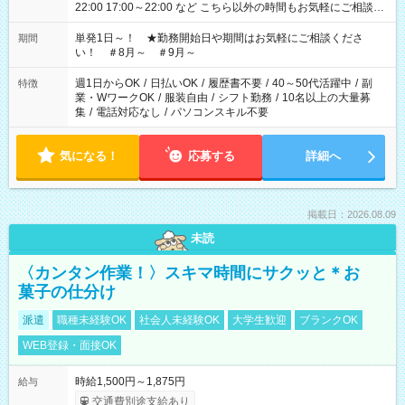
22:00 17:00～22:00 など こちら以外の時間もお気軽にご相談く
ださい！
単発1日～！ ★勤務開始日や期間はお気軽にご相談くださ
期間
い！ ＃8月～ ＃9月～
週1日からOK
/
日払いOK
/
履歴書不要
/
40～50代活躍中
/
副
特徴
業・WワークOK
/
服装自由
/
シフト勤務
/
10名以上の大量募
集
/
電話対応なし
/
パソコンスキル不要
気になる！
応募する
詳細へ
掲載日：2026.08.09
未読
〈カンタン作業！〉スキマ時間にサクッと＊お
菓子の仕分け
派遣
職種未経験OK
社会人未経験OK
大学生歓迎
ブランクOK
WEB登録・面接OK
時給1,500円～1,875円
給与
交通費別途支給あり