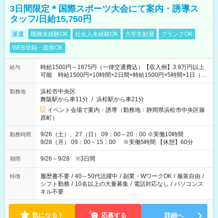
3日間限定＊国際スポーツ大会にて案内・誘導ス
タッフ/日給15,750円
派遣
職種未経験OK
社会人未経験OK
大学生歓迎
ブランクOK
WEB登録・面接OK
時給1500円～1875円（一律交通費込）【収入例】3.9万円以上
給与
可能 時給1500円×10時間×2日間+時給1500円×5時間×1日（実
働8時間を越えた時給：1875円）
浜松市中央区
勤務地
舞阪駅から車11分
/
浜松駅から車21分
イベント会場で案内・誘導（勤務地：静岡県浜松市中央区篠
原町）
9/26（土）、27（日） 09：00～20：00 ※実働10時間
勤務時間
9/28（月） 09：00～15：00 ※実働5時間 【休憩】60分
9/26～9/28 ※3日間
期間
履歴書不要
/
40～50代活躍中
/
副業・WワークOK
/
服装自由
/
特徴
シフト勤務
/
10名以上の大量募集
/
電話対応なし
/
パソコンス
キル不要
気になる！
応募する
詳細へ