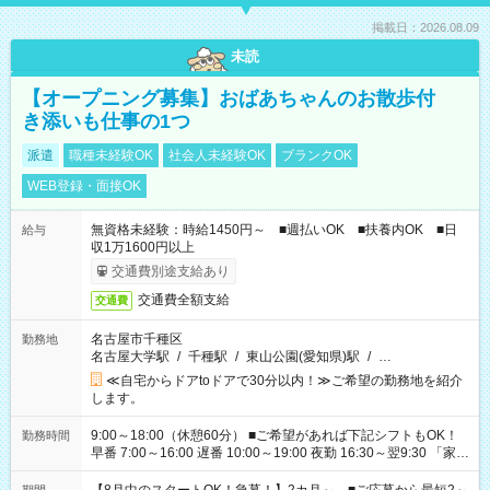
掲載日：2026.08.09
未読
【オープニング募集】おばあちゃんのお散歩付
き添いも仕事の1つ
派遣
職種未経験OK
社会人未経験OK
ブランクOK
WEB登録・面接OK
無資格未経験：時給1450円～ ■週払いOK ■扶養内OK ■日
給与
収1万1600円以上
交通費別途支給あり
交通費全額支給
交通費
名古屋市千種区
勤務地
名古屋大学駅
/
千種駅
/
東山公園(愛知県)駅
/
…
≪自宅からドアtoドアで30分以内！≫ご希望の勤務地を紹介
します。
9:00～18:00（休憩60分） ■ご希望があれば下記シフトもOK！
勤務時間
早番 7:00～16:00 遅番 10:00～19:00 夜勤 16:30～翌9:30 「家族
と休みを合わせたい」 「余裕を持って夕飯の準備がしたい」
「できれば残業はしたくない」 など、ご希望を教えてください