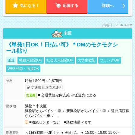
気になる！
応募する
詳細へ
掲載日：2026.08.08
未読
《単発1日OK！日払い可》＊DMのモクモクシ
ール貼り
派遣
職種未経験OK
社会人未経験OK
大学生歓迎
ブランクOK
WEB登録・面接OK
時給1,500円～1,875円
給与
交通費別途支給あり
■ 交通費規定内支給 ※派遣先による
交通費
浜松市中央区
勤務地
浜松駅からバイク・車
/
新浜松駅からバイク・車
/
遠州病院駅
からバイク・車
/
…
■物流センターなど ■勤務地選べます
＜1日3時間～OK！＞ ▼ 例えば… ▼ 15:00～18:00 15:00～
勤務時間