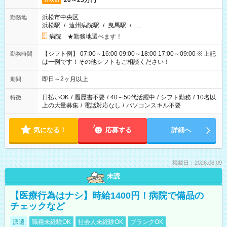
20～25万円
浜松市中央区
勤務地
浜松駅
/
遠州病院駅
/
曳馬駅
/
…
病院 ★勤務地選べます！
【シフト例】 07:00～16:00 09:00～18:00 17:00～09:00 ※ 上記
勤務時間
は一例です！その他シフトもご相談ください！
即日～2ヶ月以上
期間
日払いOK
/
履歴書不要
/
40～50代活躍中
/
シフト勤務
/
10名以
特徴
上の大量募集
/
電話対応なし
/
パソコンスキル不要
気になる！
応募する
詳細へ
掲載日：2026.08.09
未読
【医療行為はナシ】時給1400円！病院で備品の
チェックなど
派遣
職種未経験OK
社会人未経験OK
ブランクOK