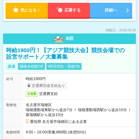
気になる！
応募する
詳細へ
掲載日：2026.08.09
未読
時給1900円！【アジア競技大会】競技会場での
設営サポート／大量募集
派遣
職種未経験OK
WEB登録・面接OK
時給1900円
給与
交通費別途支給あり
交通費支給
交通費
名古屋市瑞穂区
勤務地
瑞穂運動場東駅から徒歩7分
/
瑞穂運動場西駅から徒歩10分
/
新瑞橋駅から徒歩10分
愛知県 名古屋市瑞穂区にある企業
9:00～18:00(実働:8時間) (休憩60分)
勤務時間