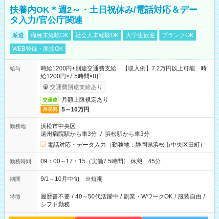
扶養内OK＊週2～・土日祝休み/電話対応＆デー
タ入力/官公庁関連
派遣
職種未経験OK
社会人未経験OK
大学生歓迎
ブランクOK
WEB登録・面接OK
時給1200円+別途交通費支給 【収入例】7.2万円以上可能 時
給与
給1200円×7.5時間×8日
交通費別途支給あり
月額上限規定あり
交通費
5～10万円
月収例
浜松市中央区
勤務地
遠州病院駅から車3分
/
浜松駅から車3分
電話対応・データ入力（勤務地：静岡県浜松市中央区田町）
09：00～17：15（実働7.5時間） 休憩 45分
勤務時間
9/1～10月中旬 ※短期
期間
履歴書不要
/
40～50代活躍中
/
副業・WワークOK
/
服装自由
/
特徴
シフト勤務