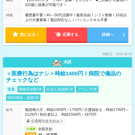
【8月中のスタートOK！急募！】2カ月～ ■ご応募から最短2～
期間
ね。 ※Wワーク希望の方へ 今ご覧のお仕事で希望する勤務時間
3日後に就業が可能です！
と、もう1つのお仕事の勤務時間。 合計で週40時間を超える場
合は応募できません。
履歴書不要
/
40～50代活躍中
/
服装自由
/
シフト勤務
/
10名以
特徴
上の大量募集
/
電話対応なし
/
パソコンスキル不要
気になる！
応募する
詳細へ
掲載日：2026.08.09
未読
＜医療行為はナシ＞時給1400円！病院で備品の
チェックなど
派遣
職種未経験OK
社会人未経験OK
ブランクOK
WEB登録・面接OK
無資格の方：時給1400円～1750円 / 介護福祉士：時給1700円～
給与
2125円 / 初任者以上：時給1500円～1875円
交通費別途支給あり
全額支給
交通費
月収例