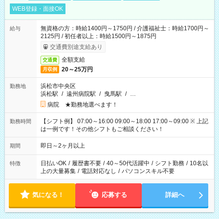
WEB登録・面接OK
無資格の方：時給1400円～1750円 / 介護福祉士：時給1700円～
給与
2125円 / 初任者以上：時給1500円～1875円
交通費別途支給あり
全額支給
交通費
20～25万円
月収例
浜松市中央区
勤務地
浜松駅
/
遠州病院駅
/
曳馬駅
/
…
病院 ★勤務地選べます！
【シフト例】 07:00～16:00 09:00～18:00 17:00～09:00 ※ 上記
勤務時間
は一例です！その他シフトもご相談ください！
即日～2ヶ月以上
期間
日払いOK
/
履歴書不要
/
40～50代活躍中
/
シフト勤務
/
10名以
特徴
上の大量募集
/
電話対応なし
/
パソコンスキル不要
気になる！
応募する
詳細へ