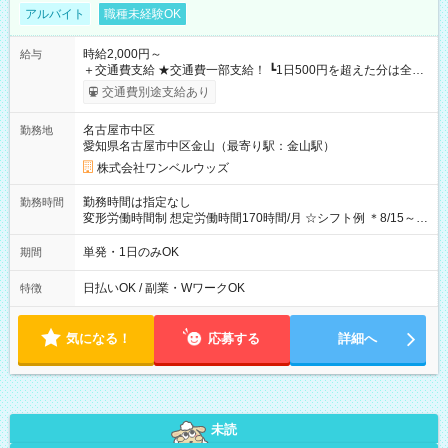
アルバイト
職種未経験OK
時給2,000円～
給与
＋交通費支給 ★交通費一部支給！ ┗1日500円を超えた分は全額
支給！ ※往復500円以内の方は自己負担となります ★日払い
交通費別途支給あり
OK！（規定あり） ┗働いたその日に現金GET♪ お仕事後はコン
ビニATMから 日払い分を引き落とせます！ 【試用期間】試用
名古屋市中区
勤務地
期間なし
愛知県名古屋市中区金山（最寄り駅：金山駅）
株式会社ワンベルウッズ
勤務時間は指定なし
勤務時間
変形労働時間制 想定労働時間170時間/月 ☆シフト例 ＊8/15～
10/26 全日共通 08：00～12：00 17：00～21：00 ＊8/31
～9/19のみ下記シフトもあります！ 12：00～16：00 ＊9/6～
単発・1日のみOK
期間
10/6、10/11～26のみ下記シフトもあります！ 07：00～11：
00
日払いOK / 副業・WワークOK
特徴
気になる！
応募する
詳細へ
未読