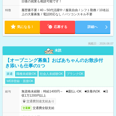
の方へ 今ご覧のお仕事で希望する勤務時間と、もう1つのお仕事
日後の就業も相談可能です！
の勤務時間。 合計で週40時間を超える場合は応募できません。
履歴書不要
/
40～50代活躍中
/
服装自由
/
シフト勤務
/
10名以
特徴
上の大量募集
/
電話対応なし
/
パソコンスキル不要
気になる！
応募する
詳細へ
掲載日：2026.08.07
未読
【オープニング募集】おばあちゃんのお散歩付
き添いも仕事の1つ
派遣
職種未経験OK
社会人未経験OK
ブランクOK
WEB登録・面接OK
無資格未経験：時給1400円～ ■週払いOK ■扶養内OK ■日
給与
収1万1200円以上
交通費別途支給あり
交通費全額支給
交通費