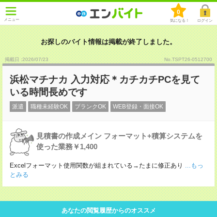
0
メニュー
気になる！
ログイン
お探しのバイト情報は掲載が終了しました。
掲載日 :2026
/
07
/
23
No.TSPT26-0512700
浜松マチナカ 入力対応＊カチカチPCを見て
いる時間長めです
派遣
職種未経験OK
ブランクOK
WEB登録・面接OK
見積書の作成メイン フォーマット+積算システムを
使った業務￥1,400
Excelフォーマット使用関数が組まれている→たまに修正あり
...もっ
とみる
あなたの閲覧履歴からのオススメ