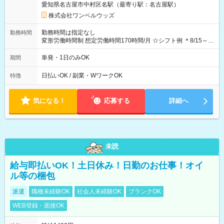
愛知県名古屋市中村区名駅（最寄り駅：名古屋駅）
株式会社ワンベルウッズ
勤務時間は指定なし
勤務時間
変形労働時間制 想定労働時間170時間/月 ☆シフト例 ＊8/15～
10/26 全日共通 08：00～12：00 17：00～21：00 ＊8/31
～9/19のみ下記シフトもあります！ 12：00～16：00 ＊9/6～
単発・1日のみOK
期間
10/6、10/11～26のみ下記シフトもあります！ 07：00～11：
00
日払いOK / 副業・WワークOK
特徴
気になる！
応募する
詳細へ
未読
給与即払いOK！土日休み！日勤のお仕事！オイ
ル等の梱包
派遣
職種未経験OK
社会人未経験OK
ブランクOK
WEB登録・面接OK