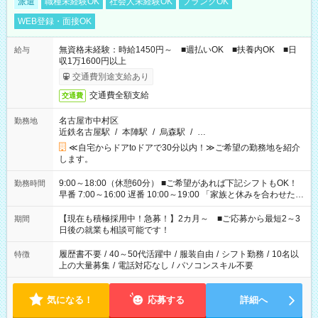
派遣
職種未経験OK
社会人未経験OK
ブランクOK
WEB登録・面接OK
無資格未経験：時給1450円～ ■週払いOK ■扶養内OK ■日
給与
収1万1600円以上
交通費別途支給あり
交通費全額支給
交通費
名古屋市中村区
勤務地
近鉄名古屋駅
/
本陣駅
/
烏森駅
/
…
≪自宅からドアtoドアで30分以内！≫ご希望の勤務地を紹介
します。
9:00～18:00（休憩60分） ■ご希望があれば下記シフトもOK！
勤務時間
早番 7:00～16:00 遅番 10:00～19:00 「家族と休みを合わせた
い」 「余裕を持って夕飯の準備がしたい」 「できれば残業はし
たくない」 など、ご希望を教えてくださいね。 ※Wワーク希望
【現在も積極採用中！急募！】2カ月～ ■ご応募から最短2～3
期間
の方へ 今ご覧のお仕事で希望する勤務時間と、もう1つのお仕事
日後の就業も相談可能です！
の勤務時間。 合計で週40時間を超える場合は応募できません。
履歴書不要
/
40～50代活躍中
/
服装自由
/
シフト勤務
/
10名以
特徴
上の大量募集
/
電話対応なし
/
パソコンスキル不要
気になる！
応募する
詳細へ