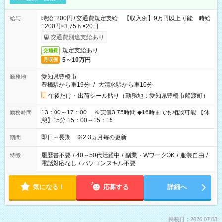
時給1200円+交通費規定支給 【収入例】9万円以上可能 時給
給与
1200円×3.75ｈ×20日
交通費別途支給あり
規定支給あり
交通費
5～10万円
月収例
愛知県豊橋市
勤務地
豊橋駅から車19分
/
大清水駅から車10分
午後だけ・出荷シール貼り（勤務地：愛知県豊橋市船渡町）
13：00～17：00 ※実働3.75時間 ◆16時までも相談可能 【休
勤務時間
憩】15分 15：00～15：15
即日～長期 ※2.3ヵ月毎の更新
期間
履歴書不要
/
40～50代活躍中
/
副業・WワークOK
/
服装自由
/
特徴
電話対応なし
/
パソコンスキル不要
気になる！
応募する
詳細へ
掲載日：2026.07.03