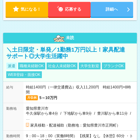
気になる！
応募する
詳細へ
未読
＼土日限定・単発／1勤務1万円以上！家具配達
サポート◎大学生活躍中
派遣
職種未経験OK
社会人未経験OK
大学生歓迎
ブランクOK
WEB登録・面接OK
時給1400円（一律交通費込）収入11,200円 時給1400円×8時
給与
間
5～10万円
月収例
愛知県豊川市
勤務地
牛久保駅から車4分
/
下地駅から車9分
/
豊川駅から車11分
/
…
家具移動・配達補助（勤務地：愛知県豊川市正岡町）
9：00～18：00（実働8時間） 【残業】なし 【休憩】60分 ・ト
勤務時間