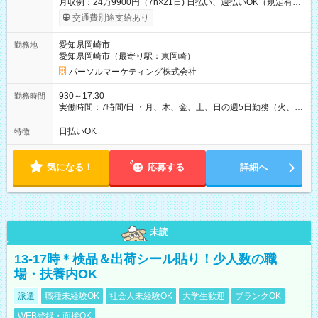
月収例：24万9900円（7h×21日) 日払い、週払いOK（規定有
り） 【試用期間】試用期間なし
交通費別途支給あり
愛知県岡崎市
勤務地
愛知県岡崎市（最寄り駅：東岡崎）
パーソルマーケティング株式会社
930～17:30
勤務時間
実働時間：7時間/日 ・月、木、金、土、日の週5日勤務（火、水
は固定休です／夏季、年末年始等、長期休暇有り！） ・ワンシ
フト！ 残業ほぼナシ（0～5h/月）
日払いOK
特徴
気になる！
応募する
詳細へ
未読
13-17時＊検品＆出荷シール貼り！少人数の職
場・扶養内OK
派遣
職種未経験OK
社会人未経験OK
大学生歓迎
ブランクOK
WEB登録・面接OK