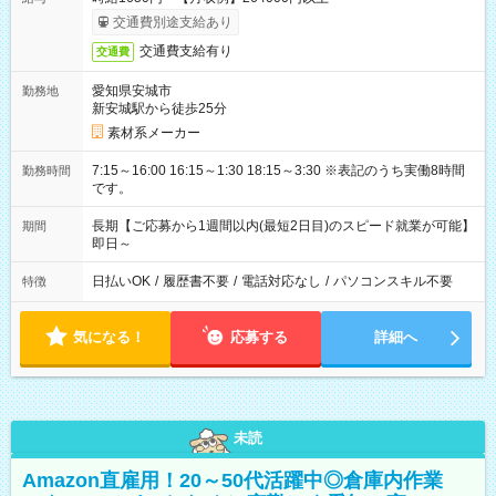
交通費別途支給あり
交通費支給有り
交通費
愛知県安城市
勤務地
新安城駅から徒歩25分
素材系メーカー
7:15～16:00 16:15～1:30 18:15～3:30 ※表記のうち実働8時間
勤務時間
です。
長期【ご応募から1週間以内(最短2日目)のスピード就業が可能】
期間
即日～
日払いOK
/
履歴書不要
/
電話対応なし
/
パソコンスキル不要
特徴
気になる！
応募する
詳細へ
未読
Amazon直雇用！20～50代活躍中◎倉庫内作業