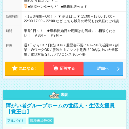
屋駅から徒歩5分
/
…
■物流センターなど ■勤務地選べます
＜1日3時間～OK！＞ ▼ 例えば… ▼ 15:00～18:00 15:00～
勤務時間
22:00 17:00～22:00 など こちら以外の時間もお気軽にご相談く
ださい！
単発1日～！ ★勤務開始日や期間はお気軽にご相談くださ
期間
い！ ＃8月～ ＃9月～
週1日からOK
/
日払いOK
/
履歴書不要
/
40～50代活躍中
/
副
特徴
業・WワークOK
/
服装自由
/
シフト勤務
/
10名以上の大量募
集
/
電話対応なし
/
パソコンスキル不要
気になる！
応募する
詳細へ
未読
障がい者グループホームの世話人・生活支援員
【覚王山】
アルバイト
職種未経験OK