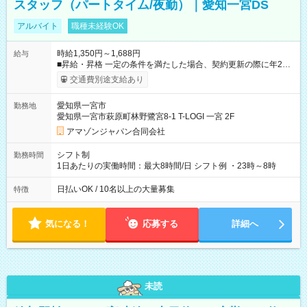
スタッフ（パートタイム/夜勤）｜愛知一宮DS
アルバイト
職種未経験OK
時給1,350円～1,688円
給与
■昇給・昇格 一定の条件を満たした場合、契約更新の際に年2回
まで昇給の機会があります。 ■正社員登用制度あり ※月末締/翌
交通費別途支給あり
月25日支払い ※時間外手当、別途支給 ※深夜割増賃金 (22:00～
翌5:00までは時給が25%UPします) ☆給与前払い制度有！
愛知県一宮市
勤務地
☆Amazon直雇用で安定して働けます！ 【試用期間】試用期間
愛知県一宮市萩原町林野鷺宮8-1 T-LOGI 一宮 2F
あり 試用期間の長さ：1週間 雇用形態、給与は本採用時と同じ
です。
アマゾンジャパン合同会社
シフト制
勤務時間
1日あたりの実働時間：最大8時間/日 シフト例 ・23時～8時
日払いOK / 10名以上の大量募集
特徴
気になる！
応募する
詳細へ
未読