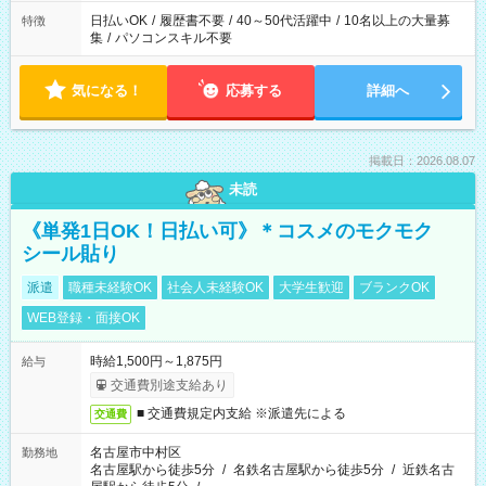
日払いOK
/
履歴書不要
/
40～50代活躍中
/
10名以上の大量募
特徴
集
/
パソコンスキル不要
気になる！
応募する
詳細へ
掲載日：2026.08.07
未読
《単発1日OK！日払い可》＊コスメのモクモク
シール貼り
派遣
職種未経験OK
社会人未経験OK
大学生歓迎
ブランクOK
WEB登録・面接OK
時給1,500円～1,875円
給与
交通費別途支給あり
■ 交通費規定内支給 ※派遣先による
交通費
名古屋市中村区
勤務地
名古屋駅から徒歩5分
/
名鉄名古屋駅から徒歩5分
/
近鉄名古