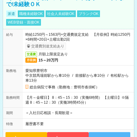
で/未経験ＯＫ
派遣
職種未経験OK
社会人未経験OK
ブランクOK
WEB登録・面接OK
時給1250円～1563円+交通費規定支給 【月収例】時給1250円
給与
×6時間×20日+土曜出勤2回
交通費別途支給あり
月額上限規定あり
交通費
15～20万円
月収例
愛知県豊明市
勤務地
中京競馬場前駅から車10分
/
前後駅から車10分
/
有松駅から
車13分
総合病院で事務（勤務地：豊明市沓掛町）
【月～金曜日】 8：45～15：30（実働6時間） 【土曜日】※隔
勤務時間
週 8：45～12：30（実働3時間45分）
＜入社日応相談・長期歓迎＞
期間
履歴書不要
特徴