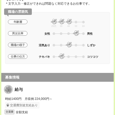
＊文字入力・修正ができれば問題なく対応できるお仕事です。
職場の雰囲気
年齢層
20代
30
40
50
60
男女比率
女性
男性
職場の様子
活気あり
しずか
仕事の仕方
テキパキ
コツコツ
募集情報
給与
時給1400円 月収例 224,000円～
交通費別途支給あり
全額支給
交通費