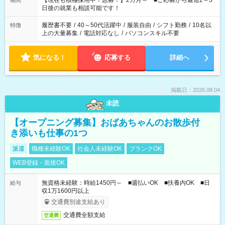
【現在も積極採用中！急募！】2カ月～ ■ご応募から最短2～3
期間
の方へ 今ご覧のお仕事で希望する勤務時間と、もう1つのお仕事
日後の就業も相談可能です！
の勤務時間。 合計で週40時間を超える場合は応募できません。
履歴書不要
/
40～50代活躍中
/
服装自由
/
シフト勤務
/
10名以
特徴
上の大量募集
/
電話対応なし
/
パソコンスキル不要
気になる！
応募する
詳細へ
掲載日：2026.08.04
未読
【オープニング募集】おばあちゃんのお散歩付
き添いも仕事の1つ
派遣
職種未経験OK
社会人未経験OK
ブランクOK
WEB登録・面接OK
無資格未経験：時給1450円～ ■週払いOK ■扶養内OK ■日
給与
収1万1600円以上
交通費別途支給あり
交通費全額支給
交通費