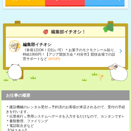
編集部イチオシ
《単発1日OK！日払い可》＊お菓子のモクモクシール貼り、
時給1900円！【アジア競技大会＊刈谷市】競技会場での設
営サポートなど
(8/7UP!)
お仕事の概要
＊建設機械のレンタル受付→予約済のお客様が来店されるので、受付の手続
きを行います。
＊伝票発行→専用システムへデータを入力するだけなので、カンタンです○
＊書類整理、ファイリング
＊電話取次ぎなど
【OAスキル】