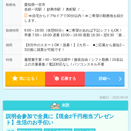
愛知県一宮市
勤務地
名鉄一宮駅
/
妙興寺駅
/
奥町駅
/
…
≪自宅からドアtoドアで30分以内！≫ご希望の勤務地を紹介
します。
9:00～18:00（休憩60分） ■ご希望があれば下記シフトもOK！
勤務時間
早番 7:00～16:00 遅番 10:00～19:00 夜勤 16:30～翌9:30 「家族
と休みを合わせたい」 「余裕を持って夕飯の準備がしたい」
「できれば残業はしたくない」 など、ご希望を教えてください
【8月中のスタートOK！急募！】2カ月～ ■ご応募から最短2～
期間
ね。 ※Wワーク希望の方へ 今ご覧のお仕事で希望する勤務時間
3日後に就業が可能です！
と、もう1つのお仕事の勤務時間。 合計で週40時間を超える場
合は応募できません。
履歴書不要
/
40～50代活躍中
/
服装自由
/
シフト勤務
/
10名以
特徴
上の大量募集
/
電話対応なし
/
パソコンスキル不要
気になる！
応募する
詳細へ
掲載日：2026.08.05
未読
説明会参加で全員に【現金2千円相当プレゼン
ト】生活のお手伝い