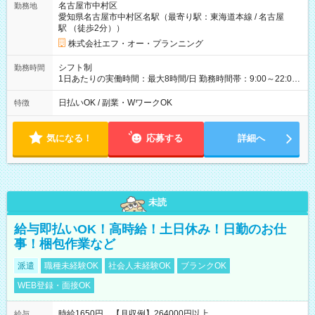
名古屋市中村区
勤務地
愛知県名古屋市中村区名駅（最寄り駅：東海道本線 / 名古屋
駅 （徒歩2分））
株式会社エフ・オー・プランニング
シフト制
勤務時間
1日あたりの実働時間：最大8時間/日 勤務時間帯：9:00～22:00
【シフト例】 ・9:00～18:00 ・13:00～22:00 ■週5日～OK ■1日
8時間（休憩1時間） 時間帯の相談OKでプライベートも充実 ※
日払いOK / 副業・WワークOK
特徴
残業は一切ありません！ 土日祝を含む週5日のフルタイム勤務
（週休2日制）となりますが、 平日休みの曜日はほぼ希望通りに
取得可能です◎
気になる！
応募する
詳細へ
未読
給与即払いOK！高時給！土日休み！日勤のお仕
事！梱包作業など
派遣
職種未経験OK
社会人未経験OK
ブランクOK
WEB登録・面接OK
時給1650円 【月収例】264000円以上
給与