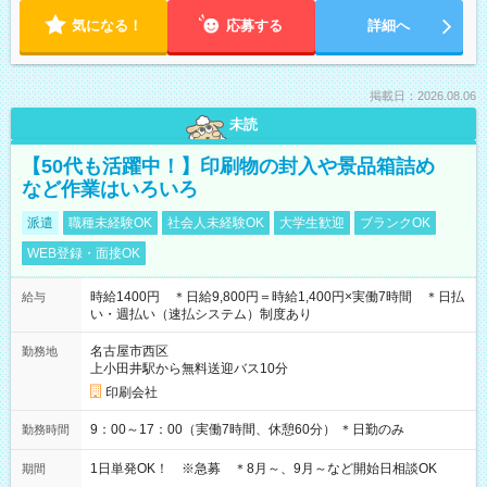
気になる！
応募する
詳細へ
掲載日：2026.08.06
未読
【50代も活躍中！】印刷物の封入や景品箱詰め
など作業はいろいろ
派遣
職種未経験OK
社会人未経験OK
大学生歓迎
ブランクOK
WEB登録・面接OK
時給1400円 ＊日給9,800円＝時給1,400円×実働7時間 ＊日払
給与
い・週払い（速払システム）制度あり
名古屋市西区
勤務地
上小田井駅から無料送迎バス10分
印刷会社
9：00～17：00（実働7時間、休憩60分） ＊日勤のみ
勤務時間
1日単発OK！ ※急募 ＊8月～、9月～など開始日相談OK
期間