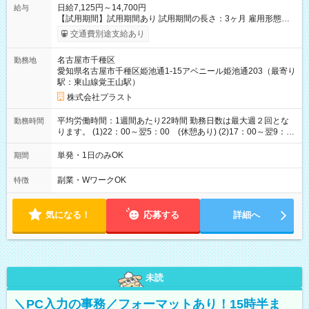
日給7,125円～14,700円
給与
【試用期間】試用期間あり 試用期間の長さ：3ヶ月 雇用形態、
給与は本採用時と同じです。
交通費別途支給あり
名古屋市千種区
勤務地
愛知県名古屋市千種区姫池通1-15アベニール姫池通203（最寄り
駅：東山線覚王山駅）
株式会社プラスト
平均労働時間：1週間あたり22時間 勤務日数は最大週２回とな
勤務時間
ります。 (1)22：00～翌5：00 (休憩あり) (2)17：00～翌9：
00 (休憩あり) ３６協定提出済 平均労働時間：1週間あたり22
時間 勤務日数は最大週２回となります。 (1)22：00～翌5：00
単発・1日のみOK
期間
(休憩あり) (2)17：00～翌9：00 (休憩あり) ３６協定提出済
副業・WワークOK
特徴
気になる！
応募する
詳細へ
未読
＼PC入力の事務／フォーマットあり！15時半ま