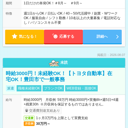
1日だけの単発OK！＃8月～ ＃9月～
期間
週1日からOK
/
日払いOK
/
40～50代活躍中
/
副業・Wワーク
特徴
OK
/
服装自由
/
シフト勤務
/
10名以上の大量募集
/
電話対応な
し
/
パソコンスキル不要
気になる！
応募する
詳細へ
掲載日：2026.08.07
未読
時給3000円！未経験OK！【トヨタ自動車】在
宅OK！豊田市で一般事務
派遣
職種未経験OK
ブランクOK
WEB登録・面接OK
時給3000円 月収例 59万円 時給3000円×実働8h×週5日×4週
給与
+残業30h ※月収例を保証するものではありません。
交通費別途支給あり
1ヶ月3万円を上限として実費支給
交通費
30万円～
月収例