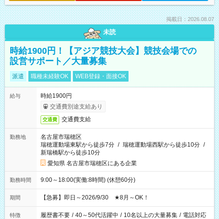
掲載日：2026.08.07
未読
時給1900円！【アジア競技大会】競技会場での
設営サポート／大量募集
派遣
職種未経験OK
WEB登録・面接OK
時給1900円
給与
交通費別途支給あり
交通費支給
交通費
名古屋市瑞穂区
勤務地
瑞穂運動場東駅から徒歩7分
/
瑞穂運動場西駅から徒歩10分
/
新瑞橋駅から徒歩10分
愛知県 名古屋市瑞穂区にある企業
9:00～18:00(実働:8時間) (休憩60分)
勤務時間
【急募】即日～2026/9/30 ★8月～OK！
期間
履歴書不要
/
40～50代活躍中
/
10名以上の大量募集
/
電話対応
特徴