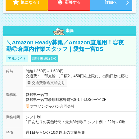
気になる！
応募する
詳細へ
未読
＼Amazon Ready募集／Amazon直雇用！◎夜
勤◎倉庫内作業スタッフ｜愛知一宮DS
アルバイト
職種未経験OK
時給1,350円～1,688円
給与
交通費：一部支給 （日額2，450円を上限に、出勤日数に応じて
実費支給） ※22:00～翌5:00までは時給25%UP！ ■給与前払い
交通費別途支給あり
制度あり ※前払い額の上限あり、手数料無料（Amazon負担）
そのほか所定の条件が適用されます 【試用期間】試用期間なし
愛知県一宮市
勤務地
愛知県一宮市萩原町林野鷺宮8-1 T-LOGI 一宮 2F
アマゾンジャパン合同会社
シフト制
勤務時間
1日あたりの実働時間：最大8時間/日 シフト例 ・22時～0時 入
社後、就業可能シフトをご確認の上、申請してください。
週1日からOK / 10名以上の大量募集
特徴