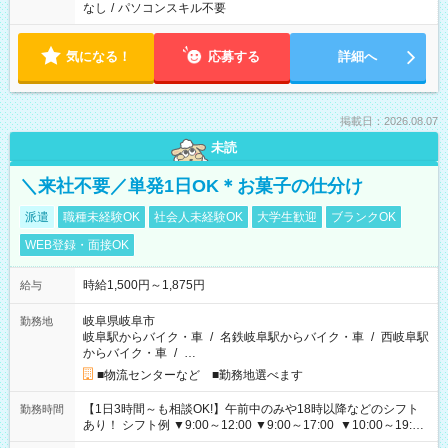
なし
/
パソコンスキル不要
気になる！
応募する
詳細へ
掲載日：2026.08.07
未読
＼来社不要／単発1日OK＊お菓子の仕分け
派遣
職種未経験OK
社会人未経験OK
大学生歓迎
ブランクOK
WEB登録・面接OK
時給1,500円～1,875円
給与
岐阜県岐阜市
勤務地
岐阜駅からバイク・車
/
名鉄岐阜駅からバイク・車
/
西岐阜駅
からバイク・車
/
…
■物流センターなど ■勤務地選べます
【1日3時間～も相談OK!】午前中のみや18時以降などのシフト
勤務時間
あり！ シフト例 ▼9:00～12:00 ▼9:00～17:00 ▼10:00～19:00
▼18:00～21:00