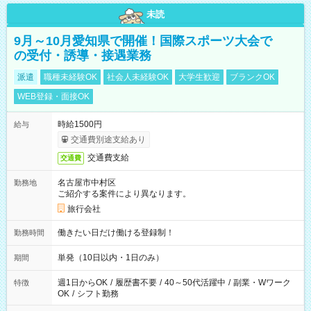
未読
9月～10月愛知県で開催！国際スポーツ大会で
の受付・誘導・接遇業務
派遣
職種未経験OK
社会人未経験OK
大学生歓迎
ブランクOK
WEB登録・面接OK
時給1500円
給与
交通費別途支給あり
交通費支給
交通費
名古屋市中村区
勤務地
ご紹介する案件により異なります。
旅行会社
働きたい日だけ働ける登録制！
勤務時間
単発（10日以内・1日のみ）
期間
週1日からOK
/
履歴書不要
/
40～50代活躍中
/
副業・Wワーク
特徴
OK
/
シフト勤務