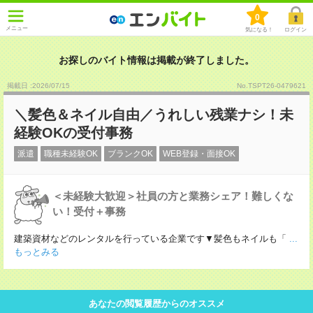
0
メニュー
気になる！
ログイン
お探しのバイト情報は掲載が終了しました。
掲載日 :2026
/
07
/
15
No.TSPT26-0479621
＼髪色＆ネイル自由／うれしい残業ナシ！未
経験OKの受付事務
派遣
職種未経験OK
ブランクOK
WEB登録・面接OK
＜未経験大歓迎＞社員の方と業務シェア！難しくな
い！受付＋事務
建築資材などのレンタルを行っている企業です▼髪色もネイルも「
...
もっとみる
あなたの閲覧履歴からのオススメ