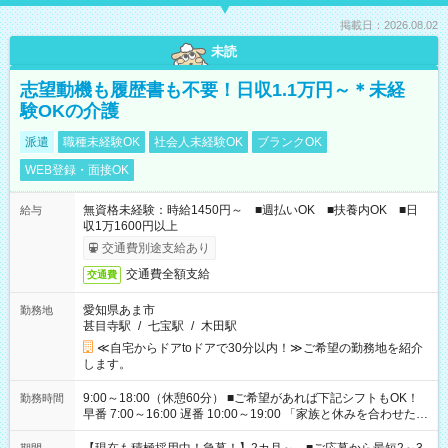
掲載日：2026.08.02
未読
志望動機も履歴書も不要！日収1.1万円～＊未経
験OKの介護
派遣
職種未経験OK
社会人未経験OK
ブランクOK
WEB登録・面接OK
無資格未経験：時給1450円～ ■週払いOK ■扶養内OK ■日
給与
収1万1600円以上
交通費別途支給あり
交通費全額支給
交通費
愛知県あま市
勤務地
甚目寺駅
/
七宝駅
/
木田駅
≪自宅からドアtoドアで30分以内！≫ご希望の勤務地を紹介
します。
9:00～18:00（休憩60分） ■ご希望があれば下記シフトもOK！
勤務時間
早番 7:00～16:00 遅番 10:00～19:00 「家族と休みを合わせた
い」 「余裕を持って夕飯の準備がしたい」 「できれば残業はし
たくない」 など、ご希望を教えてくださいね。 ※Wワーク希望