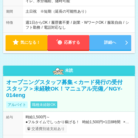
イレ、水分補給、随時可能
土日祝 ※短期（延長の可能性あり）
期間
週1日からOK
/
履歴書不要
/
副業・WワークOK
/
服装自由
/
シ
特徴
フト勤務
/
電話対応なし
気になる！
応募する
詳細へ
未読
オープニングスタッフ募集＜カード発行の受付
スタッフ＞未経験OK！マニュアル完備／NGY-
014eng
アルバイト
職種未経験OK
時給1,500円～
給与
●フルタイムでしっかり稼げる！ 時給1,500円×1日8時間 ×週5
日勤務 ＝1日あたり 12,000円 ×22日勤務 ＝月収例 264,000円
交通費別途支給あり
【試用期間】試用期間なし