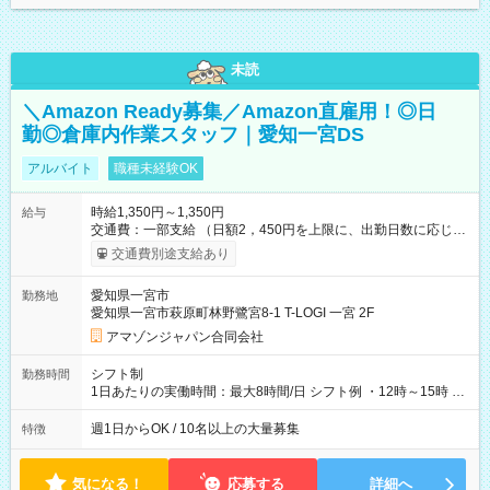
未読
＼Amazon Ready募集／Amazon直雇用！◎日
勤◎倉庫内作業スタッフ｜愛知一宮DS
アルバイト
職種未経験OK
時給1,350円～1,350円
給与
交通費：一部支給 （日額2，450円を上限に、出勤日数に応じて
実費支給） ※22:00～翌5:00までは時給25%UP！ ■給与前払い
交通費別途支給あり
制度あり ※前払い額の上限あり、手数料無料（Amazon負担）
そのほか所定の条件が適用されます 【試用期間】試用期間なし
愛知県一宮市
勤務地
愛知県一宮市萩原町林野鷺宮8-1 T-LOGI 一宮 2F
アマゾンジャパン合同会社
シフト制
勤務時間
1日あたりの実働時間：最大8時間/日 シフト例 ・12時～15時 入
社後、就業可能シフトをご確認の上、申請してください。
週1日からOK / 10名以上の大量募集
特徴
気になる！
応募する
詳細へ