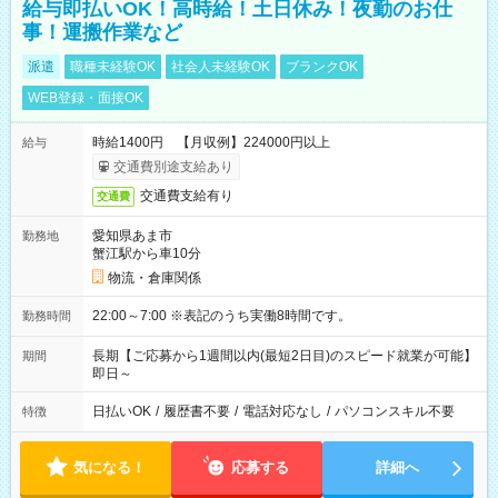
給与即払いOK！高時給！土日休み！夜勤のお仕
事！運搬作業など
派遣
職種未経験OK
社会人未経験OK
ブランクOK
WEB登録・面接OK
時給1400円 【月収例】224000円以上
給与
交通費別途支給あり
交通費支給有り
交通費
愛知県あま市
勤務地
蟹江駅から車10分
物流・倉庫関係
22:00～7:00 ※表記のうち実働8時間です。
勤務時間
長期【ご応募から1週間以内(最短2日目)のスピード就業が可能】
期間
即日～
日払いOK
/
履歴書不要
/
電話対応なし
/
パソコンスキル不要
特徴
気になる！
応募する
詳細へ