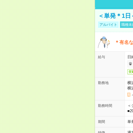
＜単発＊1日
アルバイト
職種未
＊有名な
日
給与
交
横
勤務地
横
＜シ
勤務時間
■2
単
期間
週
特徴