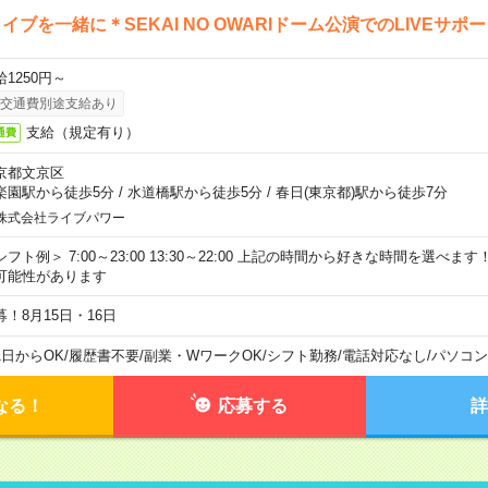
イブを一緒に＊SEKAI NO OWARIドーム公演でのLIVEサポ
給1250円～
交通費別途支給あり
支給（規定有り）
通費
京都文京区
楽園駅から徒歩5分
/
水道橋駅から徒歩5分
/
春日(東京都)駅から徒歩7分
株式会社ライブパワー
シフト例＞ 7:00～23:00 13:30～22:00 上記の時間から好きな時間を選べま
可能性があります
募！8月15日・16日
1日からOK
/
履歴書不要
/
副業・WワークOK
/
シフト勤務
/
電話対応なし
/
パソコン
なる！
応募する
詳