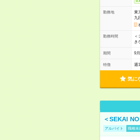
交
東
勤務地
九
＜シ
勤務時間
き
9
期間
週
特徴
気に
＜SEKAI 
アルバイト
職種未