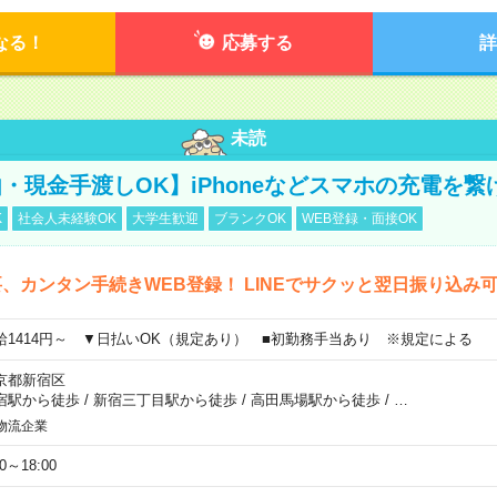
なる！
応募する
詳
未読
・現金手渡しOK】iPhoneなどスマホの充電を繋
K
社会人未経験OK
大学生歓迎
ブランクOK
WEB登録・面接OK
、カンタン手続きWEB登録！ LINEでサクッと翌日振り込み
給1414円～ ▼日払いOK（規定あり） ■初勤務手当あり ※規定による
京都新宿区
宿駅から徒歩
/
新宿三丁目駅から徒歩
/
高田馬場駅から徒歩
/
…
物流企業
00～18:00