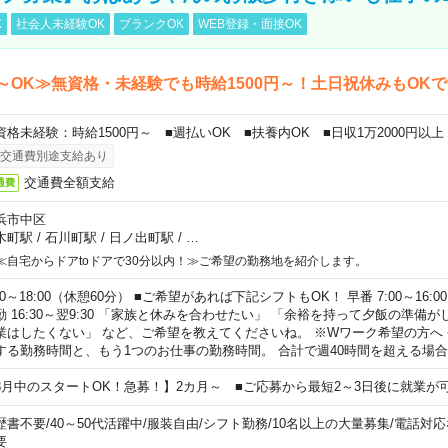
K
社会人未経験OK
ブランクOK
WEB登録・面接OK
～OK≫無資格・未経験でも時給1500円～！土日祝休みもOK
資格未経験：時給1500円～ ■週払いOK ■扶養内OK ■日収1万2000円以上
交通費別途支給あり
交通費全額支給
通費
浜市中区
木町駅
/
石川町駅
/
日ノ出町駅
/
…
≪自宅からドアtoドアで30分以内！≫ご希望の勤務地を紹介します。
00～18:00（休憩60分） ■ご希望があれば下記シフトもOK！ 早番 7:00～16:00 遅
勤 16:30～翌9:30 「家族と休みを合わせたい」 「余裕を持って夕飯の準備
業はしたくない」 など、ご希望を教えてくださいね。 ※Wワーク希望の方へ
する勤務時間と、もう1つのお仕事の勤務時間。 合計で週40時間を超える場
8月中のスタートOK！急募！】2カ月～ ■ご応募から最短2～3日後に就業が
歴書不要
/
40～50代活躍中
/
服装自由
/
シフト勤務
/
10名以上の大量募集
/
電話対応
要