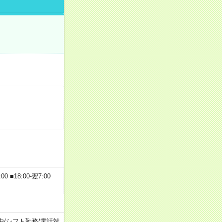
 ■18:00-翌7:00
由
/
シフト勤務
/
電話対