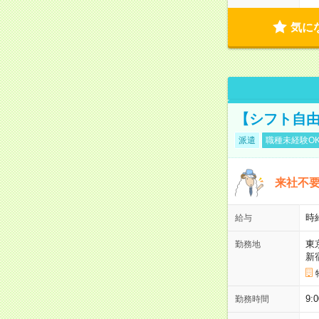
気に
【シフト自由
派遣
職種未経験O
来社不要
時
給与
東
勤務地
新
9:
勤務時間