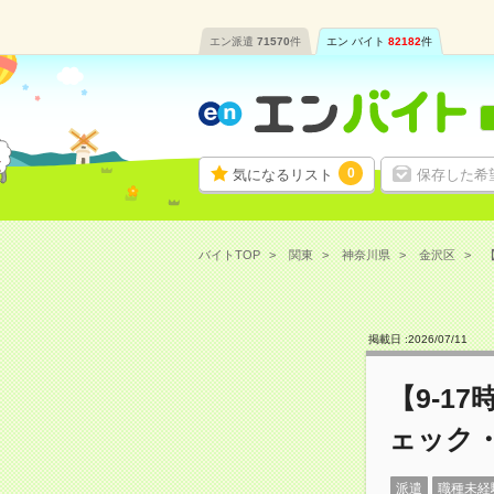
エン派遣
71570
件
エン バイト
82182
件
0
気になるリスト
保存した希
バイトTOP
関東
神奈川県
金沢区
【
掲載日 :
2026
/
07
/
11
【9-1
ェック
派遣
職種未経