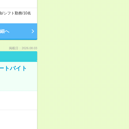
由
/
シフト勤務
/
10名
細へ
掲載日：2026.08.03
ートバイト