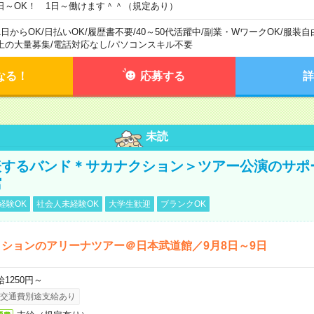
日～OK！ 1日～働けます＾＾（規定あり）
1日からOK
/
日払いOK
/
履歴書不要
/
40～50代活躍中
/
副業・WワークOK
/
服装自
上の大量募集
/
電話対応なし
/
パソコンスキル不要
なる！
応募する
詳
未読
表するバンド＊サカナクション＞ツアー公演のサポ
館
経験OK
社会人未経験OK
大学生歓迎
ブランクOK
ションのアリーナツアー＠日本武道館／9月8日～9日
給1250円～
交通費別途支給あり