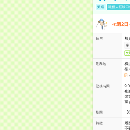
派遣
職種未経験O
≪週2日
無
給与
交
横
勤務地
桜
9:
勤務時間
夜
残
望
【
期間
履
特徴
不