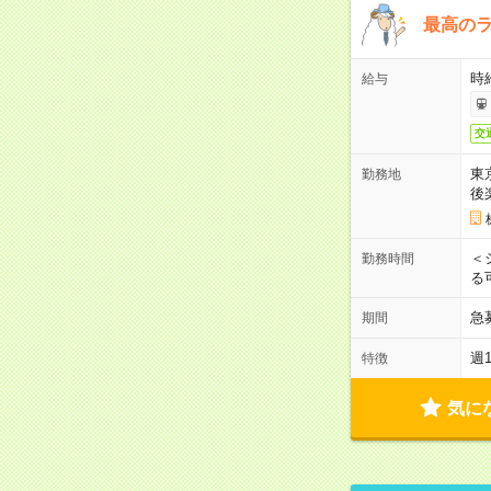
最高のラ
時
給与
交
東
勤務地
後
＜
勤務時間
る
急
期間
週
特徴
気に