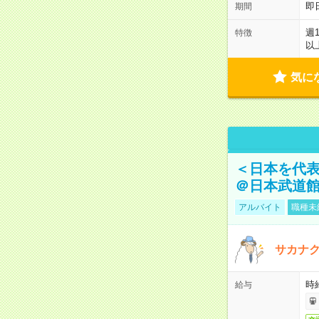
即
期間
週
特徴
以
気に
＜日本を代
＠日本武道
アルバイト
職種未
サカナク
時
給与