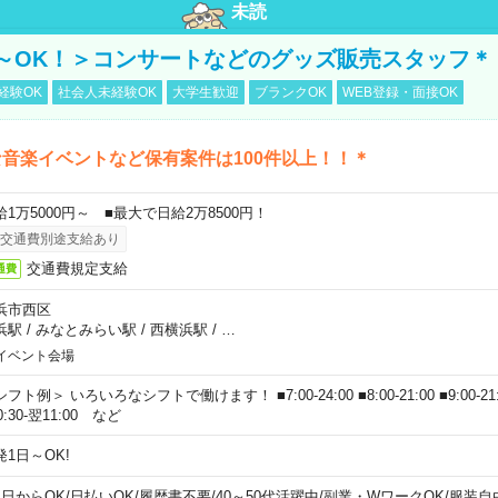
未読
～OK！＞コンサートなどのグッズ販売スタッフ＊
経験OK
社会人未経験OK
大学生歓迎
ブランクOK
WEB登録・面接OK
音楽イベントなど保有案件は100件以上！！＊
給1万5000円～ ■最大で日給2万8500円！
交通費別途支給あり
交通費規定支給
通費
浜市西区
浜駅
/
みなとみらい駅
/
西横浜駅
/
…
イベント会場
フト例＞ いろいろなシフトで働けます！ ■7:00-24:00 ■8:00-21:00 ■9:00-21:00
0:30-翌11:00 など
発1日～OK!
1日からOK
/
日払いOK
/
履歴書不要
/
40～50代活躍中
/
副業・WワークOK
/
服装自