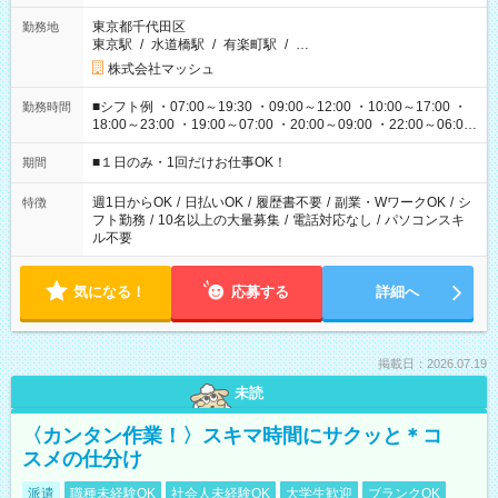
東京都千代田区
勤務地
東京駅
/
水道橋駅
/
有楽町駅
/
…
株式会社マッシュ
■シフト例 ・07:00～19:30 ・09:00～12:00 ・10:00～17:00 ・
勤務時間
18:00～23:00 ・19:00～07:00 ・20:00～09:00 ・22:00～06:00
etc ★最短で3時間で5,120円のお仕事から 15時間で2万円近く稼
げるお仕事も！ ご希望のお時間に合わせてご紹介！ ※シフトは
■１日のみ・1回だけお仕事OK！
期間
現場によって異なります。 ※勿論、休憩時間はあるのでご安心
ください！
週1日からOK
/
日払いOK
/
履歴書不要
/
副業・WワークOK
/
シ
特徴
フト勤務
/
10名以上の大量募集
/
電話対応なし
/
パソコンスキ
ル不要
気になる！
応募する
詳細へ
掲載日：2026.07.19
未読
〈カンタン作業！〉スキマ時間にサクッと＊コ
スメの仕分け
派遣
職種未経験OK
社会人未経験OK
大学生歓迎
ブランクOK