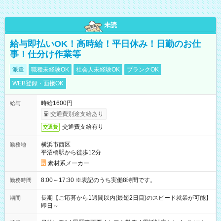
未読
給与即払いOK！高時給！平日休み！日勤のお仕
事！仕分け作業等
派遣
職種未経験OK
社会人未経験OK
ブランクOK
WEB登録・面接OK
時給1600円
給与
交通費別途支給あり
交通費支給有り
交通費
横浜市西区
勤務地
平沼橋駅から徒歩12分
素材系メーカー
8:00～17:30 ※表記のうち実働8時間です。
勤務時間
長期【ご応募から1週間以内(最短2日目)のスピード就業が可能】
期間
即日～