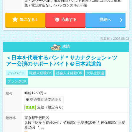
業・WワークOK
/
服装自由
/
シフト勤務
/
10名以上の大量募
集
/
電話対応なし
/
パソコンスキル不要
気になる！
応募する
詳細へ
掲載日：2026.08.03
未読
＜日本を代表するバンド＊サカナクション＞ツ
アー公演のサポートバイト＠日本武道館
アルバイト
職種未経験OK
社会人未経験OK
大学生歓迎
ブランクOK
時給1250円～
給与
交通費別途支給あり
支給（規定有り）
交通費
東京都千代田区
勤務地
九段下駅から徒歩5分
/
竹橋駅から徒歩10分
/
神保町駅から徒
歩15分
/
…