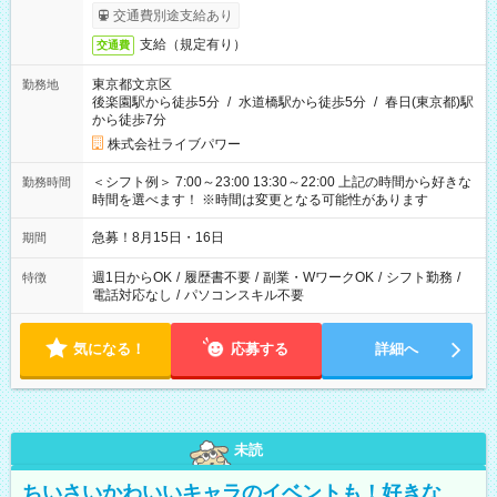
交通費別途支給あり
支給（規定有り）
交通費
東京都文京区
勤務地
後楽園駅から徒歩5分
/
水道橋駅から徒歩5分
/
春日(東京都)駅
から徒歩7分
株式会社ライブパワー
＜シフト例＞ 7:00～23:00 13:30～22:00 上記の時間から好きな
勤務時間
時間を選べます！ ※時間は変更となる可能性があります
急募！8月15日・16日
期間
週1日からOK
/
履歴書不要
/
副業・WワークOK
/
シフト勤務
/
特徴
電話対応なし
/
パソコンスキル不要
気になる！
応募する
詳細へ
未読
ちいさいかわいいキャラのイベントも！好きな