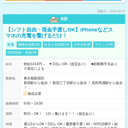
掲載日：2026.08.07
未読
【シフト自由・現金手渡しOK】iPhoneなどス
マホの充電を繋げるだけ！
派遣
職種未経験OK
社会人未経験OK
大学生歓迎
ブランクOK
WEB登録・面接OK
時給1414円～ ▼日払いOK（規定あり） ■初勤務手当あり
給与
※規定による
東京都新宿区
勤務地
新宿駅から徒歩
/
新宿三丁目駅から徒歩
/
高田馬場駅から徒歩
/
…
物流企業
9:00～18:00
勤務時間
即日～OK！ 1日～働けます＾＾（規定あり）
期間
週1日からOK
/
日払いOK
/
履歴書不要
/
40～50代活躍中
/
副
特徴