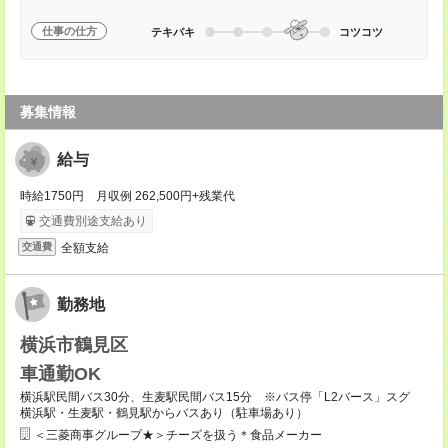
仕事の仕方
テキパキ
コツコツ
募集情報
給与
時給1750円 月収例 262,500円+残業代
交通費別途支給あり
全額支給
交通費
勤務地
横浜市鶴見区
車通勤OK
横浜駅民間バス30分、生麦駅民間バス15分 ※バス停「L2バース」スグ
横浜駅・生麦駅・鶴見駅からバスあり（駐車場あり）
＜三菱商事グループ★＞チーズを扱う＊食品メーカー