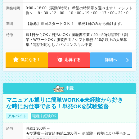
9:00～18:00（実動8時間） 希望の時間帯を選べます！ ＜シフト
勤務時間
例＞ ・8：30～12：00 ・10：00～19：00 ・17：00～22：00
・13：00～22：00 ・22：00～翌6：00 など
【急募】即日スタートＯＫ！ 単発1日のみから働けます。
期間
週1日からOK
/
日払いOK
/
履歴書不要
/
40～50代活躍中
/
副
特徴
業・WワークOK
/
服装自由
/
シフト勤務
/
10名以上の大量募
集
/
電話対応なし
/
パソコンスキル不要
気になる！
応募する
詳細へ
未読
マニュアル通りに簡単WORK◆未経験から好き
な時にお仕事できる！単発OK◎試験監督
アルバイト
職種未経験OK
時給1,300円～
給与
★交通費一部支給 時給1,300円～ ※試験・役割により手当あり
※勤務回数により昇給あり 【即給（前払い）オプションあ