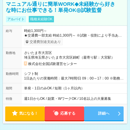
マニュアル通りに簡単WORK◆未経験から好き
な時にお仕事できる！単発OK◎試験監督
アルバイト
職種未経験OK
時給1,300円～
給与
★交通費一部支給 時給1,300円～ ※試験・役割により手当あり
※勤務回数により昇給あり 【即給（前払い）オプションあ
交通費別途支給あり
り！】 希望される場合、勤務から1週間ほどで給与の一部を受け
取れます。 ※手数料418円がかかります。 【過去試験日の収入
さいたま市大宮区
勤務地
例】 ・河合塾模擬試験 8:30～17:30（休憩1時間） 時給1,300円
埼玉県埼玉県さいたま市大宮区錦町（最寄り駅：大宮駅）
×8時間＝日収10,400円＋交通費 ※当日の役割により時給＋100
円の場合あり ・国家試験 7:00～13:30（休憩なし） 時給1,300
株式会社全国試験運営センター
円（役割手当＋100円）×6時間＝日収8,400円＋交通費 【試用期
間】試用期間なし
シフト制
勤務時間
1日あたりの実働時間：最大7時間/日 09：00～17：00 ※勤務時
間は 試験により異なります。
単発・1日のみOK / 短期（1ヶ月以内）
期間
週1日からOK / 副業・WワークOK / 10名以上の大量募集
特徴
気になる！
応募する
詳細へ