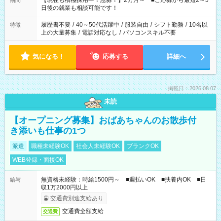
【現在も積極採用中！急募！】2カ月～ ■ご応募から最短2～3
期間
の方へ 今ご覧のお仕事で希望する勤務時間と、もう1つのお仕事
日後の就業も相談可能です！
の勤務時間。 合計で週40時間を超える場合は応募できません。
履歴書不要
/
40～50代活躍中
/
服装自由
/
シフト勤務
/
10名以
特徴
上の大量募集
/
電話対応なし
/
パソコンスキル不要
気になる！
応募する
詳細へ
掲載日：2026.08.07
未読
【オープニング募集】おばあちゃんのお散歩付
き添いも仕事の1つ
派遣
職種未経験OK
社会人未経験OK
ブランクOK
WEB登録・面接OK
無資格未経験：時給1500円～ ■週払いOK ■扶養内OK ■日
給与
収1万2000円以上
交通費別途支給あり
交通費全額支給
交通費