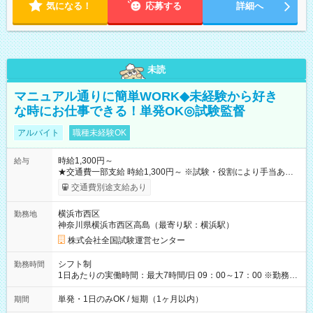
気になる！
応募する
詳細へ
未読
マニュアル通りに簡単WORK◆未経験から好き
な時にお仕事できる！単発OK◎試験監督
アルバイト
職種未経験OK
時給1,300円～
給与
★交通費一部支給 時給1,300円～ ※試験・役割により手当あり
※勤務回数により昇給あり 【即給（前払い）オプションあ
交通費別途支給あり
り！】 希望される場合、勤務から1週間ほどで給与の一部を受け
取れます。 ※手数料418円がかかります。 【過去試験日の収入
横浜市西区
勤務地
例】 ・河合塾模擬試験 8:30～17:30（休憩1時間） 時給1,300円
神奈川県横浜市西区高島（最寄り駅：横浜駅）
×8時間＝日収10,400円＋交通費 ※当日の役割により時給＋100
円の場合あり ・国家試験 7:00～13:30（休憩なし） 時給1,300
株式会社全国試験運営センター
円（役割手当＋100円）×6時間＝日収8,400円＋交通費 【試用期
間】試用期間なし
シフト制
勤務時間
1日あたりの実働時間：最大7時間/日 09：00～17：00 ※勤務時
間は 試験により異なります。
単発・1日のみOK / 短期（1ヶ月以内）
期間