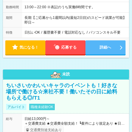
13:00～22:00 ※表記のうち実働8時間です。
勤務時間
長期【ご応募から1週間以内(最短2日目)のスピード就業が可能】
期間
即日～
日払いOK
/
履歴書不要
/
電話対応なし
/
パソコンスキル不要
特徴
気になる！
応募する
詳細へ
未読
ちいさいかわいいキャラのイベントも！好きな
場所で働ける☆来社不要！働いたその日に給料
もらえる◎/T1
アルバイト
職種未経験OK
日給13,000円～
給与
＋交通費支給 ★交通費全額支給！ ┗案件により規定あり ★日払
いOK！（規定あり） ┗働いたその日に現金GET♪ お仕事後はコ
交通費別途支給あり