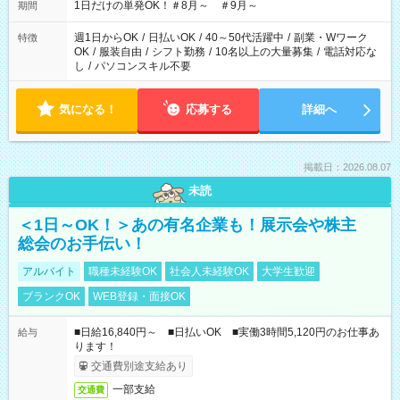
1日だけの単発OK！＃8月～ ＃9月～
期間
週1日からOK
/
日払いOK
/
40～50代活躍中
/
副業・Wワーク
特徴
OK
/
服装自由
/
シフト勤務
/
10名以上の大量募集
/
電話対応な
し
/
パソコンスキル不要
気になる！
応募する
詳細へ
掲載日：2026.08.07
未読
＜1日～OK！＞あの有名企業も！展示会や株主
総会のお手伝い！
アルバイト
職種未経験OK
社会人未経験OK
大学生歓迎
ブランクOK
WEB登録・面接OK
■日給16,840円～ ■日払いOK ■実働3時間5,120円のお仕事あ
給与
ります！
交通費別途支給あり
一部支給
交通費