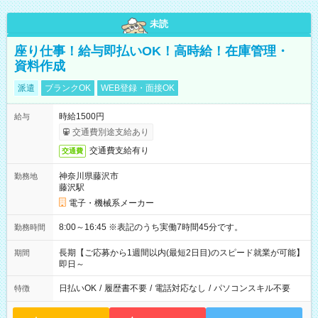
未読
座り仕事！給与即払いOK！高時給！在庫管理・
資料作成
派遣
ブランクOK
WEB登録・面接OK
時給1500円
給与
交通費別途支給あり
交通費支給有り
交通費
神奈川県藤沢市
勤務地
藤沢駅
電子・機械系メーカー
8:00～16:45 ※表記のうち実働7時間45分です。
勤務時間
長期【ご応募から1週間以内(最短2日目)のスピード就業が可能】
期間
即日～
日払いOK
/
履歴書不要
/
電話対応なし
/
パソコンスキル不要
特徴