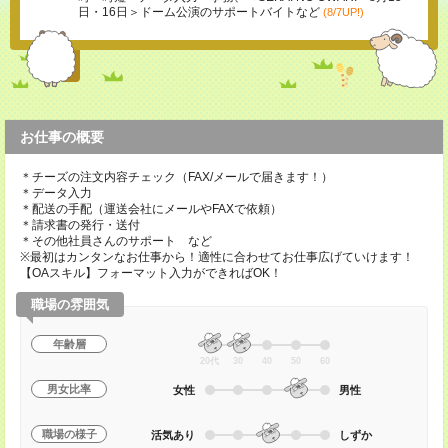
日・16日＞ドーム公演のサポートバイトなど
(8/7UP!)
お仕事の概要
＊チーズの注文内容チェック（FAX/メールで届きます！）
＊データ入力
＊配送の手配（運送会社にメールやFAXで依頼）
＊請求書の発行・送付
＊その他社員さんのサポート など
※最初はカンタンなお仕事から！適性に合わせてお仕事広げていけます！
【OAスキル】フォーマット入力ができればOK！
職場の雰囲気
年齢層
20代
30
40
50
60
男女比率
女性
男性
職場の様子
活気あり
しずか