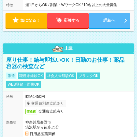
週1日からOK / 副業・WワークOK / 10名以上の大量募集
特徴
気になる！
応募する
詳細へ
未読
座り仕事！給与即払いOK！日勤のお仕事！薬品
容器の検査など
派遣
職種未経験OK
社会人未経験OK
ブランクOK
WEB登録・面接OK
時給1450円
給与
交通費別途支給あり
交通費支給有り
交通費
神奈川県秦野市
勤務地
渋沢駅から徒歩15分
日用品医薬関係