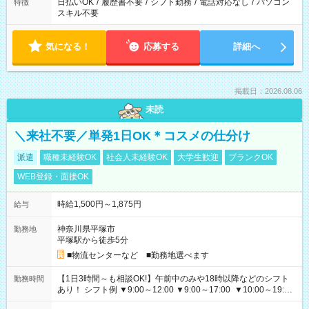
日払いOK
/
履歴書不要
/
シフト勤務
/
電話対応なし
/
パソコン
特徴
スキル不要
気になる！
応募する
詳細へ
掲載日：2026.08.06
未読
＼来社不要／単発1日OK＊コスメの仕分け
派遣
職種未経験OK
社会人未経験OK
大学生歓迎
ブランクOK
WEB登録・面接OK
時給1,500円～1,875円
給与
神奈川県平塚市
勤務地
平塚駅から徒歩5分
■物流センターなど ■勤務地選べます
【1日3時間～も相談OK!】午前中のみや18時以降などのシフト
勤務時間
あり！ シフト例 ▼9:00～12:00 ▼9:00～17:00 ▼10:00～19:00
▼18:00～21:00