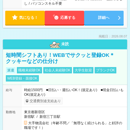
し
/
パソコンスキル不要
気になる！
応募する
詳細へ
掲載日：2026.08.07
未読
短時間シフトあり！WEBでサクッと登録OK＊
クッキーなどの仕分け
派遣
職種未経験OK
社会人未経験OK
大学生歓迎
ブランクOK
WEB登録・面接OK
時給1500円 ■日払い・週払いOK！(規定あり) ■現金日払いも
給与
OK(規定あり)
交通費別途支給あり
東京都新宿区
勤務地
新宿駅
/
新宿三丁目駅
大手物流会社（年齢不問／「無理なく続けられる」と好評の
職場です！）