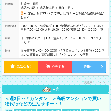
川崎市中原区
勤務地
武蔵小杉駅
/
武蔵新城駅
/
元住吉駅
/
…
≪自宅からドアtoドアで30分以内！≫ご希望の勤務地を紹介
します。
9:00～18:00（休憩60分） ■ご希望があれば下記シフトもOK！
勤務時間
早番 7:00～16:00 遅番 10:00～19:00 夜勤 16:30～翌9:30 「家族
と休みを合わせたい」 「余裕を持って夕飯の準備がしたい」
「できれば残業はしたくない」 など、ご希望を教えてください
【8月中のスタートOK！急募！】2カ月～ ■8月～、9月スター
期間
ね。 ※Wワーク希望の方へ 今ご覧のお仕事で希望する勤務時間
トもOK！
と、もう1つのお仕事の勤務時間。 合計で週40時間を超える場
合は応募できません。
履歴書不要
/
40～50代活躍中
/
服装自由
/
シフト勤務
/
10名以
特徴
上の大量募集
/
電話対応なし
/
パソコンスキル不要
気になる！
応募する
詳細へ
掲載日：2026.08.07
未読
＜週3日～＊カンタン！＞高級マンションで買い
物代行などの生活サポート！