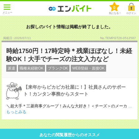
0
メニュー
気になる！
ログイン
お探しのバイト情報は掲載が終了しました。
掲載日 :2026
/
07
/
11
No.TEMPGT26-0512587
時給1750円！17時定時＊残業ほぼなし！未経
験OK！大手でチーズの注文入力など
派遣
職種未経験OK
ブランクOK
WEB登録・面接OK
【来年からピカピカ社屋に！】社員さんのサポー
ト！カンタン事務からスタート
＼超大手＊三菱商事グループ！みんな大好き！＜チーズ＞のメーカ
...
もっとみる
あなたの閲覧履歴からのオススメ