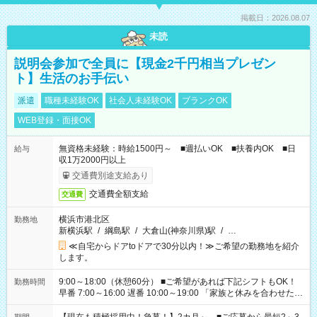
掲載日：2026.08.07
未読
説明会参加で全員に【現金2千円相当プレゼン
ト】生活のお手伝い
派遣
職種未経験OK
社会人未経験OK
ブランクOK
WEB登録・面接OK
無資格未経験：時給1500円～ ■週払いOK ■扶養内OK ■日
給与
収1万2000円以上
交通費別途支給あり
交通費全額支給
交通費
横浜市港北区
勤務地
新横浜駅
/
綱島駅
/
大倉山(神奈川県)駅
/
…
≪自宅からドアtoドアで30分以内！≫ご希望の勤務地を紹介
します。
9:00～18:00（休憩60分） ■ご希望があれば下記シフトもOK！
勤務時間
早番 7:00～16:00 遅番 10:00～19:00 「家族と休みを合わせた
い」 「余裕を持って夕飯の準備がしたい」 「できれば残業はし
たくない」 など、ご希望を教えてくださいね。 ※Wワーク希望