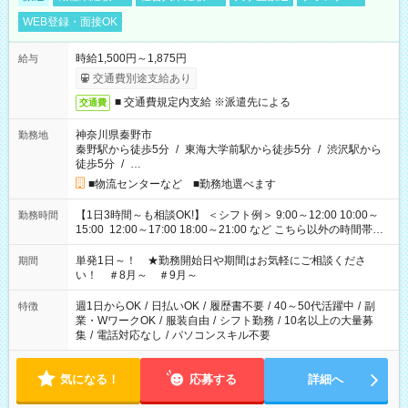
WEB登録・面接OK
時給1,500円～1,875円
給与
交通費別途支給あり
■ 交通費規定内支給 ※派遣先による
交通費
神奈川県秦野市
勤務地
秦野駅から徒歩5分
/
東海大学前駅から徒歩5分
/
渋沢駅から
徒歩5分
/
…
■物流センターなど ■勤務地選べます
【1日3時間～も相談OK!】 ＜シフト例＞ 9:00～12:00 10:00～
勤務時間
15:00 12:00～17:00 18:00～21:00 など こちら以外の時間帯も
お気軽にご相談ください！
単発1日～！ ★勤務開始日や期間はお気軽にご相談くださ
期間
い！ ＃8月～ ＃9月～
週1日からOK
/
日払いOK
/
履歴書不要
/
40～50代活躍中
/
副
特徴
業・WワークOK
/
服装自由
/
シフト勤務
/
10名以上の大量募
集
/
電話対応なし
/
パソコンスキル不要
気になる！
応募する
詳細へ