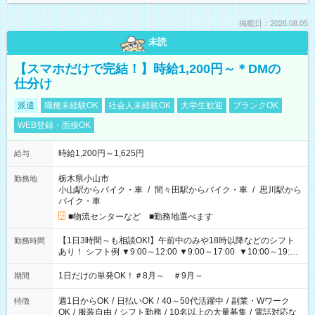
掲載日：2026.08.05
未読
【スマホだけで完結！】時給1,200円～＊DMの
仕分け
派遣
職種未経験OK
社会人未経験OK
大学生歓迎
ブランクOK
WEB登録・面接OK
時給1,200円～1,625円
給与
栃木県小山市
勤務地
小山駅からバイク・車
/
間々田駅からバイク・車
/
思川駅から
バイク・車
■物流センターなど ■勤務地選べます
【1日3時間～も相談OK!】午前中のみや18時以降などのシフト
勤務時間
あり！ シフト例 ▼9:00～12:00 ▼9:00～17:00 ▼10:00～19:00
▼18:00～21:00
1日だけの単発OK！＃8月～ ＃9月～
期間
週1日からOK
/
日払いOK
/
40～50代活躍中
/
副業・Wワーク
特徴
OK
/
服装自由
/
シフト勤務
/
10名以上の大量募集
/
電話対応な