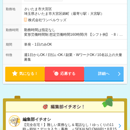
ンビニATMから 日払い分を引き落とせます！ 【試用期間】試
用期間なし
さいたま市大宮区
勤務地
埼玉県さいたま市大宮区錦町（最寄り駅：大宮駅）
株式会社ワンベルウッズ
勤務時間は指定なし
勤務時間
変形労働時間制 想定労働時間160時間/月 【シフト例】 ・8：00
～21：00
単発・1日のみOK
期間
週1日からOK / 日払いOK / 副業・WワークOK / 10名以上の大量
特徴
募集
気になる！
応募する
詳細へ
編集部イチオシ
【完全在宅！】難しい業務なし＆電話なし！ゆっくりの11
時～時短＊データ入力・事務、＜SEKAI NO OWARI＊8月15