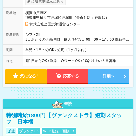
交通費別途支給あり
り！】 希望される場合、勤務から1週間ほどで給与の一部を受け
取れます。 ※手数料418円がかかります。 【過去試験日の収入
横浜市戸塚区
勤務地
例】 ・河合塾模擬試験 8:30～17:30（休憩1時間） 時給1,300円
神奈川県横浜市戸塚区戸塚町（最寄り駅：戸塚駅）
×8時間＝日収10,400円＋交通費 ※当日の役割により時給＋100
円の場合あり ・国家試験 7:00～13:30（休憩なし） 時給1,300
株式会社全国試験運営センター
円（役割手当＋100円）×6時間＝日収8,400円＋交通費 【試用期
間】試用期間なし
シフト制
勤務時間
1日あたりの実働時間：最大7時間/日 09：00～17：00 ※勤務時
間は 試験により異なります。
単発・1日のみOK / 短期（1ヶ月以内）
期間
週1日からOK / 副業・WワークOK / 10名以上の大量募集
特徴
気になる！
応募する
詳細へ
未読
特別時給1800円【ヴァレクストラ】短期スタッ
フ 日本橋
派遣
ブランクOK
WEB登録・面接OK