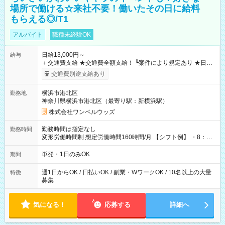
場所で働ける☆来社不要！働いたその日に給料
もらえる◎/T1
アルバイト
職種未経験OK
日給13,000円～
給与
＋交通費支給 ★交通費全額支給！ ┗案件により規定あり ★日払
いOK！（規定あり） ┗働いたその日に現金GET♪ お仕事後はコ
交通費別途支給あり
ンビニATMから 日払い分を引き落とせます！ 【試用期間】試
用期間なし
横浜市港北区
勤務地
神奈川県横浜市港北区（最寄り駅：新横浜駅）
株式会社ワンベルウッズ
勤務時間は指定なし
勤務時間
変形労働時間制 想定労働時間160時間/月 【シフト例】 ・8：00
～21：00
単発・1日のみOK
期間
週1日からOK / 日払いOK / 副業・WワークOK / 10名以上の大量
特徴
募集
気になる！
応募する
詳細へ