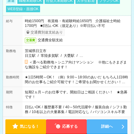
派遣
職種未経験OK
社会人未経験OK
大学生歓迎
ブランクOK
WEB登録・面接OK
時給1500円 有資格・有経験時給1650円 介護福祉士時給
給与
1700円 ■日払いOK（規定あり）※即日払い不可
交通費別途支給あり
交通費全額支給
交通費
茨城県日立市
勤務地
日立駅
/
常陸多賀駅
/
大甕駅
/
…
＜選べる勤務地＞シニア向けマンション ※他にもさまざま
な施設をご紹介できます！
★1日5時間～OK！ （例）9:00～18:00のあいだ もちろん1日8時
勤務時間
間のお仕事もご紹介可能です！ご希望をお聞かせください！★
家庭の都合でお休みが必要な場合も遠慮なくご相談ください。
※週最低15時間以上の勤務が必要です
短期2ヵ月～のお仕事です。開始日はご相談ください！ ★急募
期間
です！
日払いOK
/
履歴書不要
/
40～50代活躍中
/
服装自由
/
シフト勤
特徴
務
/
10名以上の大量募集
/
電話対応なし
/
パソコンスキル不要
気になる！
応募する
詳細へ