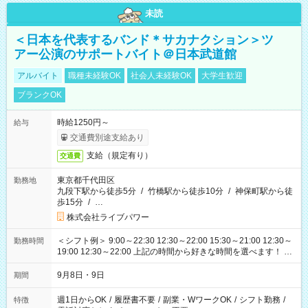
未読
＜日本を代表するバンド＊サカナクション＞ツ
アー公演のサポートバイト＠日本武道館
アルバイト
職種未経験OK
社会人未経験OK
大学生歓迎
ブランクOK
時給1250円～
給与
交通費別途支給あり
支給（規定有り）
交通費
東京都千代田区
勤務地
九段下駅から徒歩5分
/
竹橋駅から徒歩10分
/
神保町駅から徒
歩15分
/
…
株式会社ライブパワー
＜シフト例＞ 9:00～22:30 12:30～22:00 15:30～21:00 12:30～
勤務時間
19:00 12:30～22:00 上記の時間から好きな時間を選べます！ ※
時間は変更となる可能性があります
9月8日・9日
期間
週1日からOK
/
履歴書不要
/
副業・WワークOK
/
シフト勤務
/
特徴