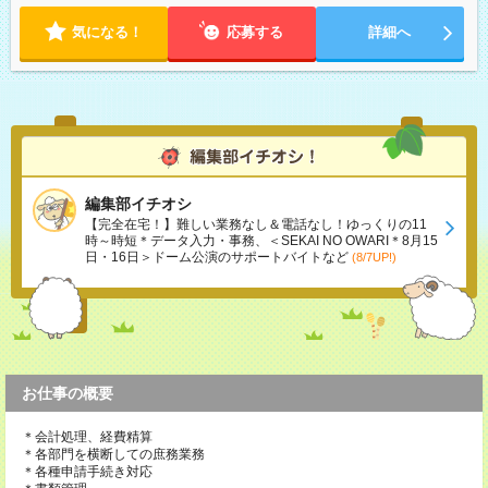
気になる！
応募する
詳細へ
編集部イチオシ
【完全在宅！】難しい業務なし＆電話なし！ゆっくりの11
時～時短＊データ入力・事務、＜SEKAI NO OWARI＊8月15
日・16日＞ドーム公演のサポートバイトなど
(8/7UP!)
お仕事の概要
＊会計処理、経費精算
＊各部門を横断しての庶務業務
＊各種申請手続き対応