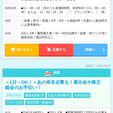
◆11：00～18：30のうち実働6時間、休憩60分 ※11：00～18：
勤務時間
00 または 11：30～18：30 。*。ブランクOK！。*。 例え
ば前職が、 在宅/財団法人/事務/コールセンター/受付/販売/カフェ
スタッフ スイーツ販売/ホテルフロント/化粧品販売/など 様々な
＜急募＞即日～長期／8月～9月～も相談OK！応募から最短即日
期間
業界から入社して活躍されています♪
には選考案内♪
日払いOK
/
履歴書不要
/
40～50代活躍中
/
副業・WワークOK
/
特徴
服装自由
/
電話対応なし
気になる！
応募する
詳細へ
掲載日：2026.08.07
未読
＜1日～OK！＞あの有名企業も！展示会や株主
総会のお手伝い！
アルバイト
職種未経験OK
社会人未経験OK
大学生歓迎
ブランクOK
WEB登録・面接OK
■日給16,840円～ ■日払いOK ■実働3時間5,120円のお仕事あ
給与