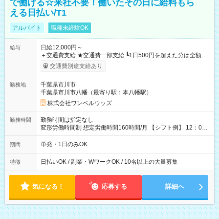
で働ける☆来社不要！働いたその日に給料もら
える日払い/T1
アルバイト
職種未経験OK
日給12,000円～
給与
＋交通費支給 ★交通費一部支給 ┗1日500円を超えた分は全額支
給！ ※往復500円以内の方は自己負担となります ★日払いOK！
交通費別途支給あり
（規定あり） ┗働いたその日に現金GET♪ お仕事後はコンビニ
ATMから 日払い分を引き落とせます！ 【試用期間】試用期間
千葉県市川市
勤務地
なし
千葉県市川市八幡（最寄り駅：本八幡駅）
株式会社ワンベルウッズ
勤務時間は指定なし
勤務時間
変形労働時間制 想定労働時間160時間/月 【シフト例】 12：00
～22：00
単発・1日のみOK
期間
日払いOK / 副業・WワークOK / 10名以上の大量募集
特徴
気になる！
応募する
詳細へ