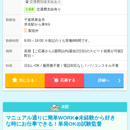
交通費別途支給あり
交通費支給有り
交通費
千葉県東金市
勤務地
求名駅から車9分
製造外
9:00～18:00 ※表記のうち実働8時間です。
勤務時間
長期【ご応募から1週間以内(最短2日目)のスピード就業が可能】
期間
即日～
日払いOK
/
履歴書不要
/
電話対応なし
/
パソコンスキル不要
特徴
気になる！
応募する
詳細へ
未読
マニュアル通りに簡単WORK◆未経験から好き
な時にお仕事できる！単発OK◎試験監督