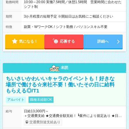
10:00～20:00 実働7.5時間／休憩1.5時間 営業時間に合わせた
勤務時間
シフト制
3か月程度の短期予定 ※開始日はお気軽にご相談ください
期間
副業・WワークOK
/
シフト勤務
/
パソコンスキル不要
特徴
気になる！
応募する
詳細へ
未読
ちいさいかわいいキャラのイベントも！好きな
場所で働ける☆来社不要！働いたその日に給料
もらえる◎/T1
アルバイト
職種未経験OK
日給13,000円～
給与
＋交通費支給 ★交通費全額支給！ ┗案件により規定あり ★日払
いOK！（規定あり） ┗働いたその日に現金GET♪ お仕事後はコ
交通費別途支給あり
ンビニATMから 日払い分を引き落とせます！ 【試用期間】試