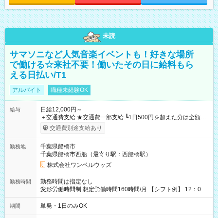
未読
サマソニなど人気音楽イベントも！好きな場所
で働ける☆来社不要！働いたその日に給料もら
える日払い/T1
アルバイト
職種未経験OK
日給12,000円～
給与
＋交通費支給 ★交通費一部支給 ┗1日500円を超えた分は全額支
給！ ※往復500円以内の方は自己負担となります ★日払いOK！
交通費別途支給あり
（規定あり） ┗働いたその日に現金GET♪ お仕事後はコンビニ
ATMから 日払い分を引き落とせます！ 【試用期間】試用期間
千葉県船橋市
勤務地
なし
千葉県船橋市西船（最寄り駅：西船橋駅）
株式会社ワンベルウッズ
勤務時間は指定なし
勤務時間
変形労働時間制 想定労働時間160時間/月 【シフト例】 12：00
～22：00
単発・1日のみOK
期間