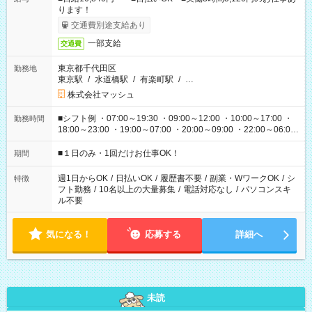
ります！
交通費別途支給あり
一部支給
交通費
東京都千代田区
勤務地
東京駅
/
水道橋駅
/
有楽町駅
/
…
株式会社マッシュ
■シフト例 ・07:00～19:30 ・09:00～12:00 ・10:00～17:00 ・
勤務時間
18:00～23:00 ・19:00～07:00 ・20:00～09:00 ・22:00～06:00
etc ★最短で3時間で5,120円のお仕事から 15時間で2万円近く稼
げるお仕事も！ ご希望のお時間に合わせてご紹介！ ※シフトは
■１日のみ・1回だけお仕事OK！
期間
現場によって異なります。 ※勿論、休憩時間はあるのでご安心
ください！
週1日からOK
/
日払いOK
/
履歴書不要
/
副業・WワークOK
/
シ
特徴
フト勤務
/
10名以上の大量募集
/
電話対応なし
/
パソコンスキ
ル不要
気になる！
応募する
詳細へ
未読