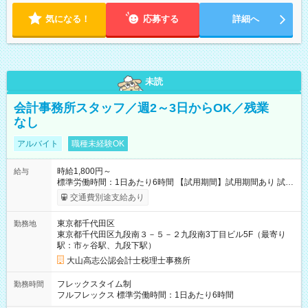
気になる！
応募する
詳細へ
未読
会計事務所スタッフ／週2～3日からOK／残業
なし
アルバイト
職種未経験OK
時給1,800円～
給与
標準労働時間：1日あたり6時間 【試用期間】試用期間あり 試用
期間の長さ：3ヶ月 雇用形態、給与は本採用時と同じです。
交通費別途支給あり
東京都千代田区
勤務地
東京都千代田区九段南３－５－２九段南3丁目ビル5F（最寄り
駅：市ヶ谷駅、九段下駅）
大山高志公認会計士税理士事務所
フレックスタイム制
勤務時間
フルフレックス 標準労働時間：1日あたり6時間