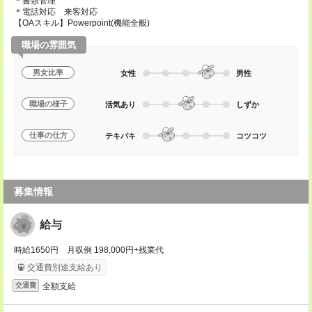
＊書類管理
＊電話対応 来客対応
【OAスキル】Powerpoint(機能全般)
職場の雰囲気
男女比率
女性
男性
職場の様子
活気あり
しずか
仕事の仕方
テキパキ
コツコツ
募集情報
給与
時給1650円 月収例 198,000円+残業代
交通費別途支給あり
全額支給
交通費