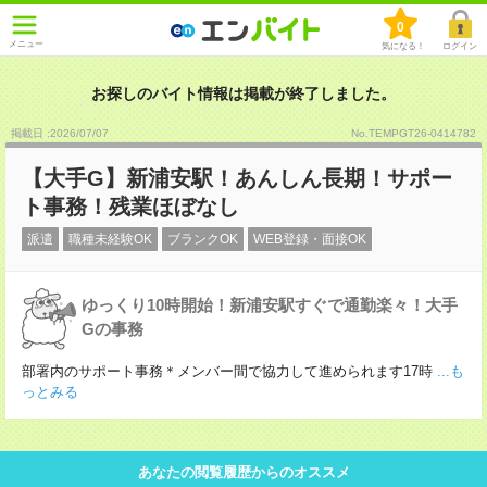
0
メニュー
気になる！
ログイン
お探しのバイト情報は掲載が終了しました。
掲載日 :2026
/
07
/
07
No.TEMPGT26-0414782
【大手G】新浦安駅！あんしん長期！サポー
ト事務！残業ほぼなし
派遣
職種未経験OK
ブランクOK
WEB登録・面接OK
ゆっくり10時開始！新浦安駅すぐで通勤楽々！大手
Gの事務
部署内のサポート事務＊メンバー間で協力して進められます17時
...も
っとみる
あなたの閲覧履歴からのオススメ