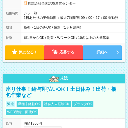
円の場合あり ・国家試験 7:00～13:30（休憩なし） 時給1,300
株式会社全国試験運営センター
円（役割手当＋100円）×6時間＝日収8,400円＋交通費 【試用期
間】試用期間なし
シフト制
勤務時間
1日あたりの実働時間：最大7時間/日 09：00～17：00 ※勤務時
間は 試験により異なります。
単発・1日のみOK / 短期（1ヶ月以内）
期間
週1日からOK / 副業・WワークOK / 10名以上の大量募集
特徴
気になる！
応募する
詳細へ
未読
座り仕事！給与即払いOK！土日休み！出荷・梱
包作業など
派遣
職種未経験OK
社会人未経験OK
ブランクOK
WEB登録・面接OK
時給1300円
給与