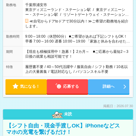
千葉県浦安市
勤務地
東京ディズニーランド・ステーション駅
/
東京ディズニーシ
ー・ステーション駅
/
リゾートゲートウェイ・ステーション駅
/
…
≪自宅からドアtoドアで30分以内！≫ご希望の勤務地を紹介
します。
9:00～18:00（休憩60分） ■ご希望があれば下記シフトもOK！
勤務時間
早番 7:00～16:00 遅番 10:00～19:00 「家族と休みを合わせた
い」 「余裕を持って夕飯の準備がしたい」 「できれば残業はし
たくない」 など、ご希望を教えてくださいね。 ※Wワーク希望
【現在も積極採用中！急募！】2カ月～ ■ご応募から最短2～3
期間
の方へ 今ご覧のお仕事で希望する勤務時間と、もう1つのお仕事
日後の就業も相談可能です！
の勤務時間。 合計で週40時間を超える場合は応募できません。
履歴書不要
/
40～50代活躍中
/
服装自由
/
シフト勤務
/
10名以
特徴
上の大量募集
/
電話対応なし
/
パソコンスキル不要
気になる！
応募する
詳細へ
掲載日：2026.07.30
未読
【シフト自由・現金手渡しOK】iPhoneなどス
マホの充電を繋げるだけ！