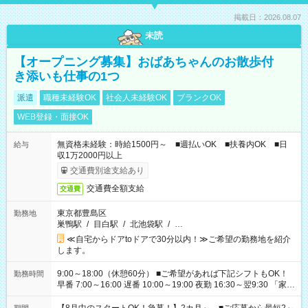
掲載日：2026.08.07
未読
【オープニング募集】おばあちゃんのお散歩付
き添いも仕事の1つ
派遣
職種未経験OK
社会人未経験OK
ブランクOK
WEB登録・面接OK
無資格未経験：時給1500円～ ■週払いOK ■扶養内OK ■日
給与
収1万2000円以上
交通費別途支給あり
交通費全額支給
交通費
東京都豊島区
勤務地
巣鴨駅
/
目白駅
/
北池袋駅
/
…
≪自宅からドアtoドアで30分以内！≫ご希望の勤務地を紹介
します。
9:00～18:00（休憩60分） ■ご希望があれば下記シフトもOK！
勤務時間
早番 7:00～16:00 遅番 10:00～19:00 夜勤 16:30～翌9:30 「家族
と休みを合わせたい」 「余裕を持って夕飯の準備がしたい」
「できれば残業はしたくない」 など、ご希望を教えてください