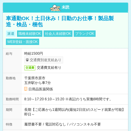
未読
車通勤OK！土日休み！日勤のお仕事！製品製
造・検品・梱包
派遣
職種未経験OK
社会人未経験OK
ブランクOK
WEB登録・面接OK
時給1500円
給与
交通費別途支給あり
交通費支給有り
交通費
千葉県市原市
勤務地
五井駅から車7分
日用品医薬関係
8:10～17:20 6:10～15:20 ※表記のうち実働8時間です。
勤務時間
長期【ご応募から1週間以内(最短2日目)のスピード就業が可能】
期間
即日～
履歴書不要
/
電話対応なし
/
パソコンスキル不要
特徴