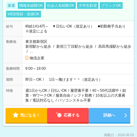
派遣
職種未経験OK
社会人未経験OK
大学生歓迎
ブランクOK
WEB登録・面接OK
時給1414円～ ▼日払いOK（規定あり） ■初勤務手当あり
給与
※規定による
東京都新宿区
勤務地
新宿駅から徒歩
/
新宿三丁目駅から徒歩
/
高田馬場駅から徒歩
/
…
物流企業
9:00～18:00
勤務時間
即日～OK！ 1日～働けます＾＾（規定あり）
期間
週1日からOK
/
日払いOK
/
履歴書不要
/
40～50代活躍中
/
副
特徴
業・WワークOK
/
服装自由
/
シフト勤務
/
10名以上の大量募
集
/
電話対応なし
/
パソコンスキル不要
気になる！
応募する
詳細へ
掲載日：2026.08.03