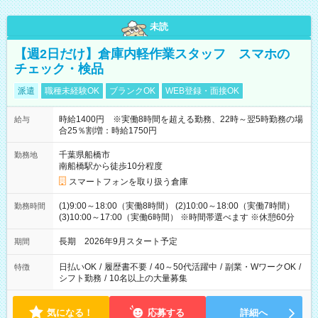
未読
【週2日だけ】倉庫内軽作業スタッフ スマホの
チェック・検品
派遣
職種未経験OK
ブランクOK
WEB登録・面接OK
時給1400円 ※実働8時間を超える勤務、22時～翌5時勤務の場
給与
合25％割増：時給1750円
千葉県船橋市
勤務地
南船橋駅から徒歩10分程度
スマートフォンを取り扱う倉庫
(1)9:00～18:00（実働8時間） (2)10:00～18:00（実働7時間）
勤務時間
(3)10:00～17:00（実働6時間） ※時間帯選べます ※休憩60分
長期 2026年9月スタート予定
期間
日払いOK
/
履歴書不要
/
40～50代活躍中
/
副業・WワークOK
/
特徴
シフト勤務
/
10名以上の大量募集
気になる！
応募する
詳細へ