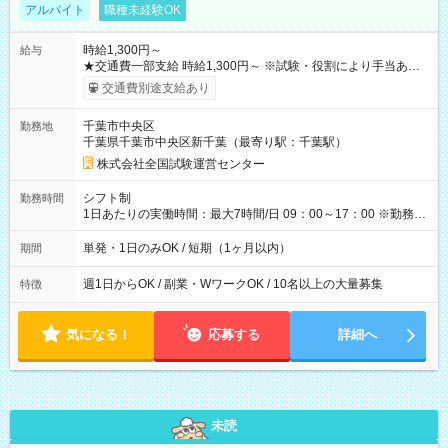
アルバイト
職種未経験OK
時給1,300円～
給与
★交通費一部支給 時給1,300円～ ※試験・役割により手当あり
※勤務回数により昇給あり 【即給（前払い）オプションあ
交通費別途支給あり
り！】 希望される場合、勤務から1週間ほどで給与の一部を受け
取れます。 ※手数料418円がかかります。 【過去試験日の収入
千葉市中央区
勤務地
例】 ・河合塾模擬試験 8:30～17:30（休憩1時間） 時給1,300円
千葉県千葉市中央区新千葉（最寄り駅：千葉駅）
×8時間＝日収10,400円＋交通費 ※当日の役割により時給＋100
円の場合あり ・国家試験 7:00～13:30（休憩なし） 時給1,300
株式会社全国試験運営センター
円（役割手当＋100円）×6時間＝日収8,400円＋交通費 【試用期
間】試用期間なし
シフト制
勤務時間
1日あたりの実働時間：最大7時間/日 09：00～17：00 ※勤務時
間は 試験により異なります。
単発・1日のみOK / 短期（1ヶ月以内）
期間
週1日からOK / 副業・WワークOK / 10名以上の大量募集
特徴
気になる！
応募する
詳細へ
未読