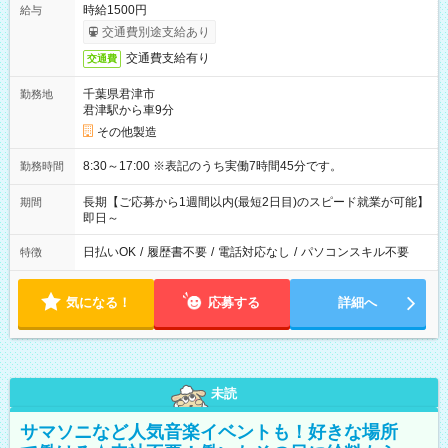
時給1500円
給与
交通費別途支給あり
交通費支給有り
交通費
千葉県君津市
勤務地
君津駅から車9分
その他製造
8:30～17:00 ※表記のうち実働7時間45分です。
勤務時間
長期【ご応募から1週間以内(最短2日目)のスピード就業が可能】
期間
即日～
日払いOK
/
履歴書不要
/
電話対応なし
/
パソコンスキル不要
特徴
気になる！
応募する
詳細へ
未読
サマソニなど人気音楽イベントも！好きな場所