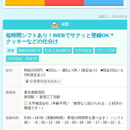
掲載日：2026.08.06
未読
短時間シフトあり！WEBでサクッと登録OK＊
クッキーなどの仕分け
派遣
職種未経験OK
社会人未経験OK
大学生歓迎
ブランクOK
WEB登録・面接OK
時給1500円 ■日払い・週払いOK！(規定あり) ■現金日払いも
給与
OK(規定あり)
交通費別途支給あり
東京都新宿区
勤務地
新宿駅
/
新宿三丁目駅
大手物流会社（年齢不問／「無理なく続けられる」と好評の
職場です！）
9:00～18:00（実動8時間） 希望の時間帯を選べます！ ＜シフト
勤務時間
例＞ ・8：30～12：00 ・10：00～19：00 ・17：00～22：00
・13：00～22：00 ・22：00～翌6：00 など