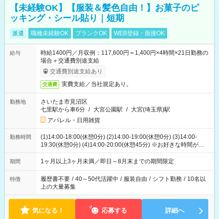
【未経験OK】【服装＆髪色自由！】お菓子のピ
ッキング・シール貼り｜短期
派遣
職種未経験OK
ブランクOK
WEB登録・面接OK
時給1400円／月収例：117,600円＝1,400円×4時間×21日勤務の
給与
場合＋交通費別途支給
交通費別途支給あり
実費支給／当社規定あり。
交通費
さいたま市見沼区
勤務地
七里駅から車6分
/
大宮公園駅
/
大宮(埼玉県)駅
アパレル・日用雑貨
(1)14:00-18:00(休憩0分) (2)14:00-19:00(休憩0分) (3)14:00-
勤務時間
19:30(休憩0分) (4)14:00-20:00(休憩45分) ※お好きな時間が選べ
ます
1ヶ月以上3ヶ月未満／即日～8月末までの期間限定
期間
履歴書不要
/
40～50代活躍中
/
服装自由
/
シフト勤務
/
10名以
特徴
上の大量募集
気になる！
応募する
詳細へ