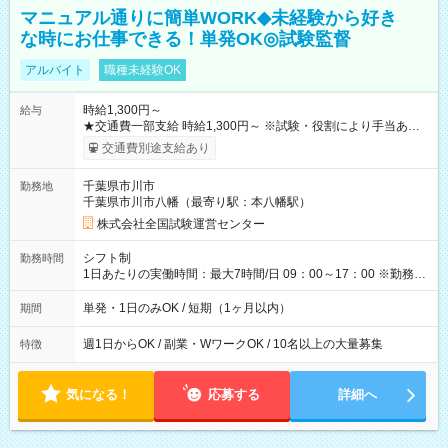
マニュアル通りに簡単WORK◆未経験から好き
な時にお仕事できる！単発OK◎試験監督
アルバイト
職種未経験OK
時給1,300円～
給与
★交通費一部支給 時給1,300円～ ※試験・役割により手当あり
※勤務回数により昇給あり 【即給（前払い）オプションあ
交通費別途支給あり
り！】 希望される場合、勤務から1週間ほどで給与の一部を受け
取れます。 ※手数料418円がかかります。 【過去試験日の収入
千葉県市川市
勤務地
例】 ・河合塾模擬試験 8:30～17:30（休憩1時間） 時給1,300円
千葉県市川市八幡（最寄り駅：本八幡駅）
×8時間＝日収10,400円＋交通費 ※当日の役割により時給＋100
円の場合あり ・国家試験 7:00～13:30（休憩なし） 時給1,300
株式会社全国試験運営センター
円（役割手当＋100円）×6時間＝日収8,400円＋交通費 【試用期
間】試用期間なし
シフト制
勤務時間
1日あたりの実働時間：最大7時間/日 09：00～17：00 ※勤務時
間は 試験により異なります。
単発・1日のみOK / 短期（1ヶ月以内）
期間
週1日からOK / 副業・WワークOK / 10名以上の大量募集
特徴
気になる！
応募する
詳細へ