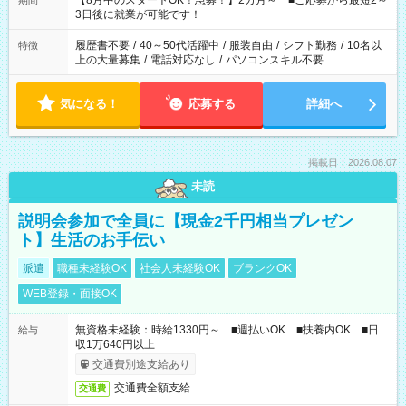
【8月中のスタートOK！急募！】2カ月～ ■ご応募から最短2～
期間
ね。 ※Wワーク希望の方へ 今ご覧のお仕事で希望する勤務時間
3日後に就業が可能です！
と、もう1つのお仕事の勤務時間。 合計で週40時間を超える場
合は応募できません。
履歴書不要
/
40～50代活躍中
/
服装自由
/
シフト勤務
/
10名以
特徴
上の大量募集
/
電話対応なし
/
パソコンスキル不要
気になる！
応募する
詳細へ
掲載日：2026.08.07
未読
説明会参加で全員に【現金2千円相当プレゼン
ト】生活のお手伝い
派遣
職種未経験OK
社会人未経験OK
ブランクOK
WEB登録・面接OK
無資格未経験：時給1330円～ ■週払いOK ■扶養内OK ■日
給与
収1万640円以上
交通費別途支給あり
交通費全額支給
交通費