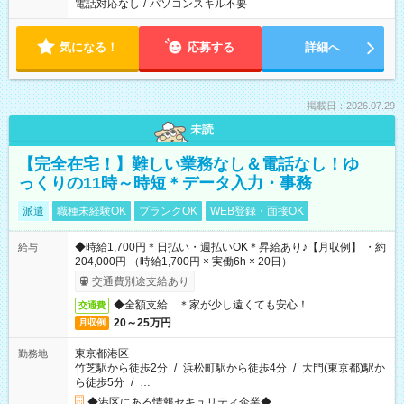
電話対応なし
/
パソコンスキル不要
気になる！
応募する
詳細へ
掲載日：2026.07.29
未読
【完全在宅！】難しい業務なし＆電話なし！ゆ
っくりの11時～時短＊データ入力・事務
派遣
職種未経験OK
ブランクOK
WEB登録・面接OK
◆時給1,700円＊日払い・週払いOK＊昇給あり♪【月収例】 ・約
給与
204,000円 （時給1,700円 × 実働6h × 20日）
交通費別途支給あり
◆全額支給 ＊家が少し遠くても安心！
交通費
20～25万円
月収例
東京都港区
勤務地
竹芝駅から徒歩2分
/
浜松町駅から徒歩4分
/
大門(東京都)駅か
ら徒歩5分
/
…
◆港区にある情報セキュリティ企業◆