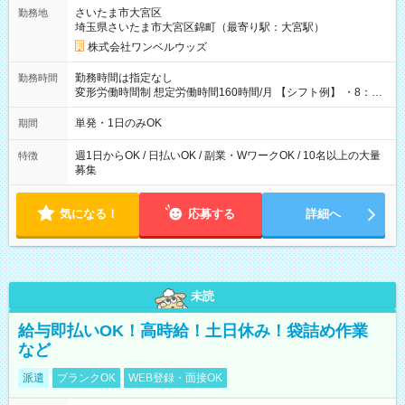
用期間なし
さいたま市大宮区
勤務地
埼玉県さいたま市大宮区錦町（最寄り駅：大宮駅）
株式会社ワンベルウッズ
勤務時間は指定なし
勤務時間
変形労働時間制 想定労働時間160時間/月 【シフト例】 ・8：00
～21：00
単発・1日のみOK
期間
週1日からOK / 日払いOK / 副業・WワークOK / 10名以上の大量
特徴
募集
気になる！
応募する
詳細へ
未読
給与即払いOK！高時給！土日休み！袋詰め作業
など
派遣
ブランクOK
WEB登録・面接OK