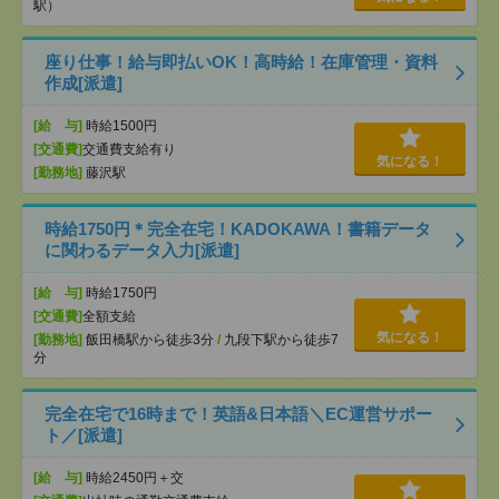
駅）
座り仕事！給与即払いOK！高時給！在庫管理・資料
作成[派遣]
[給 与]
時給1500円
[交通費]
交通費支給有り
気になる！
[勤務地]
藤沢駅
時給1750円＊完全在宅！KADOKAWA！書籍データ
に関わるデータ入力[派遣]
[給 与]
時給1750円
[交通費]
全額支給
気になる！
[勤務地]
飯田橋駅から徒歩3分
/
九段下駅から徒歩7
分
完全在宅で16時まで！英語&日本語＼EC運営サポー
ト／[派遣]
[給 与]
時給2450円＋交