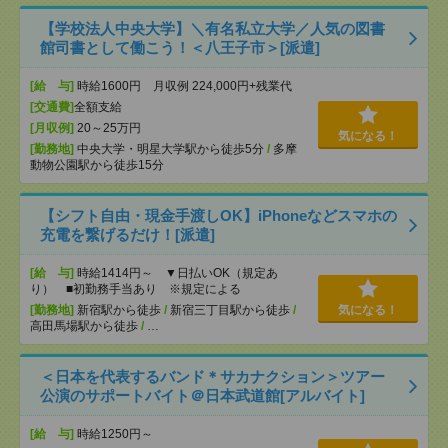
【学校法人中央大学】＼有名私立大学／人気の図書
館司書として働こう！＜八王子市＞[派遣]
[給 与]
時給1600円 月収例 224,000円+残業代
[交通費]
全額支給
[月収例]
20～25万円
気になる！
[勤務地]
中央大学・明星大学駅から徒歩5分
/
多摩
動物公園駅から徒歩15分
【シフト自由・現金手渡しOK】iPhoneなどスマホの
充電を繋げるだけ！[派遣]
[給 与]
時給1414円～ ▼日払いOK（規定あ
り） ■初勤務手当あり ※規定による
[勤務地]
新宿駅から徒歩
/
新宿三丁目駅から徒歩
/
気になる！
高田馬場駅から徒歩
/
…
＜日本を代表するバンド＊サカナクション＞ツアー
公演のサポートバイト＠日本武道館[アルバイト]
[給 与]
時給1250円～