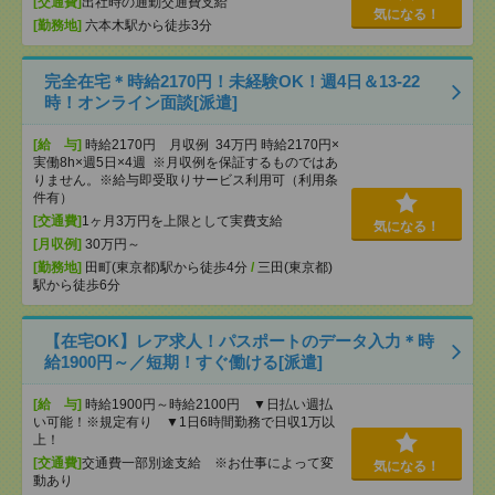
[交通費]
出社時の通勤交通費支給
気になる！
[勤務地]
六本木駅から徒歩3分
完全在宅＊時給2170円！未経験OK！週4日＆13-22
時！オンライン面談[派遣]
[給 与]
時給2170円 月収例 34万円 時給2170円×
実働8h×週5日×4週 ※月収例を保証するものではあ
りません。※給与即受取りサービス利用可（利用条
件有）
[交通費]
1ヶ月3万円を上限として実費支給
気になる！
[月収例]
30万円～
[勤務地]
田町(東京都)駅から徒歩4分
/
三田(東京都)
駅から徒歩6分
【在宅OK】レア求人！パスポートのデータ入力＊時
給1900円～／短期！すぐ働ける[派遣]
[給 与]
時給1900円～時給2100円 ▼日払い週払
い可能！※規定有り ▼1日6時間勤務で日収1万以
上！
[交通費]
交通費一部別途支給 ※お仕事によって変
気になる！
動あり