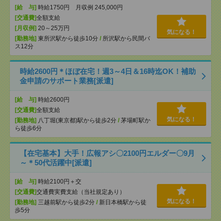
[給 与]
時給1750円 月収例 245,000円
[交通費]
全額支給
[月収例]
20～25万円
気になる！
[勤務地]
東所沢駅から徒歩10分
/
所沢駅から民間バ
ス12分
時給2600円＊ほぼ在宅！週3～4日＆16時迄OK！補助
金申請のサポート業務[派遣]
[給 与]
時給2600円
[交通費]
全額支給
気になる！
[勤務地]
八丁堀(東京都)駅から徒歩2分
/
茅場町駅か
ら徒歩6分
【在宅基本】大手！広報アシ〇2100円エルダー〇9月
～＊50代活躍中[派遣]
[給 与]
時給2100円＋交
[交通費]
交通費実費支給（当社規定あり）
気になる！
[勤務地]
三越前駅から徒歩2分
/
新日本橋駅から徒
歩5分