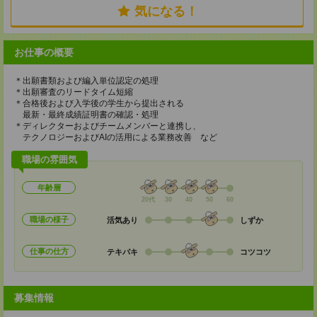
気になる！
お仕事の概要
＊出願書類および編入単位認定の処理
＊出願審査のリードタイム短縮
＊合格後および入学後の学生から提出される
最新・最終成績証明書の確認・処理
＊ディレクターおよびチームメンバーと連携し、
テクノロジーおよびAIの活用による業務改善 など
職場の雰囲気
年齢層
20代
30
40
50
60
職場の様子
活気あり
しずか
仕事の仕方
テキパキ
コツコツ
募集情報