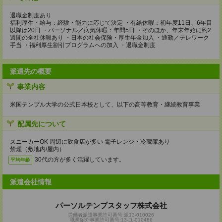
退職金制度あり
福利厚生・給与：経験・能力に応じて決定 ・有給休暇：初年度11日、6年目
以降は20日 ・パーソナル／病気休暇：年間5日 ・そのほか、年末年始に約2
週間の全社休暇あり ・日本の社会保険・厚生年金加入 ・通勤／テレワーク
手当 ・福利厚生割引プログラムへの加入 ・退職金制度
派遣先の概要
事業内容
米国テンプル大学の公式日本校として、以下の高等教育・継続教育事業
配属先について
スニーカーOK 周辺に飲食店が多い 電子レンジ・冷蔵庫あり
禁煙（敷地内/屋内）
30代の方が多く活躍しています。
平均年齢
派遣会社情報
パーソルテンプスタッフ株式会社
労働者派遣事業許可番号:派13-010026
職業紹介事業許可番号:13-ユ-010486