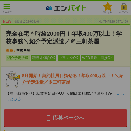
0
メニュー
気になる！
ログイン
NEW
掲載日 :2026
/
08
/
06
No.TMPE26-0471466
完全在宅＊時給2000円！年収400万以上！学
校事務＼紹介予定派遣／＠三軒茶屋
職種：
学校事務
紹介予定派遣
職種未経験OK
ブランクOK
WEB登録・面接OK
8月開始！契約社員目指せる！年収400万以上！＼紹
介予定派遣／＠三軒茶屋
【在宅勤務あり】就業開始日やOJT期間は出社想定＊また４か月
...も
っとみる
応募ページへ