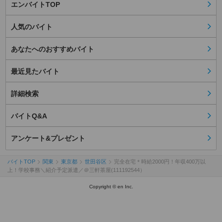
エンバイトTOP
人気のバイト
あなたへのおすすめバイト
最近見たバイト
詳細検索
バイトQ&A
アンケート&プレゼント
バイトTOP
関東
東京都
世田谷区
完全在宅＊時給2000円！年収400万以
上！学校事務＼紹介予定派遣／＠三軒茶屋(111192544）
Copyright © en Inc.