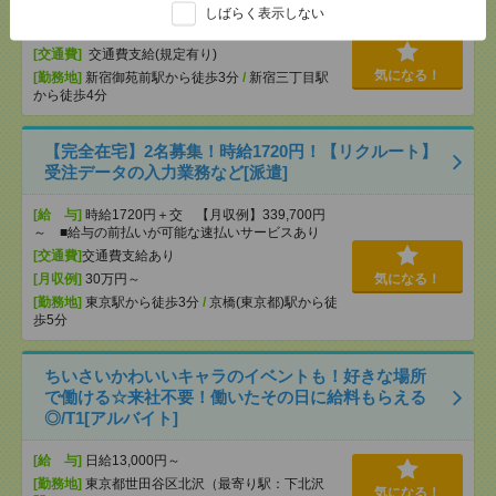
しばらく表示しない
[給 与]
時給2100～2200円＋交
[交通費]
交通費支給(規定有り)
気になる！
[勤務地]
新宿御苑前駅から徒歩3分
/
新宿三丁目駅
から徒歩4分
【完全在宅】2名募集！時給1720円！【リクルート】
受注データの入力業務など[派遣]
[給 与]
時給1720円＋交 【月収例】339,700円
～ ■給与の前払いが可能な速払いサービスあり
[交通費]
交通費支給あり
[月収例]
30万円～
気になる！
[勤務地]
東京駅から徒歩3分
/
京橋(東京都)駅から徒
歩5分
ちいさいかわいいキャラのイベントも！好きな場所
で働ける☆来社不要！働いたその日に給料もらえる
◎/T1[アルバイト]
[給 与]
日給13,000円～
[勤務地]
東京都世田谷区北沢（最寄り駅：下北沢
気になる！