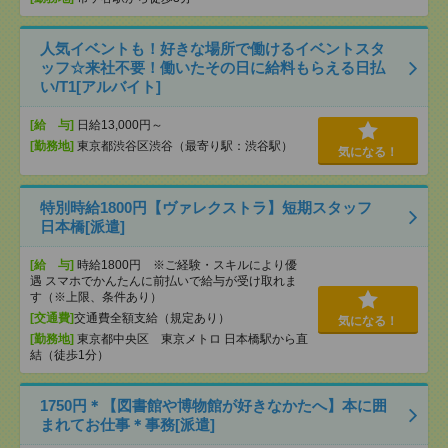
人気イベントも！好きな場所で働けるイベントスタ
ッフ☆来社不要！働いたその日に給料もらえる日払
い/T1[アルバイト]
[給 与]
日給13,000円～
[勤務地]
東京都渋谷区渋谷（最寄り駅：渋谷駅）
気になる！
特別時給1800円【ヴァレクストラ】短期スタッフ
日本橋[派遣]
[給 与]
時給1800円 ※ご経験・スキルにより優
遇 スマホでかんたんに前払いで給与が受け取れま
す（※上限、条件あり）
[交通費]
交通費全額支給（規定あり）
気になる！
[勤務地]
東京都中央区 東京メトロ 日本橋駅から直
結（徒歩1分）
1750円＊【図書館や博物館が好きなかたへ】本に囲
まれてお仕事＊事務[派遣]