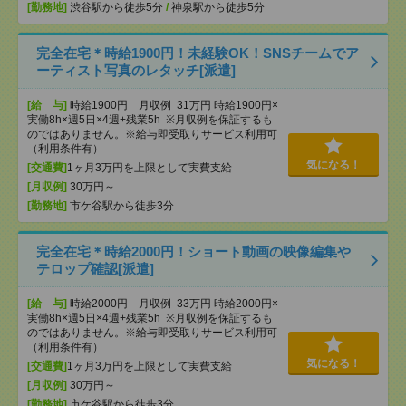
[勤務地]
渋谷駅から徒歩5分
/
神泉駅から徒歩5分
完全在宅＊時給1900円！未経験OK！SNSチームでア
ーティスト写真のレタッチ[派遣]
[給 与]
時給1900円 月収例 31万円 時給1900円×
実働8h×週5日×4週+残業5h ※月収例を保証するも
のではありません。※給与即受取りサービス利用可
（利用条件有）
気になる！
[交通費]
1ヶ月3万円を上限として実費支給
[月収例]
30万円～
[勤務地]
市ケ谷駅から徒歩3分
完全在宅＊時給2000円！ショート動画の映像編集や
テロップ確認[派遣]
[給 与]
時給2000円 月収例 33万円 時給2000円×
実働8h×週5日×4週+残業5h ※月収例を保証するも
のではありません。※給与即受取りサービス利用可
（利用条件有）
気になる！
[交通費]
1ヶ月3万円を上限として実費支給
[月収例]
30万円～
[勤務地]
市ケ谷駅から徒歩3分