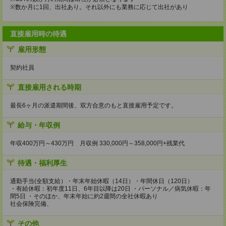
※数か月に1回、出社あり。それ以外にも業務に応じて出社があり
直接雇用時の待遇
雇用形態
契約社員
直接雇用される時期
最長6ヶ月の派遣期間後、双方合意のもと直接雇用予定です。
給与・年収例
年収400万円～430万円 月収例 330,000円～358,000円+残業代
待遇・福利厚生
通勤手当(全額支給）・年末年始休暇（14日）・年間休日（120日）
・有給休暇：初年度11日、6年目以降は20日 ・パーソナル／病気休暇：年
間5日 ・そのほか、年末年始に約2週間の全社休暇あり
社会保険完備、
その他