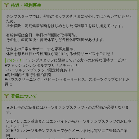
待遇・福利厚生
テンプスタッフでは、登録スタッフの皆さまに安心してはたらいていただく
ため、
社会保険・定期健康診断をはじめとした福利厚生を取り揃えています。
有給休暇は全日・半日の2種類が取得可能、
その他、産前産後・育児休業など各種休暇制度があります。
皆さまの日常をサポートする家事支援や、
休日を彩る旅行や各種施設が割引になる優待サービスをご用意！
~テンプスタッフに登録している方へのお得な優待サービス~
ポイント！
■ファッションレンタルアプリ「メチャカリ」
└パーソルテンプスタッフ限定特典あり！
■海外国内の旅行や宿泊割引
■ハウスクリーニング、ベビーシッターサービス、スポーツクラブなどもお
得に
登録について
★お仕事のご紹介にはパーソルテンプスタッフへのご登録が必要となりま
す。
STEP１：エン派遣またはエンバイトからパーソルテンプスタッフのお仕事
にエントリー
STEP２：パーソルテンプスタッフからメールまたは電話にて登録のご案
内