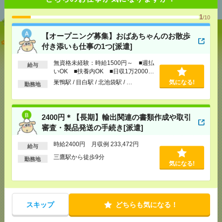
1
/10
【オープニング募集】おばあちゃんのお散歩
【オープニング募集】おばあちゃんのお散歩付き添
付き添いも仕事の1つ[派遣]
いも仕事の1つ[派遣]
無資格未経験：時給1500円～ ■週払
給与
[給 与]
無資格未経験：時給1500円～ ■週払い
いOK ■扶養内OK ■日収1万2000円
OK ■扶養内OK ■日収1万2000円以上
以上
巣鴨駅 / 目白駅 / 北池袋駅 / …
気になる!
勤務地
[交通費]
交通費全額支給
気になる！
[勤務地]
巣鴨駅
/
目白駅
/
北池袋駅
/
…
2400円＊【長期】輸出関連の書類作成や取引
2400円＊【長期】輸出関連の書類作成や取引審査・
審査・製品発送の手続き[派遣]
製品発送の手続き[派遣]
時給2400円 月収例 233,472円
給与
[給 与]
時給2400円 月収例 233,472円
三鷹駅から徒歩9分
勤務地
[交通費]
全額支給
気になる!
[月収例]
20～25万円
気になる！
[勤務地]
三鷹駅から徒歩9分
スキップ
どちらも気になる！
《完全在宅×時短日短OK》Wワーク可〇Web広告運
用サポート[派遣]