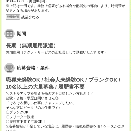
8:30～17:30（実働8時間）
※上記は一例です。業務上必要がある場合や配属先の都合により、時間帯が
変更となる場合があります。
残業少なめ
残業時間
期間
長期（無期雇用派遣）
無期雇用（テクノ・サービスの正社員として勤務いただきます）
応募資格・条件
職種未経験OK / 社会人未経験OK / ブランクOK /
10名以上の大量募集 / 履歴書不要
＼スキルアップを狙える働き方を目指したい方歓迎！／
経験・資格・学歴は問いません◎
「そろそろ新しい仕事にチャレンジしたい」
そんな方にピッタリのお仕事です♪
〇ブランクOK
〇フリーター歓迎
〇履歴書不要で応募OK！
※応募情報が不足している場合は、履歴書・職務経歴書を頂くケースがござ