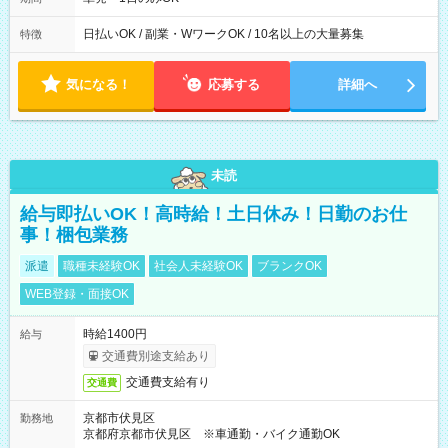
日払いOK / 副業・WワークOK / 10名以上の大量募集
特徴
気になる！
応募する
詳細へ
未読
給与即払いOK！高時給！土日休み！日勤のお仕
事！梱包業務
派遣
職種未経験OK
社会人未経験OK
ブランクOK
WEB登録・面接OK
時給1400円
給与
交通費別途支給あり
交通費支給有り
交通費
京都市伏見区
勤務地
京都府京都市伏見区 ※車通勤・バイク通勤OK