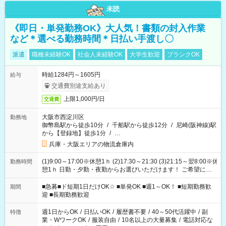
未読
《即日・単発勤務OK》大人気！書類の封入作業
など＊選べる勤務時間＊日払い手渡し〇
派遣
職種未経験OK
社会人未経験OK
大学生歓迎
ブランクOK
時給1284円～1605円
給与
交通費別途支給あり
上限1,000円/日
交通費
大阪市西淀川区
勤務地
御幣島駅から徒歩10分
/
千船駅から徒歩12分
/
尼崎(阪神線)駅
から【登録地】徒歩1分
/
…
兵庫・大阪エリアの物流倉庫内
(1)9:00～17:00※休憩1ｈ (2)17:30～21:30 (3)21:15～翌8:00※休
勤務時間
憩1ｈ 日勤・夕勤・夜勤からお選びいただけます！ ご希望に合
わせて働けるお仕事です(*^^*) 【その他選べる勤務時間】 8-17
時/9-17時/9-18時/10-18時/11-21時/18-22時/20-翌4時/21-翌5
■急募■ド短期1日だけOK☆ ■単発OK ■週1～OK！ ■短期勤務歓
期間
時/22-翌6時/0-翌8時 ご自身のご都合で選んで頂ける完全自由シ
迎 ■長期勤務歓迎
フト！
週1日からOK
/
日払いOK
/
履歴書不要
/
40～50代活躍中
/
副
特徴
業・WワークOK
/
服装自由
/
10名以上の大量募集
/
電話対応な