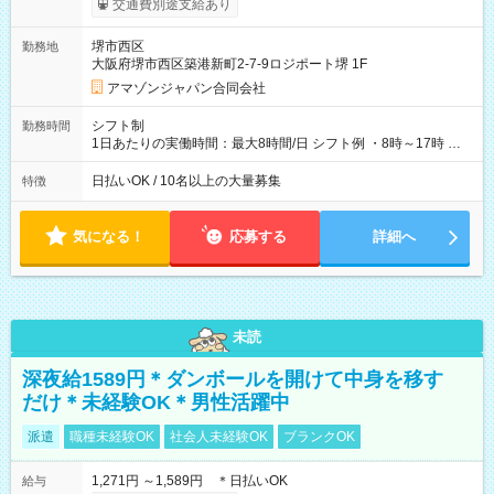
交通費別途支給あり
月25日支払い ※時間外手当、別途支給 ※深夜割増賃金 (22:00～
翌5:00までは時給が25%UPします) ☆給与前払い制度有！
堺市西区
勤務地
☆Amazon直雇用で安定して働けます！ 【試用期間】試用期間
大阪府堺市西区築港新町2-7-9ロジポート堺 1F
あり 試用期間の長さ：1週間 雇用形態、給与は本採用時と同じ
です。
アマゾンジャパン合同会社
シフト制
勤務時間
1日あたりの実働時間：最大8時間/日 シフト例 ・8時～17時 ・
12時～21時
日払いOK / 10名以上の大量募集
特徴
気になる！
応募する
詳細へ
未読
深夜給1589円＊ダンボールを開けて中身を移す
だけ＊未経験OK＊男性活躍中
派遣
職種未経験OK
社会人未経験OK
ブランクOK
1,271円 ～1,589円 ＊日払いOK
給与