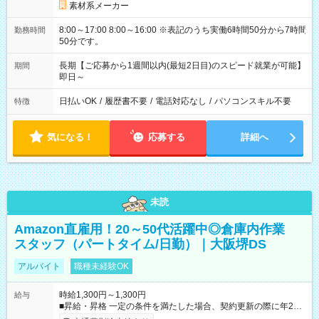
素材系メーカー
8:00～17:00 8:00～16:00 ※表記のうち実働6時間50分から7時間
勤務時間
50分です。
長期【ご応募から1週間以内(最短2日目)のスピード就業が可能】
期間
即日～
日払いOK
/
履歴書不要
/
電話対応なし
/
パソコンスキル不要
特徴
気になる！
応募する
詳細へ
未読
Amazon直雇用！20～50代活躍中◎倉庫内作業
スタッフ（パートタイム/日勤）｜大阪堺DS
アルバイト
職種未経験OK
時給1,300円～1,300円
給与
■昇給・昇格 一定の条件を満たした場合、契約更新の際に年2回
まで昇給の機会があります。 ■正社員登用制度あり ※月末締/翌