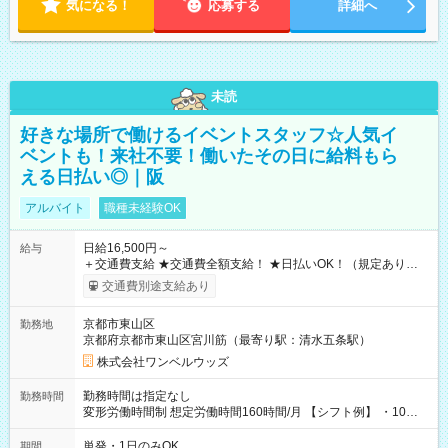
気になる！
応募する
詳細へ
未読
好きな場所で働けるイベントスタッフ☆人気イ
ベントも！来社不要！働いたその日に給料もら
える日払い◎｜阪
アルバイト
職種未経験OK
日給16,500円～
給与
＋交通費支給 ★交通費全額支給！ ★日払いOK！（規定あり） ┗
働いたその日に現金GET♪ お仕事後はコンビニATMから 日払
交通費別途支給あり
い分を引き落とせます！ 【試用期間】試用期間なし
京都市東山区
勤務地
京都府京都市東山区宮川筋（最寄り駅：清水五条駅）
株式会社ワンベルウッズ
勤務時間は指定なし
勤務時間
変形労働時間制 想定労働時間160時間/月 【シフト例】 ・10：
00～20：00
単発・1日のみOK
期間