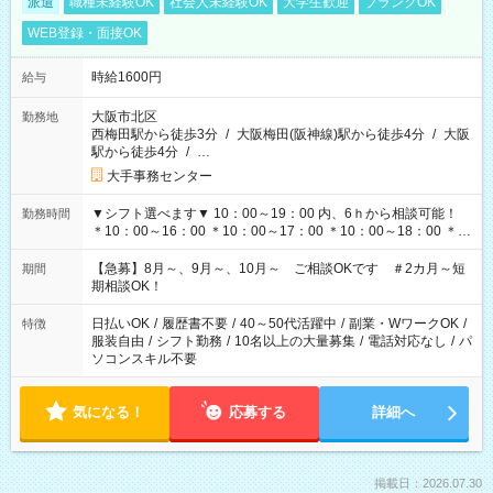
派遣
職種未経験OK
社会人未経験OK
大学生歓迎
ブランクOK
WEB登録・面接OK
時給1600円
給与
大阪市北区
勤務地
西梅田駅から徒歩3分
/
大阪梅田(阪神線)駅から徒歩4分
/
大阪
駅から徒歩4分
/
…
大手事務センター
▼シフト選べます▼ 10：00～19：00 内、6ｈから相談可能！
勤務時間
＊10：00～16：00 ＊10：00～17：00 ＊10：00～18：00 ＊
11：00～19：00 ＊12：00～19：00 ＊13：00～19：00
【急募】8月～、9月～、10月～ ご相談OKです ＃2カ月～短
期間
期相談OK！
日払いOK
/
履歴書不要
/
40～50代活躍中
/
副業・WワークOK
/
特徴
服装自由
/
シフト勤務
/
10名以上の大量募集
/
電話対応なし
/
パ
ソコンスキル不要
気になる！
応募する
詳細へ
掲載日：2026.07.30