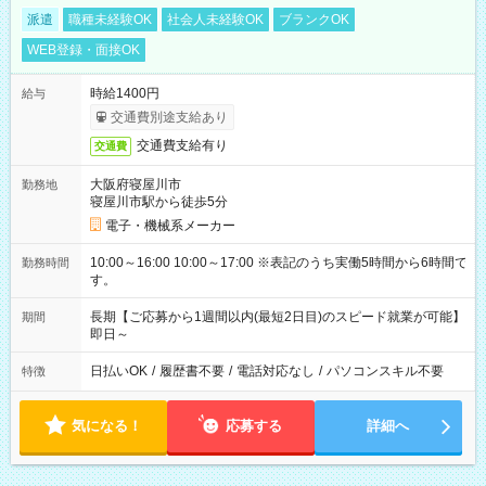
派遣
職種未経験OK
社会人未経験OK
ブランクOK
WEB登録・面接OK
時給1400円
給与
交通費別途支給あり
交通費支給有り
交通費
大阪府寝屋川市
勤務地
寝屋川市駅から徒歩5分
電子・機械系メーカー
10:00～16:00 10:00～17:00 ※表記のうち実働5時間から6時間で
勤務時間
す。
長期【ご応募から1週間以内(最短2日目)のスピード就業が可能】
期間
即日～
日払いOK
/
履歴書不要
/
電話対応なし
/
パソコンスキル不要
特徴
気になる！
応募する
詳細へ