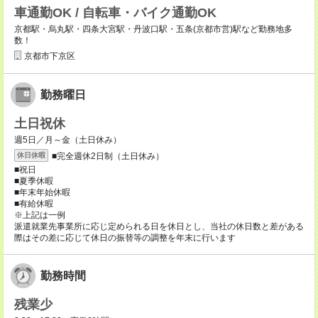
車通勤OK / 自転車・バイク通勤OK
京都駅・烏丸駅・四条大宮駅・丹波口駅・五条(京都市営)駅など勤務地多
数！
京都市下京区
勤務曜日
土日祝休
週5日／月～金（土日休み）
■完全週休2日制（土日休み）
休日休暇
■祝日
■夏季休暇
■年末年始休暇
■有給休暇
※上記は一例
派遣就業先事業所に応じ定められる日を休日とし、当社の休日数と差がある
際はその差に応じて休日の振替等の調整を年末に行います
勤務時間
残業少