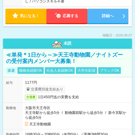
し
/
パソコンスキル不要
気になる！
応募する
詳細へ
掲載日：2026.08.07
未読
≪単発＊1日から～≫天王寺動物園／ナイトズー
の受付案内メンバー大募集！
派遣
職種未経験OK
社会人未経験OK
大学生歓迎
ブランクOK
1177円
給与
交通費別途支給あり
1日450円迄の実費を支給
交通費
大阪市天王寺区
勤務地
天王寺駅から徒歩5分
/
動物園前駅から徒歩5分
/
新今宮駅か
ら徒歩5分
天王寺動物園
16時30分～20時00分（休憩0分）／実働3時間30分
勤務時間