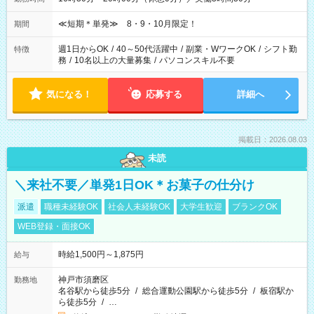
≪短期＊単発≫ 8・9・10月限定！
期間
週1日からOK
/
40～50代活躍中
/
副業・WワークOK
/
シフト勤
特徴
務
/
10名以上の大量募集
/
パソコンスキル不要
気になる！
応募する
詳細へ
掲載日：2026.08.03
未読
＼来社不要／単発1日OK＊お菓子の仕分け
派遣
職種未経験OK
社会人未経験OK
大学生歓迎
ブランクOK
WEB登録・面接OK
時給1,500円～1,875円
給与
神戸市須磨区
勤務地
名谷駅から徒歩5分
/
総合運動公園駅から徒歩5分
/
板宿駅か
ら徒歩5分
/
…