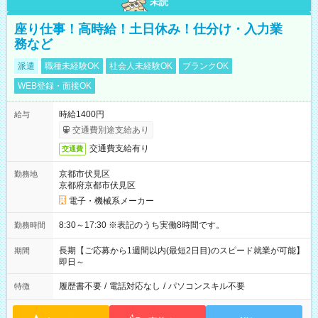
未読
座り仕事！高時給！土日休み！仕分け・入力業
務など
派遣
職種未経験OK
社会人未経験OK
ブランクOK
WEB登録・面接OK
時給1400円
給与
交通費別途支給あり
交通費支給有り
交通費
京都市伏見区
勤務地
京都府京都市伏見区
電子・機械系メーカー
8:30～17:30 ※表記のうち実働8時間です。
勤務時間
長期【ご応募から1週間以内(最短2日目)のスピード就業が可能】
期間
即日～
履歴書不要
/
電話対応なし
/
パソコンスキル不要
特徴