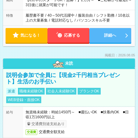
【8月中のスタートOK！急募！】2カ月～ ■ご応募から最短2～
期間
ね。 ※Wワーク希望の方へ 今ご覧のお仕事で希望する勤務時間
3日後に就業が可能です！
と、もう1つのお仕事の勤務時間。 合計で週40時間を超える場
合は応募できません。
履歴書不要
/
40～50代活躍中
/
服装自由
/
シフト勤務
/
10名以
特徴
上の大量募集
/
電話対応なし
/
パソコンスキル不要
気になる！
応募する
詳細へ
掲載日：2026.08.05
未読
説明会参加で全員に【現金2千円相当プレゼン
ト】生活のお手伝い
派遣
職種未経験OK
社会人未経験OK
ブランクOK
WEB登録・面接OK
無資格未経験：時給1450円～ ■週払いOK ■扶養内OK ■日
給与
収1万1600円以上
交通費別途支給あり
交通費全額支給
交通費