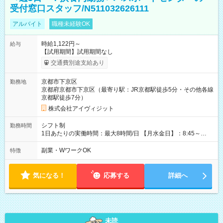
受付窓口スタッフ/N511032626111
アルバイト
職種未経験OK
時給1,122円～
給与
【試用期間】試用期間なし
交通費別途支給あり
京都市下京区
勤務地
京都府京都市下京区（最寄り駅：JR京都駅徒歩5分・その他各線
京都駅徒歩7分）
株式会社アイヴィジット
シフト制
勤務時間
1日あたりの実働時間：最大8時間/日 【月水金日】：8:45～
16:30 【火木】：8:45～19:00 週3日～OK、シフト制 ※扶養内
勤務OK ※月1回～2回程度、日曜日出勤をお願いします。 ※時間
副業・WワークOK
特徴
内にて5時間～のシフト組み合わせ※固定シフトではございませ
ん。
気になる！
応募する
詳細へ
未読