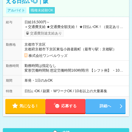
える日払い◎｜阪
アルバイト
職種未経験OK
日給16,500円～
給与
＋交通費支給 ★交通費全額支給！ ★日払いOK！（規定あり） ┗
働いたその日に現金GET♪ お仕事後はコンビニATMから 日払
交通費別途支給あり
い分を引き落とせます！ 【試用期間】試用期間なし
京都市下京区
勤務地
京都府京都市下京区東塩小路釜殿町（最寄り駅：京都駅）
株式会社ワンベルウッズ
勤務時間は指定なし
勤務時間
変形労働時間制 想定労働時間160時間/月 【シフト例】 ・10：
00～20：00
単発・1日のみOK
期間
日払いOK / 副業・WワークOK / 10名以上の大量募集
特徴
気になる！
応募する
詳細へ