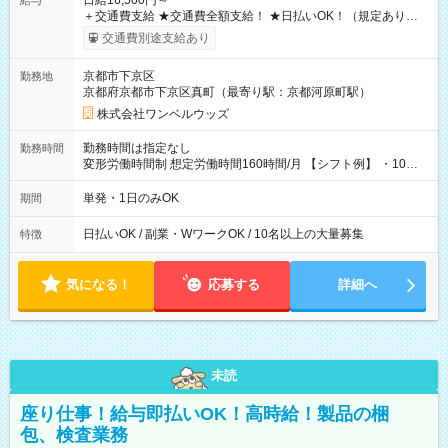
日給16,500円～
給与
＋交通費支給 ★交通費全額支給！ ★日払いOK！（規定あり） ┗
働いたその日に現金GET♪ お仕事後はコンビニATMから 日払
交通費別途支給あり
い分を引き落とせます！ 【試用期間】試用期間なし
京都市下京区
勤務地
京都府京都市下京区真町（最寄り駅：京都河原町駅）
株式会社ワンベルウッズ
勤務時間は指定なし
勤務時間
変形労働時間制 想定労働時間160時間/月 【シフト例】 ・10：
00～20：00
単発・1日のみOK
期間
日払いOK / 副業・WワークOK / 10名以上の大量募集
特徴
気になる！
応募する
詳細へ
未読
座り仕事！給与即払いOK！高時給！製品の梱
包、検査業務