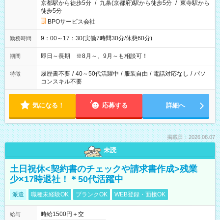
京都駅から徒歩5分
/
九条(京都府)駅から徒歩5分
/
東寺駅から
徒歩5分
BPOサービス会社
9：00～17：30(実働7時間30分/休憩60分)
勤務時間
即日～長期 ※8月～、9月～も相談可！
期間
履歴書不要
/
40～50代活躍中
/
服装自由
/
電話対応なし
/
パソ
特徴
コンスキル不要
気になる！
応募する
詳細へ
掲載日：2026.08.07
未読
土日祝休<契約書のチェックや請求書作成>残業
少×17時退社！＊50代活躍中
派遣
職種未経験OK
ブランクOK
WEB登録・面接OK
時給1500円＋交
給与