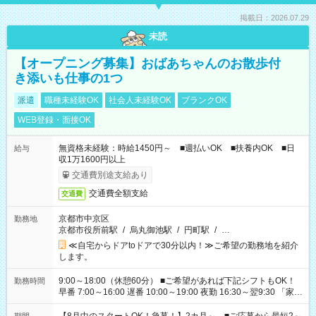
掲載日：2026.07.29
未読
【オープニング募集】おばあちゃんのお散歩付
き添いも仕事の1つ
派遣
職種未経験OK
社会人未経験OK
ブランクOK
WEB登録・面接OK
無資格未経験：時給1450円～ ■週払いOK ■扶養内OK ■日
給与
収1万1600円以上
交通費別途支給あり
交通費全額支給
交通費
京都市中京区
勤務地
京都市役所前駅
/
烏丸御池駅
/
円町駅
/
…
≪自宅からドアtoドアで30分以内！≫ご希望の勤務地を紹介
します。
9:00～18:00（休憩60分） ■ご希望があれば下記シフトもOK！
勤務時間
早番 7:00～16:00 遅番 10:00～19:00 夜勤 16:30～翌9:30 「家族
と休みを合わせたい」 「余裕を持って夕飯の準備がしたい」
「できれば残業はしたくない」 など、ご希望を教えてください