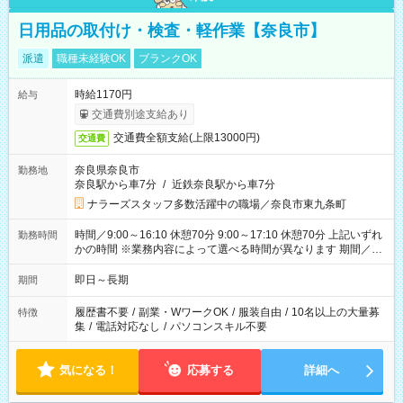
日用品の取付け・検査・軽作業【奈良市】
派遣
職種未経験OK
ブランクOK
時給1170円
給与
交通費別途支給あり
交通費全額支給(上限13000円)
交通費
奈良県奈良市
勤務地
奈良駅から車7分
/
近鉄奈良駅から車7分
ナラーズスタッフ多数活躍中の職場／奈良市東九条町
時間／9:00～16:10 休憩70分 9:00～17:10 休憩70分 上記いずれ
勤務時間
かの時間 ※業務内容によって選べる時間が異なります 期間／即
日～長期安定 スタート日は相談可能！ 勤務日／月～金の週4日
～でOK！
即日～長期
期間
履歴書不要
/
副業・WワークOK
/
服装自由
/
10名以上の大量募
特徴
集
/
電話対応なし
/
パソコンスキル不要
気になる！
応募する
詳細へ