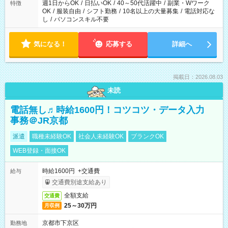
週1日からOK
/
日払いOK
/
40～50代活躍中
/
副業・Wワーク
特徴
OK
/
服装自由
/
シフト勤務
/
10名以上の大量募集
/
電話対応な
し
/
パソコンスキル不要
気になる！
応募する
詳細へ
掲載日：2026.08.03
未読
電話無し♬時給1600円！コツコツ・データ入力
事務＠JR京都
派遣
職種未経験OK
社会人未経験OK
ブランクOK
WEB登録・面接OK
時給1600円 +交通費
給与
交通費別途支給あり
全額支給
交通費
25～30万円
月収例
京都市下京区
勤務地