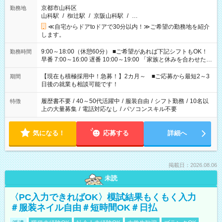
京都市山科区
勤務地
山科駅
/
椥辻駅
/
京阪山科駅
/
…
≪自宅からドアtoドアで30分以内！≫ご希望の勤務地を紹介
します。
9:00～18:00（休憩60分） ■ご希望があれば下記シフトもOK！
勤務時間
早番 7:00～16:00 遅番 10:00～19:00 「家族と休みを合わせた
い」 「余裕を持って夕飯の準備がしたい」 「できれば残業はし
たくない」 など、ご希望を教えてくださいね。 ※Wワーク希望
【現在も積極採用中！急募！】2カ月～ ■ご応募から最短2～3
期間
の方へ 今ご覧のお仕事で希望する勤務時間と、もう1つのお仕事
日後の就業も相談可能です！
の勤務時間。 合計で週40時間を超える場合は応募できません。
履歴書不要
/
40～50代活躍中
/
服装自由
/
シフト勤務
/
10名以
特徴
上の大量募集
/
電話対応なし
/
パソコンスキル不要
気になる！
応募する
詳細へ
掲載日：2026.08.06
未読
〈PC入力できればOK〉模試結果もくもく入力
＃服装ネイル自由＃短時間OK＃日払