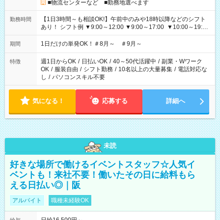
■物流センターなど ■勤務地選べます
【1日3時間～も相談OK!】午前中のみや18時以降などのシフト
勤務時間
あり！ シフト例 ▼9:00～12:00 ▼9:00～17:00 ▼10:00～19:00
▼18:00～21:00
1日だけの単発OK！＃8月～ ＃9月～
期間
週1日からOK
/
日払いOK
/
40～50代活躍中
/
副業・Wワーク
特徴
OK
/
服装自由
/
シフト勤務
/
10名以上の大量募集
/
電話対応な
し
/
パソコンスキル不要
気になる！
応募する
詳細へ
未読
好きな場所で働けるイベントスタッフ☆人気イ
ベントも！来社不要！働いたその日に給料もら
える日払い◎｜阪
アルバイト
職種未経験OK