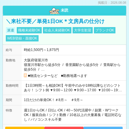
掲載日：2026.08.08
未読
＼来社不要／単発1日OK＊文房具の仕分け
派遣
職種未経験OK
社会人未経験OK
大学生歓迎
ブランクOK
WEB登録・面接OK
時給1,500円～1,875円
給与
大阪府寝屋川市
勤務地
寝屋川市駅から徒歩5分
/
香里園駅から徒歩5分
/
萱島駅から
徒歩5分
/
…
■物流センターなど ■勤務地選べます
【1日3時間～も相談OK!】午前中のみや18時以降などのシフト
勤務時間
あり！ シフト例 ▼9:00～12:00 ▼9:00～17:00 ▼10:00～19:00
▼18:00～21:00
1日だけの単発OK！＃8月～ ＃9月～
期間
週1日からOK
/
日払いOK
/
40～50代活躍中
/
副業・Wワーク
特徴
OK
/
服装自由
/
シフト勤務
/
10名以上の大量募集
/
電話対応な
し
/
パソコンスキル不要