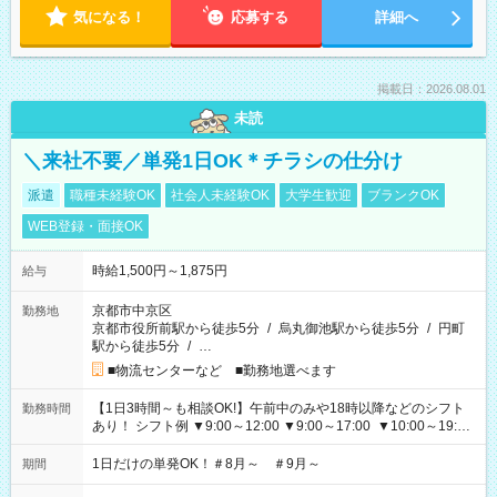
気になる！
応募する
詳細へ
掲載日：2026.08.01
未読
＼来社不要／単発1日OK＊チラシの仕分け
派遣
職種未経験OK
社会人未経験OK
大学生歓迎
ブランクOK
WEB登録・面接OK
時給1,500円～1,875円
給与
京都市中京区
勤務地
京都市役所前駅から徒歩5分
/
烏丸御池駅から徒歩5分
/
円町
駅から徒歩5分
/
…
■物流センターなど ■勤務地選べます
【1日3時間～も相談OK!】午前中のみや18時以降などのシフト
勤務時間
あり！ シフト例 ▼9:00～12:00 ▼9:00～17:00 ▼10:00～19:00
▼18:00～21:00
1日だけの単発OK！＃8月～ ＃9月～
期間