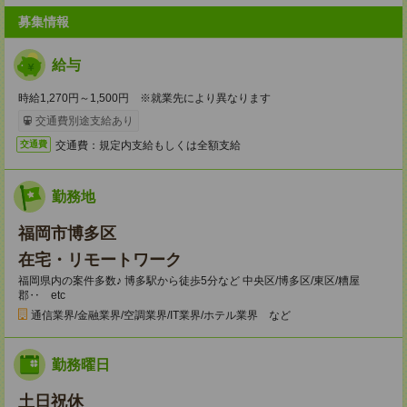
募集情報
給与
時給1,270円～1,500円 ※就業先により異なります
交通費別途支給あり
交通費：規定内支給もしくは全額支給
交通費
勤務地
福岡市博多区
在宅・リモートワーク
福岡県内の案件多数♪ 博多駅から徒歩5分など 中央区/博多区/東区/糟屋
郡‥ etc
通信業界/金融業界/空調業界/IT業界/ホテル業界 など
勤務曜日
土日祝休