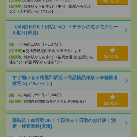
[交通費]
交通費支給（上限15000円/月）
気になる！
[勤務地]
博多駅から徒歩5分
/
中洲川端駅から徒歩
10分
/
天神駅からバス15分
/
…
《単発1日OK！日払い可》＊チラシのモクモクシー
ル貼り[派遣]
[給 与]
時給1,500円～1,875円
[交通費]
■ 交通費規定内支給 ※派遣先による
気になる！
[勤務地]
博多駅から徒歩5分
/
福岡空港(鉄道)駅から
徒歩5分
/
南福岡駅から徒歩5分
/
…
すぐ働ける☆糟屋郡駅近☆商品検品作業☆未経験者
歓迎☆[アルバイト]
[給 与]
時給1,250円～1,500円
[勤務地]
福岡県福岡市博多区会社所在地/博多区
気になる！
高時給！車通勤OK！土日休み！日勤のお仕事！測
定・検査業務[派遣]