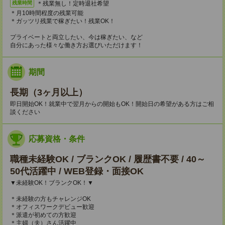
＊残業無し！定時退社希望
残業時間
＊月10時間程度の残業可能
＊ガッツリ残業で稼ぎたい！残業OK！
プライベートと両立したい、今は稼ぎたい、など
自分にあった様々な働き方お選びいただけます！
期間
長期（3ヶ月以上）
即日開始OK！就業中で翌月からの開始もOK！開始日の希望がある方はご相
談ください
応募資格・条件
職種未経験OK / ブランクOK / 履歴書不要 / 40～
50代活躍中 / WEB登録・面接OK
▼未経験OK！ブランクOK！▼
＊未経験の方もチャレンジOK
＊オフィスワークデビュー歓迎
＊派遣が初めての方歓迎
＊主婦（夫）さん活躍中