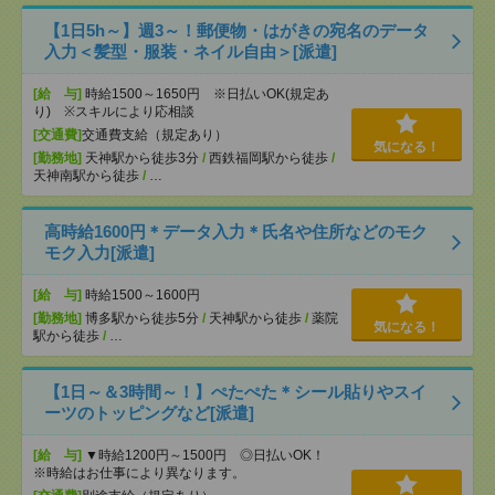
【1日5h～】週3～！郵便物・はがきの宛名のデータ
入力＜髪型・服装・ネイル自由＞[派遣]
[給 与]
時給1500～1650円 ※日払いOK(規定あ
り) ※スキルにより応相談
[交通費]
交通費支給（規定あり）
気になる！
[勤務地]
天神駅から徒歩3分
/
西鉄福岡駅から徒歩
/
天神南駅から徒歩
/
…
高時給1600円＊データ入力＊氏名や住所などのモク
モク入力[派遣]
[給 与]
時給1500～1600円
[勤務地]
博多駅から徒歩5分
/
天神駅から徒歩
/
薬院
気になる！
駅から徒歩
/
…
【1日～＆3時間～！】ぺたぺた＊シール貼りやスイ
ーツのトッピングなど[派遣]
[給 与]
▼時給1200円～1500円 ◎日払いOK！
※時給はお仕事により異なります。