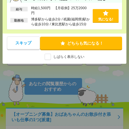
応募ページへ
[派遣]
時給1,500円 【月収例】25万2000
給与
円
博多駅から徒歩2分 / 祇園(福岡県)駅か
気になる!
勤務地
気になる！
ら徒歩10分 / 東比恵駅から徒歩15分
メール
LINE
で送る
で送る
スキップ
どちらも気になる！
しばらく表示しない
シェア
ツイート
ブックマーク
あなたの閲覧履歴からの
おすすめ
【オープニング募集】おばあちゃんのお散歩付き添
いも仕事の1つ[派遣]