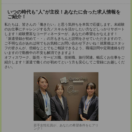
いつの時代も“人”が主役！あなたに合った求人情報を
ご紹介！
私たちは、皆さんの「働きたい」と思う気持ちを本気で応援します。未経験
のお仕事にチャレンジする方／スキルを活かしたい方などしっかりサポート
します！経験豊富なコーディネーターが、あなたの希望をかなえます！
「派遣登録が初めて・・」の方もきちんと説明をさせていただきますので、
ご不明な点があれば何でもお気軽にお問い合わせ下さいね！就業後はスタッ
フの皆さんが、些細なことでもご相談できるよう、職場訪問や定期連絡を行
いますので勤務中の不安も解消できますよ！
オフィスワーク、販売・サービス職、技術職、旅行関連。幅広くお仕事をご
紹介します！派遣で働くのが初めてという方も安心してご登録にお越しくだ
さい。
若手女性社員が、あなたの希望条件をヒアリ
ング！