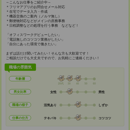
～こんなお仕事をご紹介中～
＊フリマアプリのお問合せメール対応
＊在宅でデータ入力・作成
＊機器交換のご案内（ノルマ無し）
＊郵便物対応などがメインの庶務事務
＊日程調整などの処理を行う事務 などなど！
「オフィスワークデビューしたい」
「電話無しのコツコツ業務がしたい」
「自分にあった環境で働きたい」
まずは話だけ聞いてみたい！そんな方も大歓迎です！
ご相談だけでも大丈夫ですので、お気軽にご連絡ください！
職場の雰囲気
年齢層
20代
30
40
50
60
男女比率
女性
男性
職場の様子
活気あり
しずか
仕事の仕方
テキパキ
コツコツ