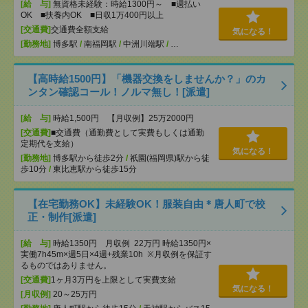
[給 与]
無資格未経験：時給1300円～ ■週払い
OK ■扶養内OK ■日収1万400円以上
[交通費]
交通費全額支給
気になる！
[勤務地]
博多駅
/
南福岡駅
/
中洲川端駅
/
…
【高時給1500円】「機器交換をしませんか？」のカ
ンタン確認コール！ノルマ無し！[派遣]
[給 与]
時給1,500円 【月収例】25万2000円
[交通費]
■交通費（通勤費として実費もしくは通勤
定期代を支給）
気になる！
[勤務地]
博多駅から徒歩2分
/
祇園(福岡県)駅から徒
歩10分
/
東比恵駅から徒歩15分
【在宅勤務OK】未経験OK！服装自由＊唐人町で校
正・制作[派遣]
[給 与]
時給1350円 月収例 22万円 時給1350円×
実働7h45m×週5日×4週+残業10h ※月収例を保証す
るものではありません。
[交通費]
1ヶ月3万円を上限として実費支給
気になる！
[月収例]
20～25万円