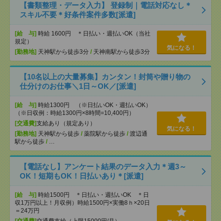
【書類整理・データ入力】 登録制｜電話対応なし＊
スキル不要＊好条件案件多数[派遣]
[給 与]
時給 1600円 ＊日払い・週払いOK（当社
規定）
気になる！
[勤務地]
天神駅から徒歩3分
/
天神南駅から徒歩3分
【10名以上の大量募集】カンタン！封筒や贈り物の
仕分けのお仕事＼1日～OK／[派遣]
[給 与]
時給1300円 （※日払いOK・週払いOK）
（※日収例：時給1300円×8時間=10,400円）
[交通費]
支給あり（規定あり）
気になる！
[勤務地]
天神駅から徒歩
/
薬院駅から徒歩
/
渡辺通
駅から徒歩
/
…
【電話なし】アンケート結果のデータ入力＊週3～
OK！短期もOK！日払いあり＊[派遣]
[給 与]
時給1500円 ＊日払い・週払いOK ＊日
収1万円以上！月収例）時給1500円×実働8ｈ×20日
＝24万円