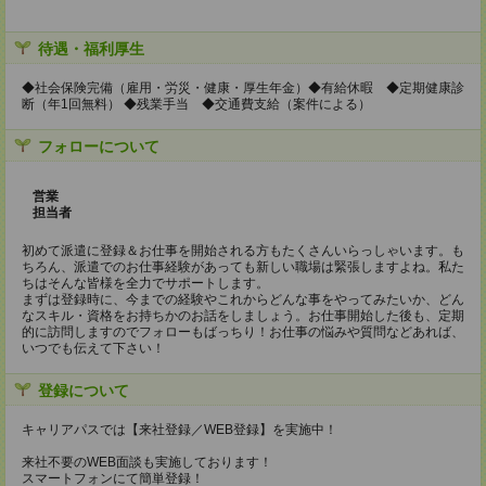
待遇・福利厚生
◆社会保険完備（雇用・労災・健康・厚生年金）◆有給休暇 ◆定期健康診
断（年1回無料） ◆残業手当 ◆交通費支給（案件による）
フォローについて
営業
担当者
初めて派遣に登録＆お仕事を開始される方もたくさんいらっしゃいます。も
ちろん、派遣でのお仕事経験があっても新しい職場は緊張しますよね。私た
ちはそんな皆様を全力でサポートします。
まずは登録時に、今までの経験やこれからどんな事をやってみたいか、どん
なスキル・資格をお持ちかのお話をしましょう。お仕事開始した後も、定期
的に訪問しますのでフォローもばっちり！お仕事の悩みや質問などあれば、
いつでも伝えて下さい！
登録について
キャリアパスでは【来社登録／WEB登録】を実施中！
来社不要のWEB面談も実施しております！
スマートフォンにて簡単登録！