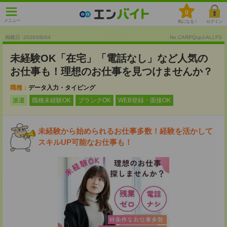
0
メニュー
気になる！
ログイン
掲載日 :2026
/
08
/
04
No.CARPQcpJ-ALLFS
未経験OK「在宅」「電話なし」など人気の
お仕事も！理想のお仕事を見つけませんか？
職種：
データ入力・タイピング
派遣
職種未経験OK
ブランクOK
WEB登録・面接OK
未経験から始められるお仕事多数！経験を活かして
スキルUP可能なお仕事も！