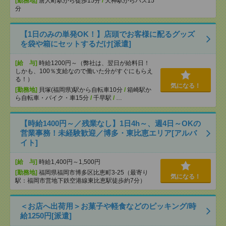
[勤務地]
唐人町駅から徒歩15分
/
天神駅からバス15
分
【1日のみの単発OK！】店頭でお客様に配るグッズ
を袋や箱にセットするだけ[派遣]
[給 与]
時給1200円～（弊社は、翌日が給料日！
しかも、100％支給なので働いた分がすぐにもらえ
る！）
気になる！
[勤務地]
貝塚(福岡県)駅から自転車10分
/
箱崎駅か
ら自転車・バイク・車15分
/
千早駅
/
…
【時給1400円～／残業なし】1日4h～、週4日～OKの
営業事務！未経験歓迎／博多・東比恵エリア[アルバ
イト]
[給 与]
時給1,400円～1,500円
[勤務地]
福岡県福岡市博多区比恵町3-25（最寄り
気になる！
駅：福岡市営地下鉄空港線東比恵駅徒歩約7分）
＜お店へ出荷用＞お菓子や軽食などのピッキング/時
給1250円[派遣]