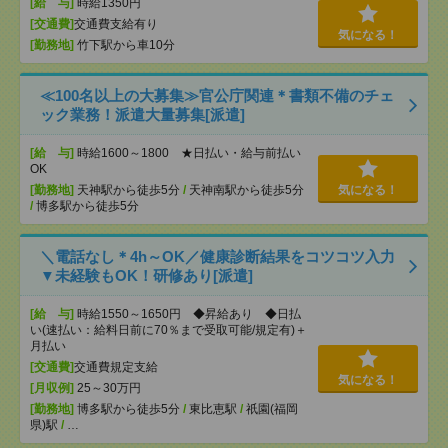
[給 与]
時給1350円
[交通費]
交通費支給有り
気になる！
[勤務地]
竹下駅から車10分
≪100名以上の大募集≫官公庁関連＊書類不備のチェ
ック業務！派遣大量募集[派遣]
[給 与]
時給1600～1800 ★日払い・給与前払い
OK
[勤務地]
天神駅から徒歩5分
/
天神南駅から徒歩5分
気になる！
/
博多駅から徒歩5分
＼電話なし＊4h～OK／健康診断結果をコツコツ入力
▼未経験もOK！研修あり[派遣]
[給 与]
時給1550～1650円 ◆昇給あり ◆日払
い(速払い：給料日前に70％まで受取可能/規定有)＋
月払い
[交通費]
交通費規定支給
気になる！
[月収例]
25～30万円
[勤務地]
博多駅から徒歩5分
/
東比恵駅
/
祇園(福岡
県)駅
/
…