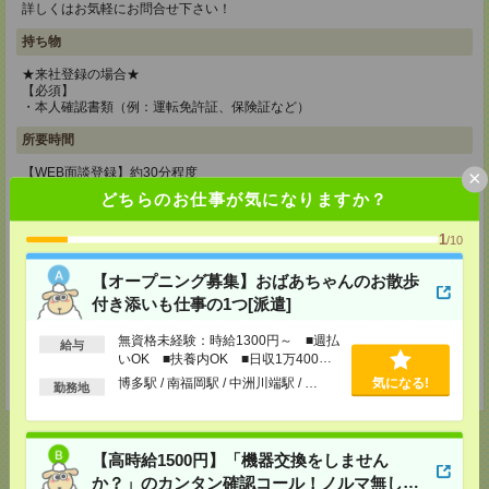
詳しくはお気軽にお問合せ下さい！
持ち物
★来社登録の場合★
【必須】
・本人確認書類（例：運転免許証、保険証など）
所要時間
【WEB面談登録】約30分程度
×
【来社登録】約1時間程度
どちらのお仕事が気になりますか？
※仕事の経験・ご希望職種等により多少前後します。
登録場所
1
/10
本社
【オープニング募集】おばあちゃんのお散歩
〒812-0011
付き添いも仕事の1つ[派遣]
福岡市博多区博多駅前3丁目26-29 九勧博多ビル3F
TEL：0120-814-539
無資格未経験：時給1300円～ ■週払
給与
FAX：092-436-8444
いOK ■扶養内OK ■日収1万400円
MAIL：
haken@careerpath.co.jp
以上
担当：登録担当
博多駅 / 南福岡駅 / 中洲川端駅 / …
気になる!
勤務地
【高時給1500円】「機器交換をしません
か？」のカンタン確認コール！ノルマ無し！