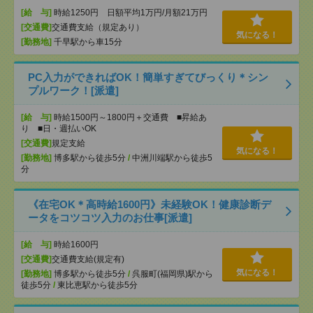
[給 与]
時給1250円 日額平均1万円/月額21万円
[交通費]
交通費支給（規定あり）
気になる！
[勤務地]
千早駅から車15分
PC入力ができればOK！簡単すぎてびっくり＊シン
プルワーク！[派遣]
[給 与]
時給1500円～1800円＋交通費 ■昇給あ
り ■日・週払いOK
[交通費]
規定支給
気になる！
[勤務地]
博多駅から徒歩5分
/
中洲川端駅から徒歩5
分
《在宅OK＊高時給1600円》未経験OK！健康診断デ
ータをコツコツ入力のお仕事[派遣]
[給 与]
時給1600円
[交通費]
交通費支給(規定有)
気になる！
[勤務地]
博多駅から徒歩5分
/
呉服町(福岡県)駅から
徒歩5分
/
東比恵駅から徒歩5分