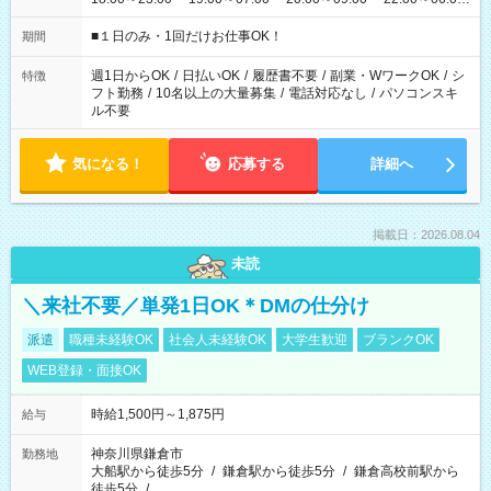
etc ★最短で3時間で5,120円のお仕事から 15時間で2万円近く稼
げるお仕事も！ ご希望のお時間に合わせてご紹介！ ※シフトは
■１日のみ・1回だけお仕事OK！
期間
現場によって異なります。 ※勿論、休憩時間はあるのでご安心
ください！
週1日からOK
/
日払いOK
/
履歴書不要
/
副業・WワークOK
/
シ
特徴
フト勤務
/
10名以上の大量募集
/
電話対応なし
/
パソコンスキ
ル不要
気になる！
応募する
詳細へ
掲載日：2026.08.04
未読
＼来社不要／単発1日OK＊DMの仕分け
派遣
職種未経験OK
社会人未経験OK
大学生歓迎
ブランクOK
WEB登録・面接OK
時給1,500円～1,875円
給与
神奈川県鎌倉市
勤務地
大船駅から徒歩5分
/
鎌倉駅から徒歩5分
/
鎌倉高校前駅から
徒歩5分
/
…