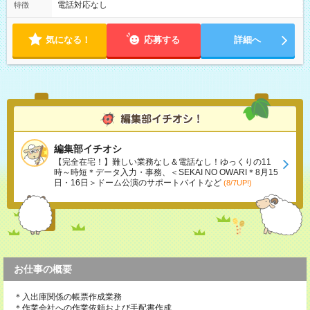
電話対応なし
特徴
気になる！
応募する
詳細へ
編集部イチオシ
【完全在宅！】難しい業務なし＆電話なし！ゆっくりの11
時～時短＊データ入力・事務、＜SEKAI NO OWARI＊8月15
日・16日＞ドーム公演のサポートバイトなど
(8/7UP!)
お仕事の概要
＊入出庫関係の帳票作成業務
＊作業会社への作業依頼および手配書作成