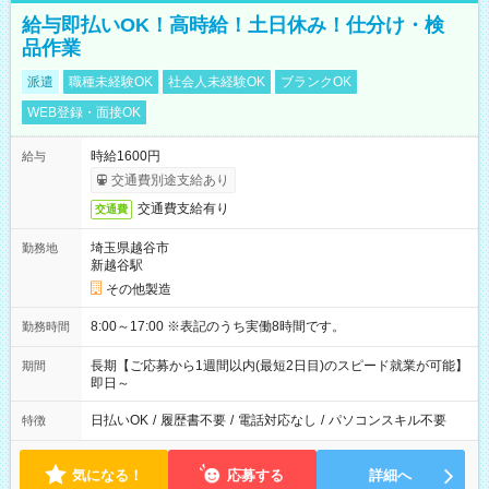
給与即払いOK！高時給！土日休み！仕分け・検
品作業
派遣
職種未経験OK
社会人未経験OK
ブランクOK
WEB登録・面接OK
時給1600円
給与
交通費別途支給あり
交通費支給有り
交通費
埼玉県越谷市
勤務地
新越谷駅
その他製造
8:00～17:00 ※表記のうち実働8時間です。
勤務時間
長期【ご応募から1週間以内(最短2日目)のスピード就業が可能】
期間
即日～
日払いOK
/
履歴書不要
/
電話対応なし
/
パソコンスキル不要
特徴
気になる！
応募する
詳細へ