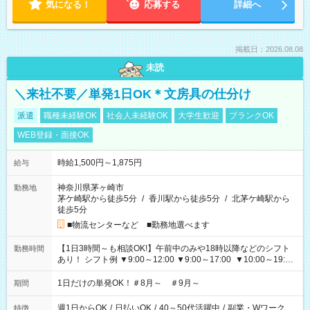
気になる！
応募する
詳細へ
掲載日：2026.08.08
未読
＼来社不要／単発1日OK＊文房具の仕分け
派遣
職種未経験OK
社会人未経験OK
大学生歓迎
ブランクOK
WEB登録・面接OK
時給1,500円～1,875円
給与
神奈川県茅ヶ崎市
勤務地
茅ケ崎駅から徒歩5分
/
香川駅から徒歩5分
/
北茅ケ崎駅から
徒歩5分
■物流センターなど ■勤務地選べます
【1日3時間～も相談OK!】午前中のみや18時以降などのシフト
勤務時間
あり！ シフト例 ▼9:00～12:00 ▼9:00～17:00 ▼10:00～19:00
▼18:00～21:00
1日だけの単発OK！＃8月～ ＃9月～
期間
週1日からOK
/
日払いOK
/
40～50代活躍中
/
副業・Wワーク
特徴