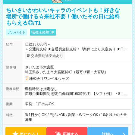
ちいさいかわいいキャラのイベントも！好きな
場所で働ける☆来社不要！働いたその日に給料
もらえる◎/T1
アルバイト
職種未経験OK
日給13,000円～
給与
＋交通費支給 ★交通費全額支給！ ┗案件により規定あり ★日払
いOK！（規定あり） ┗働いたその日に現金GET♪ お仕事後はコ
交通費別途支給あり
ンビニATMから 日払い分を引き落とせます！ 【試用期間】試
用期間なし
さいたま市大宮区
勤務地
埼玉県さいたま市大宮区錦町（最寄り駅：大宮駅）
株式会社ワンベルウッズ
勤務時間は指定なし
勤務時間
変形労働時間制 想定労働時間160時間/月 【シフト例】 ・8：00
～21：00
単発・1日のみOK
期間
週1日からOK / 日払いOK / 副業・WワークOK / 10名以上の大量
特徴
募集
気になる！
応募する
詳細へ