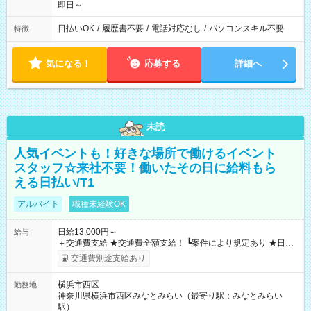
即日～
日払いOK
/
履歴書不要
/
電話対応なし
/
パソコンスキル不要
特徴
気になる！
応募する
詳細へ
未読
人気イベントも！好きな場所で働けるイベント
スタッフ☆来社不要！働いたその日に給料もら
える日払い/T1
アルバイト
職種未経験OK
日給13,000円～
給与
＋交通費支給 ★交通費全額支給！ ┗案件により規定あり ★日払
いOK！（規定あり） ┗働いたその日に現金GET♪ お仕事後はコ
交通費別途支給あり
ンビニATMから 日払い分を引き落とせます！ 【試用期間】試
用期間なし
横浜市西区
勤務地
神奈川県横浜市西区みなとみらい（最寄り駅：みなとみらい
駅）