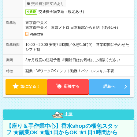
交通費別途支給あり
交通費全額支給（規定あり）
交通費
東京都中央区
勤務地
東京都中央区 東京メトロ 日本橋駅から直結（徒歩1分）
Valextra
10:00～20:00 実働7.5時間／休憩1.5時間 営業時間に合わせた
勤務時間
シフト制
3か月程度の短期予定 ※開始日はお気軽にご相談ください
期間
副業・WワークOK
/
シフト勤務
/
パソコンスキル不要
特徴
気になる！
応募する
詳細へ
未読
【座り＆手作業中心】香水shopの梱包スタッ
フ ★副業OK ★週1日からOK ★1日1時間から