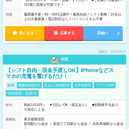
【8月中のスタートOK！急募！】2カ月～ ■ご応募から最短2～
期間
ね。 ※Wワーク希望の方へ 今ご覧のお仕事で希望する勤務時間
3日後に就業が可能です！
と、もう1つのお仕事の勤務時間。 合計で週40時間を超える場
合は応募できません。
履歴書不要
/
40～50代活躍中
/
服装自由
/
シフト勤務
/
10名以
特徴
上の大量募集
/
電話対応なし
/
パソコンスキル不要
気になる！
応募する
詳細へ
掲載日：2026.08.07
未読
【シフト自由・現金手渡しOK】iPhoneなどス
マホの充電を繋げるだけ！
派遣
職種未経験OK
社会人未経験OK
大学生歓迎
ブランクOK
WEB登録・面接OK
時給1414円～ ▼日払いOK（規定あり） ■初勤務手当あり
給与
※規定による
東京都新宿区
勤務地
新宿駅から徒歩
/
新宿三丁目駅から徒歩
/
高田馬場駅から徒歩
/
…