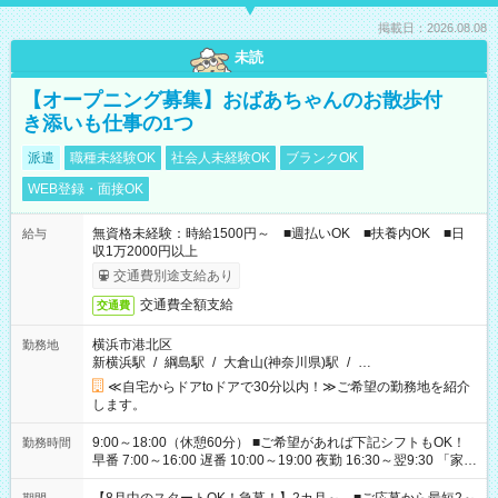
掲載日：2026.08.08
未読
【オープニング募集】おばあちゃんのお散歩付
き添いも仕事の1つ
派遣
職種未経験OK
社会人未経験OK
ブランクOK
WEB登録・面接OK
無資格未経験：時給1500円～ ■週払いOK ■扶養内OK ■日
給与
収1万2000円以上
交通費別途支給あり
交通費全額支給
交通費
横浜市港北区
勤務地
新横浜駅
/
綱島駅
/
大倉山(神奈川県)駅
/
…
≪自宅からドアtoドアで30分以内！≫ご希望の勤務地を紹介
します。
9:00～18:00（休憩60分） ■ご希望があれば下記シフトもOK！
勤務時間
早番 7:00～16:00 遅番 10:00～19:00 夜勤 16:30～翌9:30 「家族
と休みを合わせたい」 「余裕を持って夕飯の準備がしたい」
「できれば残業はしたくない」 など、ご希望を教えてください