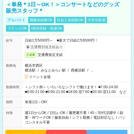
＜単発＊1日～OK！＞コンサートなどのグッズ
販売スタッフ＊
アルバイト
職種未経験OK
社会人未経験OK
大学生歓迎
ブランクOK
WEB登録・面接OK
日給1万5000円～ ■最大で日給2万8500円！
給与
交通費別途支給あり
交通費規定支給
交通費
横浜市西区
勤務地
横浜駅
/
みなとみらい駅
/
西横浜駅
/
…
イベント会場
＜シフト例＞ いろいろなシフトで働けます！ ■7:00-24:00
勤務時間
■8:00-21:00 ■9:00-21:00 ■18:00-翌7:00 ■20:30-翌11:00 など
単発1日～OK!
期間
週1日からOK
/
日払いOK
/
履歴書不要
/
40～50代活躍中
/
副
特徴
業・WワークOK
/
服装自由
/
シフト勤務
/
電話対応なし
/
パソ
コンスキル不要