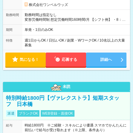
株式会社ワンベルウッズ
勤務時間は指定なし
勤務時間
変形労働時間制 想定労働時間160時間/月 【シフト例】 ・8：00
～21：00
単発・1日のみOK
期間
週1日からOK / 日払いOK / 副業・WワークOK / 10名以上の大量
特徴
募集
気になる！
応募する
詳細へ
未読
特別時給1800円【ヴァレクストラ】短期スタッ
フ 日本橋
派遣
ブランクOK
WEB登録・面接OK
時給1800円 ※ご経験・スキルにより優遇 スマホでかんたんに
給与
前払いで給与が受け取れます（※上限、条件あり）