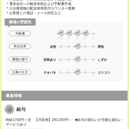
＊運送会社への輸送依頼および手配書作成
＊入出庫貨物の配送車両受付カウンター業務
＊お客様との電話・メール対応など
職場の雰囲気
年齢層
20代
30
40
50
60
男女比率
女性
男性
職場の様子
活気あり
しずか
仕事の仕方
テキパキ
コツコツ
募集情報
給与
時給1700円＋交 【月収例】293,250円～ ■給与の前払いが可能な速払い
サービスあり