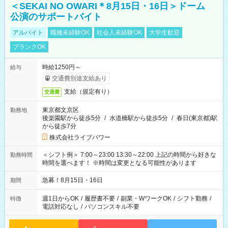
＜SEKAI NO OWARI＊8月15日・16日＞ドーム
公演のサポートバイト
アルバイト
職種未経験OK
社会人未経験OK
大学生歓迎
ブランクOK
時給1250円～
給与
交通費別途支給あり
支給（規定有り）
交通費
東京都文京区
勤務地
後楽園駅から徒歩5分
/
水道橋駅から徒歩5分
/
春日(東京都)駅
から徒歩7分
株式会社ライブパワー
＜シフト例＞ 7:00～23:00 13:30～22:00 上記の時間から好きな
勤務時間
時間を選べます！ ※時間は変更となる可能性があります
急募！8月15日・16日
期間
週1日からOK
/
履歴書不要
/
副業・WワークOK
/
シフト勤務
/
特徴
電話対応なし
/
パソコンスキル不要