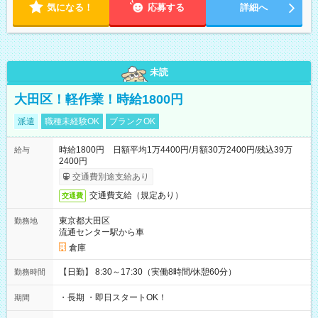
気になる！
応募する
詳細へ
未読
大田区！軽作業！時給1800円
派遣
職種未経験OK
ブランクOK
時給1800円 日額平均1万4400円/月額30万2400円/残込39万
給与
2400円
交通費別途支給あり
交通費支給（規定あり）
交通費
東京都大田区
勤務地
流通センター駅から車
倉庫
【日勤】 8:30～17:30（実働8時間/休憩60分）
勤務時間
・長期 ・即日スタートOK！
期間