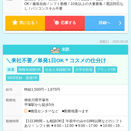
OK
/
服装自由
/
シフト勤務
/
10名以上の大量募集
/
電話対応な
し
/
パソコンスキル不要
気になる！
応募する
詳細へ
掲載日：2026.08.06
未読
＼来社不要／単発1日OK＊コスメの仕分け
派遣
職種未経験OK
社会人未経験OK
大学生歓迎
ブランクOK
WEB登録・面接OK
時給1,500円～1,875円
給与
神奈川県平塚市
勤務地
平塚駅から徒歩5分
■物流センターなど ■勤務地選べます
【1日3時間～も相談OK!】午前中のみや18時以降などのシフト
勤務時間
あり！ シフト例 ▼9:00～12:00 ▼9:00～17:00 ▼10:00～19:00
▼18:00～21:00