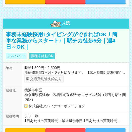
未読
事務未経験採用♪タイピングができればOK！簡
単な業務からスタート♪｜駅チカ徒歩5分｜週4
日～OK｜
アルバイト
職種未経験OK
時給1,300円～1,500円
給与
※研修期間3ヶ月～6ヶ月になります。 【試用期間】試用期間あ
り 試用期間の長さ：1ヶ月 雇用形態、給与は本採用時と同じで
交通費別途支給あり
す。
横浜市中区
勤務地
神奈川県横浜市中区相生町3-63ヤオマサビル5階（最寄り駅：関
内駅）
株式会社アルファコーポレーション
シフト制
勤務時間
1日あたりの実働時間：最大8時間/日 1日あたりの実働時間：
7~8時間 シフト例 ・10時00分～18時00分 ・10時00分～19時00
分