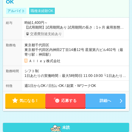
OK
アルバイト
職種未経験OK
時給1,400円～
給与
【試用期間】試用期間あり 試用期間の長さ：1ヶ月 雇用形態、
給与は本採用時と同じです。
交通費別途支給あり
東京都千代田区
勤務地
東京都千代田区内神田2丁目14番12号 星屋第六ビル402号（最
寄り駅：神田駅）
Ａｌｌｅｙ株式会社
シフト制
勤務時間
1日あたりの実働時間：最大5時間/日 11:00-19:00 └1日あたりの
実働時間：1-5時間 └上記の時間帯内であれば、いつでも勤務可
能！ └平日・土曜日の中で、お好きな曜日でご勤務いただけま
週1日からOK / 日払いOK / 副業・WワークOK
特徴
す！ 【シフト例】 ・11:00～14:00 ・16:30～19:00 ・13:00～
18:00 などのように、自由な働き方が可能なお仕事です！
気になる！
応募する
詳細へ
未読