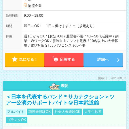
物流企業
9:00～18:00
勤務時間
即日～OK！ 1日～働けます＾＾（規定あり）
期間
週1日からOK
/
日払いOK
/
履歴書不要
/
40～50代活躍中
/
副
特徴
業・WワークOK
/
服装自由
/
シフト勤務
/
10名以上の大量募
集
/
電話対応なし
/
パソコンスキル不要
気になる！
応募する
詳細へ
掲載日：2026.08.03
未読
＜日本を代表するバンド＊サカナクション＞ツ
アー公演のサポートバイト＠日本武道館
アルバイト
職種未経験OK
社会人未経験OK
大学生歓迎
ブランクOK