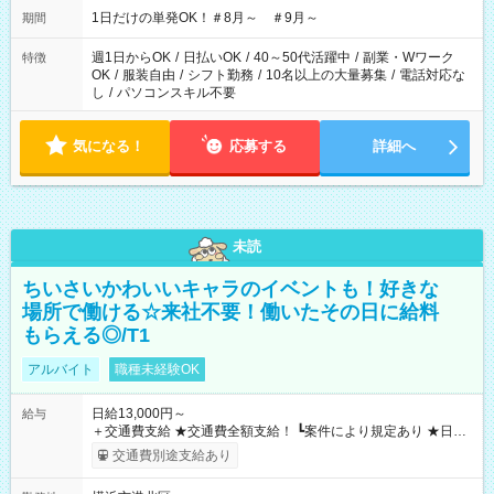
1日だけの単発OK！＃8月～ ＃9月～
期間
週1日からOK
/
日払いOK
/
40～50代活躍中
/
副業・Wワーク
特徴
OK
/
服装自由
/
シフト勤務
/
10名以上の大量募集
/
電話対応な
し
/
パソコンスキル不要
気になる！
応募する
詳細へ
未読
ちいさいかわいいキャラのイベントも！好きな
場所で働ける☆来社不要！働いたその日に給料
もらえる◎/T1
アルバイト
職種未経験OK
日給13,000円～
給与
＋交通費支給 ★交通費全額支給！ ┗案件により規定あり ★日払
いOK！（規定あり） ┗働いたその日に現金GET♪ お仕事後はコ
交通費別途支給あり
ンビニATMから 日払い分を引き落とせます！ 【試用期間】試
用期間なし