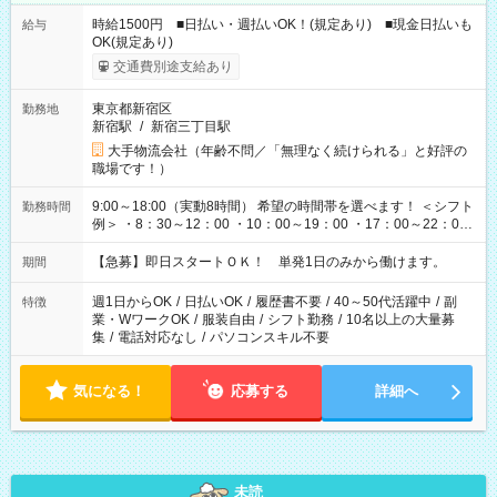
時給1500円 ■日払い・週払いOK！(規定あり) ■現金日払いも
給与
OK(規定あり)
交通費別途支給あり
東京都新宿区
勤務地
新宿駅
/
新宿三丁目駅
大手物流会社（年齢不問／「無理なく続けられる」と好評の
職場です！）
9:00～18:00（実動8時間） 希望の時間帯を選べます！ ＜シフト
勤務時間
例＞ ・8：30～12：00 ・10：00～19：00 ・17：00～22：00
・13：00～22：00 ・22：00～翌6：00 など
【急募】即日スタートＯＫ！ 単発1日のみから働けます。
期間
週1日からOK
/
日払いOK
/
履歴書不要
/
40～50代活躍中
/
副
特徴
業・WワークOK
/
服装自由
/
シフト勤務
/
10名以上の大量募
集
/
電話対応なし
/
パソコンスキル不要
気になる！
応募する
詳細へ
未読