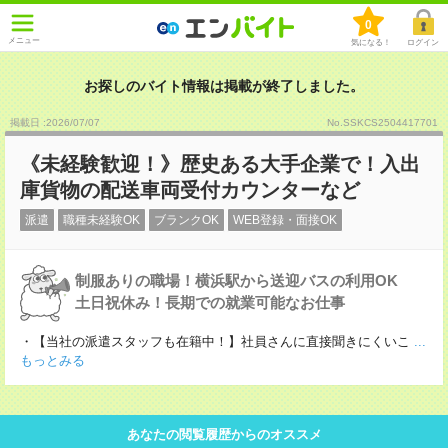
0
メニュー
気になる！
ログイン
お探しのバイト情報は掲載が終了しました。
掲載日 :2026
/
07
/
07
No.SSKCS2504417701
《未経験歓迎！》歴史ある大手企業で！入出
庫貨物の配送車両受付カウンターなど
派遣
職種未経験OK
ブランクOK
WEB登録・面接OK
制服ありの職場！横浜駅から送迎バスの利用OK
土日祝休み！長期での就業可能なお仕事
・【当社の派遣スタッフも在籍中！】社員さんに直接聞きにくいこ
...
もっとみる
あなたの閲覧履歴からのオススメ