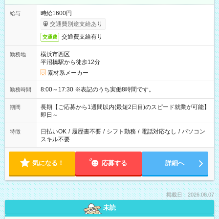
時給1600円
給与
交通費別途支給あり
交通費支給有り
交通費
横浜市西区
勤務地
平沼橋駅から徒歩12分
素材系メーカー
8:00～17:30 ※表記のうち実働8時間です。
勤務時間
長期【ご応募から1週間以内(最短2日目)のスピード就業が可能】
期間
即日～
日払いOK
/
履歴書不要
/
シフト勤務
/
電話対応なし
/
パソコン
特徴
スキル不要
気になる！
応募する
詳細へ
掲載日：2026.08.07
未読