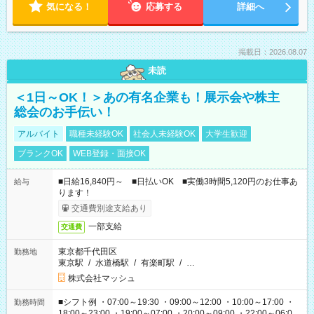
気になる！
応募する
詳細へ
掲載日：2026.08.07
未読
＜1日～OK！＞あの有名企業も！展示会や株主
総会のお手伝い！
アルバイト
職種未経験OK
社会人未経験OK
大学生歓迎
ブランクOK
WEB登録・面接OK
■日給16,840円～ ■日払いOK ■実働3時間5,120円のお仕事あ
給与
ります！
交通費別途支給あり
一部支給
交通費
東京都千代田区
勤務地
東京駅
/
水道橋駅
/
有楽町駅
/
…
株式会社マッシュ
■シフト例 ・07:00～19:30 ・09:00～12:00 ・10:00～17:00 ・
勤務時間
18:00～23:00 ・19:00～07:00 ・20:00～09:00 ・22:00～06:00