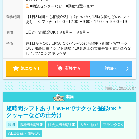
■物流センターなど ■勤務地選べます
【1日3時間～も相談OK!】午前中のみや18時以降などのシフト
勤務時間
あり！ シフト例 ▼9:00～12:00 ▼9:00～17:00 ▼10:00～19:00
▼18:00～21:00
1日だけの単発OK！＃8月～ ＃9月～
期間
週1日からOK
/
日払いOK
/
40～50代活躍中
/
副業・Wワーク
特徴
OK
/
服装自由
/
シフト勤務
/
10名以上の大量募集
/
電話対応な
し
/
パソコンスキル不要
気になる！
応募する
詳細へ
掲載日：2026.08.07
未読
短時間シフトあり！WEBでサクッと登録OK＊
クッキーなどの仕分け
派遣
職種未経験OK
社会人未経験OK
大学生歓迎
ブランクOK
WEB登録・面接OK