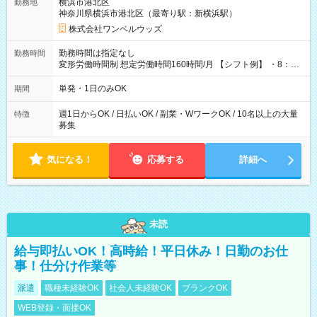
横浜市港北区
勤務地
神奈川県横浜市港北区（最寄り駅：新横浜駅）
株式会社ワンベルウッズ
勤務時間は指定なし
勤務時間
変形労働時間制 想定労働時間160時間/月 【シフト例】 ・8：00
～21：00
単発・1日のみOK
期間
週1日からOK / 日払いOK / 副業・WワークOK / 10名以上の大量
特徴
募集
気になる！
応募する
詳細へ
未読
給与即払いOK！高時給！平日休み！日勤のお仕
事！仕分け作業等
派遣
職種未経験OK
社会人未経験OK
ブランクOK
WEB登録・面接OK