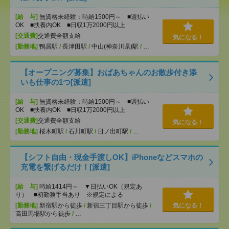
[給 与]
無資格未経験：時給1500円～ ■週払い
OK ■扶養内OK ■日収1万2000円以上
[交通費]
交通費全額支給
気になる！
[勤務地]
鴨居駅
/
長津田駅
/
中山(神奈川県)駅
/
…
【オープニング募集】おばあちゃんのお散歩付き添
いも仕事の1つ[派遣]
[給 与]
無資格未経験：時給1500円～ ■週払い
OK ■扶養内OK ■日収1万2000円以上
[交通費]
交通費全額支給
気になる！
[勤務地]
桜木町駅
/
石川町駅
/
日ノ出町駅
/
…
【シフト自由・現金手渡しOK】iPhoneなどスマホの
充電を繋げるだけ！[派遣]
[給 与]
時給1414円～ ▼日払いOK（規定あ
り） ■初勤務手当あり ※規定による
[勤務地]
新宿駅から徒歩
/
新宿三丁目駅から徒歩
/
気になる！
高田馬場駅から徒歩
/
…