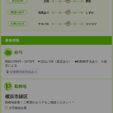
男女比率
女性
男性
職場の様子
活気あり
しずか
仕事の仕方
テキパキ
コツコツ
募集情報
給与
時給1336円～1670円 ▼日払いOK（規定あり） ■初勤務手当あり ※規
定による
交通費別途支給あり
勤務地
横浜市緑区
勤務地多数！ご希望のエリアをご相談ください＾＾
大手物流企業