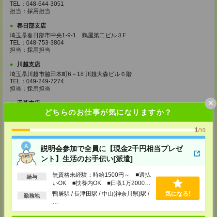
TEL：048-644-3051
担当：採用担当
春日部支店
埼玉県春日部市中央1-9-1 鶴屋第二ビル３F
TEL：048-753-3804
担当：採用担当
川越支店
埼玉県川越市脇田本町6－18 川越大森ビル６階
TEL：049-249-7274
担当：採用担当
×
千葉支店
どちらのお仕事が気になりますか？
千葉県千葉市中央区富士見1-1-1 千葉駅前ビル8F
TEL：043-307-8867
担当：採用担当
1
/10
西船橋支店
説明会参加で全員に【現金2千円相当プレゼ
千葉県船橋市印内町594-1 西船橋NSTビル2F
ント】生活のお手伝い[派遣]
TEL：047-410-0204
担当：採用担当
無資格未経験：時給1500円～ ■週払
給与
松戸支店
いOK ■扶養内OK ■日収1万2000円
千葉県松戸市本町18-4 NBF松戸ビル5F
以上
鴨居駅 / 長津田駅 / 中山(神奈川県)駅 /
気になる!
勤務地
TEL：047-700-5726
…
担当：採用担当