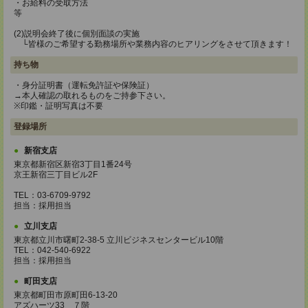
・お給料の受取方法
等
(2)説明会終了後に個別面談の実施
└皆様のご希望する勤務場所や業務内容のヒアリングをさせて頂きます！
持ち物
・身分証明書（運転免許証や保険証）
→本人確認の取れるものをご持参下さい。
※印鑑・証明写真は不要
登録場所
新宿支店
東京都新宿区新宿3丁目1番24号
京王新宿三丁目ビル2F
TEL：03-6709-9792
担当：採用担当
立川支店
東京都立川市曙町2-38-5 立川ビジネスセンタービル10階
TEL：042-540-6922
担当：採用担当
町田支店
東京都町田市原町田6-13-20
アズハーツ33 ７階