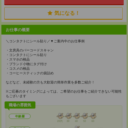
気になる！
お仕事の概要
＼コンタクトにシール貼り／▼ご案内中のお仕事例
・文房具のバーコードスキャン
・コンタクトにシール貼り
・スマホの検品
・ブランド小物にタグ付け
・コスメの検品
・コーヒースティックの袋詰め
などなど、未経験の方も大歓迎の簡単作業を多数ご紹介！
※ご応募のタイミングによっては、ご希望のお仕事をご紹介できない可能性
もございます
職場の雰囲気
年齢層
20代
30
40
50
60