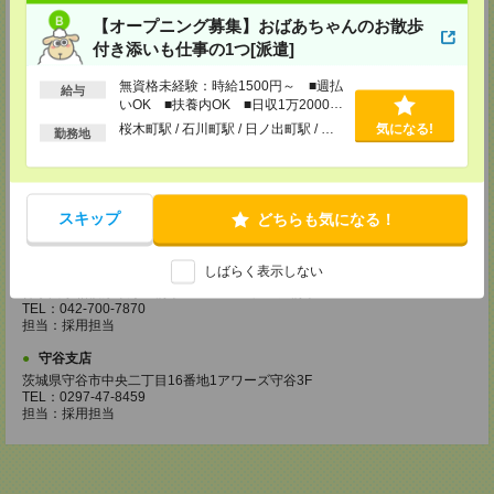
成田支店
【オープニング募集】おばあちゃんのお散歩
千葉県成田市花崎816-2 田村ビル2階
TEL：0476-24-8071
付き添いも仕事の1つ[派遣]
担当：採用担当
無資格未経験：時給1500円～ ■週払
給与
柏支店
いOK ■扶養内OK ■日収1万2000円
千葉県柏市柏1-2-38 さくら柏ビル8F
以上
桜木町駅 / 石川町駅 / 日ノ出町駅 / …
気になる!
TEL：04-7165-8074
勤務地
担当：採用担当
津田沼支店
千葉県船橋市前原西2-12-7 津田沼第一生命ビル5F
スキップ
どちらも気になる！
TEL：047-470-5372
担当：採用担当
橋本支店
しばらく表示しない
神奈川県相模原市緑区橋本3-19-3 ビンテージ橋本1F
TEL：042-700-7870
担当：採用担当
守谷支店
茨城県守谷市中央二丁目16番地1アワーズ守谷3F
TEL：0297-47-8459
担当：採用担当