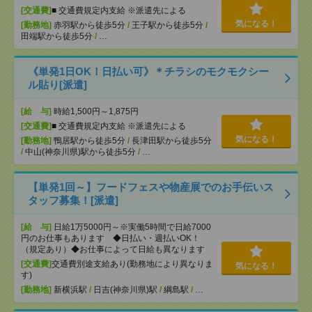
[交通費]
■ 交通費規定内支給 ※派遣先による
気になる！
[勤務地]
赤羽駅から徒歩5分
/
王子駅から徒歩5分
/
田端駅から徒歩5分
/
…
《単発1日OK！日払い可》＊チラシのモクモクシー
ル貼り[派遣]
[給 与]
時給1,500円～1,875円
[交通費]
■ 交通費規定内支給 ※派遣先による
気になる！
[勤務地]
鴨居駅から徒歩5分
/
長津田駅から徒歩5分
/
中山(神奈川県)駅から徒歩5分
/
…
【単発1回～】フードフェスや物産展でのお手伝いス
タッフ募集！[派遣]
[給 与]
日給1万5000円～※実働5時間で日給7000
円のお仕事もあります ◆日払い・週払いOK！
（規定あり）◆お仕事によって日給も異なります
[交通費]
交通費別途支給あり(勤務地により異なりま
気になる！
す)
[勤務地]
新横浜駅
/
日吉(神奈川県)駅
/
綱島駅
/
…