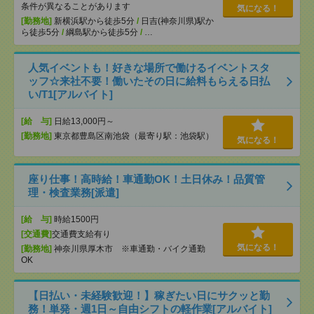
条件が異なることがあります
気になる！
[勤務地]
新横浜駅から徒歩5分
/
日吉(神奈川県)駅か
ら徒歩5分
/
綱島駅から徒歩5分
/
…
人気イベントも！好きな場所で働けるイベントスタ
ッフ☆来社不要！働いたその日に給料もらえる日払
い/T1[アルバイト]
[給 与]
日給13,000円～
[勤務地]
東京都豊島区南池袋（最寄り駅：池袋駅）
気になる！
座り仕事！高時給！車通勤OK！土日休み！品質管
理・検査業務[派遣]
[給 与]
時給1500円
[交通費]
交通費支給有り
気になる！
[勤務地]
神奈川県厚木市 ※車通勤・バイク通勤
OK
【日払い・未経験歓迎！】稼ぎたい日にサクッと勤
務！単発・週1日～自由シフトの軽作業[アルバイト]