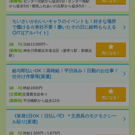
気になる！
[勤務地]
センター北駅から徒歩5分
/
センター南駅
から徒歩5分
/
都筑ふれあいの丘駅から徒歩5分
/
…
ちいさいかわいいキャラのイベントも！好きな場所
で働ける☆来社不要！働いたその日に給料もらえる
◎/T1[アルバイト]
[給 与]
日給13,000円～
[勤務地]
神奈川県横浜市港北区（最寄り駅：新横浜
気になる！
駅）
給与即払いOK！高時給！平日休み！日勤のお仕事！
仕分け作業等[派遣]
[給 与]
時給1600円
[交通費]
交通費支給有り
気になる！
[勤務地]
平沼橋駅から徒歩12分
《単発1日OK！日払い可》＊文房具のモクモクシー
ル貼り[派遣]
[給 与]
時給1,500円～1,875円