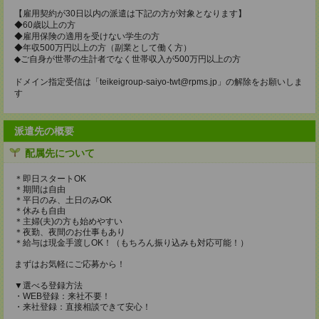
【雇用契約が30日以内の派遣は下記の方が対象となります】
◆60歳以上の方
◆雇用保険の適用を受けない学生の方
◆年収500万円以上の方（副業として働く方）
◆ご自身が世帯の生計者でなく世帯収入が500万円以上の方
ドメイン指定受信は「teikeigroup-saiyo-twt@rpms.jp」の解除をお願いしま
す
派遣先の概要
配属先について
＊即日スタートOK
＊期間は自由
＊平日のみ、土日のみOK
＊休みも自由
＊主婦(夫)の方も始めやすい
＊夜勤、夜間のお仕事もあり
＊給与は現金手渡しOK！（もちろん振り込みも対応可能！）
まずはお気軽にご応募から！
▼選べる登録方法
・WEB登録：来社不要！
・来社登録：直接相談できて安心！