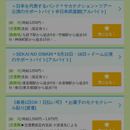
＜日本を代表するバンド＊サカナクション＞ツアー
公演のサポートバイト＠日本武道館[アルバイト]
[給 与]
時給1250円～
[交通費]
支給（規定有り）
気になる！
[勤務地]
九段下駅から徒歩5分
/
竹橋駅から徒歩10
分
/
神保町駅から徒歩15分
/
…
＜SEKAI NO OWARI＊8月15日・16日＞ドーム公演
のサポートバイト[アルバイト]
[給 与]
時給1250円～
[交通費]
支給（規定有り）
気になる！
[勤務地]
後楽園駅から徒歩5分
/
水道橋駅から徒歩5
分
/
春日(東京都)駅から徒歩7分
《単発1日OK！日払い可》＊お菓子のモクモクシー
ル貼り[派遣]
[給 与]
時給1,500円～1,875円
[交通費]
■ 交通費規定内支給 ※派遣先による