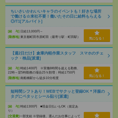
ちいさいかわいいキャラのイベントも！好きな場所
で働ける☆来社不要！働いたその日に給料もらえる
◎/T1[アルバイト]
[給 与]
日給13,000円～
[勤務地]
東京都町田市原町田（最寄り駅：町田駅）
気になる！
【週2日だけ】倉庫内軽作業スタッフ スマホのチェ
ック・検品[派遣]
[給 与]
時給1400円 ※実働8時間を超える勤務、
22時～翌5時勤務の場合25％割増：時給1750円
気になる！
[勤務地]
南船橋駅から徒歩10分程度
短時間シフトあり！WEBでサクッと登録OK＊洋服の
タグにペタッとシール貼り[派遣]
[給 与]
時給1300円 ■現金日払いもOK（規定あ
り）
[交通費]
一部支給 ※登録後、選んだお仕事によって