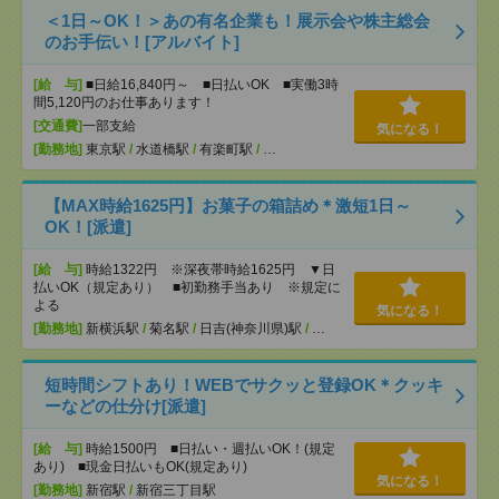
＜1日～OK！＞あの有名企業も！展示会や株主総会
のお手伝い！[アルバイト]
[給 与]
■日給16,840円～ ■日払いOK ■実働3時
間5,120円のお仕事あります！
[交通費]
一部支給
気になる！
[勤務地]
東京駅
/
水道橋駅
/
有楽町駅
/
…
【MAX時給1625円】お菓子の箱詰め＊激短1日～
OK！[派遣]
[給 与]
時給1322円 ※深夜帯時給1625円 ▼日
払いOK（規定あり） ■初勤務手当あり ※規定に
よる
気になる！
[勤務地]
新横浜駅
/
菊名駅
/
日吉(神奈川県)駅
/
…
短時間シフトあり！WEBでサクッと登録OK＊クッキ
ーなどの仕分け[派遣]
[給 与]
時給1500円 ■日払い・週払いOK！(規定
あり) ■現金日払いもOK(規定あり)
気になる！
[勤務地]
新宿駅
/
新宿三丁目駅