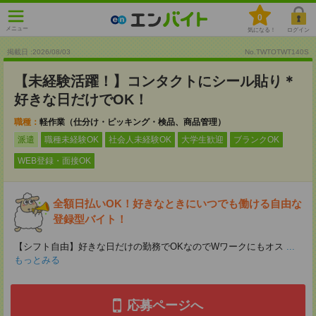
0
メニュー
気になる！
ログイン
掲載日 :2026
/
08
/
03
No.TWTOTWT140S
【未経験活躍！】コンタクトにシール貼り＊
好きな日だけでOK！
職種：
軽作業（仕分け・ピッキング・検品、商品管理）
派遣
職種未経験OK
社会人未経験OK
大学生歓迎
ブランクOK
WEB登録・面接OK
全額日払いOK！好きなときにいつでも働ける自由な
登録型バイト！
【シフト自由】好きな日だけの勤務でOKなのでWワークにもオス
...
もっとみる
応募ページへ