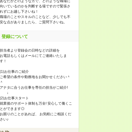
あなたがどのような方で、どのような職場に
向いているのかを判断する場ですので緊張さ
れずにお越し下さいね！
職場のことやスキルのことなど、少しでも不
安な点がありましたら、ご質問下さいね。
登録について
担当者より登録会の日時などの詳細を
お電話もしくはメールにてご連絡いたしま
す！
(1)お仕事のご紹介
ご希望の条件や勤務地をお聞かせください＾
＾
アナタに合うお仕事を専任の担当がご紹介!
↓
(2)お仕事スタート
就業後のサポート体制も万全! 安心して働くこ
とができます◎
お困りのことがあれば、 お気軽にご相談くだ
さい♪