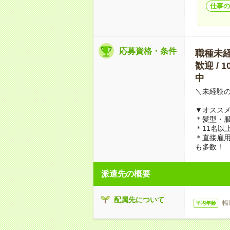
仕事の
応募資格・条件
職種未経験
歓迎 / 
中
＼未経験
▼オススメP
＊髪型・
＊11名以
＊直接雇
も多数！
派遣先の概要
配属先について
幅
平均年齢