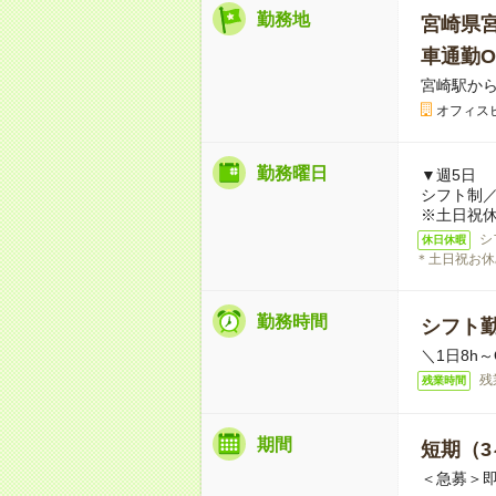
勤務地
宮崎県
車通勤O
宮崎駅から
オフィス
勤務曜日
▼週5日
シフト制
※土日祝休
シ
休日休暇
＊土日祝お休
勤務時間
シフト勤
＼1日8h～
残
残業時間
期間
短期（3
＜急募＞