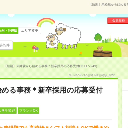
【短期】未経験から始める事
会員登録
エリア変更
九州・沖縄版
望条件
【短期】未経験から始める事務＊新卒採用の応募受付(111177249）
No.NEOKYAG宮崎142宮崎駅_MZK
始める事務＊新卒採用の応募受付
大学生歓迎
ブランクOK
≫未経験でも高時給＊シフト相談もOKで働きや