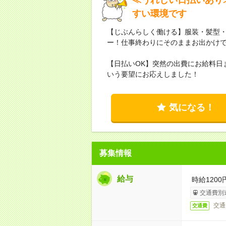
すい環境です
【じぶんらしく働ける】服装・髪型
ー！仕事終わりにそのままお出かけ
【日払いOK】突然の出費にお給料日
いう要望にお応えしました！
気になる！
募集情報
給与
時給120
交通費別
交通
交通費