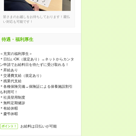
皆さまのお越しをお待ちしております！週払
い対応も可能です！
待遇・福利厚生
＜充実の福利厚生＞
＊日払いOK（規定あり）→ネットからカンタ
ン申請でお給料日を待たずに受け取れる！
＊昇給あり
＊交通費支給（規定あり）
＊残業代支給
＊各種保険完備→保険証による保養施設割引
も利用可！
＊社員登用制度
＊無料定期健診
＊有給休暇
＊慶弔休暇
お給料は日払いが可能
ポイント！