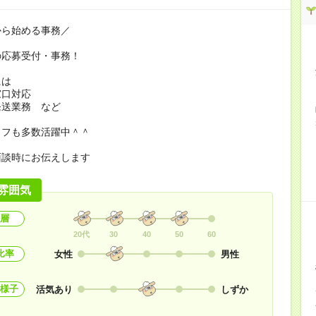
から始める事務／
の応募受付・事務！
には
窓口対応
発送業務 など
ッフも多数活躍中＾＾
面談時にお伝えします
雰囲気
層
20代
30
40
50
60
比率
女性
男性
様子
活気あり
しずか