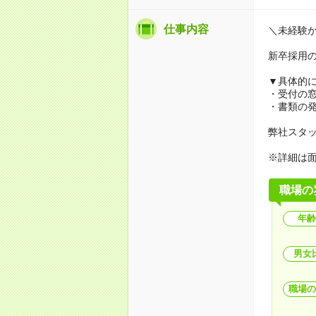
仕事内容
＼未経験
新卒採用
▼具体的
・受付の
・書類の
弊社スタ
※詳細は
職場の
年齢
男女
職場の