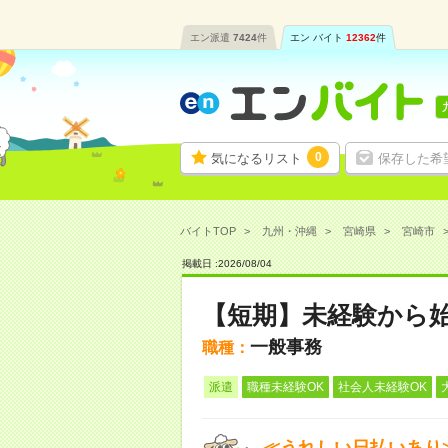
エン派遣
7424
件
エン バイト
12362
件
0
気になるリスト
保存した希
バイトTOP
九州・沖縄
宮崎県
宮崎市
掲載日 :
2026
/
08
/
04
【短期】未経験から
一般事務
職種：
派遣
職種未経験OK
社会人未経験OK
≪うれしい日払いあり