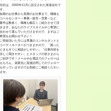
当社は、2000年11月に設立された派遣会社で
す。
短期のお仕事から長期のお仕事まで、職種も
コールセンター～事務～販売～営業～など、
案件は数多く、職種も幅広くご紹介させて頂
きます。あなたのライフスタイルやご希望に
合わせて選んでいただけますので、まずはご
希望をお聞かせ下さい！
ご登録頂いた方には専属のコンサルタントと
コーディネーターがつきますので、「困った
ときもすぐに相談がしやすい」「仕事内容を
詳しく聞きやすい」とスタッフの皆さまから
ご好評です！メールやお電話でのフォローは
もちろん、就業先に直接訪問してのフォロー
も行っていますのでお気軽にご相談ください
ませ。