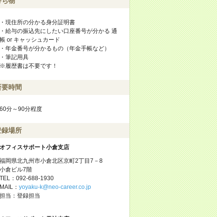
持ち物
・現住所の分かる身分証明書
・給与の振込先にしたい口座番号が分かる 通
帳 or キャッシュカード
・年金番号が分かるもの（年金手帳など）
・筆記用具
※履歴書は不要です！
所要時間
60分～90分程度
登録場所
オフィスサポート小倉支店
福岡県北九州市小倉北区京町2丁目7－8
小倉ビル7階
TEL：092-688-1930
MAIL：
yoyaku-k@neo-career.co.jp
担当：登録担当