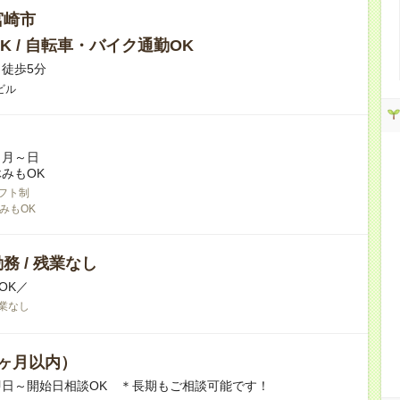
宮崎市
K / 自転車・バイク通勤OK
徒歩5分
ビル
／月～日
みもOK
フト制
みもOK
務 / 残業なし
OK／
業なし
ヶ月以内）
即日～開始日相談OK ＊長期もご相談可能です！