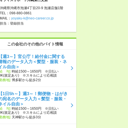
沖縄県沖縄市泡瀬4丁目20-9 泡瀬店舗1階
TEL：098-880-0861
MAIL：
yoyaku-k@neo-career.co.jp
担当：登録担当
この会社のその他のバイト情報
【週3～】官公庁！給付金に関する
情報のデータ入力＜髪型・服装・ネ
イル自由＞
[給 与]
時給1500～1650円 ※日払い
OK(規定あり) ※スキルにより応相談
[勤務地]
博多駅から徒歩2分
【1日5h～】週3～！郵便物・はがき
の宛名のデータ入力＜髪型・服装・
ネイル自由＞
[給 与]
時給1500～1650円 ※日払い
OK(規定あり) ※スキルにより応相談
[勤務地]
天神駅から徒歩3分