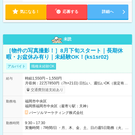
気になる！
応募する
詳細へ
未読
［物件の写真撮影！］8月下旬スタート｜長期休
暇・お盆休み有り｜未経験OK！(ks1sr02)
アルバイト
職種未経験OK
時給1,550円～1,550円
給与
月収例：22万7850円（7h×21日) 日払い、週払いOK（規定有
り） 【試用期間】試用期間なし
交通費別途支給あり
福岡市中央区
勤務地
福岡県福岡市中央区（最寄り駅：天神）
パーソルマーケティング株式会社
9:30～17:30
勤務時間
実働時間：7時間/日 ・月、木、金、土、日の週5日勤務（火、水
は固定休です／GW、お盆、年末年始等、長期休暇有り！） ・