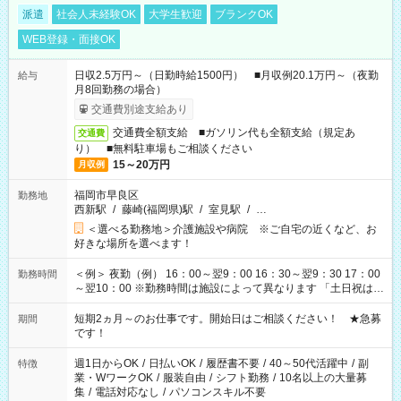
派遣
社会人未経験OK
大学生歓迎
ブランクOK
WEB登録・面接OK
日収2.5万円～（日勤時給1500円） ■月収例20.1万円～（夜勤
給与
月8回勤務の場合）
交通費別途支給あり
交通費全額支給 ■ガソリン代も全額支給（規定あ
交通費
り） ■無料駐車場もご相談ください
15～20万円
月収例
福岡市早良区
勤務地
西新駅
/
藤崎(福岡県)駅
/
室見駅
/
…
＜選べる勤務地＞介護施設や病院 ※ご自宅の近くなど、お
好きな場所を選べます！
＜例＞ 夜勤（例） 16：00～翌9：00 16：30～翌9：30 17：00
勤務時間
～翌10：00 ※勤務時間は施設によって異なります 「土日祝は休
みたい」 「しっかり稼ぎたい」 「もう少し遅い時間から始めた
い」など ご希望にあったお仕事をご案内いたします。 ※未経験
短期2ヵ月～のお仕事です。開始日はご相談ください！ ★急募
期間
の方の場合は1～2ヶ月間は日中での仕事を経験いただき、 お
です！
仕事に慣れてからの夜勤になります。 ★家庭の都合でお休みが
必要な場合も遠慮なくご相談ください。
週1日からOK
/
日払いOK
/
履歴書不要
/
40～50代活躍中
/
副
特徴
業・WワークOK
/
服装自由
/
シフト勤務
/
10名以上の大量募
集
/
電話対応なし
/
パソコンスキル不要