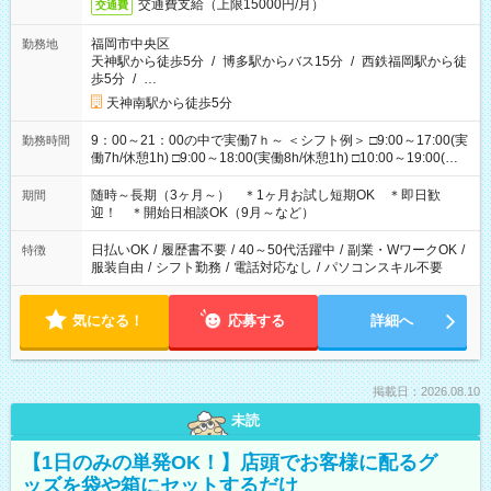
交通費支給（上限15000円/月）
交通費
福岡市中央区
勤務地
天神駅から徒歩5分
/
博多駅からバス15分
/
西鉄福岡駅から徒
歩5分
/
…
天神南駅から徒歩5分
9：00～21：00の中で実働7ｈ～ ＜シフト例＞ □9:00～17:00(実
勤務時間
働7h/休憩1h) □9:00～18:00(実働8h/休憩1h) □10:00～19:00(実
働8h/休憩1h) □11:00～20:00(実働8h/休憩1h) □12:00～20:00(実
働7h/休憩1h) □12:00～21:00(実働7h/休憩1h) ＊固定OK ＊選べ
随時～長期（3ヶ月～） ＊1ヶ月お試し短期OK ＊即日歓
期間
る時間帯！
迎！ ＊開始日相談OK（9月～など）
日払いOK
/
履歴書不要
/
40～50代活躍中
/
副業・WワークOK
/
特徴
服装自由
/
シフト勤務
/
電話対応なし
/
パソコンスキル不要
気になる！
応募する
詳細へ
掲載日：2026.08.10
未読
【1日のみの単発OK！】店頭でお客様に配るグ
ッズを袋や箱にセットするだけ