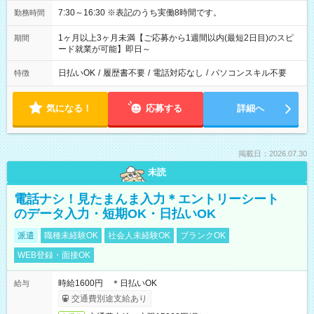
7:30～16:30 ※表記のうち実働8時間です。
勤務時間
1ヶ月以上3ヶ月未満【ご応募から1週間以内(最短2日目)のスピ
期間
ード就業が可能】即日～
日払いOK
/
履歴書不要
/
電話対応なし
/
パソコンスキル不要
特徴
気になる！
応募する
詳細へ
掲載日：2026.07.30
未読
電話ナシ！見たまんま入力＊エントリーシート
のデータ入力・短期OK・日払いOK
派遣
職種未経験OK
社会人未経験OK
ブランクOK
WEB登録・面接OK
時給1600円 ＊日払いOK
給与
交通費別途支給あり