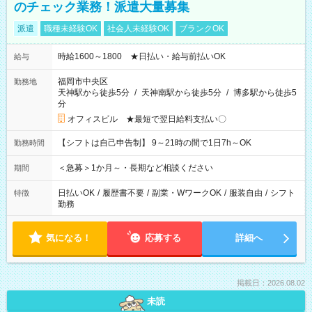
のチェック業務！派遣大量募集
派遣
職種未経験OK
社会人未経験OK
ブランクOK
時給1600～1800 ★日払い・給与前払いOK
給与
福岡市中央区
勤務地
天神駅から徒歩5分
/
天神南駅から徒歩5分
/
博多駅から徒歩5
分
オフィスビル ★最短で翌日給料支払い〇
【シフトは自己申告制】 9～21時の間で1日7h～OK
勤務時間
＜急募＞1か月～・長期など相談ください
期間
日払いOK
/
履歴書不要
/
副業・WワークOK
/
服装自由
/
シフト
特徴
勤務
気になる！
応募する
詳細へ
掲載日：2026.08.02
未読