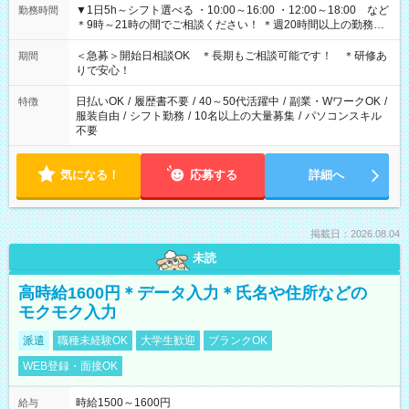
▼1日5h～シフト選べる ・10:00～16:00 ・12:00～18:00 など
勤務時間
＊9時～21時の間でご相談ください！ ＊週20時間以上の勤務を
お願いします
＜急募＞開始日相談OK ＊長期もご相談可能です！ ＊研修あ
期間
りで安心！
日払いOK
/
履歴書不要
/
40～50代活躍中
/
副業・WワークOK
/
特徴
服装自由
/
シフト勤務
/
10名以上の大量募集
/
パソコンスキル
不要
気になる！
応募する
詳細へ
掲載日：2026.08.04
未読
高時給1600円＊データ入力＊氏名や住所などの
モクモク入力
派遣
職種未経験OK
大学生歓迎
ブランクOK
WEB登録・面接OK
時給1500～1600円
給与