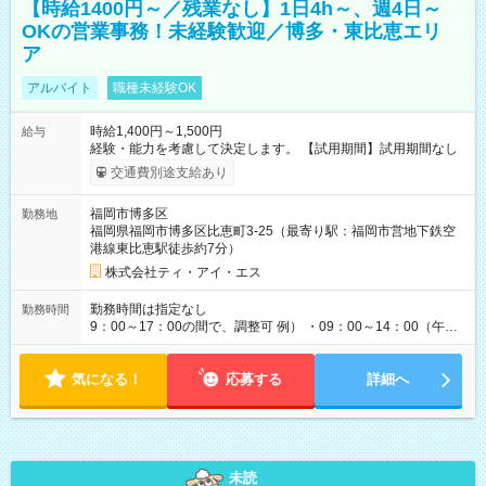
【時給1400円～／残業なし】1日4h～、週4日～
OKの営業事務！未経験歓迎／博多・東比恵エリ
ア
アルバイト
職種未経験OK
時給1,400円～1,500円
給与
経験・能力を考慮して決定します。 【試用期間】試用期間なし
交通費別途支給あり
福岡市博多区
勤務地
福岡県福岡市博多区比恵町3-25（最寄り駅：福岡市営地下鉄空
港線東比恵駅徒歩約7分）
株式会社ティ・アイ・エス
勤務時間は指定なし
勤務時間
9：00～17：00の間で、調整可 例） ・09：00～14：00（午後
からは家事に） ・10：00～16：00（朝はゆっくりスタート）
・13：00～17：00（午後から短時間で） ◎週4日～5日程度の
気になる！
勤務で、ご希望に合わせて調整します。 ◎今週は子供の行事
応募する
詳細へ
で…といったお休みも、お気軽にご相談ください。
未読