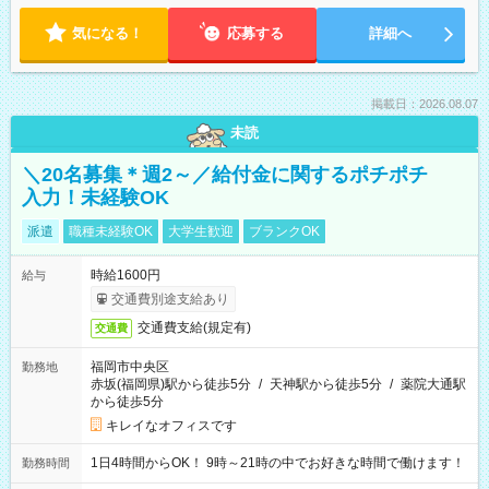
気になる！
応募する
詳細へ
掲載日：2026.08.07
未読
＼20名募集＊週2～／給付金に関するポチポチ
入力！未経験OK
派遣
職種未経験OK
大学生歓迎
ブランクOK
時給1600円
給与
交通費別途支給あり
交通費支給(規定有)
交通費
福岡市中央区
勤務地
赤坂(福岡県)駅から徒歩5分
/
天神駅から徒歩5分
/
薬院大通駅
から徒歩5分
キレイなオフィスです
1日4時間からOK！ 9時～21時の中でお好きな時間で働けます！
勤務時間