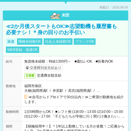
掲載日：2026.08.06
未読
≪2か月後スタートもOK≫志望動機も履歴書も
必要ナシ！＊身の回りのお手伝い
派遣
職種未経験OK
社会人未経験OK
ブランクOK
WEB登録・面接OK
無資格未経験：時給1300円～ ■週払いOK ■扶養内OK
給与
交通費別途支給あり
交通費全額支給
交通費
福岡市南区
勤務地
大橋(福岡県)駅
/
井尻駅
/
高宮(福岡県)駅
/
…
≪自宅からドアtoドアで30分以内！≫ご希望の勤務地を紹介
します。
1日5時間からOK！ ■シフト例 (1)8:00～13:00 (2)10:00～15:00
勤務時間
(3)12:00～17:00 「子どもたちが学校に行く間だけ働きたい」
「余裕を持って夕飯の準備がしたい」 「午前中は働いて、午後
はプライベートの時間にしたい」 など、ご希望を教えてくださ
【積極採用中！】＊1年以上勤務している方が多数！ご応募から
期間
いね。 ※Wワーク希望の方へ 今ご覧のお仕事で希望する勤務時