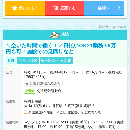
気になる！
応募する
詳細へ
掲載日：2026.08.10
未読
＼空いた時間で働く！／日払いOK×1勤務2.6万
円も可！施設での見回りなど
派遣
ブランクOK
WEB登録・面接OK
時給1450円～ 夜勤時給1760円～ 日収2.6万円～（夜勤時給
給与
1760円×15h）
交通費別途支給あり
交通費全額支給
交通費
福岡市南区
勤務地
大橋(福岡県)駅
/
井尻駅
/
高宮(福岡県)駅
/
…
介護施設や病院 ※ご自宅近辺からご案内可能
≪シフト例≫ 10:00～15:00（実働5時間） 12:00～17:00（実働
勤務時間
5時間） 17:00～翌10:00（実働15時間）など ご希望に応じて、