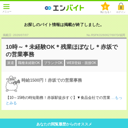
0
メニュー
気になる！
ログイン
お探しのバイト情報は掲載が終了しました。
掲載日 :2026
/
07
/
07
No.RSFKO260627697D/福岡
10時～＊未経験OK＊残業ほぼなし＊赤坂で
の営業事務
派遣
職種未経験OK
ブランクOK
WEB登録・面接OK
時給1500円！赤坂での営業事務
【10～15時の時短勤務！赤坂駅徒歩すぐ】▼食品会社での営業
...もっ
とみる
あなたの閲覧履歴からのオススメ