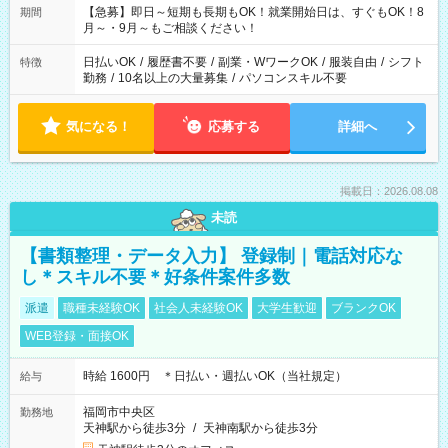
【急募】即日～短期も長期もOK！就業開始日は、すぐもOK！8
期間
月～・9月～もご相談ください！
日払いOK
/
履歴書不要
/
副業・WワークOK
/
服装自由
/
シフト
特徴
勤務
/
10名以上の大量募集
/
パソコンスキル不要
気になる！
応募する
詳細へ
掲載日：2026.08.08
未読
【書類整理・データ入力】 登録制｜電話対応な
し＊スキル不要＊好条件案件多数
派遣
職種未経験OK
社会人未経験OK
大学生歓迎
ブランクOK
WEB登録・面接OK
時給 1600円 ＊日払い・週払いOK（当社規定）
給与
福岡市中央区
勤務地
天神駅から徒歩3分
/
天神南駅から徒歩3分