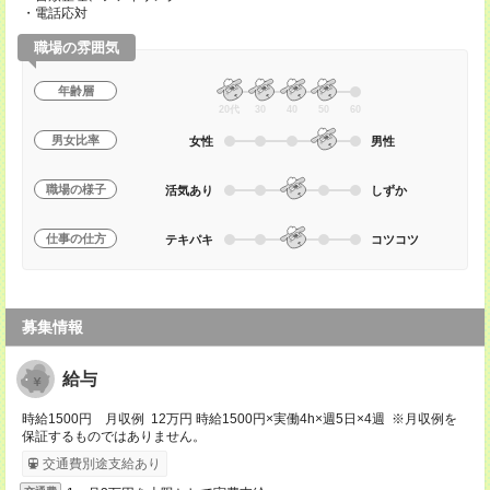
・電話応対
職場の雰囲気
年齢層
20代
30
40
50
60
男女比率
女性
男性
職場の様子
活気あり
しずか
仕事の仕方
テキパキ
コツコツ
募集情報
給与
時給1500円 月収例 12万円 時給1500円×実働4h×週5日×4週 ※月収例を
保証するものではありません。
交通費別途支給あり