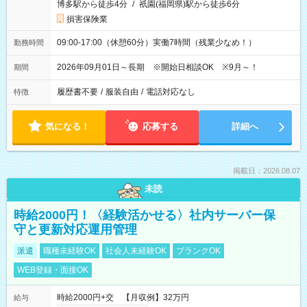
博多駅から徒歩4分
/
祇園(福岡県)駅から徒歩6分
損害保険業
09:00-17:00（休憩60分）実働7時間（残業少なめ！）
勤務時間
2026年09月01日～長期 ※開始日相談OK ※9月～！
期間
履歴書不要
/
服装自由
/
電話対応なし
特徴
気になる！
応募する
詳細へ
掲載日：2026.08.07
未読
時給2000円！〈経験活かせる〉社内サーバー保
守と更新対応運用管理
派遣
職種未経験OK
社会人未経験OK
ブランクOK
WEB登録・面接OK
時給2000円+交 【月収例】32万円
給与