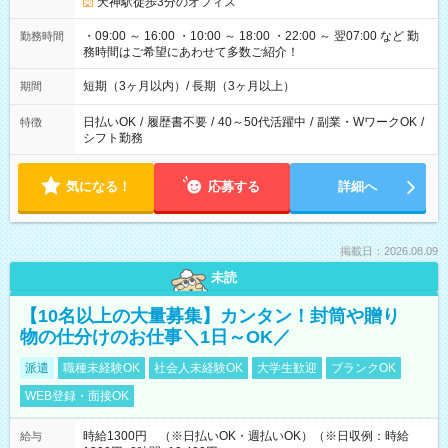
天神駅徒歩3分のオフィス
・09:00 ～ 16:00 ・10:00 ～ 18:00 ・22:00 ～ 翌07:00 など 勤
勤務時間
務時間はご希望にあわせて多数ご紹介！
短期（3ヶ月以内）/ 長期（3ヶ月以上）
期間
日払いOK
/
履歴書不要
/
40～50代活躍中
/
副業・WワークOK
/
特徴
シフト勤務
気になる！
応募する
詳細へ
掲載日：2026.08.09
未読
【10名以上の大量募集】カンタン！封筒や贈り
物の仕分けのお仕事＼1日～OK／
派遣
職種未経験OK
社会人未経験OK
大学生歓迎
ブランクOK
WEB登録・面接OK
時給1300円 （※日払いOK・週払いOK）（※日収例：時給
給与