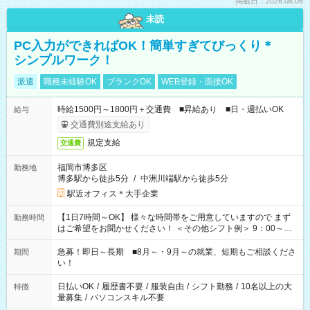
掲載日：2026.08.08
未読
PC入力ができればOK！簡単すぎてびっくり＊
シンプルワーク！
派遣
職種未経験OK
ブランクOK
WEB登録・面接OK
時給1500円～1800円＋交通費 ■昇給あり ■日・週払いOK
給与
交通費別途支給あり
規定支給
交通費
福岡市博多区
勤務地
博多駅から徒歩5分
/
中洲川端駅から徒歩5分
駅近オフィス＊大手企業
【1日7時間～OK】 様々な時間帯をご用意していますので まず
勤務時間
はご希望をお聞かせください！ ＜その他シフト例＞ 9：00～
17：00 11：00～20：00 などなど！その他のお時間もOKで
す！
急募！即日～長期 ■8月～・9月～の就業、短期もご相談くださ
期間
い！
日払いOK
/
履歴書不要
/
服装自由
/
シフト勤務
/
10名以上の大
特徴
量募集
/
パソコンスキル不要