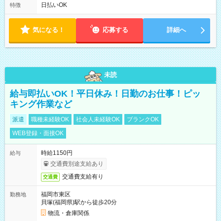
ワンシフト！ ・残業ほぼナシ（0～5h/月）
日払いOK
特徴
気になる！
応募する
詳細へ
未読
給与即払いOK！平日休み！日勤のお仕事！ピッ
キング作業など
派遣
職種未経験OK
社会人未経験OK
ブランクOK
WEB登録・面接OK
時給1150円
給与
交通費別途支給あり
交通費支給有り
交通費
福岡市東区
勤務地
貝塚(福岡県)駅から徒歩20分
物流・倉庫関係