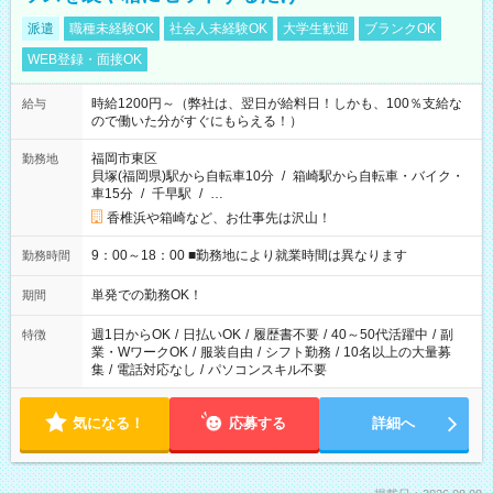
派遣
職種未経験OK
社会人未経験OK
大学生歓迎
ブランクOK
WEB登録・面接OK
時給1200円～（弊社は、翌日が給料日！しかも、100％支給な
給与
ので働いた分がすぐにもらえる！）
福岡市東区
勤務地
貝塚(福岡県)駅から自転車10分
/
箱崎駅から自転車・バイク・
車15分
/
千早駅
/
…
香椎浜や箱崎など、お仕事先は沢山！
9：00～18：00 ■勤務地により就業時間は異なります
勤務時間
単発での勤務OK！
期間
週1日からOK
/
日払いOK
/
履歴書不要
/
40～50代活躍中
/
副
特徴
業・WワークOK
/
服装自由
/
シフト勤務
/
10名以上の大量募
集
/
電話対応なし
/
パソコンスキル不要
気になる！
応募する
詳細へ