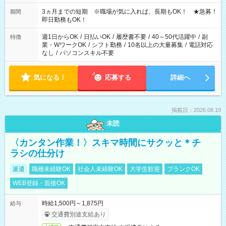
働く時間は調整できます！ お気軽に担当へ相談ください！
3ヵ月までの短期 ※職場が気に入れば、長期もOK！ ★急募！
期間
即日勤務もOK！
週1日からOK
/
日払いOK
/
履歴書不要
/
40～50代活躍中
/
副
特徴
業・WワークOK
/
シフト勤務
/
10名以上の大量募集
/
電話対応
なし
/
パソコンスキル不要
気になる！
応募する
詳細へ
掲載日：2026.08.10
未読
〈カンタン作業！〉スキマ時間にサクッと＊チ
ラシの仕分け
派遣
職種未経験OK
社会人未経験OK
大学生歓迎
ブランクOK
WEB登録・面接OK
時給1,500円～1,875円
給与
交通費別途支給あり