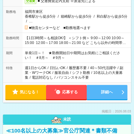
■ 交通費規定内支給 ※派遣先による
交通費
福岡市東区
勤務地
香椎駅から徒歩5分
/
箱崎駅から徒歩5分
/
和白駅から徒歩5分
/
…
■物流センターなど ■勤務地選べます
【1日3時間～も相談OK!】 ＜シフト例＞ 9:00～12:00 10:00～
勤務時間
15:00 12:00～17:00 18:00～21:00 など こちら以外の時間帯も
お気軽にご相談ください！
単発1日～！ ★勤務開始日や期間はお気軽にご相談くださ
期間
い！ ＃8月～ ＃9月～
週1日からOK
/
日払いOK
/
履歴書不要
/
40～50代活躍中
/
副
特徴
業・WワークOK
/
服装自由
/
シフト勤務
/
10名以上の大量募
集
/
電話対応なし
/
パソコンスキル不要
気になる！
応募する
詳細へ
掲載日：2026.08.03
未読
≪100名以上の大募集≫官公庁関連＊書類不備