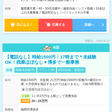
1ヶ月、2か月後のの就業も相談可能です！
間と、もう1つのお仕事の勤務時間。 合計で週40時間を超える
場合は応募できません。
履歴書不要
/
40～50代活躍中
/
服装自由
/
シフト勤務
/
10名以
特徴
上の大量募集
/
電話対応なし
/
パソコンスキル不要
気になる！
応募する
詳細へ
掲載日：2026.08.10
未読
【電話なし】時給1500円！17時まで＊未経験
OK！残業ほぼなし▼博多で一般事務
派遣
職種未経験OK
ブランクOK
WEB登録・面接OK
時給1500円 月収例 21万円 時給1500円×実働7h×週5日×4
給与
週 ※月収例を保証するものではありません。※給与即受取りサ
ービス利用可（利用条件有）
交通費別途支給あり
1ヶ月3万円を上限として実費支給
交通費
20～25万円
月収例
福岡市博多区
勤務地