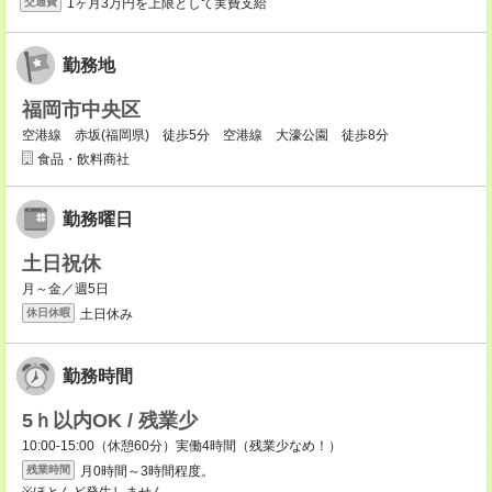
1ヶ月3万円を上限として実費支給
交通費
勤務地
福岡市中央区
空港線 赤坂(福岡県) 徒歩5分 空港線 大濠公園 徒歩8分
食品・飲料商社
勤務曜日
土日祝休
月～金／週5日
土日休み
休日休暇
勤務時間
5ｈ以内OK / 残業少
10:00-15:00（休憩60分）実働4時間（残業少なめ！）
月0時間～3時間程度。
残業時間