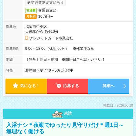
交通費別途支給あり
交通費支給
交通費
30万円～
月収例
福岡市中央区
勤務地
天神駅から徒歩10分
クレジットカード事業会社
9:00～18:00（休憩:60分） ※残業少なめ
勤務時間
【急募】即日～長期 ※開始日ご相談ください！
期間
履歴書不要
/
40～50代活躍中
特徴
気になる！
応募する
詳細へ
掲載日：2026.08.10
未読
入浴ナシ＊夜勤でゆったり見守りだけ＊週1日～
無理なく働ける