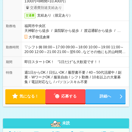
1300円×8時間=10,400円）
交通費別途支給あり
支給あり（規定あり）
交通費
福岡市中央区
勤務地
天神駅から徒歩
/
薬院駅から徒歩
/
渡辺通駅から徒歩
/
…
大手物流倉庫
▽シフト例 08:00～17:00 09:00～18:00 10:00～19:00 11:00～
勤務時間
20:00 12:00～21:00 21:00～翌6:00...などその他にも沢山時間が
ございます！ 基本は実働8時間（休憩1時間）がメインですが、
他にもご希望があればご相談ください！
即日スタートOK！ “1日だけ”も大歓迎です！！
期間
週1日からOK
/
日払いOK
/
履歴書不要
/
40～50代活躍中
/
副
特徴
業・WワークOK
/
服装自由
/
シフト勤務
/
10名以上の大量募
集
/
電話対応なし
/
パソコンスキル不要
気になる！
応募する
詳細へ
未読