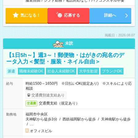
服装自由
/
シフト勤務
/
電話対応なし
/
パソコンスキル不要
気になる！
応募する
詳細へ
掲載日：2026.08.07
未読
【1日5h～】週3～！郵便物・はがきの宛名のデ
ータ入力＜髪型・服装・ネイル自由＞
派遣
職種未経験OK
社会人未経験OK
大学生歓迎
ブランクOK
時給1500～1650円 ※日払いOK(規定あり) ※スキルにより応
給与
相談
交通費別途支給あり
交通費支給（規定あり）
交通費
福岡市中央区
勤務地
天神駅から徒歩3分
/
西鉄福岡駅から徒歩
/
天神南駅から徒歩
/
…
オフィスビル