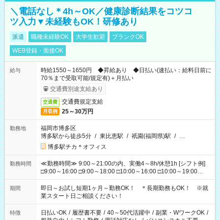
＼電話なし＊4h～OK／健康診断結果をコツコ
ツ入力▼未経験もOK！研修あり
派遣
職種未経験OK
大学生歓迎
ブランクOK
WEB登録・面接OK
時給1550～1650円 ◆昇給あり ◆日払い(速払い：給料日前に
給与
70％まで受取可能/規定有)＋月払い
交通費別途支給あり
交通費規定支給
交通費
25～30万円
月収例
福岡市博多区
勤務地
博多駅から徒歩5分
/
東比恵駅
/
祇園(福岡県)駅
/
…
博多駅チカ＊オフィス
≪勤務時間≫ 9:00～21:00の内、実働4～8h/休憩1h [シフト例]
勤務時間
□9:00～16:00 □9:00～18:00 □10:00～16:00 □10:00～19:00
□11:00～20:00 □12:00～19:00 □12:00～21:00 □16:00～21:00
□17:00～21:00 ◆残業なし ◆勤務時間固定の相談OK ◆上記以外
即日～お試し短期1ヶ月～勤務OK！ ＊長期勤務もOK！ ※就
期間
の勤務時間も相談OK
業スタート日ご相談ください！
日払いOK
/
履歴書不要
/
40～50代活躍中
/
副業・WワークOK
/
特徴