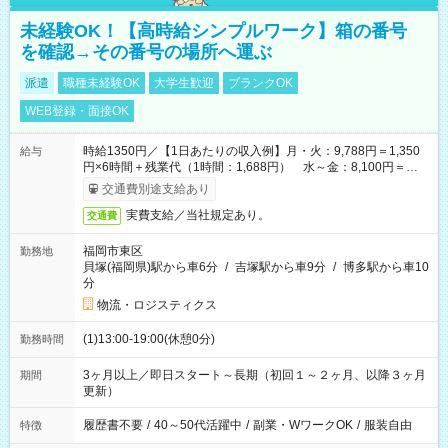
未経験OK！【高時給シンプルワーク】箱の番号
を確認→その番号の場所へ運ぶ
派遣
職種未経験OK
大学生歓迎
ブランクOK
WEB登録・面接OK
時給1350円／【1日あたりの収入例】月・火：9,788円＝1,350
給与
円×6時間＋残業代（1時間：1,688円） 水～金：8,100円＝
1,350円×6時間
交通費別途支給あり
実費支給／当社規定あり。
交通費
福岡市東区
勤務地
貝塚(福岡県)駅から車6分
/
吉塚駅から車9分
/
博多駅から車10
分
物流・ロジスティクス
(1)13:00-19:00(休憩0分)
勤務時間
3ヶ月以上／即日スタート～長期（初回１～２ヶ月、以降３ヶ月
期間
更新）
履歴書不要
/
40～50代活躍中
/
副業・WワークOK
/
服装自由
特徴