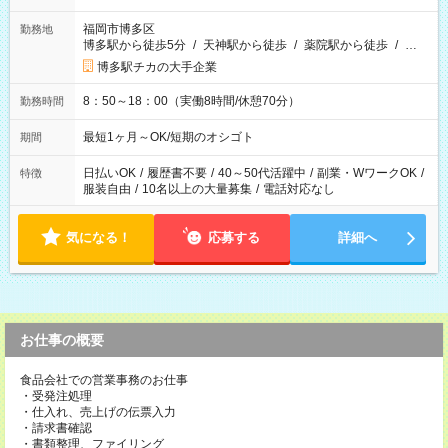
福岡市博多区
勤務地
博多駅から徒歩5分
/
天神駅から徒歩
/
薬院駅から徒歩
/
…
博多駅チカの大手企業
8：50～18：00（実働8時間/休憩70分）
勤務時間
最短1ヶ月～OK/短期のオシゴト
期間
日払いOK
/
履歴書不要
/
40～50代活躍中
/
副業・WワークOK
/
特徴
服装自由
/
10名以上の大量募集
/
電話対応なし
気になる！
応募する
詳細へ
お仕事の概要
食品会社での営業事務のお仕事
・受発注処理
・仕入れ、売上げの伝票入力
・請求書確認
・書類整理、ファイリング