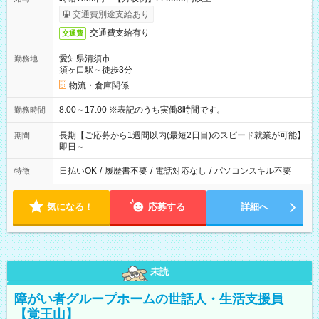
交通費別途支給あり
交通費支給有り
交通費
愛知県清須市
勤務地
須ヶ口駅～徒歩3分
物流・倉庫関係
8:00～17:00 ※表記のうち実働8時間です。
勤務時間
長期【ご応募から1週間以内(最短2日目)のスピード就業が可能】
期間
即日～
日払いOK
/
履歴書不要
/
電話対応なし
/
パソコンスキル不要
特徴
気になる！
応募する
詳細へ
未読
障がい者グループホームの世話人・生活支援員
【覚王山】