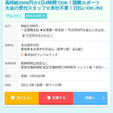
高時給2000円☆1日4時間でOK！国際スポーツ
大会の受付スタッフ☆来社不要！日払いOK♪/N1
アルバイト
職種未経験OK
時給2,000円～
給与
＋交通費支給 ★交通費一部支給！ ┗1日500円を超えた分は全額
支給！ ※往復500円以内の方は自己負担となります ★日払い
交通費別途支給あり
OK！（規定あり） ┗働いたその日に現金GET♪ お仕事後はコン
ビニATMから 日払い分を引き落とせます！ 【試用期間】試用
名古屋市中区
勤務地
期間なし
愛知県名古屋市中区金山（最寄り駅：金山駅）
株式会社ワンベルウッズ
勤務時間は指定なし
勤務時間
変形労働時間制 想定労働時間170時間/月 ☆シフト例 ＊8/15～
10/26 全日共通 08：00～12：00 17：00～21：00 ＊8/31
～9/19のみ下記シフトもあります！ 12：00～16：00 ＊9/6～
単発・1日のみOK
期間
10/6、10/11～26のみ下記シフトもあります！ 07：00～11：
00
日払いOK / 副業・WワークOK
特徴
気になる！
応募する
詳細へ