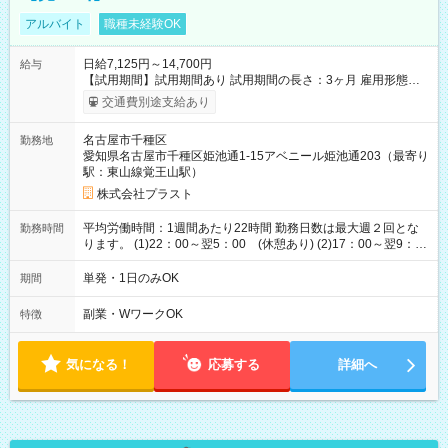
アルバイト
職種未経験OK
日給7,125円～14,700円
給与
【試用期間】試用期間あり 試用期間の長さ：3ヶ月 雇用形態、
給与は本採用時と同じです。
交通費別途支給あり
名古屋市千種区
勤務地
愛知県名古屋市千種区姫池通1-15アベニール姫池通203（最寄り
駅：東山線覚王山駅）
株式会社プラスト
平均労働時間：1週間あたり22時間 勤務日数は最大週２回とな
勤務時間
ります。 (1)22：00～翌5：00 (休憩あり) (2)17：00～翌9：
00 (休憩あり) ３６協定提出済 平均労働時間：1週間あたり22
時間 勤務日数は最大週２回となります。 (1)22：00～翌5：00
単発・1日のみOK
期間
(休憩あり) (2)17：00～翌9：00 (休憩あり) ３６協定提出済
副業・WワークOK
特徴
気になる！
応募する
詳細へ