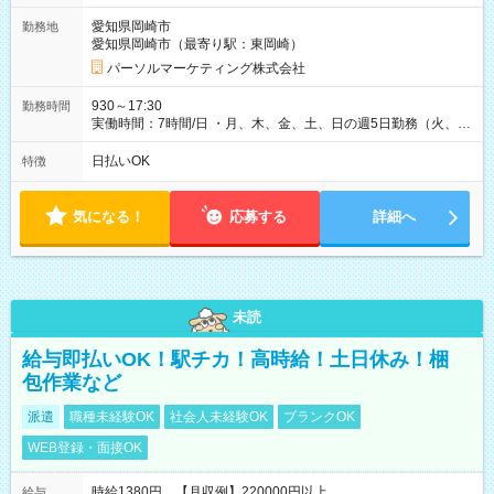
愛知県岡崎市
勤務地
愛知県岡崎市（最寄り駅：東岡崎）
パーソルマーケティング株式会社
930～17:30
勤務時間
実働時間：7時間/日 ・月、木、金、土、日の週5日勤務（火、水
は固定休です／夏季、年末年始等、長期休暇有り！） ・ワンシ
フト！ 残業ほぼナシ（0～5h/月）
日払いOK
特徴
気になる！
応募する
詳細へ
未読
給与即払いOK！駅チカ！高時給！土日休み！梱
包作業など
派遣
職種未経験OK
社会人未経験OK
ブランクOK
WEB登録・面接OK
時給1380円 【月収例】220000円以上
給与