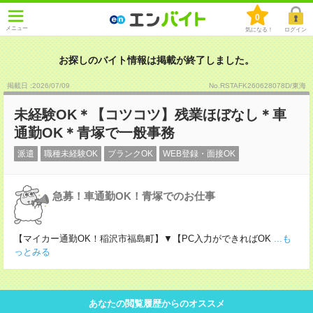
0
メニュー
気になる！
ログイン
お探しのバイト情報は掲載が終了しました。
掲載日 :2026
/
07
/
09
No.RSTAFK260628078D/東海
未経験OK＊【コツコツ】残業ほぼなし＊車
通勤OK＊青塚で一般事務
派遣
職種未経験OK
ブランクOK
WEB登録・面接OK
急募！車通勤OK！青塚でのお仕事
【マイカー通勤OK！稲沢市福島町】▼【PC入力ができればOK
...も
っとみる
あなたの閲覧履歴からのオススメ