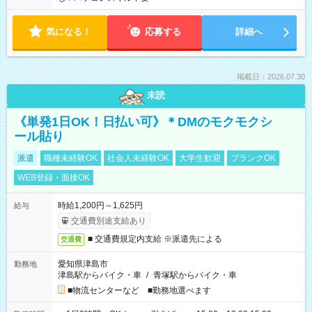
気になる！
応募する
詳細へ
掲載日：2026.07.30
未読
《単発1日OK！日払い可》＊DMのモクモクシ
ール貼り
派遣
職種未経験OK
社会人未経験OK
大学生歓迎
ブランクOK
WEB登録・面接OK
時給1,200円～1,625円
給与
交通費別途支給あり
■ 交通費規定内支給 ※派遣先による
交通費
愛知県津島市
勤務地
津島駅からバイク・車
/
青塚駅からバイク・車
■物流センターなど ■勤務地選べます