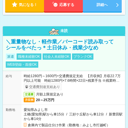
気になる！
応募する
詳細へ
未読
＼重量物なし・軽作業／バーコード読み取って
シールをぺたっ＊土日休み・残業少なめ
派遣
職種未経験OK
社会人未経験OK
ブランクOK
WEB登録・面接OK
時給1280円～1600円+交通費規定支給 【月収例】月収22.7万
給与
円以上可能 時給1280円×7.6時間×22日+残業手当 ※残業時間、
月10時間で計算
交通費別途支給あり
月額上限規定あり
交通費
20～25万円
月収例
愛知県みよし市
勤務地
土橋(愛知県)駅から車15分
/
三好ケ丘駅から車12分
/
新豊田駅
から車14分
倉庫内で製品仕分け作業（勤務地：みよし市打越町）