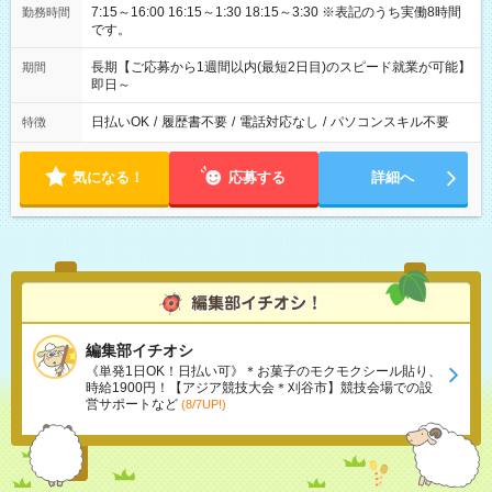
7:15～16:00 16:15～1:30 18:15～3:30 ※表記のうち実働8時間
勤務時間
です。
長期【ご応募から1週間以内(最短2日目)のスピード就業が可能】
期間
即日～
日払いOK
/
履歴書不要
/
電話対応なし
/
パソコンスキル不要
特徴
気になる！
応募する
詳細へ
編集部イチオシ
《単発1日OK！日払い可》＊お菓子のモクモクシール貼り、
時給1900円！【アジア競技大会＊刈谷市】競技会場での設
営サポートなど
(8/7UP!)