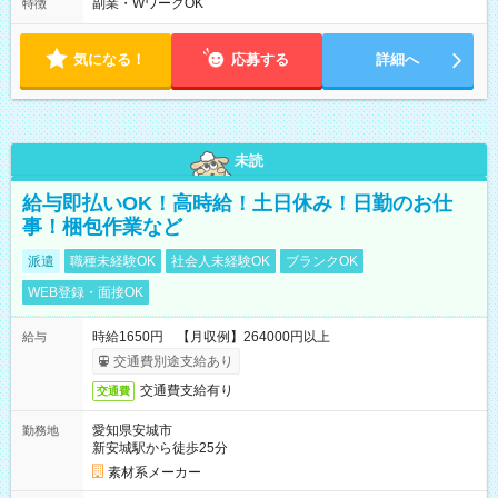
ん週5日勤務もOK♪ 勤務期間：2026年8月12日～9月9日※リスト
副業・WワークOK
特徴
全件完了で業務終了
気になる！
応募する
詳細へ
未読
給与即払いOK！高時給！土日休み！日勤のお仕
事！梱包作業など
派遣
職種未経験OK
社会人未経験OK
ブランクOK
WEB登録・面接OK
時給1650円 【月収例】264000円以上
給与
交通費別途支給あり
交通費支給有り
交通費
愛知県安城市
勤務地
新安城駅から徒歩25分
素材系メーカー