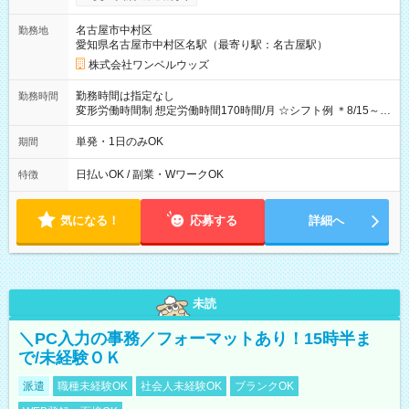
OK！（規定あり） ┗働いたその日に現金GET♪ お仕事後はコン
ビニATMから 日払い分を引き落とせます！ 【試用期間】試用
名古屋市中村区
勤務地
期間なし
愛知県名古屋市中村区名駅（最寄り駅：名古屋駅）
株式会社ワンベルウッズ
勤務時間は指定なし
勤務時間
変形労働時間制 想定労働時間170時間/月 ☆シフト例 ＊8/15～
10/26 全日共通 08：00～12：00 17：00～21：00 ＊8/31
～9/19のみ下記シフトもあります！ 12：00～16：00 ＊9/6～
単発・1日のみOK
期間
10/6、10/11～26のみ下記シフトもあります！ 07：00～11：
00
日払いOK / 副業・WワークOK
特徴
気になる！
応募する
詳細へ
未読
＼PC入力の事務／フォーマットあり！15時半ま
で/未経験ＯＫ
派遣
職種未経験OK
社会人未経験OK
ブランクOK