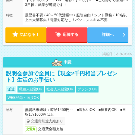
【8月中のスタートOK！急募！】2カ月～ ■ご応募から最短2～
期間
ね。 ※Wワーク希望の方へ 今ご覧のお仕事で希望する勤務時間
3日後に就業が可能です！
と、もう1つのお仕事の勤務時間。 合計で週40時間を超える場
合は応募できません。
履歴書不要
/
40～50代活躍中
/
服装自由
/
シフト勤務
/
10名以
特徴
上の大量募集
/
電話対応なし
/
パソコンスキル不要
気になる！
応募する
詳細へ
掲載日：2026.08.05
未読
説明会参加で全員に【現金2千円相当プレゼン
ト】生活のお手伝い
派遣
職種未経験OK
社会人未経験OK
ブランクOK
WEB登録・面接OK
無資格未経験：時給1450円～ ■週払いOK ■扶養内OK ■日
給与
収1万1600円以上
交通費別途支給あり
交通費全額支給
交通費