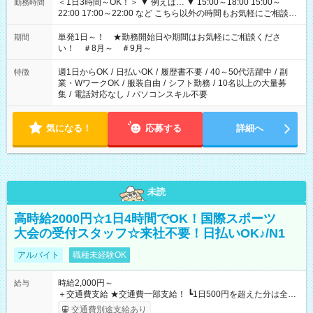
＜1日3時間～OK！＞ ▼ 例えば… ▼ 15:00～18:00 15:00～
勤務時間
22:00 17:00～22:00 など こちら以外の時間もお気軽にご相談く
ださい！
単発1日～！ ★勤務開始日や期間はお気軽にご相談くださ
期間
い！ ＃8月～ ＃9月～
週1日からOK
/
日払いOK
/
履歴書不要
/
40～50代活躍中
/
副
特徴
業・WワークOK
/
服装自由
/
シフト勤務
/
10名以上の大量募
集
/
電話対応なし
/
パソコンスキル不要
気になる！
応募する
詳細へ
未読
高時給2000円☆1日4時間でOK！国際スポーツ
大会の受付スタッフ☆来社不要！日払いOK♪/N1
アルバイト
職種未経験OK
時給2,000円～
給与
＋交通費支給 ★交通費一部支給！ ┗1日500円を超えた分は全額
支給！ ※往復500円以内の方は自己負担となります ★日払い
交通費別途支給あり