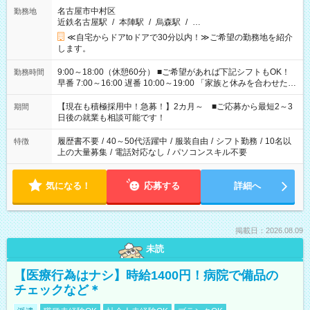
名古屋市中村区
勤務地
近鉄名古屋駅
/
本陣駅
/
烏森駅
/
…
≪自宅からドアtoドアで30分以内！≫ご希望の勤務地を紹介
します。
9:00～18:00（休憩60分） ■ご希望があれば下記シフトもOK！
勤務時間
早番 7:00～16:00 遅番 10:00～19:00 「家族と休みを合わせた
い」 「余裕を持って夕飯の準備がしたい」 「できれば残業はし
たくない」 など、ご希望を教えてくださいね。 ※Wワーク希望
【現在も積極採用中！急募！】2カ月～ ■ご応募から最短2～3
期間
の方へ 今ご覧のお仕事で希望する勤務時間と、もう1つのお仕事
日後の就業も相談可能です！
の勤務時間。 合計で週40時間を超える場合は応募できません。
履歴書不要
/
40～50代活躍中
/
服装自由
/
シフト勤務
/
10名以
特徴
上の大量募集
/
電話対応なし
/
パソコンスキル不要
気になる！
応募する
詳細へ
掲載日：2026.08.09
未読
【医療行為はナシ】時給1400円！病院で備品の
チェックなど＊