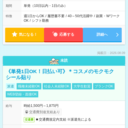
単発（10日以内・1日のみ）
期間
週1日からOK
/
履歴書不要
/
40～50代活躍中
/
副業・Wワーク
特徴
OK
/
シフト勤務
気になる！
応募する
詳細へ
掲載日：2026.08.09
未読
《単発1日OK！日払い可》＊コスメのモクモク
シール貼り
派遣
職種未経験OK
社会人未経験OK
大学生歓迎
ブランクOK
WEB登録・面接OK
時給1,500円～1,875円
給与
交通費別途支給あり
■ 交通費規定内支給 ※派遣先による
交通費