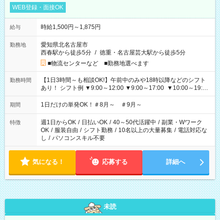
WEB登録・面接OK
時給1,500円～1,875円
給与
愛知県北名古屋市
勤務地
西春駅から徒歩5分
/
徳重・名古屋芸大駅から徒歩5分
■物流センターなど ■勤務地選べます
【1日3時間～も相談OK!】午前中のみや18時以降などのシフト
勤務時間
あり！ シフト例 ▼9:00～12:00 ▼9:00～17:00 ▼10:00～19:00
▼18:00～21:00
1日だけの単発OK！＃8月～ ＃9月～
期間
週1日からOK
/
日払いOK
/
40～50代活躍中
/
副業・Wワーク
特徴
OK
/
服装自由
/
シフト勤務
/
10名以上の大量募集
/
電話対応な
し
/
パソコンスキル不要
気になる！
応募する
詳細へ
未読