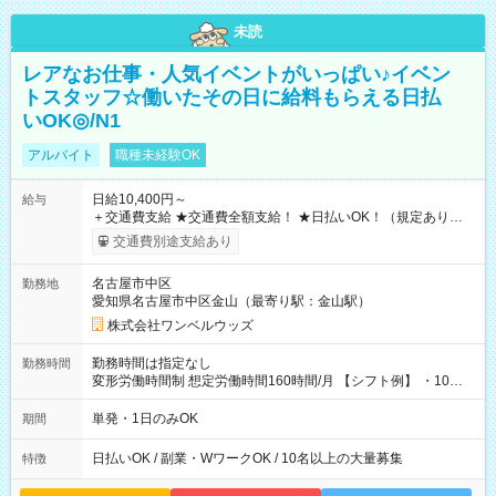
未読
レアなお仕事・人気イベントがいっぱい♪イベン
トスタッフ☆働いたその日に給料もらえる日払
いOK◎/N1
アルバイト
職種未経験OK
日給10,400円～
給与
＋交通費支給 ★交通費全額支給！ ★日払いOK！（規定あり） ┗
働いたその日に現金GET♪ お仕事後はコンビニATMから 日払
交通費別途支給あり
い分を引き落とせます！ 【試用期間】試用期間なし
名古屋市中区
勤務地
愛知県名古屋市中区金山（最寄り駅：金山駅）
株式会社ワンベルウッズ
勤務時間は指定なし
勤務時間
変形労働時間制 想定労働時間160時間/月 【シフト例】 ・10：
00～20：00
単発・1日のみOK
期間
日払いOK / 副業・WワークOK / 10名以上の大量募集
特徴