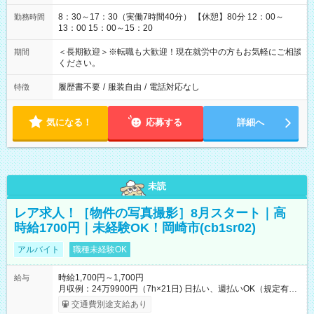
8：30～17：30（実働7時間40分） 【休憩】80分 12：00～
勤務時間
13：00 15：00～15：20
＜長期歓迎＞※転職も大歓迎！現在就労中の方もお気軽にご相談
期間
ください。
履歴書不要
/
服装自由
/
電話対応なし
特徴
気になる！
応募する
詳細へ
未読
レア求人！［物件の写真撮影］8月スタート｜高
時給1700円｜未経験OK！岡崎市(cb1sr02)
アルバイト
職種未経験OK
時給1,700円～1,700円
給与
月収例：24万9900円（7h×21日) 日払い、週払いOK（規定有
り） 【試用期間】試用期間なし
交通費別途支給あり