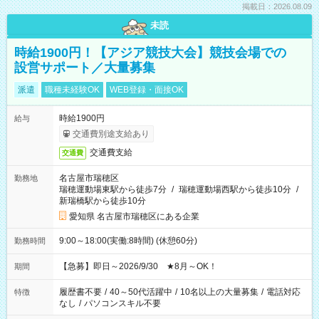
掲載日：2026.08.09
未読
時給1900円！【アジア競技大会】競技会場での
設営サポート／大量募集
派遣
職種未経験OK
WEB登録・面接OK
時給1900円
給与
交通費別途支給あり
交通費支給
交通費
名古屋市瑞穂区
勤務地
瑞穂運動場東駅から徒歩7分
/
瑞穂運動場西駅から徒歩10分
/
新瑞橋駅から徒歩10分
愛知県 名古屋市瑞穂区にある企業
9:00～18:00(実働:8時間) (休憩60分)
勤務時間
【急募】即日～2026/9/30 ★8月～OK！
期間
履歴書不要
/
40～50代活躍中
/
10名以上の大量募集
/
電話対応
特徴
なし
/
パソコンスキル不要