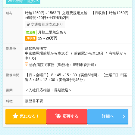
WEB登録・面接OK
時給1250円～1563円+交通費規定支給 【月収例】時給1250円
給与
×6時間×20日+土曜出勤2回
交通費別途支給あり
月額上限規定あり
交通費
15～20万円
月収例
愛知県豊明市
勤務地
中京競馬場前駅から車10分
/
前後駅から車10分
/
有松駅から
車13分
総合病院で事務（勤務地：豊明市沓掛町）
【月～金曜日】 8：45～15：30（実働6時間） 【土曜日】※隔
勤務時間
週 8：45～12：30（実働3時間45分）
＜入社日応相談・長期歓迎＞
期間
履歴書不要
特徴
気になる！
応募する
詳細へ