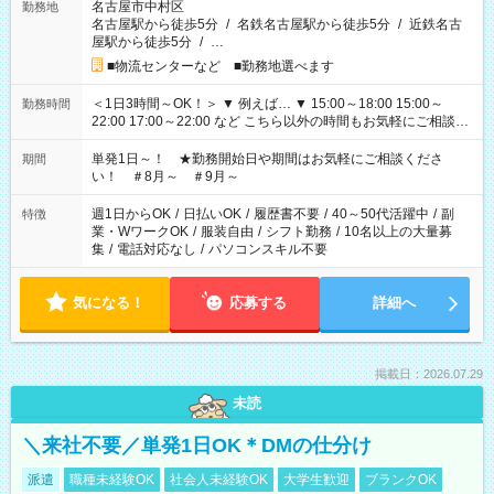
名古屋市中村区
勤務地
名古屋駅から徒歩5分
/
名鉄名古屋駅から徒歩5分
/
近鉄名古
屋駅から徒歩5分
/
…
■物流センターなど ■勤務地選べます
＜1日3時間～OK！＞ ▼ 例えば… ▼ 15:00～18:00 15:00～
勤務時間
22:00 17:00～22:00 など こちら以外の時間もお気軽にご相談く
ださい！
単発1日～！ ★勤務開始日や期間はお気軽にご相談くださ
期間
い！ ＃8月～ ＃9月～
週1日からOK
/
日払いOK
/
履歴書不要
/
40～50代活躍中
/
副
特徴
業・WワークOK
/
服装自由
/
シフト勤務
/
10名以上の大量募
集
/
電話対応なし
/
パソコンスキル不要
気になる！
応募する
詳細へ
掲載日：2026.07.29
未読
＼来社不要／単発1日OK＊DMの仕分け
派遣
職種未経験OK
社会人未経験OK
大学生歓迎
ブランクOK