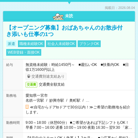
掲載日：2026.08.04
未読
【オープニング募集】おばあちゃんのお散歩付
き添いも仕事の1つ
派遣
職種未経験OK
社会人未経験OK
ブランクOK
WEB登録・面接OK
無資格未経験：時給1450円～ ■週払いOK ■扶養内OK ■日
給与
収1万1600円以上
交通費別途支給あり
交通費全額支給
交通費
愛知県一宮市
勤務地
名鉄一宮駅
/
妙興寺駅
/
奥町駅
/
…
≪自宅からドアtoドアで30分以内！≫ご希望の勤務地を紹介
します。
9:00～18:00（休憩60分） ■ご希望があれば下記シフトもOK！
勤務時間
早番 7:00～16:00 遅番 10:00～19:00 夜勤 16:30～翌9:30 「家族
と休みを合わせたい」 「余裕を持って夕飯の準備がしたい」
「できれば残業はしたくない」 など、ご希望を教えてください