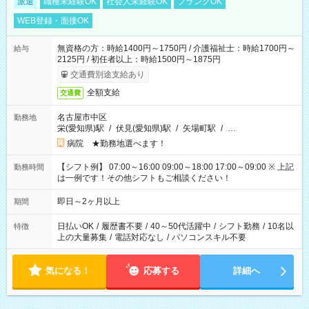
派遣
職種未経験OK
社会人未経験OK
ブランクOK
WEB登録・面接OK
無資格の方：時給1400円～1750円 / 介護福祉士：時給1700円～
給与
2125円 / 初任者以上：時給1500円～1875円
交通費別途支給あり
全額支給
交通費
名古屋市中区
勤務地
栄(愛知県)駅
/
伏見(愛知県)駅
/
矢場町駅
/
…
病院 ★勤務地選べます！
【シフト例】 07:00～16:00 09:00～18:00 17:00～09:00 ※ 上記
勤務時間
は一例です！その他シフトもご相談ください！
即日～2ヶ月以上
期間
日払いOK
/
履歴書不要
/
40～50代活躍中
/
シフト勤務
/
10名以
特徴
上の大量募集
/
電話対応なし
/
パソコンスキル不要
気になる！
応募する
詳細へ