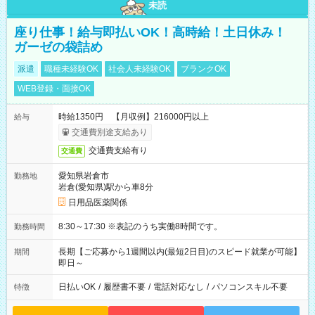
未読
座り仕事！給与即払いOK！高時給！土日休み！
ガーゼの袋詰め
派遣
職種未経験OK
社会人未経験OK
ブランクOK
WEB登録・面接OK
時給1350円 【月収例】216000円以上
給与
交通費別途支給あり
交通費支給有り
交通費
愛知県岩倉市
勤務地
岩倉(愛知県)駅から車8分
日用品医薬関係
8:30～17:30 ※表記のうち実働8時間です。
勤務時間
長期【ご応募から1週間以内(最短2日目)のスピード就業が可能】
期間
即日～
日払いOK
/
履歴書不要
/
電話対応なし
/
パソコンスキル不要
特徴