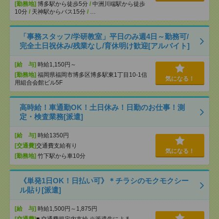
[勤務地]
博多駅から徒歩5分
/
中洲川端駅から徒歩
10分
/
天神駅からバス15分
/
…
「事務スタッフ/学研教室」平日のみ週4日～勤務可/
完全土日祝休み/残業なし/育休明け歓迎[アルバイト]
[給 与]
時給1,150円～
[勤務地]
福岡県福岡市博多区博多駅東1丁目10-1信
気になる！
用組合会館ビル5F
高時給！車通勤OK！土日休み！日勤のお仕事！測
定・検査業務[派遣]
[給 与]
時給1350円
[交通費]
交通費支給有り
気になる！
[勤務地]
竹下駅から車10分
《単発1日OK！日払い可》＊チラシのモクモクシー
ル貼り[派遣]
[給 与]
時給1,500円～1,875円