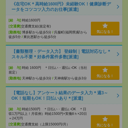
《在宅OK＊高時給1600円》未経験OK！健康診断デ
ータをコツコツ入力のお仕事[派遣]
[給 与]
時給1600円
[交通費]
交通費支給(規定有)
気になる！
[勤務地]
博多駅から徒歩5分
/
呉服町(福岡県)駅から
徒歩5分
/
東比恵駅から徒歩5分
【書類整理・データ入力】 登録制｜電話対応なし＊
スキル不要＊好条件案件多数[派遣]
[給 与]
時給 1600円 ＊日払い・週払いOK（当社
規定）
気になる！
[勤務地]
天神駅から徒歩3分
/
天神南駅から徒歩3分
【電話なし】アンケート結果のデータ入力＊週3～
OK！短期もOK！日払いあり＊[派遣]
[給 与]
時給1500円 ＊日払い・週払いOK ＊日
収1万円以上！月収例）時給1500円×実働8ｈ×20日
＝24万円
[交通費]
交通費支給（上限15000円/月）
気になる！