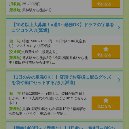
[月収例]
25～30万円
気になる！
[勤務地]
天神駅から徒歩8分
【10名以上大募集！×週3～勤務OK】ドラマの字幕を
コツコツ入力[派遣]
[給 与]
時給1500～1650円 ※日払いOK(規定あ
り) ※スキルにより応相談
[交通費]
交通費支給（規定あり）
気になる！
[勤務地]
博多駅から徒歩3分
/
祇園(福岡県)駅から徒
歩
/
櫛田神社前駅から徒歩
/
…
【1日のみの単発OK！】店頭でお客様に配るグッズ
を袋や箱にセットするだけ[派遣]
[給 与]
時給1200円～（弊社は、翌日が給料日！
しかも、100％支給なので働いた分がすぐにもらえ
る！）
気になる！
[勤務地]
貝塚(福岡県)駅から自転車10分
/
箱崎駅か
ら自転車・バイク・車15分
/
千早駅
/
…
【時給1400円～／残業なし】1日4h～、週4日～OKの