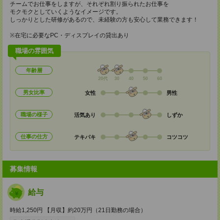
チームでお仕事をしますが、それぞれ割り振られたお仕事を
モクモクとしていくようなイメージです。
しっかりとした研修があるので、未経験の方も安心して業務できます！
※在宅に必要なPC・ディスプレイの貸出あり
職場の雰囲気
年齢層
20代
30
40
50
60
男女比率
女性
男性
職場の様子
活気あり
しずか
仕事の仕方
テキパキ
コツコツ
募集情報
給与
時給1,250円 【月収】約20万円（21日勤務の場合）