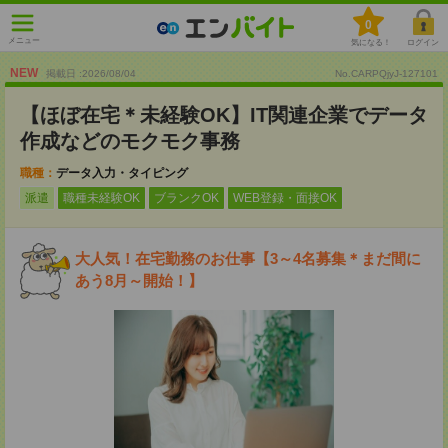
0
メニュー
気になる！
ログイン
NEW
掲載日 :2026
/
08
/
04
No.CARPQjyJ-127101
【ほぼ在宅＊未経験OK】IT関連企業でデータ
作成などのモクモク事務
職種：
データ入力・タイピング
派遣
職種未経験OK
ブランクOK
WEB登録・面接OK
大人気！在宅勤務のお仕事【3～4名募集＊まだ間に
あう8月～開始！】