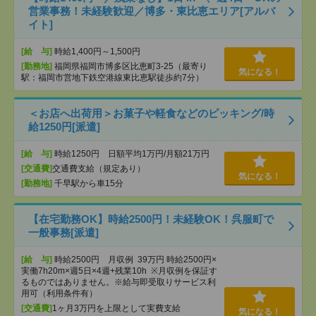
営業事務！未経験歓迎／博多・東比恵エリア[アルバ
イト]
[給 与]
時給1,400円～1,500円
[勤務地]
福岡県福岡市博多区比恵町3-25（最寄り
気になる！
駅：福岡市営地下鉄空港線東比恵駅徒歩約7分）
＜お店へ出荷用＞お菓子や軽食などのピッキング/時
給1250円[派遣]
[給 与]
時給1250円 日額平均1万円/月額21万円
[交通費]
交通費支給（規定あり）
気になる！
[勤務地]
千早駅から車15分
【在宅勤務OK】時給2500円！未経験OK！呉服町で
一般事務[派遣]
[給 与]
時給2500円 月収例 39万円 時給2500円×
実働7h20m×週5日×4週+残業10h ※月収例を保証す
るものではありません。※給与即受取りサービス利
用可（利用条件有）
[交通費]
1ヶ月3万円を上限として実費支給
気になる！