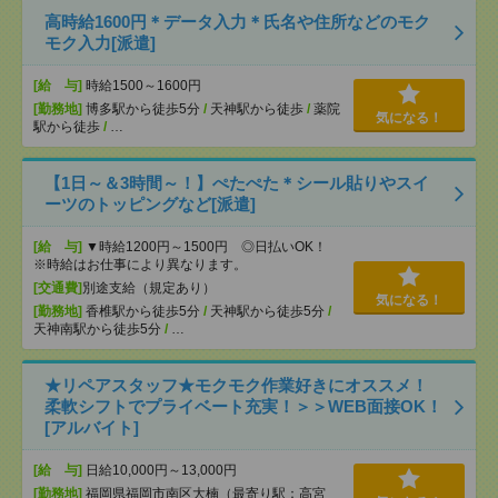
高時給1600円＊データ入力＊氏名や住所などのモク
モク入力[派遣]
[給 与]
時給1500～1600円
[勤務地]
博多駅から徒歩5分
/
天神駅から徒歩
/
薬院
気になる！
駅から徒歩
/
…
【1日～＆3時間～！】ぺたぺた＊シール貼りやスイ
ーツのトッピングなど[派遣]
[給 与]
▼時給1200円～1500円 ◎日払いOK！
※時給はお仕事により異なります。
[交通費]
別途支給（規定あり）
気になる！
[勤務地]
香椎駅から徒歩5分
/
天神駅から徒歩5分
/
天神南駅から徒歩5分
/
…
★リペアスタッフ★モクモク作業好きにオススメ！
柔軟シフトでプライベート充実！＞＞WEB面接OK！
[アルバイト]
[給 与]
日給10,000円～13,000円
[勤務地]
福岡県福岡市南区大楠（最寄り駅：高宮