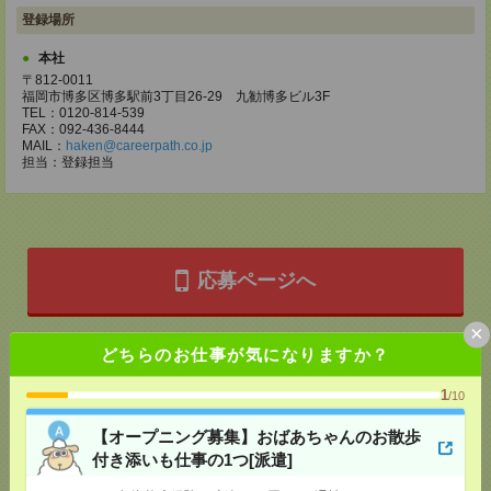
登録場所
本社
〒812-0011
福岡市博多区博多駅前3丁目26-29 九勧博多ビル3F
TEL：0120-814-539
FAX：092-436-8444
MAIL：
haken@careerpath.co.jp
担当：登録担当
応募ページへ
×
どちらのお仕事が気になりますか？
気になる！
1
/10
メール
LINE
で送る
で送る
【オープニング募集】おばあちゃんのお散歩
付き添いも仕事の1つ[派遣]