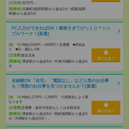
[月収例]
30万円～
[勤務地]
呉服町(福岡県)駅から徒歩2分
/
祇園(福岡
県)駅から徒歩5分
PC入力ができればOK！簡単すぎてびっくり＊シン
プルワーク！[派遣]
[給 与]
時給1500円～1800円＋交通費 ■昇給あ
り ■日・週払いOK
[交通費]
規定支給
気になる！
[勤務地]
博多駅から徒歩5分
/
中洲川端駅から徒歩5
分
未経験OK「在宅」「電話なし」など人気のお仕事
も！理想のお仕事を見つけませんか？[派遣]
[給 与]
時給1,270円～1,500円 ※就業先により異
なります
[交通費]
交通費：規定内支給もしくは全額支給
気になる！
[勤務地]
博多駅から徒歩5分
/
西鉄福岡駅から徒歩5
分
/
天神駅から徒歩5分
/
…