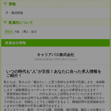
業種
IT・通信関連
配属先について
4名 （男1：女3）
男女比
派遣会社情報
キャリアパス株式会社
労働者派遣事業許可番号:派40-010244
いつの時代も“人”が主役！あなたに合った求人情報を
ご紹介！
私たちは、皆さんの「働きたい」と思う気持ちを本気で応援します。未経験
のお仕事にチャレンジする方／スキルを活かしたい方などしっかりサポート
します！経験豊富なコーディネーターが、あなたの希望をかなえます！
「派遣登録が初めて・・」の方もきちんと説明をさせていただきますので、
ご不明な点があれば何でもお気軽にお問い合わせ下さいね！就業後はスタッ
フの皆さんが、些細なことでもご相談できるよう、職場訪問や定期連絡を行
いますので勤務中の不安も解消できますよ！
オフィスワーク、販売・サービス職、技術職、旅行関連。幅広くお仕事をご