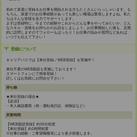
初めて派遣に登録＆お仕事を開始される方もたくさんいらっしゃいます。も
ちろん、派遣でのお仕事経験があっても新しい職場は緊張しますよね。私た
ちはそんな皆様を全力でサポートします。
まずは登録時に、今までの経験やこれからどんな事をやってみたいか、どん
なスキル・資格をお持ちかのお話をしましょう。お仕事開始した後も、定期
的に訪問しますのでフォローもばっちり！お仕事の悩みや質問などあれば、
いつでも伝えて下さい！
登録について
キャリアパスでは【来社登録／WEB登録】を実施中！
来社不要のWEB面談も実施しております！
スマートフォンにて簡単登録！
詳しくはお気軽にお問合せ下さい！
持ち物
★来社登録の場合★
【必須】
・本人確認書類（例：運転免許証、保険証など）
所要時間
【WEB面談登録】約30分程度
【来社登録】約1時間程度
※仕事の経験・ご希望職種等により多少前後します。