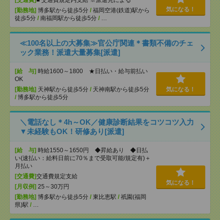
[交通費]
■ 交通費規定内支給 ※派遣先による
気になる！
[勤務地]
博多駅から徒歩5分
/
福岡空港(鉄道)駅から
徒歩5分
/
南福岡駅から徒歩5分
/
…
≪100名以上の大募集≫官公庁関連＊書類不備のチェ
ック業務！派遣大量募集[派遣]
[給 与]
時給1600～1800 ★日払い・給与前払い
OK
[勤務地]
天神駅から徒歩5分
/
天神南駅から徒歩5分
気になる！
/
博多駅から徒歩5分
＼電話なし＊4h～OK／健康診断結果をコツコツ入力
▼未経験もOK！研修あり[派遣]
[給 与]
時給1550～1650円 ◆昇給あり ◆日払
い(速払い：給料日前に70％まで受取可能/規定有)＋
月払い
[交通費]
交通費規定支給
気になる！
[月収例]
25～30万円
[勤務地]
博多駅から徒歩5分
/
東比恵駅
/
祇園(福岡
県)駅
/
…