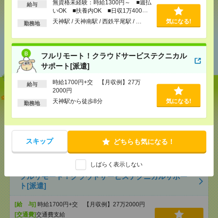
無資格未経験：時給1300円～ ■週払
給与
シェア
ツイート
ブックマーク
いOK ■扶養内OK ■日収1万400円
以上
天神駅 / 天神南駅 / 西鉄平尾駅 / …
気になる!
勤務地
あなたの閲覧履歴からの
おすすめ
フルリモート！クラウドサービステクニカル
サポート[派遣]
時給1700円+交 【月収例】27万
給与
2000円
【オープニング募集】おばあちゃんのお散歩付き添
天神駅から徒歩8分
気になる!
勤務地
いも仕事の1つ[派遣]
[給 与]
無資格未経験：時給1300円～ ■週払い
OK ■扶養内OK ■日収1万400円以上
スキップ
どちらも気になる！
[交通費]
交通費全額支給（ガソリン代もOK！）
気になる！
[勤務地]
天神駅
/
天神南駅
/
西鉄平尾駅
/
…
しばらく表示しない
フルリモート！クラウドサービステクニカルサポー
ト[派遣]
[給 与]
時給1700円+交 【月収例】27万2000円
[交通費]
交通費支給