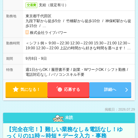
支給（規定有り）
交通費
東京都千代田区
勤務地
九段下駅から徒歩5分
/
竹橋駅から徒歩10分
/
神保町駅から徒
歩15分
/
…
株式会社ライブパワー
＜シフト例＞ 9:00～22:30 12:30～22:00 15:30～21:00 12:30～
勤務時間
19:00 12:30～22:00 上記の時間から好きな時間を選べます！ ※
時間は変更となる可能性があります
9月8日・9日
期間
週1日からOK
/
履歴書不要
/
副業・WワークOK
/
シフト勤務
/
特徴
電話対応なし
/
パソコンスキル不要
気になる！
応募する
詳細へ
掲載日：2026.07.29
未読
【完全在宅！】難しい業務なし＆電話なし！ゆ
っくりの11時～時短＊データ入力・事務