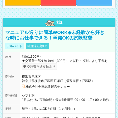
未読
マニュアル通りに簡単WORK◆未経験から好き
な時にお仕事できる！単発OK◎試験監督
アルバイト
職種未経験OK
時給1,300円～
給与
★交通費一部支給 時給1,300円～ ※試験・役割により手当あり
※勤務回数により昇給あり 【即給（前払い）オプションあ
交通費別途支給あり
り！】 希望される場合、勤務から1週間ほどで給与の一部を受け
取れます。 ※手数料418円がかかります。 【過去試験日の収入
横浜市戸塚区
勤務地
例】 ・河合塾模擬試験 8:30～17:30（休憩1時間） 時給1,300円
神奈川県横浜市戸塚区戸塚町（最寄り駅：戸塚駅）
×8時間＝日収10,400円＋交通費 ※当日の役割により時給＋100
円の場合あり ・国家試験 7:00～13:30（休憩なし） 時給1,300
株式会社全国試験運営センター
円（役割手当＋100円）×6時間＝日収8,400円＋交通費 【試用期
間】試用期間なし
シフト制
勤務時間
1日あたりの実働時間：最大7時間/日 09：00～17：00 ※勤務時
間は 試験により異なります。
単発・1日のみOK / 短期（1ヶ月以内）
期間