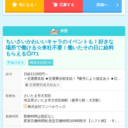
気になる！
応募する
詳細へ
未読
ちいさいかわいいキャラのイベントも！好きな
場所で働ける☆来社不要！働いたその日に給料
もらえる◎/T1
アルバイト
職種未経験OK
日給13,000円～
給与
＋交通費支給 ★交通費全額支給！ ┗案件により規定あり ★日払
いOK！（規定あり） ┗働いたその日に現金GET♪ お仕事後はコ
交通費別途支給あり
ンビニATMから 日払い分を引き落とせます！ 【試用期間】試
用期間なし
さいたま市大宮区
勤務地
埼玉県さいたま市大宮区錦町（最寄り駅：大宮駅）
株式会社ワンベルウッズ
勤務時間は指定なし
勤務時間
変形労働時間制 想定労働時間160時間/月 【シフト例】 ・8：00
～21：00