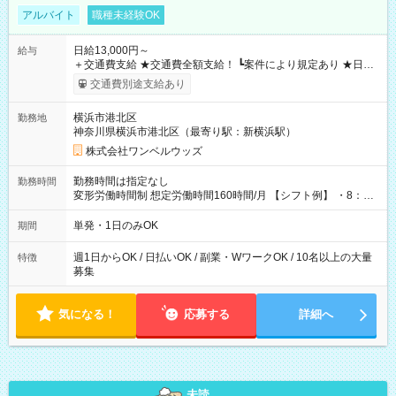
アルバイト
職種未経験OK
日給13,000円～
給与
＋交通費支給 ★交通費全額支給！ ┗案件により規定あり ★日払
いOK！（規定あり） ┗働いたその日に現金GET♪ お仕事後はコ
交通費別途支給あり
ンビニATMから 日払い分を引き落とせます！ 【試用期間】試
用期間なし
横浜市港北区
勤務地
神奈川県横浜市港北区（最寄り駅：新横浜駅）
株式会社ワンベルウッズ
勤務時間は指定なし
勤務時間
変形労働時間制 想定労働時間160時間/月 【シフト例】 ・8：00
～21：00
単発・1日のみOK
期間
週1日からOK / 日払いOK / 副業・WワークOK / 10名以上の大量
特徴
募集
気になる！
応募する
詳細へ
未読