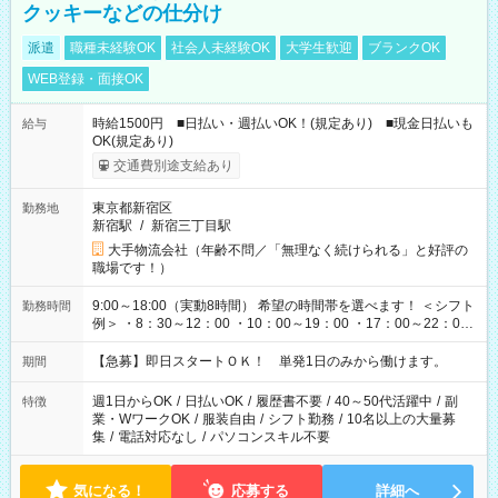
クッキーなどの仕分け
派遣
職種未経験OK
社会人未経験OK
大学生歓迎
ブランクOK
WEB登録・面接OK
時給1500円 ■日払い・週払いOK！(規定あり) ■現金日払いも
給与
OK(規定あり)
交通費別途支給あり
東京都新宿区
勤務地
新宿駅
/
新宿三丁目駅
大手物流会社（年齢不問／「無理なく続けられる」と好評の
職場です！）
9:00～18:00（実動8時間） 希望の時間帯を選べます！ ＜シフト
勤務時間
例＞ ・8：30～12：00 ・10：00～19：00 ・17：00～22：00
・13：00～22：00 ・22：00～翌6：00 など
【急募】即日スタートＯＫ！ 単発1日のみから働けます。
期間
週1日からOK
/
日払いOK
/
履歴書不要
/
40～50代活躍中
/
副
特徴
業・WワークOK
/
服装自由
/
シフト勤務
/
10名以上の大量募
集
/
電話対応なし
/
パソコンスキル不要
気になる！
応募する
詳細へ