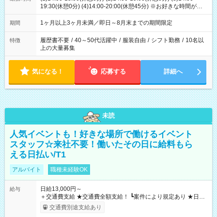
19:30(休憩0分) (4)14:00-20:00(休憩45分) ※お好きな時間が選べ
ます
1ヶ月以上3ヶ月未満／即日～8月末までの期間限定
期間
履歴書不要
/
40～50代活躍中
/
服装自由
/
シフト勤務
/
10名以
特徴
上の大量募集
気になる！
応募する
詳細へ
未読
人気イベントも！好きな場所で働けるイベント
スタッフ☆来社不要！働いたその日に給料もら
える日払い/T1
アルバイト
職種未経験OK
日給13,000円～
給与
＋交通費支給 ★交通費全額支給！ ┗案件により規定あり ★日払
いOK！（規定あり） ┗働いたその日に現金GET♪ お仕事後はコ
交通費別途支給あり
ンビニATMから 日払い分を引き落とせます！ 【試用期間】試