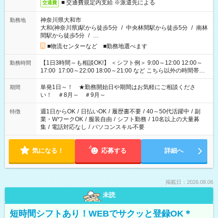
■ 交通費規定内支給 ※派遣先による
交通費
神奈川県大和市
勤務地
大和(神奈川県)駅から徒歩5分
/
中央林間駅から徒歩5分
/
南林
間駅から徒歩5分
/
…
■物流センターなど ■勤務地選べます
【1日3時間～も相談OK!】 ＜シフト例＞ 9:00～12:00 12:00～
勤務時間
17:00 17:00～22:00 18:00～21:00 など こちら以外の時間帯も
お気軽にご相談ください！
単発1日～！ ★勤務開始日や期間はお気軽にご相談くださ
期間
い！ ＃8月～ ＃9月～
週1日からOK
/
日払いOK
/
履歴書不要
/
40～50代活躍中
/
副
特徴
業・WワークOK
/
服装自由
/
シフト勤務
/
10名以上の大量募
集
/
電話対応なし
/
パソコンスキル不要
気になる！
応募する
詳細へ
掲載日：2026.08.06
未読
短時間シフトあり！WEBでサクッと登録OK＊