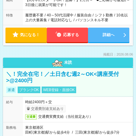
【8月中のスタートOK！急募！】2カ月～ ■ご応募から最短2～
期間
ね。 ※Wワーク希望の方へ 今ご覧のお仕事で希望する勤務時間
3日後に就業が可能です！
と、もう1つのお仕事の勤務時間。 合計で週40時間を超える場
合は応募できません。
履歴書不要
/
40～50代活躍中
/
服装自由
/
シフト勤務
/
10名以
特徴
上の大量募集
/
電話対応なし
/
パソコンスキル不要
気になる！
応募する
詳細へ
掲載日：2026.08.06
未読
＼！完全在宅！／土日含む週2～OK<講座受付
>@2400円
派遣
ブランクOK
WEB登録・面接OK
時給2400円＋交
給与
交通費別途支給あり
交通費実費支給（当社規定あり）
交通費
東京都港区
勤務地
田町(東京都)駅から徒歩4分
/
三田(東京都)駅から徒歩7分