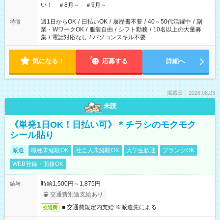
い！ ＃8月～ ＃9月～
週1日からOK
/
日払いOK
/
履歴書不要
/
40～50代活躍中
/
副
特徴
業・WワークOK
/
服装自由
/
シフト勤務
/
10名以上の大量募
集
/
電話対応なし
/
パソコンスキル不要
気になる！
応募する
詳細へ
掲載日：2026.08.03
未読
《単発1日OK！日払い可》＊チラシのモクモク
シール貼り
派遣
職種未経験OK
社会人未経験OK
大学生歓迎
ブランクOK
WEB登録・面接OK
時給1,500円～1,875円
給与
交通費別途支給あり
■ 交通費規定内支給 ※派遣先による
交通費