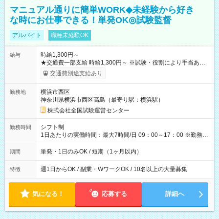
マニュアル通りに簡単WORK◆未経験から好き
な時にお仕事できる！単発OK◎試験監督
アルバイト
職種未経験OK
時給1,300円～
給与
★交通費一部支給 時給1,300円～ ※試験・役割により手当あり
※勤務回数により昇給あり 【即給（前払い）オプションあ
交通費別途支給あり
り！】 希望される場合、勤務から1週間ほどで給与の一部を受け
取れます。 ※手数料418円がかかります。 【過去試験日の収入
横浜市西区
勤務地
例】 ・河合塾模擬試験 8:30～17:30（休憩1時間） 時給1,300円
神奈川県横浜市西区高島（最寄り駅：横浜駅）
×8時間＝日収10,400円＋交通費 ※当日の役割により時給＋100
円の場合あり ・国家試験 7:00～13:30（休憩なし） 時給1,300
株式会社全国試験運営センター
円（役割手当＋100円）×6時間＝日収8,400円＋交通費 【試用期
間】試用期間なし
シフト制
勤務時間
1日あたりの実働時間：最大7時間/日 09：00～17：00 ※勤務時
間は 試験により異なります。
単発・1日のみOK / 短期（1ヶ月以内）
期間
週1日からOK / 副業・WワークOK / 10名以上の大量募集
特徴
気になる！
応募する
詳細へ