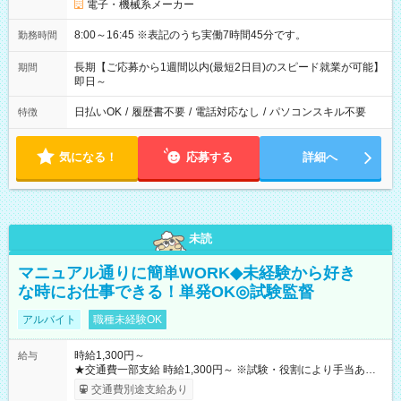
電子・機械系メーカー
8:00～16:45 ※表記のうち実働7時間45分です。
勤務時間
長期【ご応募から1週間以内(最短2日目)のスピード就業が可能】
期間
即日～
日払いOK
/
履歴書不要
/
電話対応なし
/
パソコンスキル不要
特徴
気になる！
応募する
詳細へ
未読
マニュアル通りに簡単WORK◆未経験から好き
な時にお仕事できる！単発OK◎試験監督
アルバイト
職種未経験OK
時給1,300円～
給与
★交通費一部支給 時給1,300円～ ※試験・役割により手当あり
※勤務回数により昇給あり 【即給（前払い）オプションあ
交通費別途支給あり
り！】 希望される場合、勤務から1週間ほどで給与の一部を受け