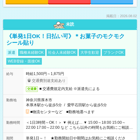
掲載日：2026.08.02
未読
《単発1日OK！日払い可》＊お菓子のモクモク
シール貼り
派遣
職種未経験OK
社会人未経験OK
大学生歓迎
ブランクOK
WEB登録・面接OK
時給1,500円～1,875円
給与
交通費別途支給あり
■ 交通費規定内支給 ※派遣先による
交通費
神奈川県厚木市
勤務地
本厚木駅から徒歩5分
/
愛甲石田駅から徒歩5分
■物流センターなど ■勤務地選べます
＜1日3時間～OK！＞ ▼ 例えば… ▼ 15:00～18:00 15:00～
勤務時間
22:00 17:00～22:00 など こちら以外の時間もお気軽にご相談く
ださい！
単発1日～！ ★勤務開始日や期間はお気軽にご相談くださ
期間