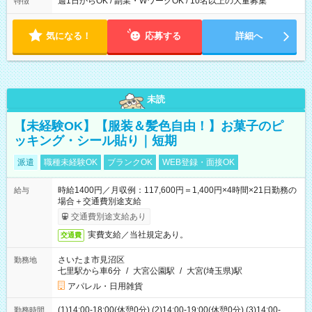
週1日からOK / 副業・WワークOK / 10名以上の大量募集
特徴
気になる！
応募する
詳細へ
未読
【未経験OK】【服装＆髪色自由！】お菓子のピ
ッキング・シール貼り｜短期
派遣
職種未経験OK
ブランクOK
WEB登録・面接OK
時給1400円／月収例：117,600円＝1,400円×4時間×21日勤務の
給与
場合＋交通費別途支給
交通費別途支給あり
実費支給／当社規定あり。
交通費
さいたま市見沼区
勤務地
七里駅から車6分
/
大宮公園駅
/
大宮(埼玉県)駅
アパレル・日用雑貨
(1)14:00-18:00(休憩0分) (2)14:00-19:00(休憩0分) (3)14:00-
勤務時間