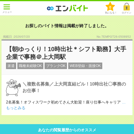
0
メニュー
気になる！
ログイン
お探しのバイト情報は掲載が終了しました。
掲載日 :2026
/
07
/
20
No.TEMPGT26-0508952
【朝ゆっくり！10時出社＊シフト勤務】大手
企業で事務＠上大岡駅
派遣
職種未経験OK
ブランクOK
WEB登録・面接OK
＼複数名募集／上大岡直結ビル！10時出社〇事務の
お仕事！
2名募集！オフィスワーク初めてさん大歓迎！座り仕事へキャリア
...
もっとみる
あなたの閲覧履歴からのオススメ