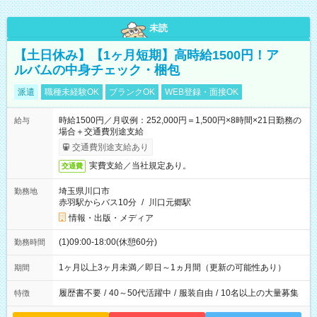
未読
【土日休み】【1ヶ月短期】高時給1500円！ア
ルバムの中身チェック・梱包
派遣
職種未経験OK
ブランクOK
WEB登録・面接OK
時給1500円／月収例：252,000円＝1,500円×8時間×21日勤務の
給与
場合＋交通費別途支給
交通費別途支給あり
実費支給／当社規定あり。
交通費
埼玉県川口市
勤務地
赤羽駅からバス10分
/
川口元郷駅
情報・出版・メディア
(1)09:00-18:00(休憩60分)
勤務時間
1ヶ月以上3ヶ月未満／即日～1ヵ月間（更新の可能性あり）
期間
履歴書不要
/
40～50代活躍中
/
服装自由
/
10名以上の大量募集
特徴