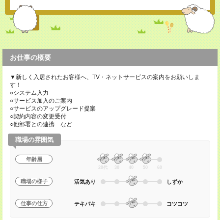
お仕事の概要
▼新しく入居されたお客様へ、TV・ネットサービスの案内をお願いしま
す！
○システム入力
○サービス加入のご案内
○サービスのアップグレード提案
○契約内容の変更受付
○他部署との連携 など
職場の雰囲気
年齢層
20代
30
40
50
60
職場の様子
活気あり
しずか
仕事の仕方
テキパキ
コツコツ