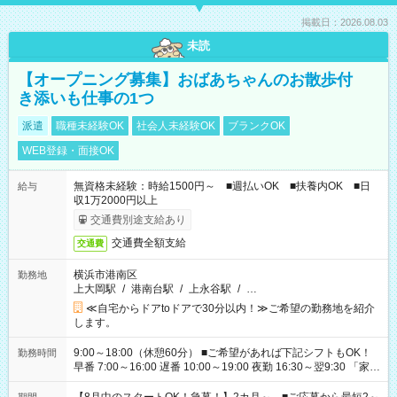
掲載日：2026.08.03
未読
【オープニング募集】おばあちゃんのお散歩付
き添いも仕事の1つ
派遣
職種未経験OK
社会人未経験OK
ブランクOK
WEB登録・面接OK
無資格未経験：時給1500円～ ■週払いOK ■扶養内OK ■日
給与
収1万2000円以上
交通費別途支給あり
交通費全額支給
交通費
横浜市港南区
勤務地
上大岡駅
/
港南台駅
/
上永谷駅
/
…
≪自宅からドアtoドアで30分以内！≫ご希望の勤務地を紹介
します。
9:00～18:00（休憩60分） ■ご希望があれば下記シフトもOK！
勤務時間
早番 7:00～16:00 遅番 10:00～19:00 夜勤 16:30～翌9:30 「家族
と休みを合わせたい」 「余裕を持って夕飯の準備がしたい」
「できれば残業はしたくない」 など、ご希望を教えてください