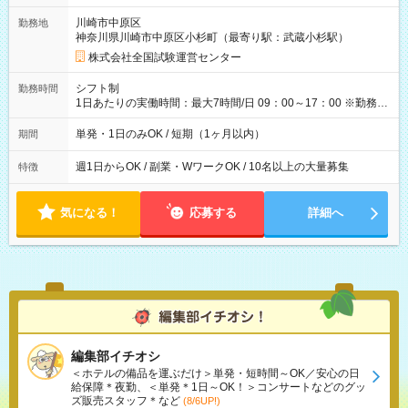
取れます。 ※手数料418円がかかります。 【過去試験日の収入
川崎市中原区
勤務地
例】 ・河合塾模擬試験 8:30～17:30（休憩1時間） 時給1,300円
神奈川県川崎市中原区小杉町（最寄り駅：武蔵小杉駅）
×8時間＝日収10,400円＋交通費 ※当日の役割により時給＋100
円の場合あり ・国家試験 7:00～13:30（休憩なし） 時給1,300
株式会社全国試験運営センター
円（役割手当＋100円）×6時間＝日収8,400円＋交通費 【試用期
間】試用期間なし
シフト制
勤務時間
1日あたりの実働時間：最大7時間/日 09：00～17：00 ※勤務時
間は 試験により異なります。
単発・1日のみOK / 短期（1ヶ月以内）
期間
週1日からOK / 副業・WワークOK / 10名以上の大量募集
特徴
気になる！
応募する
詳細へ
編集部イチオシ
＜ホテルの備品を運ぶだけ＞単発・短時間～OK／安心の日
給保障＊夜勤、＜単発＊1日～OK！＞コンサートなどのグッ
ズ販売スタッフ＊など
(8/6UP!)