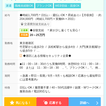
派遣
職種未経験OK
ブランクOK
WEB登録・面接OK
◆時給1,700円＊日払い・週払いOK＊昇給あり♪【月収例】 ・約
給与
204,000円 （時給1,700円 × 実働6h × 20日）
交通費別途支給あり
◆全額支給 ＊家が少し遠くても安心！
交通費
20～25万円
月収例
東京都港区
勤務地
竹芝駅から徒歩2分
/
浜松町駅から徒歩4分
/
大門(東京都)駅か
ら徒歩5分
/
…
◆港区にある情報セキュリティ企業◆
◆11：00～18：30のうち実働6時間、休憩60分 ※11：00～18：
勤務時間
00 または 11：30～18：30 。*。ブランクOK！。*。 例え
ば前職が、 在宅/財団法人/事務/コールセンター/受付/販売/カフェ
スタッフ スイーツ販売/ホテルフロント/化粧品販売/など 様々な
＜急募＞即日～長期／8月～9月～も相談OK！応募から最短即日
期間
業界から入社して活躍されています♪
には選考案内♪
日払いOK
/
履歴書不要
/
40～50代活躍中
/
副業・WワークOK
/
特徴
服装自由
/
電話対応なし
気になる！
応募する
詳細へ