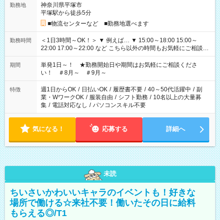
神奈川県平塚市
勤務地
平塚駅から徒歩5分
■物流センターなど ■勤務地選べます
＜1日3時間～OK！＞ ▼ 例えば… ▼ 15:00～18:00 15:00～
勤務時間
22:00 17:00～22:00 など こちら以外の時間もお気軽にご相談く
ださい！
単発1日～！ ★勤務開始日や期間はお気軽にご相談くださ
期間
い！ ＃8月～ ＃9月～
週1日からOK
/
日払いOK
/
履歴書不要
/
40～50代活躍中
/
副
特徴
業・WワークOK
/
服装自由
/
シフト勤務
/
10名以上の大量募
集
/
電話対応なし
/
パソコンスキル不要
気になる！
応募する
詳細へ
未読
ちいさいかわいいキャラのイベントも！好きな
場所で働ける☆来社不要！働いたその日に給料
もらえる◎/T1