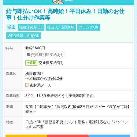
給与即払いOK！高時給！平日休み！日勤のお仕
事！仕分け作業等
派遣
職種未経験OK
社会人未経験OK
ブランクOK
WEB登録・面接OK
時給1600円
給与
交通費別途支給あり
交通費支給有り
交通費
横浜市西区
勤務地
平沼橋駅から徒歩12分
素材系メーカー
8:00～17:30 ※表記のうち実働8時間です。
勤務時間
長期【ご応募から1週間以内(最短2日目)のスピード就業が可能】
期間
即日～
日払いOK
/
履歴書不要
/
シフト勤務
/
電話対応なし
/
パソコン
特徴
スキル不要