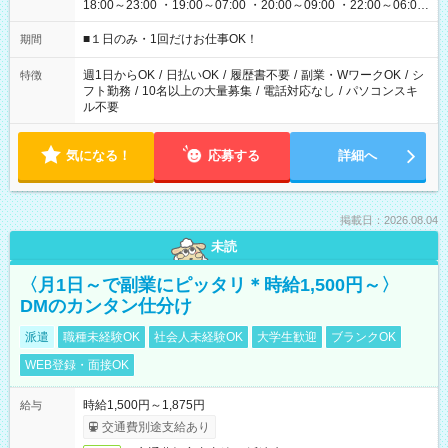
18:00～23:00 ・19:00～07:00 ・20:00～09:00 ・22:00～06:00
etc ★最短で3時間で5,120円のお仕事から 15時間で2万円近く稼
げるお仕事も！ ご希望のお時間に合わせてご紹介！ ※シフトは
■１日のみ・1回だけお仕事OK！
期間
現場によって異なります。 ※勿論、休憩時間はあるのでご安心
ください！
週1日からOK
/
日払いOK
/
履歴書不要
/
副業・WワークOK
/
シ
特徴
フト勤務
/
10名以上の大量募集
/
電話対応なし
/
パソコンスキ
ル不要
気になる！
応募する
詳細へ
掲載日：2026.08.04
未読
〈月1日～で副業にピッタリ＊時給1,500円～〉
DMのカンタン仕分け
派遣
職種未経験OK
社会人未経験OK
大学生歓迎
ブランクOK
WEB登録・面接OK
時給1,500円～1,875円
給与
交通費別途支給あり