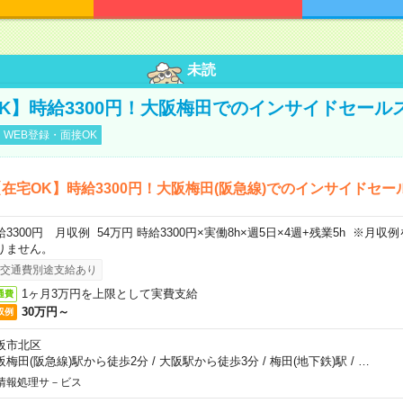
未読
K】時給3300円！大阪梅田でのインサイドセール
WEB登録・面接OK
在宅OK】時給3300円！大阪梅田(阪急線)でのインサイドセー
給3300円 月収例 54万円 時給3300円×実働8h×週5日×4週+残業5h ※月
りません。
交通費別途支給あり
1ヶ月3万円を上限として実費支給
通費
30万円～
収例
阪市北区
阪梅田(阪急線)駅から徒歩2分
/
大阪駅から徒歩3分
/
梅田(地下鉄)駅
/
…
情報処理サ－ビス