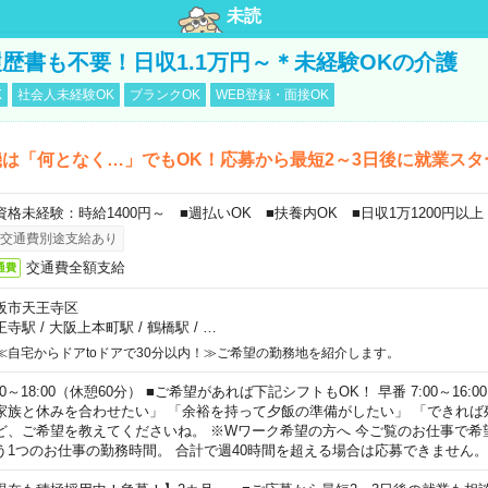
未読
歴書も不要！日収1.1万円～＊未経験OKの介護
K
社会人未経験OK
ブランクOK
WEB登録・面接OK
は「何となく…」でもOK！応募から最短2～3日後に就業スタ
資格未経験：時給1400円～ ■週払いOK ■扶養内OK ■日収1万1200円以上
交通費別途支給あり
交通費全額支給
通費
阪市天王寺区
王寺駅
/
大阪上本町駅
/
鶴橋駅
/
…
≪自宅からドアtoドアで30分以内！≫ご希望の勤務地を紹介します。
00～18:00（休憩60分） ■ご希望があれば下記シフトもOK！ 早番 7:00～16:00 遅
家族と休みを合わせたい」 「余裕を持って夕飯の準備がしたい」 「できれば
ど、ご希望を教えてくださいね。 ※Wワーク希望の方へ 今ご覧のお仕事で希
う1つのお仕事の勤務時間。 合計で週40時間を超える場合は応募できません。