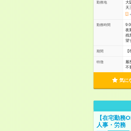
大
勤務地
天
9:
勤務時間
夜
残
望
【
期間
履
特徴
不
気に
【在宅勤務O
人事・労務