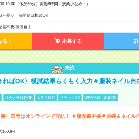
0:00-19:00（休憩60分）実働8時間（残業少なめ！）
日～長期 ※開始日相談OK
歴書不要
/
服装自由
なる！
応募する
詳
未読
きればOK〉模試結果もくもく入力＃服装ネイル自
K
社会人未経験OK
大学生歓迎
ブランクOK
WEB登録・面接OK
不要〉選考はオンラインで完結！ ＃履歴書不要＃服装＆ネイル
1600円