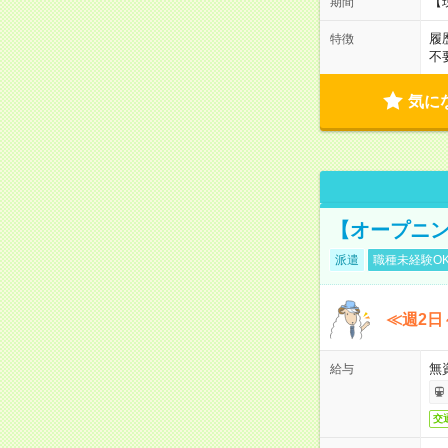
【
期間
履
特徴
不
気に
【オープニン
派遣
職種未経験O
≪週2日
無
給与
交