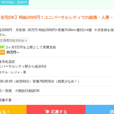
WEB登録・面接OK
在宅OK】時給2000円！ユニバーサルシティでの総務・人事・
給2000円 月収例 30万円 時給2000円×実働7h30m×週5日×4週 ※月収例
せん。
交通費別途支給あり
1ヶ月3万円を上限として実費支給
通費
30万円～
収例
阪市此花区
ニバーサルシティ駅から徒歩5分
ホテル・レジャ－業
9:30-18:00（休憩60分）実働7時間30分（残業少なめ！）
日～長期 ※開始日相談OK
歴書不要
なる！
応募する
詳