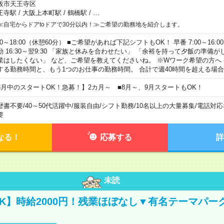
阪市天王寺区
王寺駅
/
大阪上本町駅
/
鶴橋駅
/
…
≪自宅からドアtoドアで30分以内！≫ご希望の勤務地を紹介します。
00～18:00（休憩60分） ■ご希望があれば下記シフトもOK！ 早番 7:00～16:00 遅
勤 16:30～翌9:30 「家族と休みを合わせたい」 「余裕を持って夕飯の準備
業はしたくない」 など、ご希望を教えてくださいね。 ※Wワーク希望の方へ
する勤務時間と、もう1つのお仕事の勤務時間。 合計で週40時間を超える場
8月中のスタートOK！急募！】2カ月～ ■8月～、9月スタートもOK！
歴書不要
/
40～50代活躍中
/
服装自由
/
シフト勤務
/
10名以上の大量募集
/
電話対応
要
なる！
応募する
詳
未読
K】時給2000円！残業ほぼなし▼有名テーマパー