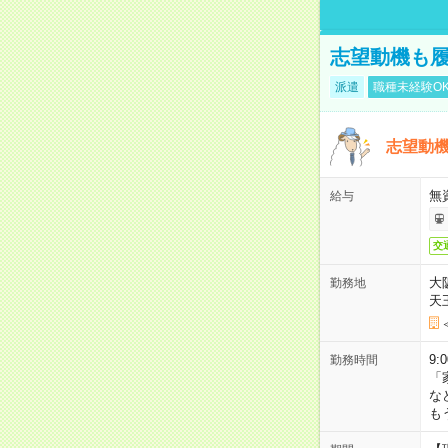
志望動機も履
派遣
職種未経験O
志望動機
無
給与
交
大
勤務地
天
9:
勤務時間
「
な
も