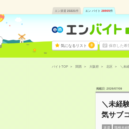
エン派遣
23221
件
エン バイト
28905
件
0
気になるリスト
保存した希
バイトTOP
関西
大阪府
北区
＼未経
掲載日 :
2026
/
07
/
09
＼未経
気サブ
派遣
職種未経