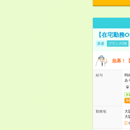
【在宅勤務O
派遣
ブランクOK
急募！【
時
給与
あ
交
月
大
勤務地
大