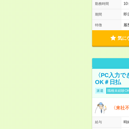
1
勤務時間
即
期間
履
特徴
気に
〈PC入力で
OK＃日払
派遣
職種未経験O
〈来社
時給
給与