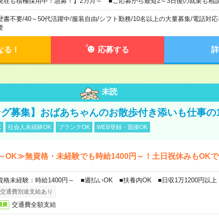
現在も積極採用中！急募！】2カ月～ ■ご応募から最短2～3日後の就業も相
歴書不要
/
40～50代活躍中
/
服装自由
/
シフト勤務
/
10名以上の大量募集
/
電話対応
要
なる！
応募する
詳
未読
グ募集】おばあちゃんのお散歩付き添いも仕事の
K
社会人未経験OK
ブランクOK
WEB登録・面接OK
～OK≫無資格・未経験でも時給1400円～！土日祝休みもOK
資格未経験：時給1400円～ ■週払いOK ■扶養内OK ■日収1万1200円以上
交通費別途支給あり
交通費全額支給
通費