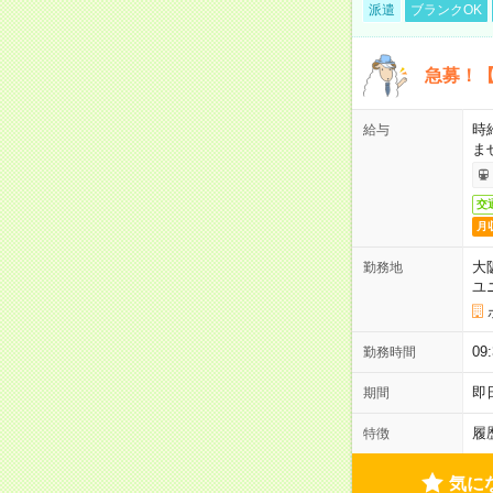
派遣
ブランクOK
急募！【
時
給与
ま
交
月
大
勤務地
ユ
0
勤務時間
即
期間
履
特徴
気に