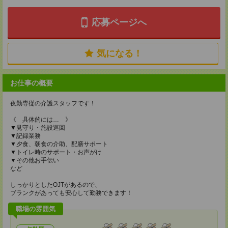
応募ページへ
気になる！
お仕事の概要
夜勤専従の介護スタッフです！
《 具体的には… 》
▼見守り・施設巡回
▼記録業務
▼夕食、朝食の介助、配膳サポート
▼トイレ時のサポート・お声がけ
▼その他お手伝い
など
しっかりとしたOJTがあるので、
ブランクがあっても安心して勤務できます！
職場の雰囲気