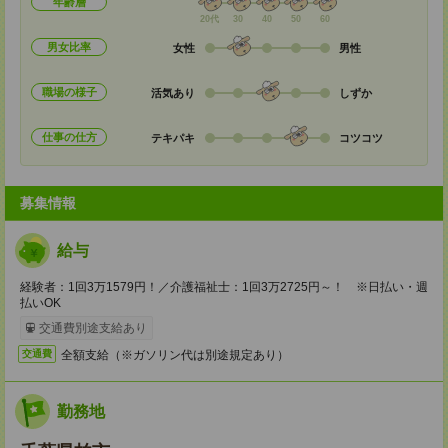
年齢層
20代
30
40
50
60
男女比率
女性
男性
職場の様子
活気あり
しずか
仕事の仕方
テキパキ
コツコツ
募集情報
給与
経験者：1回3万1579円！／介護福祉士：1回3万2725円～！ ※日払い・週
払いOK
交通費別途支給あり
全額支給（※ガソリン代は別途規定あり）
交通費
勤務地