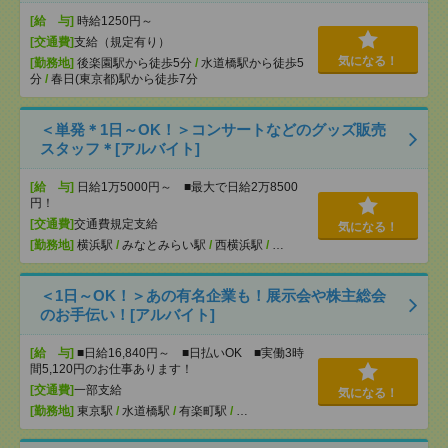
[給 与]
時給1250円～
[交通費]
支給（規定有り）
気になる！
[勤務地]
後楽園駅から徒歩5分
/
水道橋駅から徒歩5
分
/
春日(東京都)駅から徒歩7分
＜単発＊1日～OK！＞コンサートなどのグッズ販売
スタッフ＊[アルバイト]
[給 与]
日給1万5000円～ ■最大で日給2万8500
円！
[交通費]
交通費規定支給
気になる！
[勤務地]
横浜駅
/
みなとみらい駅
/
西横浜駅
/
…
＜1日～OK！＞あの有名企業も！展示会や株主総会
のお手伝い！[アルバイト]
[給 与]
■日給16,840円～ ■日払いOK ■実働3時
間5,120円のお仕事あります！
[交通費]
一部支給
気になる！
[勤務地]
東京駅
/
水道橋駅
/
有楽町駅
/
…