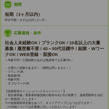
期間
短期（3ヶ月以内）
即日可能！まずはお試し2ヶ月～
応募資格・条件
社会人未経験OK / ブランクOK / 10名以上の大量
募集 / 履歴書不要 / 40～50代活躍中 / 副業・Wワー
クOK / WEB登録・面接OK
＼年齢不問！介護経験があれば無資格でも応募OK／
・介護のご経験のある方！（期間は問いません！）
・ブランクOK
・無資格OK
・年齢不問
・ダブルワークOK
【資格取得キャッシュバックキャンペーン！】
・初任者研修／実務者研修資格の取得＆6か月の就業で、資格受験料を当社
が一部負担いたします！
その他資格取得支援もあって、キャリアアップにもつながります！
（※詳細については応募後に詳しくお伝えいたします）