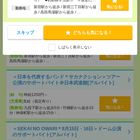
気になる！
[勤務地]
東京ディズニーランド・ステーション駅
/
る
東京ディズニーシー・ステーション駅
/
リゾートゲ
新宿駅から徒歩 / 新宿三丁目駅から徒
気になる!
勤務地
ートウェイ・ステーション駅
/
…
歩 / 高田馬場駅から徒歩 / …
【シフト自由・現金手渡しOK】iPhoneなどスマホの
充電を繋げるだけ！[派遣]
スキップ
どちらも気になる！
[給 与]
時給1414円～ ▼日払いOK（規定あ
しばらく表示しない
り） ■初勤務手当あり ※規定による
[勤務地]
新宿駅から徒歩
/
新宿三丁目駅から徒歩
/
気になる！
高田馬場駅から徒歩
/
…
＜日本を代表するバンド＊サカナクション＞ツアー
公演のサポートバイト＠日本武道館[アルバイト]
[給 与]
時給1250円～
[交通費]
支給（規定有り）
気になる！
[勤務地]
九段下駅から徒歩5分
/
竹橋駅から徒歩10
分
/
神保町駅から徒歩15分
/
…
＜SEKAI NO OWARI＊8月15日・16日＞ドーム公演
のサポートバイト[アルバイト]