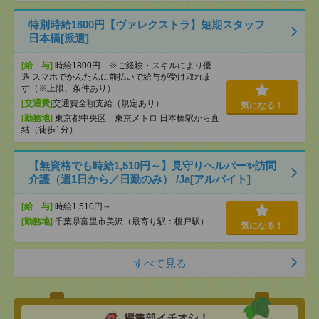
特別時給1800円【ヴァレクストラ】短期スタッフ
日本橋[派遣]
[給 与]
時給1800円 ※ご経験・スキルにより優
遇 スマホでかんたんに前払いで給与が受け取れま
す（※上限、条件あり）
[交通費]
交通費全額支給（規定あり）
気になる！
[勤務地]
東京都中央区 東京メトロ 日本橋駅から直
結（徒歩1分）
【無資格でも時給1,510円～】見守りヘルパー✨訪問
介護（週1日から／日勤のみ） /Ja[アルバイト]
[給 与]
時給1,510円～
[勤務地]
千葉県富里市美沢（最寄り駅：榎戸駅）
気になる！
すべて見る