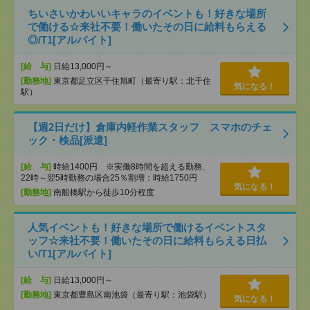
ちいさいかわいいキャラのイベントも！好きな場所
で働ける☆来社不要！働いたその日に給料もらえる
◎/T1[アルバイト]
[給 与]
日給13,000円～
[勤務地]
東京都足立区千住旭町（最寄り駅：北千住
気になる！
駅）
【週2日だけ】倉庫内軽作業スタッフ スマホのチェ
ック・検品[派遣]
[給 与]
時給1400円 ※実働8時間を超える勤務、
22時～翌5時勤務の場合25％割増：時給1750円
気になる！
[勤務地]
南船橋駅から徒歩10分程度
人気イベントも！好きな場所で働けるイベントスタ
ッフ☆来社不要！働いたその日に給料もらえる日払
い/T1[アルバイト]
[給 与]
日給13,000円～
[勤務地]
東京都豊島区南池袋（最寄り駅：池袋駅）
気になる！