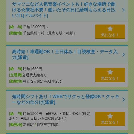
サマソニなど人気音楽イベントも！好きな場所で働
ける☆来社不要！働いたその日に給料もらえる日払
い/T1[アルバイト]
[給 与]
日給12,000円～
[勤務地]
千葉県柏市柏（最寄り駅：柏駅）
気になる！
高時給！車通勤OK！土日休み！目視検査・データ入
力[派遣]
[給 与]
時給1650円
[交通費]
交通費支給有り
気になる！
[勤務地]
柏たなか駅から徒歩25分
短時間シフトあり！WEBでサクッと登録OK＊クッキ
ーなどの仕分け[派遣]
[給 与]
時給1500円 ■日払い・週払いOK！(規定
あり) ■現金日払いもOK(規定あり)
気になる！
[勤務地]
新宿駅
/
新宿三丁目駅