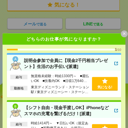
気になる！
メール
LINE
で送る
で送る
×
どちらのお仕事が気になりますか？
シェア
ツイート
ブックマーク
1
/10
説明会参加で全員に【現金2千円相当プレゼ
あなたの閲覧履歴からの
ント】生活のお手伝い[派遣]
おすすめ
無資格未経験：時給1330円～ ■週払
給与
いOK ■扶養内OK ■日収1万640円
以上
東京ディズニーランド・ステーション
気になる!
勤務地
駅 / 東京ディズニーシー・ステーショ
説明会参加で全員に【現金2千円相当プレゼント】生
ン駅 / リゾートゲートウェイ・ステー
活のお手伝い[派遣]
ション駅 / …
【シフト自由・現金手渡しOK】iPhoneなど
[給 与]
無資格未経験：時給1330円～ ■週払い
スマホの充電を繋げるだけ！[派遣]
OK ■扶養内OK ■日収1万640円以上
[交通費]
交通費全額支給
時給1414円～ ▼日払いOK（規定あ
給与
り） ■初勤務手当あり ※規定によ