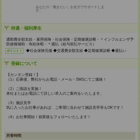
あなたの「働きたい」を全力でサポートしま
す。
待遇・福利厚生
通勤費全額支給・雇用保険・社会保険・定期健康診断・＊インフルエンザ予
防接種補助・有給休暇・＊週払（給与前払サービス）
◆社会保険完備 ◆交通費全額支給 ◆定期健康診断 ◆週払い
ポイント！
登録について
【カンタン登録！】
（1）応募後、弊社からお電話・メール・SMSにてご連絡！
（2）ご面談を実施！
来社またはお電話にて詳しい求人のご案内をいたします。
（3）施設見学
気に入ったお仕事があれば、ご希望に合わせて施設見学等もOKです！
（4）お仕事開始！就業後もフォローいたします！
所要時間