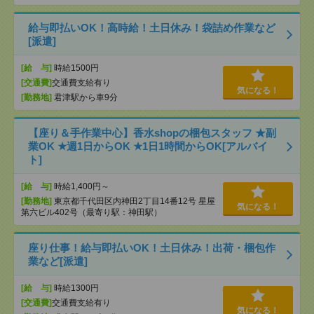
給与即払いOK！高時給！土日休み！袋詰め作業など
[派遣]
[給 与]
時給1500円
[交通費]
交通費支給有り
気になる！
[勤務地]
君津駅から車9分
【座り＆手作業中心】香水shopの梱包スタッフ ★副
業OK ★週1日からOK ★1日1時間からOK[アルバイ
ト]
[給 与]
時給1,400円～
[勤務地]
東京都千代田区内神田2丁目14番12号 星屋
気になる！
第六ビル402号（最寄り駅：神田駅）
座り仕事！給与即払いOK！土日休み！出荷・梱包作
業など[派遣]
[給 与]
時給1300円
[交通費]
交通費支給有り
気になる！