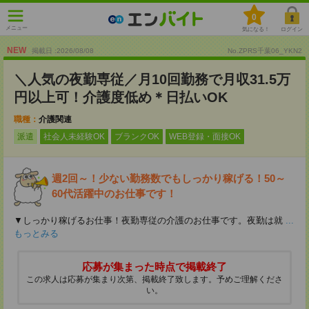
0
メニュー
気になる！
ログイン
NEW
掲載日 :2026
/
08
/
08
No.ZPRS千葉06_YKN2
＼人気の夜勤専従／月10回勤務で月収31.5万
円以上可！介護度低め＊日払いOK
職種：
介護関連
派遣
社会人未経験OK
ブランクOK
WEB登録・面接OK
週2回～！少ない勤務数でもしっかり稼げる！50～
60代活躍中のお仕事です！
▼しっかり稼げるお仕事！夜勤専従の介護のお仕事です。夜勤は就
...
もっとみる
応募が集まった時点で掲載終了
この求人は応募が集まり次第、掲載終了致します。予めご理解くださ
い。