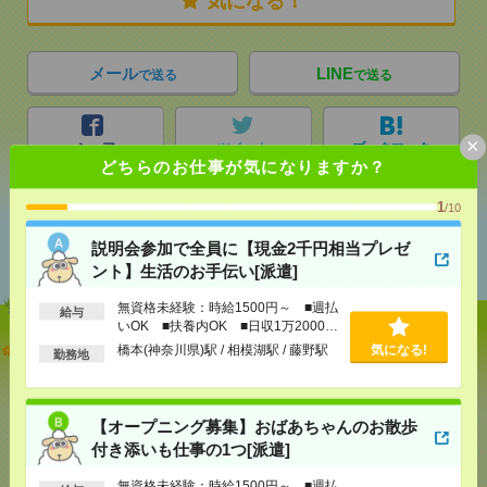
気になる！
メール
LINE
で送る
で送る
×
シェア
ツイート
ブックマーク
どちらのお仕事が気になりますか？
1
/10
あなたの閲覧履歴からの
説明会参加で全員に【現金2千円相当プレゼ
おすすめ
ント】生活のお手伝い[派遣]
無資格未経験：時給1500円～ ■週払
給与
いOK ■扶養内OK ■日収1万2000円
以上
説明会参加で全員に【現金2千円相当プレゼント】生
橋本(神奈川県)駅 / 相模湖駅 / 藤野駅
気になる!
勤務地
活のお手伝い[派遣]
[給 与]
無資格未経験：時給1500円～ ■週払い
【オープニング募集】おばあちゃんのお散歩
OK ■扶養内OK ■日収1万2000円以上
付き添いも仕事の1つ[派遣]
[交通費]
交通費全額支給
気になる！
[勤務地]
橋本(神奈川県)駅
/
相模湖駅
/
藤野駅
無資格未経験：時給1500円～ ■週払