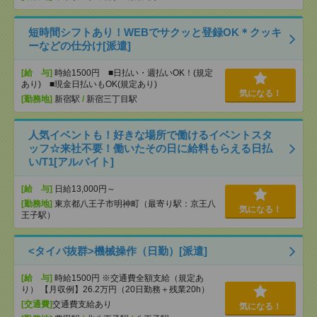
短時間シフトあり！WEBでサクッと登録OK＊クッキ
ーなどの仕分け[派遣]
[給 与]
時給1500円 ■日払い・週払いOK！(規定
あり) ■現金日払いもOK(規定あり)
気になる！
[勤務地]
新宿駅
/
新宿三丁目駅
人気イベントも！好きな場所で働けるイベントスタ
ッフ☆来社不要！働いたその日に給料もらえる日払
い/T1[アルバイト]
[給 与]
日給13,000円～
[勤務地]
東京都八王子市明神町（最寄り駅：京王八
気になる！
王子駅）
<タイパ抜群>機械操作（日勤）[派遣]
[給 与]
時給1500円 ※交通費全額支給（規定あ
り） 【月収例】26.2万円（20日勤務＋残業20h）
[交通費]
交通費支給あり
気になる！