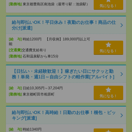
[勤務地]
東京都豊島区南池袋（最寄り駅：池袋駅）
気になる！
給与即払いOK！平日休み！夜勤のお仕事！商品の仕
分け[派遣]
[給 与]
時給1200円 【月収例】189,000円以上可
能
[交通費]
交通費支給有り
気になる！
[勤務地]
石和温泉駅から車15分
【日払い・未経験歓迎！】稼ぎたい日にサクッと勤
務！単発・週1日～自由シフトの軽作業[アルバイト]
[給 与]
日給10,305円～37,204円
[勤務地]
東京都町田市相原町
気になる！
給与即払いOK！高時給！日勤のお仕事！梱包・ピッ
キング[派遣]
[給 与]
時給1340円