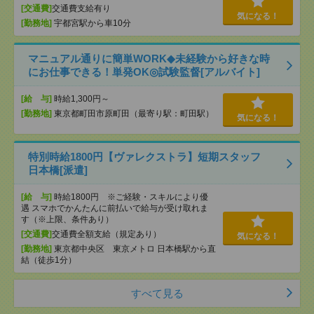
[交通費]
交通費支給有り
気になる！
[勤務地]
宇都宮駅から車10分
マニュアル通りに簡単WORK◆未経験から好きな時
にお仕事できる！単発OK◎試験監督[アルバイト]
[給 与]
時給1,300円～
[勤務地]
東京都町田市原町田（最寄り駅：町田駅）
気になる！
特別時給1800円【ヴァレクストラ】短期スタッフ
日本橋[派遣]
[給 与]
時給1800円 ※ご経験・スキルにより優
遇 スマホでかんたんに前払いで給与が受け取れま
す（※上限、条件あり）
[交通費]
交通費全額支給（規定あり）
気になる！
[勤務地]
東京都中央区 東京メトロ 日本橋駅から直
結（徒歩1分）
すべて見る