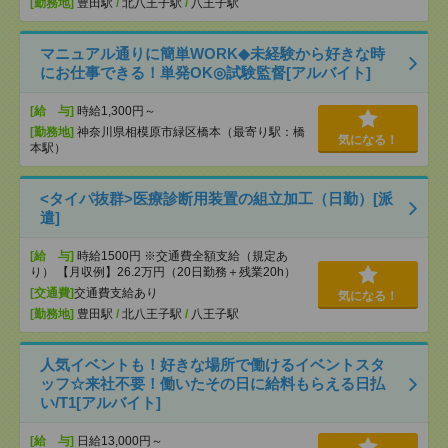
[勤務地]
豊田駅
/
北八王子駅
/
八王子駅
マニュアル通りに簡単WORK◆未経験から好きな時
にお仕事できる！単発OK◎試験監督[アルバイト]
[給 与]
時給1,300円～
[勤務地]
神奈川県相模原市緑区橋本（最寄り駅：橋
気になる！
本駅）
<タイパ抜群>医療診断用装置の組立加工（日勤）[派
遣]
[給 与]
時給1500円 ※交通費全額支給（規定あ
り） 【月収例】26.2万円（20日勤務＋残業20h）
[交通費]
交通費支給あり
気になる！
[勤務地]
豊田駅
/
北八王子駅
/
八王子駅
人気イベントも！好きな場所で働けるイベントスタ
ッフ☆来社不要！働いたその日に給料もらえる日払
い/T1[アルバイト]
[給 与]
日給13,000円～