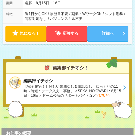
急募！8月15日・16日
期間
週1日からOK
/
履歴書不要
/
副業・WワークOK
/
シフト勤務
/
特徴
電話対応なし
/
パソコンスキル不要
気になる！
応募する
詳細へ
編集部イチオシ
【完全在宅！】難しい業務なし＆電話なし！ゆっくりの11
時～時短＊データ入力・事務、＜SEKAI NO OWARI＊8月15
日・16日＞ドーム公演のサポートバイトなど
(8/7UP!)
お仕事の概要