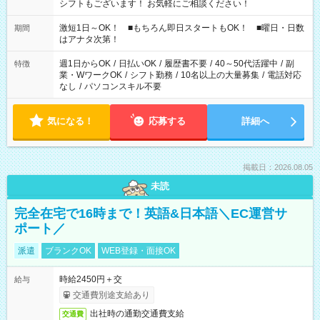
シフトもございます！ お気軽にご相談ください！
激短1日～OK！ ■もちろん即日スタートもOK！ ■曜日・日数
期間
はアナタ次第！
週1日からOK
/
日払いOK
/
履歴書不要
/
40～50代活躍中
/
副
特徴
業・WワークOK
/
シフト勤務
/
10名以上の大量募集
/
電話対応
なし
/
パソコンスキル不要
気になる！
応募する
詳細へ
掲載日：2026.08.05
未読
完全在宅で16時まで！英語&日本語＼EC運営サ
ポート／
派遣
ブランクOK
WEB登録・面接OK
時給2450円＋交
給与
交通費別途支給あり
出社時の通勤交通費支給
交通費