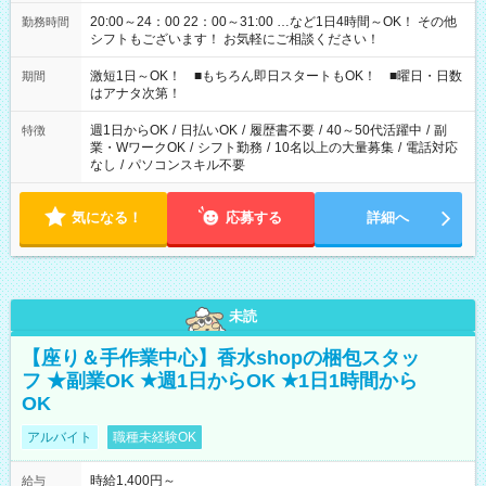
20:00～24：00 22：00～31:00 …など1日4時間～OK！ その他
勤務時間
シフトもございます！ お気軽にご相談ください！
激短1日～OK！ ■もちろん即日スタートもOK！ ■曜日・日数
期間
はアナタ次第！
週1日からOK
/
日払いOK
/
履歴書不要
/
40～50代活躍中
/
副
特徴
業・WワークOK
/
シフト勤務
/
10名以上の大量募集
/
電話対応
なし
/
パソコンスキル不要
気になる！
応募する
詳細へ
未読
【座り＆手作業中心】香水shopの梱包スタッ
フ ★副業OK ★週1日からOK ★1日1時間から
OK
アルバイト
職種未経験OK
時給1,400円～
給与