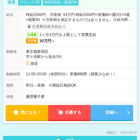
派遣
ブランクOK
WEB登録・面接OK
時給2000円 月収例 33万円 時給2000円×実働8h×週5日×4週
給与
+残業5h ※月収例を保証するものではありません。※給与即受
取りサービス利用可（利用条件有）
交通費別途支給あり
1ヶ月3万円を上限として実費支給
交通費
30万円～
月収例
東京都新宿区
勤務地
市ケ谷駅から徒歩3分
放送
11:00-20:00（休憩60分）実働8時間（残業少なめ！）
勤務時間
即日～長期 ※開始日相談OK
期間
履歴書不要
特徴
気になる！
応募する
詳細へ
掲載日：2026.08.07