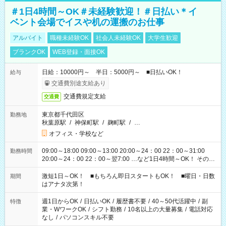
＃1日4時間～OK＃未経験歓迎！＃日払い＊イ
ベント会場でイスや机の運搬のお仕事
アルバイト
職種未経験OK
社会人未経験OK
大学生歓迎
ブランクOK
WEB登録・面接OK
日給：10000円～ 半日：5000円～ ■日払いOK！
給与
交通費別途支給あり
交通費規定支給
交通費
東京都千代田区
勤務地
秋葉原駅
/
神保町駅
/
麹町駅
/
…
オフィス・学校など
09:00～18:00 09:00～13:00 20:00～24：00 22：00～31:00
勤務時間
20:00～24：00 22：00～翌7:00 …など1日4時間～OK！ その他
シフトもございます！ お気軽にご相談ください！
激短1日～OK！ ■もちろん即日スタートもOK！ ■曜日・日数
期間
はアナタ次第！
週1日からOK
/
日払いOK
/
履歴書不要
/
40～50代活躍中
/
副
特徴
業・WワークOK
/
シフト勤務
/
10名以上の大量募集
/
電話対応
なし
/
パソコンスキル不要