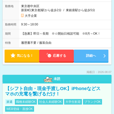
東京都中央区
勤務地
新富町(東京都)駅から徒歩2分
/
東銀座駅から徒歩5分
大手企業
9:30～18:00
勤務時間
【急募】即日～長期 ※☆開始日相談可能 ※8月～OK！
期間
履歴書不要
/
服装自由
特徴
気になる！
応募する
詳細へ
掲載日：2026.08.07
未読
【シフト自由・現金手渡しOK】iPhoneなどス
マホの充電を繋げるだけ！
派遣
職種未経験OK
社会人未経験OK
大学生歓迎
ブランクOK
WEB登録・面接OK