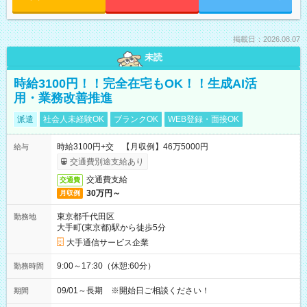
掲載日：2026.08.07
未読
時給3100円！！完全在宅もOK！！生成AI活
用・業務改善推進
派遣
社会人未経験OK
ブランクOK
WEB登録・面接OK
時給3100円+交 【月収例】46万5000円
給与
交通費別途支給あり
交通費支給
交通費
30万円～
月収例
東京都千代田区
勤務地
大手町(東京都)駅から徒歩5分
大手通信サービス企業
9:00～17:30（休憩:60分）
勤務時間
09/01～長期 ※開始日ご相談ください！
期間