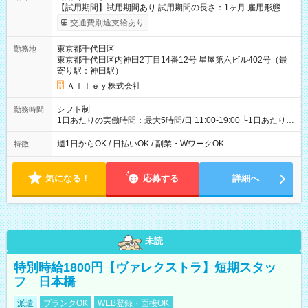
【試用期間】試用期間あり 試用期間の長さ：1ヶ月 雇用形態、
給与は本採用時と同じです。
交通費別途支給あり
東京都千代田区
勤務地
東京都千代田区内神田2丁目14番12号 星屋第六ビル402号（最
寄り駅：神田駅）
Ａｌｌｅｙ株式会社
シフト制
勤務時間
1日あたりの実働時間：最大5時間/日 11:00-19:00 └1日あたりの
実働時間：1-5時間 └上記の時間帯内であれば、いつでも勤務可
能！ └平日・土曜日の中で、お好きな曜日でご勤務いただけま
週1日からOK / 日払いOK / 副業・WワークOK
特徴
す！ 【シフト例】 ・11:00～14:00 ・16:30～19:00 ・13:00～
18:00 などのように、自由な働き方が可能なお仕事です！
気になる！
応募する
詳細へ
未読
特別時給1800円【ヴァレクストラ】短期スタッ
フ 日本橋
派遣
ブランクOK
WEB登録・面接OK