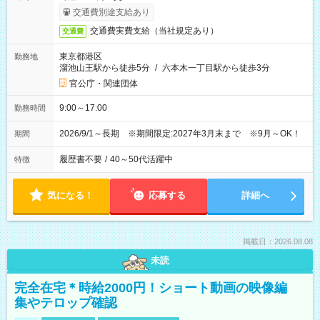
交通費別途支給あり
交通費実費支給（当社規定あり）
交通費
東京都港区
勤務地
溜池山王駅から徒歩5分
/
六本木一丁目駅から徒歩3分
官公庁・関連団体
9:00～17:00
勤務時間
2026/9/1～長期 ※期間限定:2027年3月末まで ※9月～OK！
期間
履歴書不要
/
40～50代活躍中
特徴
気になる！
応募する
詳細へ
掲載日：2026.08.08
未読
完全在宅＊時給2000円！ショート動画の映像編
集やテロップ確認