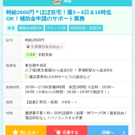
未読
時給2600円＊ほぼ在宅！週3～4日＆16時迄
OK！補助金申請のサポート業務
派遣
職種未経験OK
ブランクOK
WEB登録・面接OK
時給2600円
給与
交通費別途支給あり
全額支給
交通費
東京都中央区
勤務地
八丁堀(東京都)駅から徒歩2分
/
茅場町駅から徒歩6分
建設業界向けのAIサービスの提供など
10:00～17:00(実働6時間 休憩1時間) ※定時：10:00～
勤務時間
19:00（※終わりの時間：16:00～19:00で相談可！）
【急募】即日～長期 ※8月～！
期間
履歴書不要
/
40～50代活躍中
/
副業・WワークOK
/
服装自由
/
特徴
電話対応なし
/
パソコンスキル不要
気になる！
応募する
詳細へ