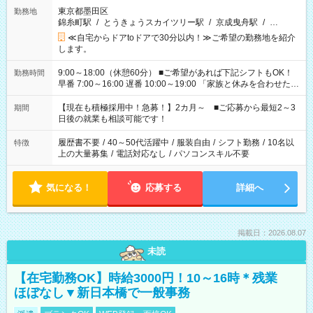
東京都墨田区
勤務地
錦糸町駅
/
とうきょうスカイツリー駅
/
京成曳舟駅
/
…
≪自宅からドアtoドアで30分以内！≫ご希望の勤務地を紹介
します。
9:00～18:00（休憩60分） ■ご希望があれば下記シフトもOK！
勤務時間
早番 7:00～16:00 遅番 10:00～19:00 「家族と休みを合わせた
い」 「余裕を持って夕飯の準備がしたい」 「できれば残業はし
たくない」 など、ご希望を教えてくださいね。 ※Wワーク希望
【現在も積極採用中！急募！】2カ月～ ■ご応募から最短2～3
期間
の方へ 今ご覧のお仕事で希望する勤務時間と、もう1つのお仕事
日後の就業も相談可能です！
の勤務時間。 合計で週40時間を超える場合は応募できません。
履歴書不要
/
40～50代活躍中
/
服装自由
/
シフト勤務
/
10名以
特徴
上の大量募集
/
電話対応なし
/
パソコンスキル不要
気になる！
応募する
詳細へ
掲載日：2026.08.07
未読
【在宅勤務OK】時給3000円！10～16時＊残業
ほぼなし▼新日本橋で一般事務