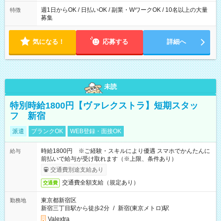
週1日からOK / 日払いOK / 副業・WワークOK / 10名以上の大量
特徴
募集
気になる！
応募する
詳細へ
未読
特別時給1800円【ヴァレクストラ】短期スタッ
フ 新宿
派遣
ブランクOK
WEB登録・面接OK
時給1800円 ※ご経験・スキルにより優遇 スマホでかんたんに
給与
前払いで給与が受け取れます（※上限、条件あり）
交通費別途支給あり
交通費全額支給（規定あり）
交通費
東京都新宿区
勤務地
新宿三丁目駅から徒歩2分
/
新宿(東京メトロ)駅
Valextra