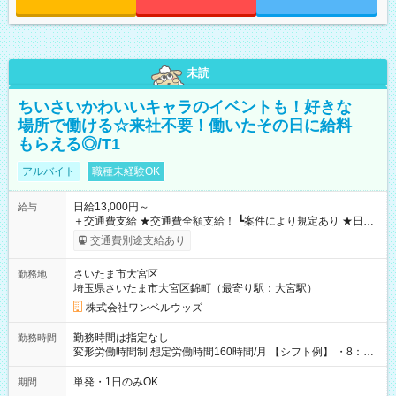
未読
ちいさいかわいいキャラのイベントも！好きな
場所で働ける☆来社不要！働いたその日に給料
もらえる◎/T1
アルバイト
職種未経験OK
日給13,000円～
給与
＋交通費支給 ★交通費全額支給！ ┗案件により規定あり ★日払
いOK！（規定あり） ┗働いたその日に現金GET♪ お仕事後はコ
交通費別途支給あり
ンビニATMから 日払い分を引き落とせます！ 【試用期間】試
用期間なし
さいたま市大宮区
勤務地
埼玉県さいたま市大宮区錦町（最寄り駅：大宮駅）
株式会社ワンベルウッズ
勤務時間は指定なし
勤務時間
変形労働時間制 想定労働時間160時間/月 【シフト例】 ・8：00
～21：00
単発・1日のみOK
期間