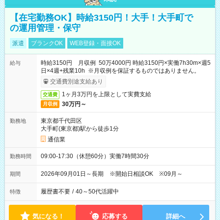
【在宅勤務OK】時給3150円！大手！大手町で
の運用管理・保守
派遣
ブランクOK
WEB登録・面接OK
時給3150円 月収例 50万4000円 時給3150円×実働7h30m×週5
給与
日×4週+残業10h ※月収例を保証するものではありません。
交通費別途支給あり
1ヶ月3万円を上限として実費支給
交通費
30万円～
月収例
東京都千代田区
勤務地
大手町(東京都)駅から徒歩1分
通信業
09:00-17:30（休憩60分）実働7時間30分
勤務時間
2026年09月01日～長期 ※開始日相談OK ※09月～
期間
履歴書不要
/
40～50代活躍中
特徴
気になる！
応募する
詳細へ