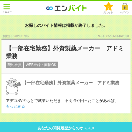
0
メニュー
気になる！
ログイン
お探しのバイト情報は掲載が終了しました。
掲載日 :2026
/
07
/
02
No.ADCPKA01462528
【一部在宅勤務】外資製薬メーカー アドミ
業務
契約社員
WEB登録・面接OK
【一部在宅勤務】外資製薬メーカー アドミ業務
アデコSVのもとで就業いただき、不明点や困ったことがあれば、
...
もっとみる
あなたの閲覧履歴からのオススメ