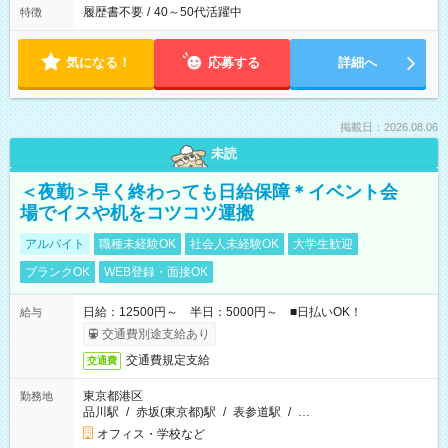
履歴書不要
/
40～50代活躍中
特徴
気になる！
応募する
詳細へ
掲載日：2026.08.06
未読
＜夜勤＞早く終わっても日給保障＊イベント会
場でイスや机をコツコツ運搬
アルバイト
職種未経験OK
社会人未経験OK
大学生歓迎
ブランクOK
WEB登録・面接OK
日給：12500円～ 半日：5000円～ ■日払いOK！
給与
交通費別途支給あり
交通費規定支給
交通費
東京都港区
勤務地
品川駅
/
赤坂(東京都)駅
/
表参道駅
/
…
オフィス・学校など