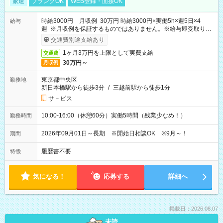
派遣
ブランクOK
WEB登録・面接OK
時給3000円 月収例 30万円 時給3000円×実働5h×週5日×4
給与
週 ※月収例を保証するものではありません。※給与即受取りサ
ービス利用可（利用条件有）
交通費別途支給あり
1ヶ月3万円を上限として実費支給
交通費
30万円～
月収例
東京都中央区
勤務地
新日本橋駅から徒歩3分
/
三越前駅から徒歩1分
サ－ビス
10:00-16:00（休憩60分）実働5時間（残業少なめ！）
勤務時間
2026年09月01日～長期 ※開始日相談OK ※9月～！
期間
履歴書不要
特徴
気になる！
応募する
詳細へ
掲載日：2026.08.07
未読