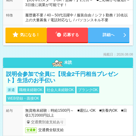
【8月中のスタートOK！急募！】2カ月～ ■ご応募から最短2～
期間
ね。 ※Wワーク希望の方へ 今ご覧のお仕事で希望する勤務時間
3日後に就業が可能です！
と、もう1つのお仕事の勤務時間。 合計で週40時間を超える場
合は応募できません。
履歴書不要
/
40～50代活躍中
/
服装自由
/
シフト勤務
/
10名以
特徴
上の大量募集
/
電話対応なし
/
パソコンスキル不要
気になる！
応募する
詳細へ
掲載日：2026.08.08
未読
説明会参加で全員に【現金2千円相当プレゼン
ト】生活のお手伝い
派遣
職種未経験OK
社会人未経験OK
ブランクOK
WEB登録・面接OK
無資格未経験：時給1500円～ ■週払いOK ■扶養内OK ■日
給与
収1万2000円以上
交通費別途支給あり
交通費全額支給
交通費