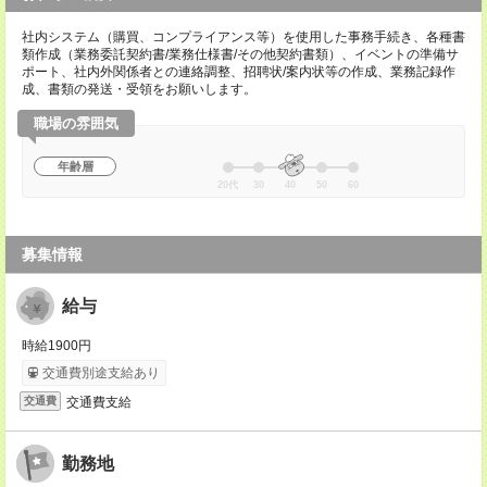
社内システム（購買、コンプライアンス等）を使用した事務手続き、各種書
類作成（業務委託契約書/業務仕様書/その他契約書類）、イベントの準備サ
ポート、社内外関係者との連絡調整、招聘状/案内状等の作成、業務記録作
成、書類の発送・受領をお願いします。
職場の雰囲気
年齢層
20代
30
40
50
60
募集情報
給与
時給1900円
交通費別途支給あり
交通費支給
交通費
勤務地