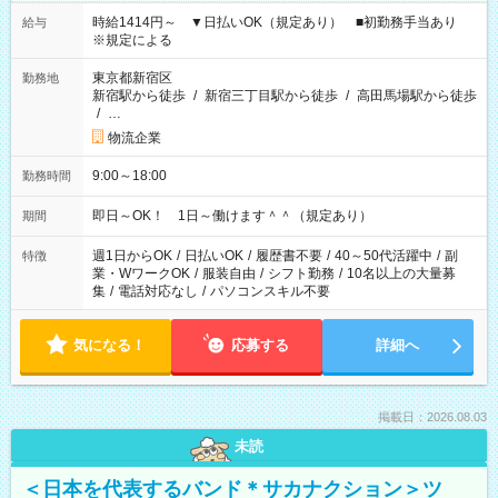
時給1414円～ ▼日払いOK（規定あり） ■初勤務手当あり
給与
※規定による
東京都新宿区
勤務地
新宿駅から徒歩
/
新宿三丁目駅から徒歩
/
高田馬場駅から徒歩
/
…
物流企業
9:00～18:00
勤務時間
即日～OK！ 1日～働けます＾＾（規定あり）
期間
週1日からOK
/
日払いOK
/
履歴書不要
/
40～50代活躍中
/
副
特徴
業・WワークOK
/
服装自由
/
シフト勤務
/
10名以上の大量募
集
/
電話対応なし
/
パソコンスキル不要
気になる！
応募する
詳細へ
掲載日：2026.08.03
未読
＜日本を代表するバンド＊サカナクション＞ツ