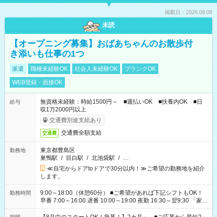
掲載日：2026.08.08
未読
【オープニング募集】おばあちゃんのお散歩付
き添いも仕事の1つ
派遣
職種未経験OK
社会人未経験OK
ブランクOK
WEB登録・面接OK
無資格未経験：時給1500円～ ■週払いOK ■扶養内OK ■日
給与
収1万2000円以上
交通費別途支給あり
交通費全額支給
交通費
東京都豊島区
勤務地
巣鴨駅
/
目白駅
/
北池袋駅
/
…
≪自宅からドアtoドアで30分以内！≫ご希望の勤務地を紹介
します。
9:00～18:00（休憩60分） ■ご希望があれば下記シフトもOK！
勤務時間
早番 7:00～16:00 遅番 10:00～19:00 夜勤 16:30～翌9:30 「家族
と休みを合わせたい」 「余裕を持って夕飯の準備がしたい」
「できれば残業はしたくない」 など、ご希望を教えてください