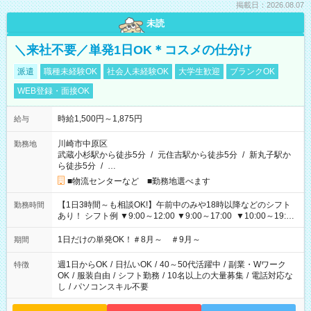
掲載日：2026.08.07
未読
＼来社不要／単発1日OK＊コスメの仕分け
派遣
職種未経験OK
社会人未経験OK
大学生歓迎
ブランクOK
WEB登録・面接OK
時給1,500円～1,875円
給与
川崎市中原区
勤務地
武蔵小杉駅から徒歩5分
/
元住吉駅から徒歩5分
/
新丸子駅か
ら徒歩5分
/
…
■物流センターなど ■勤務地選べます
【1日3時間～も相談OK!】午前中のみや18時以降などのシフト
勤務時間
あり！ シフト例 ▼9:00～12:00 ▼9:00～17:00 ▼10:00～19:00
▼18:00～21:00
1日だけの単発OK！＃8月～ ＃9月～
期間
週1日からOK
/
日払いOK
/
40～50代活躍中
/
副業・Wワーク
特徴
OK
/
服装自由
/
シフト勤務
/
10名以上の大量募集
/
電話対応な
し
/
パソコンスキル不要