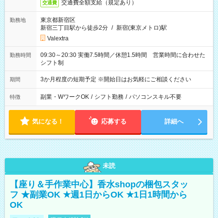
交通費全額支給（規定あり）
交通費
東京都新宿区
勤務地
新宿三丁目駅から徒歩2分
/
新宿(東京メトロ)駅
Valextra
09:30～20:30 実働7.5時間／休憩1.5時間 営業時間に合わせた
勤務時間
シフト制
3か月程度の短期予定 ※開始日はお気軽にご相談ください
期間
副業・WワークOK
/
シフト勤務
/
パソコンスキル不要
特徴
気になる！
応募する
詳細へ
未読
【座り＆手作業中心】香水shopの梱包スタッ
フ ★副業OK ★週1日からOK ★1日1時間から
OK