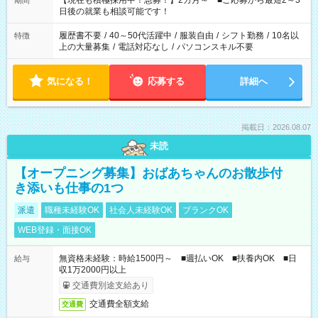
【現在も積極採用中！急募！】2カ月～ ■ご応募から最短2～3
期間
の方へ 今ご覧のお仕事で希望する勤務時間と、もう1つのお仕事
日後の就業も相談可能です！
の勤務時間。 合計で週40時間を超える場合は応募できません。
履歴書不要
/
40～50代活躍中
/
服装自由
/
シフト勤務
/
10名以
特徴
上の大量募集
/
電話対応なし
/
パソコンスキル不要
気になる！
応募する
詳細へ
掲載日：2026.08.07
未読
【オープニング募集】おばあちゃんのお散歩付
き添いも仕事の1つ
派遣
職種未経験OK
社会人未経験OK
ブランクOK
WEB登録・面接OK
無資格未経験：時給1500円～ ■週払いOK ■扶養内OK ■日
給与
収1万2000円以上
交通費別途支給あり
交通費全額支給
交通費