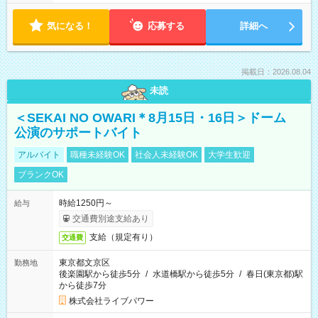
気になる！
応募する
詳細へ
掲載日：2026.08.04
未読
＜SEKAI NO OWARI＊8月15日・16日＞ドーム
公演のサポートバイト
アルバイト
職種未経験OK
社会人未経験OK
大学生歓迎
ブランクOK
時給1250円～
給与
交通費別途支給あり
支給（規定有り）
交通費
東京都文京区
勤務地
後楽園駅から徒歩5分
/
水道橋駅から徒歩5分
/
春日(東京都)駅
から徒歩7分
株式会社ライブパワー