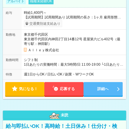
アルバイト
職種未経験OK
時給1,400円～
給与
【試用期間】試用期間あり 試用期間の長さ：1ヶ月 雇用形態、
給与は本採用時と同じです。
交通費別途支給あり
東京都千代田区
勤務地
東京都千代田区内神田2丁目14番12号 星屋第六ビル402号（最
寄り駅：神田駅）
Ａｌｌｅｙ株式会社
シフト制
勤務時間
1日あたりの実働時間：最大5時間/日 11:00-19:00 └1日あたりの
実働時間：1-5時間 └上記の時間帯内であれば、いつでも勤務可
能！ └平日・土曜日の中で、お好きな曜日でご勤務いただけま
週1日からOK / 日払いOK / 副業・WワークOK
特徴
す！ 【シフト例】 ・11:00～14:00 ・16:30～19:00 ・13:00～
18:00 などのように、自由な働き方が可能なお仕事です！
気になる！
応募する
詳細へ
未読
給与即払いOK！高時給！土日休み！仕分け・検