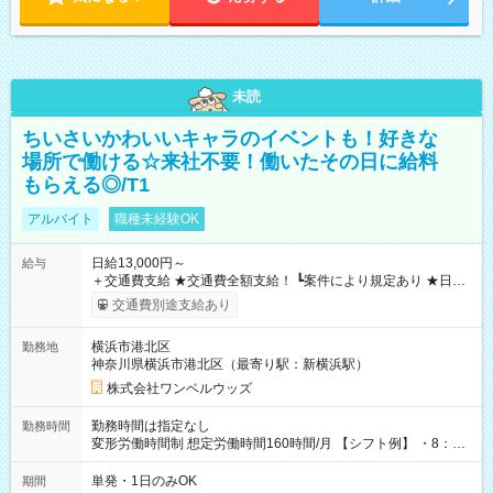
未読
ちいさいかわいいキャラのイベントも！好きな
場所で働ける☆来社不要！働いたその日に給料
もらえる◎/T1
アルバイト
職種未経験OK
日給13,000円～
給与
＋交通費支給 ★交通費全額支給！ ┗案件により規定あり ★日払
いOK！（規定あり） ┗働いたその日に現金GET♪ お仕事後はコ
交通費別途支給あり
ンビニATMから 日払い分を引き落とせます！ 【試用期間】試
用期間なし
横浜市港北区
勤務地
神奈川県横浜市港北区（最寄り駅：新横浜駅）
株式会社ワンベルウッズ
勤務時間は指定なし
勤務時間
変形労働時間制 想定労働時間160時間/月 【シフト例】 ・8：00
～21：00
単発・1日のみOK
期間