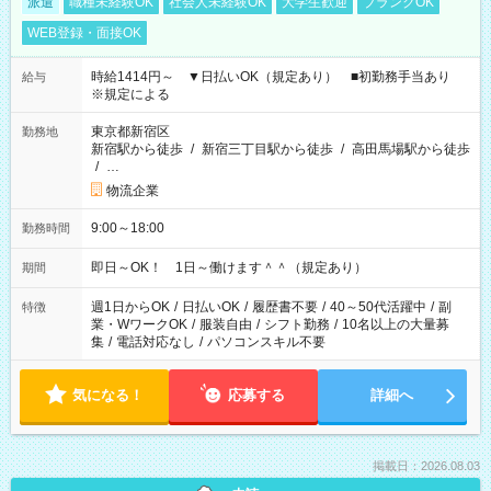
派遣
職種未経験OK
社会人未経験OK
大学生歓迎
ブランクOK
WEB登録・面接OK
時給1414円～ ▼日払いOK（規定あり） ■初勤務手当あり
給与
※規定による
東京都新宿区
勤務地
新宿駅から徒歩
/
新宿三丁目駅から徒歩
/
高田馬場駅から徒歩
/
…
物流企業
9:00～18:00
勤務時間
即日～OK！ 1日～働けます＾＾（規定あり）
期間
週1日からOK
/
日払いOK
/
履歴書不要
/
40～50代活躍中
/
副
特徴
業・WワークOK
/
服装自由
/
シフト勤務
/
10名以上の大量募
集
/
電話対応なし
/
パソコンスキル不要
気になる！
応募する
詳細へ
掲載日：2026.08.03