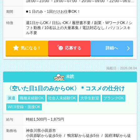
18:00～23:00 ・19:00～07:00 ・20:00～09:00 ・22:00～06:00
etc ★最短で3時間で5,120円のお仕事から 15時間で2万円近く稼
げるお仕事も！ ご希望のお時間に合わせてご紹介！ ※シフトは
■１日のみ・1回だけお仕事OK！
期間
現場によって異なります。 ※勿論、休憩時間はあるのでご安心
ください！
週1日からOK
/
日払いOK
/
履歴書不要
/
副業・WワークOK
/
シ
特徴
フト勤務
/
10名以上の大量募集
/
電話対応なし
/
パソコンスキ
ル不要
気になる！
応募する
詳細へ
掲載日：2026.08.04
未読
〈空いた日1日のみからOK〉＊コスメの仕分け
派遣
職種未経験OK
社会人未経験OK
大学生歓迎
ブランクOK
WEB登録・面接OK
時給1,500円～1,875円
給与
神奈川県小田原市
勤務地
小田原駅から徒歩5分
/
鴨宮駅から徒歩5分
/
国府津駅から徒