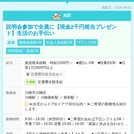
掲載日：2026.08.03
未読
説明会参加で全員に【現金2千円相当プレゼン
ト】生活のお手伝い
派遣
職種未経験OK
社会人未経験OK
ブランクOK
WEB登録・面接OK
無資格未経験：時給1500円～ ■週払いOK ■扶養内OK ■日
給与
収1万2000円以上
交通費別途支給あり
交通費全額支給
交通費
川崎市川崎区
勤務地
川崎駅
/
川崎新町駅
/
昭和駅
/
…
≪自宅からドアtoドアで30分以内！≫ご希望の勤務地を紹介
します。
9:00～18:00（休憩60分） ■ご希望があれば下記シフトもOK！
勤務時間
早番 7:00～16:00 遅番 10:00～19:00 「家族と休みを合わせた
い」 「余裕を持って夕飯の準備がしたい」 「できれば残業はし
たくない」 など、ご希望を教えてくださいね。 ※Wワーク希望