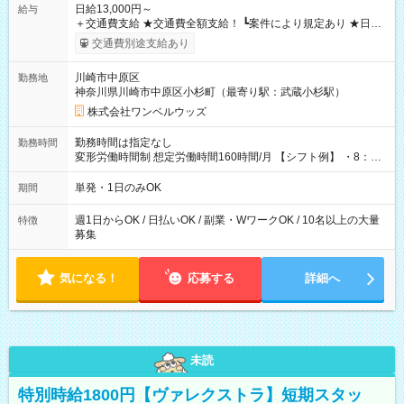
日給13,000円～
給与
＋交通費支給 ★交通費全額支給！ ┗案件により規定あり ★日払
いOK！（規定あり） ┗働いたその日に現金GET♪ お仕事後はコ
交通費別途支給あり
ンビニATMから 日払い分を引き落とせます！ 【試用期間】試
用期間なし
川崎市中原区
勤務地
神奈川県川崎市中原区小杉町（最寄り駅：武蔵小杉駅）
株式会社ワンベルウッズ
勤務時間は指定なし
勤務時間
変形労働時間制 想定労働時間160時間/月 【シフト例】 ・8：00
～21：00
単発・1日のみOK
期間
週1日からOK / 日払いOK / 副業・WワークOK / 10名以上の大量
特徴
募集
気になる！
応募する
詳細へ
未読
特別時給1800円【ヴァレクストラ】短期スタッ