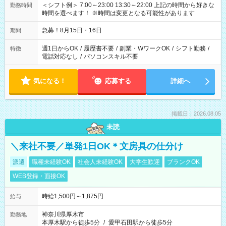
＜シフト例＞ 7:00～23:00 13:30～22:00 上記の時間から好きな
勤務時間
時間を選べます！ ※時間は変更となる可能性があります
急募！8月15日・16日
期間
週1日からOK
/
履歴書不要
/
副業・WワークOK
/
シフト勤務
/
特徴
電話対応なし
/
パソコンスキル不要
気になる！
応募する
詳細へ
掲載日：2026.08.05
未読
＼来社不要／単発1日OK＊文房具の仕分け
派遣
職種未経験OK
社会人未経験OK
大学生歓迎
ブランクOK
WEB登録・面接OK
時給1,500円～1,875円
給与
神奈川県厚木市
勤務地
本厚木駅から徒歩5分
/
愛甲石田駅から徒歩5分