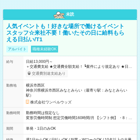
未読
人気イベントも！好きな場所で働けるイベント
スタッフ☆来社不要！働いたその日に給料もら
える日払い/T1
アルバイト
職種未経験OK
日給13,000円～
給与
＋交通費支給 ★交通費全額支給！ ┗案件により規定あり ★日払
いOK！（規定あり） ┗働いたその日に現金GET♪ お仕事後はコ
交通費別途支給あり
ンビニATMから 日払い分を引き落とせます！ 【試用期間】試
用期間なし
横浜市西区
勤務地
神奈川県横浜市西区みなとみらい（最寄り駅：みなとみらい
駅）
株式会社ワンベルウッズ
勤務時間は指定なし
勤務時間
変形労働時間制 想定労働時間160時間/月 【シフト例】 ・8：00
～21：00
単発・1日のみOK
期間
週1日からOK / 日払いOK / 副業・WワークOK / 10名以上の大量
特徴