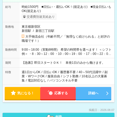
時給1500円 ■日払い・週払いOK！(規定あり) ■現金日払いも
給与
OK(規定あり)
交通費別途支給あり
東京都新宿区
勤務地
新宿駅
/
新宿三丁目駅
大手物流会社（年齢不問／「無理なく続けられる」と好評の
職場です！）
9:00～18:00（実動8時間） 希望の時間帯を選べます！ ＜シフト
勤務時間
例＞ ・8：30～12：00 ・10：00～19：00 ・17：00～22：00
・13：00～22：00 ・22：00～翌6：00 など
【急募】即日スタートＯＫ！ 単発1日のみから働けます。
期間
週1日からOK
/
日払いOK
/
履歴書不要
/
40～50代活躍中
/
副
特徴
業・WワークOK
/
服装自由
/
シフト勤務
/
10名以上の大量募
集
/
電話対応なし
/
パソコンスキル不要
気になる！
応募する
詳細へ
掲載日：2026.08.07
未読