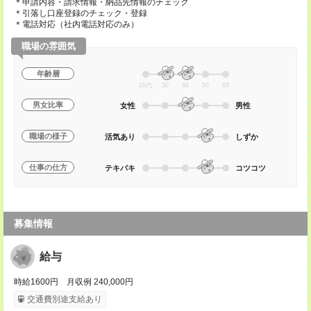
＊申請内容・請求情報・納品先情報のチェック
＊引落し口座登録のチェック・登録
＊電話対応（社内電話対応のみ）
職場の雰囲気
年齢層
20代
30
40
50
60
男女比率
女性
男性
職場の様子
活気あり
しずか
仕事の仕方
テキパキ
コツコツ
募集情報
給与
時給1600円 月収例 240,000円
交通費別途支給あり