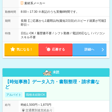
素材系メーカー
8:00～17:30 ※表記のうち実働8時間です。
勤務時間
長期【ご応募から1週間以内(最短2日目)のスピード就業が可能】
期間
即日～
日払いOK
/
履歴書不要
/
シフト勤務
/
電話対応なし
/
パソコン
特徴
スキル不要
気になる！
応募する
詳細へ
未読
【時短事務】データ入力・書類整理・請求書な
ど
アルバイト
職種未経験OK
時給1,500円～1,875円
給与
交通費別途支給あり