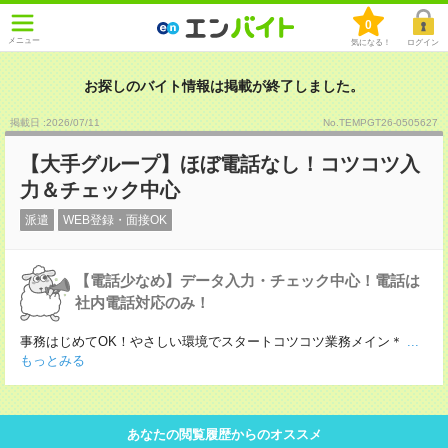
0
メニュー
気になる！
ログイン
お探しのバイト情報は掲載が終了しました。
掲載日 :2026
/
07
/
11
No.TEMPGT26-0505627
【大手グループ】ほぼ電話なし！コツコツ入
力＆チェック中心
派遣
WEB登録・面接OK
【電話少なめ】データ入力・チェック中心！電話は
社内電話対応のみ！
事務はじめてOK！やさしい環境でスタートコツコツ業務メイン＊
...
もっとみる
あなたの閲覧履歴からのオススメ