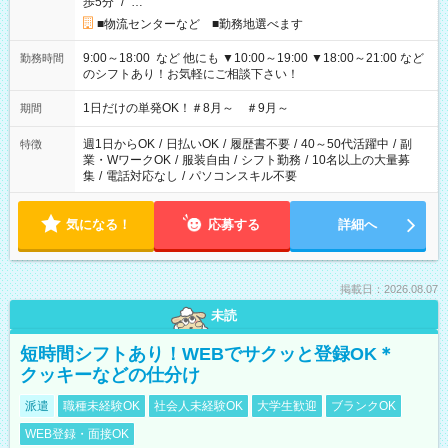
歩5分
/
…
■物流センターなど ■勤務地選べます
9:00～18:00 など 他にも ▼10:00～19:00 ▼18:00～21:00 など
勤務時間
のシフトあり！お気軽にご相談下さい！
1日だけの単発OK！＃8月～ ＃9月～
期間
週1日からOK
/
日払いOK
/
履歴書不要
/
40～50代活躍中
/
副
特徴
業・WワークOK
/
服装自由
/
シフト勤務
/
10名以上の大量募
集
/
電話対応なし
/
パソコンスキル不要
気になる！
応募する
詳細へ
掲載日：2026.08.07
未読
短時間シフトあり！WEBでサクッと登録OK＊
クッキーなどの仕分け
派遣
職種未経験OK
社会人未経験OK
大学生歓迎
ブランクOK
WEB登録・面接OK