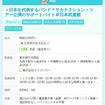
未読
＜日本を代表するバンド＊サカナクション＞ツ
アー公演のサポートバイト＠日本武道館
アルバイト
職種未経験OK
社会人未経験OK
大学生歓迎
ブランクOK
時給1250円～
給与
交通費別途支給あり
支給（規定有り）
交通費
東京都千代田区
勤務地
九段下駅から徒歩5分
/
竹橋駅から徒歩10分
/
神保町駅から徒
歩15分
/
…
株式会社ライブパワー
＜シフト例＞ 9:00～22:30 12:30～22:00 15:30～21:00 12:30～
勤務時間
19:00 12:30～22:00 上記の時間から好きな時間を選べます！ ※
時間は変更となる可能性があります
9月8日・9日
期間
週1日からOK
/
履歴書不要
/
副業・WワークOK
/
シフト勤務
/
特徴
電話対応なし
/
パソコンスキル不要