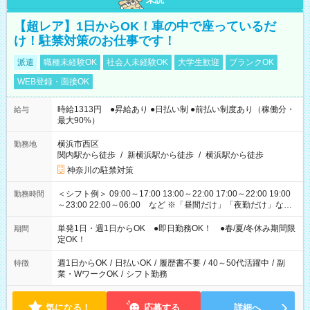
【超レア】1日からOK！車の中で座っているだ
け！駐禁対策のお仕事です！
派遣
職種未経験OK
社会人未経験OK
大学生歓迎
ブランクOK
WEB登録・面接OK
時給1313円 ●昇給あり ●日払い制 ●前払い制度あり（稼働分・
給与
最大90%）
横浜市西区
勤務地
関内駅から徒歩
/
新横浜駅から徒歩
/
横浜駅から徒歩
神奈川の駐禁対策
＜シフト例＞ 09:00～17:00 13:00～22:00 17:00～22:00 19:00
勤務時間
～23:00 22:00～06:00 など ※「昼間だけ」「夜勤だけ」など
の希望OK
単発1日・週1日からOK ●即日勤務OK！ ●春/夏/冬休み期間限
期間
定OK！
週1日からOK
/
日払いOK
/
履歴書不要
/
40～50代活躍中
/
副
特徴
業・WワークOK
/
シフト勤務
気になる！
応募する
詳細へ