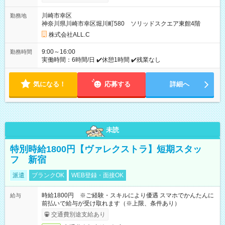
川崎市幸区
勤務地
神奈川県川崎市幸区堀川町580 ソリッドスクエア東館4階
株式会社ALL.C
9:00～16:00
勤務時間
実働時間：6時間/日 ✔️休憩1時間 ✔️残業なし
気になる！
応募する
詳細へ
未読
特別時給1800円【ヴァレクストラ】短期スタッ
フ 新宿
派遣
ブランクOK
WEB登録・面接OK
時給1800円 ※ご経験・スキルにより優遇 スマホでかんたんに
給与
前払いで給与が受け取れます（※上限、条件あり）
交通費別途支給あり