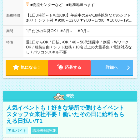
■物流センターなど ■勤務地選べます
【1日3時間～も相談OK!】午前中のみや18時以降などのシフト
勤務時間
あり！ シフト例 ▼9:00～12:00 ▼9:00～17:00 ▼10:00～19:00
▼18:00～21:00
1日だけの単発OK！＃8月～ ＃9月～
期間
週1日からOK
/
日払いOK
/
40～50代活躍中
/
副業・Wワーク
特徴
OK
/
服装自由
/
シフト勤務
/
10名以上の大量募集
/
電話対応な
し
/
パソコンスキル不要
気になる！
応募する
詳細へ
未読
人気イベントも！好きな場所で働けるイベント
スタッフ☆来社不要！働いたその日に給料もら
える日払い/T1
アルバイト
職種未経験OK