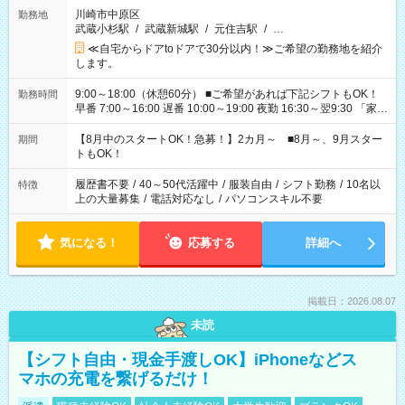
川崎市中原区
勤務地
武蔵小杉駅
/
武蔵新城駅
/
元住吉駅
/
…
≪自宅からドアtoドアで30分以内！≫ご希望の勤務地を紹介
します。
9:00～18:00（休憩60分） ■ご希望があれば下記シフトもOK！
勤務時間
早番 7:00～16:00 遅番 10:00～19:00 夜勤 16:30～翌9:30 「家族
と休みを合わせたい」 「余裕を持って夕飯の準備がしたい」
「できれば残業はしたくない」 など、ご希望を教えてください
【8月中のスタートOK！急募！】2カ月～ ■8月～、9月スター
期間
ね。 ※Wワーク希望の方へ 今ご覧のお仕事で希望する勤務時間
トもOK！
と、もう1つのお仕事の勤務時間。 合計で週40時間を超える場
合は応募できません。
履歴書不要
/
40～50代活躍中
/
服装自由
/
シフト勤務
/
10名以
特徴
上の大量募集
/
電話対応なし
/
パソコンスキル不要
気になる！
応募する
詳細へ
掲載日：2026.08.07
未読
【シフト自由・現金手渡しOK】iPhoneなどス
マホの充電を繋げるだけ！