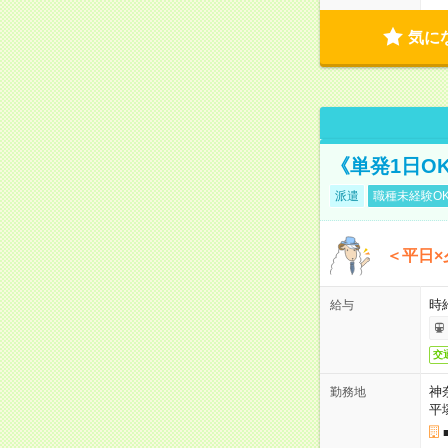
気に
《単発1日O
派遣
職種未経験O
＜平日×
時給
給与
交
神
勤務地
平