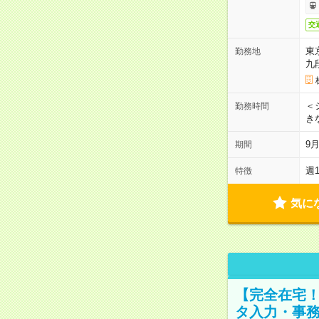
交
東
勤務地
九
＜シ
勤務時間
き
9
期間
週
特徴
気に
【完全在宅！
タ入力・事