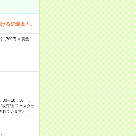
働ける好環境＊。
,700円 × 実働
：30～18：30 。
付/販売/カフェスタッ
されています♪
し