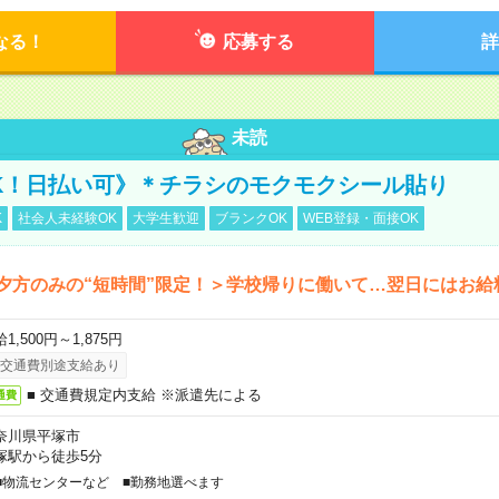
なる！
応募する
詳
未読
K！日払い可》＊チラシのモクモクシール貼り
K
社会人未経験OK
大学生歓迎
ブランクOK
WEB登録・面接OK
夕方のみの“短時間”限定！＞学校帰りに働いて…翌日にはお給
1,500円～1,875円
交通費別途支給あり
■ 交通費規定内支給 ※派遣先による
通費
奈川県平塚市
塚駅から徒歩5分
■物流センターなど ■勤務地選べます