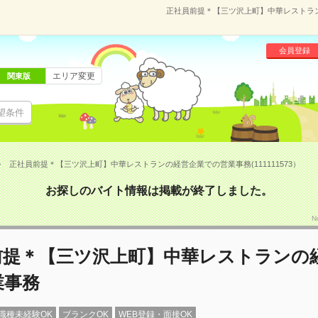
正社員前提＊【三ツ沢上町】中華レストランの
会員登録
エリア変更
関東版
望条件
正社員前提＊【三ツ沢上町】中華レストランの経営企業での営業事務(111111573）
お探しのバイト情報は掲載が終了しました。
N
前提＊【三ツ沢上町】中華レストランの
業事務
職種未経験OK
ブランクOK
WEB登録・面接OK