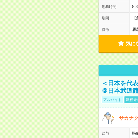
8:
勤務時間
【
期間
履
特徴
気に
＜日本を代
＠日本武道
アルバイト
職種未
サカナク
時
給与