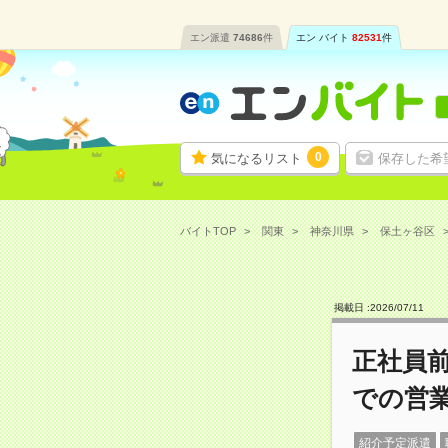
エン派遣
74686
件
エン バイト
82531
件
0
気になるリスト
保存した希
バイトTOP
関東
神奈川県
保土ヶ谷区
掲載日 :
2026
/
07
/
11
正社員
での営
紹介予定派遣