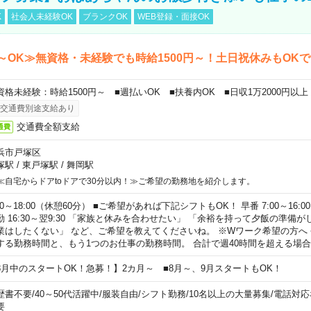
K
社会人未経験OK
ブランクOK
WEB登録・面接OK
～OK≫無資格・未経験でも時給1500円～！土日祝休みもOK
資格未経験：時給1500円～ ■週払いOK ■扶養内OK ■日収1万2000円以上
交通費別途支給あり
交通費全額支給
通費
浜市戸塚区
塚駅
/
東戸塚駅
/
舞岡駅
≪自宅からドアtoドアで30分以内！≫ご希望の勤務地を紹介します。
00～18:00（休憩60分） ■ご希望があれば下記シフトもOK！ 早番 7:00～16:00 遅
勤 16:30～翌9:30 「家族と休みを合わせたい」 「余裕を持って夕飯の準備
業はしたくない」 など、ご希望を教えてくださいね。 ※Wワーク希望の方へ
する勤務時間と、もう1つのお仕事の勤務時間。 合計で週40時間を超える場
8月中のスタートOK！急募！】2カ月～ ■8月～、9月スタートもOK！
歴書不要
/
40～50代活躍中
/
服装自由
/
シフト勤務
/
10名以上の大量募集
/
電話対応
要