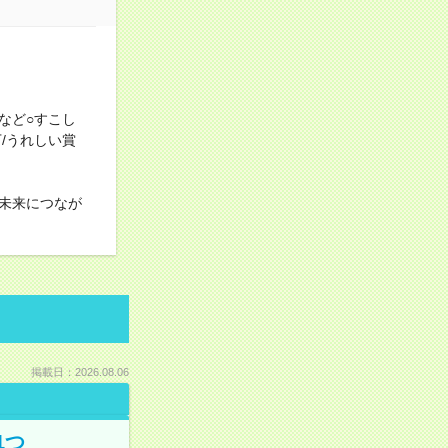
など○すこし
/うれしい賞
未来につなが
掲載日：2026.08.06
1つ