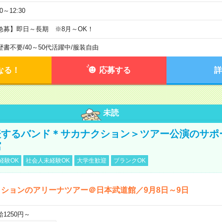
30～12:30
急募】即日～長期 ※8月～OK！
歴書不要
/
40～50代活躍中
/
服装自由
なる！
応募する
詳
未読
表するバンド＊サカナクション＞ツアー公演のサポ
館
経験OK
社会人未経験OK
大学生歓迎
ブランクOK
ションのアリーナツアー＠日本武道館／9月8日～9日
給1250円～