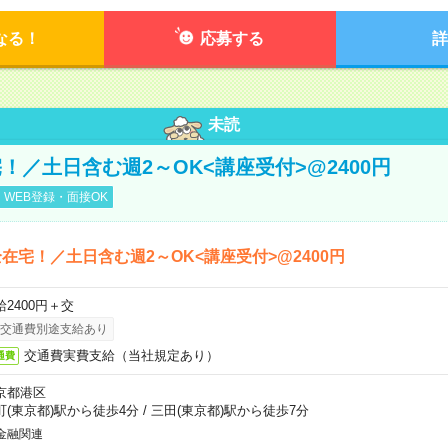
なる！
応募する
詳
未読
！／土日含む週2～OK<講座受付>@2400円
WEB登録・面接OK
在宅！／土日含む週2～OK<講座受付>@2400円
給2400円＋交
交通費別途支給あり
交通費実費支給（当社規定あり）
通費
京都港区
町(東京都)駅から徒歩4分
/
三田(東京都)駅から徒歩7分
金融関連