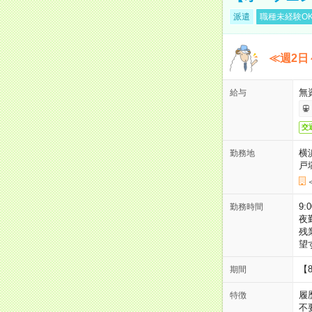
派遣
職種未経験O
≪週2日
無
給与
交
横
勤務地
戸
9:
勤務時間
夜
残
望
【
期間
履
特徴
不