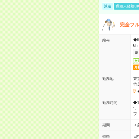
派遣
職種未経験O
完全フ
◆
給与
6h
交
月
東
勤務地
竹
◆
勤務時間
*
フ
＜
期間
日
特徴