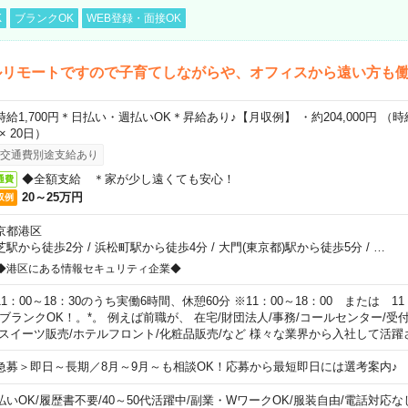
K
ブランクOK
WEB登録・面接OK
ルリモートですので子育てしながらや、オフィスから遠い方も
時給1,700円＊日払い・週払いOK＊昇給あり♪【月収例】 ・約204,000円 （時給1
 × 20日）
交通費別途支給あり
◆全額支給 ＊家が少し遠くても安心！
通費
20～25万円
収例
京都港区
芝駅から徒歩2分
/
浜松町駅から徒歩4分
/
大門(東京都)駅から徒歩5分
/
…
◆港区にある情報セキュリティ企業◆
11：00～18：30のうち実働6時間、休憩60分 ※11：00～18：00 または 11
。ブランクOK！。*。 例えば前職が、 在宅/財団法人/事務/コールセンター/受
 スイーツ販売/ホテルフロント/化粧品販売/など 様々な業界から入社して活躍
急募＞即日～長期／8月～9月～も相談OK！応募から最短即日には選考案内♪
払いOK
/
履歴書不要
/
40～50代活躍中
/
副業・WワークOK
/
服装自由
/
電話対応な