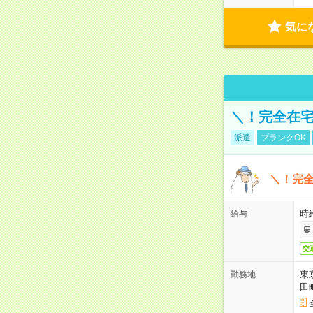
気に
＼！完全在宅
派遣
ブランクOK
＼！完全
時
給与
交
東
勤務地
田