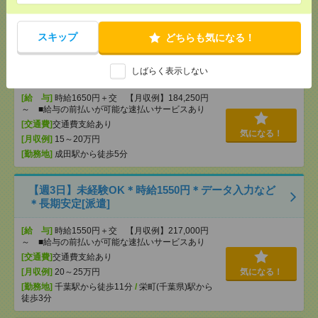
[勤務地]
千葉駅から徒歩4分
/
栄町(千葉県)駅から徒
歩7分
スキップ
どちらも気になる！
2名募集！基本定時で帰れる＊データ入力など＊駅チ
カで通勤がラクラク[派遣]
しばらく表示しない
[給 与]
時給1650円＋交 【月収例】184,250円
～ ■給与の前払いが可能な速払いサービスあり
[交通費]
交通費支給あり
気になる！
[月収例]
15～20万円
[勤務地]
成田駅から徒歩5分
【週3日】未経験OK＊時給1550円＊データ入力など
＊長期安定[派遣]
[給 与]
時給1550円＋交 【月収例】217,000円
～ ■給与の前払いが可能な速払いサービスあり
[交通費]
交通費支給あり
[月収例]
20～25万円
気になる！
[勤務地]
千葉駅から徒歩11分
/
栄町(千葉県)駅から
徒歩3分