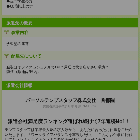
◆昼間学生の方
◆60歳以上の方
派遣先の概要
事業内容
学習塾の運営
配属先について
服装はオフィスカジュアルでOK＊周辺に飲食店が多い環境＊
禁煙（敷地内/屋内）
派遣会社情報
パーソルテンプスタッフ株式会社 首都圏
労働者派遣事業許可番号:派13-010026
派遣会社満足度ランキング選ばれ続けて7年連続No1！
テンプスタッフは業界最大級の求人数から、あなたに合ったお仕事をご紹介
いたします。「ワークライフバランスを重視したい」「こんなお仕事に挑戦
してみたい！」などあなたのご希望を一緒に叶えませんか？