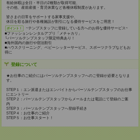
有給休暇は全日・半日の2種類が取得可能、
その他、産前産後・育児休業など各種休暇制度があります。
皆さまの日常をサポートする家事支援や、
休日を彩る旅行や各種施設が割引になる優待サービスをご用意！
~テンプスタッフに登録している方へのお得な優待サービス~
ポイント！
■ファッションレンタルアプリ「メチャカリ」
└パーソルテンプスタッフ限定特典あり！
■海外国内の旅行や宿泊割引
■ハウスクリーニング、ベビーシッターサービス、スポーツクラブなどもお
得に
登録について
★お仕事のご紹介にはパーソルテンプスタッフへのご登録が必要となりま
す。
STEP１：エン派遣またはエンバイトからパーソルテンプスタッフのお仕事
にエントリー
STEP２：パーソルテンプスタッフからメールまたは電話にて登録のご案
内
STEP３：パーソルテンプスタッフへ登録手続き
STEP４：お仕事のご紹介
STEP５：お仕事スタート！