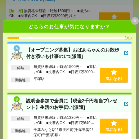
[給 与]
無資格未経験：時給1500円～ ■週払い
OK ■扶養内OK ■日収1万2000円以上
×
[交通費]
交通費全額支給
気になる！
どちらのお仕事が気になりますか？
[勤務地]
平塚駅
1
/10
説明会参加で全員に【現金2千円相当プレゼント】生
【オープニング募集】おばあちゃんのお散歩
活のお手伝い[派遣]
付き添いも仕事の1つ[派遣]
[給 与]
無資格未経験：時給1330円～ ■週払い
無資格未経験：時給1500円～ ■週払
OK ■扶養内OK ■日収1万640円以上
給与
いOK ■扶養内OK ■日収1万2000円
[交通費]
交通費全額支給
以上
気になる！
平塚駅
気になる!
勤務地
[勤務地]
千葉みなと駅
/
市役所前(千葉県)駅
/
栄町
(千葉県)駅
/
…
説明会参加で全員に【現金2千円相当プレゼ
＜高時給1700円＞人気の事務＊駅近でアクセス良好
[派遣]
ント】生活のお手伝い[派遣]
無資格未経験：時給1330円～ ■週払
[給 与]
給与
時給1700円＋交 【月収例】293,250円
いOK ■扶養内OK ■日収1万640円
～ ■給与の前払いが可能な速払いサービスあり
以上
千葉みなと駅 / 市役所前(千葉県)駅 /
気になる!
[交通費]
交通費支給あり
勤務地
栄町(千葉県)駅 / …
[月収例]
25～30万円
気になる！