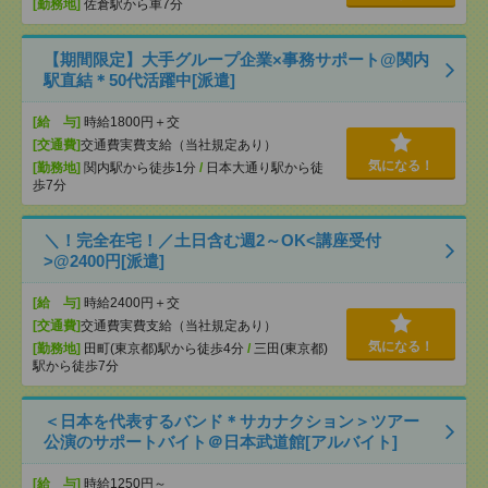
[勤務地]
佐倉駅から車7分
【期間限定】大手グループ企業×事務サポート@関内
駅直結＊50代活躍中[派遣]
[給 与]
時給1800円＋交
[交通費]
交通費実費支給（当社規定あり）
気になる！
[勤務地]
関内駅から徒歩1分
/
日本大通り駅から徒
歩7分
＼！完全在宅！／土日含む週2～OK<講座受付
>@2400円[派遣]
[給 与]
時給2400円＋交
[交通費]
交通費実費支給（当社規定あり）
気になる！
[勤務地]
田町(東京都)駅から徒歩4分
/
三田(東京都)
駅から徒歩7分
＜日本を代表するバンド＊サカナクション＞ツアー
公演のサポートバイト＠日本武道館[アルバイト]
[給 与]
時給1250円～