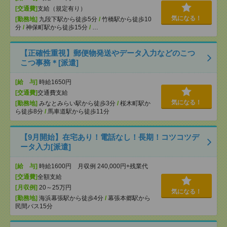
[交通費]
支給（規定有り）
気になる！
[勤務地]
九段下駅から徒歩5分
/
竹橋駅から徒歩10
分
/
神保町駅から徒歩15分
/
…
【正確性重視】郵便物発送やデータ入力などのこつ
こつ事務＊[派遣]
[給 与]
時給1650円
[交通費]
交通費支給
気になる！
[勤務地]
みなとみらい駅から徒歩3分
/
桜木町駅か
ら徒歩8分
/
馬車道駅から徒歩11分
【9月開始】在宅あり！電話なし！長期！コツコツデ
ータ入力[派遣]
[給 与]
時給1600円 月収例 240,000円+残業代
[交通費]
全額支給
[月収例]
20～25万円
気になる！
[勤務地]
海浜幕張駅から徒歩4分
/
幕張本郷駅から
民間バス15分