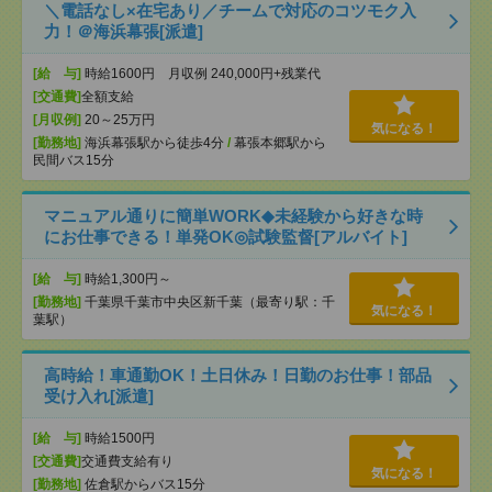
＼電話なし×在宅あり／チームで対応のコツモク入
力！＠海浜幕張[派遣]
[給 与]
時給1600円 月収例 240,000円+残業代
[交通費]
全額支給
[月収例]
20～25万円
気になる！
[勤務地]
海浜幕張駅から徒歩4分
/
幕張本郷駅から
民間バス15分
マニュアル通りに簡単WORK◆未経験から好きな時
にお仕事できる！単発OK◎試験監督[アルバイト]
[給 与]
時給1,300円～
[勤務地]
千葉県千葉市中央区新千葉（最寄り駅：千
気になる！
葉駅）
高時給！車通勤OK！土日休み！日勤のお仕事！部品
受け入れ[派遣]
[給 与]
時給1500円
[交通費]
交通費支給有り
気になる！
[勤務地]
佐倉駅からバス15分