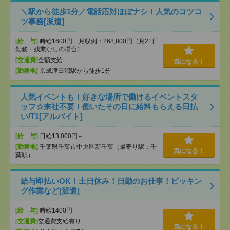
＼駅から徒歩1分／電話応対ほぼナシ！人気のコツコ
ツ事務[派遣]
[給 与]
時給1600円 月収例：268,800円（月21日
勤務・残業なしの場合）
[交通費]
全額支給
気になる！
[勤務地]
京成津田沼駅から徒歩1分
人気イベントも！好きな場所で働けるイベントスタ
ッフ☆来社不要！働いたその日に給料もらえる日払
い/T1[アルバイト]
[給 与]
日給13,000円～
[勤務地]
千葉県千葉市中央区新千葉（最寄り駅：千
気になる！
葉駅）
給与即払いOK！土日休み！日勤のお仕事！ピッキン
グ作業など[派遣]
[給 与]
時給1400円
[交通費]
交通費支給有り
気になる！