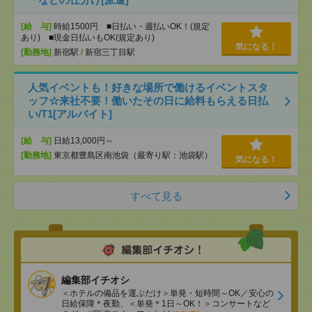
[給 与]
時給1500円 ■日払い・週払いOK！(規定
あり) ■現金日払いもOK(規定あり)
気になる！
[勤務地]
新宿駅
/
新宿三丁目駅
人気イベントも！好きな場所で働けるイベントスタ
ッフ☆来社不要！働いたその日に給料もらえる日払
い/T1[アルバイト]
[給 与]
日給13,000円～
[勤務地]
東京都豊島区南池袋（最寄り駅：池袋駅）
気になる！
すべて見る
編集部イチオシ
＜ホテルの備品を運ぶだけ＞単発・短時間～OK／安心の
日給保障＊夜勤、＜単発＊1日～OK！＞コンサートなど