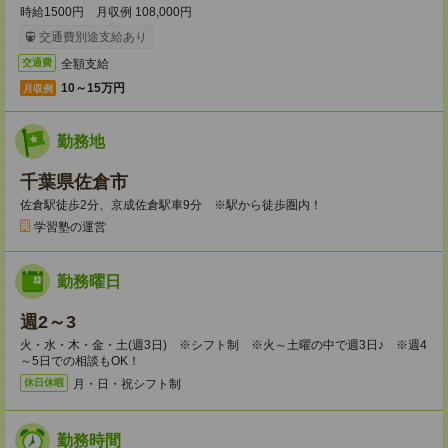
時給1500円 月収例 108,000円
交通費別途支給あり
全額支給
交通費
10～15万円
月収例
勤務地
千葉県佐倉市
佐倉駅徒歩2分、京成佐倉駅車9分 ※駅から徒歩圏内！
学習塾の運営
勤務曜日
週2～3
火・水・木・金・土(週3日) ※シフト制 ※火～土曜の中で週3日♪ ※週4
～5日での相談もOK！
月・日・祝シフト制
休日休暇
勤務時間