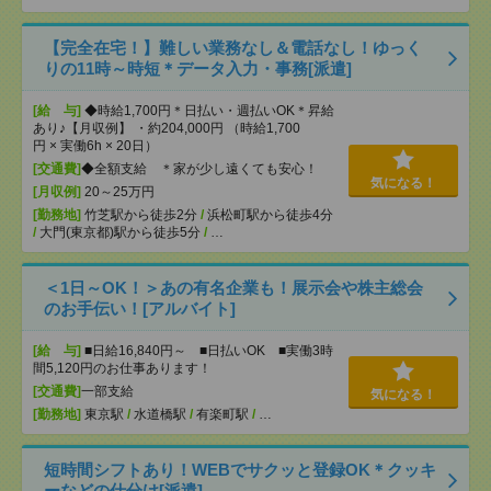
【完全在宅！】難しい業務なし＆電話なし！ゆっく
りの11時～時短＊データ入力・事務[派遣]
[給 与]
◆時給1,700円＊日払い・週払いOK＊昇給
あり♪【月収例】 ・約204,000円 （時給1,700
円 × 実働6h × 20日）
[交通費]
◆全額支給 ＊家が少し遠くても安心！
気になる！
[月収例]
20～25万円
[勤務地]
竹芝駅から徒歩2分
/
浜松町駅から徒歩4分
/
大門(東京都)駅から徒歩5分
/
…
＜1日～OK！＞あの有名企業も！展示会や株主総会
のお手伝い！[アルバイト]
[給 与]
■日給16,840円～ ■日払いOK ■実働3時
間5,120円のお仕事あります！
[交通費]
一部支給
気になる！
[勤務地]
東京駅
/
水道橋駅
/
有楽町駅
/
…
短時間シフトあり！WEBでサクッと登録OK＊クッキ
ーなどの仕分け[派遣]