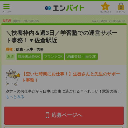
0
メニュー
気になる！
ログイン
NEW
掲載日 :2026
/
08
/
05
No.TEMPGT26-0504763
＼扶養枠内＆週3日／学習塾での運営サポー
ト事務！▼佐倉駅近
職種：
総務・人事・労務
派遣
職種未経験OK
ブランクOK
WEB登録・面接OK
【空いた時間にお仕事！】生徒さんと先生のサポー
ト事務！
夕方～のお仕事だから日中は自由に過ごせる＊うれしい！駅近の職
...
もっとみる
応募ページへ