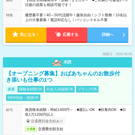
【現在も積極採用中！急募！】2カ月～ ■ご応募から最短2～3
期間
の方へ 今ご覧のお仕事で希望する勤務時間と、もう1つのお仕事
日後の就業も相談可能です！
の勤務時間。 合計で週40時間を超える場合は応募できません。
履歴書不要
/
40～50代活躍中
/
服装自由
/
シフト勤務
/
10名以
特徴
上の大量募集
/
電話対応なし
/
パソコンスキル不要
気になる！
応募する
詳細へ
掲載日：2026.08.09
未読
【オープニング募集】おばあちゃんのお散歩付
き添いも仕事の1つ
派遣
職種未経験OK
社会人未経験OK
ブランクOK
WEB登録・面接OK
無資格未経験：時給1400円～ ■週払いOK ■扶養内OK ■日
給与
収1万1200円以上
交通費別途支給あり
交通費全額支給
交通費