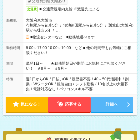
交通費別途支給あり
■ 交通費規定内支給 ※派遣先による
交通費
大阪府東大阪市
勤務地
布施駅から徒歩5分
/
鴻池新田駅から徒歩5分
/
瓢箪山(大阪府)
駅から徒歩5分
/
…
■物流センターなど ■勤務地選べます
9:00～17:00 10:00～19:00 など ■ 他の時間帯もお気軽にご相
勤務時間
談ください！
単発1日～！ ★勤務開始日や期間はお気軽にご相談くださ
期間
い！ ＃8月～ ＃9月～
週1日からOK
/
日払いOK
/
履歴書不要
/
40～50代活躍中
/
副
特徴
業・WワークOK
/
服装自由
/
シフト勤務
/
10名以上の大量募
集
/
電話対応なし
/
パソコンスキル不要
気になる！
応募する
詳細へ