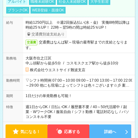
アルバイト
職種未経験OK
社会人未経験OK
大学生歓迎
ブランクOK
WEB登録・面接OK
時給1250円以上 ※週2回振込払い(水・金) 実働8時間以降は
給与
時給25％UP！ 22時～翌5時の間は時給25％UP！
交通費別途支給あり
交通費はなんば駅～現場の最寄駅までの支給となりま
交通費
す。
大阪市住之江区
勤務地
中ふ頭駅から徒歩5分
/
コスモスクエア駅から徒歩10分
株式会社ウエストサイド難波支店
▽シフト時間例 07:00～10:00 09:00～17:00 13:00～17:00 22:00
勤務時間
～29:00 他にも現場によってシフトは色々ございます☆彡 案件
次第では午前中で終わるお仕事も...！
1日だけの単発勤務も可能！
期間
週1日からOK
/
日払いOK
/
履歴書不要
/
40～50代活躍中
/
副
特徴
業・WワークOK
/
服装自由
/
シフト勤務
/
電話対応なし
/
パソ
コンスキル不要
気になる！
応募する
詳細へ