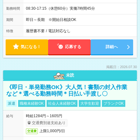
08:30-17:15（休憩60分）実働7時間45分
勤務時間
即日～長期 ※開始日相談OK
期間
履歴書不要
/
電話対応なし
特徴
気になる！
応募する
詳細へ
掲載日：2026.07.30
未読
《即日・単発勤務OK》大人気！書類の封入作業
など＊選べる勤務時間＊日払い手渡し〇
派遣
職種未経験OK
社会人未経験OK
大学生歓迎
ブランクOK
時給1284円～1605円
給与
交通費別途支給あり
上限1,000円/日
交通費