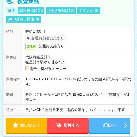
包、検査業務
派遣
職種未経験OK
社会人未経験OK
ブランクOK
WEB登録・面接OK
時給1400円
給与
交通費別途支給あり
交通費支給有り
交通費
大阪府寝屋川市
勤務地
寝屋川市駅から徒歩5分
電子・機械系メーカー
10:00～16:00 10:00～17:00 ※表記のうち実働5時間から6時間で
勤務時間
す。
長期【ご応募から1週間以内(最短2日目)のスピード就業が可能】
期間
即日～
日払いOK
/
履歴書不要
/
電話対応なし
/
パソコンスキル不要
特徴
気になる！
応募する
詳細へ