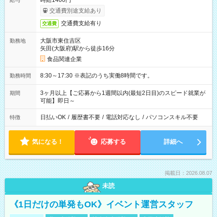
時給1400円
給与
交通費別途支給あり
交通費支給有り
交通費
大阪市東住吉区
勤務地
矢田(大阪府)駅から徒歩16分
食品関連企業
8:30～17:30 ※表記のうち実働8時間です。
勤務時間
3ヶ月以上【ご応募から1週間以内(最短2日目)のスピード就業が
期間
可能】即日～
日払いOK
/
履歴書不要
/
電話対応なし
/
パソコンスキル不要
特徴
気になる！
応募する
詳細へ
掲載日：2026.08.07
未読
《1日だけの単発もOK》イベント運営スタッフ