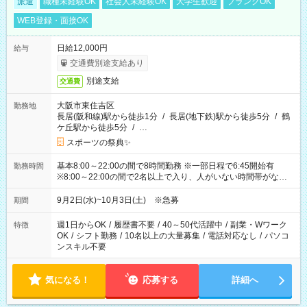
派遣
職種未経験OK
社会人未経験OK
大学生歓迎
ブランクOK
WEB登録・面接OK
日給12,000円
給与
交通費別途支給あり
別途支給
交通費
大阪市東住吉区
勤務地
長居(阪和線)駅から徒歩1分
/
長居(地下鉄)駅から徒歩5分
/
鶴
ケ丘駅から徒歩5分
/
…
スポーツの祭典✨
基本8:00～22:00の間で8時間勤務 ※一部日程で6:45開始有
勤務時間
※8:00～22:00の間で2名以上で入り、人がいない時間帯がない
ように相方と時間を分け合うイメージです
9月2日(水)~10月3日(土) ※急募
期間
週1日からOK
/
履歴書不要
/
40～50代活躍中
/
副業・Wワーク
特徴
OK
/
シフト勤務
/
10名以上の大量募集
/
電話対応なし
/
パソコ
ンスキル不要
気になる！
応募する
詳細へ