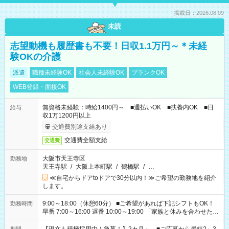
掲載日：2026.08.09
未読
志望動機も履歴書も不要！日収1.1万円～＊未経
験OKの介護
派遣
職種未経験OK
社会人未経験OK
ブランクOK
WEB登録・面接OK
無資格未経験：時給1400円～ ■週払いOK ■扶養内OK ■日
給与
収1万1200円以上
交通費別途支給あり
交通費全額支給
交通費
大阪市天王寺区
勤務地
天王寺駅
/
大阪上本町駅
/
鶴橋駅
/
…
≪自宅からドアtoドアで30分以内！≫ご希望の勤務地を紹介
します。
9:00～18:00（休憩60分） ■ご希望があれば下記シフトもOK！
勤務時間
早番 7:00～16:00 遅番 10:00～19:00 「家族と休みを合わせた
い」 「余裕を持って夕飯の準備がしたい」 「できれば残業はし
たくない」 など、ご希望を教えてくださいね。 ※Wワーク希望