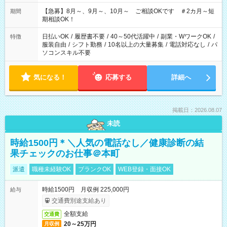
11：00～19：00 ＊12：00～19：00 ＊13：00～19：00
【急募】8月～、9月～、10月～ ご相談OKです ＃2カ月～短
期間
期相談OK！
日払いOK
/
履歴書不要
/
40～50代活躍中
/
副業・WワークOK
/
特徴
服装自由
/
シフト勤務
/
10名以上の大量募集
/
電話対応なし
/
パ
ソコンスキル不要
気になる！
応募する
詳細へ
掲載日：2026.08.07
未読
時給1500円＊＼人気の電話なし／健康診断の結
果チェックのお仕事＠本町
派遣
職種未経験OK
ブランクOK
WEB登録・面接OK
時給1500円 月収例 225,000円
給与
交通費別途支給あり
全額支給
交通費
20～25万円
月収例