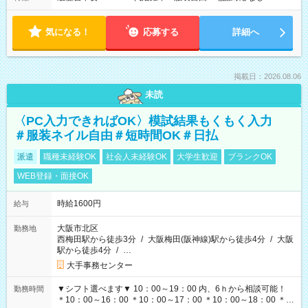
気になる！
応募する
詳細へ
掲載日：2026.08.06
未読
〈PC入力できればOK〉模試結果もくもく入力
＃服装ネイル自由＃短時間OK＃日払
派遣
職種未経験OK
社会人未経験OK
大学生歓迎
ブランクOK
WEB登録・面接OK
時給1600円
給与
大阪市北区
勤務地
西梅田駅から徒歩3分
/
大阪梅田(阪神線)駅から徒歩4分
/
大阪
駅から徒歩4分
/
…
大手事務センター
▼シフト選べます▼ 10：00～19：00 内、6ｈから相談可能！
勤務時間
＊10：00～16：00 ＊10：00～17：00 ＊10：00～18：00 ＊