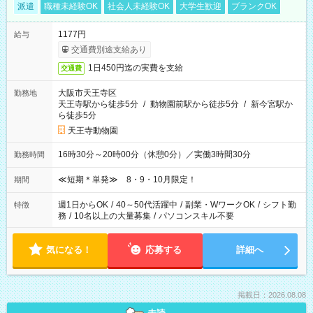
派遣
職種未経験OK
社会人未経験OK
大学生歓迎
ブランクOK
1177円
給与
交通費別途支給あり
1日450円迄の実費を支給
交通費
大阪市天王寺区
勤務地
天王寺駅から徒歩5分
/
動物園前駅から徒歩5分
/
新今宮駅か
ら徒歩5分
天王寺動物園
16時30分～20時00分（休憩0分）／実働3時間30分
勤務時間
≪短期＊単発≫ 8・9・10月限定！
期間
週1日からOK
/
40～50代活躍中
/
副業・WワークOK
/
シフト勤
特徴
務
/
10名以上の大量募集
/
パソコンスキル不要
気になる！
応募する
詳細へ
掲載日：2026.08.08