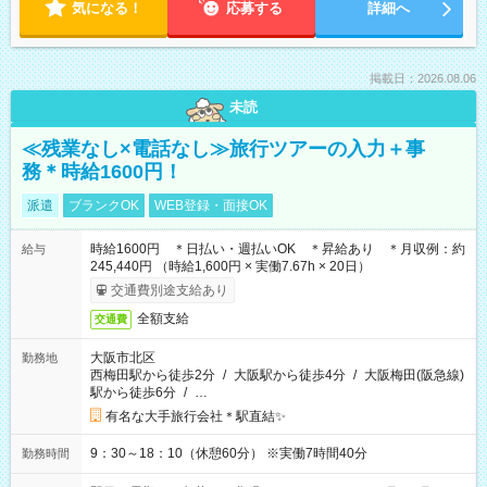
気になる！
応募する
詳細へ
掲載日：2026.08.06
未読
≪残業なし×電話なし≫旅行ツアーの入力＋事
務＊時給1600円！
派遣
ブランクOK
WEB登録・面接OK
時給1600円 ＊日払い・週払いOK ＊昇給あり ＊月収例：約
給与
245,440円 （時給1,600円 × 実働7.67h × 20日）
交通費別途支給あり
全額支給
交通費
大阪市北区
勤務地
西梅田駅から徒歩2分
/
大阪駅から徒歩4分
/
大阪梅田(阪急線)
駅から徒歩6分
/
…
有名な大手旅行会社＊駅直結✨
9：30～18：10（休憩60分） ※実働7時間40分
勤務時間