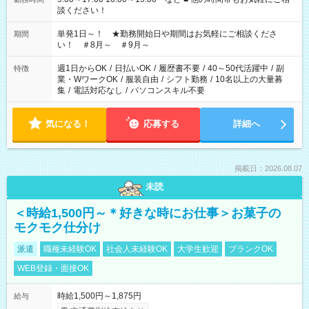
談ください！
単発1日～！ ★勤務開始日や期間はお気軽にご相談くださ
期間
い！ ＃8月～ ＃9月～
週1日からOK
/
日払いOK
/
履歴書不要
/
40～50代活躍中
/
副
特徴
業・WワークOK
/
服装自由
/
シフト勤務
/
10名以上の大量募
集
/
電話対応なし
/
パソコンスキル不要
気になる！
応募する
詳細へ
掲載日：2026.08.07
未読
＜時給1,500円～＊好きな時にお仕事＞お菓子の
モクモク仕分け
派遣
職種未経験OK
社会人未経験OK
大学生歓迎
ブランクOK
WEB登録・面接OK
時給1,500円～1,875円
給与