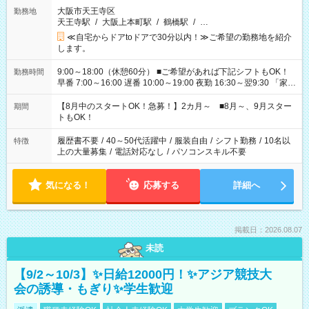
大阪市天王寺区
勤務地
天王寺駅
/
大阪上本町駅
/
鶴橋駅
/
…
≪自宅からドアtoドアで30分以内！≫ご希望の勤務地を紹介
します。
9:00～18:00（休憩60分） ■ご希望があれば下記シフトもOK！
勤務時間
早番 7:00～16:00 遅番 10:00～19:00 夜勤 16:30～翌9:30 「家族
と休みを合わせたい」 「余裕を持って夕飯の準備がしたい」
「できれば残業はしたくない」 など、ご希望を教えてください
【8月中のスタートOK！急募！】2カ月～ ■8月～、9月スター
期間
ね。 ※Wワーク希望の方へ 今ご覧のお仕事で希望する勤務時間
トもOK！
と、もう1つのお仕事の勤務時間。 合計で週40時間を超える場
合は応募できません。
履歴書不要
/
40～50代活躍中
/
服装自由
/
シフト勤務
/
10名以
特徴
上の大量募集
/
電話対応なし
/
パソコンスキル不要
気になる！
応募する
詳細へ
掲載日：2026.08.07
未読
【9/2～10/3】✨日給12000円！✨アジア競技大
会の誘導・もぎり✨学生歓迎