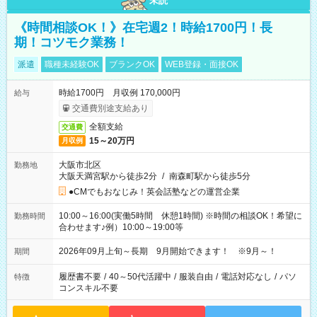
未読
《時間相談OK！》在宅週2！時給1700円！長
期！コツモク業務！
派遣
職種未経験OK
ブランクOK
WEB登録・面接OK
時給1700円 月収例 170,000円
給与
交通費別途支給あり
全額支給
交通費
15～20万円
月収例
大阪市北区
勤務地
大阪天満宮駅から徒歩2分
/
南森町駅から徒歩5分
●CMでもおなじみ！英会話塾などの運営企業
10:00～16:00(実働5時間 休憩1時間) ※時間の相談OK！希望に
勤務時間
合わせます♪例）10:00～19:00等
2026年09月上旬～長期 9月開始できます！ ※9月～！
期間
履歴書不要
/
40～50代活躍中
/
服装自由
/
電話対応なし
/
パソ
特徴
コンスキル不要