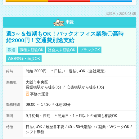
掲載日：2026.08.05
未読
週3～＆短期もOK！バックオフィス業務〇高時
給2000円！交通費別途支給
派遣
職種未経験OK
社会人未経験OK
ブランクOK
WEB登録・面接OK
時給 2000円 ＊日払い・週払いOK（当社規定）
給与
大阪市中央区
勤務地
長堀橋駅から徒歩3分
/
心斎橋駅から徒歩10分
事務の運営
09:00 ～ 17:30 ＊休憩60分
勤務時間
9月初旬～長期 ＊開始日・1ヶ月以上の短期も相談OK
期間
日払いOK
/
履歴書不要
/
40～50代活躍中
/
副業・WワークOK
/
特徴
シフト勤務