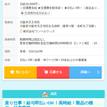
日給16,500円～
給与
＋交通費支給 ★交通費全額支給！ ★日払いOK！（規定あり） ┗
働いたその日に現金GET♪ お仕事後はコンビニATMから 日払
交通費別途支給あり
い分を引き落とせます！ 【試用期間】試用期間なし
大阪市天王寺区
勤務地
大阪府大阪市天王寺区生玉前町（最寄り駅：谷町九丁目駅）
株式会社ワンベルウッズ
勤務時間は指定なし
勤務時間
変形労働時間制 想定労働時間160時間/月 【シフト例】 ・10：
00～20：00
単発・1日のみOK
期間
日払いOK / 副業・WワークOK / 10名以上の大量募集
特徴
気になる！
応募する
詳細へ
未読
座り仕事！給与即払いOK！高時給！製品の梱