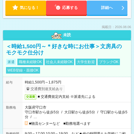
気になる！
応募する
詳細へ
掲載日：2026.08.06
未読
＜時給1,500円～＊好きな時にお仕事＞文房具の
モクモク仕分け
派遣
職種未経験OK
社会人未経験OK
大学生歓迎
ブランクOK
WEB登録・面接OK
時給1,500円～1,875円
給与
交通費別途支給あり
■ 交通費規定内支給 ※派遣先による
交通費
大阪府守口市
勤務地
守口市駅から徒歩5分
/
大日駅から徒歩5分
/
守口駅から徒歩5
分
/
…
■物流センターなど ■勤務地選べます
9:00～17:00 10:00～19:00 など ■ 他の時間帯もお気軽にご相
勤務時間