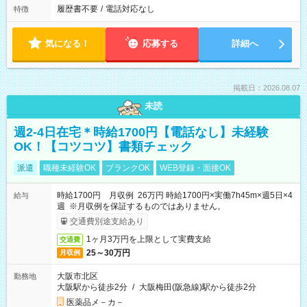
履歴書不要
/
電話対応なし
特徴
気になる！
応募する
詳細へ
掲載日：2026.08.07
未読
週2-4日在宅＊時給1700円【電話なし】未経験
OK！【コツコツ】書類チェック
派遣
職種未経験OK
ブランクOK
WEB登録・面接OK
時給1700円 月収例 26万円 時給1700円×実働7h45m×週5日×4
給与
週 ※月収例を保証するものではありません。
交通費別途支給あり
1ヶ月3万円を上限として実費支給
交通費
25～30万円
月収例
大阪市北区
勤務地
大阪駅から徒歩2分
/
大阪梅田(阪急線)駅から徒歩2分
医薬品メ－カ－