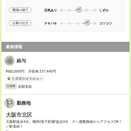
職場の様子
活気あり
しずか
仕事の仕方
テキパキ
コツコツ
募集情報
給与
時給1600円 月収例 237,440円
交通費別途支給あり
全額支給
交通費
勤務地
大阪市北区
大阪駅徒歩4分、梅田(地下鉄)駅徒歩3分 ※＼複数路線からアクセスOK！
／駅直結！