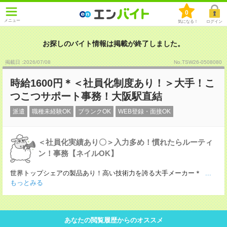
0
メニュー
気になる！
ログイン
お探しのバイト情報は掲載が終了しました。
掲載日 :2026
/
07
/
08
No.TSW26-0508080
時給1600円＊＜社員化制度あり！＞大手！こ
つこつサポート事務！大阪駅直結
派遣
職種未経験OK
ブランクOK
WEB登録・面接OK
＜社員化実績あり〇＞入力多め！慣れたらルーティ
ン！事務【ネイルOK】
世界トップシェアの製品あり！高い技術力を誇る大手メーカー＊
...
もっとみる
あなたの閲覧履歴からのオススメ