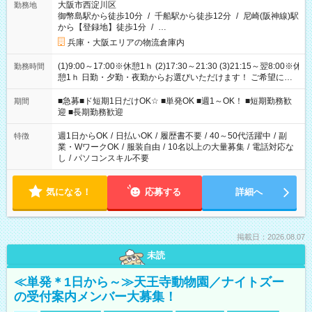
大阪市西淀川区
勤務地
御幣島駅から徒歩10分
/
千船駅から徒歩12分
/
尼崎(阪神線)駅
から【登録地】徒歩1分
/
…
兵庫・大阪エリアの物流倉庫内
(1)9:00～17:00※休憩1ｈ (2)17:30～21:30 (3)21:15～翌8:00※休
勤務時間
憩1ｈ 日勤・夕勤・夜勤からお選びいただけます！ ご希望に合
わせて働けるお仕事です(*^^*) 【その他選べる勤務時間】 8-17
時/9-17時/9-18時/10-18時/11-21時/18-22時/20-翌4時/21-翌5
■急募■ド短期1日だけOK☆ ■単発OK ■週1～OK！ ■短期勤務歓
期間
時/22-翌6時/0-翌8時 ご自身のご都合で選んで頂ける完全自由シ
迎 ■長期勤務歓迎
フト！
週1日からOK
/
日払いOK
/
履歴書不要
/
40～50代活躍中
/
副
特徴
業・WワークOK
/
服装自由
/
10名以上の大量募集
/
電話対応な
し
/
パソコンスキル不要
気になる！
応募する
詳細へ
掲載日：2026.08.07
未読
≪単発＊1日から～≫天王寺動物園／ナイトズー
の受付案内メンバー大募集！