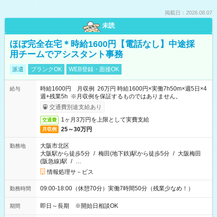
掲載日：2026.08.07
未読
ほぼ完全在宅＊時給1600円【電話なし】中途採
用チームでアシスタント事務
派遣
ブランクOK
WEB登録・面接OK
時給1600円 月収例 26万円 時給1600円×実働7h50m×週5日×4
給与
週+残業5h ※月収例を保証するものではありません。
交通費別途支給あり
1ヶ月3万円を上限として実費支給
交通費
25～30万円
月収例
大阪市北区
勤務地
大阪駅から徒歩5分
/
梅田(地下鉄)駅から徒歩5分
/
大阪梅田
(阪急線)駅
/
…
情報処理サ－ビス
09:00-18:00（休憩70分）実働7時間50分（残業少なめ！）
勤務時間
即日～長期 ※開始日相談OK
期間