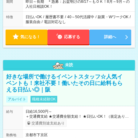
即日～長期 ＊急募：お盆明けの8/17～もＯＫ！8月～9月～の
期間
入社日相談OK！
日払いOK
/
履歴書不要
/
40～50代活躍中
/
副業・WワークOK
/
特徴
服装自由
/
電話対応なし
気になる！
応募する
詳細へ
未読
好きな場所で働けるイベントスタッフ☆人気イ
ベントも！来社不要！働いたその日に給料もら
える日払い◎｜阪
アルバイト
職種未経験OK
日給16,500円～
給与
＋交通費支給 ★交通費全額支給！ ★日払いOK！（規定あり） ┗
働いたその日に現金GET♪ お仕事後はコンビニATMから 日払
交通費別途支給あり
い分を引き落とせます！ 【試用期間】試用期間なし
京都市下京区
勤務地