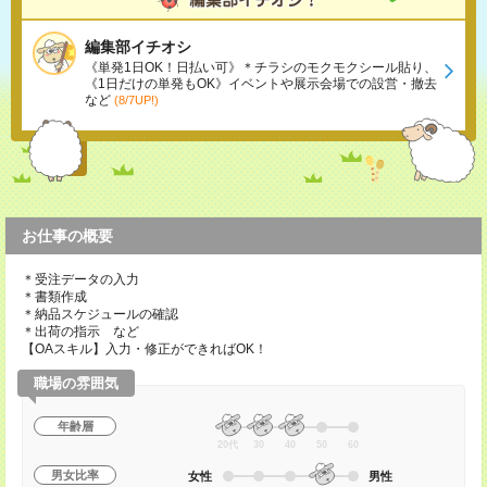
編集部イチオシ
《単発1日OK！日払い可》＊チラシのモクモクシール貼り、
《1日だけの単発もOK》イベントや展示会場での設営・撤去
など
(8/7UP!)
お仕事の概要
＊受注データの入力
＊書類作成
＊納品スケジュールの確認
＊出荷の指示 など
【OAスキル】入力・修正ができればOK！
職場の雰囲気
年齢層
20代
30
40
50
60
男女比率
女性
男性