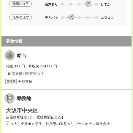
職場の様子
活気あり
しずか
仕事の仕方
テキパキ
コツコツ
募集情報
給与
時給1600円 月収例 224,000円
交通費別途支給あり
全額支給
交通費
勤務地
大阪市中央区
淀屋橋駅徒歩3分、肥後橋駅徒歩2分
＜大手企業★＞学生・社員寮の運営＆リゾートホテル運営会社