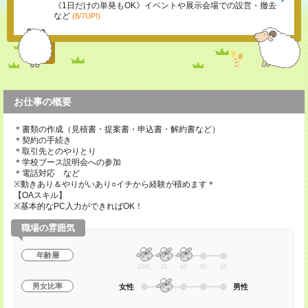
《1日だけの単発もOK》イベントや展示会場での設営・撤去
など
(8/7UP!)
お仕事の概要
＊書類の作成（見積書・提案書・申込書・解約書など）
＊契約の手続き
＊取引先とのやりとり
＊学校ブース説明会への参加
＊電話対応 など
※動きあり＆やりがいあり○イチから経験が積めます＊
【OAスキル】
※基本的なPC入力ができればOK！
職場の雰囲気
年齢層
20代
30
40
50
60
男女比率
女性
男性