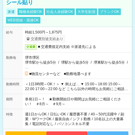
シール貼り
派遣
職種未経験OK
社会人未経験OK
大学生歓迎
ブランクOK
WEB登録・面接OK
時給1,500円～1,875円
給与
交通費別途支給あり
■ 交通費規定内支給 ※派遣先による
交通費
堺市堺区
勤務地
堺市駅から徒歩5分
/
堺駅から徒歩5分
/
堺東駅から徒歩5分
/
…
■物流センターなど ■勤務地選べます
＜1日3時間～OK！＞ ▼ 例えば… ▼ 15:00～18:00 15:00～
勤務時間
22:00 17:00～22:00 など こちら以外の時間もお気軽にご相談く
ださい！
単発1日～！ ★勤務開始日や期間はお気軽にご相談くださ
期間
い！ ＃8月～ ＃9月～
週1日からOK
/
日払いOK
/
履歴書不要
/
40～50代活躍中
/
副
特徴
業・WワークOK
/
服装自由
/
シフト勤務
/
10名以上の大量募
集
/
電話対応なし
/
パソコンスキル不要