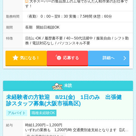
大手スーパーの食品加工の工場でかんたん軽作業のお仕事で
す！
〈夜勤〉 0：00～翌8：30 実働：7.5時間 休憩：60分
勤務時間
長期 開始日相談OK
期間
日払いOK
/
履歴書不要
/
40～50代活躍中
/
服装自由
/
シフト勤
特徴
務
/
電話対応なし
/
パソコンスキル不要
気になる！
応募する
詳細へ
未読
未経験者の方歓迎 8/21(金) 1日のみ 出張健
診スタッフ募集(大阪市福島区)
アルバイト
職種未経験OK
時給1,200円～1,200円
給与
いずれの業務も 1,200円/時 交通費別途支給となります 【試用
期間】試用期間なし