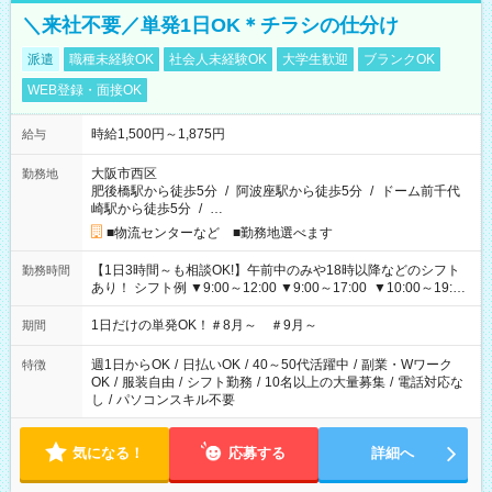
＼来社不要／単発1日OK＊チラシの仕分け
派遣
職種未経験OK
社会人未経験OK
大学生歓迎
ブランクOK
WEB登録・面接OK
時給1,500円～1,875円
給与
大阪市西区
勤務地
肥後橋駅から徒歩5分
/
阿波座駅から徒歩5分
/
ドーム前千代
崎駅から徒歩5分
/
…
■物流センターなど ■勤務地選べます
【1日3時間～も相談OK!】午前中のみや18時以降などのシフト
勤務時間
あり！ シフト例 ▼9:00～12:00 ▼9:00～17:00 ▼10:00～19:00
▼18:00～21:00
1日だけの単発OK！＃8月～ ＃9月～
期間
週1日からOK
/
日払いOK
/
40～50代活躍中
/
副業・Wワーク
特徴
OK
/
服装自由
/
シフト勤務
/
10名以上の大量募集
/
電話対応な
し
/
パソコンスキル不要
気になる！
応募する
詳細へ