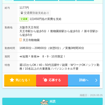
1177円
給与
交通費別途支給あり
1日450円迄の実費を支給
交通費
大阪市天王寺区
勤務地
天王寺駅から徒歩5分
/
動物園前駅から徒歩5分
/
新今宮駅か
ら徒歩5分
天王寺動物園
16時30分～20時00分（休憩0分）／実働3時間30分
勤務時間
≪短期＊単発≫ 8・9・10月限定！
期間
週1日からOK
/
40～50代活躍中
/
副業・WワークOK
/
シフト勤
特徴
務
/
10名以上の大量募集
/
パソコンスキル不要
気になる！
応募する
詳細へ
掲載日：2026.08.05
未読