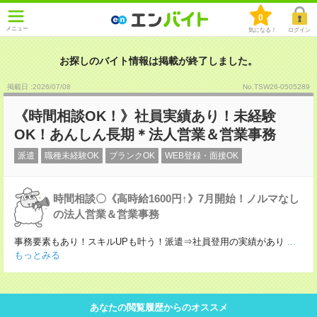
0
メニュー
気になる！
ログイン
お探しのバイト情報は掲載が終了しました。
掲載日 :2026
/
07
/
08
No.TSW26-0505289
《時間相談OK！》社員実績あり！未経験
OK！あんしん長期＊法人営業＆営業事務
派遣
職種未経験OK
ブランクOK
WEB登録・面接OK
時間相談〇《高時給1600円↑》7月開始！ノルマなし
の法人営業＆営業事務
事務要素もあり！スキルUPも叶う！派遣⇒社員登用の実績があり
...
もっとみる
あなたの閲覧履歴からのオススメ