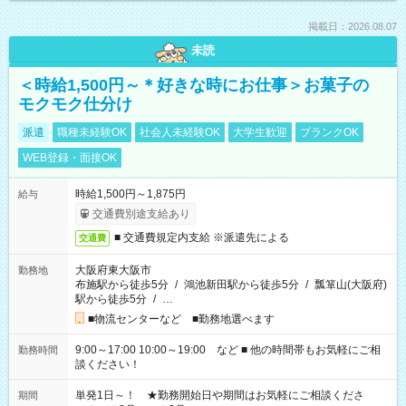
掲載日：2026.08.07
未読
＜時給1,500円～＊好きな時にお仕事＞お菓子の
モクモク仕分け
派遣
職種未経験OK
社会人未経験OK
大学生歓迎
ブランクOK
WEB登録・面接OK
時給1,500円～1,875円
給与
交通費別途支給あり
■ 交通費規定内支給 ※派遣先による
交通費
大阪府東大阪市
勤務地
布施駅から徒歩5分
/
鴻池新田駅から徒歩5分
/
瓢箪山(大阪府)
駅から徒歩5分
/
…
■物流センターなど ■勤務地選べます
9:00～17:00 10:00～19:00 など ■ 他の時間帯もお気軽にご相
勤務時間
談ください！
単発1日～！ ★勤務開始日や期間はお気軽にご相談くださ
期間