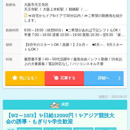
大阪市天王寺区
勤務地
天王寺駅
/
大阪上本町駅
/
鶴橋駅
/
…
≪自宅からドアtoドアで30分以内！≫ご希望の勤務地を紹介
します。
9:00～18:00（休憩60分） ■ご希望があれば下記シフトもOK！
勤務時間
早番 7:00～16:00 遅番 10:00～19:00 夜勤 16:30～翌9:30 「家族
と休みを合わせたい」 「余裕を持って夕飯の準備がしたい」
「できれば残業はしたくない」 など、ご希望を教えてください
【8月中のスタートOK！急募！】2カ月～ ■8月～、9月スター
期間
ね。 ※Wワーク希望の方へ 今ご覧のお仕事で希望する勤務時間
トもOK！
と、もう1つのお仕事の勤務時間。 合計で週40時間を超える場
合は応募できません。
履歴書不要
/
40～50代活躍中
/
服装自由
/
シフト勤務
/
10名以
特徴
上の大量募集
/
電話対応なし
/
パソコンスキル不要
気になる！
応募する
詳細へ
掲載日：2026.08.07
未読
【9/2～10/3】✨日給12000円！✨アジア競技大
会の誘導・もぎり✨学生歓迎