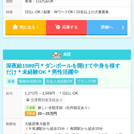
単発・1日のみOK
期間
日払いOK / 副業・WワークOK / 10名以上の大量募集
特徴
気になる！
応募する
詳細へ
未読
深夜給1589円＊ダンボールを開けて中身を移す
だけ＊未経験OK＊男性活躍中
派遣
職種未経験OK
社会人未経験OK
ブランクOK
1,271円 ～1,589円 ＊日払いOK
給与
交通費別途支給あり
嬉しい全額支給（社内規定あり）
交通費
20～25万円
月収例
大阪府東大阪市
勤務地
ＪＲ長瀬駅から徒歩15分
/
南巽駅から徒歩10分