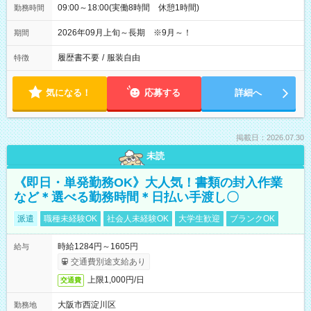
09:00～18:00(実働8時間 休憩1時間)
勤務時間
2026年09月上旬～長期 ※9月～！
期間
履歴書不要
/
服装自由
特徴
気になる！
応募する
詳細へ
掲載日：2026.07.30
未読
《即日・単発勤務OK》大人気！書類の封入作業
など＊選べる勤務時間＊日払い手渡し〇
派遣
職種未経験OK
社会人未経験OK
大学生歓迎
ブランクOK
時給1284円～1605円
給与
交通費別途支給あり
上限1,000円/日
交通費
大阪市西淀川区
勤務地