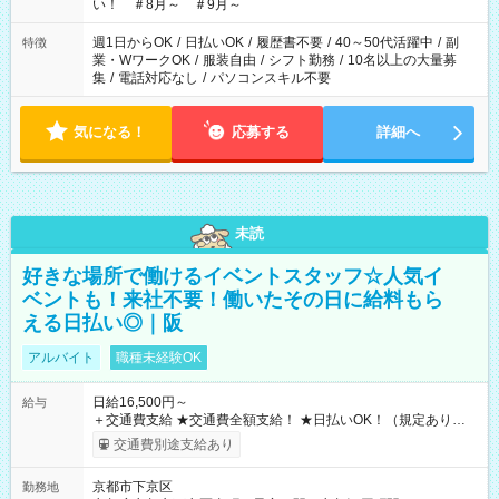
い！ ＃8月～ ＃9月～
週1日からOK
/
日払いOK
/
履歴書不要
/
40～50代活躍中
/
副
特徴
業・WワークOK
/
服装自由
/
シフト勤務
/
10名以上の大量募
集
/
電話対応なし
/
パソコンスキル不要
気になる！
応募する
詳細へ
未読
好きな場所で働けるイベントスタッフ☆人気イ
ベントも！来社不要！働いたその日に給料もら
える日払い◎｜阪
アルバイト
職種未経験OK
日給16,500円～
給与
＋交通費支給 ★交通費全額支給！ ★日払いOK！（規定あり） ┗
働いたその日に現金GET♪ お仕事後はコンビニATMから 日払
交通費別途支給あり
い分を引き落とせます！ 【試用期間】試用期間なし
京都市下京区
勤務地