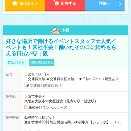
気になる！
応募する
詳細へ
未読
好きな場所で働けるイベントスタッフ☆人気イ
ベントも！来社不要！働いたその日に給料もら
える日払い◎｜阪
アルバイト
職種未経験OK
日給16,500円～
給与
＋交通費支給 ★交通費全額支給！ ★日払いOK！（規定あり） ┗
働いたその日に現金GET♪ お仕事後はコンビニATMから 日払
交通費別途支給あり
い分を引き落とせます！ 【試用期間】試用期間なし
大阪市中央区
勤務地
大阪府大阪市中央区難波（最寄り駅：難波駅）
株式会社ワンベルウッズ
勤務時間は指定なし
勤務時間
変形労働時間制 想定労働時間160時間/月 【シフト例】 ・10：
00～20：00