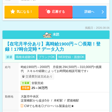
気になる！
応募する
詳細へ
掲載日：2026.08.06
未読
【在宅月半分あり】高時給1900円～〇長期！登
録！17時台定時＊データ入力
派遣
職種未経験OK
ブランクOK
WEB登録・面接OK
時給1900円～2000円 月収例 294,500円～310,000円+残業
給与
代 スキルや経験によってお時間給相談可能です♪
交通費別途支給あり
全額支給
交通費
25～30万円
月収例
大阪市中央区
勤務地
淀屋橋駅から徒歩5分
/
本町駅
/
肥後橋駅
CMでも有名◎グローバル製薬会社★