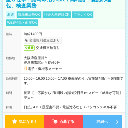
包、検査業務
派遣
職種未経験OK
社会人未経験OK
ブランクOK
WEB登録・面接OK
時給1400円
給与
交通費別途支給あり
交通費支給有り
交通費
大阪府寝屋川市
勤務地
寝屋川市駅から徒歩5分
電子・機械系メーカー
10:00～16:00 10:00～17:00 ※表記のうち実働5時間から6時間で
勤務時間
す。
長期【ご応募から1週間以内(最短2日目)のスピード就業が可能】
期間
即日～
日払いOK
/
履歴書不要
/
電話対応なし
/
パソコンスキル不要
特徴
気になる！
応募する
詳細へ