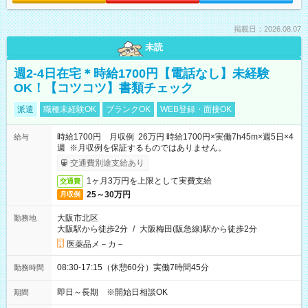
掲載日：2026.08.07
未読
週2-4日在宅＊時給1700円【電話なし】未経験
OK！【コツコツ】書類チェック
派遣
職種未経験OK
ブランクOK
WEB登録・面接OK
時給1700円 月収例 26万円 時給1700円×実働7h45m×週5日×4
給与
週 ※月収例を保証するものではありません。
交通費別途支給あり
1ヶ月3万円を上限として実費支給
交通費
25～30万円
月収例
大阪市北区
勤務地
大阪駅から徒歩2分
/
大阪梅田(阪急線)駅から徒歩2分
医薬品メ－カ－
08:30-17:15（休憩60分）実働7時間45分
勤務時間
即日～長期 ※開始日相談OK
期間