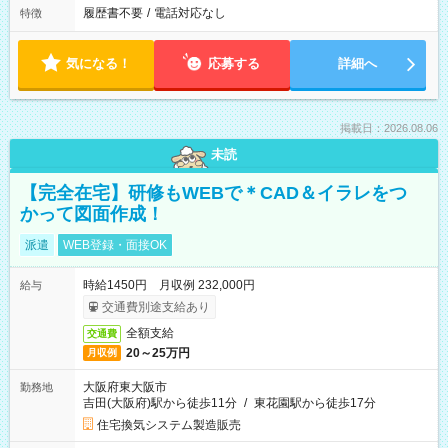
履歴書不要
/
電話対応なし
特徴
気になる！
応募する
詳細へ
掲載日：2026.08.06
未読
【完全在宅】研修もWEBで＊CAD＆イラレをつ
かって図面作成！
派遣
WEB登録・面接OK
時給1450円 月収例 232,000円
給与
交通費別途支給あり
全額支給
交通費
20～25万円
月収例
大阪府東大阪市
勤務地
吉田(大阪府)駅から徒歩11分
/
東花園駅から徒歩17分
住宅換気システム製造販売