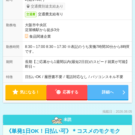
交通費別途支給あり
交通費支給有り
交通費
大阪市中央区
勤務地
淀屋橋駅から徒歩3分
食品関連企業
8:30～17:00 8:30～17:30 ※表記のうち実働7時間30分から8時間
勤務時間
です。
長期【ご応募から1週間以内(最短2日目)のスピード就業が可能】
期間
即日～
日払いOK
/
履歴書不要
/
電話対応なし
/
パソコンスキル不要
特徴
気になる！
応募する
詳細へ
掲載日：2026.08.05
未読
《単発1日OK！日払い可》＊コスメのモクモク