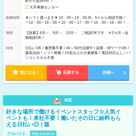
駅から徒歩4分
/
…
大手事務センター
▼シフト選べます▼ 10：00～19：00 内、6ｈから相談可能！
勤務時間
＊10：00～16：00 ＊10：00～17：00 ＊10：00～18：00 ＊
11：00～19：00 ＊12：00～19：00 ＊13：00～19：00
【急募】8月～、9月～、10月～ ご相談OKです ＃2カ月～短
期間
期相談OK！
日払いOK
/
履歴書不要
/
40～50代活躍中
/
副業・WワークOK
/
特徴
服装自由
/
シフト勤務
/
10名以上の大量募集
/
電話対応なし
/
パ
ソコンスキル不要
気になる！
応募する
詳細へ
未読
好きな場所で働けるイベントスタッフ☆人気イ
ベントも！来社不要！働いたその日に給料もら
える日払い◎｜阪
アルバイト
職種未経験OK