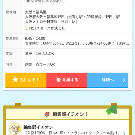
交通費別途支給あり
大阪市福島区
勤務地
大阪府大阪市福島区野田（最寄り駅：JR環状線「野田」駅
大阪メトロ千日前線「玉川」駅）
HSJスターズ株式会社
6:45～14:00
勤務時間
実働時間：6時間30分/日 8/21(金)：6:50集合-14:00終了（休憩
45分)
単発・1日のみOK
期間
副業・WワークOK
特徴
気になる！
応募する
詳細へ
編集部イチオシ
《単発1日OK！日払い可》＊チラシのモクモクシール貼り、