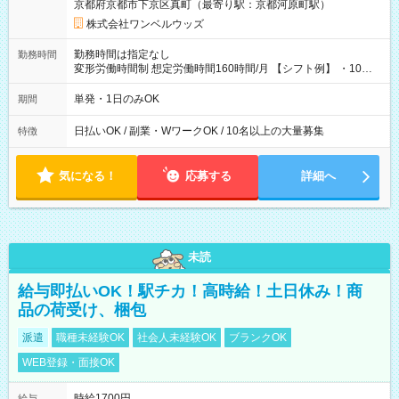
京都府京都市下京区真町（最寄り駅：京都河原町駅）
株式会社ワンベルウッズ
勤務時間は指定なし
勤務時間
変形労働時間制 想定労働時間160時間/月 【シフト例】 ・10：
00～20：00
単発・1日のみOK
期間
日払いOK / 副業・WワークOK / 10名以上の大量募集
特徴
気になる！
応募する
詳細へ
未読
給与即払いOK！駅チカ！高時給！土日休み！商
品の荷受け、梱包
派遣
職種未経験OK
社会人未経験OK
ブランクOK
WEB登録・面接OK
時給1700円
給与