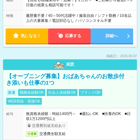
【現在も積極採用中！急募！】2カ月～ ■ご応募から最短2～3
期間
の方へ 今ご覧のお仕事で希望する勤務時間と、もう1つのお仕事
日後の就業も相談可能です！
の勤務時間。 合計で週40時間を超える場合は応募できません。
履歴書不要
/
40～50代活躍中
/
服装自由
/
シフト勤務
/
10名以
特徴
上の大量募集
/
電話対応なし
/
パソコンスキル不要
気になる！
応募する
詳細へ
掲載日：2026.08.07
未読
【オープニング募集】おばあちゃんのお散歩付
き添いも仕事の1つ
派遣
職種未経験OK
社会人未経験OK
ブランクOK
WEB登録・面接OK
無資格未経験：時給1400円～ ■週払いOK ■扶養内OK ■日
給与
収1万1200円以上
交通費別途支給あり
交通費全額支給
交通費