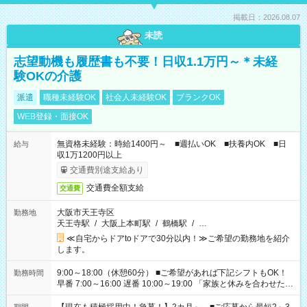
掲載日：2026.08.07
未読
志望動機も履歴書も不要！日収1.1万円～＊未経
験OKの介護
派遣
職種未経験OK
社会人未経験OK
ブランクOK
WEB登録・面接OK
無資格未経験：時給1400円～ ■週払いOK ■扶養内OK ■日
給与
収1万1200円以上
交通費別途支給あり
交通費全額支給
交通費
大阪市天王寺区
勤務地
天王寺駅
/
大阪上本町駅
/
鶴橋駅
/
…
≪自宅からドアtoドアで30分以内！≫ご希望の勤務地を紹介
します。
9:00～18:00（休憩60分） ■ご希望があれば下記シフトもOK！
勤務時間
早番 7:00～16:00 遅番 10:00～19:00 「家族と休みを合わせた
い」 「余裕を持って夕飯の準備がしたい」 「できれば残業はし
たくない」 など、ご希望を教えてくださいね。 ※Wワーク希望