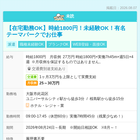
掲載日：2026.08.07
未読
【在宅勤務OK】時給1800円！未経験OK！有名
テーマパークでお仕事
派遣
職種未経験OK
ブランクOK
WEB登録・面接OK
時給1800円 月収例 27万円 時給1800円×実働7h45m×週5日×4
給与
週 ※月収例を保証するものではありません。
交通費別途支給あり
1ヶ月3万円を上限として実費支給
交通費
25～30万円
月収例
大阪市此花区
勤務地
ユニバーサルシティ駅から徒歩3分
/
桜島駅から徒歩15分
ホテル・レジャ－業
09:00-17:45（休憩60分）実働7時間45分（残業少なめ！）
勤務時間
2026年08月24日～長期 ※開始日相談OK ※8月～！
期間
履歴書不要
特徴