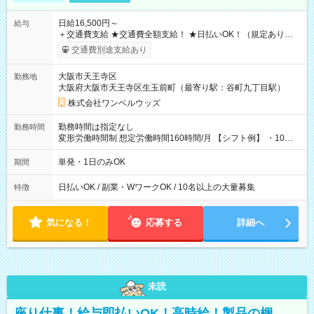
日給16,500円～
給与
＋交通費支給 ★交通費全額支給！ ★日払いOK！（規定あり） ┗
働いたその日に現金GET♪ お仕事後はコンビニATMから 日払
交通費別途支給あり
い分を引き落とせます！ 【試用期間】試用期間なし
大阪市天王寺区
勤務地
大阪府大阪市天王寺区生玉前町（最寄り駅：谷町九丁目駅）
株式会社ワンベルウッズ
勤務時間は指定なし
勤務時間
変形労働時間制 想定労働時間160時間/月 【シフト例】 ・10：
00～20：00
単発・1日のみOK
期間
日払いOK / 副業・WワークOK / 10名以上の大量募集
特徴
気になる！
応募する
詳細へ
未読
座り仕事！給与即払いOK！高時給！製品の梱