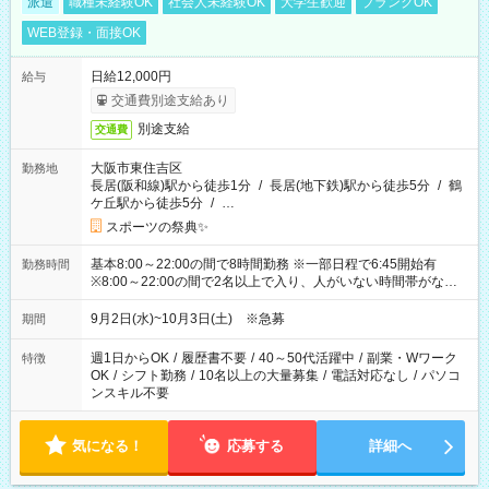
派遣
職種未経験OK
社会人未経験OK
大学生歓迎
ブランクOK
WEB登録・面接OK
日給12,000円
給与
交通費別途支給あり
別途支給
交通費
大阪市東住吉区
勤務地
長居(阪和線)駅から徒歩1分
/
長居(地下鉄)駅から徒歩5分
/
鶴
ケ丘駅から徒歩5分
/
…
スポーツの祭典✨
基本8:00～22:00の間で8時間勤務 ※一部日程で6:45開始有
勤務時間
※8:00～22:00の間で2名以上で入り、人がいない時間帯がない
ように相方と時間を分け合うイメージです
9月2日(水)~10月3日(土) ※急募
期間
週1日からOK
/
履歴書不要
/
40～50代活躍中
/
副業・Wワーク
特徴
OK
/
シフト勤務
/
10名以上の大量募集
/
電話対応なし
/
パソコ
ンスキル不要
気になる！
応募する
詳細へ