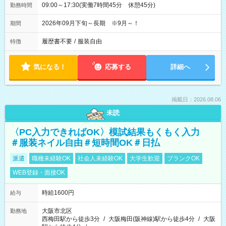
09:00～17:30(実働7時間45分 休憩45分)
勤務時間
2026年09月下旬～長期 ※9月～！
期間
履歴書不要
/
服装自由
特徴
気になる！
応募する
詳細へ
掲載日：2026.08.06
未読
〈PC入力できればOK〉模試結果もくもく入力
＃服装ネイル自由＃短時間OK＃日払
派遣
職種未経験OK
社会人未経験OK
大学生歓迎
ブランクOK
WEB登録・面接OK
時給1600円
給与
大阪市北区
勤務地
西梅田駅から徒歩3分
/
大阪梅田(阪神線)駅から徒歩4分
/
大阪