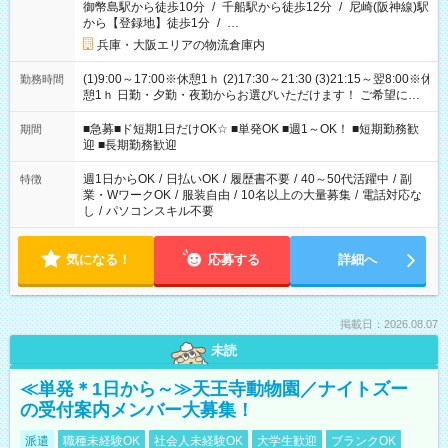
御幣島駅から徒歩10分
/
千船駅から徒歩12分
/
尼崎(阪神線)駅
から【登録地】徒歩1分
/
…
兵庫・大阪エリアの物流倉庫内
(1)9:00～17:00※休憩1ｈ (2)17:30～21:30 (3)21:15～翌8:00※休
勤務時間
憩1ｈ 日勤・夕勤・夜勤からお選びいただけます！ ご希望に合
わせて働けるお仕事です(*^^*) 【その他選べる勤務時間】 8-17
時/9-17時/9-18時/10-18時/11-21時/18-22時/20-翌4時/21-翌5
■急募■ド短期1日だけOK☆ ■単発OK ■週1～OK！ ■短期勤務歓
期間
時/22-翌6時/0-翌8時 ご自身のご都合で選んで頂ける完全自由シ
迎 ■長期勤務歓迎
フト！
週1日からOK
/
日払いOK
/
履歴書不要
/
40～50代活躍中
/
副
特徴
業・WワークOK
/
服装自由
/
10名以上の大量募集
/
電話対応な
し
/
パソコンスキル不要
気になる！
応募する
詳細へ
掲載日：2026.08.07
未読
≪単発＊1日から～≫天王寺動物園／ナイトズー
の受付案内メンバー大募集！
派遣
職種未経験OK
社会人未経験OK
大学生歓迎
ブランクOK