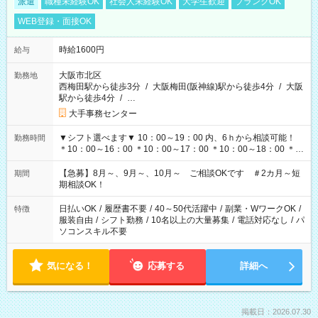
派遣
職種未経験OK
社会人未経験OK
大学生歓迎
ブランクOK
WEB登録・面接OK
時給1600円
給与
大阪市北区
勤務地
西梅田駅から徒歩3分
/
大阪梅田(阪神線)駅から徒歩4分
/
大阪
駅から徒歩4分
/
…
大手事務センター
▼シフト選べます▼ 10：00～19：00 内、6ｈから相談可能！
勤務時間
＊10：00～16：00 ＊10：00～17：00 ＊10：00～18：00 ＊
11：00～19：00 ＊12：00～19：00 ＊13：00～19：00
【急募】8月～、9月～、10月～ ご相談OKです ＃2カ月～短
期間
期相談OK！
日払いOK
/
履歴書不要
/
40～50代活躍中
/
副業・WワークOK
/
特徴
服装自由
/
シフト勤務
/
10名以上の大量募集
/
電話対応なし
/
パ
ソコンスキル不要
気になる！
応募する
詳細へ
掲載日：2026.07.30