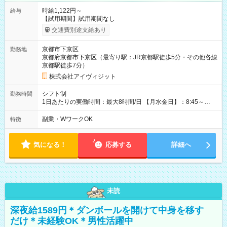
時給1,122円～
給与
【試用期間】試用期間なし
交通費別途支給あり
京都市下京区
勤務地
京都府京都市下京区（最寄り駅：JR京都駅徒歩5分・その他各線
京都駅徒歩7分）
株式会社アイヴィジット
シフト制
勤務時間
1日あたりの実働時間：最大8時間/日 【月水金日】：8:45～
16:30 【火木】：8:45～19:00 週3日～OK、シフト制 ※扶養内
勤務OK ※月1回～2回程度、日曜日出勤をお願いします。 ※時間
副業・WワークOK
特徴
内にて5時間～のシフト組み合わせ※固定シフトではございませ
ん。
気になる！
応募する
詳細へ
未読
深夜給1589円＊ダンボールを開けて中身を移す
だけ＊未経験OK＊男性活躍中