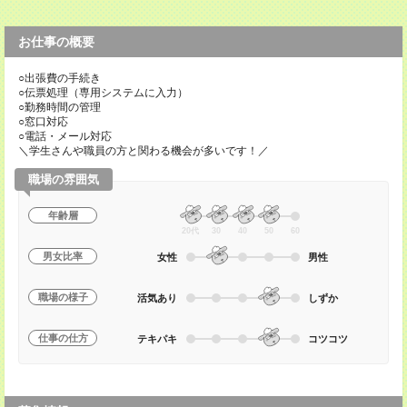
お仕事の概要
○出張費の手続き
○伝票処理（専用システムに入力）
○勤務時間の管理
○窓口対応
○電話・メール対応
＼学生さんや職員の方と関わる機会が多いです！／
職場の雰囲気
年齢層
20代
30
40
50
60
男女比率
女性
男性
職場の様子
活気あり
しずか
仕事の仕方
テキパキ
コツコツ