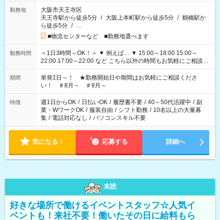
大阪市天王寺区
勤務地
天王寺駅から徒歩5分
/
大阪上本町駅から徒歩5分
/
鶴橋駅か
ら徒歩5分
/
…
■物流センターなど ■勤務地選べます
＜1日3時間～OK！＞ ▼ 例えば… ▼ 15:00～18:00 15:00～
勤務時間
22:00 17:00～22:00 など こちら以外の時間もお気軽にご相談く
ださい！
単発1日～！ ★勤務開始日や期間はお気軽にご相談くださ
期間
い！ ＃8月～ ＃9月～
週1日からOK
/
日払いOK
/
履歴書不要
/
40～50代活躍中
/
副
特徴
業・WワークOK
/
服装自由
/
シフト勤務
/
10名以上の大量募
集
/
電話対応なし
/
パソコンスキル不要
気になる！
応募する
詳細へ
未読
好きな場所で働けるイベントスタッフ☆人気イ
ベントも！来社不要！働いたその日に給料もら