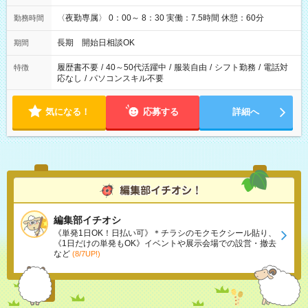
〈夜勤専属〉 0：00～ 8：30 実働：7.5時間 休憩：60分
勤務時間
長期 開始日相談OK
期間
履歴書不要
/
40～50代活躍中
/
服装自由
/
シフト勤務
/
電話対
特徴
応なし
/
パソコンスキル不要
気になる！
応募する
詳細へ
編集部イチオシ
《単発1日OK！日払い可》＊チラシのモクモクシール貼り、
《1日だけの単発もOK》イベントや展示会場での設営・撤去
など
(8/7UP!)