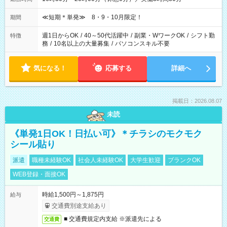
≪短期＊単発≫ 8・9・10月限定！
期間
週1日からOK
/
40～50代活躍中
/
副業・WワークOK
/
シフト勤
特徴
務
/
10名以上の大量募集
/
パソコンスキル不要
気になる！
応募する
詳細へ
掲載日：2026.08.07
未読
《単発1日OK！日払い可》＊チラシのモクモク
シール貼り
派遣
職種未経験OK
社会人未経験OK
大学生歓迎
ブランクOK
WEB登録・面接OK
時給1,500円～1,875円
給与
交通費別途支給あり
■ 交通費規定内支給 ※派遣先による
交通費