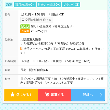
派遣
職種未経験OK
社会人未経験OK
ブランクOK
1,271円 ～1,589円 ＊日払いOK
給与
交通費別途支給あり
嬉しい全額支給（社内規定あり）
交通費
20～25万円
月収例
大阪府東大阪市
勤務地
ＪＲ長瀬駅から徒歩15分
/
南巽駅から徒歩10分
大手スーパーの食品加工の工場でかんたん軽作業のお仕事で
す！
〈夜勤〉 0：00～翌8：30 実働：7.5時間 休憩：60分
勤務時間
長期 開始日相談OK
期間
日払いOK
/
履歴書不要
/
40～50代活躍中
/
服装自由
/
シフト勤
特徴
務
/
電話対応なし
/
パソコンスキル不要
気になる！
応募する
詳細へ