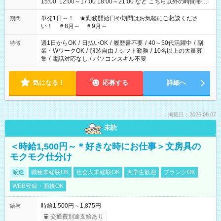
15:00 12:00～17:00 18:00～21:00 など こちら以外の時間帯も
お気軽にご相談ください！
単発1日～！ ★勤務開始日や期間はお気軽にご相談くださ
期間
い！ ＃8月～ ＃9月～
週1日からOK
/
日払いOK
/
履歴書不要
/
40～50代活躍中
/
副
特徴
業・WワークOK
/
服装自由
/
シフト勤務
/
10名以上の大量募
集
/
電話対応なし
/
パソコンスキル不要
気になる！
応募する
詳細へ
掲載日：2026.08.07
未読
＜時給1,500円～＊好きな時にお仕事＞文房具の
モクモク仕分け
派遣
職種未経験OK
社会人未経験OK
大学生歓迎
ブランクOK
WEB登録・面接OK
時給1,500円～1,875円
給与
交通費別途支給あり