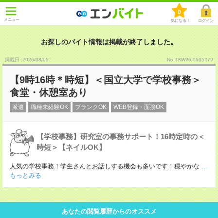
0
メニュー
気になる！
ログイン
お探しのバイト情報は掲載が終了しました。
掲載日 :2026
/
08
/
05
No.TSW26-0505279
【9時16時＊時短】＜国立大学で学校事務＞
食堂・休憩室あり
派遣
職種未経験OK
ブランクOK
WEB登録・面接OK
【学校事務】研究室の事務サポート！16時定時の＜
時短＞【ネイルOK】
人気の学校事務！学生さんとお話しする機会も多いです！穏やかな
...
もっとみる
あなたの閲覧履歴からのオススメ