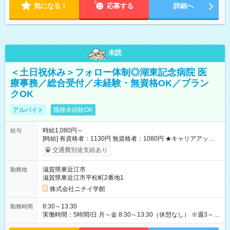
気になる！
応募する
詳細へ
未読
＜土日祝休み＞フォロー体制◎湖東記念病院 医
療事務／総合受付／未経験・無資格OK／ブラン
クOK
アルバイト
職種未経験OK
時給1,080円～
給与
[時給] 有資格者：1130円 無資格者：1080円 ★キャリアアップ制
度あり 進級により給与がアップします！ 【試用期間】試用期間
交通費別途支給あり
あり 試用期間の長さ：3ヶ月 雇用形態、給与は本採用時と同じ
です。
滋賀県東近江市
勤務地
滋賀県東近江市平松町2番地1
株式会社ニチイ学館
8:30～13:30
勤務時間
実働時間：5時間/日 月～金 8:30～13:30（休憩なし） ※週3～4
日勤務 ※出勤日数は相談できます