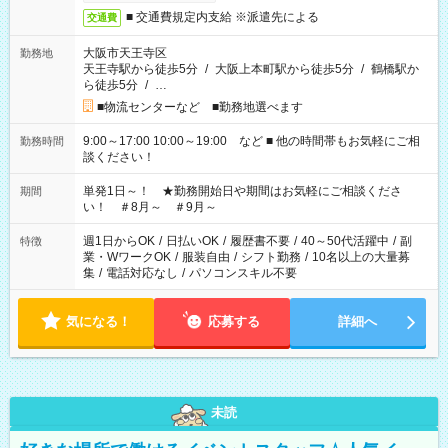
■ 交通費規定内支給 ※派遣先による
交通費
大阪市天王寺区
勤務地
天王寺駅から徒歩5分
/
大阪上本町駅から徒歩5分
/
鶴橋駅か
ら徒歩5分
/
…
■物流センターなど ■勤務地選べます
9:00～17:00 10:00～19:00 など ■ 他の時間帯もお気軽にご相
勤務時間
談ください！
単発1日～！ ★勤務開始日や期間はお気軽にご相談くださ
期間
い！ ＃8月～ ＃9月～
週1日からOK
/
日払いOK
/
履歴書不要
/
40～50代活躍中
/
副
特徴
業・WワークOK
/
服装自由
/
シフト勤務
/
10名以上の大量募
集
/
電話対応なし
/
パソコンスキル不要
気になる！
応募する
詳細へ
未読