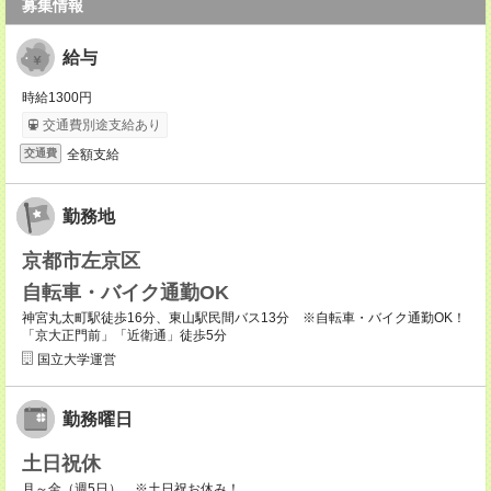
募集情報
給与
時給1300円
交通費別途支給あり
全額支給
交通費
勤務地
京都市左京区
自転車・バイク通勤OK
神宮丸太町駅徒歩16分、東山駅民間バス13分 ※自転車・バイク通勤OK！
「京大正門前」「近衛通」徒歩5分
国立大学運営
勤務曜日
土日祝休
月～金（週5日） ※土日祝お休み！