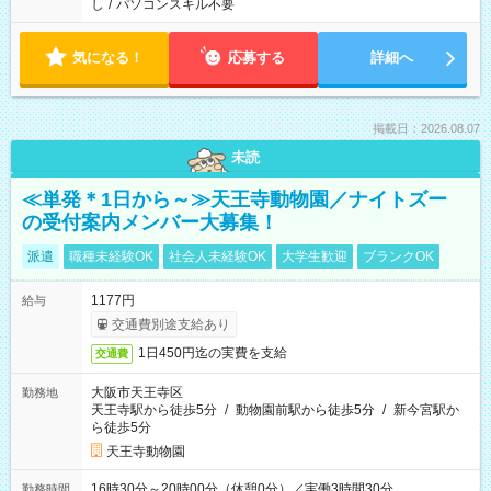
し
/
パソコンスキル不要
気になる！
応募する
詳細へ
掲載日：2026.08.07
未読
≪単発＊1日から～≫天王寺動物園／ナイトズー
の受付案内メンバー大募集！
派遣
職種未経験OK
社会人未経験OK
大学生歓迎
ブランクOK
1177円
給与
交通費別途支給あり
1日450円迄の実費を支給
交通費
大阪市天王寺区
勤務地
天王寺駅から徒歩5分
/
動物園前駅から徒歩5分
/
新今宮駅か
ら徒歩5分
天王寺動物園
16時30分～20時00分（休憩0分）／実働3時間30分
勤務時間