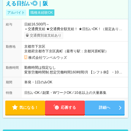
える日払い◎｜阪
アルバイト
職種未経験OK
日給16,500円～
給与
＋交通費支給 ★交通費全額支給！ ★日払いOK！（規定あり） ┗
働いたその日に現金GET♪ お仕事後はコンビニATMから 日払
交通費別途支給あり
い分を引き落とせます！ 【試用期間】試用期間なし
京都市下京区
勤務地
京都府京都市下京区真町（最寄り駅：京都河原町駅）
株式会社ワンベルウッズ
勤務時間は指定なし
勤務時間
変形労働時間制 想定労働時間160時間/月 【シフト例】 ・10：
00～20：00
単発・1日のみOK
期間
日払いOK / 副業・WワークOK / 10名以上の大量募集
特徴
気になる！
応募する
詳細へ