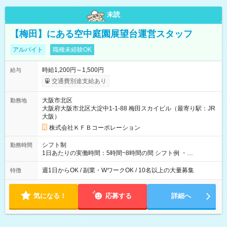
未読
【梅田】にある空中庭園展望台運営スタッフ
アルバイト
職種未経験OK
時給1,200円～1,500円
給与
交通費別途支給あり
大阪市北区
勤務地
大阪府大阪市北区大淀中1-1-88 梅田スカイビル（最寄り駅：JR
大阪）
株式会社ＫＦＢコーポレーション
シフト制
勤務時間
1日あたりの実働時間：5時間~8時間の間 シフト例 ・
9:30~18:00 実働7.5時間 ・9:30~14:30 実働5時間 ・
16:00~21:30 実働5.5時間
週1日からOK / 副業・WワークOK / 10名以上の大量募集
特徴
気になる！
応募する
詳細へ