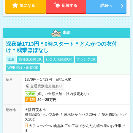
気になる！
応募する
詳細へ
未読
深夜給1713円＊0時スタート＊とんかつの衣付
け＊残業ほぼなし
派遣
職種未経験OK
社会人未経験OK
ブランクOK
WEB登録・面接OK
1370円～1713円 日払いOK！
給与
交通費別途支給あり
嬉しい全額支給（社内規定あり）
交通費
20～25万円
月収例
大阪府茨木市
勤務地
彩都西駅からバス5分
/
茨木駅からバス20分
/
茨木市駅からバ
ス20分
大手スーパーの食品加工の工場でかんたん軽作業のお仕事で
す