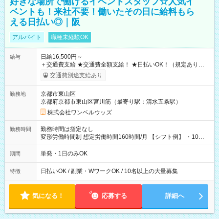
好きな場所で働けるイベントスタッフ☆人気イ
ベントも！来社不要！働いたその日に給料もら
える日払い◎｜阪
アルバイト
職種未経験OK
日給16,500円～
給与
＋交通費支給 ★交通費全額支給！ ★日払いOK！（規定あり） ┗
働いたその日に現金GET♪ お仕事後はコンビニATMから 日払
交通費別途支給あり
い分を引き落とせます！ 【試用期間】試用期間なし
京都市東山区
勤務地
京都府京都市東山区宮川筋（最寄り駅：清水五条駅）
株式会社ワンベルウッズ
勤務時間は指定なし
勤務時間
変形労働時間制 想定労働時間160時間/月 【シフト例】 ・10：
00～20：00
単発・1日のみOK
期間
日払いOK / 副業・WワークOK / 10名以上の大量募集
特徴
気になる！
応募する
詳細へ