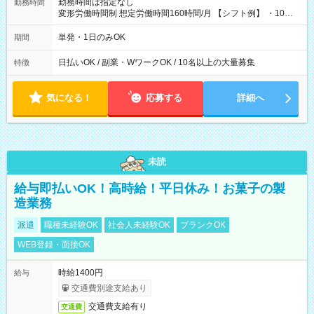
勤務時間は指定なし
勤務時間
変形労働時間制 想定労働時間160時間/月 【シフト例】 ・10：
00～20：00
単発・1日のみOK
期間
日払いOK / 副業・WワークOK / 10名以上の大量募集
特徴
気になる！
応募する
詳細へ
未読
給与即払いOK！高時給！平日休み！お菓子の製
造業務
派遣
職種未経験OK
社会人未経験OK
ブランクOK
WEB登録・面接OK
時給1400円
給与
交通費別途支給あり
交通費支給有り
交通費