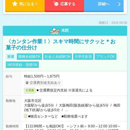
気になる！
応募する
詳細へ
掲載日：2026.08.06
未読
〈カンタン作業！〉スキマ時間にサクッと＊お
菓子の仕分け
派遣
職種未経験OK
社会人未経験OK
大学生歓迎
ブランクOK
WEB登録・面接OK
時給1,500円～1,875円
給与
交通費別途支給あり
■ 交通費規定内支給 ※派遣先による
交通費
大阪市北区
勤務地
大阪駅から徒歩5分
/
大阪梅田(阪急線)駅から徒歩5分
/
梅田
(地下鉄)駅から徒歩5分
/
…
■物流センターなど ■勤務地選べます
【1日3時間～も相談OK!】 ＜シフト例＞ 9:00～12:00 10:00～
勤務時間