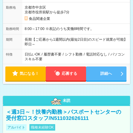
京都市中京区
勤務地
京都市役所前駅から徒歩7分
食品関連企業
8:00～17:00 ※表記のうち実働8時間です。
勤務時間
長期【ご応募から1週間以内(最短2日目)のスピード就業が可能】
期間
即日～
日払いOK
/
履歴書不要
/
シフト勤務
/
電話対応なし
/
パソコン
特徴
スキル不要
気になる！
応募する
詳細へ
未読
＜週3日～！扶養内勤務＞パスポートセンターの
受付窓口スタッフ/N511032626111
アルバイト
職種未経験OK