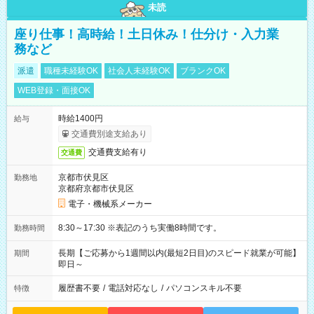
未読
座り仕事！高時給！土日休み！仕分け・入力業
務など
派遣
職種未経験OK
社会人未経験OK
ブランクOK
WEB登録・面接OK
時給1400円
給与
交通費別途支給あり
交通費支給有り
交通費
京都市伏見区
勤務地
京都府京都市伏見区
電子・機械系メーカー
8:30～17:30 ※表記のうち実働8時間です。
勤務時間
長期【ご応募から1週間以内(最短2日目)のスピード就業が可能】
期間
即日～
履歴書不要
/
電話対応なし
/
パソコンスキル不要
特徴