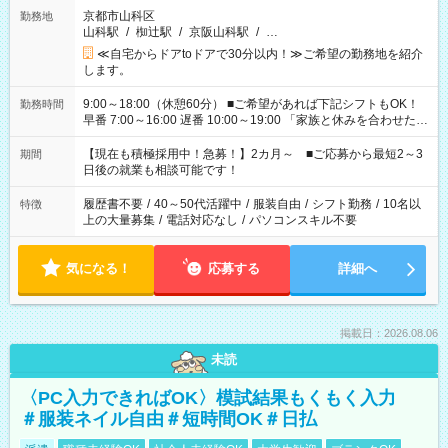
京都市山科区
勤務地
山科駅
/
椥辻駅
/
京阪山科駅
/
…
≪自宅からドアtoドアで30分以内！≫ご希望の勤務地を紹介
します。
9:00～18:00（休憩60分） ■ご希望があれば下記シフトもOK！
勤務時間
早番 7:00～16:00 遅番 10:00～19:00 「家族と休みを合わせた
い」 「余裕を持って夕飯の準備がしたい」 「できれば残業はし
たくない」 など、ご希望を教えてくださいね。 ※Wワーク希望
【現在も積極採用中！急募！】2カ月～ ■ご応募から最短2～3
期間
の方へ 今ご覧のお仕事で希望する勤務時間と、もう1つのお仕事
日後の就業も相談可能です！
の勤務時間。 合計で週40時間を超える場合は応募できません。
履歴書不要
/
40～50代活躍中
/
服装自由
/
シフト勤務
/
10名以
特徴
上の大量募集
/
電話対応なし
/
パソコンスキル不要
気になる！
応募する
詳細へ
掲載日：2026.08.06
未読
〈PC入力できればOK〉模試結果もくもく入力
＃服装ネイル自由＃短時間OK＃日払