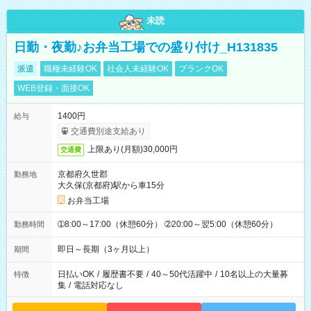
未読
日勤・夜勤♪お弁当工場での盛り付け_H131835
派遣
職種未経験OK
社会人未経験OK
ブランクOK
WEB登録・面接OK
1400円
給与
交通費別途支給あり
上限あり(月額)30,000円
交通費
京都府久世郡
勤務地
大久保(京都府)駅から車15分
お弁当工場
➀8:00～17:00（休憩60分） ➁20:00～翌5:00（休憩60分）
勤務時間
即日～長期（3ヶ月以上）
期間
日払いOK
/
履歴書不要
/
40～50代活躍中
/
10名以上の大量募
特徴
集
/
電話対応なし