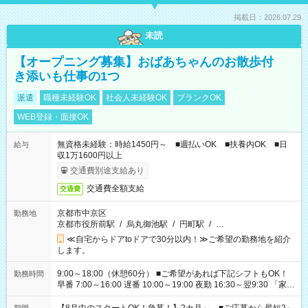
掲載日：2026.07.29
未読
【オープニング募集】おばあちゃんのお散歩付
き添いも仕事の1つ
派遣
職種未経験OK
社会人未経験OK
ブランクOK
WEB登録・面接OK
無資格未経験：時給1450円～ ■週払いOK ■扶養内OK ■日
給与
収1万1600円以上
交通費別途支給あり
交通費全額支給
交通費
京都市中京区
勤務地
京都市役所前駅
/
烏丸御池駅
/
円町駅
/
…
≪自宅からドアtoドアで30分以内！≫ご希望の勤務地を紹介
します。
9:00～18:00（休憩60分） ■ご希望があれば下記シフトもOK！
勤務時間
早番 7:00～16:00 遅番 10:00～19:00 夜勤 16:30～翌9:30 「家族
と休みを合わせたい」 「余裕を持って夕飯の準備がしたい」
「できれば残業はしたくない」 など、ご希望を教えてください