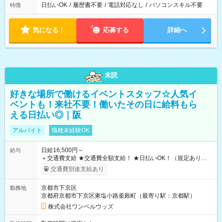
日払いOK
/
履歴書不要
/
電話対応なし
/
パソコンスキル不要
特徴
気になる！
応募する
詳細へ
未読
好きな場所で働けるイベントスタッフ☆人気イ
ベントも！来社不要！働いたその日に給料もら
える日払い◎｜阪
アルバイト
職種未経験OK
日給16,500円～
給与
＋交通費支給 ★交通費全額支給！ ★日払いOK！（規定あり） ┗
働いたその日に現金GET♪ お仕事後はコンビニATMから 日払
交通費別途支給あり
い分を引き落とせます！ 【試用期間】試用期間なし
京都市下京区
勤務地
京都府京都市下京区東塩小路釜殿町（最寄り駅：京都駅）
株式会社ワンベルウッズ