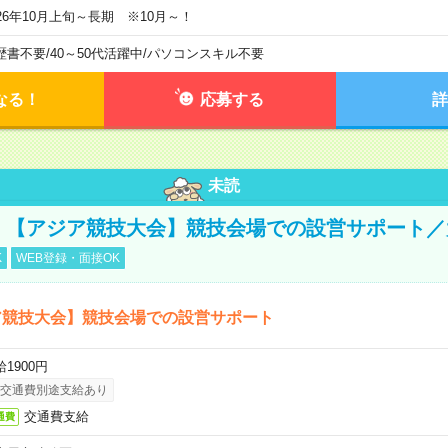
026年10月上旬～長期 ※10月～！
歴書不要
/
40～50代活躍中
/
パソコンスキル不要
なる！
応募する
詳
未読
円！【アジア競技大会】競技会場での設営サポート
K
WEB登録・面接OK
ア競技大会】競技会場での設営サポート
1900円
交通費別途支給あり
交通費支給
通費