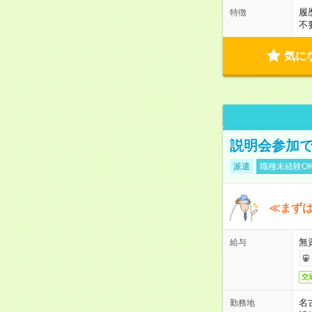
履
特徴
不
気に
説明会参加で
派遣
職種未経験O
≪まずは
無
給与
交
名
勤務地