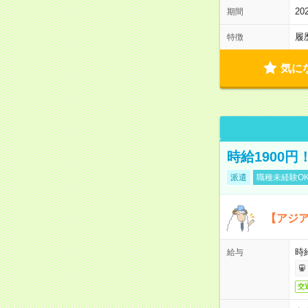
2
期間
履
特徴
気に
時給1900
派遣
職種未経験O
【アジ
時給
給与
交