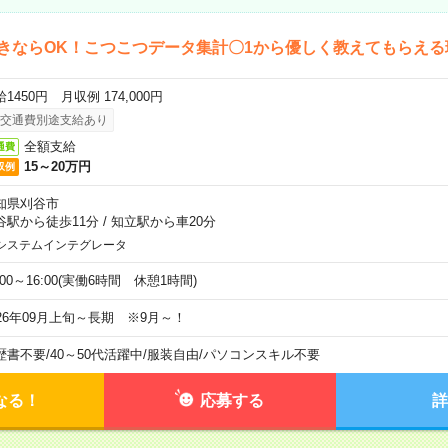
l好きならOK！こつこつデータ集計〇1から優しく教えてもらえ
1450円 月収例 174,000円
交通費別途支給あり
全額支給
通費
15～20万円
収例
知県刈谷市
谷駅から徒歩11分
/
知立駅から車20分
システムインテグレータ
:00～16:00(実働6時間 休憩1時間)
026年09月上旬～長期 ※9月～！
歴書不要
/
40～50代活躍中
/
服装自由
/
パソコンスキル不要
なる！
応募する
詳