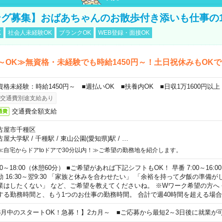
グ募集】おばあちゃんのお散歩付き添いも仕事の
K
社会人未経験OK
ブランクOK
WEB登録・面接OK
～OK≫無資格・未経験でも時給1450円～！土日祝休みもOK
資格未経験：時給1450円～ ■週払いOK ■扶養内OK ■日収1万1600円以上
交通費別途支給あり
交通費全額支給
通費
古屋市千種区
古屋大学駅
/
千種駅
/
東山公園(愛知県)駅
/
…
≪自宅からドアtoドアで30分以内！≫ご希望の勤務地を紹介します。
00～18:00（休憩60分） ■ご希望があれば下記シフトもOK！ 早番 7:00～16:00 遅
勤 16:30～翌9:30 「家族と休みを合わせたい」 「余裕を持って夕飯の準備
業はしたくない」 など、ご希望を教えてくださいね。 ※Wワーク希望の方へ
する勤務時間と、もう1つのお仕事の勤務時間。 合計で週40時間を超える場
8月中のスタートOK！急募！】2カ月～ ■ご応募から最短2～3日後に就業が