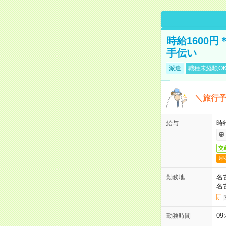
時給1600
手伝い
派遣
職種未経験O
＼旅行
時給
給与
交
月
名
勤務地
名
09
勤務時間