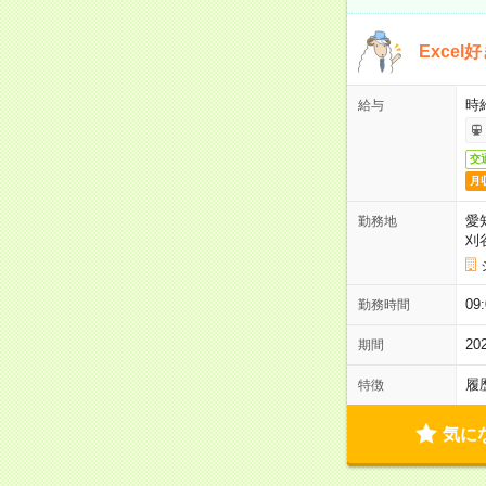
Exce
時給
給与
交
月
愛
勤務地
刈
09
勤務時間
2
期間
履
特徴
気に