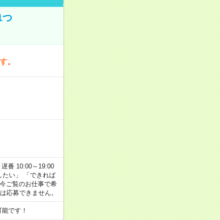
1つ
です。
番 10:00～19:00
がしたい」 「できれば
 今ご覧のお仕事で希
合は応募できません。
可能です！