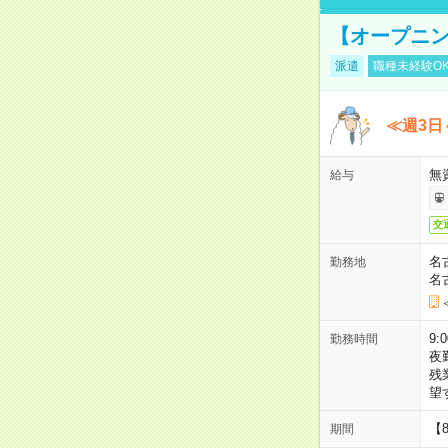
【オープニン
派遣
職種未経験O
≪週3日
無
給与
交
名
勤務地
名
9:
勤務時間
夜
残
望
【
期間