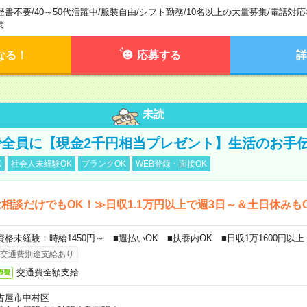
歴書不要
/
40～50代活躍中
/
服装自由
/
シフト勤務
/
10名以上の大量募集
/
電話対応
要
なる！
応募する
詳
未読
全員に【現金2千円相当プレゼント】生活のお手
K
社会人未経験OK
ブランクOK
WEB登録・面接OK
相談だけでもOK！≫日収1.1万円以上で週3日～＆土日休みも
資格未経験：時給1450円～ ■週払いOK ■扶養内OK ■日収1万1600円以上
交通費別途支給あり
交通費全額支給
通費
古屋市中村区