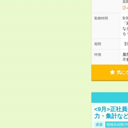
近
9:
勤務時間
「
な
も
【
期間
履
特徴
不
気に
<9月>正社
力・集計な
派遣
職種未経験O