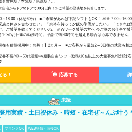
鉄名古屋駅
/
本陣駅
/
烏森駅
/
…
≪自宅からドアtoドアで30分以内！≫ご希望の勤務地を紹介します。
00～18:00（休憩60分） ■ご希望があれば下記シフトもOK！ 早番 7:00～16:00 遅
家族と休みを合わせたい」 「余裕を持って夕飯の準備がしたい」 「できれば
ど、ご希望を教えてくださいね。 ※Wワーク希望の方へ 今ご覧のお仕事で希
う1つのお仕事の勤務時間。 合計で週40時間を超える場合は応募できません。
現在も積極採用中！急募！】2カ月～ ■ご応募から最短2～3日後の就業も相
歴書不要
/
40～50代活躍中
/
服装自由
/
シフト勤務
/
10名以上の大量募集
/
電話対応
要
なる！
応募する
詳
未読
員登用実績・土日祝休み・時短・在宅ぜ～んぶ叶う
ど
K
ブランクOK
WEB登録・面接OK