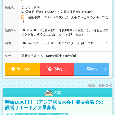
名古屋市東区
勤務地
栄(愛知県)駅から徒歩5分
/
久屋大通駅から徒歩8分
＜通販事業・イベント事業など＞大手テレビ局のグループ会
社
10:00～18:00(実働7時間 休憩1時間) ※収録日は30分程度の早
勤務時間
出をお願いすることがあります（週1日程度）
2026年09月上旬～長期 8月中のスタートもOKです！ ※9月
期間
～！
履歴書不要
/
40～50代活躍中
/
服装自由
特徴
気になる！
応募する
詳細へ
掲載日：2026.08.08
未読
時給1900円！【アジア競技大会】競技会場での
設営サポート／大量募集