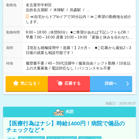
名古屋市中村区
勤務地
近鉄名古屋駅
/
本陣駅
/
烏森駅
/
…
≪自宅からドアtoドアで30分以内！≫ご希望の勤務地を紹介
します。
9:00～18:00（休憩60分） ■ご希望があれば下記シフトもOK！
勤務時間
早番 7:00～16:00 遅番 10:00～19:00 「家族と休みを合わせた
い」 「余裕を持って夕飯の準備がしたい」 「できれば残業はし
たくない」 など、ご希望を教えてくださいね。 ※Wワーク希望
【現在も積極採用中！急募！】2カ月～ ■ご応募から最短2～3
期間
の方へ 今ご覧のお仕事で希望する勤務時間と、もう1つのお仕事
日後の就業も相談可能です！
の勤務時間。 合計で週40時間を超える場合は応募できません。
履歴書不要
/
40～50代活躍中
/
服装自由
/
シフト勤務
/
10名以
特徴
上の大量募集
/
電話対応なし
/
パソコンスキル不要
気になる！
応募する
詳細へ
掲載日：2026.08.07
未読
【医療行為はナシ】時給1400円！病院で備品の
チェックなど＊