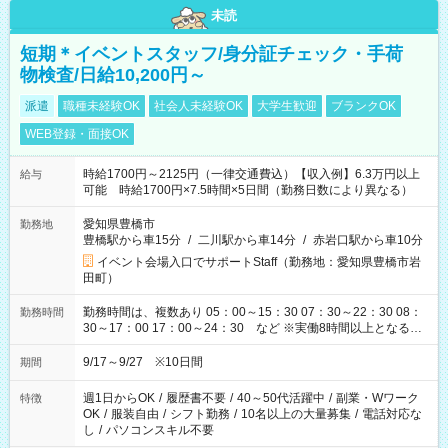
未読
短期＊イベントスタッフ/身分証チェック・手荷
物検査/日給10,200円～
派遣
職種未経験OK
社会人未経験OK
大学生歓迎
ブランクOK
WEB登録・面接OK
時給1700円～2125円（一律交通費込）【収入例】6.3万円以上
給与
可能 時給1700円×7.5時間×5日間（勤務日数により異なる）
愛知県豊橋市
勤務地
豊橋駅から車15分
/
二川駅から車14分
/
赤岩口駅から車10分
イベント会場入口でサポートStaff（勤務地：愛知県豊橋市岩
田町）
勤務時間は、複数あり 05：00～15：30 07：30～22：30 08：
勤務時間
30～17：00 17：00～24：30 など ※実働8時間以上となる勤
務もあります。 【休憩】60分+他休憩あり 交替で取得します。
安全面に配慮しこまめな休憩があります。
9/17～9/27 ※10日間
期間
週1日からOK
/
履歴書不要
/
40～50代活躍中
/
副業・Wワーク
特徴
OK
/
服装自由
/
シフト勤務
/
10名以上の大量募集
/
電話対応な
し
/
パソコンスキル不要