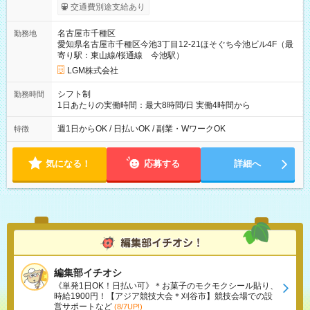
交通費別途支給あり
名古屋市千種区
勤務地
愛知県名古屋市千種区今池3丁目12-21ほそぐち今池ビル4F（最
寄り駅：東山線/桜通線 今池駅）
LGM株式会社
シフト制
勤務時間
1日あたりの実働時間：最大8時間/日 実働4時間から
週1日からOK / 日払いOK / 副業・WワークOK
特徴
気になる！
応募する
詳細へ
編集部イチオシ
《単発1日OK！日払い可》＊お菓子のモクモクシール貼り、
時給1900円！【アジア競技大会＊刈谷市】競技会場での設
営サポートなど
(8/7UP!)