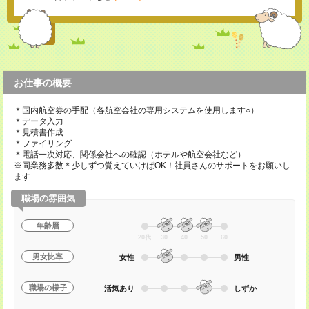
お仕事の概要
＊国内航空券の手配（各航空会社の専用システムを使用します○）
＊データ入力
＊見積書作成
＊ファイリング
＊電話一次対応、関係会社への確認（ホテルや航空会社など）
※同業務多数＊少しずつ覚えていけばOK！社員さんのサポートをお願いし
ます
職場の雰囲気
年齢層
20代
30
40
50
60
男女比率
女性
男性
職場の様子
活気あり
しずか