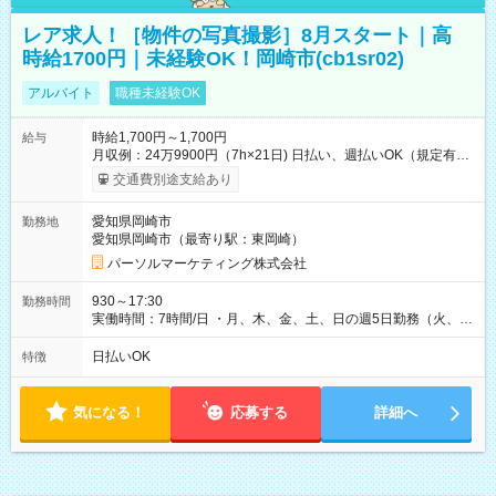
レア求人！［物件の写真撮影］8月スタート｜高
時給1700円｜未経験OK！岡崎市(cb1sr02)
アルバイト
職種未経験OK
時給1,700円～1,700円
給与
月収例：24万9900円（7h×21日) 日払い、週払いOK（規定有
り） 【試用期間】試用期間なし
交通費別途支給あり
愛知県岡崎市
勤務地
愛知県岡崎市（最寄り駅：東岡崎）
パーソルマーケティング株式会社
930～17:30
勤務時間
実働時間：7時間/日 ・月、木、金、土、日の週5日勤務（火、水
は固定休です／夏季、年末年始等、長期休暇有り！） ・ワンシ
フト！ 残業ほぼナシ（0～5h/月）
日払いOK
特徴
気になる！
応募する
詳細へ