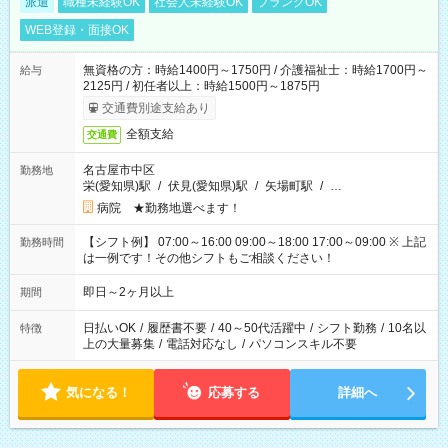
派遣
職種未経験OK
社会人未経験OK
ブランクOK
WEB登録・面接OK
無資格の方：時給1400円～1750円 / 介護福祉士：時給1700円～
給与
2125円 / 初任者以上：時給1500円～1875円
交通費別途支給あり
全額支給
交通費
名古屋市中区
勤務地
栄(愛知県)駅
/
伏見(愛知県)駅
/
矢場町駅
/
…
病院 ★勤務地選べます！
【シフト例】 07:00～16:00 09:00～18:00 17:00～09:00 ※ 上記
勤務時間
は一例です！その他シフトもご相談ください！
即日～2ヶ月以上
期間
日払いOK
/
履歴書不要
/
40～50代活躍中
/
シフト勤務
/
10名以
特徴
上の大量募集
/
電話対応なし
/
パソコンスキル不要
気になる！
応募する
詳細へ