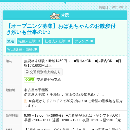
掲載日：2026.08.08
未読
【オープニング募集】おばあちゃんのお散歩付
き添いも仕事の1つ
派遣
職種未経験OK
社会人未経験OK
ブランクOK
WEB登録・面接OK
無資格未経験：時給1450円～ ■週払いOK ■扶養内OK ■日
給与
収1万1600円以上
交通費別途支給あり
交通費全額支給
交通費
名古屋市千種区
勤務地
名古屋大学駅
/
千種駅
/
東山公園(愛知県)駅
/
…
≪自宅からドアtoドアで30分以内！≫ご希望の勤務地を紹介
します。
9:00～18:00（休憩60分） ■ご希望があれば下記シフトもOK！
勤務時間
早番 7:00～16:00 遅番 10:00～19:00 夜勤 16:30～翌9:30 「家族
と休みを合わせたい」 「余裕を持って夕飯の準備がしたい」
「できれば残業はしたくない」 など、ご希望を教えてください