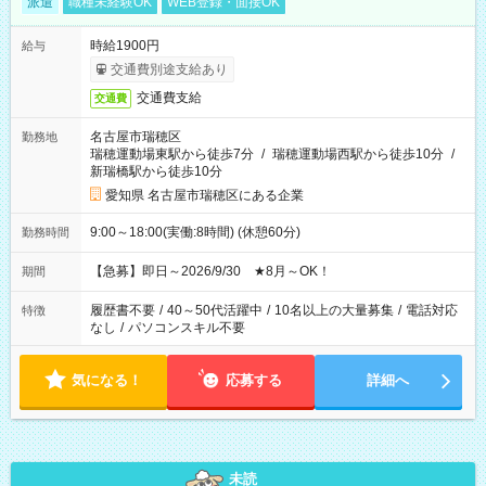
派遣
職種未経験OK
WEB登録・面接OK
時給1900円
給与
交通費別途支給あり
交通費支給
交通費
名古屋市瑞穂区
勤務地
瑞穂運動場東駅から徒歩7分
/
瑞穂運動場西駅から徒歩10分
/
新瑞橋駅から徒歩10分
愛知県 名古屋市瑞穂区にある企業
9:00～18:00(実働:8時間) (休憩60分)
勤務時間
【急募】即日～2026/9/30 ★8月～OK！
期間
履歴書不要
/
40～50代活躍中
/
10名以上の大量募集
/
電話対応
特徴
なし
/
パソコンスキル不要
気になる！
応募する
詳細へ
未読