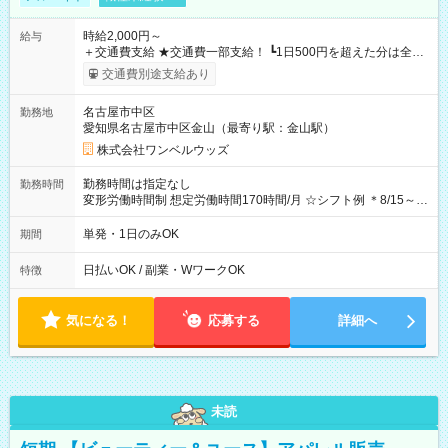
時給2,000円～
給与
＋交通費支給 ★交通費一部支給！ ┗1日500円を超えた分は全額
支給！ ※往復500円以内の方は自己負担となります ★日払い
交通費別途支給あり
OK！（規定あり） ┗働いたその日に現金GET♪ お仕事後はコン
ビニATMから 日払い分を引き落とせます！ 【試用期間】試用
名古屋市中区
勤務地
期間なし
愛知県名古屋市中区金山（最寄り駅：金山駅）
株式会社ワンベルウッズ
勤務時間は指定なし
勤務時間
変形労働時間制 想定労働時間170時間/月 ☆シフト例 ＊8/15～
10/26 全日共通 08：00～12：00 17：00～21：00 ＊8/31
～9/19のみ下記シフトもあります！ 12：00～16：00 ＊9/6～
単発・1日のみOK
期間
10/6、10/11～26のみ下記シフトもあります！ 07：00～11：
00
日払いOK / 副業・WワークOK
特徴
気になる！
応募する
詳細へ
未読