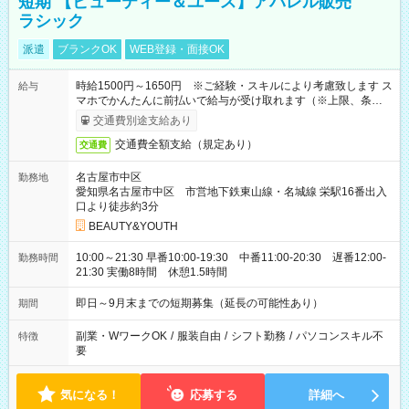
短期 【ビューティー＆ユース】アパレル販売
ラシック
派遣
ブランクOK
WEB登録・面接OK
時給1500円～1650円 ※ご経験・スキルにより考慮致します ス
給与
マホでかんたんに前払いで給与が受け取れます（※上限、条件
あり）
交通費別途支給あり
交通費全額支給（規定あり）
交通費
名古屋市中区
勤務地
愛知県名古屋市中区 市営地下鉄東山線・名城線 栄駅16番出入
口より徒歩約3分
BEAUTY&YOUTH
10:00～21:30 早番10:00-19:30 中番11:00-20:30 遅番12:00-
勤務時間
21:30 実働8時間 休憩1.5時間
即日～9月末までの短期募集（延長の可能性あり）
期間
副業・WワークOK
/
服装自由
/
シフト勤務
/
パソコンスキル不
特徴
要
気になる！
応募する
詳細へ