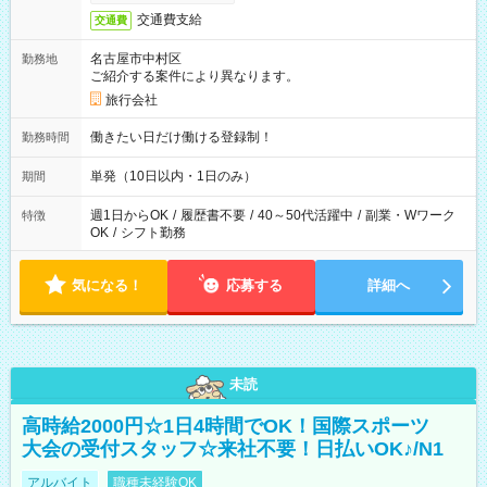
交通費支給
交通費
名古屋市中村区
勤務地
ご紹介する案件により異なります。
旅行会社
働きたい日だけ働ける登録制！
勤務時間
単発（10日以内・1日のみ）
期間
週1日からOK
/
履歴書不要
/
40～50代活躍中
/
副業・Wワーク
特徴
OK
/
シフト勤務
気になる！
応募する
詳細へ
未読
高時給2000円☆1日4時間でOK！国際スポーツ
大会の受付スタッフ☆来社不要！日払いOK♪/N1
アルバイト
職種未経験OK