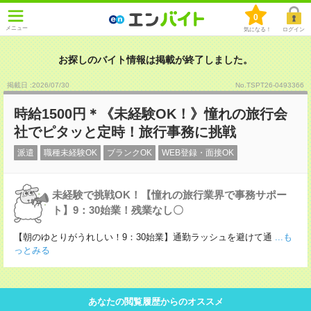
0
メニュー
気になる！
ログイン
お探しのバイト情報は掲載が終了しました。
掲載日 :2026
/
07
/
30
No.TSPT26-0493366
時給1500円＊《未経験OK！》憧れの旅行会
社でピタッと定時！旅行事務に挑戦
派遣
職種未経験OK
ブランクOK
WEB登録・面接OK
未経験で挑戦OK！【憧れの旅行業界で事務サポー
ト】9：30始業！残業なし〇
【朝のゆとりがうれしい！9：30始業】通勤ラッシュを避けて通
...も
っとみる
あなたの閲覧履歴からのオススメ