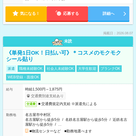
気になる！
応募する
詳細へ
掲載日：2026.08.07
未読
《単発1日OK！日払い可》＊コスメのモクモク
シール貼り
派遣
職種未経験OK
社会人未経験OK
大学生歓迎
ブランクOK
WEB登録・面接OK
時給1,500円～1,875円
給与
交通費別途支給あり
■ 交通費規定内支給 ※派遣先による
交通費
名古屋市中村区
勤務地
名古屋駅から徒歩5分
/
名鉄名古屋駅から徒歩5分
/
近鉄名古
屋駅から徒歩5分
/
…
■物流センターなど ■勤務地選べます