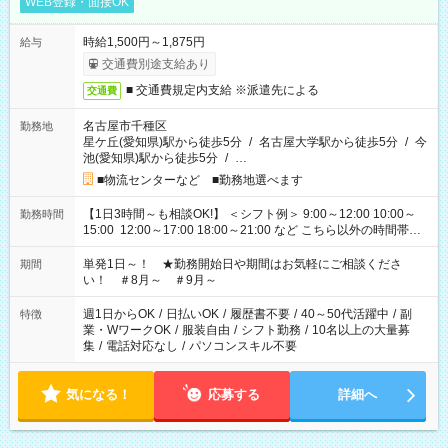
WEB登録・面接OK
時給1,500円～1,875円
給与
交通費別途支給あり
■ 交通費規定内支給 ※派遣先による
交通費
名古屋市千種区
勤務地
星ケ丘(愛知県)駅から徒歩5分
/
名古屋大学駅から徒歩5分
/
今
池(愛知県)駅から徒歩5分
/
…
■物流センターなど ■勤務地選べます
【1日3時間～も相談OK!】 ＜シフト例＞ 9:00～12:00 10:00～
勤務時間
15:00 12:00～17:00 18:00～21:00 など こちら以外の時間帯も
お気軽にご相談ください！
単発1日～！ ★勤務開始日や期間はお気軽にご相談くださ
期間
い！ ＃8月～ ＃9月～
週1日からOK
/
日払いOK
/
履歴書不要
/
40～50代活躍中
/
副
特徴
業・WワークOK
/
服装自由
/
シフト勤務
/
10名以上の大量募
集
/
電話対応なし
/
パソコンスキル不要
気になる！
応募する
詳細へ