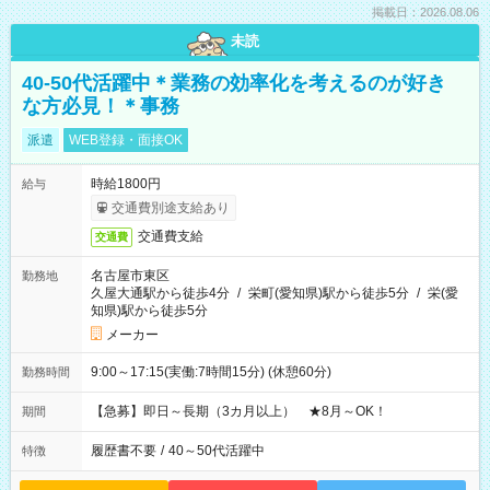
掲載日：2026.08.06
未読
40-50代活躍中＊業務の効率化を考えるのが好き
な方必見！＊事務
派遣
WEB登録・面接OK
時給1800円
給与
交通費別途支給あり
交通費支給
交通費
名古屋市東区
勤務地
久屋大通駅から徒歩4分
/
栄町(愛知県)駅から徒歩5分
/
栄(愛
知県)駅から徒歩5分
メーカー
9:00～17:15(実働:7時間15分) (休憩60分)
勤務時間
【急募】即日～長期（3カ月以上） ★8月～OK！
期間
履歴書不要
/
40～50代活躍中
特徴