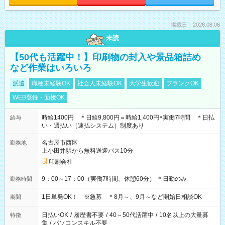
掲載日：2026.08.06
未読
【50代も活躍中！】印刷物の封入や景品箱詰め
など作業はいろいろ
派遣
職種未経験OK
社会人未経験OK
大学生歓迎
ブランクOK
WEB登録・面接OK
時給1400円 ＊日給9,800円＝時給1,400円×実働7時間 ＊日払
給与
い・週払い（速払システム）制度あり
名古屋市西区
勤務地
上小田井駅から無料送迎バス10分
印刷会社
9：00～17：00（実働7時間、休憩60分） ＊日勤のみ
勤務時間
1日単発OK！ ※急募 ＊8月～、9月～など開始日相談OK
期間
日払いOK
/
履歴書不要
/
40～50代活躍中
/
10名以上の大量募
特徴
集
/
パソコンスキル不要