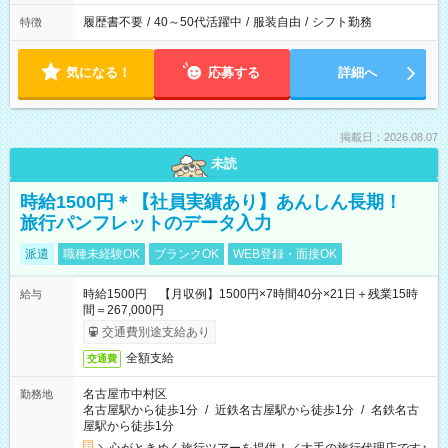
履歴書不要
/
40～50代活躍中
/
服装自由
/
シフト勤務
特徴
気になる！
応募する
詳細へ
掲載日：2026.08.07
未読
時給1500円＊【社員実績あり】あんしん長期！
旅行パンフレットのデータ入力
派遣
職種未経験OK
ブランクOK
WEB登録・面接OK
時給1500円 【月収例】1500円×7時間40分×21日＋残業15時
給与
間＝267,000円
交通費別途支給あり
全額支給
交通費
名古屋市中村区
勤務地
名古屋駅から徒歩1分
/
近鉄名古屋駅から徒歩1分
/
名鉄名古
屋駅から徒歩1分