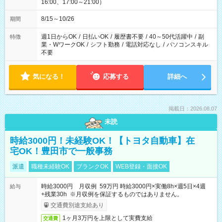
16:00、17:00～21:00）
8/15～10/26
期間
週1日からOK
/
日払いOK
/
履歴書不要
/
40～50代活躍中
/
副
特徴
業・WワークOK
/
シフト勤務
/
電話対応なし
/
パソコンスキル
不要
気になる！
応募する
詳細へ
掲載日：2026.08.07
未読
時給3000円！未経験OK！【トヨタ自動車】在
宅OK！豊田市で一般事務
派遣
職種未経験OK
ブランクOK
WEB登録・面接OK
時給3000円 月収例 59万円 時給3000円×実働8h×週5日×4週
給与
+残業30h ※月収例を保証するものではありません。
交通費別途支給あり
1ヶ月3万円を上限として実費支給
交通費