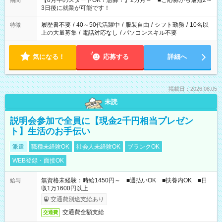
【8月中のスタートOK！急募！】2カ月～ ■ご応募から最短2～
期間
ね。 ※Wワーク希望の方へ 今ご覧のお仕事で希望する勤務時間
3日後に就業が可能です！
と、もう1つのお仕事の勤務時間。 合計で週40時間を超える場
合は応募できません。
履歴書不要
/
40～50代活躍中
/
服装自由
/
シフト勤務
/
10名以
特徴
上の大量募集
/
電話対応なし
/
パソコンスキル不要
気になる！
応募する
詳細へ
掲載日：2026.08.05
未読
説明会参加で全員に【現金2千円相当プレゼン
ト】生活のお手伝い
派遣
職種未経験OK
社会人未経験OK
ブランクOK
WEB登録・面接OK
無資格未経験：時給1450円～ ■週払いOK ■扶養内OK ■日
給与
収1万1600円以上
交通費別途支給あり
交通費全額支給
交通費