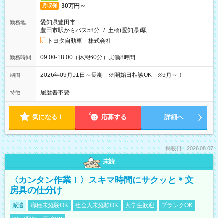
30万円～
月収例
愛知県豊田市
勤務地
豊田市駅からバス58分
/
土橋(愛知県)駅
トヨタ自動車 株式会社
09:00-18:00（休憩60分）実働8時間
勤務時間
2026年09月01日～長期 ※開始日相談OK ※9月～！
期間
履歴書不要
特徴
気になる！
応募する
詳細へ
掲載日：2026.08.07
未読
〈カンタン作業！〉スキマ時間にサクッと＊文
房具の仕分け
派遣
職種未経験OK
社会人未経験OK
大学生歓迎
ブランクOK