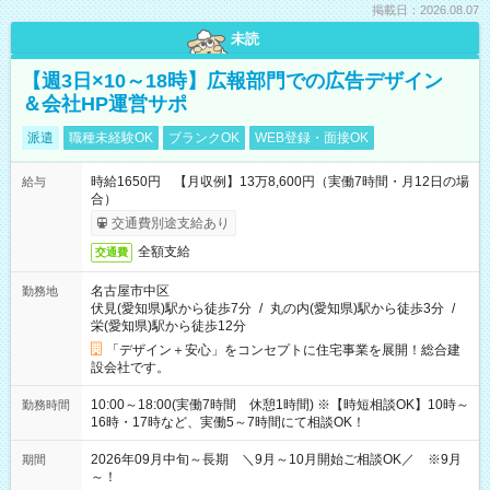
掲載日：2026.08.07
未読
【週3日×10～18時】広報部門での広告デザイン
＆会社HP運営サポ
派遣
職種未経験OK
ブランクOK
WEB登録・面接OK
時給1650円 【月収例】13万8,600円（実働7時間・月12日の場
給与
合）
交通費別途支給あり
全額支給
交通費
名古屋市中区
勤務地
伏見(愛知県)駅から徒歩7分
/
丸の内(愛知県)駅から徒歩3分
/
栄(愛知県)駅から徒歩12分
「デザイン＋安心」をコンセプトに住宅事業を展開！総合建
設会社です。
10:00～18:00(実働7時間 休憩1時間) ※【時短相談OK】10時～
勤務時間
16時・17時など、実働5～7時間にて相談OK！
2026年09月中旬～長期 ＼9月～10月開始ご相談OK／ ※9月
期間
～！