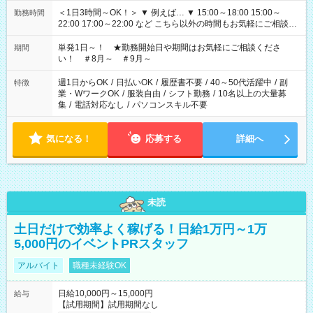
＜1日3時間～OK！＞ ▼ 例えば… ▼ 15:00～18:00 15:00～
勤務時間
22:00 17:00～22:00 など こちら以外の時間もお気軽にご相談く
ださい！
単発1日～！ ★勤務開始日や期間はお気軽にご相談くださ
期間
い！ ＃8月～ ＃9月～
週1日からOK
/
日払いOK
/
履歴書不要
/
40～50代活躍中
/
副
特徴
業・WワークOK
/
服装自由
/
シフト勤務
/
10名以上の大量募
集
/
電話対応なし
/
パソコンスキル不要
気になる！
応募する
詳細へ
未読
土日だけで効率よく稼げる！日給1万円～1万
5,000円のイベントPRスタッフ
アルバイト
職種未経験OK
日給10,000円～15,000円
給与
【試用期間】試用期間なし