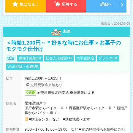
気になる！
応募する
詳細へ
掲載日：2026.08.08
未読
＜時給1,200円～＊好きな時にお仕事＞お菓子の
モクモク仕分け
派遣
職種未経験OK
社会人未経験OK
大学生歓迎
ブランクOK
WEB登録・面接OK
時給1,200円～1,625円
給与
交通費別途支給あり
■ 交通費規定内支給 ※派遣先による
交通費
愛知県瀬戸市
勤務地
瀬戸市駅からバイク・車
/
尾張瀬戸駅からバイク・車
/
新瀬戸
駅からバイク・車
/
…
■物流センターなど ■勤務地選べます
9:00～17:00 10:00～19:00 など ■ 他の時間帯もお気軽にご相
勤務時間