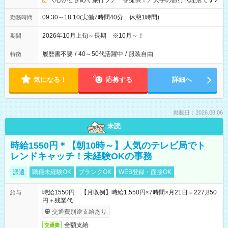
＼心がときめく旅行ツアーを提供！／大手の旅行代理店です♪
09:30～18:10(実働7時間40分 休憩1時間)
勤務時間
2026年10月上旬～長期 ※10月～！
期間
履歴書不要
/
40～50代活躍中
/
服装自由
特徴
気になる！
応募する
詳細へ
掲載日：2026.08.06
未読
時給1550円＊【朝10時～】人気のテレビ局でト
レンドキャッチ！未経験OKの事務
派遣
職種未経験OK
ブランクOK
WEB登録・面接OK
時給1550円 【月収例】時給1,550円×7時間×月21日＝227,850
給与
円＋残業代
交通費別途支給あり
全額支給
交通費