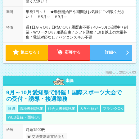
談ください！
単発1日～！ ★勤務開始日や期間はお気軽にご相談くださ
期間
い！ ＃8月～ ＃9月～
週1日からOK
/
日払いOK
/
履歴書不要
/
40～50代活躍中
/
副
特徴
業・WワークOK
/
服装自由
/
シフト勤務
/
10名以上の大量募
集
/
電話対応なし
/
パソコンスキル不要
気になる！
応募する
詳細へ
掲載日：2026.07.03
未読
9月～10月愛知県で開催！国際スポーツ大会で
の受付・誘導・接遇業務
派遣
職種未経験OK
社会人未経験OK
大学生歓迎
ブランクOK
WEB登録・面接OK
時給1500円
給与
交通費別途支給あり