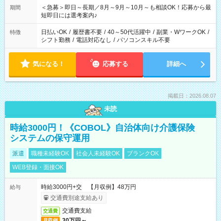
00 【休憩】 ・60分
＜急募＞即日～長期／8月～9月～10月～も相談OK！応募から最
期間
短即日には選考案内♪
日払いOK
/
履歴書不要
/
40～50代活躍中
/
副業・WワークOK
/
特徴
シフト勤務
/
電話対応なし
/
パソコンスキル不要
気になる！
応募する
詳細へ
掲載日：2026.08.07
未読
時給3000円！《COBOL》自治体向け介護保険
システムの保守運用
派遣
職種未経験OK
社会人未経験OK
ブランクOK
WEB登録・面接OK
時給3000円+交 【月収例】48万円
給与
交通費別途支給あり
交通費支給
交通費
30万円～
月収例