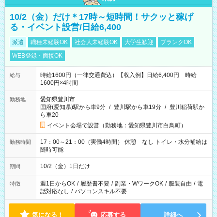
10/2（金）だけ＊17時～短時間！サクッと稼げ
る・イベント設営/日給6,400
派遣
職種未経験OK
社会人未経験OK
大学生歓迎
ブランクOK
WEB登録・面接OK
時給1600円（一律交通費込）【収入例】日給6,400円 時給
給与
1600円×4時間
愛知県豊川市
勤務地
国府(愛知県)駅から車9分
/
豊川駅から車19分
/
豊川稲荷駅か
ら車20
イベント会場で設営（勤務地：愛知県豊川市白鳥町）
17：00～21：00（実働4時間） 休憩 なし トイレ・水分補給は
勤務時間
随時可能
10/2（金）1日だけ
期間
週1日からOK
/
履歴書不要
/
副業・WワークOK
/
服装自由
/
電
特徴
話対応なし
/
パソコンスキル不要
気になる！
応募する
詳細へ