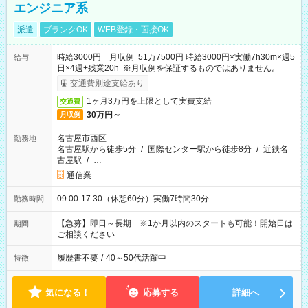
エンジニア系
派遣
ブランクOK
WEB登録・面接OK
時給3000円 月収例 51万7500円 時給3000円×実働7h30m×週5
給与
日×4週+残業20h ※月収例を保証するものではありません。
交通費別途支給あり
1ヶ月3万円を上限として実費支給
交通費
30万円～
月収例
名古屋市西区
勤務地
名古屋駅から徒歩5分
/
国際センター駅から徒歩8分
/
近鉄名
古屋駅
/
…
通信業
09:00-17:30（休憩60分）実働7時間30分
勤務時間
【急募】即日～長期 ※1か月以内のスタートも可能！開始日は
期間
ご相談ください
履歴書不要
/
40～50代活躍中
特徴
気になる！
応募する
詳細へ