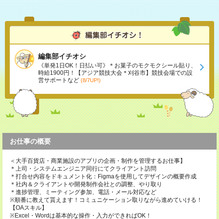
編集部イチオシ
《単発1日OK！日払い可》＊お菓子のモクモクシール貼り、
時給1900円！【アジア競技大会＊刈谷市】競技会場での設
営サポートなど
(8/7UP!)
お仕事の概要
＜大手百貨店・商業施設のアプリの企画・制作を管理するお仕事】
＊上司・システムエンジニア同行にてクライアント訪問
＊打合せ内容をドキュメント化：Figmaを使用してデザインの概要作成
＊社内＆クライアントや開発制作会社との調整、やり取り
＊進捗管理、ミーティング参加、電話・メール対応など
※順番に教えて貰えます！コミュニケーション取りながら進めていける！
【OAスキル】
※Excel・Wordは基本的な操作・入力ができればOK！