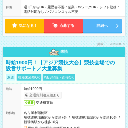
週1日からOK
/
履歴書不要
/
副業・WワークOK
/
シフト勤務
/
特徴
電話対応なし
/
パソコンスキル不要
気になる！
応募する
詳細へ
掲載日：2026.08.09
未読
時給1900円！【アジア競技大会】競技会場での
設営サポート／大量募集
派遣
職種未経験OK
WEB登録・面接OK
時給1900円
給与
交通費別途支給あり
交通費支給
交通費
名古屋市瑞穂区
勤務地
瑞穂運動場東駅から徒歩7分
/
瑞穂運動場西駅から徒歩10分
/
新瑞橋駅から徒歩10分