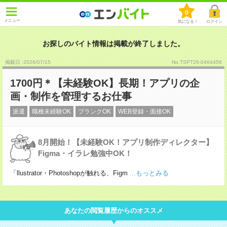
0
メニュー
気になる！
ログイン
お探しのバイト情報は掲載が終了しました。
掲載日 :2026
/
07
/
15
No.TSPT26-0464456
1700円＊【未経験OK】長期！アプリの企
画・制作を管理するお仕事
派遣
職種未経験OK
ブランクOK
WEB登録・面接OK
8月開始！【未経験OK！アプリ制作ディレクター】
Figma・イラレ勉強中OK！
「llustrator・Photoshopが触れる、Figm
...もっとみる
あなたの閲覧履歴からのオススメ