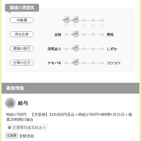
職場の雰囲気
年齢層
20代
30
40
50
60
男女比率
女性
男性
職場の様子
活気あり
しずか
仕事の仕方
テキパキ
コツコツ
募集情報
給与
時給1700円 【月収例】319,600円見込＝時給1700円×8時間×月21日＋残
業20時間の場合
交通費別途支給あり
全額支給
交通費