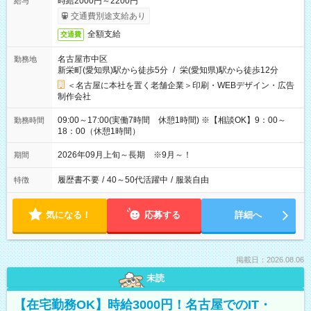
時給2000円～2200円
給与
交通費別途支給あり
全額支給
交通費
名古屋市中区
勤務地
新栄町(愛知県)駅から徒歩5分
/
栄(愛知県)駅から徒歩12分
＜名古屋に本社を置く老舗企業＞印刷・WEBデザイン・広告
制作会社
09:00～17:00(実働7時間 休憩1時間) ※【相談OK】9：00～
勤務時間
18：00（休憩1時間）
2026年09月上旬～長期 ※9月～！
期間
履歴書不要
/
40～50代活躍中
/
服装自由
特徴
気になる！
応募する
詳細へ
掲載日：2026.08.06
未読
【在宅勤務OK】時給3000円！名古屋でのIT・