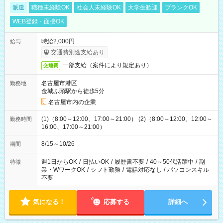
派遣
職種未経験OK
社会人未経験OK
大学生歓迎
ブランクOK
WEB登録・面接OK
時給2,000円
給与
交通費別途支給あり
一部支給（案件により規定あり）
交通費
名古屋市港区
勤務地
金城ふ頭駅から徒歩5分
名古屋市内の企業
(1)（8:00～12:00、17:00～21:00） (2)（8:00～12:00、12:00～
勤務時間
16:00、17:00～21:00）
8/15～10/26
期間
週1日からOK
/
日払いOK
/
履歴書不要
/
40～50代活躍中
/
副
特徴
業・WワークOK
/
シフト勤務
/
電話対応なし
/
パソコンスキル
不要
気になる！
応募する
詳細へ