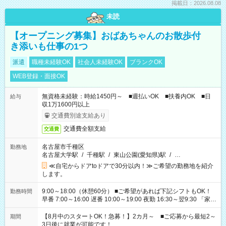
掲載日：2026.08.08
未読
【オープニング募集】おばあちゃんのお散歩付
き添いも仕事の1つ
派遣
職種未経験OK
社会人未経験OK
ブランクOK
WEB登録・面接OK
無資格未経験：時給1450円～ ■週払いOK ■扶養内OK ■日
給与
収1万1600円以上
交通費別途支給あり
交通費全額支給
交通費
名古屋市千種区
勤務地
名古屋大学駅
/
千種駅
/
東山公園(愛知県)駅
/
…
≪自宅からドアtoドアで30分以内！≫ご希望の勤務地を紹介
します。
9:00～18:00（休憩60分） ■ご希望があれば下記シフトもOK！
勤務時間
早番 7:00～16:00 遅番 10:00～19:00 夜勤 16:30～翌9:30 「家族
と休みを合わせたい」 「余裕を持って夕飯の準備がしたい」
「できれば残業はしたくない」 など、ご希望を教えてください
【8月中のスタートOK！急募！】2カ月～ ■ご応募から最短2～
期間
ね。 ※Wワーク希望の方へ 今ご覧のお仕事で希望する勤務時間
3日後に就業が可能です！