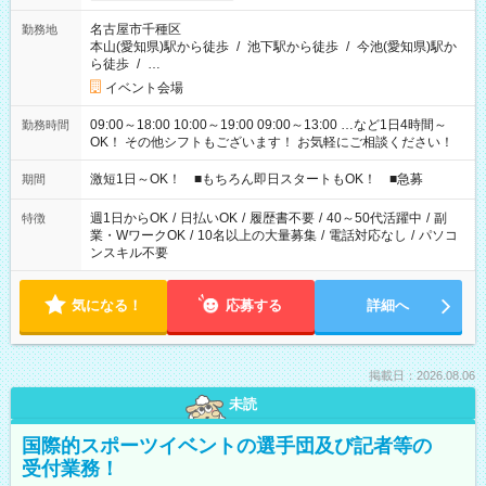
名古屋市千種区
勤務地
本山(愛知県)駅から徒歩
/
池下駅から徒歩
/
今池(愛知県)駅か
ら徒歩
/
…
イベント会場
09:00～18:00 10:00～19:00 09:00～13:00 …など1日4時間～
勤務時間
OK！ その他シフトもございます！ お気軽にご相談ください！
激短1日～OK！ ■もちろん即日スタートもOK！ ■急募
期間
週1日からOK
/
日払いOK
/
履歴書不要
/
40～50代活躍中
/
副
特徴
業・WワークOK
/
10名以上の大量募集
/
電話対応なし
/
パソコ
ンスキル不要
気になる！
応募する
詳細へ
掲載日：2026.08.06
未読
国際的スポーツイベントの選手団及び記者等の
受付業務！