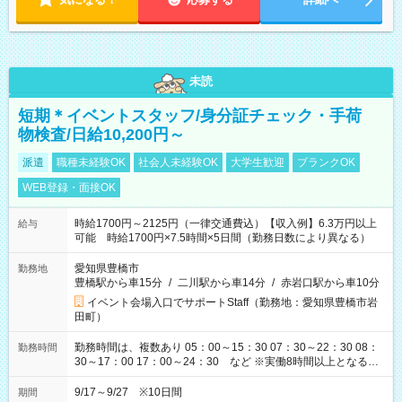
未読
短期＊イベントスタッフ/身分証チェック・手荷
物検査/日給10,200円～
派遣
職種未経験OK
社会人未経験OK
大学生歓迎
ブランクOK
WEB登録・面接OK
時給1700円～2125円（一律交通費込）【収入例】6.3万円以上
給与
可能 時給1700円×7.5時間×5日間（勤務日数により異なる）
愛知県豊橋市
勤務地
豊橋駅から車15分
/
二川駅から車14分
/
赤岩口駅から車10分
イベント会場入口でサポートStaff（勤務地：愛知県豊橋市岩
田町）
勤務時間は、複数あり 05：00～15：30 07：30～22：30 08：
勤務時間
30～17：00 17：00～24：30 など ※実働8時間以上となる勤
務もあります。 【休憩】60分+他休憩あり 交替で取得します。
安全面に配慮しこまめな休憩があります。
9/17～9/27 ※10日間
期間