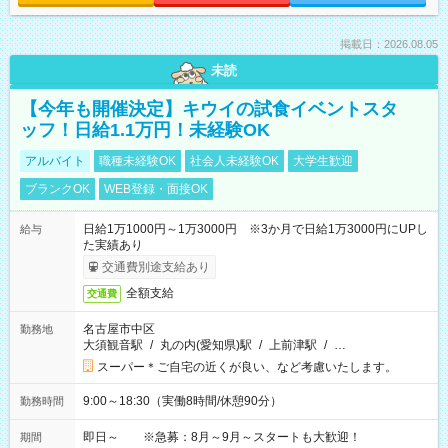
掲載日：2026.08.05
未読
【今年も開催決定】キウイの試食イベントスタ
ッフ！日給1.1万円！未経験OK
アルバイト
職種未経験OK
社会人未経験OK
大学生歓迎
ブランクOK
WEB登録・面接OK
日給1万1000円～1万3000円 ※3か月で日給1万3000円にUPし
給与
た実績あり
交通費別途支給あり
全額支給
交通費
名古屋市中区
勤務地
大須観音駅
/
丸の内(愛知県)駅
/
上前津駅
/
…
スーパー＊ご自宅の近くが良い、など考慮いたします。
9:00～18:30（実働8時間/休憩90分）
勤務時間
即日～ ※急募：8月～9月～スタートも大歓迎！
期間