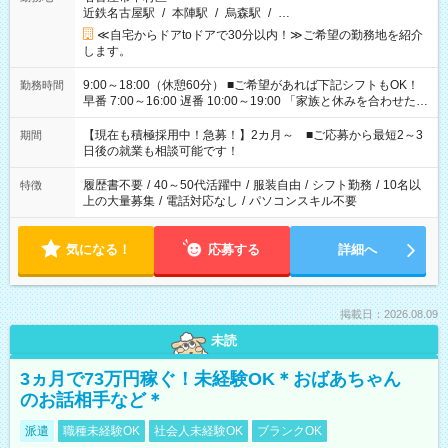
近鉄名古屋駅
/
本陣駅
/
烏森駅
/
…
≪自宅からドアtoドアで30分以内！≫ご希望の勤務地を紹介
します。
9:00～18:00（休憩60分） ■ご希望があれば下記シフトもOK！
勤務時間
早番 7:00～16:00 遅番 10:00～19:00 「家族と休みを合わせた
い」 「余裕を持って夕飯の準備がしたい」 「できれば残業はし
たくない」 など、ご希望を教えてくださいね。 ※Wワーク希望
【現在も積極採用中！急募！】2カ月～ ■ご応募から最短2～3
期間
の方へ 今ご覧のお仕事で希望する勤務時間と、もう1つのお仕事
日後の就業も相談可能です！
の勤務時間。 合計で週40時間を超える場合は応募できません。
履歴書不要
/
40～50代活躍中
/
服装自由
/
シフト勤務
/
10名以
特徴
上の大量募集
/
電話対応なし
/
パソコンスキル不要
気になる！
応募する
詳細へ
掲載日：2026.08.09
未読
3ヵ月で73万円稼ぐ！未経験OK＊おばあちゃん
のお話相手など＊
派遣
職種未経験OK
社会人未経験OK
ブランクOK