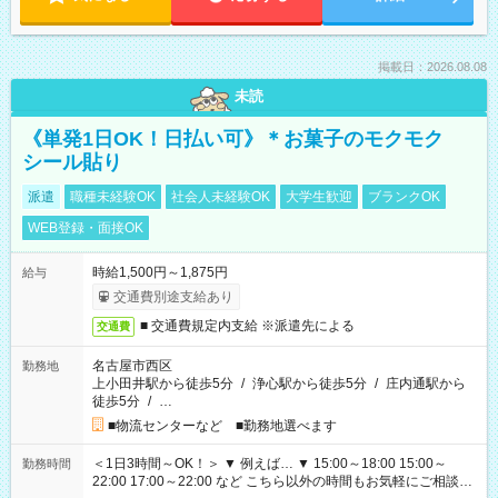
掲載日：2026.08.08
未読
《単発1日OK！日払い可》＊お菓子のモクモク
シール貼り
派遣
職種未経験OK
社会人未経験OK
大学生歓迎
ブランクOK
WEB登録・面接OK
時給1,500円～1,875円
給与
交通費別途支給あり
■ 交通費規定内支給 ※派遣先による
交通費
名古屋市西区
勤務地
上小田井駅から徒歩5分
/
浄心駅から徒歩5分
/
庄内通駅から
徒歩5分
/
…
■物流センターなど ■勤務地選べます
＜1日3時間～OK！＞ ▼ 例えば… ▼ 15:00～18:00 15:00～
勤務時間
22:00 17:00～22:00 など こちら以外の時間もお気軽にご相談く