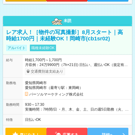
未読
レア求人！［物件の写真撮影］8月スタート｜高
時給1700円｜未経験OK！岡崎市(cb1sr02)
アルバイト
職種未経験OK
時給1,700円～1,700円
給与
月収例：24万9900円（7h×21日) 日払い、週払いOK（規定有
り） 【試用期間】試用期間なし
交通費別途支給あり
愛知県岡崎市
勤務地
愛知県岡崎市（最寄り駅：東岡崎）
パーソルマーケティング株式会社
930～17:30
勤務時間
実働時間：7時間/日 ・月、木、金、土、日の週5日勤務（火、水
は固定休です／夏季、年末年始等、長期休暇有り！） ・ワンシ
フト！ 残業ほぼナシ（0～5h/月）
日払いOK
特徴
気になる！
応募する
詳細へ