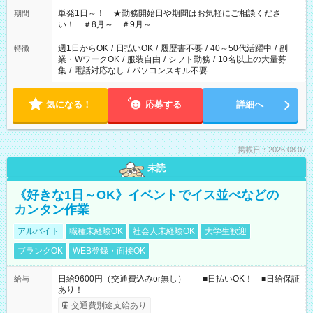
ださい！
単発1日～！ ★勤務開始日や期間はお気軽にご相談くださ
期間
い！ ＃8月～ ＃9月～
週1日からOK
/
日払いOK
/
履歴書不要
/
40～50代活躍中
/
副
特徴
業・WワークOK
/
服装自由
/
シフト勤務
/
10名以上の大量募
集
/
電話対応なし
/
パソコンスキル不要
気になる！
応募する
詳細へ
掲載日：2026.08.07
未読
《好きな1日～OK》イベントでイス並べなどの
カンタン作業
アルバイト
職種未経験OK
社会人未経験OK
大学生歓迎
ブランクOK
WEB登録・面接OK
日給9600円（交通費込みor無し） ■日払いOK！ ■日給保証
給与
あり！
交通費別途支給あり