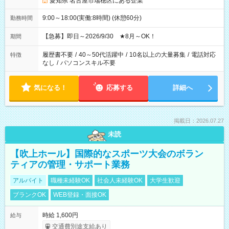
愛知県 名古屋市瑞穂区にある企業
9:00～18:00(実働:8時間) (休憩60分)
勤務時間
【急募】即日～2026/9/30 ★8月～OK！
期間
履歴書不要
/
40～50代活躍中
/
10名以上の大量募集
/
電話対応
特徴
なし
/
パソコンスキル不要
気になる！
応募する
詳細へ
掲載日：2026.07.27
未読
【吹上ホール】国際的なスポーツ大会のボラン
ティアの管理・サポート業務
アルバイト
職種未経験OK
社会人未経験OK
大学生歓迎
ブランクOK
WEB登録・面接OK
時給 1,600円
給与
交通費別途支給あり