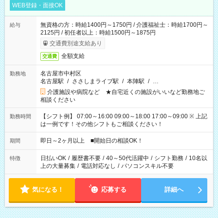
WEB登録・面接OK
無資格の方：時給1400円～1750円 / 介護福祉士：時給1700円～
給与
2125円 / 初任者以上：時給1500円～1875円
交通費別途支給あり
全額支給
交通費
名古屋市中村区
勤務地
名古屋駅
/
ささしまライブ駅
/
本陣駅
/
…
介護施設や病院など ★自宅近くの施設がいいなど勤務地ご
相談ください
【シフト例】 07:00～16:00 09:00～18:00 17:00～09:00 ※ 上記
勤務時間
は一例です！その他シフトもご相談ください！
即日～2ヶ月以上 ■開始日の相談OK！
期間
日払いOK
/
履歴書不要
/
40～50代活躍中
/
シフト勤務
/
10名以
特徴
上の大量募集
/
電話対応なし
/
パソコンスキル不要
気になる！
応募する
詳細へ