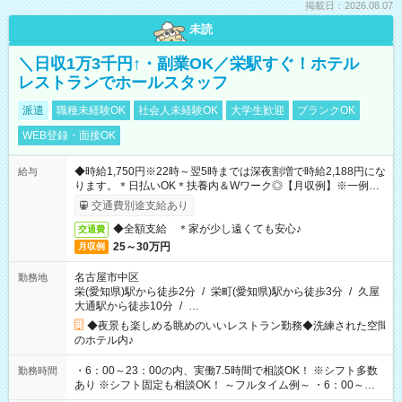
掲載日：2026.08.07
未読
＼日収1万3千円↑・副業OK／栄駅すぐ！ホテル
レストランでホールスタッフ
派遣
職種未経験OK
社会人未経験OK
大学生歓迎
ブランクOK
WEB登録・面接OK
◆時給1,750円※22時～翌5時までは深夜割増で時給2,188円にな
給与
ります。＊日払いOK＊扶養内＆Wワーク◎【月収例】※一例で
す！ 約275,625円（時給1,750円×実働7.5h×21日）
交通費別途支給あり
◆全額支給 ＊家が少し遠くても安心♪
交通費
25～30万円
月収例
名古屋市中区
勤務地
栄(愛知県)駅から徒歩2分
/
栄町(愛知県)駅から徒歩3分
/
久屋
大通駅から徒歩10分
/
…
◆夜景も楽しめる眺めのいいレストラン勤務◆洗練された空間
のホテル内♪
・6：00～23：00の内、実働7.5時間で相談OK！ ※シフト多数
勤務時間
あり ※シフト固定も相談OK！ ～フルタイム例～ ・6：00～
14：30 ・7：00～15：30 ・13：30～22：00 ・14：30～23：