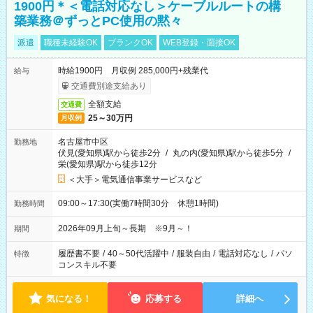
1900円＊＜電話対応なし＞ケーブルルートの構
築業務＠ずっとPC使用の黙々
派遣
職種未経験OK
ブランクOK
WEB登録・面接OK
時給1900円 月収例 285,000円+残業代
給与
交通費別途支給あり
全額支給
交通費
25～30万円
月収例
名古屋市中区
勤務地
伏見(愛知県)駅から徒歩2分
/
丸の内(愛知県)駅から徒歩5分
/
栄(愛知県)駅から徒歩12分
＜大手＞電気通信事業サービスなど
09:00～17:30(実働7時間30分 休憩1時間)
勤務時間
2026年09月上旬～長期 ※9月～！
期間
履歴書不要
/
40～50代活躍中
/
服装自由
/
電話対応なし
/
パソ
特徴
コンスキル不要
気になる！
応募する
詳細へ