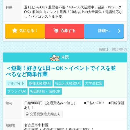
週1日からOK
/
履歴書不要
/
40～50代活躍中
/
副業・Wワーク
特徴
OK
/
服装自由
/
シフト勤務
/
10名以上の大量募集
/
電話対応な
し
/
パソコンスキル不要
気になる！
応募する
詳細へ
掲載日：2026.08.05
未読
＜短期！好きな1日～OK＞イベントでイスを並
べるなど簡単作業
アルバイト
職種未経験OK
社会人未経験OK
大学生歓迎
ブランクOK
WEB登録・面接OK
日給9600円（交通費込みor無し） ■日払いOK！ ■日給保証
給与
あり！
交通費別途支給あり
名古屋市中村区
勤務地
名古屋駅
/
名鉄名古屋駅
/
近鉄名古屋駅
/
…