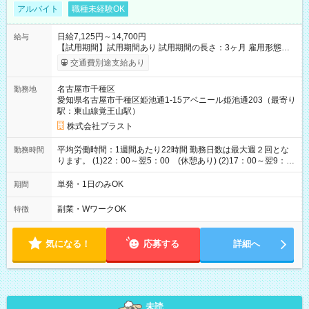
アルバイト
職種未経験OK
日給7,125円～14,700円
給与
【試用期間】試用期間あり 試用期間の長さ：3ヶ月 雇用形態、
給与は本採用時と同じです。
交通費別途支給あり
名古屋市千種区
勤務地
愛知県名古屋市千種区姫池通1-15アベニール姫池通203（最寄り
駅：東山線覚王山駅）
株式会社プラスト
平均労働時間：1週間あたり22時間 勤務日数は最大週２回とな
勤務時間
ります。 (1)22：00～翌5：00 (休憩あり) (2)17：00～翌9：
00 (休憩あり) ３６協定提出済 平均労働時間：1週間あたり22
時間 勤務日数は最大週２回となります。 (1)22：00～翌5：00
単発・1日のみOK
期間
(休憩あり) (2)17：00～翌9：00 (休憩あり) ３６協定提出済
副業・WワークOK
特徴
気になる！
応募する
詳細へ
未読