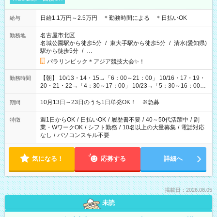
日給1.1万円～2.5万円 ＊勤務時間による ＊日払いOK
給与
名古屋市北区
勤務地
名城公園駅から徒歩5分
/
東大手駅から徒歩5分
/
清水(愛知県)
駅から徒歩5分
/
…
パラリンピック＊アジア競技大会✨！
【朝】 10/13・14・15→「6：00～21：00」 10/16・17・19・
勤務時間
20・21・22→「4：30～17：00」 10/23→「5：30～16：00」
【夕方】 10/16・17・19～21→「17：00～26：00」
10/22→「17：00～24：30」 10/23→「16：00～23：00」 ＊
10月13日～23日のうち1日単発OK！ ※急募
期間
勤務時間に関して、面談時にしっかりお伝えします！ 朝だ
け、夕方だけ、などもOKです！
週1日からOK
/
日払いOK
/
履歴書不要
/
40～50代活躍中
/
副
特徴
業・WワークOK
/
シフト勤務
/
10名以上の大量募集
/
電話対応
なし
/
パソコンスキル不要
気になる！
応募する
詳細へ
掲載日：2026.08.05
未読