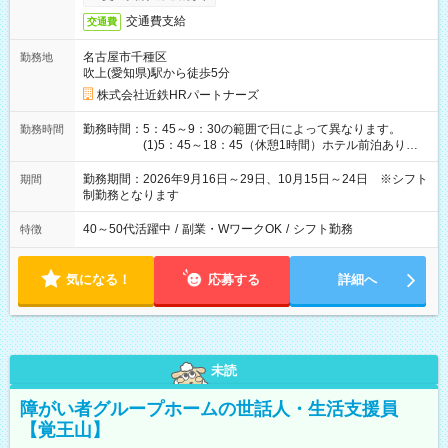
交通費支給
交通費
名古屋市千種区
勤務地
吹上(愛知県)駅から徒歩5分
株式会社近鉄HRパートナーズ
勤務時間：5：45～9：30の範囲で日によって異なります。
勤務時間
(1)5：45～18：45（休憩1時間）ホテル前泊あり！
(2)6：00～19：00（休憩1時間）ホテル前泊あり！
(3)6：45～19：45（休憩1時間） (4)7：
勤務期間：2026年9月16日～29日、10月15日～24日 ※シフト
期間
30～20：30（休憩1時間） (5)8：30～18：00（休憩
制勤務となります
1時間） (6)9：30～21：30（休憩1時間）
40～50代活躍中
/
副業・WワークOK
/
シフト勤務
特徴
気になる！
応募する
詳細へ
未読
障がい者グループホームの世話人・生活支援員
【覚王山】