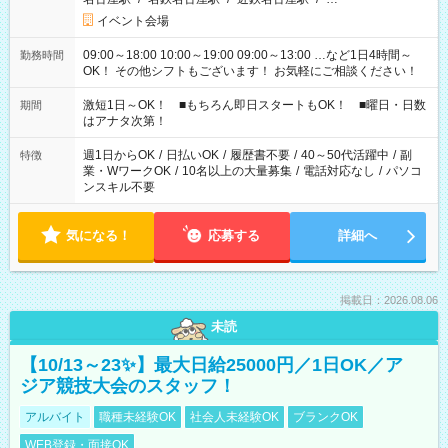
イベント会場
09:00～18:00 10:00～19:00 09:00～13:00 …など1日4時間～
勤務時間
OK！ その他シフトもございます！ お気軽にご相談ください！
激短1日～OK！ ■もちろん即日スタートもOK！ ■曜日・日数
期間
はアナタ次第！
週1日からOK
/
日払いOK
/
履歴書不要
/
40～50代活躍中
/
副
特徴
業・WワークOK
/
10名以上の大量募集
/
電話対応なし
/
パソコ
ンスキル不要
気になる！
応募する
詳細へ
掲載日：2026.08.06
未読
【10/13～23✨】最大日給25000円／1日OK／ア
ジア競技大会のスタッフ！
アルバイト
職種未経験OK
社会人未経験OK
ブランクOK
WEB登録・面接OK