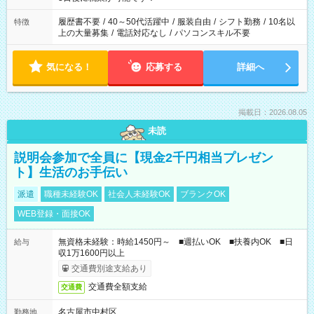
と、もう1つのお仕事の勤務時間。 合計で週40時間を超える場
合は応募できません。
履歴書不要
/
40～50代活躍中
/
服装自由
/
シフト勤務
/
10名以
特徴
上の大量募集
/
電話対応なし
/
パソコンスキル不要
気になる！
応募する
詳細へ
掲載日：2026.08.05
未読
説明会参加で全員に【現金2千円相当プレゼン
ト】生活のお手伝い
派遣
職種未経験OK
社会人未経験OK
ブランクOK
WEB登録・面接OK
無資格未経験：時給1450円～ ■週払いOK ■扶養内OK ■日
給与
収1万1600円以上
交通費別途支給あり
交通費全額支給
交通費
名古屋市中村区
勤務地