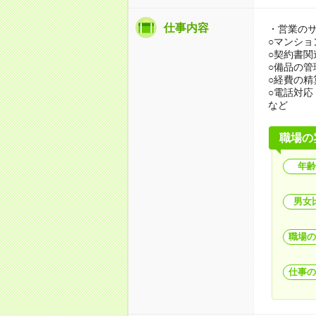
仕事内容
・営業の
○マンショ
○契約書
○備品の管
○経費の精
○電話対
など
職場の
年齢
男女
職場の
仕事の