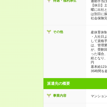
待遇・福利厚生
通勤手当(
【休日】土
曜に出社
は別日に
社会保険
その他
産休育休
・入社日よ
して資格手当
は、管理
が、受験回
った場合、
給となり、
円
基本給12
35時間を
派遣先の概要
事業内容
マンショ