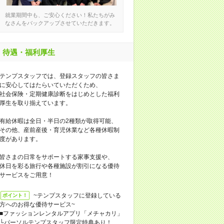
就業期間中も、ご安心ください！私たちがみ
なさんをバックアップさせていただきます。
待遇・福利厚生
テンプスタッフでは、登録スタッフの皆さま
に安心してはたらいていただくため、
社会保険・定期健康診断をはじめとした福利
厚生を取り揃えています。
有給休暇は全日・半日の2種類が取得可能、
その他、産前産後・育児休業など各種休暇制
度があります。
皆さまの日常をサポートする家事支援や、
休日を彩る旅行や各種施設が割引になる優待
サービスをご用意！
~テンプスタッフに登録している
ポイント！
方へのお得な優待サービス~
■ファッションレンタルアプリ「メチャカリ」
└パーソルテンプスタッフ限定特典あり！