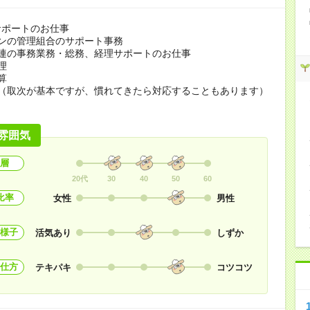
サポートのお仕事
ンの管理組合のサポート事務
関連の事務業務・総務、経理サポートのお仕事
理
算
応（取次が基本ですが、慣れてきたら対応することもあります）
雰囲気
層
20代
30
40
50
60
比率
女性
男性
様子
活気あり
しずか
仕方
テキパキ
コツコツ