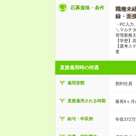
応募資格・条件
職種未経験
録・面接
・PC入力
＼マルチ
管理業務主
【学歴】
【選考ステ
査
直接雇用時の待遇
雇用形態
契約社員
直接雇用される時期
最長6ヶ
給与・年収例
年収372万