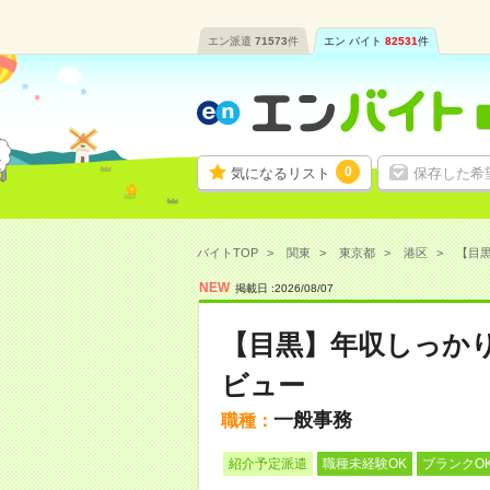
エン派遣
71573
件
エン バイト
82531
件
0
気になるリスト
保存した希
バイトTOP
関東
東京都
港区
【目黒
NEW
掲載日 :
2026
/
08
/
07
【目黒】年収しっかり
ビュー
一般事務
職種：
紹介予定派遣
職種未経験OK
ブランクO