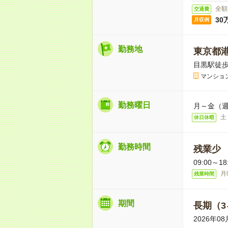
全額
交通費
30
月収例
勤務地
東京都
目黒駅徒歩
マンショ
勤務曜日
月～金（週
土
休日休暇
勤務時間
残業少
09:00～
月
残業時間
期間
長期（3
2026年