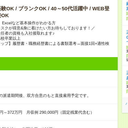
OK / ブランクOK / 40～50代活躍中 / WEB登
OK
、Excelなど基本操作がわかる方
タスクが得意&身に着けたい方お待ちしております！／
任者の資格も入社後取れます♪
高校卒業以上
ップ】履歴書・職務経歴書による書類選考→面接1回+適性検
月の派遣期間後、双方合意のもと直接雇用予定です。
円～372万円 月収例 290,000円（固定残業代含む）