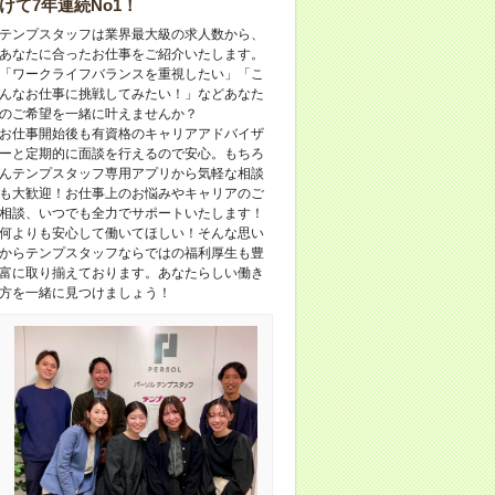
けて7年連続No1！
テンプスタッフは業界最大級の求人数から、
あなたに合ったお仕事をご紹介いたします。
「ワークライフバランスを重視したい」「こ
んなお仕事に挑戦してみたい！」などあなた
のご希望を一緒に叶えませんか？
お仕事開始後も有資格のキャリアアドバイザ
ーと定期的に面談を行えるので安心。もちろ
んテンプスタッフ専用アプリから気軽な相談
も大歓迎！お仕事上のお悩みやキャリアのご
相談、いつでも全力でサポートいたします！
何よりも安心して働いてほしい！そんな思い
からテンプスタッフならではの福利厚生も豊
富に取り揃えております。あなたらしい働き
方を一緒に見つけましょう！