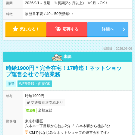
2026/9/1～長期 ※長期(2ヶ月以上) ※9月～OK！
期間
履歴書不要
/
40～50代活躍中
特徴
気になる！
応募する
詳細へ
掲載日：2026.08.06
未読
時給1900円＊完全在宅！17時迄！ネットショッ
プ運営会社で与信業務
派遣
WEB登録・面接OK
時給1900円
給与
交通費別途支給あり
全額支給
交通費
東京都港区
勤務地
六本木一丁目駅から徒歩2分
/
六本木駅から徒歩8分
CMでおなじみ☆ネットショップの運営会社です♪