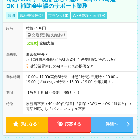
OK！補助金申請のサポート業務
派遣
職種未経験OK
ブランクOK
WEB登録・面接OK
時給2600円
給与
交通費別途支給あり
全額支給
交通費
東京都中央区
勤務地
八丁堀(東京都)駅から徒歩2分
/
茅場町駅から徒歩6分
建設業界向けのAIサービスの提供など
10:00～17:00(実働6時間 休憩1時間) ※定時：10:00～
勤務時間
19:00（※終わりの時間：16:00～19:00で相談可！）
【急募】即日～長期 ※8月～！
期間
履歴書不要
/
40～50代活躍中
/
副業・WワークOK
/
服装自由
/
特徴
電話対応なし
/
パソコンスキル不要
気になる！
応募する
詳細へ