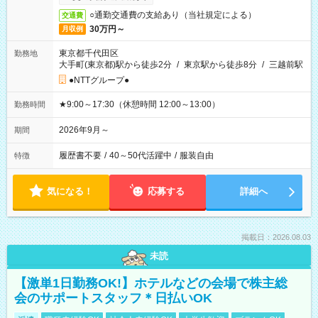
○通勤交通費の支給あり（当社規定による）
交通費
30万円～
月収例
東京都千代田区
勤務地
大手町(東京都)駅から徒歩2分
/
東京駅から徒歩8分
/
三越前駅
●NTTグループ●
★9:00～17:30（休憩時間 12:00～13:00）
勤務時間
2026年9月～
期間
履歴書不要
/
40～50代活躍中
/
服装自由
特徴
気になる！
応募する
詳細へ
掲載日：2026.08.03
未読
【激単1日勤務OK!】ホテルなどの会場で株主総
会のサポートスタッフ＊日払いOK