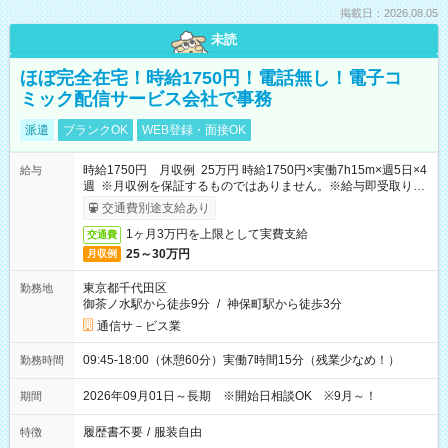
掲載日：2026.08.05
未読
ほぼ完全在宅！時給1750円！電話無し！電子コ
ミック配信サービス会社で事務
派遣
ブランクOK
WEB登録・面接OK
時給1750円 月収例 25万円 時給1750円×実働7h15m×週5日×4
給与
週 ※月収例を保証するものではありません。※給与即受取りサ
ービス利用可（利用条件有）
交通費別途支給あり
1ヶ月3万円を上限として実費支給
交通費
25～30万円
月収例
東京都千代田区
勤務地
御茶ノ水駅から徒歩9分
/
神保町駅から徒歩3分
通信サ－ビス業
09:45-18:00（休憩60分）実働7時間15分（残業少なめ！）
勤務時間
2026年09月01日～長期 ※開始日相談OK ※9月～！
期間
履歴書不要
/
服装自由
特徴