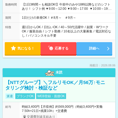
【1日3時間～も相談OK!】午前中のみや18時以降などのシフト
勤務時間
あり！ シフト例 ▼9:00～12:00 ▼9:00～17:00 ▼10:00～19:00
▼18:00～21:00
1日だけの単発OK！＃8月～ ＃9月～
期間
週1日からOK
/
日払いOK
/
40～50代活躍中
/
副業・Wワーク
特徴
OK
/
服装自由
/
シフト勤務
/
10名以上の大量募集
/
電話対応な
し
/
パソコンスキル不要
気になる！
応募する
詳細へ
掲載日：2026.08.06
未読
【NTTグループ】＼フルリモOK／月56万↑モニ
タリング検討・検証など
派遣
ブランクOK
WEB登録・面接OK
時給3,400円【月収例】約569,000円（時給3,400円×実働
給与
7.50h×21日+残業10h）+交通費
交通費別途支給あり