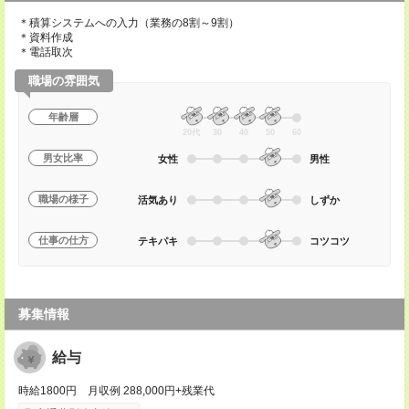
＊積算システムへの入力（業務の8割～9割）
＊資料作成
＊電話取次
職場の雰囲気
年齢層
20代
30
40
50
60
男女比率
女性
男性
職場の様子
活気あり
しずか
仕事の仕方
テキパキ
コツコツ
募集情報
給与
時給1800円 月収例 288,000円+残業代