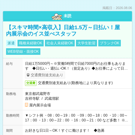
掲載日：2026.08.06
未読
【スキマ時間×高収入】日給1.5万～日払い！屋
内展示会のイス並べスタッフ
派遣
職種未経験OK
社会人未経験OK
大学生歓迎
ブランクOK
WEB登録・面接OK
日給1万5000円～※実働5時間で日給7000円のお仕事もありま
給与
す ◆日払い・週払いOK！（規定あり）◆お仕事によって日給
も異なります
交通費別途支給あり
交通費別途支給あり(勤務地により異なります)
交通費
東京都武蔵野市
勤務地
吉祥寺駅
/
武蔵境駅
屋内展示会場
▼シフト例 ・08：00～19：00 ・09：00～18：00 ・10：00～
勤務時間
17：00 ・13：00～22：00 ・16：00～21：00 など多数！ ※お
仕事により勤務時間が異なります
お好きな日1日～OK！すぐに働けます！ ◆急募
期間