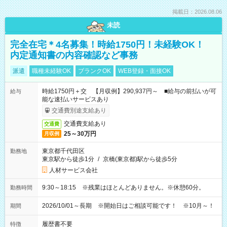
掲載日：2026.08.06
未読
完全在宅＊4名募集！時給1750円！未経験OK！
内定通知書の内容確認など事務
派遣
職種未経験OK
ブランクOK
WEB登録・面接OK
時給1750円＋交 【月収例】290,937円～ ■給与の前払いが可
給与
能な速払いサービスあり
交通費別途支給あり
交通費支給あり
交通費
25～30万円
月収例
東京都千代田区
勤務地
東京駅から徒歩1分
/
京橋(東京都)駅から徒歩5分
人材サービス会社
9:30～18:15 ※残業はほとんどありません。※休憩60分。
勤務時間
2026/10/01～長期 ※開始日はご相談可能です！ ※10月～！
期間
履歴書不要
特徴