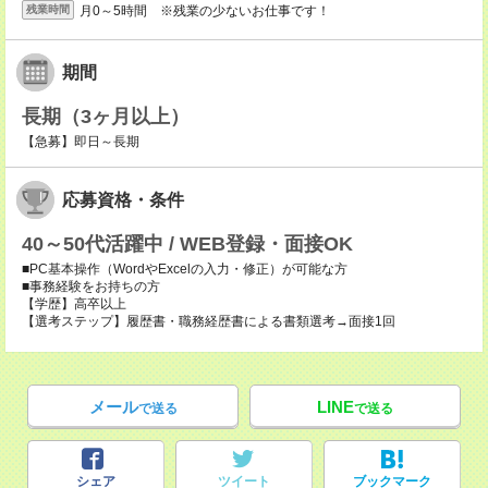
月0～5時間 ※残業の少ないお仕事です！
残業時間
期間
長期（3ヶ月以上）
【急募】即日～長期
応募資格・条件
40～50代活躍中 / WEB登録・面接OK
■PC基本操作（WordやExcelの入力・修正）が可能な方
■事務経験をお持ちの方
【学歴】高卒以上
【選考ステップ】履歴書・職務経歴書による書類選考→面接1回
メール
LINE
で送る
で送る
シェア
ツイート
ブックマーク