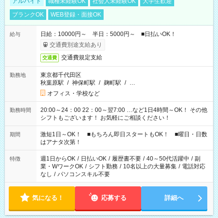
アルバイト
職種未経験OK
社会人未経験OK
大学生歓迎
ブランクOK
WEB登録・面接OK
日給：10000円～ 半日：5000円～ ■日払いOK！
給与
交通費別途支給あり
交通費規定支給
交通費
東京都千代田区
勤務地
秋葉原駅
/
神保町駅
/
麹町駅
/
…
オフィス・学校など
20:00～24：00 22：00～翌7:00 …など1日4時間～OK！ その他
勤務時間
シフトもございます！ お気軽にご相談ください！
激短1日～OK！ ■もちろん即日スタートもOK！ ■曜日・日数
期間
はアナタ次第！
週1日からOK
/
日払いOK
/
履歴書不要
/
40～50代活躍中
/
副
特徴
業・WワークOK
/
シフト勤務
/
10名以上の大量募集
/
電話対応
なし
/
パソコンスキル不要
気になる！
応募する
詳細へ