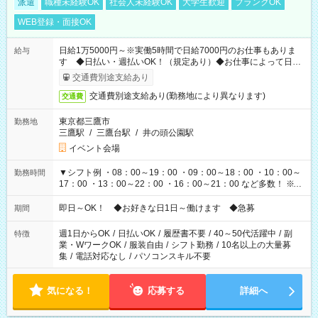
派遣
職種未経験OK
社会人未経験OK
大学生歓迎
ブランクOK
WEB登録・面接OK
日給1万5000円～※実働5時間で日給7000円のお仕事もありま
給与
す ◆日払い・週払いOK！（規定あり）◆お仕事によって日給
も異なります
交通費別途支給あり
交通費別途支給あり(勤務地により異なります)
交通費
東京都三鷹市
勤務地
三鷹駅
/
三鷹台駅
/
井の頭公園駅
イベント会場
▼シフト例 ・08：00～19：00 ・09：00～18：00 ・10：00～
勤務時間
17：00 ・13：00～22：00 ・16：00～21：00 など多数！ ※お
仕事により勤務時間が異なります
即日～OK！ ◆お好きな日1日～働けます ◆急募
期間
週1日からOK
/
日払いOK
/
履歴書不要
/
40～50代活躍中
/
副
特徴
業・WワークOK
/
服装自由
/
シフト勤務
/
10名以上の大量募
集
/
電話対応なし
/
パソコンスキル不要
気になる！
応募する
詳細へ