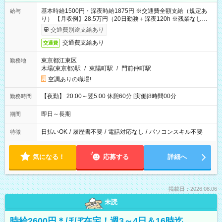
基本時給1500円・深夜時給1875円 ※交通費全額支給（規定あ
給与
り） 【月収例】28.5万円（20日勤務＋深夜120h ※残業なしの場
合）
交通費別途支給あり
交通費支給あり
交通費
東京都江東区
勤務地
木場(東京都)駅
/
東陽町駅
/
門前仲町駅
空調ありの職場!
【夜勤】 20:00～翌5:00 休憩60分 [実働]8時間00分
勤務時間
即日～長期
期間
日払いOK
/
履歴書不要
/
電話対応なし
/
パソコンスキル不要
特徴
気になる！
応募する
詳細へ
掲載日：2026.08.06
未読
時給2600円＊ほぼ在宅！週3～4日＆16時迄