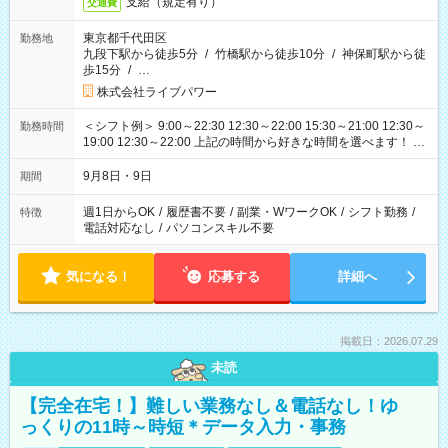
支給（規定有り）
交通費
東京都千代田区
勤務地
九段下駅から徒歩5分
/
竹橋駅から徒歩10分
/
神保町駅から徒
歩15分
/
…
株式会社ライブパワー
＜シフト例＞ 9:00～22:30 12:30～22:00 15:30～21:00 12:30～
勤務時間
19:00 12:30～22:00 上記の時間から好きな時間を選べます！ ※
時間は変更となる可能性があります
9月8日・9日
期間
週1日からOK
/
履歴書不要
/
副業・WワークOK
/
シフト勤務
/
特徴
電話対応なし
/
パソコンスキル不要
気になる！
応募する
詳細へ
掲載日：2026.07.29
未読
【完全在宅！】難しい業務なし＆電話なし！ゆ
っくりの11時～時短＊データ入力・事務