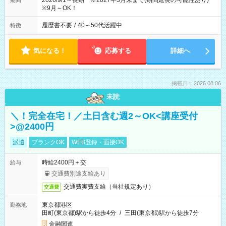
2026/9/1～長期 ※2027年3月末まで(期間延長の可能性あり)
期間
※9月～OK！
履歴書不要
/
40～50代活躍中
特徴
気になる！
応募する
詳細へ
掲載日：2026.08.06
未読
＼！完全在宅！／土日含む週2～OK<講座受付
>@2400円
派遣
ブランクOK
WEB登録・面接OK
時給2400円＋交
給与
交通費別途支給あり
交通費実費支給（当社規定あり）
交通費
東京都港区
勤務地
田町(東京都)駅から徒歩4分
/
三田(東京都)駅から徒歩7分
金融関連