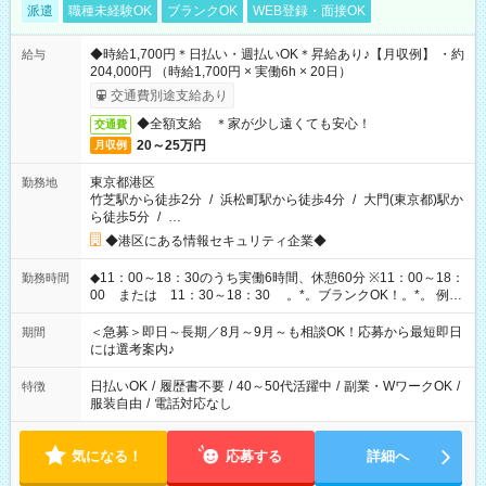
派遣
職種未経験OK
ブランクOK
WEB登録・面接OK
◆時給1,700円＊日払い・週払いOK＊昇給あり♪【月収例】 ・約
給与
204,000円 （時給1,700円 × 実働6h × 20日）
交通費別途支給あり
◆全額支給 ＊家が少し遠くても安心！
交通費
20～25万円
月収例
東京都港区
勤務地
竹芝駅から徒歩2分
/
浜松町駅から徒歩4分
/
大門(東京都)駅か
ら徒歩5分
/
…
◆港区にある情報セキュリティ企業◆
◆11：00～18：30のうち実働6時間、休憩60分 ※11：00～18：
勤務時間
00 または 11：30～18：30 。*。ブランクOK！。*。 例え
ば前職が、 在宅/財団法人/事務/コールセンター/受付/販売/カフェ
スタッフ スイーツ販売/ホテルフロント/化粧品販売/など 様々な
＜急募＞即日～長期／8月～9月～も相談OK！応募から最短即日
期間
業界から入社して活躍されています♪
には選考案内♪
日払いOK
/
履歴書不要
/
40～50代活躍中
/
副業・WワークOK
/
特徴
服装自由
/
電話対応なし
気になる！
応募する
詳細へ