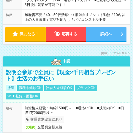
【8月中のスタートOK！急募！】2カ月～ ■ご応募から最短2～
期間
ね。 ※Wワーク希望の方へ 今ご覧のお仕事で希望する勤務時間
3日後に就業が可能です！
と、もう1つのお仕事の勤務時間。 合計で週40時間を超える場
合は応募できません。
履歴書不要
/
40～50代活躍中
/
服装自由
/
シフト勤務
/
10名以
特徴
上の大量募集
/
電話対応なし
/
パソコンスキル不要
気になる！
応募する
詳細へ
掲載日：2026.08.05
未読
説明会参加で全員に【現金2千円相当プレゼン
ト】生活のお手伝い
派遣
職種未経験OK
社会人未経験OK
ブランクOK
WEB登録・面接OK
無資格未経験：時給1500円～ ■週払いOK ■扶養内OK ■日
給与
収1万2000円以上
交通費別途支給あり
交通費全額支給
交通費