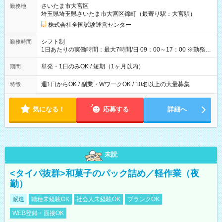
取れます。 ※手数料418円がかかります。 【過去試験日の収入
さいたま市大宮区
勤務地
例】 ・河合塾模擬試験 8:30～17:30（休憩1時間） 時給1,300円
埼玉県埼玉県さいたま市大宮区錦町（最寄り駅：大宮駅）
×8時間＝日収10,400円＋交通費 ※当日の役割により時給＋100
円の場合あり ・国家試験 7:00～13:30（休憩なし） 時給1,300
株式会社全国試験運営センター
円（役割手当＋100円）×6時間＝日収8,400円＋交通費 【試用期
間】試用期間なし
シフト制
勤務時間
1日あたりの実働時間：最大7時間/日 09：00～17：00 ※勤務時
間は 試験により異なります。
単発・1日のみOK / 短期（1ヶ月以内）
期間
週1日からOK / 副業・WワークOK / 10名以上の大量募集
特徴
気になる！
応募する
詳細へ
未読
<タイパ抜群>和菓子のパック詰め／軽作業（夜
勤）
派遣
職種未経験OK
社会人未経験OK
ブランクOK
WEB登録・面接OK