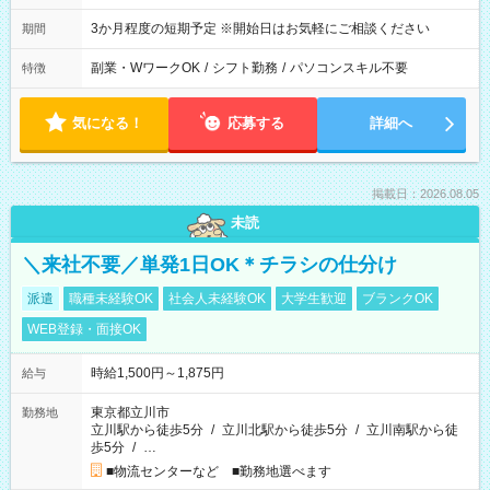
3か月程度の短期予定 ※開始日はお気軽にご相談ください
期間
副業・WワークOK
/
シフト勤務
/
パソコンスキル不要
特徴
気になる！
応募する
詳細へ
掲載日：2026.08.05
未読
＼来社不要／単発1日OK＊チラシの仕分け
派遣
職種未経験OK
社会人未経験OK
大学生歓迎
ブランクOK
WEB登録・面接OK
時給1,500円～1,875円
給与
東京都立川市
勤務地
立川駅から徒歩5分
/
立川北駅から徒歩5分
/
立川南駅から徒
歩5分
/
…
■物流センターなど ■勤務地選べます