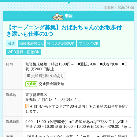
掲載日：2026.08.06
未読
【オープニング募集】おばあちゃんのお散歩付
き添いも仕事の1つ
派遣
職種未経験OK
社会人未経験OK
ブランクOK
WEB登録・面接OK
無資格未経験：時給1500円～ ■週払いOK ■扶養内OK ■日
給与
収1万2000円以上
交通費別途支給あり
交通費全額支給
交通費
東京都豊島区
勤務地
巣鴨駅
/
目白駅
/
北池袋駅
/
…
≪自宅からドアtoドアで30分以内！≫ご希望の勤務地を紹介
します。
9:00～18:00（休憩60分） ■ご希望があれば下記シフトもOK！
勤務時間
早番 7:00～16:00 遅番 10:00～19:00 夜勤 16:30～翌9:30 「家族
と休みを合わせたい」 「余裕を持って夕飯の準備がしたい」
「できれば残業はしたくない」 など、ご希望を教えてください