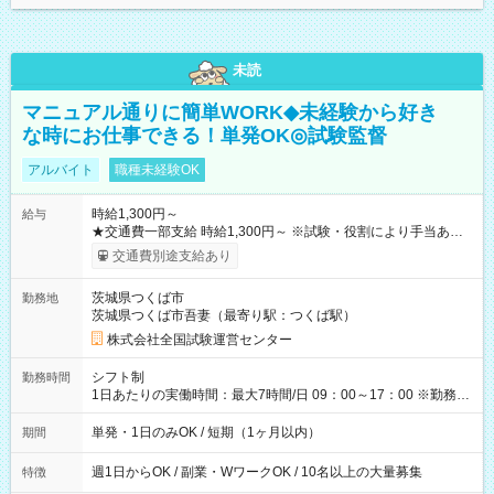
未読
マニュアル通りに簡単WORK◆未経験から好き
な時にお仕事できる！単発OK◎試験監督
アルバイト
職種未経験OK
時給1,300円～
給与
★交通費一部支給 時給1,300円～ ※試験・役割により手当あり
※勤務回数により昇給あり 【即給（前払い）オプションあ
交通費別途支給あり
り！】 希望される場合、勤務から1週間ほどで給与の一部を受け
取れます。 ※手数料418円がかかります。 【過去試験日の収入
茨城県つくば市
勤務地
例】 ・河合塾模擬試験 8:30～17:30（休憩1時間） 時給1,300円
茨城県つくば市吾妻（最寄り駅：つくば駅）
×8時間＝日収10,400円＋交通費 ※当日の役割により時給＋100
円の場合あり ・国家試験 7:00～13:30（休憩なし） 時給1,300
株式会社全国試験運営センター
円（役割手当＋100円）×6時間＝日収8,400円＋交通費 【試用期
間】試用期間なし
シフト制
勤務時間
1日あたりの実働時間：最大7時間/日 09：00～17：00 ※勤務時
間は 試験により異なります。
単発・1日のみOK / 短期（1ヶ月以内）
期間
週1日からOK / 副業・WワークOK / 10名以上の大量募集
特徴