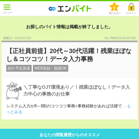
0
メニュー
気になる！
ログイン
お探しのバイト情報は掲載が終了しました。
掲載日 :2026
/
07
/
20
No.TMPE26-0246789
【正社員前提】20代～30代活躍！残業ほぼな
し＆コツコツ！データ入力事務
紹介予定派遣
WEB登録・面接OK
＼丁寧なOJT環境あり／！残業ほぼなし！データ入
力中心の事務のお仕事
システム入力が8～9割のコツコツ事務○事務経験があれば活躍で
...も
っとみる
あなたの閲覧履歴からのオススメ