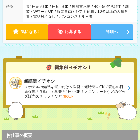
週1日からOK
/
日払いOK
/
履歴書不要
/
40～50代活躍中
/
副
特徴
業・WワークOK
/
服装自由
/
シフト勤務
/
10名以上の大量募
集
/
電話対応なし
/
パソコンスキル不要
気になる！
応募する
詳細へ
編集部イチオシ
＜ホテルの備品を運ぶだけ＞単発・短時間～OK／安心の日
給保障＊夜勤、＜単発＊1日～OK！＞コンサートなどのグッ
ズ販売スタッフ＊など
(8/6UP!)
お仕事の概要