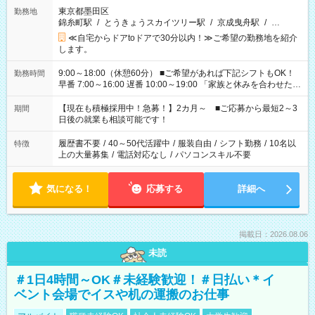
東京都墨田区
勤務地
錦糸町駅
/
とうきょうスカイツリー駅
/
京成曳舟駅
/
…
≪自宅からドアtoドアで30分以内！≫ご希望の勤務地を紹介
します。
9:00～18:00（休憩60分） ■ご希望があれば下記シフトもOK！
勤務時間
早番 7:00～16:00 遅番 10:00～19:00 「家族と休みを合わせた
い」 「余裕を持って夕飯の準備がしたい」 「できれば残業はし
たくない」 など、ご希望を教えてくださいね。 ※Wワーク希望
【現在も積極採用中！急募！】2カ月～ ■ご応募から最短2～3
期間
の方へ 今ご覧のお仕事で希望する勤務時間と、もう1つのお仕事
日後の就業も相談可能です！
の勤務時間。 合計で週40時間を超える場合は応募できません。
履歴書不要
/
40～50代活躍中
/
服装自由
/
シフト勤務
/
10名以
特徴
上の大量募集
/
電話対応なし
/
パソコンスキル不要
気になる！
応募する
詳細へ
掲載日：2026.08.06
未読
＃1日4時間～OK＃未経験歓迎！＃日払い＊イ
ベント会場でイスや机の運搬のお仕事