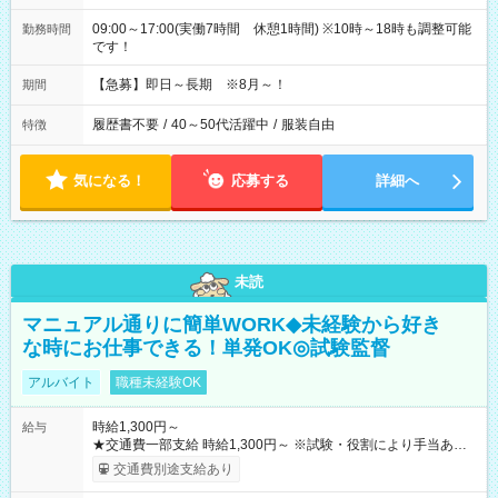
09:00～17:00(実働7時間 休憩1時間) ※10時～18時も調整可能
勤務時間
です！
【急募】即日～長期 ※8月～！
期間
履歴書不要
/
40～50代活躍中
/
服装自由
特徴
気になる！
応募する
詳細へ
未読
マニュアル通りに簡単WORK◆未経験から好き
な時にお仕事できる！単発OK◎試験監督
アルバイト
職種未経験OK
時給1,300円～
給与
★交通費一部支給 時給1,300円～ ※試験・役割により手当あり
※勤務回数により昇給あり 【即給（前払い）オプションあ
交通費別途支給あり
り！】 希望される場合、勤務から1週間ほどで給与の一部を受け