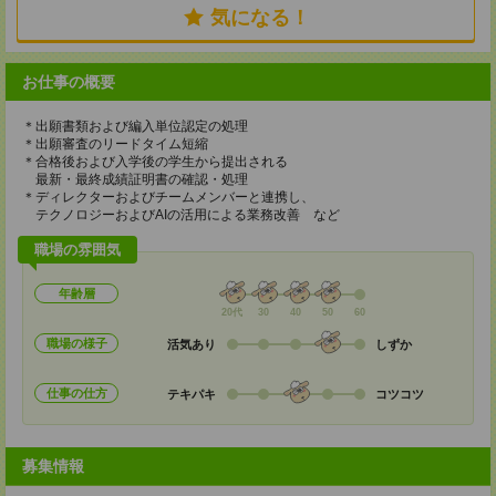
気になる！
お仕事の概要
＊出願書類および編入単位認定の処理
＊出願審査のリードタイム短縮
＊合格後および入学後の学生から提出される
最新・最終成績証明書の確認・処理
＊ディレクターおよびチームメンバーと連携し、
テクノロジーおよびAIの活用による業務改善 など
職場の雰囲気
年齢層
20代
30
40
50
60
職場の様子
活気あり
しずか
仕事の仕方
テキパキ
コツコツ
募集情報