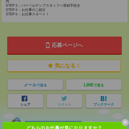
内
STEP３：パーソルテンプスタッフへ登録手続き
STEP４：お仕事のご紹介
STEP５：お仕事スタート！
応募ページへ
気になる！
メール
LINE
で送る
で送る
シェア
ツイート
ブックマーク
×
あなたの閲覧履歴からの
どちらのお仕事が気になりますか？