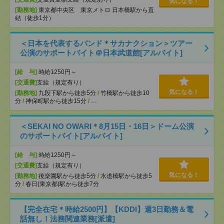
気になる！
[勤務地]
東京都中央区 東京メトロ 日本橋駅から直
結（徒歩1分）
＜日本を代表するバンド＊サカナクション＞ツアー
公演のサポートバイト＠日本武道館[アルバイト]
[給 与]
時給1250円～
[交通費]
支給（規定有り）
気になる！
[勤務地]
九段下駅から徒歩5分
/
竹橋駅から徒歩10
分
/
神保町駅から徒歩15分
/
…
＜SEKAI NO OWARI＊8月15日・16日＞ドーム公演
のサポートバイト[アルバイト]
[給 与]
時給1250円～
[交通費]
支給（規定有り）
気になる！
[勤務地]
後楽園駅から徒歩5分
/
水道橋駅から徒歩5
分
/
春日(東京都)駅から徒歩7分
【完全在宅＊時給2500円】【KDDI】週3日勤務＆電
話無し！法務関連業務[派遣]