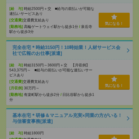
[給 与]
時給2500円＋交 ■給与の前払いが可能な
速払いサービスあり
[交通費]
交通費支給あり
気になる！
[勤務地]
高輪ゲートウェイ駅から徒歩1分
/
泉岳寺
駅から徒歩3分
完全在宅＊時給3150円！10時始業！人材サービス会
社で広報のお仕事[派遣]
[給 与]
時給3150円～3600円＋交 【月収例】
543,375円～ ■給与の前払いが可能な速払いサー
ビスあり
[交通費]
交通費支給あり
気になる！
[月収例]
30万円～
[勤務地]
有楽町駅から徒歩2分
/
日比谷駅から徒歩1
分
基本在宅＊研修＆マニュアル充実×同業の方がいる！
与信審査事務[派遣]
[給 与]
時給1800円