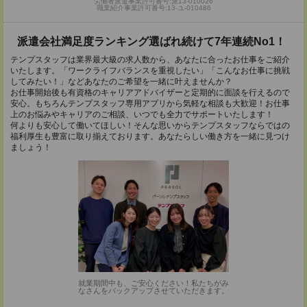
労働者派遣事業許可番号:派13-010026
職業紹介事業許可番号:13-ユ-010486
派遣会社満足度ランキング選ばれ続けて7年連続No1！
テンプスタッフは業界最大級の求人数から、あなたに合ったお仕事をご紹介
いたします。「ワークライフバランスを重視したい」「こんなお仕事に挑戦
してみたい！」などあなたのご希望を一緒に叶えませんか？
お仕事開始後も有資格のキャリアアドバイザーと定期的に面談を行えるので
安心。もちろんテンプスタッフ専用アプリから気軽な相談も大歓迎！お仕事
上のお悩みやキャリアのご相談、いつでも全力でサポートいたします！
何よりも安心して働いてほしい！そんな思いからテンプスタッフならではの
福利厚生も豊富に取り揃えております。あなたらしい働き方を一緒に見つけ
ましょう！
就業期間中も、ご安心ください！私たちがみ
なさんをバックアップさせていただきます。