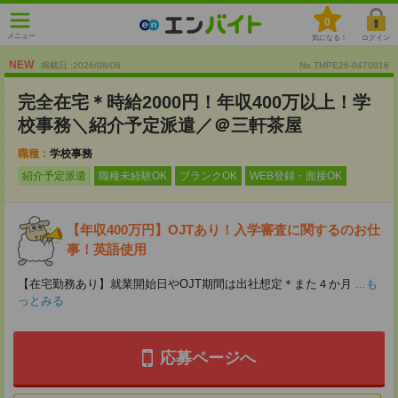
0
メニュー
気になる！
ログイン
NEW
掲載日 :2026
/
08
/
06
No.TMPE26-0470016
完全在宅＊時給2000円！年収400万以上！学
校事務＼紹介予定派遣／＠三軒茶屋
職種：
学校事務
紹介予定派遣
職種未経験OK
ブランクOK
WEB登録・面接OK
【年収400万円】OJTあり！入学審査に関するのお仕
事！英語使用
【在宅勤務あり】就業開始日やOJT期間は出社想定＊また４か月
...も
っとみる
応募ページへ