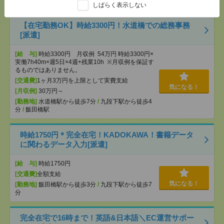
歩1分
しばらく表示しない
【在宅勤務OK】時給3300円！水道橋での総務事務
[派遣]
[給 与]
時給3300円 月収例 54万円 時給3300円×
実働7h40m×週5日×4週+残業10h ※月収例を保証す
るものではありません。
[交通費]
1ヶ月3万円を上限として実費支給
気になる！
[月収例]
30万円～
[勤務地]
水道橋駅から徒歩7分
/
九段下駅から徒歩4
分
/
飯田橋駅
時給1750円＊完全在宅！KADOKAWA！書籍データ
に関わるデータ入力[派遣]
[給 与]
時給1750円
[交通費]
全額支給
気になる！
[勤務地]
飯田橋駅から徒歩3分
/
九段下駅から徒歩7
分
完全在宅で16時まで！英語&日本語＼EC運営サポー