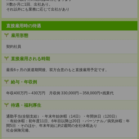
※数か月に1回、出社あり。
それ以外にも業務に応じて出社があり
直接雇用時の待遇
雇用形態
契約社員
直接雇用される時期
最長6ヶ月の派遣期間後、双方合意のもと直接雇用予定です。
給与・年収例
年収400万円～430万円 月収例 330,000円～358,000円+残業代
待遇・福利厚生
通勤手当(全額支給）・年末年始休暇（14日）・年間休日（120日）
・有給休暇：初年度11日、6年目以降は20日 ・パーソナル／病気休暇：年
間5日 ・そのほか、年末年始に約2週間の全社休暇あり
社会保険完備、