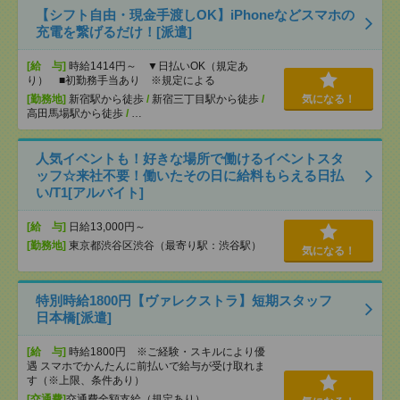
【シフト自由・現金手渡しOK】iPhoneなどスマホの
充電を繋げるだけ！[派遣]
[給 与]
時給1414円～ ▼日払いOK（規定あ
り） ■初勤務手当あり ※規定による
[勤務地]
新宿駅から徒歩
/
新宿三丁目駅から徒歩
/
気になる！
高田馬場駅から徒歩
/
…
人気イベントも！好きな場所で働けるイベントスタ
ッフ☆来社不要！働いたその日に給料もらえる日払
い/T1[アルバイト]
[給 与]
日給13,000円～
[勤務地]
東京都渋谷区渋谷（最寄り駅：渋谷駅）
気になる！
特別時給1800円【ヴァレクストラ】短期スタッフ
日本橋[派遣]
[給 与]
時給1800円 ※ご経験・スキルにより優
遇 スマホでかんたんに前払いで給与が受け取れま
す（※上限、条件あり）
[交通費]
交通費全額支給（規定あり）