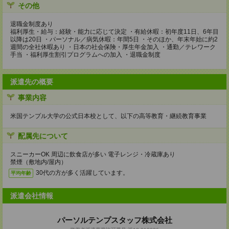
その他
退職金制度あり
福利厚生・給与：経験・能力に応じて決定 ・有給休暇：初年度11日、6年目
以降は20日 ・パーソナル／病気休暇：年間5日 ・そのほか、年末年始に約2
週間の全社休暇あり ・日本の社会保険・厚生年金加入 ・通勤／テレワーク
手当 ・福利厚生割引プログラムへの加入 ・退職金制度
派遣先の概要
事業内容
米国テンプル大学の公式日本校として、以下の高等教育・継続教育事業
配属先について
スニーカーOK 周辺に飲食店が多い 電子レンジ・冷蔵庫あり
禁煙（敷地内/屋内）
30代の方が多く活躍しています。
平均年齢
派遣会社情報
パーソルテンプスタッフ株式会社