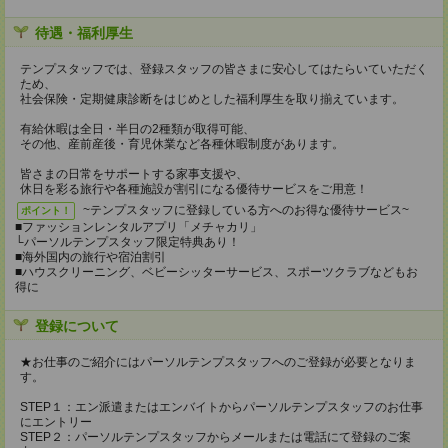
待遇・福利厚生
テンプスタッフでは、登録スタッフの皆さまに安心してはたらいていただく
ため、
社会保険・定期健康診断をはじめとした福利厚生を取り揃えています。
有給休暇は全日・半日の2種類が取得可能、
その他、産前産後・育児休業など各種休暇制度があります。
皆さまの日常をサポートする家事支援や、
休日を彩る旅行や各種施設が割引になる優待サービスをご用意！
~テンプスタッフに登録している方へのお得な優待サービス~
ポイント！
■ファッションレンタルアプリ「メチャカリ」
└パーソルテンプスタッフ限定特典あり！
■海外国内の旅行や宿泊割引
■ハウスクリーニング、ベビーシッターサービス、スポーツクラブなどもお
得に
登録について
★お仕事のご紹介にはパーソルテンプスタッフへのご登録が必要となりま
す。
STEP１：エン派遣またはエンバイトからパーソルテンプスタッフのお仕事
にエントリー
STEP２：パーソルテンプスタッフからメールまたは電話にて登録のご案