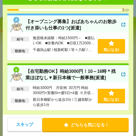
おすすめ
1
/10
【オープニング募集】おばあちゃんのお散歩
付き添いも仕事の1つ[派遣]
【オープニング募集】おばあちゃんのお散歩付き添
いも仕事の1つ[派遣]
無資格未経験：時給1500円～ ■週払
給与
いOK ■扶養内OK ■日収1万2000円
[給 与]
無資格未経験：時給1500円～ ■週払い
以上
千歳烏山駅 / 桜新町駅 / 等々力駅 / …
気になる!
勤務地
OK ■扶養内OK ■日収1万2000円以上
[交通費]
交通費全額支給
気になる！
[勤務地]
千歳烏山駅
/
桜新町駅
/
等々力駅
/
…
【在宅勤務OK】時給3000円！10～16時＊残
業ほぼなし▼新日本橋で一般事務[派遣]
【在宅勤務OK】時給3000円！10～16時＊残業ほぼな
し▼新日本橋で一般事務[派遣]
時給3000円 月収例 30万円 時給
給与
3000円×実働5h×週5日×4週 ※月収例
[給 与]
時給3000円 月収例 30万円 時給3000円×
を保証するものではありません。※給
新日本橋駅から徒歩3分 / 三越前駅か
気になる!
勤務地
実働5h×週5日×4週 ※月収例を保証するものではあ
与即受取りサービス利用可（利用条件
ら徒歩1分
りません。※給与即受取りサービス利用可（利用条
有）
件有）
[交通費]
1ヶ月3万円を上限として実費支給
気になる！
スキップ
どちらも気になる！
[月収例]
30万円～
[勤務地]
新日本橋駅から徒歩3分
/
三越前駅から徒