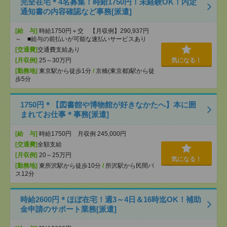
完全在宅＊4名募集！時給1750円！未経験OK！内定
通知書の内容確認など事務[派遣]
[給 与]
時給1750円＋交 【月収例】290,937円
～ ■給与の前払いが可能な速払いサービスあり
[交通費]
交通費支給あり
[月収例]
25～30万円
気になる！
[勤務地]
東京駅から徒歩1分
/
京橋(東京都)駅から徒
歩5分
1750円＊【図書館や博物館が好きなかたへ】本に囲
まれてお仕事＊事務[派遣]
[給 与]
時給1750円 月収例 245,000円
[交通費]
全額支給
[月収例]
20～25万円
気になる！
[勤務地]
東所沢駅から徒歩10分
/
所沢駅から民間バ
ス12分
時給2600円＊ほぼ在宅！週3～4日＆16時迄OK！補助
金申請のサポート業務[派遣]