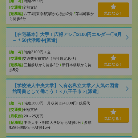
[給 与]
時給2600円
[交通費]
全額支給
気になる！
[勤務地]
八丁堀(東京都)駅から徒歩2分
/
茅場町駅か
ら徒歩6分
【在宅基本】大手！広報アシ〇2100円エルダー〇9月
～＊50代活躍中[派遣]
[給 与]
時給2100円＋交
[交通費]
交通費実費支給（当社規定あり）
気になる！
[勤務地]
三越前駅から徒歩2分
/
新日本橋駅から徒
歩5分
【学校法人中央大学】＼有名私立大学／人気の図書
館司書として働こう！＜八王子市＞[派遣]
[給 与]
時給1600円 月収例 224,000円+残業代
[交通費]
全額支給
[月収例]
20～25万円
気になる！
[勤務地]
中央大学・明星大学駅から徒歩5分
/
多摩
動物公園駅から徒歩15分