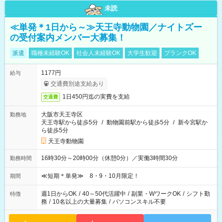
未読
≪単発＊1日から～≫天王寺動物園／ナイトズー
の受付案内メンバー大募集！
派遣
職種未経験OK
社会人未経験OK
大学生歓迎
ブランクOK
1177円
給与
交通費別途支給あり
1日450円迄の実費を支給
交通費
大阪市天王寺区
勤務地
天王寺駅から徒歩5分
/
動物園前駅から徒歩5分
/
新今宮駅か
ら徒歩5分
天王寺動物園
16時30分～20時00分（休憩0分）／実働3時間30分
勤務時間
≪短期＊単発≫ 8・9・10月限定！
期間
週1日からOK
/
40～50代活躍中
/
副業・WワークOK
/
シフト勤
特徴
務
/
10名以上の大量募集
/
パソコンスキル不要