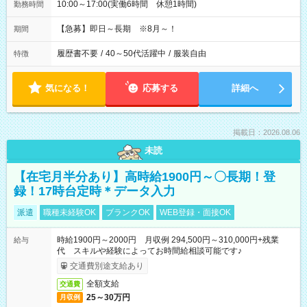
10:00～17:00(実働6時間 休憩1時間)
勤務時間
【急募】即日～長期 ※8月～！
期間
履歴書不要
/
40～50代活躍中
/
服装自由
特徴
気になる！
応募する
詳細へ
掲載日：2026.08.06
未読
【在宅月半分あり】高時給1900円～〇長期！登
録！17時台定時＊データ入力
派遣
職種未経験OK
ブランクOK
WEB登録・面接OK
時給1900円～2000円 月収例 294,500円～310,000円+残業
給与
代 スキルや経験によってお時間給相談可能です♪
交通費別途支給あり
全額支給
交通費
25～30万円
月収例