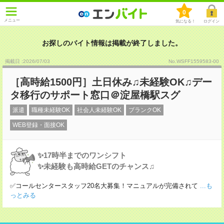
0
メニュー
気になる！
ログイン
お探しのバイト情報は掲載が終了しました。
掲載日 :2026
/
07
/
03
No.WSFF1559583-00
［高時給1500円］土日休み♫未経験OK♫デー
タ移行のサポート窓口＠淀屋橋駅スグ
派遣
職種未経験OK
社会人未経験OK
ブランクOK
WEB登録・面接OK
✨17時半までのワンシフト
✨未経験も高時給GETのチャンス♫
✅コールセンタースタッフ20名大募集！マニュアルが完備されて
...も
っとみる