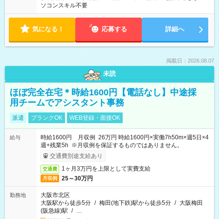
ソコンスキル不要
気になる！
応募する
詳細へ
掲載日：2026.08.07
未読
ほぼ完全在宅＊時給1600円【電話なし】中途採
用チームでアシスタント事務
派遣
ブランクOK
WEB登録・面接OK
時給1600円 月収例 26万円 時給1600円×実働7h50m×週5日×4
給与
週+残業5h ※月収例を保証するものではありません。
交通費別途支給あり
1ヶ月3万円を上限として実費支給
交通費
25～30万円
月収例
大阪市北区
勤務地
大阪駅から徒歩5分
/
梅田(地下鉄)駅から徒歩5分
/
大阪梅田
(阪急線)駅
/
…