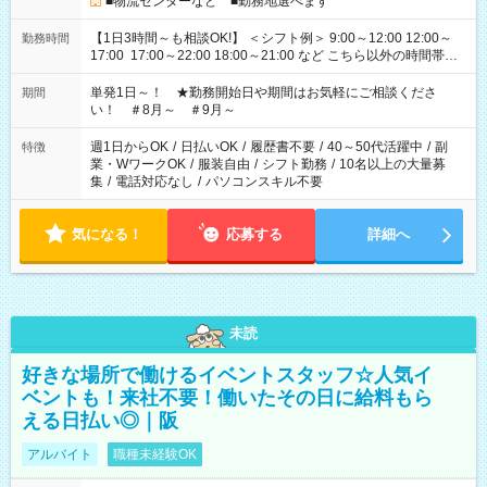
■物流センターなど ■勤務地選べます
【1日3時間～も相談OK!】 ＜シフト例＞ 9:00～12:00 12:00～
勤務時間
17:00 17:00～22:00 18:00～21:00 など こちら以外の時間帯も
お気軽にご相談ください！
単発1日～！ ★勤務開始日や期間はお気軽にご相談くださ
期間
い！ ＃8月～ ＃9月～
週1日からOK
/
日払いOK
/
履歴書不要
/
40～50代活躍中
/
副
特徴
業・WワークOK
/
服装自由
/
シフト勤務
/
10名以上の大量募
集
/
電話対応なし
/
パソコンスキル不要
気になる！
応募する
詳細へ
未読
好きな場所で働けるイベントスタッフ☆人気イ
ベントも！来社不要！働いたその日に給料もら
える日払い◎｜阪
アルバイト
職種未経験OK