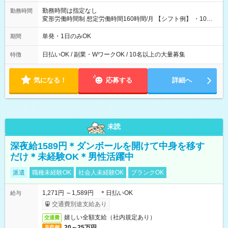
勤務時間は指定なし
勤務時間
変形労働時間制 想定労働時間160時間/月 【シフト例】 ・10：
00～20：00
単発・1日のみOK
期間
日払いOK / 副業・WワークOK / 10名以上の大量募集
特徴
気になる！
応募する
詳細へ
未読
深夜給1589円＊ダンボールを開けて中身を移す
だけ＊未経験OK＊男性活躍中
派遣
職種未経験OK
社会人未経験OK
ブランクOK
1,271円 ～1,589円 ＊日払いOK
給与
交通費別途支給あり
嬉しい全額支給（社内規定あり）
交通費
20～25万円
月収例