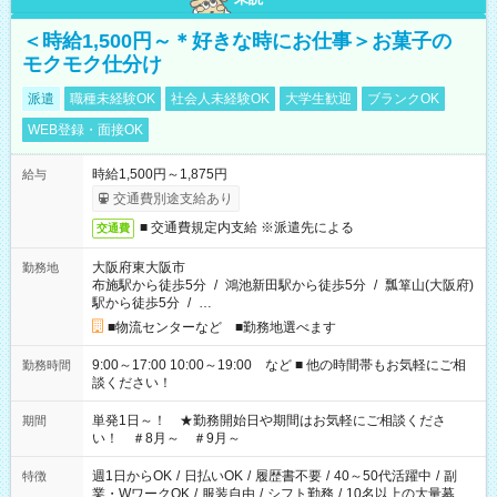
＜時給1,500円～＊好きな時にお仕事＞お菓子の
モクモク仕分け
派遣
職種未経験OK
社会人未経験OK
大学生歓迎
ブランクOK
WEB登録・面接OK
時給1,500円～1,875円
給与
交通費別途支給あり
■ 交通費規定内支給 ※派遣先による
交通費
大阪府東大阪市
勤務地
布施駅から徒歩5分
/
鴻池新田駅から徒歩5分
/
瓢箪山(大阪府)
駅から徒歩5分
/
…
■物流センターなど ■勤務地選べます
9:00～17:00 10:00～19:00 など ■ 他の時間帯もお気軽にご相
勤務時間
談ください！
単発1日～！ ★勤務開始日や期間はお気軽にご相談くださ
期間
い！ ＃8月～ ＃9月～
週1日からOK
/
日払いOK
/
履歴書不要
/
40～50代活躍中
/
副
特徴
業・WワークOK
/
服装自由
/
シフト勤務
/
10名以上の大量募