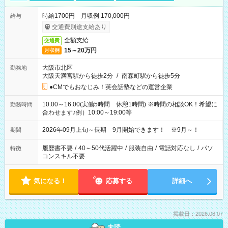
時給1700円 月収例 170,000円
給与
交通費別途支給あり
全額支給
交通費
15～20万円
月収例
大阪市北区
勤務地
大阪天満宮駅から徒歩2分
/
南森町駅から徒歩5分
●CMでもおなじみ！英会話塾などの運営企業
10:00～16:00(実働5時間 休憩1時間) ※時間の相談OK！希望に
勤務時間
合わせます♪例）10:00～19:00等
2026年09月上旬～長期 9月開始できます！ ※9月～！
期間
履歴書不要
/
40～50代活躍中
/
服装自由
/
電話対応なし
/
パソ
特徴
コンスキル不要
気になる！
応募する
詳細へ
掲載日：2026.08.07
未読