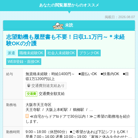
あなたの閲覧履歴からのオススメ
掲載日：2026.08.07
未読
志望動機も履歴書も不要！日収1.1万円～＊未経
験OKの介護
派遣
職種未経験OK
社会人未経験OK
ブランクOK
WEB登録・面接OK
無資格未経験：時給1400円～ ■週払いOK ■扶養内OK ■日
給与
収1万1200円以上
交通費別途支給あり
交通費全額支給
交通費
大阪市天王寺区
勤務地
天王寺駅
/
大阪上本町駅
/
鶴橋駅
/
…
≪自宅からドアtoドアで30分以内！≫ご希望の勤務地を紹介
します。
9:00～18:00（休憩60分） ■ご希望があれば下記シフトもOK！
勤務時間
早番 7:00～16:00 遅番 10:00～19:00 「家族と休みを合わせた