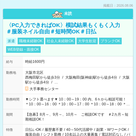
掲載日：2026.08.06
未読
〈PC入力できればOK〉模試結果もくもく入力
＃服装ネイル自由＃短時間OK＃日払
派遣
職種未経験OK
社会人未経験OK
大学生歓迎
ブランクOK
WEB登録・面接OK
時給1600円
給与
大阪市北区
勤務地
西梅田駅から徒歩3分
/
大阪梅田(阪神線)駅から徒歩4分
/
大阪
駅から徒歩4分
/
…
大手事務センター
▼シフト選べます▼ 10：00～19：00 内、6ｈから相談可能！
勤務時間
＊10：00～16：00 ＊10：00～17：00 ＊10：00～18：00 ＊
11：00～19：00 ＊12：00～19：00 ＊13：00～19：00
【急募】8月～、9月～、10月～ ご相談OKです ＃2カ月～短
期間
期相談OK！
日払いOK
/
履歴書不要
/
40～50代活躍中
/
副業・WワークOK
/
特徴
服装自由
/
シフト勤務
/
10名以上の大量募集
/
電話対応なし
/
パ