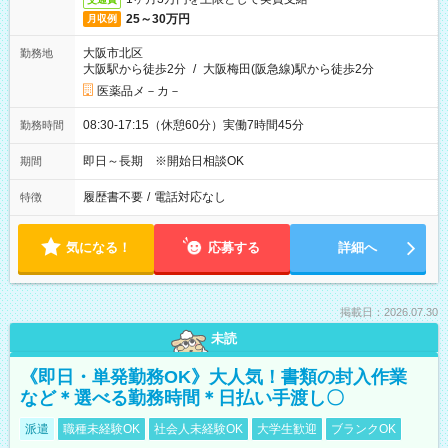
25～30万円
月収例
大阪市北区
勤務地
大阪駅から徒歩2分
/
大阪梅田(阪急線)駅から徒歩2分
医薬品メ－カ－
08:30-17:15（休憩60分）実働7時間45分
勤務時間
即日～長期 ※開始日相談OK
期間
履歴書不要
/
電話対応なし
特徴
気になる！
応募する
詳細へ
掲載日：2026.07.30
未読
《即日・単発勤務OK》大人気！書類の封入作業
など＊選べる勤務時間＊日払い手渡し〇
派遣
職種未経験OK
社会人未経験OK
大学生歓迎
ブランクOK