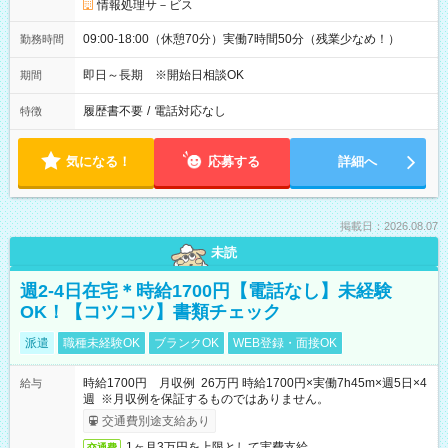
情報処理サ－ビス
09:00-18:00（休憩70分）実働7時間50分（残業少なめ！）
勤務時間
即日～長期 ※開始日相談OK
期間
履歴書不要
/
電話対応なし
特徴
気になる！
応募する
詳細へ
掲載日：2026.08.07
未読
週2-4日在宅＊時給1700円【電話なし】未経験
OK！【コツコツ】書類チェック
派遣
職種未経験OK
ブランクOK
WEB登録・面接OK
時給1700円 月収例 26万円 時給1700円×実働7h45m×週5日×4
給与
週 ※月収例を保証するものではありません。
交通費別途支給あり
1ヶ月3万円を上限として実費支給
交通費