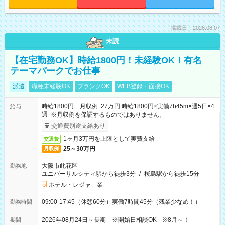
掲載日：2026.08.07
未読
【在宅勤務OK】時給1800円！未経験OK！有名
テーマパークでお仕事
派遣
職種未経験OK
ブランクOK
WEB登録・面接OK
時給1800円 月収例 27万円 時給1800円×実働7h45m×週5日×4
給与
週 ※月収例を保証するものではありません。
交通費別途支給あり
1ヶ月3万円を上限として実費支給
交通費
25～30万円
月収例
大阪市此花区
勤務地
ユニバーサルシティ駅から徒歩3分
/
桜島駅から徒歩15分
ホテル・レジャ－業
09:00-17:45（休憩60分）実働7時間45分（残業少なめ！）
勤務時間
2026年08月24日～長期 ※開始日相談OK ※8月～！
期間