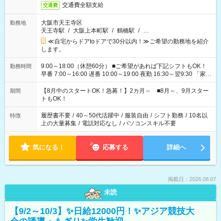
交通費全額支給
交通費
大阪市天王寺区
勤務地
天王寺駅
/
大阪上本町駅
/
鶴橋駅
/
…
≪自宅からドアtoドアで30分以内！≫ご希望の勤務地を紹介
します。
9:00～18:00（休憩60分） ■ご希望があれば下記シフトもOK！
勤務時間
早番 7:00～16:00 遅番 10:00～19:00 夜勤 16:30～翌9:30 「家族
と休みを合わせたい」 「余裕を持って夕飯の準備がしたい」
「できれば残業はしたくない」 など、ご希望を教えてください
【8月中のスタートOK！急募！】2カ月～ ■8月～、9月スター
期間
ね。 ※Wワーク希望の方へ 今ご覧のお仕事で希望する勤務時間
トもOK！
と、もう1つのお仕事の勤務時間。 合計で週40時間を超える場
合は応募できません。
履歴書不要
/
40～50代活躍中
/
服装自由
/
シフト勤務
/
10名以
特徴
上の大量募集
/
電話対応なし
/
パソコンスキル不要
気になる！
応募する
詳細へ
掲載日：2026.08.07
未読
【9/2～10/3】✨日給12000円！✨アジア競技大