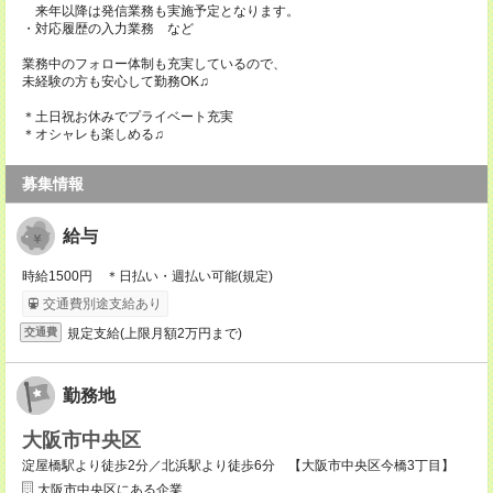
来年以降は発信業務も実施予定となります。
・対応履歴の入力業務 など
業務中のフォロー体制も充実しているので、
未経験の方も安心して勤務OK♫
＊土日祝お休みでプライベート充実
＊オシャレも楽しめる♫
募集情報
給与
時給1500円 ＊日払い・週払い可能(規定)
交通費別途支給あり
規定支給(上限月額2万円まで)
交通費
勤務地
大阪市中央区
淀屋橋駅より徒歩2分／北浜駅より徒歩6分 【大阪市中央区今橋3丁目】
大阪市中央区にある企業