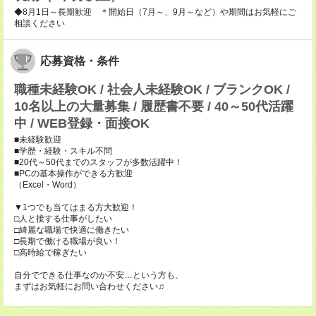
◆8月1日～長期歓迎 ＊開始日（7月～、9月～など）や期間はお気軽にご
相談ください
応募資格・条件
職種未経験OK / 社会人未経験OK / ブランクOK /
10名以上の大量募集 / 履歴書不要 / 40～50代活躍
中 / WEB登録・面接OK
■未経験歓迎
■学歴・経験・スキル不問
■20代～50代までのスタッフが多数活躍中！
■PCの基本操作ができる方歓迎
（Excel・Word）
▼1つでも当てはまる方大歓迎！
□人と接する仕事がしたい
□綺麗な職場で快適に働きたい
□長期で働ける職場が良い！
□高時給で稼ぎたい
自分でできる仕事なのか不安…という方も、
まずはお気軽にお問い合わせください♫