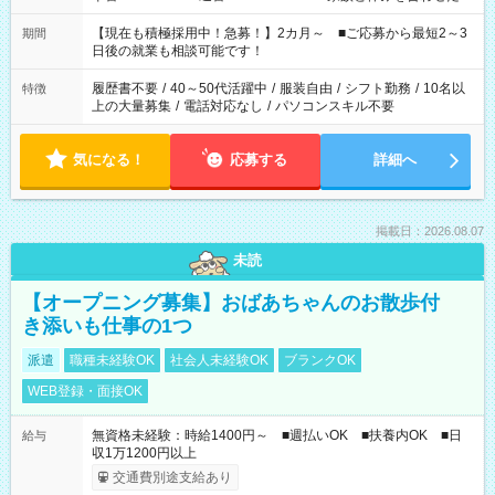
い」 「余裕を持って夕飯の準備がしたい」 「できれば残業はし
たくない」 など、ご希望を教えてくださいね。 ※Wワーク希望
【現在も積極採用中！急募！】2カ月～ ■ご応募から最短2～3
期間
の方へ 今ご覧のお仕事で希望する勤務時間と、もう1つのお仕事
日後の就業も相談可能です！
の勤務時間。 合計で週40時間を超える場合は応募できません。
履歴書不要
/
40～50代活躍中
/
服装自由
/
シフト勤務
/
10名以
特徴
上の大量募集
/
電話対応なし
/
パソコンスキル不要
気になる！
応募する
詳細へ
掲載日：2026.08.07
未読
【オープニング募集】おばあちゃんのお散歩付
き添いも仕事の1つ
派遣
職種未経験OK
社会人未経験OK
ブランクOK
WEB登録・面接OK
無資格未経験：時給1400円～ ■週払いOK ■扶養内OK ■日
給与
収1万1200円以上
交通費別途支給あり