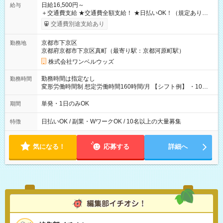
日給16,500円～
給与
＋交通費支給 ★交通費全額支給！ ★日払いOK！（規定あり） ┗
働いたその日に現金GET♪ お仕事後はコンビニATMから 日払
交通費別途支給あり
い分を引き落とせます！ 【試用期間】試用期間なし
京都市下京区
勤務地
京都府京都市下京区真町（最寄り駅：京都河原町駅）
株式会社ワンベルウッズ
勤務時間は指定なし
勤務時間
変形労働時間制 想定労働時間160時間/月 【シフト例】 ・10：
00～20：00
単発・1日のみOK
期間
日払いOK / 副業・WワークOK / 10名以上の大量募集
特徴
気になる！
応募する
詳細へ