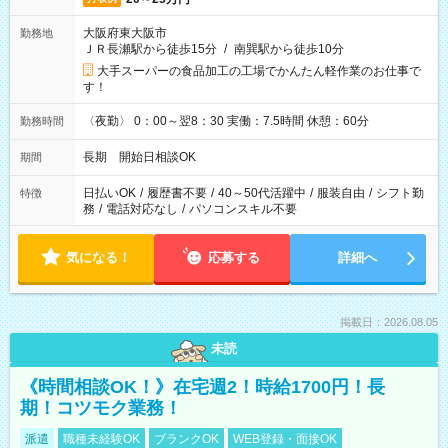
大阪府東大阪市
勤務地
ＪＲ長瀬駅から徒歩15分
/
南巽駅から徒歩10分
大手スーパーの食品加工の工場でかんたん軽作業のお仕事で
す！
〈夜勤〉 0：00～翌8：30 実働：7.5時間 休憩：60分
勤務時間
長期 開始日相談OK
期間
日払いOK
/
履歴書不要
/
40～50代活躍中
/
服装自由
/
シフト勤
特徴
務
/
電話対応なし
/
パソコンスキル不要
気になる！
応募する
詳細へ
掲載日：2026.08.05
未読
《時間相談OK！》在宅週2！時給1700円！長
期！コツモク業務！
派遣
職種未経験OK
ブランクOK
WEB登録・面接OK