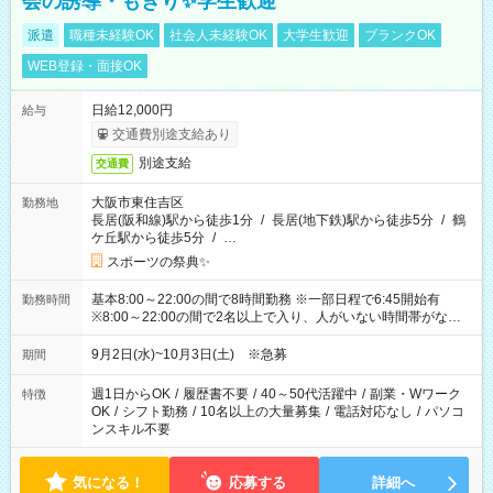
会の誘導・もぎり✨学生歓迎
派遣
職種未経験OK
社会人未経験OK
大学生歓迎
ブランクOK
WEB登録・面接OK
日給12,000円
給与
交通費別途支給あり
別途支給
交通費
大阪市東住吉区
勤務地
長居(阪和線)駅から徒歩1分
/
長居(地下鉄)駅から徒歩5分
/
鶴
ケ丘駅から徒歩5分
/
…
スポーツの祭典✨
基本8:00～22:00の間で8時間勤務 ※一部日程で6:45開始有
勤務時間
※8:00～22:00の間で2名以上で入り、人がいない時間帯がない
ように相方と時間を分け合うイメージです
9月2日(水)~10月3日(土) ※急募
期間
週1日からOK
/
履歴書不要
/
40～50代活躍中
/
副業・Wワーク
特徴
OK
/
シフト勤務
/
10名以上の大量募集
/
電話対応なし
/
パソコ
ンスキル不要
気になる！
応募する
詳細へ