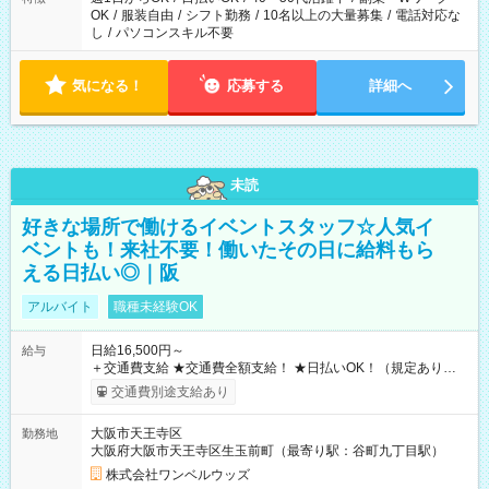
OK
/
服装自由
/
シフト勤務
/
10名以上の大量募集
/
電話対応な
し
/
パソコンスキル不要
気になる！
応募する
詳細へ
未読
好きな場所で働けるイベントスタッフ☆人気イ
ベントも！来社不要！働いたその日に給料もら
える日払い◎｜阪
アルバイト
職種未経験OK
日給16,500円～
給与
＋交通費支給 ★交通費全額支給！ ★日払いOK！（規定あり） ┗
働いたその日に現金GET♪ お仕事後はコンビニATMから 日払
交通費別途支給あり
い分を引き落とせます！ 【試用期間】試用期間なし
大阪市天王寺区
勤務地
大阪府大阪市天王寺区生玉前町（最寄り駅：谷町九丁目駅）
株式会社ワンベルウッズ