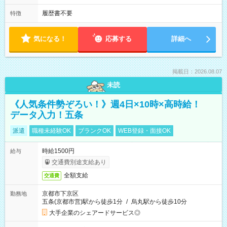
履歴書不要
特徴
気になる！
応募する
詳細へ
掲載日：2026.08.07
未読
《人気条件勢ぞろい！》週4日×10時×高時給！
データ入力！五条
派遣
職種未経験OK
ブランクOK
WEB登録・面接OK
時給1500円
給与
交通費別途支給あり
全額支給
交通費
京都市下京区
勤務地
五条(京都市営)駅から徒歩1分
/
烏丸駅から徒歩10分
大手企業のシェアードサービス◎