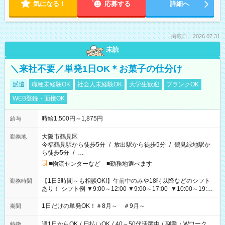
気になる！
応募する
詳細へ
掲載日：2026.07.31
未読
＼来社不要／単発1日OK＊お菓子の仕分け
派遣
職種未経験OK
社会人未経験OK
大学生歓迎
ブランクOK
WEB登録・面接OK
時給1,500円～1,875円
給与
大阪市鶴見区
勤務地
今福鶴見駅から徒歩5分
/
放出駅から徒歩5分
/
鶴見緑地駅か
ら徒歩5分
/
…
■物流センターなど ■勤務地選べます
【1日3時間～も相談OK!】午前中のみや18時以降などのシフト
勤務時間
あり！ シフト例 ▼9:00～12:00 ▼9:00～17:00 ▼10:00～19:00
▼18:00～21:00
1日だけの単発OK！＃8月～ ＃9月～
期間
週1日からOK
/
日払いOK
/
40～50代活躍中
/
副業・Wワーク
特徴