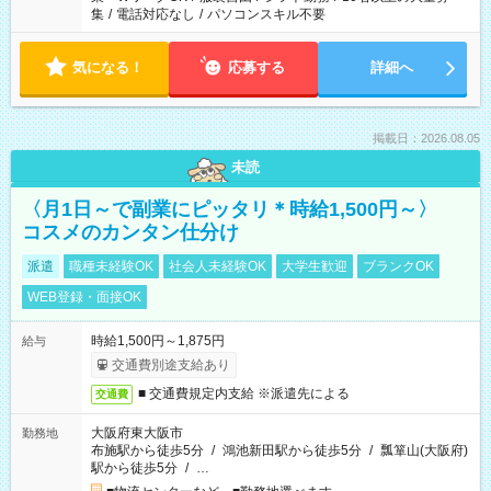
集
/
電話対応なし
/
パソコンスキル不要
気になる！
応募する
詳細へ
掲載日：2026.08.05
未読
〈月1日～で副業にピッタリ＊時給1,500円～〉
コスメのカンタン仕分け
派遣
職種未経験OK
社会人未経験OK
大学生歓迎
ブランクOK
WEB登録・面接OK
時給1,500円～1,875円
給与
交通費別途支給あり
■ 交通費規定内支給 ※派遣先による
交通費
大阪府東大阪市
勤務地
布施駅から徒歩5分
/
鴻池新田駅から徒歩5分
/
瓢箪山(大阪府)
駅から徒歩5分
/
…