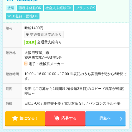
派遣
職種未経験OK
社会人未経験OK
ブランクOK
WEB登録・面接OK
時給1400円
給与
交通費別途支給あり
交通費支給有り
交通費
大阪府寝屋川市
勤務地
寝屋川市駅から徒歩5分
電子・機械系メーカー
10:00～16:00 10:00～17:00 ※表記のうち実働5時間から6時間で
勤務時間
す。
長期【ご応募から1週間以内(最短2日目)のスピード就業が可能】
期間
即日～
日払いOK
/
履歴書不要
/
電話対応なし
/
パソコンスキル不要
特徴
気になる！
応募する
詳細へ