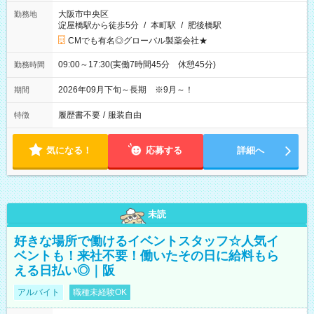
大阪市中央区
勤務地
淀屋橋駅から徒歩5分
/
本町駅
/
肥後橋駅
CMでも有名◎グローバル製薬会社★
09:00～17:30(実働7時間45分 休憩45分)
勤務時間
2026年09月下旬～長期 ※9月～！
期間
履歴書不要
/
服装自由
特徴
気になる！
応募する
詳細へ
未読
好きな場所で働けるイベントスタッフ☆人気イ
ベントも！来社不要！働いたその日に給料もら
える日払い◎｜阪
アルバイト
職種未経験OK