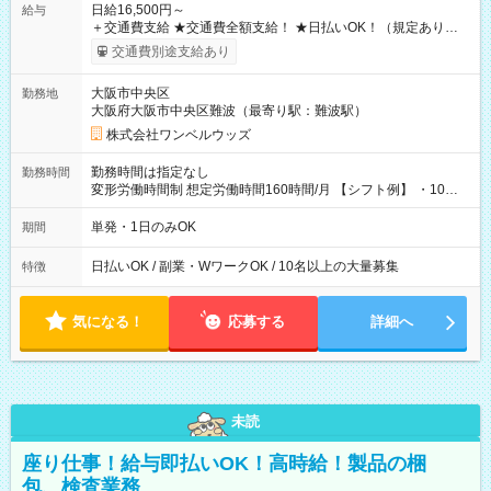
日給16,500円～
給与
＋交通費支給 ★交通費全額支給！ ★日払いOK！（規定あり） ┗
働いたその日に現金GET♪ お仕事後はコンビニATMから 日払
交通費別途支給あり
い分を引き落とせます！ 【試用期間】試用期間なし
大阪市中央区
勤務地
大阪府大阪市中央区難波（最寄り駅：難波駅）
株式会社ワンベルウッズ
勤務時間は指定なし
勤務時間
変形労働時間制 想定労働時間160時間/月 【シフト例】 ・10：
00～20：00
単発・1日のみOK
期間
日払いOK / 副業・WワークOK / 10名以上の大量募集
特徴
気になる！
応募する
詳細へ
未読
座り仕事！給与即払いOK！高時給！製品の梱
包、検査業務