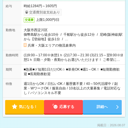
時給1284円～1605円
給与
交通費別途支給あり
上限1,000円/日
交通費
大阪市西淀川区
勤務地
御幣島駅から徒歩10分
/
千船駅から徒歩12分
/
尼崎(阪神線)駅
から【登録地】徒歩1分
/
…
兵庫・大阪エリアの物流倉庫内
(1)9:00～17:00※休憩1ｈ (2)17:30～21:30 (3)21:15～翌8:00※休
勤務時間
憩1ｈ 日勤・夕勤・夜勤からお選びいただけます！ ご希望に合
わせて働けるお仕事です(*^^*) 【その他選べる勤務時間】 8-17
時/9-17時/9-18時/10-18時/11-21時/18-22時/20-翌4時/21-翌5
■急募■ド短期1日だけOK☆ ■単発OK ■週1～OK！ ■短期勤務歓
期間
時/22-翌6時/0-翌8時 ご自身のご都合で選んで頂ける完全自由シ
迎 ■長期勤務歓迎
フト！
週1日からOK
/
日払いOK
/
履歴書不要
/
40～50代活躍中
/
副
特徴
業・WワークOK
/
服装自由
/
10名以上の大量募集
/
電話対応な
し
/
パソコンスキル不要
気になる！
応募する
詳細へ
掲載日：2026.08.07