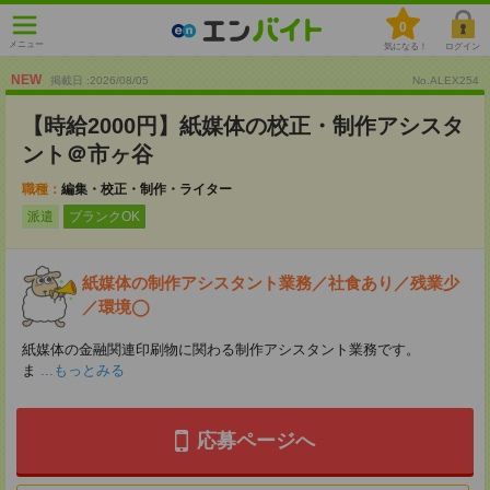
0
メニュー
気になる！
ログイン
NEW
掲載日 :2026
/
08
/
05
No.ALEX254
【時給2000円】紙媒体の校正・制作アシスタ
ント＠市ヶ谷
職種：
編集・校正・制作・ライター
派遣
ブランクOK
紙媒体の制作アシスタント業務／社食あり／残業少
／環境◯
紙媒体の金融関連印刷物に関わる制作アシスタント業務です。
ま
...もっとみる
応募ページへ