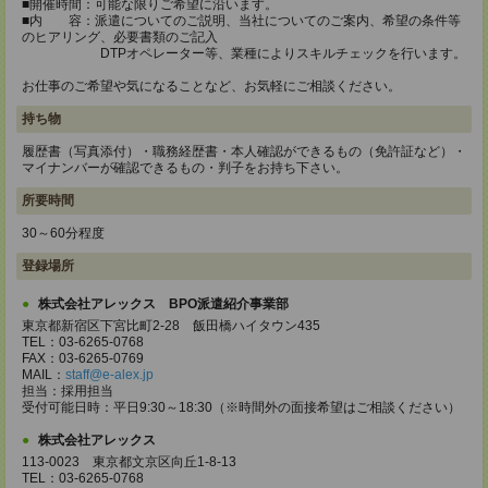
■開催時間：可能な限りご希望に沿います。
■内 容：派遣についてのご説明、当社についてのご案内、希望の条件等
のヒアリング、必要書類のご記入
DTPオペレーター等、業種によりスキルチェックを行います。
お仕事のご希望や気になることなど、お気軽にご相談ください。
持ち物
履歴書（写真添付）・職務経歴書・本人確認ができるもの（免許証など）・
マイナンバーが確認できるもの・判子をお持ち下さい。
所要時間
30～60分程度
登録場所
株式会社アレックス BPO派遣紹介事業部
東京都新宿区下宮比町2-28 飯田橋ハイタウン435
TEL：03-6265-0768
FAX：03-6265-0769
MAIL：
staff@e-alex.jp
担当：採用担当
受付可能日時：平日9:30～18:30（※時間外の面接希望はご相談ください）
株式会社アレックス
113-0023 東京都文京区向丘1-8-13
TEL：03-6265-0768