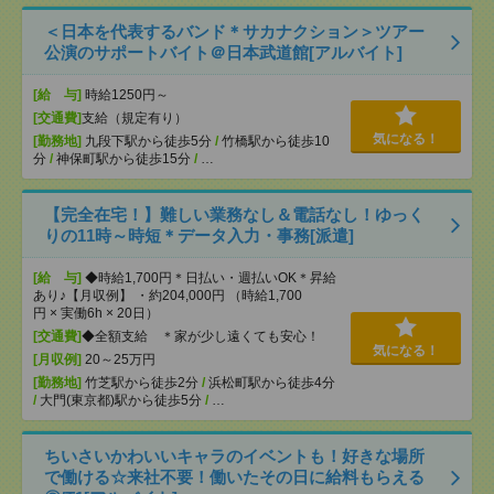
＜日本を代表するバンド＊サカナクション＞ツアー
公演のサポートバイト＠日本武道館[アルバイト]
[給 与]
時給1250円～
[交通費]
支給（規定有り）
気になる！
[勤務地]
九段下駅から徒歩5分
/
竹橋駅から徒歩10
分
/
神保町駅から徒歩15分
/
…
【完全在宅！】難しい業務なし＆電話なし！ゆっく
りの11時～時短＊データ入力・事務[派遣]
[給 与]
◆時給1,700円＊日払い・週払いOK＊昇給
あり♪【月収例】 ・約204,000円 （時給1,700
円 × 実働6h × 20日）
[交通費]
◆全額支給 ＊家が少し遠くても安心！
気になる！
[月収例]
20～25万円
[勤務地]
竹芝駅から徒歩2分
/
浜松町駅から徒歩4分
/
大門(東京都)駅から徒歩5分
/
…
ちいさいかわいいキャラのイベントも！好きな場所
で働ける☆来社不要！働いたその日に給料もらえる