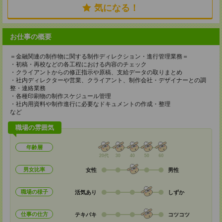
気になる！
お仕事の概要
＝金融関連の制作物に関する制作ディレクション・進行管理業務＝
・初稿・再校などの各工程における内容のチェック
・クライアントからの修正指示や原稿、支給データの取りまとめ
・社内ディレクターや営業、クライアント、制作会社・デザイナーとの調
整・連絡業務
・各種印刷物の制作スケジュール管理
・社内用資料や制作進行に必要なドキュメントの作成・整理
など
職場の雰囲気
年齢層
20代
30
40
50
60
男女比率
女性
男性
職場の様子
活気あり
しずか
仕事の仕方
テキパキ
コツコツ