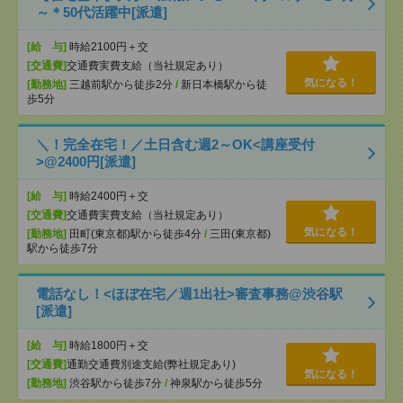
～＊50代活躍中[派遣]
[給 与]
時給2100円＋交
[交通費]
交通費実費支給（当社規定あり）
気になる！
[勤務地]
三越前駅から徒歩2分
/
新日本橋駅から徒
歩5分
＼！完全在宅！／土日含む週2～OK<講座受付
>@2400円[派遣]
[給 与]
時給2400円＋交
[交通費]
交通費実費支給（当社規定あり）
気になる！
[勤務地]
田町(東京都)駅から徒歩4分
/
三田(東京都)
駅から徒歩7分
電話なし！<ほぼ在宅／週1出社>審査事務@渋谷駅
[派遣]
[給 与]
時給1800円＋交
[交通費]
通勤交通費別途支給(弊社規定あり)
気になる！
[勤務地]
渋谷駅から徒歩7分
/
神泉駅から徒歩5分