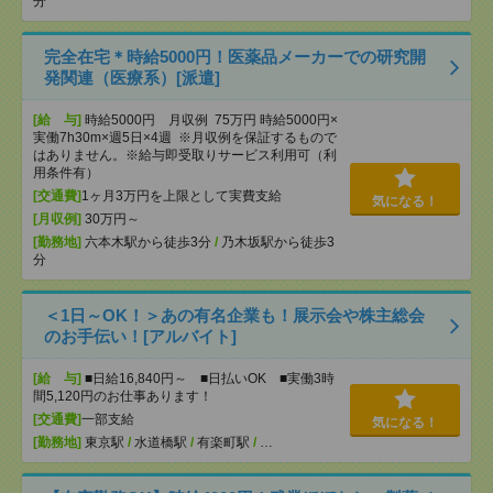
分
完全在宅＊時給5000円！医薬品メーカーでの研究開
発関連（医療系）[派遣]
[給 与]
時給5000円 月収例 75万円 時給5000円×
実働7h30m×週5日×4週 ※月収例を保証するもので
はありません。※給与即受取りサービス利用可（利
用条件有）
[交通費]
1ヶ月3万円を上限として実費支給
気になる！
[月収例]
30万円～
[勤務地]
六本木駅から徒歩3分
/
乃木坂駅から徒歩3
分
＜1日～OK！＞あの有名企業も！展示会や株主総会
のお手伝い！[アルバイト]
[給 与]
■日給16,840円～ ■日払いOK ■実働3時
間5,120円のお仕事あります！
[交通費]
一部支給
気になる！
[勤務地]
東京駅
/
水道橋駅
/
有楽町駅
/
…