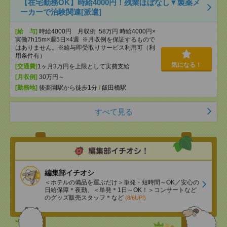
【在宅勤務OK】時給4000円！残業ほぼなし▼製薬メ
ーカーで治験関連[派遣]
[給 与]
時給4000円 月収例 58万円 時給4000円×
実働7h15m×週5日×4週 ※月収例を保証するもので
はありません。※給与即受取りサービス利用可（利
用条件有）
気になる！
[交通費]
1ヶ月3万円を上限として実費支給
[月収例]
30万円～
[勤務地]
後楽園駅から徒歩1分
/
飯田橋駅
すべて見る
編集部イチオシ
＜ホテルの備品を運ぶだけ＞単発・短時間～OK／安心の
日給保障＊夜勤、＜単発＊1日～OK！＞コンサートなど
のグッズ販売スタッフ＊など
(8/6UP!)