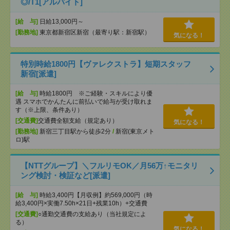
◎/T1[アルバイト]
[給 与]
日給13,000円～
[勤務地]
東京都新宿区新宿（最寄り駅：新宿駅）
気になる！
特別時給1800円【ヴァレクストラ】短期スタッフ
新宿[派遣]
[給 与]
時給1800円 ※ご経験・スキルにより優
遇 スマホでかんたんに前払いで給与が受け取れま
す（※上限、条件あり）
[交通費]
交通費全額支給（規定あり）
気になる！
[勤務地]
新宿三丁目駅から徒歩2分
/
新宿(東京メト
ロ)駅
【NTTグループ】＼フルリモOK／月56万↑モニタリ
ング検討・検証など[派遣]
[給 与]
時給3,400円【月収例】約569,000円（時
給3,400円×実働7.50h×21日+残業10h）+交通費
[交通費]
○通勤交通費の支給あり（当社規定によ
る）
気になる！