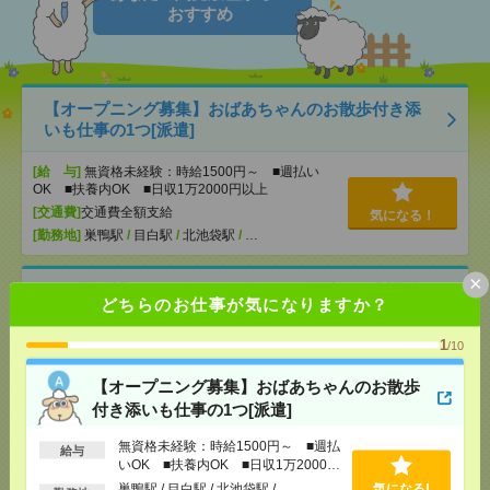
おすすめ
【オープニング募集】おばあちゃんのお散歩付き添
いも仕事の1つ[派遣]
[給 与]
無資格未経験：時給1500円～ ■週払い
OK ■扶養内OK ■日収1万2000円以上
[交通費]
交通費全額支給
気になる！
[勤務地]
巣鴨駅
/
目白駅
/
北池袋駅
/
…
×
2400円＊誰かのサポートが好き！を仕事に！製品企
どちらのお仕事が気になりますか？
画部門の事務アシ！[派遣]
1
/10
[給 与]
時給2400円 月収例 233,472円
[交通費]
全額支給
【オープニング募集】おばあちゃんのお散歩
[月収例]
20～25万円
気になる！
付き添いも仕事の1つ[派遣]
[勤務地]
三鷹駅から徒歩9分
無資格未経験：時給1500円～ ■週払
給与
いOK ■扶養内OK ■日収1万2000円
【日数相談可能！】在宅OK！時給2100円！広告運用
以上
巣鴨駅 / 目白駅 / 北池袋駅 / …
気になる!