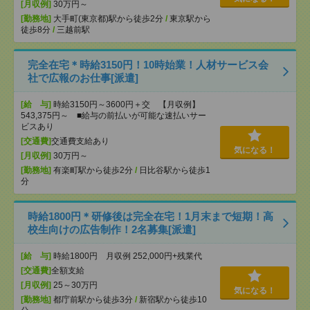
[月収例]
30万円～
[勤務地]
大手町(東京都)駅から徒歩2分
/
東京駅から
徒歩8分
/
三越前駅
完全在宅＊時給3150円！10時始業！人材サービス会
社で広報のお仕事[派遣]
[給 与]
時給3150円～3600円＋交 【月収例】
543,375円～ ■給与の前払いが可能な速払いサー
ビスあり
[交通費]
交通費支給あり
気になる！
[月収例]
30万円～
[勤務地]
有楽町駅から徒歩2分
/
日比谷駅から徒歩1
分
時給1800円＊研修後は完全在宅！1月末まで短期！高
校生向けの広告制作！2名募集[派遣]
[給 与]
時給1800円 月収例 252,000円+残業代
[交通費]
全額支給
[月収例]
25～30万円
気になる！
[勤務地]
都庁前駅から徒歩3分
/
新宿駅から徒歩10