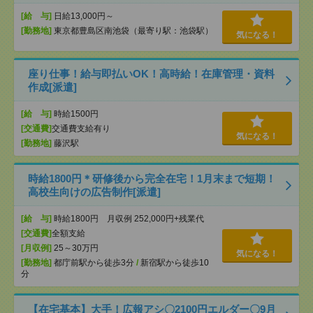
[給 与]
日給13,000円～
[勤務地]
東京都豊島区南池袋（最寄り駅：池袋駅）
気になる！
座り仕事！給与即払いOK！高時給！在庫管理・資料
作成[派遣]
[給 与]
時給1500円
[交通費]
交通費支給有り
気になる！
[勤務地]
藤沢駅
時給1800円＊研修後から完全在宅！1月末まで短期！
高校生向けの広告制作[派遣]
[給 与]
時給1800円 月収例 252,000円+残業代
[交通費]
全額支給
[月収例]
25～30万円
気になる！
[勤務地]
都庁前駅から徒歩3分
/
新宿駅から徒歩10
分
【在宅基本】大手！広報アシ〇2100円エルダー〇9月