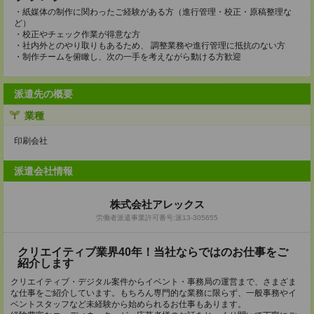
・紙媒体の制作に関わったご経験がある方（進行管理・校正・原稿整理な
ど）
・校正やチェック作業が得意な方
・社内外とのやり取りもあるため、 調整業務や進行管理に抵抗のない方
・制作チームを俯瞰し、次の一手を考えながら動ける方歓迎
派遣先の概要
業種
印刷会社
派遣会社情報
株式会社アレックス
労働者派遣事業許可番号:派13-305655
クリエイティブ業界40年！当社ならではのお仕事をご
紹介します
クリエイティブ・デジタル案件からイベント・事務局の運営まで、さまざま
な仕事をご紹介しています。もちろん専門的な業務に限らず、一般事務やイ
ベントスタッフなど未経験から始められるお仕事もあります。