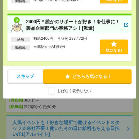
勤務地
のお仕事[派遣]
[給 与]
時給2100円 月収例 168,000円
[交通費]
全額支給
2400円＊誰かのサポートが好き！を仕事に！
[月収例]
15～20万円
製品企画部門の事務アシ！[派遣]
気になる！
[勤務地]
新宿御苑前駅から徒歩3分
/
新宿三丁目駅
時給2400円 月収例 233,472円
から徒歩4分
給与
三鷹駅から徒歩9分
勤務地
気になる!
完全在宅＊時給2600円！ライブ配信アプリ会社でク
リエイティブ制作進行管理[派遣]
[給 与]
時給2600円 月収例 41万円 時給2600円×
スキップ
どちらも気になる！
実働7h30m×週5日×4週+残業10h ※月収例を保証す
るものではありません。※給与即受取りサービス利
用可（利用条件有）
しばらく表示しない
気になる！
[交通費]
1ヶ月3万円を上限として実費支給
[月収例]
30万円～
[勤務地]
渋谷駅から徒歩1分
人気イベントも！好きな場所で働けるイベントスタ
ッフ☆来社不要！働いたその日に給料もらえる日払
い/T1[アルバイト]