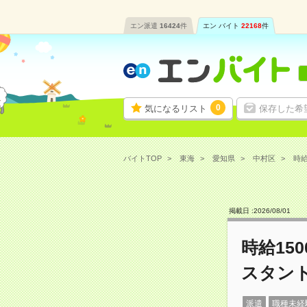
エン派遣
16424
件
エン バイト
22168
件
0
気になるリスト
保存した希
バイトTOP
東海
愛知県
中村区
時給
掲載日 :
2026
/
08
/
01
時給15
スタン
派遣
職種未経