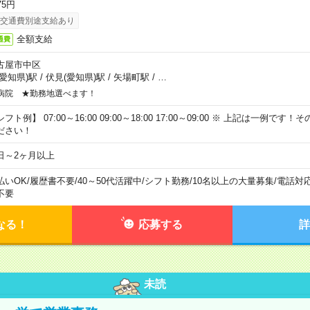
75円
交通費別途支給あり
全額支給
通費
古屋市中区
(愛知県)駅
/
伏見(愛知県)駅
/
矢場町駅
/
…
病院 ★勤務地選べます！
フト例】 07:00～16:00 09:00～18:00 17:00～09:00 ※ 上記は一例で
ださい！
日～2ヶ月以上
払いOK
/
履歴書不要
/
40～50代活躍中
/
シフト勤務
/
10名以上の大量募集
/
電話対
不要
なる！
応募する
詳
未読