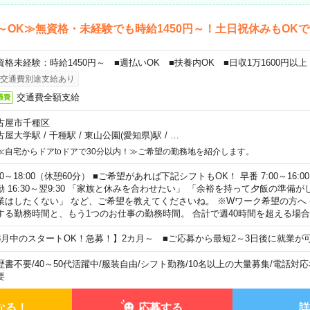
～OK≫無資格・未経験でも時給1450円～！土日祝休みもOK
資格未経験：時給1450円～ ■週払いOK ■扶養内OK ■日収1万1600円以上
交通費別途支給あり
交通費全額支給
通費
古屋市千種区
古屋大学駅
/
千種駅
/
東山公園(愛知県)駅
/
…
≪自宅からドアtoドアで30分以内！≫ご希望の勤務地を紹介します。
00～18:00（休憩60分） ■ご希望があれば下記シフトもOK！ 早番 7:00～16:00 遅
勤 16:30～翌9:30 「家族と休みを合わせたい」 「余裕を持って夕飯の準備
業はしたくない」 など、ご希望を教えてくださいね。 ※Wワーク希望の方へ
する勤務時間と、もう1つのお仕事の勤務時間。 合計で週40時間を超える場
8月中のスタートOK！急募！】2カ月～ ■ご応募から最短2～3日後に就業が
歴書不要
/
40～50代活躍中
/
服装自由
/
シフト勤務
/
10名以上の大量募集
/
電話対応
要
なる！
応募する
詳