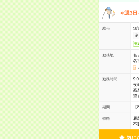
≪週3日
無
給与
交
名
勤務地
名
9:
勤務時間
夜
残
望
【
期間
履
特徴
不
気に