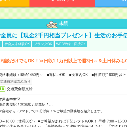
未読
全員に【現金2千円相当プレゼント】生活のお手
K
社会人未経験OK
ブランクOK
WEB登録・面接OK
相談だけでもOK！≫日収1.1万円以上で週3日～＆土日休みも
資格未経験：時給1450円～ ■週払いOK ■扶養内OK ■日収1万1600円以上
交通費別途支給あり
交通費全額支給
通費
古屋市中村区
鉄名古屋駅
/
本陣駅
/
烏森駅
/
…
≪自宅からドアtoドアで30分以内！≫ご希望の勤務地を紹介します。
00～18:00（休憩60分） ■ご希望があれば下記シフトもOK！ 早番 7:00～16:00 遅
家族と休みを合わせたい」 「余裕を持って夕飯の準備がしたい」 「できれば