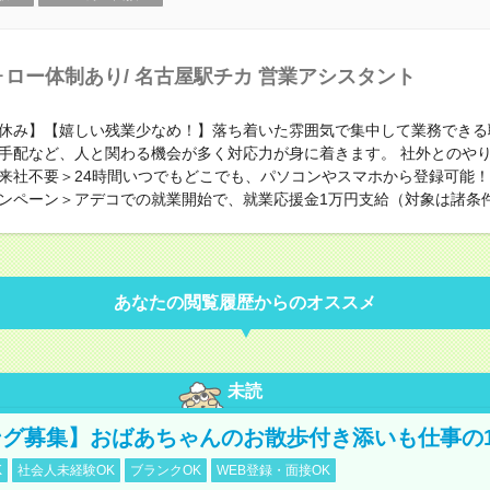
ォロー体制あり/ 名古屋駅チカ 営業アシスタント
休み】【嬉しい残業少なめ！】落ち着いた雰囲気で集中して業務できる
手配など、人と関わる機会が多く対応力が身に着きます。 社外とのや
来社不要＞24時間いつでもどこでも、パソコンやスマホから登録可能
ンペーン＞アデコでの就業開始で、就業応援金1万円支給（対象は諸条
あなたの閲覧履歴からのオススメ
未読
グ募集】おばあちゃんのお散歩付き添いも仕事の
K
社会人未経験OK
ブランクOK
WEB登録・面接OK