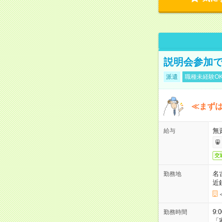
説明会参加で
派遣
職種未経験O
≪まずは
無
給与
交
名
勤務地
近
9:
勤務時間
「