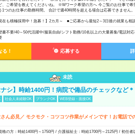
ど、ご希望を教えてくださいね。 ※Wワーク希望の方へ 今ご覧のお仕事で希
う1つのお仕事の勤務時間。 合計で週40時間を超える場合は応募できません。
現在も積極採用中！急募！】2カ月～ ■ご応募から最短2～3日後の就業も相
歴書不要
/
40～50代活躍中
/
服装自由
/
シフト勤務
/
10名以上の大量募集
/
電話対応
要
なる！
応募する
詳
未読
ナシ】時給1400円！病院で備品のチェックなど＊
K
社会人未経験OK
ブランクOK
WEB登録・面接OK
さん必見／ モクモク・コツコツ作業がメインです！お電話で
資格の方：時給1400円～1750円 / 介護福祉士：時給1700円～2125円 / 初任