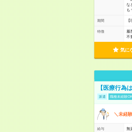
な
も
【
期間
履
特徴
不
気に
【医療行為は
派遣
職種未経験O
＼未経験
無
給与