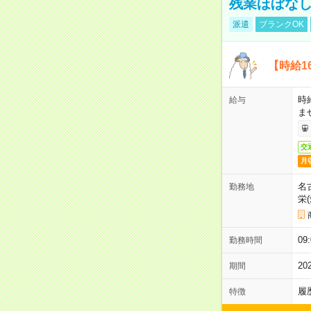
残業ほぼな
派遣
ブランクOK
【時給1
時
給与
ま
交
月
名
勤務地
栄
0
勤務時間
2
期間
履
特徴