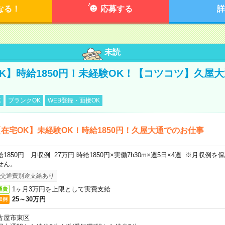
なる！
応募する
詳
未読
K】時給1850円！未経験OK！【コツコツ】久屋
K
ブランクOK
WEB登録・面接OK
在宅OK】未経験OK！時給1850円！久屋大通でのお仕事
給1850円 月収例 27万円 時給1850円×実働7h30m×週5日×4週 ※月収例
せん。
交通費別途支給あり
1ヶ月3万円を上限として実費支給
通費
25～30万円
収例
古屋市東区