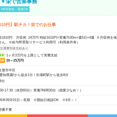
し▼栄で営業事務
WEB登録・面接OK
610円】駅チカ！栄でのお仕事
給1610円 月収例 24万円 時給1610円×実働7h30m×週5日×4週 ※月収例
せん。※給与即受取りサービス利用可（利用条件有）
交通費別途支給あり
1ヶ月3万円を上限として実費支給
通費
20～25万円
収例
古屋市中区
(愛知県)駅から徒歩1分
/
矢場町駅から徒歩8分
商社
9:00-17:30（休憩60分）実働7時間30分（残業少なめ！）
026年09月01日～長期 ※開始日相談OK ※9月～！
歴書不要