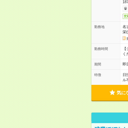
18
交
名
勤務地
栄
【シ
勤務時間
く
即
期間
日
特徴
ル
気に