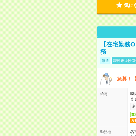
気に
【在宅勤務O
務
派遣
職種未経験O
急募！【
時
給与
ま
交
月
名
勤務地