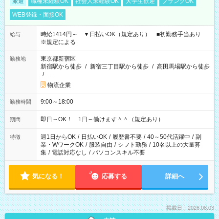
派遣
職種未経験OK
社会人未経験OK
大学生歓迎
ブランクOK
WEB登録・面接OK
時給1414円～ ▼日払いOK（規定あり） ■初勤務手当あり
給与
※規定による
東京都新宿区
勤務地
新宿駅から徒歩
/
新宿三丁目駅から徒歩
/
高田馬場駅から徒歩
/
…
物流企業
9:00～18:00
勤務時間
即日～OK！ 1日～働けます＾＾（規定あり）
期間
週1日からOK
/
日払いOK
/
履歴書不要
/
40～50代活躍中
/
副
特徴
業・WワークOK
/
服装自由
/
シフト勤務
/
10名以上の大量募
集
/
電話対応なし
/
パソコンスキル不要
気になる！
応募する
詳細へ
掲載日：2026.08.03