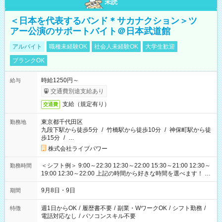
未読
＜日本を代表するバンド＊サカナクション＞ツ
アー公演のサポートバイト＠日本武道館
アルバイト
職種未経験OK
社会人未経験OK
大学生歓迎
ブランクOK
時給1250円～
給与
交通費別途支給あり
支給（規定有り）
交通費
東京都千代田区
勤務地
九段下駅から徒歩5分
/
竹橋駅から徒歩10分
/
神保町駅から徒
歩15分
/
…
株式会社ライブパワー
＜シフト例＞ 9:00～22:30 12:30～22:00 15:30～21:00 12:30～
勤務時間
19:00 12:30～22:00 上記の時間から好きな時間を選べます！ ※
時間は変更となる可能性があります
9月8日・9日
期間
週1日からOK
/
履歴書不要
/
副業・WワークOK
/
シフト勤務
/
特徴
電話対応なし
/
パソコンスキル不要