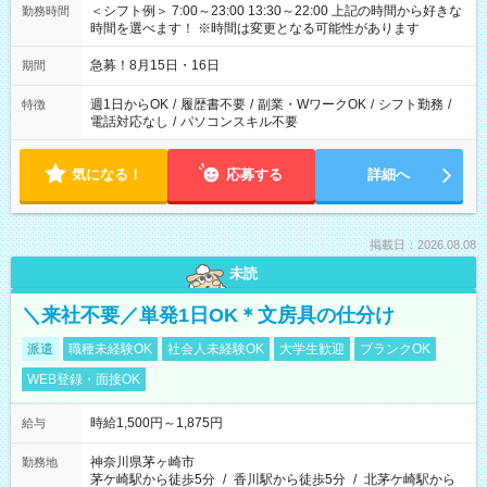
＜シフト例＞ 7:00～23:00 13:30～22:00 上記の時間から好きな
勤務時間
時間を選べます！ ※時間は変更となる可能性があります
急募！8月15日・16日
期間
週1日からOK
/
履歴書不要
/
副業・WワークOK
/
シフト勤務
/
特徴
電話対応なし
/
パソコンスキル不要
気になる！
応募する
詳細へ
掲載日：2026.08.08
未読
＼来社不要／単発1日OK＊文房具の仕分け
派遣
職種未経験OK
社会人未経験OK
大学生歓迎
ブランクOK
WEB登録・面接OK
時給1,500円～1,875円
給与
神奈川県茅ヶ崎市
勤務地
茅ケ崎駅から徒歩5分
/
香川駅から徒歩5分
/
北茅ケ崎駅から