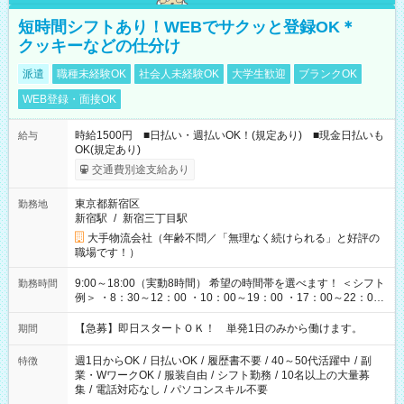
短時間シフトあり！WEBでサクッと登録OK＊
クッキーなどの仕分け
派遣
職種未経験OK
社会人未経験OK
大学生歓迎
ブランクOK
WEB登録・面接OK
時給1500円 ■日払い・週払いOK！(規定あり) ■現金日払いも
給与
OK(規定あり)
交通費別途支給あり
東京都新宿区
勤務地
新宿駅
/
新宿三丁目駅
大手物流会社（年齢不問／「無理なく続けられる」と好評の
職場です！）
9:00～18:00（実動8時間） 希望の時間帯を選べます！ ＜シフト
勤務時間
例＞ ・8：30～12：00 ・10：00～19：00 ・17：00～22：00
・13：00～22：00 ・22：00～翌6：00 など
【急募】即日スタートＯＫ！ 単発1日のみから働けます。
期間
週1日からOK
/
日払いOK
/
履歴書不要
/
40～50代活躍中
/
副
特徴
業・WワークOK
/
服装自由
/
シフト勤務
/
10名以上の大量募
集
/
電話対応なし
/
パソコンスキル不要