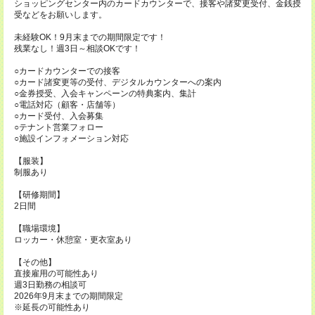
ショッピングセンター内のカードカウンターで、接客や諸変更受付、金銭授
受などをお願いします。
未経験OK！9月末までの期間限定です！
残業なし！週3日～相談OKです！
○カードカウンターでの接客
○カード諸変更等の受付、デジタルカウンターへの案内
○金券授受、入会キャンペーンの特典案内、集計
○電話対応（顧客・店舗等）
○カード受付、入会募集
○テナント営業フォロー
○施設インフォメーション対応
【服装】
制服あり
【研修期間】
2日間
【職場環境】
ロッカー・休憩室・更衣室あり
【その他】
直接雇用の可能性あり
週3日勤務の相談可
2026年9月末までの期間限定
※延長の可能性あり