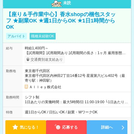
未読
【座り＆手作業中心】香水shopの梱包スタッ
フ ★副業OK ★週1日からOK ★1日1時間から
OK
アルバイト
職種未経験OK
時給1,400円～
給与
【試用期間】試用期間あり 試用期間の長さ：1ヶ月 雇用形態、
給与は本採用時と同じです。
交通費別途支給あり
東京都千代田区
勤務地
東京都千代田区内神田2丁目14番12号 星屋第六ビル402号（最
寄り駅：神田駅）
Ａｌｌｅｙ株式会社
シフト制
勤務時間
1日あたりの実働時間：最大5時間/日 11:00-19:00 └1日あたりの
実働時間：1-5時間 └上記の時間帯内であれば、いつでも勤務可
能！ └平日・土曜日の中で、お好きな曜日でご勤務いただけま
週1日からOK / 日払いOK / 副業・WワークOK
特徴
す！ 【シフト例】 ・11:00～14:00 ・16:30～19:00 ・13:00～
18:00 などのように、自由な働き方が可能なお仕事です！
気になる！
応募する
詳細へ