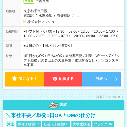
一部支給
交通費
東京都千代田区
勤務地
東京駅
/
水道橋駅
/
有楽町駅
/
…
株式会社マッシュ
■シフト例 ・07:00～19:30 ・09:00～12:00 ・10:00～17:00 ・
勤務時間
18:00～23:00 ・19:00～07:00 ・20:00～09:00 ・22:00～06:00
etc ★最短で3時間で5,120円のお仕事から 15時間で2万円近く稼
げるお仕事も！ ご希望のお時間に合わせてご紹介！ ※シフトは
■１日のみ・1回だけお仕事OK！
期間
現場によって異なります。 ※勿論、休憩時間はあるのでご安心
ください！
週1日からOK
/
日払いOK
/
履歴書不要
/
副業・WワークOK
/
シ
特徴
フト勤務
/
10名以上の大量募集
/
電話対応なし
/
パソコンスキ
ル不要
気になる！
応募する
詳細へ
掲載日：2026.08.05
未読
＼来社不要／単発1日OK＊DMの仕分け
派遣
職種未経験OK
社会人未経験OK
大学生歓迎
ブランクOK