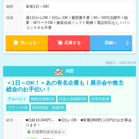
単発1日～OK!
期間
週1日からOK
/
日払いOK
/
履歴書不要
/
40～50代活躍中
/
副
特徴
業・WワークOK
/
服装自由
/
シフト勤務
/
電話対応なし
/
パソ
コンスキル不要
気になる！
応募する
詳細へ
掲載日：2026.08.08
未読
＜1日～OK！＞あの有名企業も！展示会や株主
総会のお手伝い！
アルバイト
職種未経験OK
社会人未経験OK
大学生歓迎
ブランクOK
WEB登録・面接OK
■日給16,840円～ ■日払いOK ■実働3時間5,120円のお仕事あ
給与
ります！
交通費別途支給あり