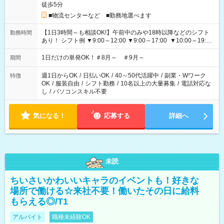
徒歩5分
■物流センターなど ■勤務地選べます
【1日3時間～も相談OK!】午前中のみや18時以降などのシフト
勤務時間
あり！ シフト例 ▼9:00～12:00 ▼9:00～17:00 ▼10:00～19:00
▼18:00～21:00
1日だけの単発OK！＃8月～ ＃9月～
期間
週1日からOK
/
日払いOK
/
40～50代活躍中
/
副業・Wワーク
特徴
OK
/
服装自由
/
シフト勤務
/
10名以上の大量募集
/
電話対応な
し
/
パソコンスキル不要
気になる！
応募する
詳細へ
未読
ちいさいかわいいキャラのイベントも！好きな
場所で働ける☆来社不要！働いたその日に給料
もらえる◎/T1
アルバイト
職種未経験OK