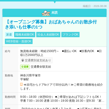
掲載日：2026.08.08
未読
【オープニング募集】おばあちゃんのお散歩付
き添いも仕事の1つ
派遣
職種未経験OK
社会人未経験OK
ブランクOK
WEB登録・面接OK
無資格未経験：時給1500円～ ■週払いOK ■扶養内OK ■日
給与
収1万2000円以上
交通費別途支給あり
交通費全額支給
交通費
神奈川県平塚市
勤務地
平塚駅
≪自宅からドアtoドアで30分以内！≫ご希望の勤務地を紹介
します。
9:00～18:00（休憩60分） ■ご希望があれば下記シフトもOK！
勤務時間
早番 7:00～16:00 遅番 10:00～19:00 夜勤 16:30～翌9:30 「家族
と休みを合わせたい」 「余裕を持って夕飯の準備がしたい」
「できれば残業はしたくない」 など、ご希望を教えてください