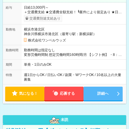
日給13,000円～
給与
＋交通費支給 ★交通費全額支給！ ┗案件により規定あり ★日払
いOK！（規定あり） ┗働いたその日に現金GET♪ お仕事後はコ
交通費別途支給あり
ンビニATMから 日払い分を引き落とせます！ 【試用期間】試
用期間なし
横浜市港北区
勤務地
神奈川県横浜市港北区（最寄り駅：新横浜駅）
株式会社ワンベルウッズ
勤務時間は指定なし
勤務時間
変形労働時間制 想定労働時間160時間/月 【シフト例】 ・8：00
～21：00
単発・1日のみOK
期間
週1日からOK / 日払いOK / 副業・WワークOK / 10名以上の大量
特徴
募集
気になる！
応募する
詳細へ
未読