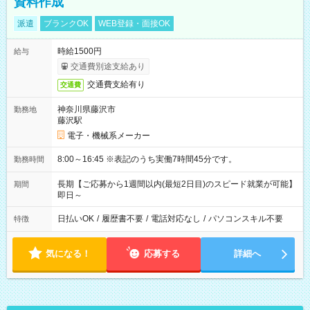
資料作成
派遣
ブランクOK
WEB登録・面接OK
時給1500円
給与
交通費別途支給あり
交通費支給有り
交通費
神奈川県藤沢市
勤務地
藤沢駅
電子・機械系メーカー
8:00～16:45 ※表記のうち実働7時間45分です。
勤務時間
長期【ご応募から1週間以内(最短2日目)のスピード就業が可能】
期間
即日～
日払いOK
/
履歴書不要
/
電話対応なし
/
パソコンスキル不要
特徴
気になる！
応募する
詳細へ