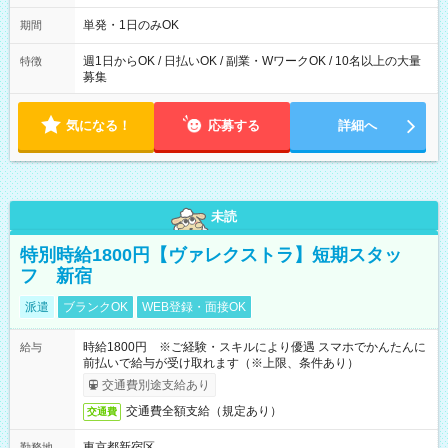
～21：00
単発・1日のみOK
期間
週1日からOK / 日払いOK / 副業・WワークOK / 10名以上の大量
特徴
募集
気になる！
応募する
詳細へ
未読
特別時給1800円【ヴァレクストラ】短期スタッ
フ 新宿
派遣
ブランクOK
WEB登録・面接OK
時給1800円 ※ご経験・スキルにより優遇 スマホでかんたんに
給与
前払いで給与が受け取れます（※上限、条件あり）
交通費別途支給あり
交通費全額支給（規定あり）
交通費
東京都新宿区
勤務地