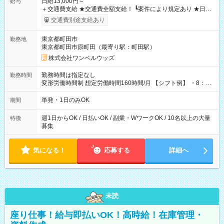
日給13,000円～
給与
＋交通費支給 ★交通費全額支給！ ┗案件により規定あり ★日払
いOK！（規定あり） ┗働いたその日に現金GET♪ お仕事後はコ
交通費別途支給あり
ンビニATMから 日払い分を引き落とせます！ 【試用期間】試
用期間なし
東京都町田市
勤務地
東京都町田市原町田（最寄り駅：町田駅）
株式会社ワンベルウッズ
勤務時間は指定なし
勤務時間
変形労働時間制 想定労働時間160時間/月 【シフト例】 ・8：00
～21：00
単発・1日のみOK
期間
週1日からOK / 日払いOK / 副業・WワークOK / 10名以上の大量
特徴
募集
気になる！
応募する
詳細へ
未読
座り仕事！給与即払いOK！高時給！在庫管理・