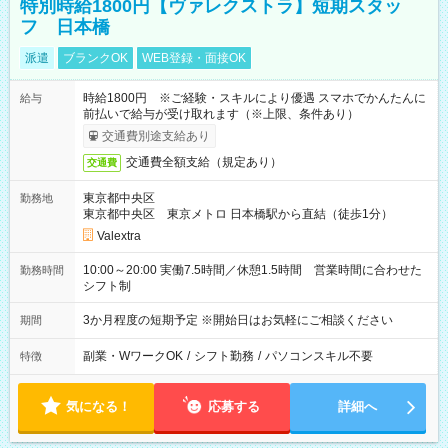
特別時給1800円【ヴァレクストラ】短期スタッ
フ 日本橋
派遣
ブランクOK
WEB登録・面接OK
時給1800円 ※ご経験・スキルにより優遇 スマホでかんたんに
給与
前払いで給与が受け取れます（※上限、条件あり）
交通費別途支給あり
交通費全額支給（規定あり）
交通費
東京都中央区
勤務地
東京都中央区 東京メトロ 日本橋駅から直結（徒歩1分）
Valextra
10:00～20:00 実働7.5時間／休憩1.5時間 営業時間に合わせた
勤務時間
シフト制
3か月程度の短期予定 ※開始日はお気軽にご相談ください
期間
副業・WワークOK
/
シフト勤務
/
パソコンスキル不要
特徴
気になる！
応募する
詳細へ