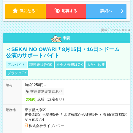
気になる！
応募する
詳細へ
掲載日：2026.08.04
未読
＜SEKAI NO OWARI＊8月15日・16日＞ドーム
公演のサポートバイト
アルバイト
職種未経験OK
社会人未経験OK
大学生歓迎
ブランクOK
時給1250円～
給与
交通費別途支給あり
支給（規定有り）
交通費
東京都文京区
勤務地
後楽園駅から徒歩5分
/
水道橋駅から徒歩5分
/
春日(東京都)駅
から徒歩7分
株式会社ライブパワー