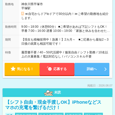
神奈川県平塚市
勤務地
平塚駅
≪自宅からドアtoドアで30分以内！≫ご希望の勤務地を紹介
します。
9:00～18:00（休憩60分） ■ご希望があれば下記シフトもOK！
勤務時間
早番 7:00～16:00 遅番 10:00～19:00 「家族と休みを合わせた
い」 「余裕を持って夕飯の準備がしたい」 「できれば残業はし
たくない」 など、ご希望を教えてくださいね。 ※Wワーク希望
【現在も積極採用中！急募！】2カ月～ ■ご応募から最短2～3
期間
の方へ 今ご覧のお仕事で希望する勤務時間と、もう1つのお仕事
日後の就業も相談可能です！
の勤務時間。 合計で週40時間を超える場合は応募できません。
履歴書不要
/
40～50代活躍中
/
服装自由
/
シフト勤務
/
10名以
特徴
上の大量募集
/
電話対応なし
/
パソコンスキル不要
気になる！
応募する
詳細へ
掲載日：2026.08.07
未読
【シフト自由・現金手渡しOK】iPhoneなどス
マホの充電を繋げるだけ！