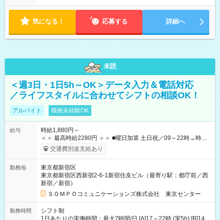
気になる！
応募する
詳細へ
未読
＜週3日・1日5h～OK＞データ入力＆電話対応
／ライフスタイルに合わせてシフトの相談OK！
アルバイト
職種未経験OK
時給1,880円～
給与
＜＜ 最高時給2280円 ＞＞ ■曜日加算 土日祝／09～22時→時給
＋400円 ■時間加算 月曜／09～12時→時給＋200円 月曜／17～
交通費別途支給あり
22時→時給＋200円 金曜／17～22時→時給＋400円 ■導入研
修・OJT研修時： 時給1780円（各加算給無）
東京都新宿区
勤務地
━━━━━━━━━━━━━━━ ■月収例 ◎ロングシフト（週3日×実7h） [1]
東京都新宿区西新宿2-6-1新宿住友ビル（最寄り駅：都庁前／西
金曜日収：15160円×4日＝60640円 [2]土曜日収：15960円×5日
新宿／新宿）
＝79800円 [3]日曜日収：15960円×5日＝79800円 [1]＋[2]＋[3]＝
月収22万240円 ◎ショートシフト（週3日×実5h） [1]月曜日収：
ＳＯＭＰＯコミュニケーションズ株式会社 東京センター
10400円×4日＝41600円 [2]金曜日収：11400円×4日＝45600円
[3]土曜日収：11400円×5日＝57000円 [1]＋[2]＋[3]＝月収14万
シフト制
勤務時間
4200円 【試用期間】試用期間あり 試用期間の長さ：3ヶ月 ※ 雇
1日あたりの実働時間：最大7時間/日 [A]17～22時 (実5h) [B]14～