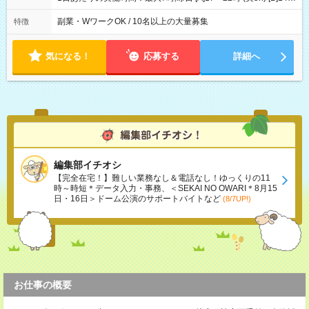
用形態と給与に、本採用時と異なる部分があります。 雇用形
22時 (実7h/休1h） ★週3～5日※土or日必須 ◎休日：平日メイン
態：本採用時と同じです。 給与：時給 1,780円以上 ※各加算給
※[B]OJT終了後要相談 ◎下記選択制 （1）曜日固定 週3～・土or
副業・WワークOK / 10名以上の大量募集
特徴
無
日必須 （2）月間シフト※規定 1ヶ月毎のシフト制 ※デビュー後
選択可 ▶ご確認 祝日/GW/年末年始等も シフト通りの出勤が必要
です
気になる！
応募する
詳細へ
編集部イチオシ
【完全在宅！】難しい業務なし＆電話なし！ゆっくりの11
時～時短＊データ入力・事務、＜SEKAI NO OWARI＊8月15
日・16日＞ドーム公演のサポートバイトなど
(8/7UP!)
お仕事の概要