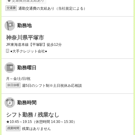
交通費別途支給あり
通勤交通費の支給あり（当社規定による）
交通費
勤務地
神奈川県平塚市
JR東海道本線【平塚駅】徒歩12分
●大手クレジット会社●
勤務曜日
月～金/土/日/祝
週5日のシフト制※土日祝休み応相談
休日休暇
勤務時間
シフト勤務 / 残業なし
★10:45～19:15（休憩時間 14:30～15:30）
残業はありません
残業時間