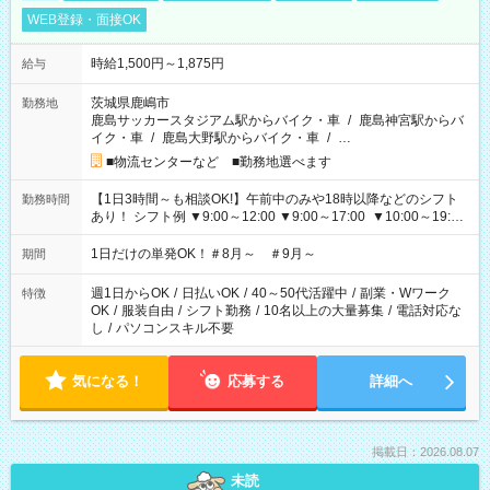
WEB登録・面接OK
時給1,500円～1,875円
給与
茨城県鹿嶋市
勤務地
鹿島サッカースタジアム駅からバイク・車
/
鹿島神宮駅からバ
イク・車
/
鹿島大野駅からバイク・車
/
…
■物流センターなど ■勤務地選べます
【1日3時間～も相談OK!】午前中のみや18時以降などのシフト
勤務時間
あり！ シフト例 ▼9:00～12:00 ▼9:00～17:00 ▼10:00～19:00
▼18:00～21:00
1日だけの単発OK！＃8月～ ＃9月～
期間
週1日からOK
/
日払いOK
/
40～50代活躍中
/
副業・Wワーク
特徴
OK
/
服装自由
/
シフト勤務
/
10名以上の大量募集
/
電話対応な
し
/
パソコンスキル不要
気になる！
応募する
詳細へ
掲載日：2026.08.07
未読