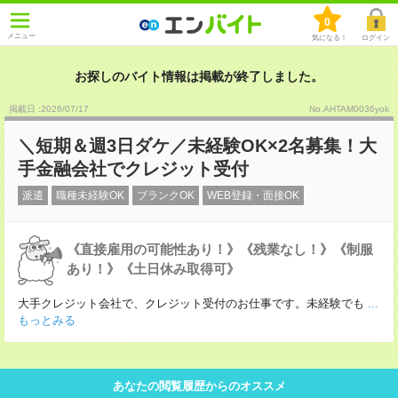
0
メニュー
気になる！
ログイン
お探しのバイト情報は掲載が終了しました。
掲載日 :2026
/
07
/
17
No.AHTAM0036yok
＼短期＆週3日ダケ／未経験OK×2名募集！大
手金融会社でクレジット受付
派遣
職種未経験OK
ブランクOK
WEB登録・面接OK
《直接雇用の可能性あり！》《残業なし！》《制服
あり！》《土日休み取得可》
大手クレジット会社で、クレジット受付のお仕事です。未経験でも
...
もっとみる
あなたの閲覧履歴からのオススメ