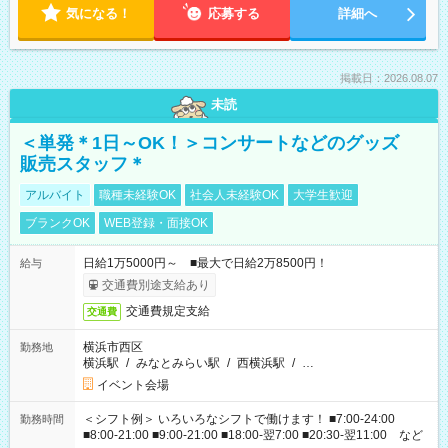
気になる！
応募する
詳細へ
掲載日：2026.08.07
未読
＜単発＊1日～OK！＞コンサートなどのグッズ
販売スタッフ＊
アルバイト
職種未経験OK
社会人未経験OK
大学生歓迎
ブランクOK
WEB登録・面接OK
日給1万5000円～ ■最大で日給2万8500円！
給与
交通費別途支給あり
交通費規定支給
交通費
横浜市西区
勤務地
横浜駅
/
みなとみらい駅
/
西横浜駅
/
…
イベント会場
＜シフト例＞ いろいろなシフトで働けます！ ■7:00-24:00
勤務時間
■8:00-21:00 ■9:00-21:00 ■18:00-翌7:00 ■20:30-翌11:00 など