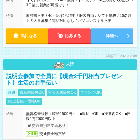
【8月中のスタートOK！急募！】2カ月～ ■ご応募から最短2～
期間
ね。 ※Wワーク希望の方へ 今ご覧のお仕事で希望する勤務時間
3日後に就業が可能です！
と、もう1つのお仕事の勤務時間。 合計で週40時間を超える場
合は応募できません。
履歴書不要
/
40～50代活躍中
/
服装自由
/
シフト勤務
/
10名以
特徴
上の大量募集
/
電話対応なし
/
パソコンスキル不要
気になる！
応募する
詳細へ
掲載日：2026.08.08
未読
説明会参加で全員に【現金2千円相当プレゼン
ト】生活のお手伝い
派遣
職種未経験OK
社会人未経験OK
ブランクOK
WEB登録・面接OK
無資格未経験：時給1500円～ ■週払いOK ■扶養内OK ■日
給与
収1万2000円以上
交通費別途支給あり
交通費全額支給
交通費