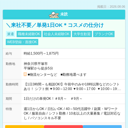
掲載日：2026.08.06
未読
＼来社不要／単発1日OK＊コスメの仕分け
派遣
職種未経験OK
社会人未経験OK
大学生歓迎
ブランクOK
WEB登録・面接OK
時給1,500円～1,875円
給与
神奈川県平塚市
勤務地
平塚駅から徒歩5分
■物流センターなど ■勤務地選べます
【1日3時間～も相談OK!】午前中のみや18時以降などのシフト
勤務時間
あり！ シフト例 ▼9:00～12:00 ▼9:00～17:00 ▼10:00～19:00
▼18:00～21:00
1日だけの単発OK！＃8月～ ＃9月～
期間
週1日からOK
/
日払いOK
/
40～50代活躍中
/
副業・Wワーク
特徴
OK
/
服装自由
/
シフト勤務
/
10名以上の大量募集
/
電話対応な
し
/
パソコンスキル不要