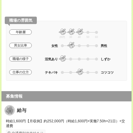
職場の雰囲気
年齢層
20代
30
40
50
60
男女比率
女性
男性
職場の様子
活気あり
しずか
仕事の仕方
テキパキ
コツコツ
募集情報
給与
時給1,600円【月収例】約252,000円（時給1,600円×実働7.50h×21日）+交
通費