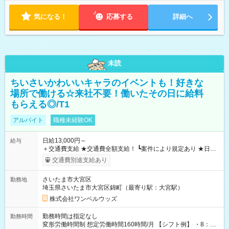
気になる！
応募する
詳細へ
未読
ちいさいかわいいキャラのイベントも！好きな
場所で働ける☆来社不要！働いたその日に給料
もらえる◎/T1
アルバイト
職種未経験OK
日給13,000円～
給与
＋交通費支給 ★交通費全額支給！ ┗案件により規定あり ★日払
いOK！（規定あり） ┗働いたその日に現金GET♪ お仕事後はコ
交通費別途支給あり
ンビニATMから 日払い分を引き落とせます！ 【試用期間】試
用期間なし
さいたま市大宮区
勤務地
埼玉県さいたま市大宮区錦町（最寄り駅：大宮駅）
株式会社ワンベルウッズ
勤務時間は指定なし
勤務時間
変形労働時間制 想定労働時間160時間/月 【シフト例】 ・8：00